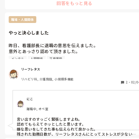
回答をもっと見る
職場・人間関係
やっと決心しました
昨日、看護部長に退職の意思を伝えました。

意外とあっさり認めて頂きました。

色んなことで、私に執拗に突っ込んできた理不尽なヤツがいたこ
メンタル
人間関係
正看護師
とを打ち明けると、「それはだれ？」と聞かれ、私は「それは言
えません」と拒否したけれど、「この事は私の胸に留めとくか
リーフレタス
ら」と言われたので、「〇〇さんです」って即答しました（笑）

リハビリ科, 介護施設, 小規模多機能
看護部長は、一瞬「えっ！」って言われたけど、すぐに「そうな
2
・
02/0
んや」って納得されました。忍耐、根性で乗り越えるなんて、も
う無理です！

でも、退職までの残りの勤務、忍耐と根性でやりきろうと思いま
にこ
す‼️
離職中, オペ室
言い出すのすっごく緊張しますよね。

認めてもらえてホッとしたと思います。

嫌な思いをしてきた事も伝えられて良かった。

残された勤務日数が、リーフレタスさんにとってストレスが少ない
ものになりますように。