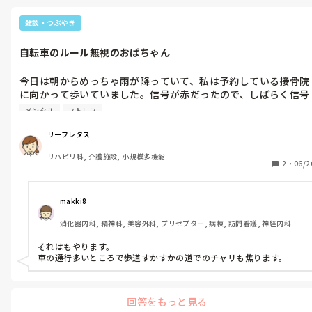
雑談・つぶやき
自転車のルール無視のおばちゃん
今日は朝からめっちゃ雨が降っていて、私は予約している接骨院
に向かって歩いていました。信号が赤だったので、しばらく信号
待ち、渡ると直ぐに目的地に着く所まで来ていました。

メンタル
ストレス
　信号が青になり、渡ろうとした矢先、私の後ろからガシャー
ン‼️って激しい音と共に、おばちゃんが転倒！

リーフレタス
おそらく傘差し運転で、緩い坂道を登ってバランスを崩したであ
リハビリ科, 介護施設, 小規模多機能
ろう状態😓

2
・
06/2
　幸い(と言っても違反)、おばちゃんの自転車は、歩道を走って
いたので、車に轢かれるリスクは回避されてましたが、自転車が
歩道のど真ん中に倒され、おばちゃんは少し離れた所でうつ伏せ
makki8
状態💦

消化器内科, 精神科, 美容外科, プリセプター, 病棟, 訪問看護, 神経内科
　一瞬、どっちから起こそ？ってなったけど、明らかに邪魔な自
転車をガードレールの傍に寄せました。

それはもやります。

　おばちゃんは？って振り返ったら、自力で立てていました。大
車の通行多いところで歩道すかすかの道でのチャリも焦ります。
丈夫ですか？って声をかけると、やや興奮気味で、たまたまそこ
にいたもう一人のおばちゃんにベラベラしゃべっており、大丈夫
そうだと判断した私は、そのまま横断歩道を渡って接骨院に行き
回答をもっと見る
ました。
