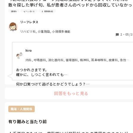
散々探した挙げ句、私が患者さんのベッドから回収していなかっ
た事が発覚し、Hさんにぶちギレられてしまいました。悪いのは
夜勤
メンタル
人間関係
私なので、その時はホントに申し訳なくて、「ごめんなさい」っ
て何度も謝りました。

リーフレタス
その代わり、Hさんが回収した注入食の後片付けは、私が全部や
リハビリ科, 介護施設, 小規模多機能
ったのに、それはスルーするんですよね😡

2
・
05/1
そんでもって、謝ってる私に対して何度も同じことをぐちゃぐち
ゃ言うから、私も腹が立ってきて、「何回謝ったら許してくれる
の？」って、思わず言ってしまいました。

hiro
しつこい奴はホンマにイヤ❗
内科, 呼吸器科, 消化器内科, 循環器科, 精神科, 耳鼻咽喉科, 皮膚科, 急性
期, 病棟, 神経内科, 一般病院, 慢性期
おつかれさまです。

確かに、しつこく言われても…

何か口実つけて逃げるとかどうでしょう？

「抗生剤、落としてきます」

回答をもっと見る
とか

「検温、行ってきます」

みたいに。
職場・人間関係
有り難みと当たり前