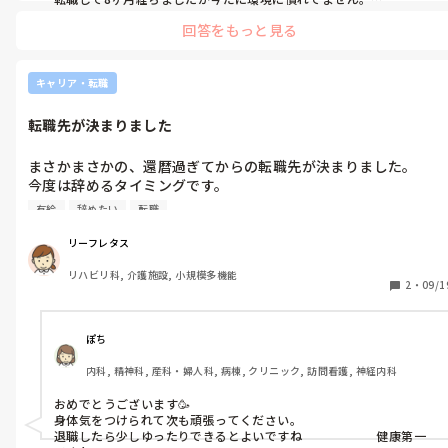
態度が大きい准看護師とヘルパーが強い職場です。

回答をもっと見る
なんで、この2人にスタッフが振り回されないといけないのか理解に
苦しみます。

そしてこの2人を抑えられない病院にもガッカリしています😞
キャリア・転職
転職先が決まりました
まさかまさかの、還暦過ぎてからの転職先が決まりました。

今度は辞めるタイミングです。

有給を出来る限り消化したいので、11月まて在職して、12月か
有給
辞めたい
転職
の就職が良いのかな？って考えています。

辞める理由は、「次の働き先が見つかったから」で良いですよね
リーフレタス
リハビリ科, 介護施設, 小規模多機能
2
・
09/1
ぽち
内科, 精神科, 産科・婦人科, 病棟, クリニック, 訪問看護, 神経内科
おめでとうございます🥳

身体気をつけられて次も頑張ってください。

退職したら少しゆったりできるとよいですね　　　　　　健康第一