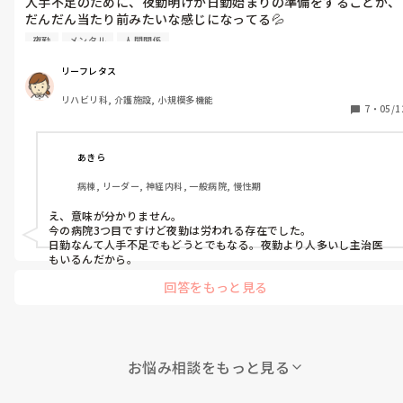
人手不足のために、夜勤明けが日勤始まりの準備をすることが、
だんだん当たり前みたいな感じになってる💦

夜勤の仕事で精一杯なのに、準備していなかったことに「やっと
夜勤
メンタル
人間関係
いて欲しかったなあ」って一人が言い始めたら、「がっかりや」
とか「日勤の気持ちを分かってないから」とか、次から次へと文
リーフレタス
句タラタラ😢

リハビリ科, 介護施設, 小規模多機能
私たち夜勤者がサボってたんなら、言われても仕方ないけど、目
7
・
05/1
一杯動いて頑張った挙げ句、クレーム言われたら、めっちゃ悲し
いわ💦
あきら
病棟, リーダー, 神経内科, 一般病院, 慢性期
え、意味が分かりません。

今の病院3つ目ですけど夜勤は労われる存在でした。　

日勤なんて人手不足でもどうとでもなる。夜勤より人多いし主治医
もいるんだから。
回答をもっと見る
お悩み相談をもっと見る