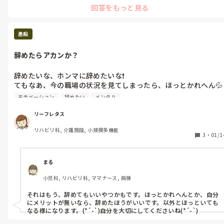
回答をもっと見る
愚痴
辞めたらアカンか？
辞めたいな、ホンマに辞めたいな❗

てもなあ、今の職場の状況を見てしまったら、ほっとかれへん💦

だからと言って、なんで私がそこにおらなアカンねん？

モチベーション
辞めたい
メンタル
私じゃなくても良かったんちがうか？

😭😭😭
リーフレタス
リハビリ科, 介護施設, 小規模多機能
3
・
01/1
まる
小児科, リハビリ科, ママナース, 病棟
それはもう、辞めてもいいやつかもです。ほっとかれへんとか、自分
にメリットが無いなら、辞めたほうがいいです。以外とほっといても
なる様になります。(*´-`)自分を大切にしてくださいね(*´-`)