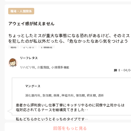
それにしても、おばちゃんの自転車に当たらなくて良かったし、
おばちゃんも無事で良かったです😰まあ、私には何の一言も無く
職場・人間関係
て、ちょっとモヤッとはしましたけどね。
アウェイ感が拭えません
ちょっとしたミスが重大な事態になる恐れがあるけど、そのミス
を犯したのが私以外だったら、｢危なかったなあ💦気をつけよう
ね😅」等、スタッフ同士が笑顔で声を掛け合っているけど

施設
メンタル
人間関係
これが私のミスだと、怖い鬼の形相で｢こんなミスは、命に関わ
から、気を付けて下さいね‼️」って、きつい口調で叱咤されます
リーフレタス
💦

リハビリ科, 介護施設, 小規模多機能
まあ、私のミスだし、仕方がないとは思うけど、日常的な会話で
8
・
04/0
笑い合うこともほとんどありません🥺

お客様との関係は、わりと円滑だし、｢ずっと続けてな❗辞めんと
いてな💦」ってよく言われますが、スタッフの中ではなんだか孤
マングース
立しています。

消化器内科, 急性期, 病棟, 神経内科, 慢性期, 終末期, 透析
デイサービスに勤め始めて一年経ちますが、これから先もやって
いく自信がありません🥺

患者から評判良いし仕事丁寧にキッチリやるのに同僚や上司からは
もう辞めよかな？
塩対応されてるナースを結構見てきました‥

私もどちらかというとそっちのタイプです

回答をもっと見る
抜けがないように、次の勤務帯に送る時もかなり気をつけてます