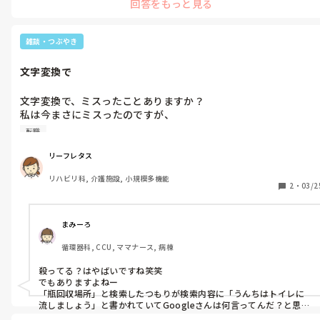
回答をもっと見る
るので、やめるよう声をあげてみようと思います💦

認知症という病気が無くなったらいいのに😭
雑談・つぶやき
文字変換で
文字変換で、ミスったことありますか？

私は今まさにミスったのですが、

転職のための履歴書で、「切る」と文字を打ったはずが「着る」
転職
になっていて、びっくりしました😱

幸い、提出前に気づいたので助かりました。でも、息子に「元気
リーフレタス
でやってる？」ってLINEしたら、息子が見たときに「元気で殺っ
リハビリ科, 介護施設, 小規模多機能
てる？」って変換されてたって聞いて、ゾッとしました。皆さん
2
・
03/2
は、このようなことありますか？
まみーろ
循環器科, CCU, ママナース, 病棟
殺ってる？はやばいですね笑笑

でもありますよねー

「瓶回収場所」と検索したつもりが検索内容に「うんちはトイレに
流しましょう」と書かれていてGoogleさんは何言ってんだ？と思っ
ていたら自分で「便回収場所」と検索していたことがありました🤭