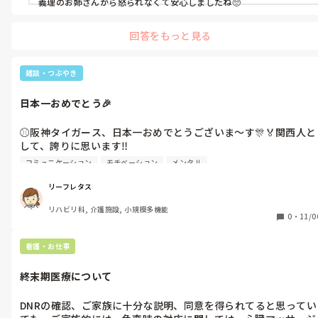
義理のお姉さんから怒られなくて安心しましたね🥺
回答をもっと見る
雑談・つぶやき
日本一おめでとう🎉
⚾阪神タイガース、日本一おめでとうございま～す🎊🏅関西人と
して、誇りに思います‼️

そして、オリックスバッファローズさん、お疲れ様でした☺️素晴
コミュニケーション
モチベーション
メンタル
らしい試合をありがとうございました❗

さあ、私はバーゲンに行くぞ～‼️😋
リーフレタス
リハビリ科, 介護施設, 小規模多機能
0
・
11/0
看護・お仕事
終末期医療について
DNRの確認、ご家族に十分な説明、同意を得られてると思ってい