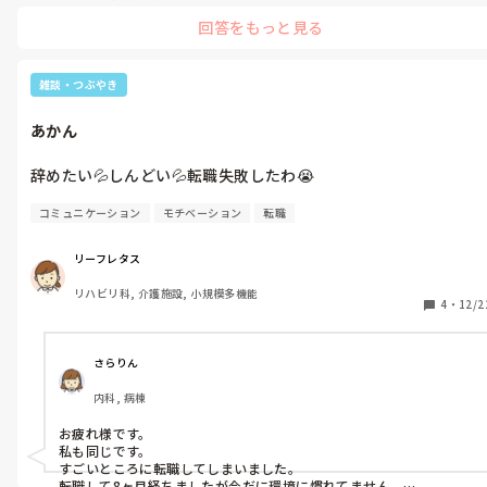
が💦

回答をもっと見る
やはり入ってみてじゃないと合う合わないわからないですよね！

何だかまんまと丸め込まれた感じがします。

年明けにでも、直属の上司に今の気持ちを打ち明けて、辞めよう
その1ヶ月で辞めた後別の病院に就職し、7年くらい続いています🥹

と思います。

雑談・つぶやき
総務で健康保険証とか、いろいろな手続きを済ませたところだけ
なので無理！と思ったら辞めていいと思います。新しいこと覚えるの
ど、こんなスピード退職、かまへんかなあ？なんて何度も考えて
もかなりの労力がかかるので、次に行ってもいいと思います😊

あかん
るけど、限界ギリギリまで頑張られへん😭

私はあの時1ヶ月で辞めて良かったと思っています。

辞めたい💦しんどい💦転職失敗したわ😭
私の病院で3ヶ月の試用期間に辞める人2人くらい居ましたよ。

コミュニケーション
モチベーション
転職
でも3ヶ月くらい居たら色々慣れてくるとラクになるのかもですね☺️

無理せず頑張ってくださいね🥲
リーフレタス
リハビリ科, 介護施設, 小規模多機能
4
・
12/2
さらりん
内科, 病棟
お疲れ様です。

私も同じです。

すごいところに転職してしまいました。

転職して8ヶ月経ちましたが今だに環境に慣れてません。
