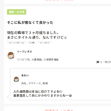
看護・お仕事
そこに私が居なくて良かった
現在の職場で３ヶ月経ちました。

まさにタイトル通り、なんですけど☺️

インシデント
介護
メンタル
それは、下の入れ歯を着け忘れて、お昼ごはんが半分も食べられ
なかった方がおられ、

リーフレタス
この方は、センターにお連れする時に、入れ歯の装着を確認しな
リハビリ科, 介護施設, 小規模多機能
ければならず、たまたまお迎えに行った担当者が、それを怠って
2
・
08/0
しまったみたいです。

もしも私が関わっていたとしたら、と思うと、もう生きた心地し
ません😱

あおい
なので、私がその場に居なくてホントに良かったです💦
外科, ママナース, 病棟
入れ歯問題は本当に厄介ですよね💦

最悪窒息して命にかかわりますからねー😭
回答をもっと見る