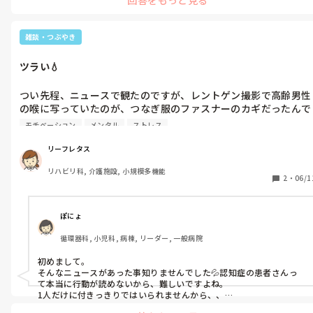
雑談・つぶやき
ツラい💧
つい先程、ニュースで観たのですが、レントゲン撮影で高齢男性
の喉に写っていたのが、つなぎ服のファスナーのカギだったんで
すよね💦後日、その男性患者さんは、お亡くなりになったそうで
モチベーション
メンタル
ストレス
す。

つなぎ服とファスナーのカギは、オムツいじりや点滴の自己抜去
リーフレタス
防止の目的で施行しているけれど、身体拘束になるので、ご家族
リハビリ科, 介護施設, 小規模多機能
の同意が必要ですよね。

2
・
06/1
今後、身体拘束の問題がますます深刻化してきます。

認知症患者さんの輸液管理やオムツ管理をする現場のスタッフの
心境を思うと、本当にツラいです。
ぽにょ
循環器科, 小児科, 病棟, リーダー, 一般病院
初めまして。

そんなニュースがあった事知りませんでした💦認知症の患者さんっ
て本当に行動が読めないから、難しいですよね。

1人だけに付きっきりではいられませんから、、

病棟移動してから、患者さんのベットサイドに普通に鍵をかけてい