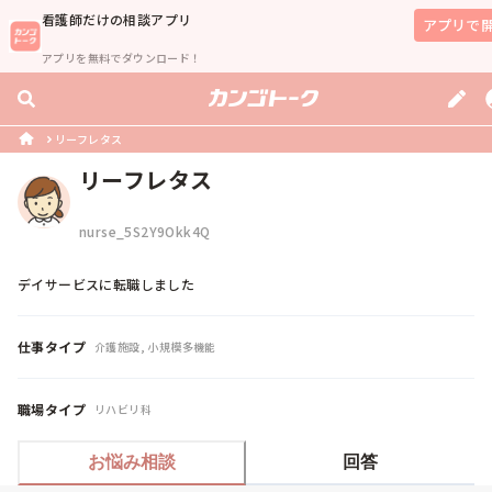
看護師
だけの相談アプリ
アプリで
アプリを無料でダウンロード！
リーフレタス
リーフレタス
nurse_5S2Y9Okk4Q
デイサービスに転職しました
仕事タイプ
介護施設, 小規模多機能
職場タイプ
リハビリ科
お悩み相談
回答