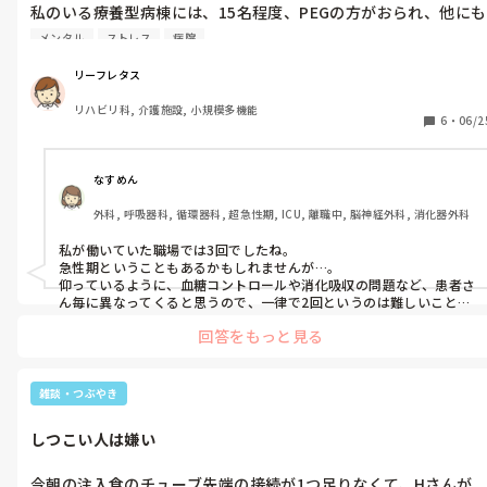
私のいる療養型病棟には、15名程度、PEGの方がおられ、他にも
EDチューブの方もおられ、１日３回の注入食を毎日施行しなけ
メンタル
ストレス
病院
ばなりません。

他の病院に勤務している友人に聞くと、そこでは注入食は１日２
リーフレタス
回だそうなんです。

リハビリ科, 介護施設, 小規模多機能
以前、師長が２回食をトップに訴えてくれてたんですが、糖尿病
6
・
06/2
の患者さんの血糖コントロールはどうなのか、患者さんの栄養不
足にはならないのか、等の問題点をクリアしなければならず、い
まだに３回食です。

なすめん
日勤さんの業務逼迫がとてつもなく酷くて、せめて注入食の回数
外科, 呼吸器科, 循環器科, 超急性期, ICU, 離職中, 脳神経外科, 消化器外科
が減らす事ができれば、どんなにか助かる事かとおもうのです
が、皆さんのところでは、注入食は２回ですか？それとも３回で
私が働いていた職場では3回でしたね。

すか？
急性期ということもあるかもしれませんが…。

仰っているように、血糖コントロールや消化吸収の問題など、患者さ
ん毎に異なってくると思うので、一律で2回というのは難しいことも
あるかと思います。
回答をもっと見る
雑談・つぶやき
しつこい人は嫌い
今朝の注入食のチューブ先端の接続が1つ足りなくて、Hさんが