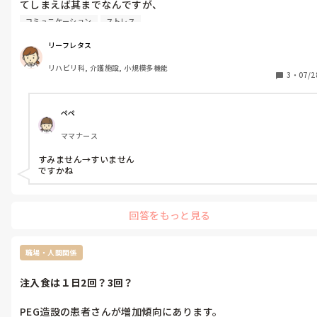
てしまえば其までなんですが、

よく耳にするのが「自分が小学校だったころ」これって「小学
コミュニケーション
ストレス
生」が正しいんちゃうの？

吸引した時の記録「粘稠痰」を「ねんちょうたん」って読む人、
リーフレタス
本当は「ねんちゅう」やねんで

リハビリ科, 介護施設, 小規模多機能
あと、「場合」を「ばわい」と言う人、

3
・
07/2
聞き流せば良いねんけど、気になり出したらめっちゃ気色悪くな
って、モヤモヤしてしまうのって、私だけじゃないよね？

どうでも良い話を、最後まで読んで下さった方、どうもありがと
ペペ
うございます😊
ママナース
すみません→すいません

ですかね
回答をもっと見る
職場・人間関係
注入食は１日2回？3回？
PEG造設の患者さんが増加傾向にあります。
