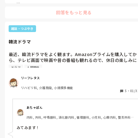
私は車で片道30分のところに通っています

回答をもっと見る
ちょっと遠いかな、と思いますが車の運転が嫌いではないのでいい
気分転換になっています

職場から離れているので休みの日に職場の人に合うこともないし

それなりに満足しています
雑談・つぶやき
韓流ドラマ
最近、韓流ドラマをよく観ます。Amazonプライムを購入してか
ら、テレビ画面で映画や昔の番組も観れるので、休日の楽しみに
なりました。今、私のイチオシなのが、「浪漫ドクター、キムサ
ドラマ
人間関係
ブ」シーズン1~3まであって、どれも引き込まれました❗

まだ観てない方、是非ともお勧めです☺️
リーフレタス
リハビリ科, 介護施設, 小規模多機能
5
・
01/3
あちゃぽん
内科, 外科, 呼吸器科, 消化器内科, 循環器科, 小児科, 心療内科, 整形外科, 
産科・婦人科, 耳鼻咽喉科, 皮膚科, 泌尿器科, リハビリ科, 総合診療科, 救
急科, 超急性期, ICU, CCU, HCU, その他の科, ママナース, 外来, 神経内科, 
みてみます！
脳神経外科, NICU, 消化器外科, 一般病院, 慢性期, 回復期, 終末期, オペ室, 
透析, 検診・健診