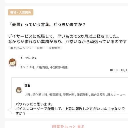
が、些細なこと（口腔ジェルの蓋が開いていた！）とか揚げ足取り
としか思えない事を夜勤明けに責め立てるように言われたりし心折
れかけた事もあります

職場・人間関係
そして色々言ってくる病棟内で幅利かせてる人が受け持った後に訪
「最悪」っていう言葉、どう思いますか？
室すると床頭台はグッチャグチャ‥NGチューブのテープは剥がれチ
ューブが抜けてしまう寸前‥飛び散った栄養剤のシミでかなりでか
いシミ汚染‥しまいにはなぜかドレーンの廃液が漏れて床汚染され
デイサービスに転職して、早いもので5カ月以上経ちました。

たまま‥

なかなか慣れない業務があり、戸惑いながら頑張っているのです
私はやってられなくて退職しました（汗）
が💦

モチベーション
転職
正看護師
入浴前後の衣服の着脱介助で、要領が悪くてスムーズに行かない
時に、介護スタッフから「最悪や！｣っていう心ない言葉の連呼
リーフレタス
😣

リハビリ科, 介護施設, 小規模多機能
モチベーションが下がる一方です💦

10
・
10/1
看護師歴は既に40年余りになりますが、こんな屈辱を受けたこと
は、いまだ且つて無かったので、これからも続けられるか不安で
溜まりません💦

匿名
還暦過ぎてからの新たな挑戦、と思ってデイサービスを始めたけ
内科, 消化器内科, 循環器科, 整形外科, 泌尿器科, 総合診療科, 新人ナース, 
れど、年内もしくは年度末で身の振り方を考えようかなって思う
病棟, 脳神経外科, 一般病院, 慢性期, 終末期
今日この頃です。

パワハラだと思います。

「最悪」っていう言葉、どう思いますか？

ボイスレコーダーで録音して、上司に報告した方がいいんじゃないで
私は誰かに面と向かって言った事がありませんが、この言葉は、
すか？
相手の心を傷つける、まさに「最低で最悪」の言葉だと思いま
す‼️
回答をもっと見る