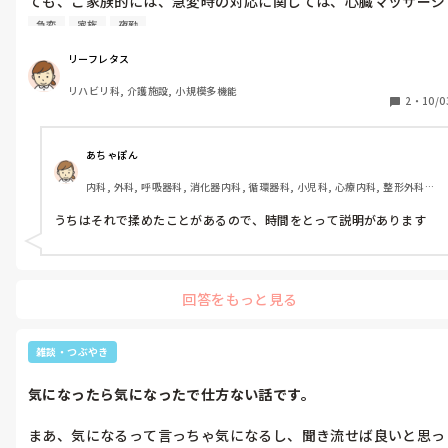
ても、ご家族的には、急変時の対応に関しては、心臓マッサージ
等をやってるのが常識と考えてる場合があったりするので、一般
急変
家族
夜勤
病棟から療養型に移る際は、くれぐれも抜かりなく説明同意を得
て欲しいですね。皆さんのところではいかがでしょうか？
リーフレタス
リハビリ科, 介護施設, 小規模多機能
2
・
10/0
あちゃぽん
内科, 外科, 呼吸器科, 消化器内科, 循環器科, 小児科, 心療内科, 整形外科, 
産科・婦人科, 耳鼻咽喉科, 皮膚科, 泌尿器科, リハビリ科, 総合診療科, 救
急科, 超急性期, ICU, CCU, HCU, その他の科, ママナース, 外来, 神経内科, 
うちはそれで揉めたことがあるので、時間をとって説明があります
脳神経外科, NICU, 消化器外科, 一般病院, 慢性期, 回復期, 終末期, オペ室, 
透析, 検診・健診
回答をもっと見る
雑談・つぶやき
気になったら気になったで仕方ない話です。
まあ、気になるって言っちゃ気になるし、聞き流せば良いと思っ