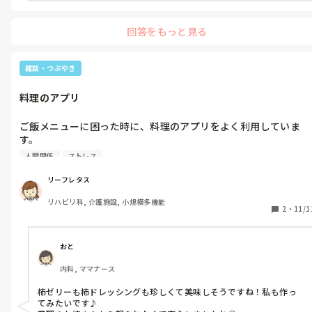
回答をもっと見る
雑談・つぶやき
料理のアプリ
ご飯メニューに困った時に、料理のアプリをよく利用していま
す。

最近、義理姉から柿をたくさんもらって、皮を剥くのがめんどく
人間関係
ストレス
さくて、ついつい冷蔵庫に入れっぱなしにしていたら、

柿って熟するのがめっちゃ早いので、気づいたらぶよぶよ💦

リーフレタス
どうしたらいいかな？🤔って検索したら、柿ゼリーと柿のドレッ
リハビリ科, 介護施設, 小規模多機能
シングが簡単だと思い、早速作りました❗

2
・
11/1
ゼリーは、盛り付けた後にミルクをかけて食べても美味しいです
☺️

ドレッシングは、魚やお肉、野菜にかけても良いですよ❗

おと
これで、義理姉から怒られなくてすみました😅
内科, ママナース
柿ゼリーも柿ドレッシングも珍しくて美味しそうですね！私も作っ
てみたいです♪
