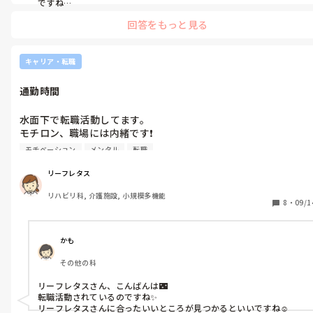
ですね

退職理由は「家庭の事情」にやりと😛

回答をもっと見る
でよいかもですね。
キャリア・転職
通勤時間
水面下で転職活動してます。

モチロン、職場には内緒です❗

現在、自転車通勤で、自宅から10分程度なんですが、本命と思わ
モチベーション
メンタル
転職
れる転職先は、電車通勤で、自宅から最寄り駅まで自転車で4~5
分、最寄り駅から3つめの駅までおよそ10分、駅から職場まで徒
リーフレタス
歩で12~15分。なので、トータル30分以上掛かる計算になります
リハビリ科, 介護施設, 小規模多機能
😱

8
・
09/1
これって、毎日しんどいかなあって思ってるんですが、皆さんの
かも
その他の科
リーフレタスさん、こんばんは🌃

転職活動されているのですね✨

リーフレタスさんに合ったいいところが見つかるといいですね☺️
