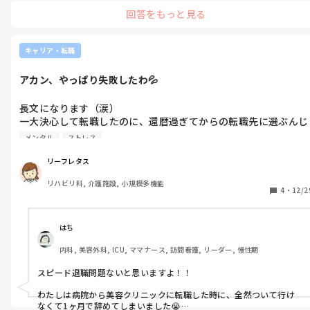
回答をもっと見る
キャリア・転職
アカン、やっぱり失敗したわ💦
長文になります（涙）

一大決心して転職したのに、還暦過ぎてからの転職先に選ぶんじ
ゃなかった😱

メンタル
ストレス
CVやポートの方が圧倒的に多い上に、手落としで滴下を管理し
ければならないし、食介も多い、当然ですが食前の血糖測定や注
リーフレタス
入食なんて、絶対にやり残しは禁物💦

リハビリ科, 介護施設, 小規模多機能
重症化するリスクの高い患者さんがほとんどです。

4
・
12/2
その上、ベッドが空くとすかさず新入院が時間を問わず来ること
があります😱

どの看護師も、自分の受け持を看てるだけで精一杯😵

はち
夜勤なんて、とてもじゃないけど無理だと感じました。

内科, 美容外科, ICU, ママナース, 訪問看護, リーダー, 慢性期
メンタルやられそうな私に、異動してこられたKさんが、「大丈
夫やで、いっしょに頑張ろ」ってサポートしてくれます。

スピード退職問題ないと思いますよ！！

彼女の気持ちに応えたいけど、やっぱり体力的に無理です😭

紹介者いわく「3ヵ月後には、違った景色が見られると思うの
わたしは病院から美容クリニックに転職した時に、全然ついて行け
で、リーフレタスさんにもその景色を見てほしい」とのことです
なくて1ヶ月で辞めてしまいました😭
