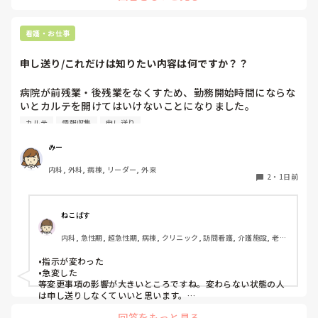
看護・お仕事
申し送り/これだけは知りたい内容は何ですか？？
病院が前残業・後残業をなくすため、勤務開始時間にならな
いとカルテを開けてはいけないことになりました。

カルテ
情報収集
申し送り
そのため、十分な情報収集が困難になり、前勤務者がしっか
りと記録に残していない場合はとても困ることが増えまし
みー
た。申し送り自体は存在していますが、後残業もなくす風潮
内科, 外科, 病棟, リーダー, 外来
で、5分以内で終わるように、と言われています。

2
・
1日前
人にもよるのですが、端的な申し送りのためにこれだけは知
っておきたい内容は何ですか？？
ねこばす
内科, 急性期, 超急性期, 病棟, クリニック, 訪問看護, 介護施設, 老健
施設, リーダー, 神経内科, 脳神経外科, 一般病院, 慢性期, 回復期, 終
末期, 透析, 保育園・学校, SCU, 派遣, 小規模多機能, 看護多機能
•指示が変わった

•急変した

等変更事項の影響が大きいところですね。変わらない状態の人
は申し送りしなくていいと思います。

絶対伝えたいけど長文で記録には残せない時は時間がある時は
回答をもっと見る
Wordで文章を作って渡してました。