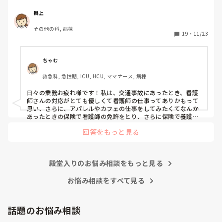
うな日々に感じます。目標ややりがいもなく、"業務"として
続けてしまっています。

掛上
みなさんはどういったきっかけで看護師を目指したり、今の
その他の科, 病棟
科についていたりしますか？

19
・
11/23
そもそもこんなこと考えながら仕事してるのも変ですかね…
笑
ちゃむ
救急科, 急性期, ICU, HCU, ママナース, 病棟
日々の業務お疲れ様です！私は、交通事故にあったとき、看護
師さんの対応がとても優しくて看護師の仕事ってありかもって
思い、さらに、アパレルやカフェの仕事をしてみたくてなんか
あったときの保険で看護師の免許をとり、さらに保険で養護教
諭と保健師もとりました笑 結局看護師しかしてません。スタバ
回答をもっと見る
で働きたいです！笑
殿堂入りのお悩み相談をもっと見る
お悩み相談をすべて見る
話題のお悩み相談