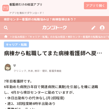
看護師
だけの相談アプリ
アプリで開く
アプリを無料でダウンロード！
検診センター看護師の転職悩みは？病棟復帰はあり？
お悩み相談
「キャリア・転職」のお悩み相談
検診センター看護師の転職悩みは？
キャリア・転職
病棟から転職してまた病棟看護師へ戻っ
た方のお話を聞きたいです。
U
クリニック, 外来, 検診・健診, 看護多機能
7年目看護師です。

6年勤めた病院(5年目で関連病院に異動)を引越しを機に退職
し、4月から検診センターに勤めていますが、

・休日出勤有りの代休なし(月2回程度)

・週2、3回程度朝6時半出勤あり
