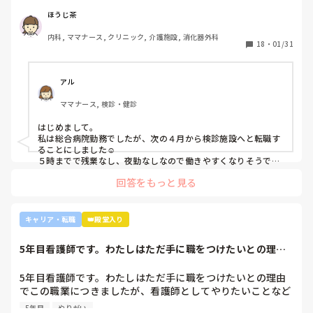
みなさんの意見聞かせていただきたいです！
す。
私も、正直あまり健診センターや外来にはあまり魅力を感じ
てないですし、病棟での臨床経験を積んで学んでいきたいと
ほうじ茶
気持ちがあります。

内科, ママナース, クリニック, 介護施設, 消化器外科
・転職する

18
・
01/31
・とりあえず外来や健診センターで我慢する

アル
ママナース, 検診・健診
はじめまして。

私は総合病院勤務でしたが、次の４月から検診施設へと転職す
ることにしました☺️

５時までで残業なし、夜勤なしなので働きやすくなりそうです
☺️お子さん小さいと悩みますよね😢
回答をもっと見る
キャリア・転職
👑殿堂入り
5年目看護師です。わたしはただ手に職をつけたいとの理由
でこの職業につき...
5年目看護師です。わたしはただ手に職をつけたいとの理由
でこの職業につきましたが、看護師としてやりたいことなど
あまり考えたことがなく、ただ言われたことをやっているよ
5年目
やりがい