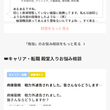
その他の科, クリニック, 介護施設, 慢性期, 終末期
あるあるですね。

同じく医師常駐していない施設に勤務してます。私も以前同じ
ような内容の投稿をしたような…（笑）

　結局嘱託医ってあんまり意味ないんですよね…。すぐ来るわ
けでもないですし。酸素もない、心電図もない、検査がすぐ出
回答をもっと見る
来るわけでもない。無い無い尽くしの中で判断を委ねられるの
もとても厳しいですよね。嘱託医が整形外科医なので、せめて
も内科医に変えてほしいと思っているのですが、なかなか難し
いようです。

「施設」のお悩み相談をもっと見る
　自己学習をして、きちんとアセスメントできる力を自分につ
けるしかない！と思ってます。

　ご家族ともめるとは、例えばどんなことでしょうか？今のと
👑キャリア・転職 殿堂入りお悩み相談
ころ、そのようなことはないのですが…
キャリア・転職
👑殿堂入り
病棟勤務　戦力外通告されました。皆さんならどうします
か？2年目です。1...
病棟勤務　戦力外通告されました。

皆さんならどうしますか？

2年目です。1年目はゆるい部署にいましたが、人間関係が原
インシデント
2年目
一般病棟
因で2年目から脳外科・神経内科に異動しました。異動して