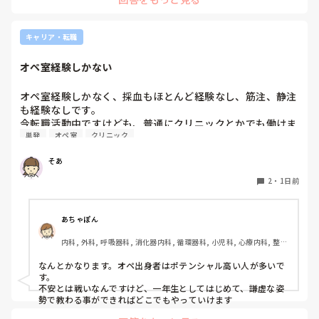
キャリア・転職
オペ室経験しかない
オペ室経験しかなく、採血もほとんど経験なし、筋注、静注
も経験なしです。

今転職活動中ですけども、普通にクリニックとかでも働けま
単発
オペ室
クリニック
すかね(考えてるところは、眼科や皮膚科あたりです)

そあ
もう一つ、単発のバイトもしたいのですがオペ室経験しかな
い人でも働けるようなところはありますかね。

2
・
1日前
病棟経験も一度もないので色々と不安でいっぱいです。
あちゃぽん
内科, 外科, 呼吸器科, 消化器内科, 循環器科, 小児科, 心療内科, 整形
外科, 産科・婦人科, 耳鼻咽喉科, 皮膚科, 泌尿器科, リハビリ科, 総
合診療科, 救急科, 超急性期, ICU, CCU, HCU, その他の科, ママナー
なんとかなります。オペ出身者はポテンシャル高い人が多いで
ス, 外来, 神経内科, 脳神経外科, NICU, 消化器外科, 一般病院, 慢性
す。

期, 回復期, 終末期, オペ室, 透析, 検診・健診
不安とは戦いなんですけど、一年生としてはじめて、謙虚な姿
勢で教わる事ができればどこでもやっていけます