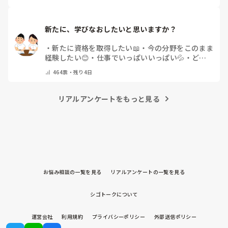
新たに、学びなおしたいと思いますか？
・
新たに資格を取得したい📖
・
今の分野をこのまま
経験したい😊
・
仕事でいっぱいいっぱい💦
・
どん
な自分になりたいか探し中🧐
・
その他（コメントで
464
票・
残り4日
教えてください）
リアルアンケートをもっと見る
お悩み相談の一覧を見る
リアルアンケートの一覧を見る
シゴトークについて
運営会社
利用規約
プライバシーポリシー
外部送信ポリシー