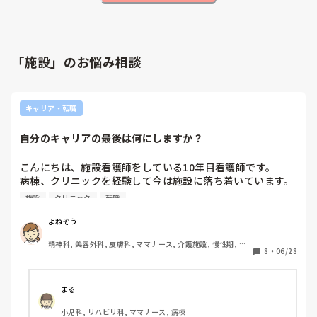
「施設」のお悩み相談
キャリア・転職
自分のキャリアの最後は何にしますか？
こんにちは、施設看護師をしている10年目看護師です。

病棟、クリニックを経験して今は施設に落ち着いています。

先日「ずっとこの仕事する？」って同僚と話していたのでみ
施設
クリニック
転職
なさんに聞いてみたいです。

よねぞう
今なんのお仕事で、それをいつまでやりますか？

精神科, 美容外科, 皮膚科, ママナース, 介護施設, 慢性期, 回
最後までこの仕事でいこうと思う分野ありますか？

8
・
06/28
復期, 終末期, 小規模多機能
経験からなんの仕事がおすすめですか？

最後を見据えてこの分野に行きたいと思ってる…というもの
はありますか？

まる
小児科, リハビリ科, ママナース, 病棟
どれか1つでもいいです、ご回答お待ちしてます。