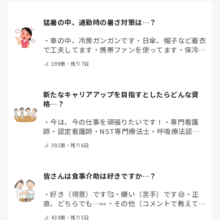
猛暑の中、通勤時の暑さ対策は…？
・
車の中、冷房ガンガンです
・
日傘、帽子など着衣
で工夫してます
・
携帯ファンを使ってます
・
保冷剤
を持ち運んでいます
・
特に暑さ対策はしていませ
199
票・
残り7日
ん
・
その他（コメントで教えて下さい）
新たなキャリアアップを目指すとしたらどんな資
格…？
・
今は、今の仕事を頑張りたいです！
・
専門看護
師
・
認定看護師
・
NST専門療法士
・
呼吸療法認定
士
・
糖尿病療養指導士
・
認知症ケア専門士
・
消化器
391
票・
残り6日
内視鏡技師
・
その他(コメントで教えて下さい)
皆さんは食事介助は好きですか…？
・
好き（得意）です🥰
・
嫌い（苦手）です😅
・
正
直、どちらでも…👀
・
その他（コメントで教えてく
ださい）
439
票・
残り5日