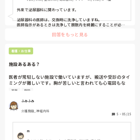
さい。
外来で泌尿器科に関わっています。

泌尿器科の医師は、交換時に洗浄していますね。

医師指示があるときは洗浄して膀胱内を綺麗にすることが必要
だと思います。

回答をもっと見る
詰まりによる患者さんの負担も結構大きいので...(近医までの移
動や交換時の痛み、詰まったときの腹部の痛みなど)

施設で勤務されているとのこと、医師の処置指示などもらえれ
ば対応可能なのでしょうか...？

看護・お仕事
クランベリージュースに関しては、尿路感染症の研究でたびた
施設あるある？
び話題にはなるそうですね。

ただいま関わっている泌尿器科の医師は、そのような処置をし
ないので

医者が常駐しない施設で働いていますが、搬送や受診のタイ
あまり推奨はされていないのではないでしょうか...？
ミングが難しいです。胸が苦しいと言われても心電図もな
く、夜間帯は当番医にコールするので、疾患や状態を位置か
家族
施設
ら電話で伝えますが、結局

心配だったら受診したら？となります。

ふみふみ
病院ならこんな困ることないのに、医師が常駐しない施設で
介護施設, 神経内科
勤務されている方、同じように悩んだり、家族ともめたこと
5
・
05/25
ありますか？
m