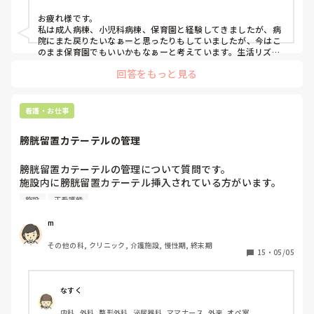
お疲れ様です。

私は成人病棟、小児科病棟、保育園と経験してきましたが、病
院にまた戻りたいなぁーと思ったりもしていましたが、今はこ
のまま保育園でもいいかもなぁーと考えています。生活リズム
も整ってるし、休みもとりやすいので。

回答をもっと見る
給料は安めですが、病院の時短勤務よりはもらえているので、
まぁーいいかなぁーと思っています。
看護・お仕事
膀胱留置カテーテルの管理
膀胱留置カテーテルの管理について質問です。

施設内に膀胱留置カテーテル挿入されている方がいます。

浮遊物が多く、つまりやすいです。

施設
正看護師
近医で交換を行なっていますが、膀胱洗浄を勧められていま
す。ただ、施設では膀胱洗浄は対応不可となっています。少
m
し前は、膀胱洗浄って逆に感染しやすいため、やらないとい
その他の科, クリニック, 介護施設, 慢性期, 終末期
うことが多かったように思いますが、今は見直されているの
15
・
05/05
でしょうか？

　また、クランベリージュースが有効みたいな話もありまし
たが、今はそんなことはしていないのでしょうか？

なすく
　詰まりにくくするためにできることがあれば、教えてくだ
内科, 外科, 整形外科, 泌尿器科, ママナース, 外来, オペ室