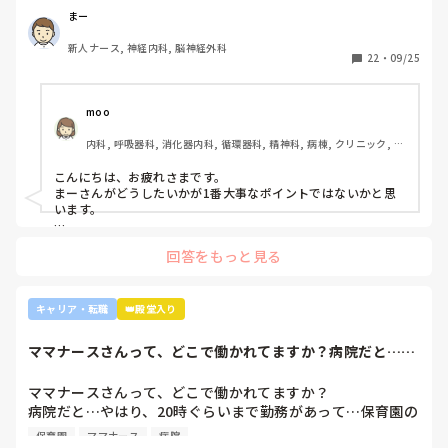
からの人間関係は良好です。

まー
ですが、異動してから薬剤に関するインシデントを4件ほど
新人ナース, 神経内科, 脳神経外科
起こし、優先順位や多重課題ができていないのでは？という
22
・
09/25
方が浮き彫りになり師長や主任に『複数受け持ち任せられな
い』『一人を持って看護のつながりを持って』ということで
受け持ち1人になりました。

moo
複数受け持ちに戻るよう、1ヶ月間1年目のように勉強したり
内科, 呼吸器科, 消化器内科, 循環器科, 精神科, 病棟, クリニック, リ
と業務に臨んできました。

ーダー, 外来, 一般病院, 大学病院, 慢性期, 透析
そして最近師長さんに『君は病棟勤務よりも外来とか健診セ
こんにちは、お疲れさまです。

ンターとかのほうがいいのでは？ウチの部署もスタッフが足
まーさんがどうしたいかが1番大事なポイントではないかと思
りないから育てる余裕が足りない。前向きに捉えて看護師は
います。

いろんな働き方あるよ』と部署は決まってませんが、異動確
上司がどのような気持ちで提案されたかは分かりませんが、ケ
定となりました。

回答をもっと見る
アややることが多くて忙しくても、人間関係は良好でも、どう
しても自分に合わない部署や病院ってあるかと思います。

インシデントを多発したことや情報収集ができていなかった
り、看護のつながりが無かったことは自分でも反省していま
外来や検診センターは、また病棟とは全然違う業務になるの
キャリア・転職
👑殿堂入り
すし、今後成長させていきたいなと思っています。

で、病棟での臨床経験を積みたい気持ちがあるのであれば、ご
ですが、ここまで頑に病棟勤務を否定されて正直納得出来て
自身に合った病棟への異動か転職がいいのではないかなと…大
ママナースさんって、どこで働かれてますか？病院だと…や
きな病院だとどうしても異動で行きたくない場所に行かされて
いないです。

はり、20時ぐら...
しまうものですが(>_<)

他の先輩にも何人か相談しましたが『ぶっちゃけそこまです
ママナースさんって、どこで働かれてますか？

るかな？』『自分ならそこまでされたら辞めるよ』とのこ
病院も規模やいろいろ取り組んでいることが違うので、探して
病院だと…やはり、20時ぐらいまで勤務があって…保育園の
と。

みるとおもしろいですよ。ただ、転職するなら3年は基礎をつ
お迎えが間に合わないことが多くて…

師長さんの言ってることも確かに理解できますが

けてもいいのかなと思います。中途採用は即戦力を期待されま
保育園
ママナース
病院