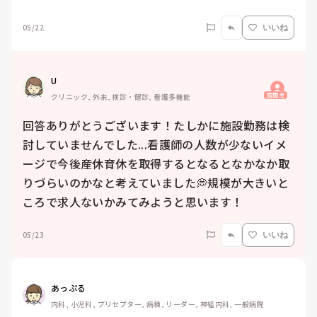
05/22
いいね
U
質問主
クリニック, 外来, 検診・健診, 看護多機能
回答ありがとうございます！たしかに施設勤務は検
討していませんでした...看護師の人数が少ないイメ
ージで今後産休育休を取得するとなるとなかなか取
りづらいのかなと考えていました💭規模が大きいと
ころで求人ないかみてみようと思います！
05/23
いいね
あっぷる
内科, 小児科, プリセプター, 病棟, リーダー, 神経内科, 一般病院