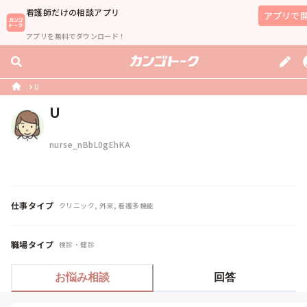
看護師
だけの相談アプリ
アプリで
アプリを無料でダウンロード！
U
U
nurse_nBbL0gEhKA
仕事タイプ
クリニック, 外来, 看護多機能
職場タイプ
検診・健診
お悩み相談
回答