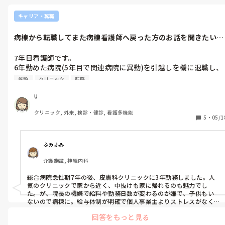
キャリア・転職
病棟から転職してまた病棟看護師へ戻った方のお話を聞きたいで
す。
7年目看護師です。

6年勤めた病院(5年目で関連病院に異動)を引越しを機に退職し、
4月から検診センターに勤めていますが、

施設
クリニック
転職
・休日出勤有りの代休なし(月2回程度)

・週2、3回程度朝6時半出勤あり

U
・業務がルーティン

クリニック, 外来, 検診・健診, 看護多機能
・看護師じゃなくてもできる業務が多い

5
・
05/1
・前残業が常態化している

という理由で早くも退職を検討しています。

ふみふみ
病棟の業務が嫌で辞めたわけではなく、ゆくゆく子どもが欲しい
介護施設, 神経内科
ため日勤業務がいいと考えて転職しました。

しかし年間休日は実質かなり少なく、朝も早いため夜勤がある病
総合病院急性期7年の後、皮膚科クリニックに3年勤務しました。人
棟業務とあまり大差ないように感じてしまいます。また病棟業務
気のクリニックで家から近く、中抜けも家に帰れるのも魅力でし
の経験が長いこともあり、ルーティンワークに興味を感じない、
た。が、院長の機嫌で給料や勤務日数が変わるのが嫌で、子供もい
やりがいを見出せないのもあります。

ないので病棟に。給与体制が明確で個人事業主よりストレスがなく
いいのですが、病棟は入院や急変があると定時には帰れず、子供のい
回答をもっと見る
る人が優先されるので希望の休みも諦めないといけないこともあり
最初は慣れない業務で慣れない環境で辛いだけだと思い、人間関