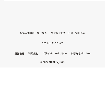
ました。外来に移動してからは体力的にも楽でした。最初から外来
係は良いほうなので頑張って続けようと思いましたが、慣れても
で職場を探すとあまりないかもしれませんが、まず病棟で入職して、
業務内容や休日出勤は変わらないので潔く転職してしまうか悩ん
病院の構造や医師の性格やクセを理解してから外来に移ると、かな
でいます。

クリニックや検診センターへ転職して病棟看護師へ戻った方がい
ましたらご意見、経験談など聞かせていただきたいです。よろし
くお願いします。
お悩み相談の一覧を見る
リアルアンケートの一覧を見る
シゴトークについて
運営会社
利用規約
プライバシーポリシー
外部送信ポリシー
©2022 MEDLEY, INC.