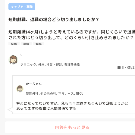
「期間限定で1年と思ってなんとか頑張る！ᕦ(ò_óˇ)ᕤ」と思えない
自分の考えを整理しながらここ数日質問をしているのですが、同
ほど、現状がつらい感じですか？(´･ω･`; )

キャリア・転職
じような経験があった方や客観的に見てわたしの現状に関して何
かアドバイスありましたら教えていただきたいです🌀
仕事に行くのがつらいほどの環境に頑張って行けとは言いません
短期離職、退職の場合どう切り出しましたか？
し、

むしろそういうところからはさっさと逃げて、次に向かうべきと言い
たい。

短期離職(4ヶ月)しようと考えているのですが、同じくらいで退
でも今の環境がそこまででないのなら、

された方はどう切り出して、どのくらい引き止められましたか？
すべての目的を達成するためにはそれが一番手っ取り早い方法なん
また辞めるまでの1ヶ月どのようにお過ごしでしたか？

じゃないかと思いました。

離職
退職
転職
色んな理由でパートになる方がいますけど、

上長がヒステリックなタイプで、小さなミスでも大きく取り上げ
U
家庭の事情や病気などで致し方なくパートという選択をされている
る性格の方です。正直ボロカスに言われるんだろうなと覚悟はし
方は少なくないと思います。

クリニック, 外来, 検診・健診, 看護多機能
ていますが、これまで円満に退職した経験しかないため不安で
8
・
05/2
パートになることで年収が下がるのは仕方のないことで、稼げる状
す。まずは優しい主任に話してからと考えています。

態なのに勿体ないと思うのであれば、それは選択しない方が良いと
思います。

経験談お聞かせ願えますでしょうか...😹
かーちゃん
どれも全てがUさんの望むままに叶えばそれが一番良いですけど、

あれもこれもと欲張ると、二兎を追う者は一兎をも得ずという感じ
整形外科, その他の科, ママナース, NICU
で、全てが上手くいかなくなる可能性もあります(´･ω･`; )

答えになってないですが、私も今半年過ぎたくらいで辞めようかと
もう少し、自分の中でどこか妥協できそうな部分がないかを考えて
思ってます😞理由は人間関係です💦
みても良いのかな、なんて思いました。
回答をもっと見る