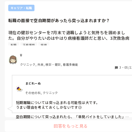
キャリア・転職
転職の面接で空白期間があったら突っ込まれますか？
現在の健診センターを7月末で退職しようと気持ちを固めまし
た。自分がやりたいのはやはり病棟看護師だと思い、3次救急病
院の面接を受けようと思います。

転職
正看護師
病棟
試験が9月にあり、9月末に結果発表で、離職中だと11月におそ
U
く入職を打診されるのかなと考えています。しかし11月に自分の
クリニック, 外来, 検診・健診, 看護多機能
結婚式を控えており、11月入職だと有休が取れないため、式が終
3
・
05/2
わってからに12月か1月に入職したいと思っています。8月から
職までの期間は失業手当をもらいつつ、単発バイトでしのごうか
と計画中です。

まどれーぬ
その他の科, クリニック
この場合空白期間ができてしまいますが、短期離職の上に空白期
間があるとやはり突っ込まれるでしょうか？

短期離職については突っ込まれる可能性は大です。

うまい理由を考えておくしかないです😥

空白期間について突っ込まれたら、「単発バイトをしていました」
で良いと思います。
回答をもっと見る