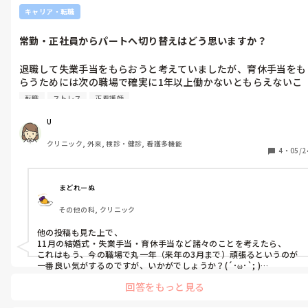
キャリア・転職
常勤・正社員からパートへ切り替えはどう思いますか？
退職して失業手当をもらおうと考えていましたが、育休手当をも
らうためには次の職場で確実に1年以上働かないともらえないこ
とに気づきました...😭(失業手当をもらうと今までの雇用保険に
転職
ストレス
正看護師
っていた期間はリセットされる)

U
失業手当はもらわずに空白期間をあけないで転職するには、転職
クリニック, 外来, 検診・健診, 看護多機能
先を確保して入職時期も確認しないといけないため、それまでは
4
・
05/2
今の職場で働かないといけないのですが現状休日が少なく早朝勤
務もある状況＋仕事内容にも不満がある状態で続けられる気がし
ません...

まどれーぬ
仕事内容への不満や自分がやりたいことができないことには目を
その他の科, クリニック
瞑らなければいけないですが、パートだと土日祝休みで朝も遅
く、正社員がやっている雑務もないためパートへの切り替えを打
他の投稿も見た上で、

診しようかと考えています。今の職場で産休育休を取り切ること
11月の結婚式・失業手当・育休手当など諸々のことを考えたら、

も可能です。

これはもう、今の職場で丸一年（来年の3月まで）頑張るというのが
ただパートだと現状子どもがいないので稼げる状態なのに、200
一番良い気がするのですが、いかがでしょうか？(´･ω･`; )

そして、4月入職に合わせて希望する三次救急病院の面接を受けると
万近く年収が下がりますし、子どもができてから病棟へ転職する
回答をもっと見る
いうのはいかがでしょう⁇

のは正直ハードルは高いかなとも思います。
