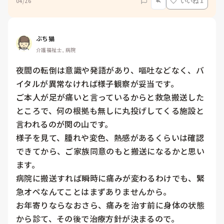
04/26
いいね 1
ぶち猫
介護福祉士, 病院
夜間の転倒は意識や発語があり、嘔吐などなく、バ
イタルが異常なければ様子観察が妥当です。

ご本人が足が痛いと言っているからと救急搬送した
ところで、何の根拠も無しに丸投げしてくる施設と
言われるのが関の山です。

様子を見て、腫れや変色、熱感があるくらいは確認
できてから、ご家族同意のもと搬送になるかと思い
ます。

病院に搬送すれば瞬時に痛みが変わるわけでも、緊
急オペなんてことはまずありませんから。

お年寄りならなおさら、痛みを治す前に身体の状態
から診て、その後で治療方針が決まるので。
