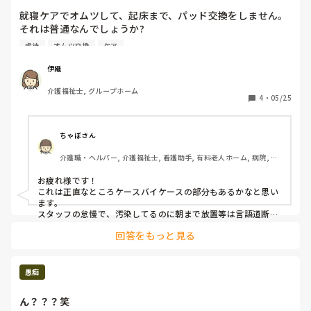
カにするんですけどそれわかってます？ねぇ、ねぇ、あなた何
就寝ケアでオムツして、起床まで、パッド交換をしません。

様のつもり？」

それは普通なんでしょうか?

私的にはケア放棄（虐待）だと思います。

って目をみひらいて真正面からいうか。

虐待
オムツ交換
ケア
皆さんはどう思いますか

ゆずさんならどっちですか？

よろしくお願い致します
伊織
そのおばさんが怒鳴り散らすたびに怖がってすみませんすみま
介護福祉士, グループホーム
4
・
05/25
せん、とかいうと図に乗るとは思いますけどね。
ちゃぼさん
介護職・ヘルパー, 介護福祉士, 看護助手, 有料老人ホーム, 病院, 訪
問介護, 実務者研修, 小規模多機能型居宅介護
お疲れ様です！

これは正直なところケースバイケースの部分もあるかなと思い
ます。

スタッフの怠慢で、汚染してるのに朝まで放置等は言語道断で
すが、眠りが浅く1度目が覚めるとなかなか寝付けない方や些
回答をもっと見る
細なことで目を覚ますような人は

(朝まで漏れや汚染をしないように対策をした上で)睡眠時間の
確保を優先する為に、入眠を確認したら起床までそっとしてお
くという判断をすることもあるかなと思います。
愚痴
ん？？？笑