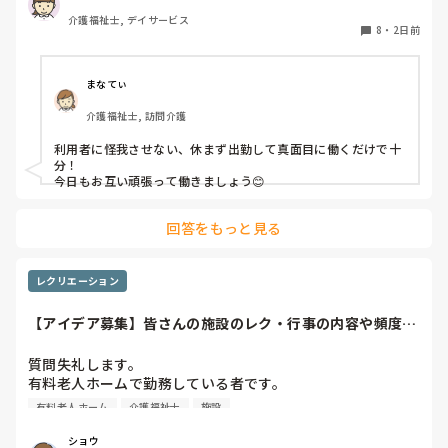
介護福祉士, デイサービス
今の私を振り返ってみたら…何も持っていないことが虚しく
8
・
2日前
なってきました…

利用者からは「素直に話聞いてくれる」・「言いやすい・頼
まなてぃ
みやすい」

介護福祉士, 訪問介護
って言われます。

利用者に怪我させない、休まず出勤して真面目に働くだけで十
職員から見ての私は？って考えたら答えられる自信がないで
分！

す…

今日もお互い頑張って働きましょう😊
やだな、この自暴自棄…
回答をもっと見る
レクリエーション
【アイデア募集】皆さんの施設のレク・行事の内容や頻度を
教えてください
質問失礼します。

有料老人ホームで勤務している者です。

有料老人ホーム
介護福祉士
施設
他の施設様では、どのようなレクリエーションや行事を、ど
のくらいの頻度で行っているのか参考にさせていただきたく
ショウ