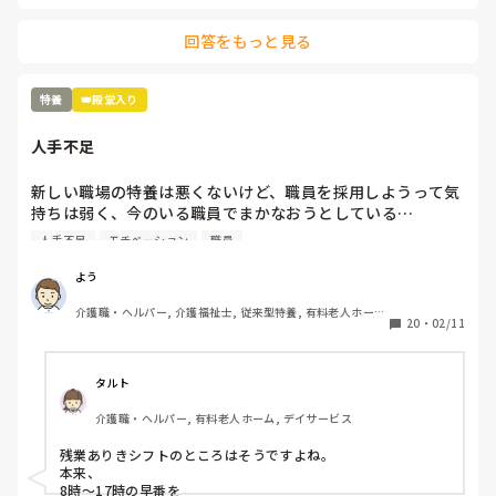
何かしたんじゃないか？とウワサをたてられ、その人のせい
になる、、、未経験者、無資格者が多くスキルがない。何を
回答をもっと見る
決めても、話してもちゃんとやってくれない、、、こんな施
設いるだけ時間の無駄だ。
特養
👑殿堂入り
人手不足
新しい職場の特養は悪くないけど、職員を採用しようって気
持ちは弱く、今のいる職員でまかなおうとしている…

今の職場の前の老健も人手不足だったけど、まだ、職員を採
人手不足
モチベーション
職員
用しようという気持ちがあった…

これじゃ、現有戦力、職員が更に潰れるよ…
よう
介護職・ヘルパー, 介護福祉士, 従来型特養, 有料老人ホー
20
・
02/11
ム, 介護老人保健施設, 実務者研修, ユニット型特養
タルト
介護職・ヘルパー, 有料老人ホーム, デイサービス
残業ありきシフトのところはそうですよね。

本来、

8時〜17時の早番を
