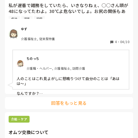
私が遅番で雑務をしていたら、いきなりねぇ、◯◯さん頭が
48になってたわよ。30℃よ危ないでしょ。お尻の関係もあ
るのよと怒鳴りまくる、おばばさんに怒りを感じました。あ
虐待
遅番
同僚
なたは人のこと言えますか？不適切ケアとか転落事故も後々
報告して来てあなたが怒鳴る立場ではないと思います。時間
ゆず
経ってからギャッチアップの下げ忘れは私のケアレスミスで
介護福祉士, 従来型特養
すが、あなたが人のことをとやかく言える立場なの？と思い
4
・
04/10
ました。

夜勤の同僚に話したら言っておいた。あ～そっかそっかだっ
ちのっち
て。怒鳴りつけて後々平気な顔で何もなかった態度に腹立ち
介護職・ヘルパー, 介護福祉士, 訪問介護
ます。
人のことはこれ見よがしに怒鳴りつけて自分のことは「あは
は〜」

なんですか？

回答をもっと見る
どうなんでしょうね〜「あの人またみぎわさん（ちびまる子ち
ゃんのメガネの女の子）みたいに顔真っ赤にして怒ってたよ〜
あはは〜」

介助・ケア
って「バカがまた怒ってる」と軽くあしらうか、

オムツ交換について
「あぁ？あんた、自分がミスして注意されるとテヘペロで終わ
りにするくせに、人のことになると鬼のクビとったみたいにバ