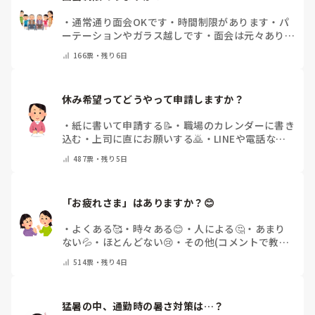
・
通常通り面会OKです
・
時間制限があります
・
パ
ーテーションやガラス越しです
・
面会は元々ありま
せん
・
その他（コメントで教えてください）
166
票・
残り6日
休み希望ってどうやって申請しますか？
・
紙に書いて申請する📝
・
職場のカレンダーに書き
込む
・
上司に直にお願いする🙇
・
LINEや電話など
で申請する
・
その他（コメントで教えてください）
487
票・
残り5日
「お疲れさま」はありますか？😊
・
よくある🥰
・
時々ある😊
・
人による🤔
・
あまり
ない💦
・
ほとんどない😢
・
その他(コメントで教え
てください)
514
票・
残り4日
猛暑の中、通勤時の暑さ対策は…？