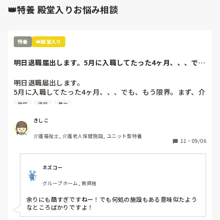
👑特養 殿堂入りお悩み相談
特養
👑殿堂入り
明日退職届出します。5月に入職してたった4ヶ月、、、で
も、もう限界。ま...
明日退職届出します。

5月に入職してたった4ヶ月、、、でも、もう限界。まず、介
護長がわけわかんない。利用者を怒鳴りつけ、パット交換は
放尿
徘徊
暴力
せず、人手が足りないのに業務に入らない、すぐに他の人の
言いなりになり、リーダーで決めたことを覆す、人手が足り
きしこ
ないのに、キチンと休みは入れ、夜勤はやりたくない
介護福祉士, 介護老人保健施設, ユニット型特養
と、、、職員の悪口を言い、ウワサ話しを本気にする、、、
12
・
09/06
そして、今まで出していた残業代を出さないと言い出し、残
業の用紙を書き換えろと、、、職員のストレスもすごいが、
利用者もこれは精神科？って利用者ばかりを入れる。一晩中
ネズコー
徘徊、放尿、便失禁、暴言、暴力、コール頻回、フラつきが
グループホーム, 無資格
強く見守りが必要、、、こんな利用者1人じゃみれません。
でも、日中も夜間も1人でみろと、、、なぜ？できないん
余りにも酷すぎですねー！でも何処の施設もある意味似たよう
だ？と。ハッキリ言って、いつ事故が起きてもおかしくない
なところばかりですよ！
状況。そして、体調不良や急変を見つけると、見つけた人か