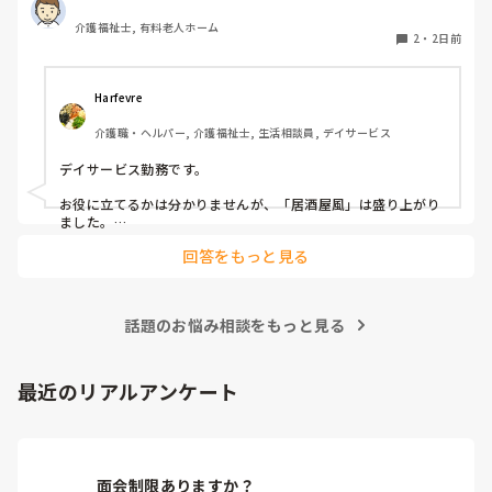
質問いたしました。

介護福祉士, 有料老人ホーム
うちの施設では現在、以下のような取り組みを行っていま
2
・
2日前
す。

毎月：「カフェ」と称して少し豪華なおやつとコーヒー・緑
Harfevre
茶等の提供、カレンダー作り

介護職・ヘルパー, 介護福祉士, 生活相談員, デイサービス
隔月： ランチのテイクアウトイベント

デイサービス勤務です。

その他： 季節ごとの定期的な行事(運動会や七夕など)

お役に立てるかは分かりませんが、「居酒屋風」は盛り上がり
ました。

ノンアルコール飲料に枝豆などのおつまみ、カラオケでデュエ
今の内容も喜ばれているのですが、最近少しマンネリ化して
回答をもっと見る
ットしたり…

きたなと感じており、新しく喜ばれるようなアイデアを探し
アルコールが入ってないのに「酔っちゃった」と雰囲気に呑ま
ています。

れてなのか、ほんのり顔が赤くなる方もいらっしゃいました。

企画の参考にさせていただきたいため、「うちは毎月こんな
参考になれば幸いです。

イベントをしている」「年〇回、こんな大型行事がある」
話題のお悩み相談をもっと見る
「マンネリ打破にこれが盛り上がった！」など、皆さんの施
あとは、寄せ植え(鉢にいくつかの苗を植える)やビンゴ大会な
設のリアルな内容やおすすめのレクをぜひ教えていただける
最近のリアルアンケート
と嬉しいです。

どうぞよろしくお願いいたします。
面会制限ありますか？