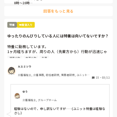
8時〜20時

22時〜8時のショート夜勤を

回答をもっと見る
20時〜9時半や10時…

日勤と遅番を1人の人間が通しでやっていることになりますよ
ね。

どうしてこんな発想ができるんでしょうね。

特養
👑殿堂入り
そこも特養ユニット型ですが、ほぼ新規の職員の採用はなく、
入ったとしても1年以内に辞めています。

ゆったりのんびりしている人には特養は向いてないですか？
残業代が入るから良いという人もいますが、12時間以上の拘束
となり、かなりしんどいのではないでしょうか。
特養に勤務しています。

1ヶ月経ちますが、周りの人（先輩方から）行動が迅速じゃ
ない、ゆったりしている、のんびりしていると言われます。

排泄介助
食事介助
先輩
早出で、7時に起床介助、ほぼ全員介助の食事介助、口腔ケ
ア、入浴の方のバイタル測定、9時までに終わらせて臥床さ
カスミソウ
せる。入浴の方はフロアに待機、それが終わったら記録（手
介護福祉士, 介護事務, 初任者研修, 実務者研修, ユニット型
書き）を10時までに終わらせて隣のユニットに行って陰部洗
15
・
03/12
特養
浄、目が回るくらい忙しいです。トイレにも行けない。

リーダーからは、〇〇さんは丁寧にやるから時間がかかるの
よと言われました。

ゆう
私たちが相手にしているのは物ではなく人間です。

介護福祉士, グループホーム
何時までにこれやってあれやってって言われても私は機械じ
ゃないんだからできるわけないじゃないですか？

経験はないので、申し訳ないですが……(ユニット特養は経験な
オムツ交換も時間がかかりすぎと言われます。

さし)

食事介助も急いで食べさせたら誤嚥性肺炎の危険があるし、