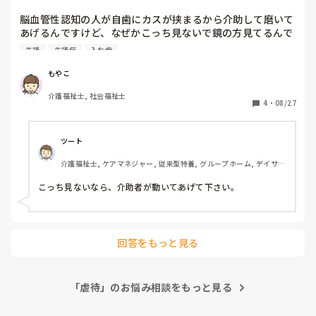
脳血管性認知の人が自歯にカスが挟まるから介助して磨いて
あげるんですけど、なぜかこっち見ないで鏡の方見てるんで
す。

失語
失語症
入れ歯
私の方見てください、スルー、手で矢印作ってこっち見て欲
しいんですって伝えてもスルー、顔をこっちに向けてもすぐ
もやこ
戻るスルー。

介護福祉士, 社会福祉士
何がしたいんでしょうか？？

4
・
08/27
歯科で自歯抜いてオール義歯にしたらまた虐待とかいうんで
すよね。でもこっち向かないとカス見れないし私たち歯科医
師でも衛生士でも助手でもないんだけど。

ツート
どうしたいの？？笑

介護福祉士, ケアマネジャー, 従来型特養, グループホーム, デイサー
脳血管性認知はこだわり強いのとやり方を変えられないのが
ビス
デメリットでケアが難しい。増して失語症だし。
こっち見ないなら、介助者が動いてあげて下さい。
回答をもっと見る
「虐待」のお悩み相談をもっと見る