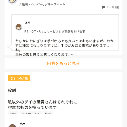
す。おかずも、おにぎり同様、手づかみでたべてもらってる
介護職・ヘルパー, グループホーム
時があるのですが、難しい時は、職員が介助しています。ご
8
・
2日前
飯は、おにぎりで手づかみでもいいのかなと思いますが、お
かずの手づかみは、どうかなと思うのですが、皆さんはどう
思われますか？私は、自分の母親が手づかみで食べてるのを
さお
見たら、悲しくなります…職員さん、介助して下さいと思っ
PT・OT・リハ, サービス付き高齢者向け住宅
てしまいます…
たしかにおにぎりは手づかみでも良いとはおもいますが、おか
ずは種類にもよりますけど、手づかみだと抵抗がありますよ
ね。

自分の親と思うと悲しくなります。

フルーツや温野菜とかならまだ良いでしょうけど。嚥下状態は
回答をもっと見る
どうなんでしょうか？とろみつけてたりするのを手づかみは抵
抗がありますね。
きょうの介護
役割
私以外のデイの職員さんはそれぞれに

得意なものを持っています。

自信
デイサービス
職員
裁縫や手作業など。

介助で言えば、要領よく動けたりと。

きみ