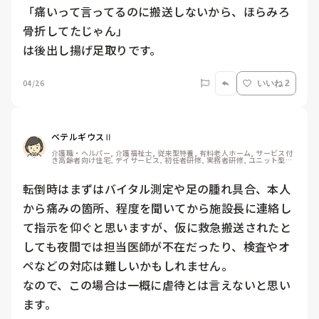
「痛いって言ってるのに搬送しないから、ほらみろ
骨折してたじゃん」

は後出し揚げ足取りです。
04/26
いいね 2
ベテルギウスⅡ
介護職・ヘルパー, 介護福祉士, 従来型特養, 有料老人ホーム, サービス付
き高齢者向け住宅, デイサービス, 初任者研修, 実務者研修, ユニット型特
養
転倒時はまずはバイタル測定や足の腫れ具合、本人
から痛みの箇所、程度を聞いてから施設長に連絡し
て指示を仰ぐと思いますが、仮に救急搬送されたと
しても夜間では担当医師が不在だったり、検査やオ
ペなどの対応は難しいかもしれません。

なので、この場合は一概に虐待とは言えないと思い
ます。