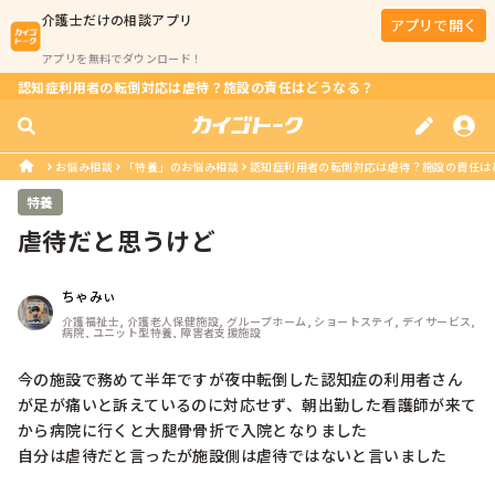
介護士
だけの相談アプリ
アプリで開く
アプリを無料でダウンロード！
認知症利用者の転倒対応は虐待？施設の責任はどうなる？
お悩み相談
「特養」のお悩み相談
認知症利用者の転倒対応は虐待？施設の責任は
特養
虐待だと思うけど
ちゃみぃ
介護福祉士, 介護老人保健施設, グループホーム, ショートステイ, デイサービス, 
病院, ユニット型特養, 障害者支援施設
今の施設で務めて半年ですが夜中転倒した認知症の利用者さん
が足が痛いと訴えているのに対応せず、朝出勤した看護師が来て
から病院に行くと大腿骨骨折で入院となりました

自分は虐待だと言ったが施設側は虐待ではないと言いました
