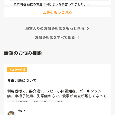
移乗介助も世間一般的にやってはいけないことも安全のため
ただ特養勤務の友達は同じような事言ってました。

ならいいよとか、例えば利用者様の足の間に職員の足を入れ
回答をもっと見る
早めに行って、仕事回さないと終えれないって話してました。

て移乗するとか、

先日も先輩が意思疎通のできない利用者様に食事介助してま
あとは単純にそのユニットのやり方によるんじゃないでしょう
したが、スプーンてんこ盛りに入れて無理やり口に運んでい
か？

ました。私は側で見ていて、利用者様の表情が嫌がっている
殿堂入りのお悩み相談をもっと見る
のがわかりました。

慣れてきたら 一日の流れがわかるようになり、利用者さんとも
上手く出来るようになれば

お悩み相談をすべて見る
でもまだ入社して日が浅いので何も言えず、ここに入社した
オムツ交換1つ手早くなると思います。

のは間違ったのかなと思いました。

で、その先輩が食べ終わらせたのは、食べ始めて8分です。
なんと言うか身体介助って、体で覚えてる動作なので場馴れす
話題のお悩み相談
早すぎませんか？

れば楽になるように思います。

いつも指導してくださる時は、立派なこと、正しいことを教
ただその配属先のユニットに、新人を育てる余裕があるかない
えて下さっていたので、悩んでいます。

か によっても違いますよね💦

ゆったりのんびりしている人には特養は向いてないのでしょ
きょうの介護
うか？
教育がちゃんとしてないユニットは、結局新人さんがパワハラ
っぽい圧に耐えられなくて辞めると言う感じに思います。

食事介助について
余談ですが、私はスピード重視しすぎる機械的な介護現場が苦
手で……

利用者様で、要介護5、レビー小体認知症、パーキンソン
結局特養はなんとなく、そういった話耳にするので挑戦できず
病、車椅子使用、失語症の方で、食事が自立が難しくなって
です（._.）
来ました。ご飯を、おにぎりにして、ご自分で手づかみで食
ユニット型特養
グループホーム
ケア
べてもらおうと、幼児が食べるくらいのおにぎりにしてま
す。食べられる時とスプーンを使っても難しい時がありま
ガビィ