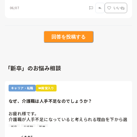
06/07
いいね
回答を投稿する
「新卒」のお悩み相談
キャリア・転職
👑殿堂入り
なぜ、介護職は人手不足なのでしょうか？
お疲れ様です。

介護職が人手不足になっていると考えられる理由を下から選
んで下さい

新卒
未経験
残業
①給与が低いから。

②利用者に叩かれるなど危険があるから。

くまきち