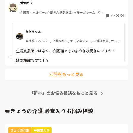
て、今までの中でかなり恵まれていて、未経験、無資格と新
犬大好き
卒含めて10名程面接しました。しかしその10名が保留とな
介護職・ヘルパー, 介護老人保健施設, グループホーム, 初任
っていて、まだ連絡していないんですよ。だから非常勤でも
4
・
06/08
者研修
いいですか？と言われ、条件によりますと言う事で、条件を
聞いて、納得しました。しかし常勤採用されました。常勤希
望でしたし。

ちかちゃん
介護職・ヘルパー, 介護福祉士, ケアマネジャー, 生活相談員, サービ
私が、面接した時もと、無資格。未経験の先輩がいて、まだ
ス提供責任者, 施設長・管理職, 有料老人ホーム, サービス付き高齢
トランスとかパッド交換もやらせていません、3名未経験が
者向け住宅, グループホーム, デイサービス, デイケア・通所リハ, 介
生活支援職ではなく、介護職でそのような状況なのですか？

いますが、1名かな、先に入ったとは言え。まだ全く、トラ
護事務, 小規模多機能型居宅介護
ンスとか入浴介助とか教えていないので。まー雑用って言っ
謎の施設ですね！？
たら変だけど補助的な物ですね。まだちょっとって感じなの
で。

回答をもっと見る
できる事は、トランスとかなれていったらどんどんやってい
って場数を踏んでやって慣れて行って積極的にやって行って
構いません。そしてなるべく早めに指導者として回ってほし
「新卒」のお悩み相談をもっと見る
んいんですよ。

👑きょうの介護 殿堂入りお悩み相談
と言われた。しかし前の施設とちん巻きなどやり方が違いす
ぎで、全く慣れない。トランスも、前の老健では、7割型、
全介助、3割型、一部介助。肩麻痺、全身麻痺も筋肉が垂れ
下がってしまった重度の麻痺。

きょうの介護
👑殿堂入り