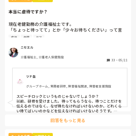
てもらってないの？とこころの中で思いました。そのスタッ
フを見ていても、ナースの方とか、積極的に指示を出して行
本当に虐待ですか？
かない。やってるのは、ほぼ洗い物だの、見守り、洗濯、デ
イサービスなので記録。

現在老健勤務の介護福祉士です。

「ちょっと待ってて」とか「少々お待ちください」って言
えっ、えっ、えっとしか思いません。その人も非常勤だけど
葉、よく使いませんか？私の施設ではこの言葉は「利用者本
ね。非常勤、無資格でもやってる人はやってる。この違いっ
虐待
老健
ケア
意ではない」という理由で不適切ケア扱いになりました。

てなんなんだろうね。どれくらい経つとやらせてもらえるん
つまり虐待と同じ枠組みです。

ニセエル
だろうね。

そんなに悪い言葉ですか？むしろ必要な言葉だと思うのです
介護福祉士, 介護老人保健施設
がいかがでしょう？
私が、指導者に回れとか、ていうか入って1カ月経とうとし
33
・
05/21
てるが、トランスパッド交換、まだ9カ月弱、男性3カ月しか
経験なし、トランスも9カ月だし、果たして慣れていくのか
不安ですね、それにトランスとパッド交換を勉強して欲しい
ツナ缶
と、主任に言われたばかりです。

グループホーム, 実務者研修, 障害福祉関連, 障害者支援施設
苦手って認めてるわいって思いましたね、

スピーチロックというものじゃないでしょうか？

以前、研修を受けました。待ってもらうなら、待つことだけを
わかってると思うけど、場数踏むしかないからと言われて、
伝えるのではなく、なぜ待たなければいけないのか、どれくら
い待てばいいのかなどを伝えなければいけないそうです。

そうですよねとしか答えられませんでした。

例えば、「今、〜さんのお手伝いしてるから終わったら行きま
回答をもっと見る
すね」とか。

以前の老健でも、トランス、パッド交換は、下手くそと言わ
忙しくて難しいときもありますけどね。
れていたので。
