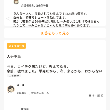
介護福祉士, 従来型特養
うんちーさん、夜勤されているんですねお疲れ様です。

自分も、特養でショート夜勤してます。

確かに夜勤手当5000円だし明けは休み扱いだし明けで残業あっ
たりして、休みじゃないじゃんと思う事も多々あります。

しかし、自分にとってはショート夜勤で良かったなと思う所も
回答をもっと見る
あります。２２時から7時までが夜勤です。ロング夜勤だと、
16時(17時)から9時(10時)までが多いと思います。自分には、
中学生、小学6年生の子どもがいますが、ロング夜勤だと、1時
間近くかけて通勤しているため子供が学校から帰る前に家を出
きょうの介護
て学校行ったあと帰るようになってしまい色々不都合が出てし
まいます。

人手不足
もう何年かしたら、気にならなくなるのだと思うのですが、も
う少しショート夜勤でいいかなって思っています。
今日、カイテク来たけど、教えてたら、

余計、疲れました。単発だから、次、来るかも、わからない
し、仕事が、増えた感じです。
人手不足
やっほ
介護福祉士, 有料老人ホーム
4
・
1日前
かまだ