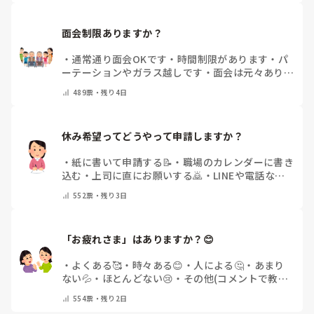
面会制限ありますか？
・
通常通り面会OKです
・
時間制限があります
・
パ
ーテーションやガラス越しです
・
面会は元々ありま
せん
・
その他（コメントで教えてください）
489
票・
残り4日
休み希望ってどうやって申請しますか？
・
紙に書いて申請する📝
・
職場のカレンダーに書き
込む
・
上司に直にお願いする🙇
・
LINEや電話など
で申請する
・
その他（コメントで教えてください）
552
票・
残り3日
「お疲れさま」はありますか？😊
・
よくある🥰
・
時々ある😊
・
人による🤔
・
あまり
ない💦
・
ほとんどない😢
・
その他(コメントで教え
てください)
554
票・
残り2日