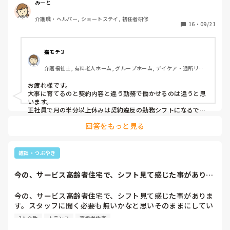
ってるんですよ。希望休じゃなくて主任が日勤帯にいる時に
みーと
出勤するシフトになってるらしくて。

介護職・ヘルパー, ショートステイ, 初任者研修
16
・
09/21
｢この先も長続きして欲しいから大事に育てたい｣かららしい
んですけど。大事にしてる❓のか？

猫モチ３
｢大事に育てたい｣らしいけど3回目の出勤で排泄介助と入浴
介護福祉士, 有料老人ホーム, グループホーム, デイケア・通所リハ, 
介助入るの早い気がするんですけど違うのかな💦。

ユニット型特養
お疲れ様です。

大事に育てるのと契約内容と違う勤務で働かせるのは違うと思
います。

正社員で月の半分以上休みは契約違反の勤務シフトになるでし
ょうし、そうなると会社は欠勤評価になって、賞与は最低査定
回答をもっと見る
になるから結果として新人さんが損をするような…

大事に育てるなら決まった公休数でシフトを組みつつ、連勤に
なりにくくするとかの配慮でいいと思います。間が開きすぎる
雑談・つぶやき
と前回教えてもらったことも忘れてしまったりすると思います
し。
今の、サービス高齢者住宅で、シフト見て感じた事がありま
す。スタッフに聞...
今の、サービス高齢者住宅で、シフト見て感じた事がありま
す。スタッフに聞く必要も無いかなと思いそのままにしてい
ます。派遣社員がいません。非常勤と常勤だけです。私も面
2人介助
トランス
高齢者住宅
接で即決採用だったのですが、今かなり面接に来られてい