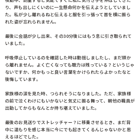
夜勤中、訪室すると気配ですぐに私に気付き手を伸ばしてきた
り、声も出しにくいのに一生懸命何かを伝えようとしていまし
た。私が少し離れるねと伝えると服を引っ張って首を横に振ら
れた姿が忘れられません。

最後に会話が少し出来、その30分後にはもう息に引き取られて
いました。

呼吸停止しているのを確認した時は動揺しましたし、まだ頭か
ら離れません。よく亡くなっても聴力は残っている？というじゃ
ないですか、何かもっと良い言葉をかけられたらよかったなと
後悔しています。

家族様の涙を見た時、つられそうになりました。ただ、家族様
の前で泣くわけにもいかないと気丈に振る舞って、朝他の職員が
出勤してからもなんとか持ち堪えていました。

最後のお見送りでストレッチャー？に移乗させるとき、まだ背
中に温もりを感じ本当に今にでも起きてくるんじゃないかと思
えるほどでした。
