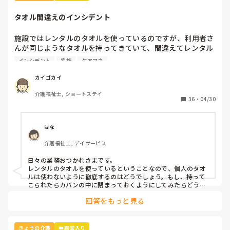
普通の片麻痺、拘縮もいたが、全介助だったので一部介助が
タオル間違えのインシデント
全く慣れない。ましてや麻痺の方は、意思疎通が1人もいな
かったしなー。

施設ではレンタルのタオルを使っているのですが、利用者さ
んが同じようなタオルを持ってきていて、間違えてレンタル
しかし、今の利用者の方達は、体重ありすぎでございます。
業者に出してしまいました。

パッド交換の時は、2人介助入りますが、1人トランスもあり
インシデント
家族
ケアマネ
ますね。勿論できる時はできますが、まだなれません。因み
本人と家族とケアマネとレンタル業者に謝罪して、インシデ
に、立つ気がない片麻痺の利用者、体重ありすぎ。体も大き
カイゴカイ
ントを書きましたが、対策って何？
い。

介護福祉士, ショートステイ
36
・
04/30
けど、以前の老健では、未経験、無資格でも、2週間くらい
したら飲水介助とかさせていたけど。その未経験の人が、有
給ついて6カ月と言ってたから、この違いって何なんだろ
はな
う。ケアしたいと思わないのかな。

介護福祉士, デイサービス
この前、パッド交換に入った時、一緒に入った先輩が、体操
日々の業務おつかれさまです。

を回さないといけなかったので、側にいる未経験、無資格の
レンタルのタオルを使っているということなので、個人のタオ
人に、あっ、お願いできますか、トランスのヘルプと頼みま
ルは使わないように徹底するのはどうでしょう。もし、持って
した。そしたら、あっ、私、そういう事は全く無理ですと言
こられたらカバンの中に閉まっておくようにしてみたらどうで
われました。他の先輩を連れてきてくれてヘルプしてもらい
回答をもっと見る
ました。

えっ、有給発生していて6カ月経ってるのに、まだ何も教え
きょうの介護
👑殿堂入り