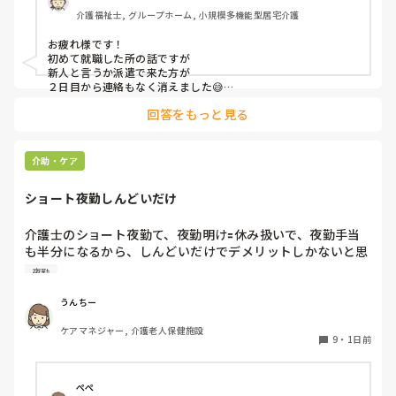
介護福祉士, グループホーム, 小規模多機能型居宅介護
お疲れ様です！

初めて就職した所の話ですが

新人と言うか派遣で来た方が

２日目から連絡もなく消えました😅

まぁ、合わなかったのでしょうね💧

回答をもっと見る
でもすぐ辞めた方が

正解な現場だったので

1日で辞めた派遣さんは

介助・ケア
正しいと思いました🤭

ショート夜勤しんどいだけ
まぁ、理由も言わずに来なかったのは

人としてあり得ないとは思いましたが🤔
介護士のショート夜勤て、夜勤明け🟰休み扱いで、夜勤手当
も半分になるから、しんどいだけでデメリットしかないと思
うんですが？

夜勤
15年くらい前にユニットケア🟰ショート夜勤とかで流行りま
したがら今だにしてる施設とかあるし、中には従来型でして
うんちー
るとこもありました。

ケアマネジャー, 介護老人保健施設
介護士にとってはデメリットしか無いが、経営者からは夜勤
9
・
1日前
手当半分だからメリットあるて感じなんでしょうか？

今は特養以外、このショート夜勤はしてない印象ですが。。
ぺぺ