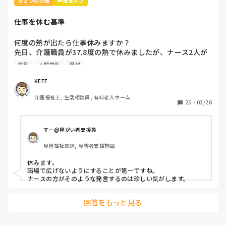
きょうの介護
👑殿堂入り
頭では、わかってるんだよなー。トランスもパッド交換も
ね。

仕事を休む基準
しかし、無資格、未経験ってこんなに差がでるの？6カ月経
何度の熱が出たら仕事休みますか？

ってるのに、トランスやらせてもらってない、パッド交換で
先日、介護職員が37.8度の熱で休みましたが、ナース2人が
きないとか、どうなんだろ。今の施設。よくわかりません。
「37.8度くらいで休む？私なら休まない。甘えよね」等、会
病気
人間関係
職場
話しているのが聞こえました。正直、私なら休みます。(平
熱が低く微熱でもしんどいので)

KEEE
皆さんの意見が聞きたいです。
介護福祉士, 生活相談員, 有料老人ホーム
25
・
03/26
すー@障がい者支援員
障害福祉関連, 障害者支援施設
休みます。

職場で広げないようにすることが第一ですね。

ナースの方がそのような発言するのは珍しい気がします。
回答をもっと見る