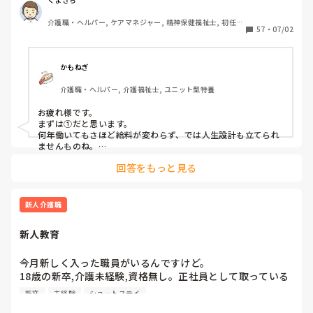
③他業種に転職できるスキルがつかなさそうだから。

介護職・ヘルパー, ケアマネジャー, 精神保健福祉士, 初任者
④職場の立地が悪いところが多いから。

57
・
07/02
研修, 実務者研修, 障害福祉関連, 障害者支援施設, 社会福祉
⑤報酬が国次第だから。

士
⑥施設を作りすぎているから。

⑦時間外労働が多いから。

かもねぎ
⑧介護の業界人が綺麗事しか言わないから。

介護職・ヘルパー, 介護福祉士, ユニット型特養
⑨人がいないのに新卒を優遇するから。

⑩未経験可の求人しかないから。

お疲れ様です。

11マネジメント層がまともでないから。

まずは①だと思います。

12その他

何年働いてもさほど給料が変わらず、では人生設計も立てられ
ませんものね。

特に若い方の選択肢からは、まず外れてしまう…
回答をもっと見る
新人介護職
新人教育
今月新しく入った職員がいるんですけど。

18歳の新卒,介護未経験,資格無し。正社員として取っている
らしいんですけど…

新卒
未経験
ショートステイ
月の半分以上休みなんですよ。3連休とか6連休とか普通に入