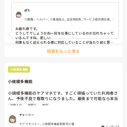
んですか？日勤帯での申し送り一切なかったのは何故です
か？って詰めてしまったo(｀ω´ )o

ぽち
そこから不機嫌モード入り退勤までブツブツなんか言ってた
介護職・ヘルパー, 介護福祉士, 生活相談員, サービス提供責任者, 施
らしい。
設長・管理職, 有料老人ホーム, 介護老人保健施設, デイサービス, デ
イケア・通所リハ, 訪問介護, 介護事務, ユニット型特養, 障害福祉関
お疲れ様です。

連, 小規模多機能型居宅介護, 社会福祉士
どうしてでしょうかねー何を仕事にしているのか忘れちゃって
いるんですね。悲しい

何事もなく迎えられる様に対応していることが当たり前と思っ
て上からになるのは。

回答をもっと見る
詰まっただけでなくなる方もいるのに…

その程度の方、あなたの程度はわかっていますよーと思うと気
が楽になりますよ！
小規模多機能
小規模多機能
小規模多機能のケアマネです。すごく頑張っていた利用者さ
ん、予後不良で看取りになりました。最後まで可能なら本当
に小規模で見てあげたかったです。

訪問入浴
看取り
居宅
訪問入浴が小規模でも利用できるように制度を緩和してほし
いです。勉強不足にて居宅変更になりました。そういう意味
チャーリー
では勉強にもなりましたが。

ケアマネジャー, 小規模多機能型居宅介護
2
・
05/20