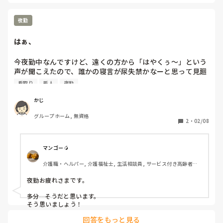
曜まで頑張ろう　水曜からまた遅出が始まるから…
夜勤
はぁ、
今夜勤中なんですけど、遠くの方から「はやくぅ〜」という
声が聞こえたので、誰かの寝言が尿失禁かなーと思って見廻
りするも全員しっかり眠っていて、デスクに戻るとPC画面
看取り
新人
夜勤
が既に亡くなった方の看取り日の記録が画面に映っていまし
た。誰かが日中にファイル開いててたまたま向かう時にマウ
かじ
スに触れてタブが切り替わっただけだと思ってます。

グループホーム, 無資格
みなさんもそうだと思いますよね？
2
・
02/08
マンゴー🥭
介護職・ヘルパー, 介護福祉士, 生活相談員, サービス付き高齢者向
け住宅, ショートステイ, デイサービス, デイケア・通所リハ, 介護事
務, 送迎ドライバー, 初任者研修, 実務者研修
夜勤お疲れさまです。

多分…そうだと思います。

そう思いましょう！
回答をもっと見る