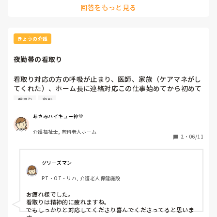
人の欠点見つけて、あーだ〜こうだ言いたいだけだら、付き
回答をもっと見る
合い方とかやり方は気をつけたほうが良いよ」と。

私感情あるんだなあ。現場では中々泣かないですが今日は
色々と言われ泣いてしまいました

きょうの介護
泣きすぎて、目と頭が痛い‥
夜勤帯の看取り
看取り対応の方の呼吸が止まり、医師、家族（ケアマネがし
てくれた）、ホーム長に連絡対応この仕事始めてから初めて
やった。他の方の対応しながらだったからケアマネに任せな
看取り
夜勤
がらになってしまった。1ヶ月ぶりの夜勤と初めての対応に
無意識に力が入ってたからか一段落した時どっと疲れが出
あさみハイキュー神💚
た。ホーム長がチーフにも連絡したみたいで電話かかってき
介護福祉士, 有料老人ホーム
た時少し落ち着けた。
2
・
06/11
グリーズマン
PT・OT・リハ, 介護老人保健施設
お疲れ様でした。

看取りは精神的に疲れますね。

でもしっかりと対応してくださり喜んでくださってると思いま