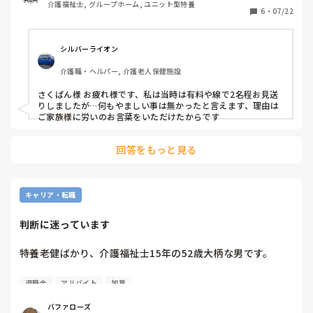
介護福祉士, グループホーム, ユニット型特養
皆さんは看取りのとき、どんなふうに気持ちを保っています
6
・
07/22
シルバーライオン
介護職・ヘルパー, 介護老人保健施設
さくぱん様 お疲れ様です、私は当時は有料や線で2名程お見送
りしましたが…何もやましい事は無かったと言えます、理由は
ご家族様に労いのお言葉をいただけたからです
回答をもっと見る
キャリア・転職
判断に迷っています
特養老健ばかり、介護福祉士15年の52歳大柄な男です。

昨日、ハローワークで、古い従来型特養の面接行ってきまし
退職金
アルバイト
加算
た。面接で、うちは、人がいいから、他で断られて行き場の
ない精神系の人も受け入れてます。看取りもあり、忙しいで
バファローズ