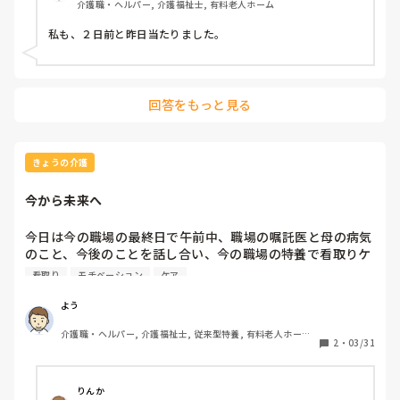
介護職・ヘルパー, 介護福祉士, 有料老人ホーム
回答をもっと見る
きょうの介護
今から未来へ
今日は今の職場の最終日で午前中、職場の嘱託医と母の病気
のこと、今後のことを話し合い、今の職場の特養で看取りケ
アになりました。

看取り
モチベーション
ケア
午後は新しい職場の始業前の健康診断に行ってきました。

いよいよ、来月から新しい職場の勤務が始まります…✨

よう
頑張りすぎずに頑張ります…✨
介護職・ヘルパー, 介護福祉士, 従来型特養, 有料老人ホーム, 
2
・
03/31
介護老人保健施設, 実務者研修, ユニット型特養
りんか