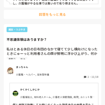
し、介護職がやる仕事では無いので有り得ません。
回答をもっと見る
雑談・つぶやき
不思議体験はありますか？
私はとある休日の日布団のなかで寝てて少し横向けになった
ときにゅーっと利用者さんの顔が鮮明に浮かび上がり、何か
起こったなと感じました。翌日出勤するとその利用者さんは
看取り
休み
容体の急変で病院で治療を受けていたことや、勤務中ある時
線香の匂いがすると思ったらその後看取り対応の方が亡くな
まっちゃん
ったと連絡があったりと、人と命を守り預かる仕事なのでこ
介護職・ヘルパー, 従来型特養
ういうこともあるだろうと思うのですが、皆さんはこういっ
2
・
11/18
た不思議経験ありますか？
かくかくしかじか
介護福祉士, 有料老人ホーム, 介護老人保健施設, 病院, ユニット型特
養
個人病院で勤務してた時に亡くなった院長先生の幽霊を見たこ