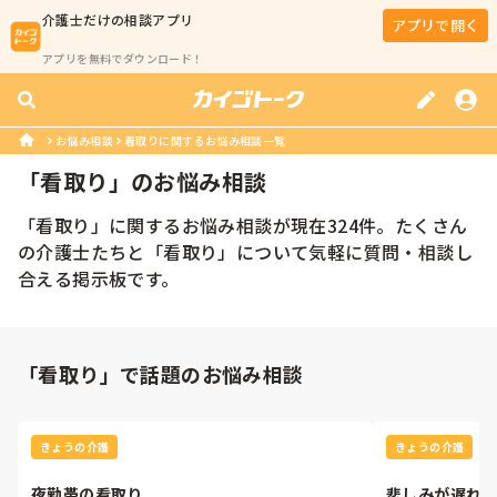
介護士
だけの相談アプリ
アプリで開く
アプリを無料でダウンロード！
お悩み相談
看取りに関するお悩み相談一覧
「
看取り
」のお悩み相談
「
看取り
」に関するお悩み相談が現在
324
件。たくさん
の
介護士
たちと「
看取り
」について気軽に質問・相談し
合える掲示板です。
「看取り」で話題のお悩み相談
きょうの介護
きょうの介護
夜勤帯の看取り
悲しみが遅れ