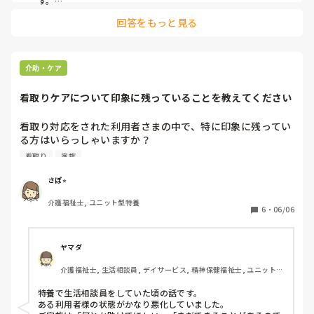
す。

お疲れ様でした。
回答をもっと見る
介助・ケア
看取りケアについて印象に残っていることを教えてください
看取り対応をされた利用者さまの中で、特に印象に残ってい
る方はいらっしゃいますか？

看取り
家族
私は、看取りの場面では利用者さまだけでなく、ご家族との
関わりも含めて心に残ることが多いと感じています。

さぽ⭐︎
介護福祉士, ユニット型特養
差し支えなければ、その方とのエピソードや、看取りを通し
6
・
06/06
て感じたことを教えていただきたいです。
ヤマダ
介護福祉士, 生活相談員, デイサービス, 精神保健福祉士, ユニット型
特養, 障害者支援施設, 社会福祉士
特養で生活相談員をしていた頃の話です。

ある利用者様の状態がかなり悪化していました。
