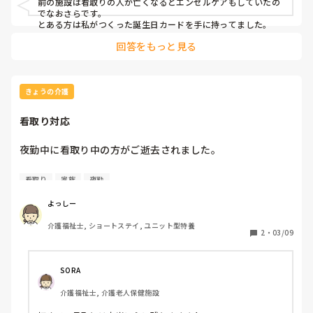
前の施設は看取りの人が亡くなるとエンゼルケアもしていたの
から離れません。よく亡くなっても聴力は残っている？とい
でなおさらです。　

うじゃないですか、何かもっと良い言葉をかけられたらよか
とある方は私がつくった誕生日カードを手に持ってました。
ったなと後悔しています。

回答をもっと見る
家族様の涙を見た時、つられそうになりました。ただ、家族
様の前で泣くわけにもいかないと気丈に振る舞って、朝他の
職員が出勤してからもなんとか持ち堪えていました。

きょうの介護
最後のお見送りでストレッチャー？に移乗させるとき、まだ
看取り対応
背中に温もりを感じ本当に今にでも起きてくるんじゃないか
と思えるほどでした。

夜勤中に看取り中の方がご逝去されました。

今日は長かったし疲れたから温泉に入ってから帰ってきて少
30分おきに様子を見に行って、酸素もこまめに測っていたの
看取り
家族
夜勤
し眠り、今ようやっと涙がボロボロ溢れています。

ですが、次に訪室した時にはもう呼吸停止していました。

よっしー
この仕事をしていたらこういうことはあることだし、毎回引
お看取りすること自体初めてで、酸素低めだけれどもまだ反
きずってしまったら続かないと分かっています。ただ、新卒
介護福祉士, ショートステイ, ユニット型特養
応良いしまだ大丈夫そうかなと思っていましたが今思えばあ
2
・
03/09
で入職した時からの付き合いだったし、初めてお看取りさせ
れが下顎呼吸だったのかなと...。もう少し早めに連絡できれ
ていただいたというのもあってより悲しさを感じています。

ば家族様がお看取りすることできたのかなと後悔が残ってい
ます。

SORA
今日はとことん泣いて明日はしっかり休んでまた明後日から
気持ち切り替えて頑張りたいと思います。
介護福祉士, 介護老人保健施設
「寝たい。」と話され「良いですよ、ただ朝には起きてくだ
さいね。」といつものように会話したのが最後になってしま