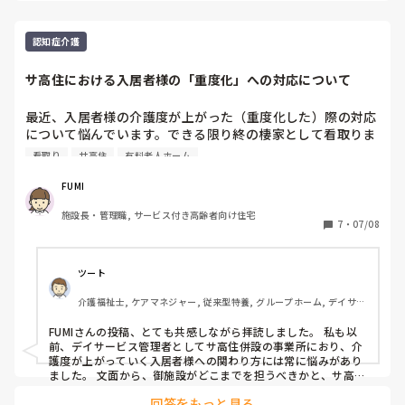
介助をしていると、勤務上がりのSさんが「ゆずさん。これ
さって居る方が必ず居ますから、頑張ってくださいね。そして
飲んでください。置いておくので。絶対に忘れずに持って帰
何よりもご利用者様がきっと心で感じてくださっていると思い
って飲んでください。それでは上がります」と。

ます。

認知症介護
最後の１人の利用者様を２人介助で臥床しケアステに戻る
それが、一番の評価です。と言ってる私も、今までの介護とは
違う未経験の介護にチャレンジしますが、頑張らなきゃ！で
と、勤務上がりの介護リーダーと異動してきたスタッフ(ベ
サ高住における入居者様の「重度化」への対応について
す。お互い頑張りましょうね。
テラン)さんから「お風呂お疲れ様。ありがとうね」と言わ
れ、思わず我慢していた涙が溢れてしまい泣きながら「ごめ
最近、入居者様の介護度が上がった（重度化した）際の対応
んなさい。お風呂終わるのおそくなってしまい‥」と泣きな
について悩んでいます。できる限り終の棲家として看取りま
がら謝罪すると２人ともびっくりしながらどうしたの?と

で対応したい思いもありますが、人員体制や夜間の医療連
看取り
サ高住
有料老人ホーム
自分のせいで看取りの利用者様と皮膚弱い利用者様の剥離の
携、サ高住としての本来のコンセプト（自立支援・自由度）
事故が‥と(看護師からお前が作ったんじゃないか?せつで言
との兼ね合いで葛藤があります。

FUMI
われ)泣きながら伝えると介護リーダーが「あれはゆずさん
みなさんの施設では、どの程度の介護度まで受け入れていま
じゃないよ。もうすでにお風呂でできていたんだし、ゆずさ
施設長・管理職, サービス付き高齢者向け住宅
すか？また、重度化に対応するために工夫している医療機関
7
・
07/08
んじゃないよ。ゆずさんが起こしたときじゃないよ。大丈夫
や訪問介護事業所との連携のコツがあれば教えてほしいで
だよ。胃ろう組の件で言われたこと?どうしたの?いつもなら
す。
上手く16時までに寝かしているのに?今日は上手くいかなか
ツート
っただけだよ」と

でも私は涙が止まらず、「自分が上手く考えて行動できてな
介護福祉士, ケアマネジャー, 従来型特養, グループホーム, デイサー
いなかった‥」と話すと、異動スタッフが「そうやって、き
ビス
ちんと泣いて反省できてるんだから真面目なんだね。誰も責
FUMIさんの投稿、とても共感しながら拝読しました。 私も以
前、デイサービス管理者としてサ高住併設の事業所におり、介
めたりしないよ。」と

護度が上がっていく入居者様への関わり方には常に悩みがあり
異動スタッフが「お風呂ってそんなに時間かかるの?」と

ました。 文面から、御施設がどこまでを担うべきかと、サ高住
介護リーダー「今日のメンバーは多い。今は入院者がいない
本来の「自立支援・自由度」との間で葛藤されていることが伝
けど、いたら１０人。いなくて９人」と

回答をもっと見る
わってきました。安全や健康との兼ね合いもありますから