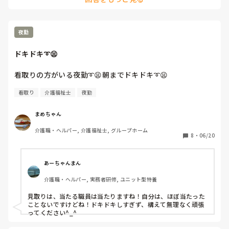
異動スタッフ「多いね。それでいつも何時頃終わるの?」

ね…　

 私がまず気になったのは、御施設が「通常型のサ高住」なのか
私泣きながら「17時です」

「特定施設入居者生活介護の指定を受けたサ高住」なのかとい
異動スタッフ「無理だよ。時間内に終わらせるなんて。だれ
う点です。 私のいる宮崎県では、制度上は可能でもサ高住の特
夜勤
も責めたりしないよ。深呼吸してご覧?気持ち切り替えて」
定施設指定はまだなく、多くが通常型として運営されているた
と

め、人員配置や夜間の医療連携の面で看取りまでをどう位置づ
ドキドキ➰😫
介護リーダー「これ未開封のチョコあげるから元気出しな。
けるかは、まさに現場ごとの工夫と判断に委ねられているのが
ストレス発散になるからね。明日は?」と聞かれ　

実情だと感じています。 国としては、特養だけでは受け皿が足
りないこともあり、グループホームやサ高住など地域の住まい
看取りの方がいる夜勤➰😫朝までドキドキ➰😫
私「やすみです」

でも、状態が重くなってもできる限り最期まで暮らしを支える
リーダー．異動スタッフ「休みならゆっくり休みな、元気出
方向を打ち出してきた経緯がありますよね。

看取り
介護福祉士
夜勤
しな」と

 その一方で、サ高住は「在宅」の位置づけでもあるため、医療
機関や訪問系サービスとの連携設計をどうするかがとても重要
とあるパートさんが来られフロアの冷蔵庫の整理した際に利
だと感じています。

まめちゃん
多くは（私の所属部署したサ高住併設など）自立が基本、これ
用者様の飲み物期限切れが何本か出てこられ「これ飲み物あ
が通常型だと思いですね…
介護職・ヘルパー, 介護福祉士, グループホーム
げるから元気だしな。飲み物飲みなさい。」と言われ

8
・
06/20
遅番だったのでショー休憩も取れないと思い、エプロンつけ
て、フロアへ戻るも涙が止まらず、時間経つことに

落ち着き、残業してくれたパートさんが「落ち着きました
あーちゃんまん
か?気持ち。」と声をかけてくれ、泣いてしまった経緯など
介護職・ヘルパー, 実務者研修, ユニット型特養
を話し剥離の事故や胃ろう組の寝かしの時間が遅くなったこ
と事で怒鳴られ思った事を話すと

見取りは、当たる職員は当たりますね！自分は、ほぼ当たった
ことないですけどね！ドキドキしすぎず、構えて無理なく頑張
パートさんは頷きながら「本当に、あの看護師は気をつけた
ってください^_^
ほうが良いよ。あの看護師はそういう人だから。何かしら、