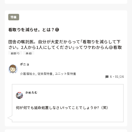
特養
看取りを減らせ。とは？😅
田舎の嘱託医。自分が大変だからって｢看取りを減らして下
さい。2人から1人にしてください｣ってワケわからん😅看取
り期だから看取りなんだけど😅
看取り
愚痴
ポニョ
介護福祉士, 従来型特養, ユニット型特養
6
・
01/26
かめたむ
何が何でも延命処置しなさい!ってことでしょうか?（笑）