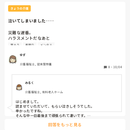
いと気丈に振
てからもなんと
きょうの介護
最後のお見送
泣いてしまいました‥‥
せるとき、ま
にでも起きて
災難な遅番。

でした。

ハラスメントだなあと

胃ろう
看取り
メンタル
今日は長かっ
入浴で看取りの利用者様が下肢にフイルムがついてお入浴パ
ら帰ってきて
ートからフイルム剥がれてますと言われ‥フイルムかなぁと
ゆず
ロボロ溢れてい
と思い、看護師へ報告し、その後フイルムかなぁと疑問に持
介護福祉士, 従来型特養
ち、介護リーダーと副主任に見てもらい、剥離、

8
・
10/04
この仕事をし
皮膚弱い利用者様もお風呂上がり剥離

とだし、毎回
看護師からどうなってんのよ。と言われリーダーに私の愚痴
と分かってい
をフロア内で言うておりきにせず入浴介助へ戻り

みるく
からの付き合
胃ろうの利用者様の入浴を１６時に終わらせなければ行けな
せていただい
介護福祉士, 有料老人ホーム
い(胃ろうを流すから)のに16時過ぎになり、看護師から「ゆ
を感じています
ずさーん。胃ろうの方が16時までに寝てなきゃ行けないの
はじめまして。

に、何で16時過ぎ上がりなの。何考えんてんだよ。ちゃんと
読ませていただいて、もらい泣きしそうでした。

今日はとこと
考えてやりなさいよ」と大きな声で怒鳴ら、それが職員トイ
辛かったですね。

また明後日か
レまで聞こえたのか、トイレから出てきた同僚のSさんが
そんな中一日最後まで頑張られて凄いです。

と思います。
入浴介助、涙をこらえながら、必死に頑張られていたのでしょ
「ゆずさん、大丈夫?無理しなくて良いよ」と言ってくれ‥
回答をもっと見る
うね。

思わず、もうメンタルがもたないと言い風呂場へ戻り、脱衣
色々な方がいますが、頑張られているのを、ちゃんと見てくだ