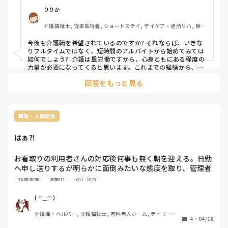
この歳で 2社も退職しているとやっぱり

りりか
受け入れる会社側にとっても

介護福祉士, 従来型特養, ショートステイ, デイケア・通所リハ, 障害
要らない人材になるのですかね、、、🧎🏻‍♀️💭

者支援施設
理由も理由だしって 凄く考えます。
今後も介護職を希望されているのですか? それならば、いきな
りフルタイムではなく、短時間のアルバイトから始めてみては
如何でしょう?  介護は重労働ですから、心身ともにある程度の
力量が必要になってくると思います。これまでの経験から、仕
事に対するご自分の考えや姿勢など、分かって来た事があると
回答をもっと見る
思いますので、まずは焦らずに、介護以外の仕事の可能性も含
めて、検討してみてはいかがでしょうか。
職場・人間関係
はぁ⁈
お看取りの利用者さんの対応後何事も無く朝を迎える。日勤
へ申し送りするが明らかに面倒みたいな態度を取り、管理者
からは痰が詰まっただけでしょうって言われるo(｀ω´ )oせ
訪問看護
看取り
申し送り
めて昨日はお疲れ様でした、色々大変だったと思うけど。く
らい言えないのかなぁo(｀ω´ )o

( ◠‿◠ )
大人気ないかもしれないけど、遅番は何にも言わないし痰が
介護職・ヘルパー, 介護福祉士, 有料老人ホーム, デイサービ
絡んでいたのは日勤からじゃ無いのか？朝訪看来た時は痰が
4
・
04/18
ス
らみ無かったのは分かるけど、その後の対応に問題なかった