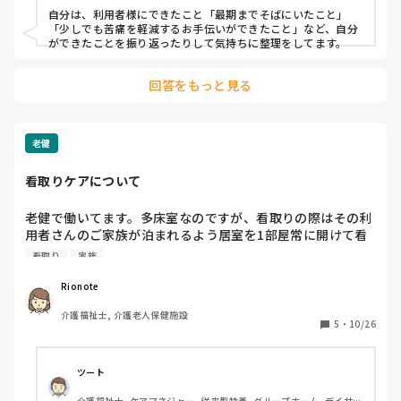
自分は、利用者様にできたこと「最期までそばにいたこと」
「少しでも苦痛を軽減するお手伝いができたこと」など、自分
ができたことを振り返ったりして気持ちに整理をしてます。
回答をもっと見る
老健
看取りケアについて
老健で働いてます。多床室なのですが、看取りの際はその利
用者さんのご家族が泊まれるよう居室を1部屋常に開けて看
取りの際はそこで看取りケアを行っています。

看取り
家族
皆さんの施設では看取りの際はどのような対応をしています
か？
Rionote
介護福祉士, 介護老人保健施設
5
・
10/26
ツート
介護福祉士, ケアマネジャー, 従来型特養, グループホーム, デイサー