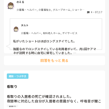
ショートはどうですか？ショートステイなのに長く利用され
のえる
ている方はいますか？
皆さんは、どう思われますか?

介護職・ヘルパー, 介護福祉士, グループホーム, ショートス
4
・
07/17
テイ, デイサービス, デイケア・通所リハ, 訪問介護, 小規模多
機能型居宅介護
今日も、ハローワークで、住宅型、サ高住の面接行きます

タルト
介護職・ヘルパー, 有料老人ホーム, デイサービス
私がいたショートはほぼロングステイでした。

独居なのでロングステイしている利用者がいて、月1回ケアマ
ネが訪問する時に自宅に帰宅していました。

回答をもっと見る
他に胃ろうで寝たきりや、認知症の利用者が特養待ちでロング
ステイしてました。

本来のショート利用のためには9室中、2室しか空けておらず、
ショート利用は少なかったです。ロング利用者が入院して居室
雑談・つぶやき
が空いた時にショート利用者を受け入れてました。

看取り
ほぼ特養ユニット型で、もちろん看取りまでしていましたよ。
看取りの入居者の死亡が確認されました。

夜間帯に対応した自分が入居者の意識がなく、呼吸音が聞こ
えず、顔色も青白くなり、血圧・脈エラー表示続いていた。
看取り