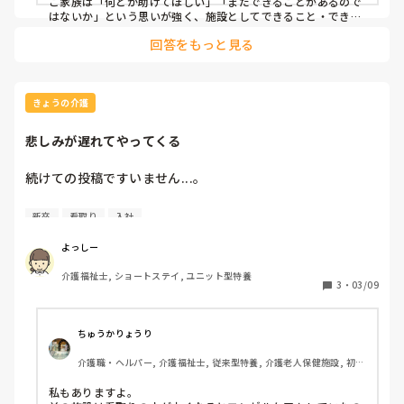
ご家族は「何とか助けてほしい」「まだできることがあるので
はないか」という思いが強く、施設としてできること・できな
いことを説明しても、なかなか納得していただけませんでし
回答をもっと見る
た。

そんな中で、施設医を交えて面談を行いました。

先生がお話しされたのは、

「今の状態で延命処置を行っても、本人の苦痛が増えるでしょ
う」

きょうの介護
「なるべく苦しまず、自然な形で最後をむかえてもらうのが私
の考えです」

悲しみが遅れてやってくる
という内容でした。

ご家族も最初は戸惑われていましたが、先生が丁寧に説明され
る中で少しずつ理解を深められ、最終的には自然な経過を見守
続けての投稿ですいません...。

るという選択をされました。

介護現場ではあるあるかもしれませんが、家族の気持ちの整理
昨日の夜勤でお看取りしたご利用者様のことを思い出しては
新卒
看取り
入社
はなかなか難しいですが、先生の考え方や伝え方で大きく変わ
泣いています。

ると思いました。
よっしー
夜勤中、訪室すると気配ですぐに私に気付き手を伸ばしてき
介護福祉士, ショートステイ, ユニット型特養
たり、声も出しにくいのに一生懸命何かを伝えようとしてい
3
・
03/09
ました。私が少し離れるねと伝えると服を引っ張って首を横
に振られた姿が忘れられません。

ちゅうかりょうり
最後に会話が少し出来、その30分後にはもう息に引き取られ
介護職・ヘルパー, 介護福祉士, 従来型特養, 介護老人保健施設, 初任
ていました。

者研修, 実務者研修
私もありますよ。

呼吸停止しているのを確認した時は動揺しましたし、まだ頭