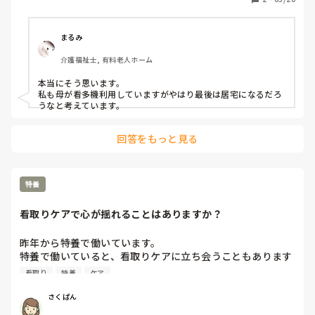
まるみ
介護福祉士, 有料老人ホーム
本当にそう思います。

私も母が看多機利用していますがやはり最後は居宅になるだろ
うなと考えています。
回答をもっと見る
特養
看取りケアで心が揺れることはありますか？
昨年から特養で働いています。

特養で働いていると、看取りケアに立ち会うこともあります
が、気持ちの切り替えが難しいこともあります。

看取り
特養
ケア
プロとして平常心で対応しなきゃと思っても、ふとした瞬間
に感情が揺れることがあって…。

さくぱん
結構引きずってしまいます。
