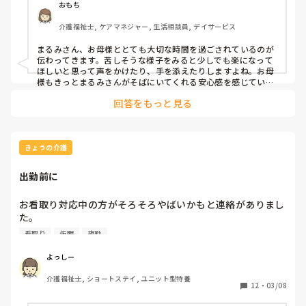
やっぱり苦しそうなのを放っては

おもち
看送れないもんですねえ😌

介護福祉士, ケアマネジャー, 生活相談員, デイサービス
これまで業務では「看取らないビト」

まるみさん、お母様ととても大切な時間を過ごされているのが
だったので母が初めての看取り対応

伝わってきます。苦しそうな様子をみると少しでも楽になって
となりました。
ほしいと思って声をかけたり、手を添えたりしますよね。お母
様もきっとまるみさんがそばにいてくれる安心感を感じていら
っしゃると思います。どうかご自身の事も大切にしながらその
回答をもっと見る
時間を過ごしてください。
きょうの介護
出勤前に
お看取り対応中の方がそろそろやばいかもと連絡がありまし
た。

夜勤前なので仮眠を取りたいから顔出しに行くのはやめとこ
看取り
仮眠
夜勤
うと思うのは薄情ですかね、、

自分が出勤するまで保つかどうか微妙そうです。
よっしー
介護福祉士, ショートステイ, ユニット型特養
12
・
03/08