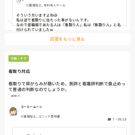
介護福祉士, 有料老人ホーム
そういう方いますよね😅

私は逆で看取りに当たった事がないんです。

なので昔職場であたる人は「看取り人」私は「無取り人」と名
付けられていましたw
回答をもっと見る
介助・ケア
看取り対応
看取りで痰がらみが酷いため、医師と看護師判断で食止めっ
て普通の判断なのでしょうか。

まだ、食べられるかもしれないのに、極端な判断を下され
看取り
て、少し食べるとゴロゴロとなってしまうが、食べる意欲が
あるのに、やめるのはどうなんでしょうか
コーヒームーン
介護福祉士, ユニット型特養
7
・
09/28