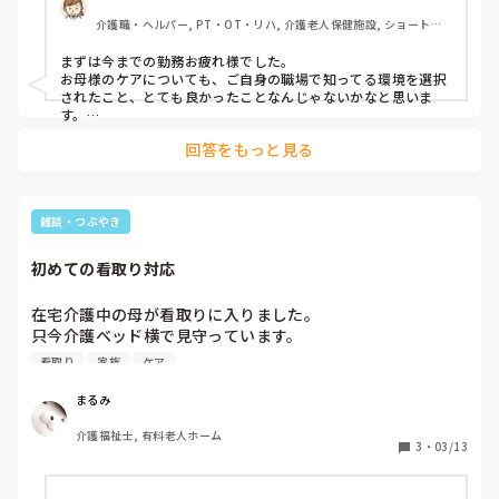
介護職・ヘルパー, PT・OT・リハ, 介護老人保健施設, ショートス
テイ, デイケア・通所リハ, 訪問看護
まずは今までの勤務お疲れ様でした。

お母様のケアについても、ご自身の職場で知ってる環境を選択
されたこと、とても良かったことなんじゃないかなと思いま
す。

明日から違う環境での仕事で心身ともに疲れると思いますが、
回答をもっと見る
ご無理のない範囲で頑張ってくださいね☺️

遠くから応援しています。
雑談・つぶやき
初めての看取り対応
在宅介護中の母が看取りに入りました。

只今介護ベッド横で見守っています。

時折呼吸が止まり振戦しているので

看取り
家族
ケア
その度「止まっちゃうかな？」と

思いながら何とか戻って欲しくて

まるみ
声をかけたり刺激をしたりしています。

介護福祉士, 有料老人ホーム
3
・
03/13
もう91だし不自由になって約十数年

もう充分頑張ったしと思っていても
