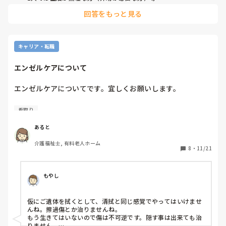
うちだけかと思ったのですが、どこでもあるんですね。

回答をもっと見る
職員少ないのにすぐに入所はきついと思います。

片付けや掃除もしなければいけないのに…

それよりも亡くなってすぐに入所っていうのはいかがなものか
と…

なんか誰かが亡くなるのを待ってる感じがしてすごく嫌なんで
キャリア・転職
すけど…
エンゼルケアについて
エンゼルケアについてです。宜しくお願いします。

私は介護福祉士を取って13年になります。

看取り
夜勤専従も2年半やってました。

あると
今まで看取りについて、エンゼルケアに携わったのは本当に
介護福祉士, 有料老人ホーム
数えるほどで2回程度しかありません。

8
・
11/21
それもスキルとして数えられるため、医療院などでは

経験値としては本当に無いものとなってしまいます。

もやし
それについては新人と変わらなくなってしまい、新人の方が
仮にご遺体を拭くとして、清拭と同じ感覚でやってはいけませ
「使える」と思われてしまって本当に残念です。

んね。擦過傷とか治りませんね。

もう生きてはいないので傷は不可逆です。隠す事は出来ても治
私は看取りの方には最後の最後まで話し掛けながら介助して
りません。
