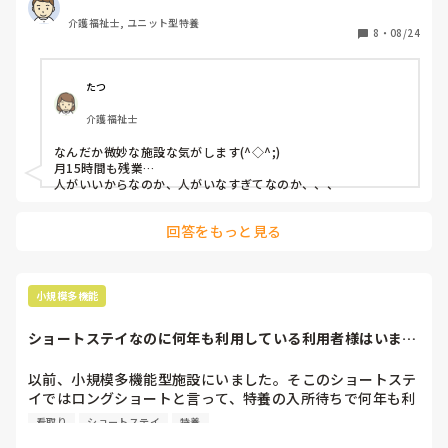
す。職員はインドネシアとかベトナムなど国際色豊かになつ
介護福祉士, ユニット型特養
てます。個性を大事にしていますが、みんな仲良いです。コ
8
・
08/24
ロナの時も、下の方もかけつけてくれるそうです。看護師も
辞めずに長く続けています。

たつ
残業は、コロナとか除く月15時間ほど。

介護福祉士
給料は、賞与、退職金あり、経験加算で福利厚生は充実。

看護師から、痰吸引とかケアマネージャー、社会福祉主事ま
なんだか微妙な施設な気がします(^◇^;)

で、スキルアップなら施設として応援します。

月15時間も残業…

人がいいからなのか、人がいなすぎてなのか、、、
初めに1ヶ月ほど、施設に慣れてもらうことでいきなりフル
ではさせないと、フロアリ―ダ―から面接で聞きました。

回答をもっと見る
もちろん、面接では、カイテクの介護バイトしてることも、
コミュニケ―ションも問題ないことは、伝えました。

見学して、どちらか固定でワンフロア30人ほど夜勤2人体
小規模多機能
制。古くて照明が暗いです。入居者は、ほぼフロアに固まっ
ていますが、あまり活気がないようでした。スタッフ忙しく
ショートステイなのに何年も利用している利用者様はいます
て業務に追われてるのかな、と思いました。

か？
以前、小規模多機能型施設にいました。そこのショートステ
体力面で続くかな～。とか不安がよぎりますが、活気のない
イではロングショートと言って、特養の入所待ちで何年も利
所でどうかな～と、判断に迷っています。

用されている方がいました。自宅へは帰っていません。入所
看取り
ショートステイ
特養
が決まらず、看取りをあしたこともありました。みなさんの
月曜日、電話するとのこと。
