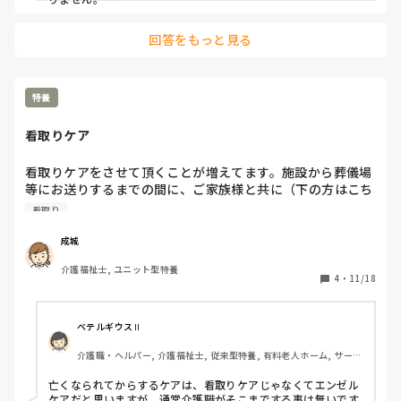
ます。それだけで私の日には何事も起きません。

だからエンゼルケアをまだ行っている施設がある事自体に正直
驚いています。

回答をもっと見る
亡くなる事がスキルになるなんて、因果だなーとつくづく思
ご遺体との対話相手はエンバーマーや納棺師ですからね。

います。

介護職は懸命に生きていらっしゃる方の生活の補助。分野が別
他の職員に聞くと、清拭と変わらないからそんなに落ち込ま
です。

なくても大丈夫だよと言ってくれたりするものの、

特養
いやいや、違うでしょとツッコミたくなる事もあります。

「使える」「使えない」かで新人と区別し判断をしたいのであ
れば、まずは看取りケアの重要性を伝えて、より本来の緩和ケ
看取りケア
アをしている方が使えませんか？

どのように考えれば気持ちの整理がつくものでしょうか。

看取りケアをさせて頂くことが増えてます。施設から葬儀場
こちらの投稿を拝見する限り、ただいつもと変わらず身体を拭
いているような心構えより有意義なはずです。

等にお送りするまでの間に、ご家族様と共に（下の方はこち
らで対応）清拭をし、生前ご本人さんが選んでいただき衣類
看取り
気持ちの整理については失礼ながら、まだ知らない事が多い為
を着て頂き、少しお化粧等も施してお見送りさせて頂いてい
かと。

ます。こちらで化粧等あまりすると、葬儀場です湯かんをす
成城
知識がつけば感情や情報の取捨選択が出来ますからね。

る際に落ちなくて迷惑をかけると聞き、化粧は施し程度です
介護福祉士, ユニット型特養
上から目線で誠に申し訳ございませんでした。
が。

4
・
11/18
皆さんの施設でお看取りした後、どの様な対応をしてるかご
参考までに教えていただけるとありがたいです。
ベテルギウスⅡ
介護職・ヘルパー, 介護福祉士, 従来型特養, 有料老人ホーム, サービ
ス付き高齢者向け住宅, デイサービス, 初任者研修, 実務者研修, ユニ
ット型特養
亡くなられてからするケアは、看取りケアじゃなくてエンゼル
ケアだと思いますが、通常介護職がそこまでする事は無いです