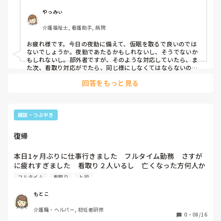
やっみぃ
介護福祉士, 看護助手, 病院
お疲れ様です。今日の夜勤に備えて、仮眠を取るで良いのでは
ないでしょうか。夜勤であたるかもしれないし、そうでないか
もしれないし。部外者ですが、そのような対応していたら、ま
た次、看取り対応がでたら、同じ様にしなくてはならないのか
と、他の職員もしなくてはならなくなったり、自分の身が保た
回答をもっと見る
ないかと思いますが。
雑談・つぶやき
復帰
本日1ヶ月ぶりに仕事行きました　フルタイム勤務　さすが
に疲れすぎました　看取り２人いるし　亡くなった方何人か
いらっしゃるしやり方変わってて1人でアタフタしました　
フルタイム
看取り
上司
明日はなんと職員４人いらっしゃるとのこと　主任様に正直
に話し明日色々と教えてくださると　またある意味一からや
もとこ
り直しだ‐　

介護職・ヘルパー, 初任者研修
帰ってからチオビタドリンク飲んですっきり　とりあえず火
0
・
08/16