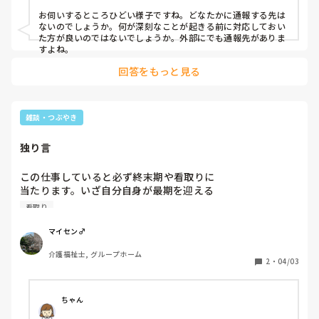
お花畑管理者が全ての元凶ではある事は間違いない。

お伺いするところひどい様子ですね。どなたかに通報する先は
部下までお花畑とかマジでやってないᕦ(ò_óˇ)ᕤ

ないのでしょうか。何が深刻なことが起きる前に対応しておい
居室対応の利用者さん食事介助したの遅番かな⁇

た方が良いのではないでしょうか。外部にでも通報先がありま
口の周り汚ない、パッド見てないからオムツまで交換、

すよね。
普段からズボンを意図的に脱ぐ利用者さんではあるけど、ズ
回答をもっと見る
ボン履かせないのは何故⁇

車椅子とサイドテーブルをベッド柵の足側にビタ付けする理
由は⁇

雑談・つぶやき
独り言
この仕事していると必ず終末期や看取りに

当たります。いざ自分自身が最期を迎える

とき、どうなってるかなあ。常に生と死は

看取り
隣り合わせ、怖くもないんですよね。
マイセン♂
介護福祉士, グループホーム
2
・
04/03
ちゃん