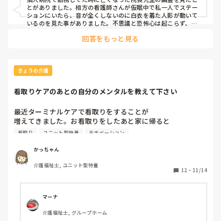
とがありました。相方の看護師さんが仮眠中で私一人でステー
ションにいたら、音が全くしないのに白衣を着た人影が動いて
いるのを見た事がありました。不思議と恐怖心は起こらず、亡
くなった院長先生が見回りに来たんだなと思いました。
回答をもっと見る
きょうの介護
看取りケアのあとの自分のメンタルを教えて下さい
最近ターミナルケアで看取りをすることが

増えてきました。お看取りをしたあと家に帰ると

気持ちが哀しくて辛くなります。

看取り
ユニット型特養
モチベーション
皆さんはどう気持ちを整理してますか？

心の切り替えや乗り越え方を教えてください。

かっちゃん
よろしくお願いいたします🙇
介護福祉士, ユニット型特養
12
・
11/14
マーナ
介護福祉士, グループホーム