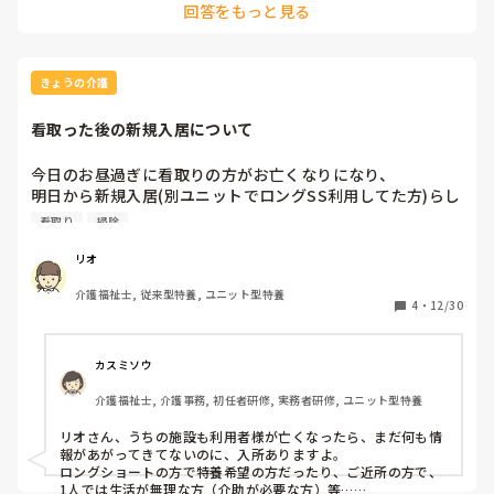
回答をもっと見る
きょうの介護
看取った後の新規入居について
今日のお昼過ぎに看取りの方がお亡くなりになり、

明日から新規入居(別ユニットでロングSS利用してた方)らし
い

看取り
掃除
いくらなんでも早過ぎない？笑

リオ
急いで、荷物をダンボールに入れお部屋の掃除をしてたけ
介護福祉士, 従来型特養, ユニット型特養
ど、、

4
・
12/30
そんなもん？🫠  情報もまだ上がってないのに
カスミソウ
介護福祉士, 介護事務, 初任者研修, 実務者研修, ユニット型特養
リオさん、うちの施設も利用者様が亡くなったら、まだ何も情
報があがってきてないのに、入所ありますよ。

ロングショートの方で特養希望の方だったり、ご近所の方で、
1人では生活が無理な方（介助が必要な方）等…
