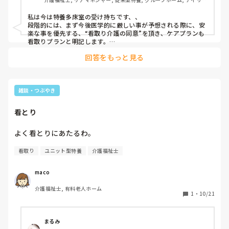
ビス
私は今は特養多床室の受け持ちです、、

段階的には、まず今後医学的に厳しい事が予想される際に、安
楽な事を優先する、“看取り介護の同意”を頂き、ケアプランも
看取りプランと明記します。

静養室としては２部屋しかなく、感染疑いなどでも使用しま
回答をもっと見る
す。そして、看取り介護の方でいよいよの時（ASOで足が腐っ
たり、尿量が500切るなど）に看取りの週末となり、こうなる
と基本は静養室対応（酸素もボンベでなく備え付け対応できま
すので）となり、面会は泊まりも含めて自由になりますね…

泊まられる方、何度も出入りされる方、色々ですね…

雑談・つぶやき
そこから奇跡的に数カ月の方もおられ、場合によってはご家族
様から疲労のため、文句的な言葉も言われます…　それは仕事
看とり
も調整されたり、携帯をトイレや寝室にも離さないよう気をつ
け、施設からの電話では気を張られる、、精神的な疲労もごも
っともだと思いますね…　でも、どんな場合も、最後はお礼を
よく看とりにあたるわ。
言って下さいます、、心から、おつかれ様でしたと、お伝えし
ています、、
看取り
ユニット型特養
介護福祉士
maco
介護福祉士, 有料老人ホーム
1
・
10/21
まるみ