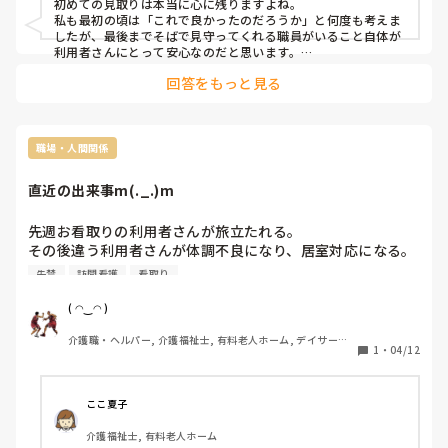
初めての見取りは本当に心に残りますよね。

い、私が最後で良かったのかな、と考えてしまいます。

私も最初の頃は「これで良かったのだろうか」と何度も考えま
したが、最後までそばで見守ってくれる職員がいること自体が
これまではタイミング合わずで時間差で逝去されたことを知
利用者さんにとって安心なのだと思います。

きっと質問者さんの優しい関わりがあったからこそ、穏やかな
ったので「あぁ〜そっか、、。」と思う程度で今回初めて涙
回答をもっと見る
最期を迎えられたのではないかと感じました。
が出るほど悲しみを感じています。付き合いが長かったとい
うのもきっとありますが、、。

家族様からは感謝の言葉をいただきました。

職場・人間関係
今回学ばせていただいたことは必ず次に活かしたいと思いま
直近の出来事m(._.)m
す。
先週お看取りの利用者さんが旅立たれる。

その後違う利用者さんが体調不良になり、居室対応になる。
やりたくない事を平気で人に押し付ける正社員の皆さん
失禁
訪問看護
看取り
ᕦ(ò_óˇ)ᕤ

押し付けられた事を更に夜勤にやらせようとする日勤や遅番
( ◠‿◠ )
ᕦ(ò_óˇ)ᕤ

介護職・ヘルパー, 介護福祉士, 有料老人ホーム, デイサービ
シーツ交換後のシーツ類を洗濯しないで洗濯機に放置
1
・
04/12
ス
ᕦ(ò_óˇ)ᕤ

失禁した衣類も大量にバケツにつけおきのまま放置。

前日の夕食むせ込みあっただけの申し送りで退勤した遅番
ここ夏子
ᕦ(ò_óˇ)ᕤ夜間熱発と咳凄くて訪看に連絡する事になり、誤
介護福祉士, 有料老人ホーム
嚥性肺炎だったんだけどᕦ(ò_óˇ)ᕤ
