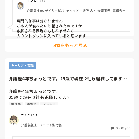
ポン太　abs
介護福祉士, デイサービス, デイケア・通所リハ, 介護事務, 実務者研
修, 小規模多機能型居宅介護
専門的な事は分かりません

ご本人が食べたいと話されたのですか

誤解される表現かもしれませんが

カウントダウンに入っていると思います

最期をどのような形で迎えるか

回答をもっと見る
本人や家族のお気持ちもあると思います

出来るだけ苦しまないようとか

思うのではないでしょうか

私も母の看取りをしました

最期は点滴のみでした

キャリア・転職
私は安らかに最期を迎えて、間違いでは無かったと思ってます

それぞれに思いはあると思うので、なんとも言えませんが
介護歴4年ちょっとです。25歳で現在 2社も退職してます。1
社目は看取...
介護歴4年ちょっとです。

25歳で現在 2社も退職してます。

1社目は看取りの件数が多すぎて それに耐える

再就職
看取り
メンタル
メンタルが弱かったこと。

2社目は体調崩して 夜も眠れず 睡眠導入剤を服用。

かたつむり
激務な日々が続いており 精神が参ってしまい

介護福祉士, ユニット型特養
仕事が恐怖になって行けれなくなってしまったこと。

9
・
08/06
それぞれ、メンタル的な部分で退職しました。

再就職も 結果介護です。
