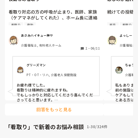
看取り対応の方の呼吸が止まり、医師、家族
続けての投稿です
（ケアマネがしてくれた）、ホーム長に連絡
対応この仕事始めてから初めてやった。他の
昨日の夜勤で
看取り
夜勤
新卒
看取り
方の対応しながらだったからケアマネに任せ
を思い出しては
ながらになってしまった。1ヶ月ぶりの夜勤
あさみハイキュー神💚
よっしー
と初めての対応に無意識に力が入ってたから
夜勤中、訪室
介護福祉士, 有料老人ホーム
介護福祉士,
か一段落した時どっと疲れが出た。ホーム長
手を伸ばして
2
・
06/11
特養
がチーフにも連絡したみたいで電話かかって
生懸命何かを
きた時少し落ち着けた。
少し離れるね
横に振られた姿
グリーズマン
ちゅうか
PT・OT・リハ, 介護老人保健施設
介護職・
最後に会話が少
護老人保
息に引き取られ
お疲れ様でした。

私もあります
看取りは精神的に疲れますね。

前の施設は
呼吸停止して
でもしっかりと対応してくださり喜んでくだ
ケアもしてい
したし、まだ
さってると思います。

とある方は
お疲れ様でした。
持ってまし
っても聴力は
回答をもっと見る
すか、何かも
かったなと後悔
「看取り」で新着のお悩み相談
1-30/324件
家族様の涙を
た。ただ、家