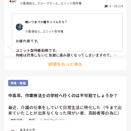
介護福祉士, グループホーム, ユニット型特養
持ってきていただいてますか？

4
・
03/24
教えていただけるとありがたいです。
俺いつまで介護やってんだろ？
介護福祉士, ユニット型特養
お疲れ様です。

ユニット型特養勤務です。

拘縮は対策しないと急激に進み硬くなってしまいますので、ク
ッションを使用してます。

回答をもっと見る
うちの施設では、クッションの代わりにバスタオルを丸めて使
用していることもあります。

体交用の三角クッションに関しては施設のものですが、拘縮用
のものは基本的に家族へ連絡して持ってきて頂いてます。しか
し、ご家族が用意するものは普通のクッションや普通の枕が多
資格・勉強
いですね。介護用品はなかなかいいお値段しますので。また、
うちの施設では現場が家族へ連絡取れなくて、ケアマネや相談
中高年、作業療法士の学校へ行くのは不可能でしょうか？
員から家族へ連絡する形になっており、こういう物が欲しいと
思ってもワンクッション挟むので思ってた物とは違う物が届い
てガッカリすることがあります。現場にいない分、理解されて
最近、介護の仕事をしていて日常生活に特化した（今まで出
ないのかと思うと残念ですね。だから本人のバスタオルで代用
来ていたことが出来なくなった障がい者、高齢者等の為に）
することがあります。

作業療法士という仕事に興味が湧いてきました。

機能訓練
勉強
レクリエーション
私は中高年です。

ストレッチなどは行っていません。誰もやらないので、自分が
今から専門学校へ行って、勉強することは不可能でしょう
出勤した時だけ拘縮している部分をゆっくり伸ばしたり、動か
カスミソウ