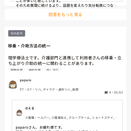
ことが多いと感じています。

そのため無理に続けるより、話題を変えたり気分転換につなが
る声かけをして一度切り替えることが大事だと思っています。
回答をもっと見る
入浴拒否のときなども、一度切り替えてから声をかけると受け
入れてもられることがあると感じています。

また、不安になっている原因がわかる場合は、まずしっかり話
を聞いて傾聴することが大切だと思います。帰宅願望がある方
の場合は、散歩に誘うと逆に帰りたい気持ちが強くなることも
リハビリ
あるので、その方の状況を見ながら対応する必要があると感じ
ています。

移乗・介助方法の統一
原因がわからない場合は、普段関わっている介護スタッフに様
子を聞いてみるのも一つの方法だと思います。どうしても難し
い場合は無理に進めず、少し時間を空けてから関わるなど、臨
理学療法士です。介護部門と連携して利用者さんの移乗・立
機応変に対応することも大事だと思います。
ち上がり介助の統一に関わることがあります。

現場ではスタッフ間で介助方法がバラつき、介助量や安全性
移動支援
機能訓練
申し送り
が日によって変わってしまうケースがあり、困っています。
皆さんの施設では、介助方法を統一するためにどんな仕組み
paparo
（写真掲示、チェック表、動画、申し送りの型、リハ指示の
PT・OT・リハ, デイケア・通所リハ, 病院
出し方など）を作っていますか？続けやすい工夫があれば教
4
・
03/02
えてください。
のえる
介護職・ヘルパー, 介護福祉士, グループホーム, ショートステイ, デ
イサービス, デイケア・通所リハ, 訪問介護, 小規模多機能型居宅介
護
paparoさん、お疲れ様です。
