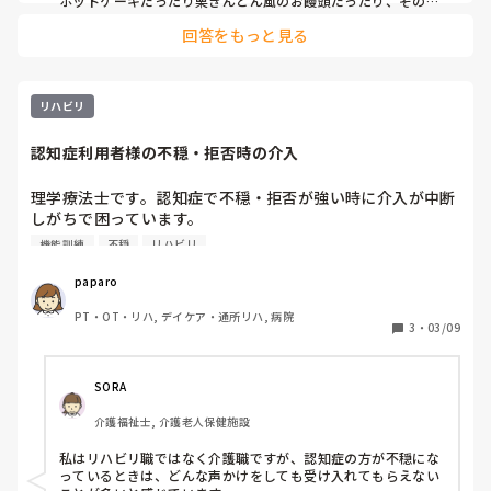
ホットケーキだったり栗きんとん風のお饅頭だったり、その時
に合わせて調べて季節に合ったものを作るようにしています。

回答をもっと見る
女性陣だけではなく、意外と男性陣も率先して動いてくださる
方もいておすすめです！
リハビリ
認知症利用者様の不穏・拒否時の介入
理学療法士です。認知症で不穏・拒否が強い時に介入が中断
しがちで困っています。

認知症で不穏や拒否が強い方に対して、介入を入れるタイミ
機能訓練
不穏
リハビリ
ングや声かけの工夫でうまくいった例があれば教えてくださ
い。皆さんの現場で使っている定番の声かけ（短いフレー
paparo
ズ）や、避けている言い方があれば参考にしたいです。
PT・OT・リハ, デイケア・通所リハ, 病院
3
・
03/09
SORA
介護福祉士, 介護老人保健施設
私はリハビリ職ではなく介護職ですが、認知症の方が不穏にな
っているときは、どんな声かけをしても受け入れてもらえない