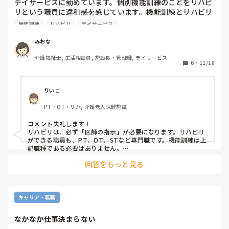
デイサービスに勤めています。個別機能訓練のことをリハビ
リという職員に違和感を感じています。機能訓練とリハビリ
は一見同じことをしているようでも、目的が違うと思うので
機能訓練
リハビリ
デイサービス
すが。皆さんのところはどうですか？
みおな
介護福祉士, 生活相談員, 施設長・管理職, デイサービス
6
・
11/18
りいこ
PT・OT・リハ, 介護老人保健施設
コメント失礼します！

リハビリは、必ず「医師の指示」が必要になります。リハビリ
ができる職員も、PT、OT、STなど専門職です。機能訓練は上
記職種である必要はありません。

やる事は多少違っていても、目標や目的はADLの維持、向上だ
回答をもっと見る
ったりするので似たようなものだと私は思います。

「機能訓練」と言われると「？？」ってなる利用者さん多いと
思いますが「リハビリ」と言えば「ああ！リハビリね！」とな
ると思います😊意味は多少違えど、わかりやすく説明すると言
う意味もあるのではないでしょうか☺️
キャリア・転職
なかなか仕事決まらない