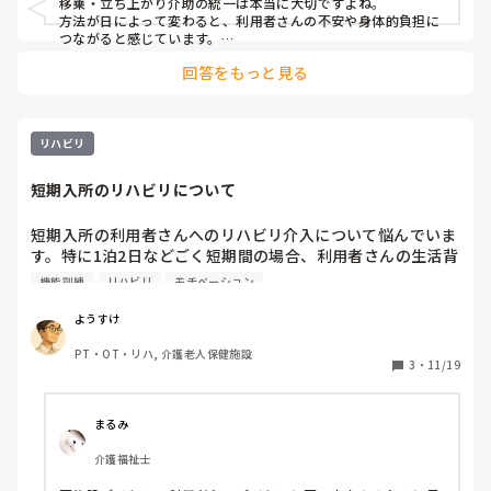
移乗・立ち上がり介助の統一は本当に大切ですよね。

方法が日によって変わると、利用者さんの不安や身体的負担に
つながると感じています。

回答をもっと見る
これまでの現場では、

・「一部介助」など曖昧にせず、手順を具体的に明文化

・写真付きのワンポイント資料を掲示

・変更点は申し送りで必ず共有

・実技での確認を行う

リハビリ
といった取り組みをしていました。

短期入所のリハビリについて
特に「なぜその方法なのか」という理由まで共有すると、スタ
ッフ間のブレが減りやすいと感じています。

短期入所の利用者さんへのリハビリ介入について悩んでいま
完璧を目指すよりも、最低限守るポイントを明確にすることが
す。特に1泊2日などごく短期間の場合、利用者さんの生活背
継続のコツかなと思います。
景や性格、モチベーション、目標まで把握することが難し
機能訓練
リハビリ
モチベーション
く、「何のためのリハビリを行うのが最善なのか」が見えづ
らいことがあります。

ようすけ
限られた時間の中で、どんな優先順位で介入し、どのように
PT・OT・リハ, 介護老人保健施設
目標設定を行うべきなのでしょうか。

3
・
11/19
皆さんの施設では、こういったケースにどのように対応され
ていますか？
まるみ
介護福祉士