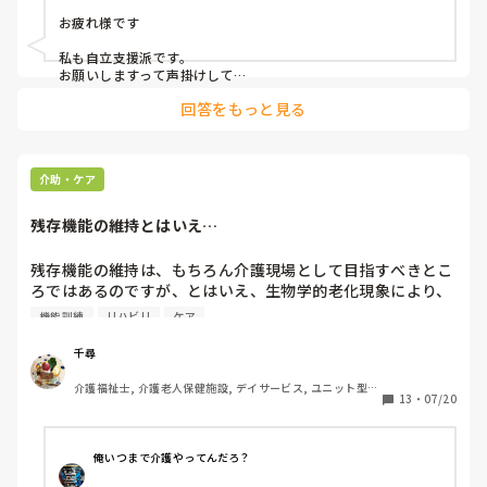
お疲れ様です

私も自立支援派です。

お願いしますって声掛けして

やって頂きます。

回答をもっと見る
入浴時の着脱時、脱ぐ時は見守り

着る時は自分で着れるように

服をセットし1枚づつ対応

(下衣は全介助してしまうかも)

足上げて～とかの対応はするけど

介助・ケア
やってしまいます💦

時間に追われてごめんなさい

残存機能の維持とはいえ…
してます。

血液の数値が…って言われたら

残存機能の維持は、もちろん介護現場として目指すべきとこ
じゃあ私、下を履かせるから

ろではあるのですが、とはいえ、生物学的老化現象により、
上は自分で着て下さい。そしたら

日々衰えていくのが当たり前という現実がありますよね。

機能訓練
リハビリ
ケア
早く終わって横になれるかも

できなかったことができるようになる、なんて特殊なケース
って言っちゃうかな！

で、いくら壮大なケアプランをたてても、本人の身体状況の
千尋
洗う時も背中介助したら、本人に前洗って

変化であったり、機能維持へのモチベーションが低ければ、
下さい。大切な部分は特に自分で

介護福祉士, 介護老人保健施設, デイサービス, ユニット型特
はっきり言って、現場にできることは限られていますし、変
13
・
07/20
養
お願いします。足などは厳しいと思うので

化を受け入れてケアを合わせていくしかないと思ってます。

こちらで洗います。洗えてない部分

腕や胸下あれば洗って下さい。って都度声掛け

昨日できていたことが、今日にはできなくなっていることも
スパルタしてます。
俺いつまで介護やってんだろ？
珍しくありません。それを、「前までできてたんだから、で