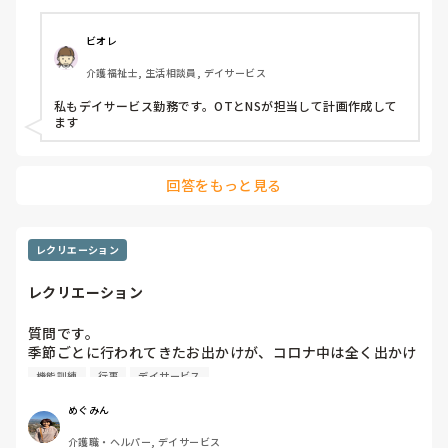
目標を立てることと、プログラムをやってどう変化したかを
見極めるのが難しいとのことで、リハ職がしています。

ビオレ
介護福祉士, 生活相談員, デイサービス
皆さまの職場では機能訓練に関する計画書をどなたが作成し
ておらてるかお聞かせください。
私もデイサービス勤務です。OTとNSが担当して計画作成して
ます
回答をもっと見る
レクリエーション
レクリエーション
質問です。

季節ごとに行われてきたお出かけが、コロナ中は全く出かけ
ることがなく、コロナ後どう変えていけばいいのか、みなさ
機能訓練
行事
デイサービス
んの施設ではどうされてますでしょうか。

今は桜を見に行くだけです。

めぐみん
利用者の足腰も弱ってきて、歩かないといけない場所や、階
介護職・ヘルパー, デイサービス
段を昇る場所は行けないので
