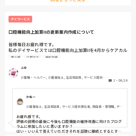
る」。杖を使って安全に自力歩行が出来る。歩行維持の為「内
容：スクワット〇回、腿上げ〇回、…」等。こう言う内容で、
良かったでしょうか？
デイサービス
口腔機能向上加算IIの更新案内作成について
皆様毎日お疲れ様です。

私のデイサービスでは口腔機能向上加算IIを4月からケアカル
テで計画書を作成して取得しております。取得から3ヶ月が
要介護
口腔ケア
機能訓練
経つ時期となり、ご利用者へは更新をするか否かの案内をだ
そうと書面にてご案内しようと思うのですが、文面が思いつ
ふゆ
がず、お力をいただけないでしょうか？
介護職・ヘルパー, 介護福祉士, 生活相談員, サービス提供責
1
・
06/24
任者, 施設長・管理職, デイサービス, 送迎ドライバー, 初任者
研修, 実務者研修, 社会福祉士
かぬー
介護福祉士, 生活相談員, サービス提供責任者, 施設長・管理職, デイ
サービス, デイケア・通所リハ, 訪問介護, 介護事務, 初任者研修, 実
務者研修
お疲れ様です。

評価の説明の最後に今後も口腔機能の維持改善に向けたプログ
ラムに参加したいと思いますか？

はい・いいえで答えていただきそれを証跡に継続とするとすれ