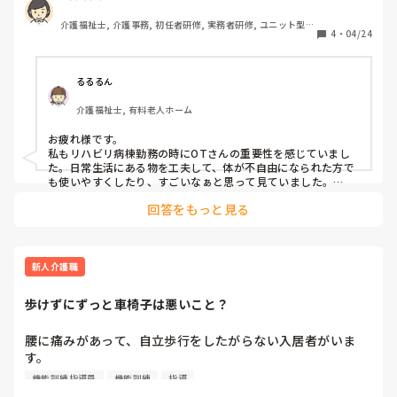
すことはあります。本人が痛がることもあるので、痛がらない
か？諦めた方がいいでしょうか？

範囲で行ってます。可動域が狭くなりすぎると着脱でもリスク
介護福祉士, 介護事務, 初任者研修, 実務者研修, ユニット型特
もし仮に行けるとして、専門学校へ行く為には、どんな勉強
4
・
04/24
養
が増えるので、本来は固まらないように、現場でも対応すべき
をしたらいいでしょうか？

ではありますが、時間が取れないってのが現状です。なのでオ
誰か詳しく教えて下さい。

ムツ交換前や後に3分程度ササッとやりますね。
るるるん
介護福祉士, 有料老人ホーム
お疲れ様です。

私もリハビリ病棟勤務の時にOTさんの重要性を感じていまし
た。日常生活にある物を工夫して、体が不自由になられた方で
も使いやすくしたり、すごいなぁと思って見ていました。

まず志望校を決めて、受験資格や受験科目を調べてみてはいか
回答をもっと見る
がでしょうか。

私の周りにも、何十年と製造業をされた後に看護学校へ通い、
50代で看護師になられた方がいます。やる気次第だと思いま
新人介護職
歩けずにずっと車椅子は悪いこと？
腰に痛みがあって、自立歩行をしたがらない入居者がいま
す。

看護師や機能訓練指導員などは、少しの痛みなら我慢して歩
機能訓練指導員
機能訓練
指導
かせないと足腰が弱りずっと車椅子になるから歩かせてと指