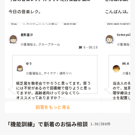
わず(￣▽￣;)結局紙芝居を使...
はどこの特養も
今日の音楽レク。

こんばんは。特
作っていた打楽器が間に合わず(￣▽￣;)

今はどこの特
楽曲
レクリエーション介護士
機能訓練
個別機能訓練加算
結局紙芝居を使いました。

るんでしょうか
この「みぃちゃんの夏」

星影里沙
tomoya121
うちは看護師
介護福祉士, グループホーム
介護福祉士,
で、中に入ってる

が・・・
6
・
08/18
員, 介護老
「アメフリ」

「かたつむり」

「金魚の昼寝」

ゆう
Mt.K
「ゆりかご」

介護福祉士, デイケア・通所リハ
介護福祉
「うみ」♪うみはひろいな～

ープホー
をピアノ弾きながら

紙芝居を敬老会でやろうと思ってます。買う
当法人の有
歌って頂きながら

には不安があるので図書館で借りようと思っ
ので、加算を
演じたわけです。

てますが、高齢者向けって少なくて💦

理学療法士
オススメってありますか？

士を配置して
あとアドバイスあったらお願いします🙇‍♀️
この中で3つくらい

回答をもっと見る
体操用意してたんだけど

このレクの前に

表でずっこけて腰を打つという失態をやらか
「機能訓練」で新着のお悩み相談
1-30/386件
したので

結局体操を実行したのは
