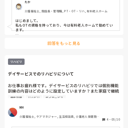
たか
介護福祉士, 施設長・管理職, PT・OT・リハ, 有料老人ホーム
はじめまして。

私もOTの資格を持っており、今は有料老人ホームで勤めてい
ます。

リハ視点から他職種へのアプローチはたしかに難しい場面も多
回答をもっと見る
いです。

私も過去に同じく、他職種に伝えてもなかなか実践してもらえ
ないことも多かったですが、以下のように情報共有するとスム
ーズにいきました。

リハビリ
①申し送り内容は簡潔に短く

②写真などで可視化する

デイサービスでのリハビリについて
③情報共有する際に、利用者さんの気持ちを代弁する（利用者
さんが自分の口から伝えられる方であれば自分の口から伝え
る）

お仕事お疲れ様です。デイサービスのリハビリでは個別機能
訓練の内容はどのように設定していますか？また家庭で継続
特に③がすごく効果がありましたのでご参考になればと思いま
できる訓練指導はどのように行っていますか？よろしくお願
機能訓練
リハビリ
デイサービス
す。

いします。
長文失礼いたしました。
MH
介護福祉士, ケアマネジャー, 生活相談員, 介護老人保健施設, 
4
・
05/10
社会福祉士