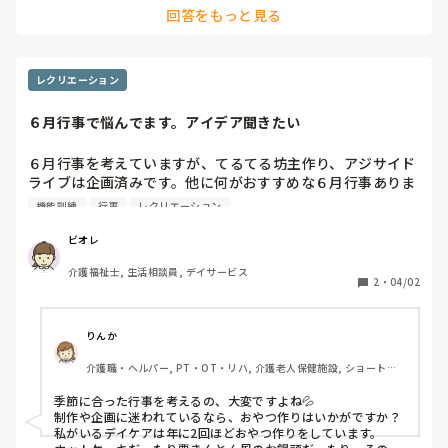
回答をもっと見る
レクリエーション
６月行事で悩んでます。アイデア聞きたい
６月行事を考えていますが、てるてる坊主作り、アジサイド
ライブは企画済みです。他に何がおすすめな６月行事ありま
すか？？すごーく悩んでます💦父の日ってのもありますけ
機能訓練
行事
レクリエーション
ど、父の日って言ってもメッセージカード作るにしても父親
死んでいていない高齢者多いし。

ビオレ
誰か〜こういうのもありますよ〜っていう６月行事教えて下
介護福祉士, 生活相談員, デイサービス
さいお願いします🙏
2
・
04/02
りんか
介護職・ヘルパー, PT・OT・リハ, 介護老人保健施設, ショートス
テイ, デイケア・通所リハ, 訪問看護
季節に合った行事を考えるの、大変ですよね💦

制作や企画に迷われているなら、おやつ作りはいかがですか？

私がいるデイケアは年に2回ほどおやつ作りをしています。
