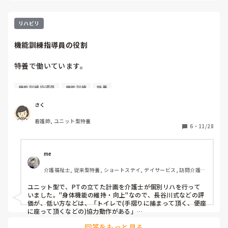
リハビリ
機能訓練指導員の役割
特養で働いています。

来年度から機能訓練加算をとることとなり、機能訓練指導員
機能訓練指導員
機能訓練
特養
を兼務することになりました。

さく
機能訓練指導員がどんなことをされているのか忙しい業務の
看護師, ユニット型特養
中でどのような生活リハを実践しているのか情報を知りたい
6
・
11/28
です。
me 
介護福祉士, 従来型特養, ショートステイ, デイサービス, 訪問介護, 
ユニット型特養
ユニット型で、PTの立てた計画を介護士が個別リハを行って
いました。"身体機能の維持・向上"なので、長谷川式などの評
価が、低い方などは、「トイレで(手摺りに捕まって頂く、便座
に座って頂くなどの)協力動作がある」

「オムツ交換時に手摺りに捕まる等、協力動作がある」。杖を
回答をもっと見る
忘れたり持たずに歩かれる方には「杖を使って安全に歩行出来