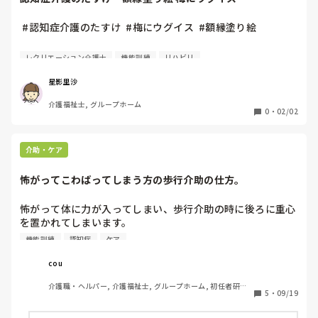
 #認知症介護のたすけ  #梅にウグイス  #額縁塗り絵 

ああもうしばらくぶり過ぎて(T^T)

レクリエーション介護士
機能訓練
リハビリ
やっとレク出来たんデス。。。

星影里沙
介護福祉士, グループホーム
それでも全員分は出来んかったんだけどね。。

0
・
02/02
額縁の中身ようやく入れ替えれた。

ウグイスがぶら下がってるように見えても

介助・ケア
それも独創性。

自由でええのよ自由で。

怖がってこわばってしまう方の歩行介助の仕方。
こんだけ気温高めなら

怖がって体に力が入ってしまい、歩行介助の時に後ろに重心
リアル梅もそろそろかしら(￣▽￣;)

を置かれてしまいます。

足も前に出にくくてすり足になってしまい、途中でいきなり
機能訓練
認知症
ケア
 #レクリエーション介護士  #北九州  #クラフト  #塗り絵  #
止まって座り込もうとされます。

季節レク 
cou
前から手引きすると怖がって職員の腕にやたら力をいれて爪
介護職・ヘルパー, 介護福祉士, グループホーム, 初任者研修, 
を立て、怖い怖いと言ってこちらの話も聞いてくれません。

5
・
09/19
実務者研修
横からの介助も大して変わらず…
