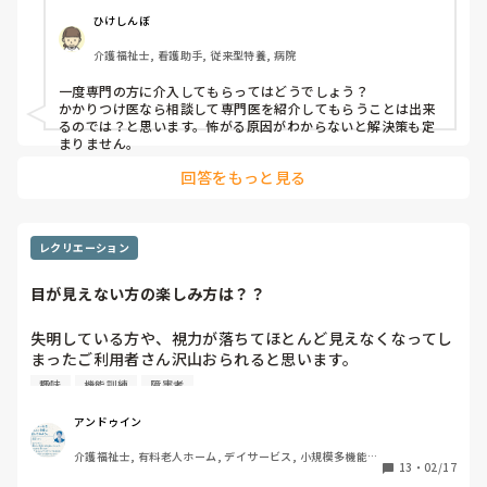
認知症もかなり進んでいるので、右とか左とかもよく分かっ
ひけしんぼ
ていませんし、パニックになるのでやたらに声かけもできま
介護福祉士, 看護助手, 従来型特養, 病院
せん。

一度専門の方に介入してもらってはどうでしょう？

車椅子は禁止されています。

かかりつけ医なら相談して専門医を紹介してもらうことは出来
皆様ならどうやって歩行介助しますか？ちなみに手すりはあ
るのでは？と思います。怖がる原因がわからないと解決策も定
りません。シルバーカーは後ろに重心がいってしまい尻餅を
まりません。
ついてしまいます。
回答をもっと見る
レクリエーション
目が見えない方の楽しみ方は？？
失明している方や、視力が落ちてほとんど見えなくなってし
まったご利用者さん沢山おられると思います。

趣味
機能訓練
障害者
そんな方々は施設でどのような楽しみを持っておられます
か？？

アンドゥイン
介護福祉士, 有料老人ホーム, デイサービス, 小規模多機能型
音楽を聴く・歌う

13
・
02/17
居宅介護
お喋りをする
