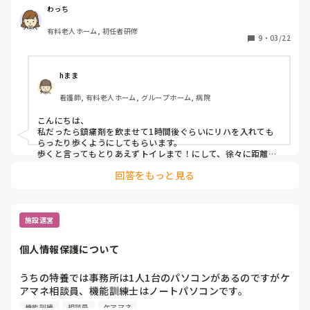
示があり、本人は口では歩かないと歩けなくなっちゃうから
わっち
ねと言いながら車椅子を持ってきて！とも言います。

有料老人ホーム, 初任者研修
9
・
03/22
どういう対応が良いのでしょうか？また、本当に歩けないの
か、甘えて言ってみただけなのか、見分けるコツなどはあり
ますか？

hまま
良ければ教えてください。
看護師, 有料老人ホーム, グループホーム, 病院
こんにちは、

私だったら鎮痛剤を飲ませて1時間後ぐらいにリハを入れても
らったり歩くようにしてもらいます。

歩くと言ってもとりあえずトイレまで！にして、徐々に距離を
伸ばしていきます！

回答をもっと見る
甘えもあると思いますが、会話でうまく持ち上げて歩かせたら
いいかなーと思います！
施設運営
個人情報保護について
うちの特養では事務所は1人1台のパソコンがあるのですがケ
アマネ相談員、機能訓練士はノートパソコンです。

その気になれば誰かがパソコンごと持ち出すこともできま
機能訓練
相談員
ケアマネ