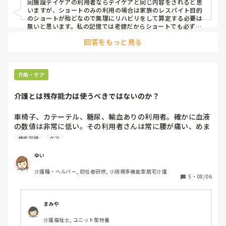
同施設デイケアの利用者ならデイケアと同じ内容をされると思
いますが、ショートのみの利用の場合は家族のレスパイト目的
のショートが殆どなので無理にリハビリをして算定する必要は
無いと思います。私の記憶では老健だからショートでも必ずリ
ハビリを行わないとならないとはなかった様な🤔

回答をもっと見る
(違っていたらすみません)

私は介護をしている家族に立場なので拘縮進行予防のROMリハ
は行って欲しいなぁと思います。
介助・ケア
介護とは残存能力は使うべきではないのか？
車椅子、カテーテル、糖尿、輸血ありの利用者。確かに血液
の数値は非常に低い。その利用者さんは常に腰が痛い、めま
いがすると言って常に横になります。でも、立位やお風呂で
機能訓練
ケア
体洗ったり、服を脱いだりは自分でできます。（私の時は全
てやります）が、スタッフはみんな全介助するんです。なの
ゆい
で、本人もやってと言います。どーしたらいいのでしょう
介護職・ヘルパー, 初任者研修, 小規模多機能型居宅介護
か？できることはやってもらうのが介護ではないの？やって
5
・
08/06
もらってくださいと言いますが、血液の数値が！の一点張
り。どんどん機能低下していきます。もったいなくて仕方な
いのですが、もー無理ですかね。
まみや
介護福祉士, ユニット型特養