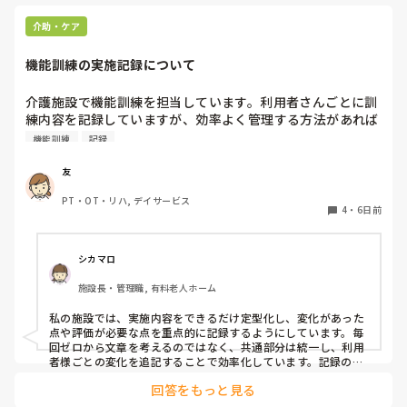
「かたつむり」だけでした。

これだけが手先で出来る体操だったしね。

介助・ケア
(片手はぐー、片手はちょきを出し左右入れ替
える)

機能訓練の実施記録について
まあもとのプログラムはまた来年・・・にな
介護施設で機能訓練を担当しています。利用者さんごとに訓
るなあ(￣▽￣;)

練内容を記録していますが、効率よく管理する方法があれば
知りたいです。皆さんはどのように記録されていますか。
機能訓練
記録
みなさん結構

友
PT・OT・リハ, デイサービス
4
・
6日前
シカマロ
施設長・管理職, 有料老人ホーム
私の施設では、実施内容をできるだけ定型化し、変化があった
点や評価が必要な点を重点的に記録するようにしています。毎
回ゼロから文章を考えるのではなく、共通部分は統一し、利用
者様ごとの変化を追記することで効率化しています。記録の質
を保ちながら、誰が見ても分かりやすい内容を意識することが
回答をもっと見る
大切だと思います。