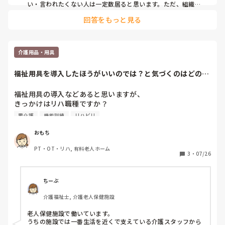
い・言われたくない人は一定数居ると思います。ただ、組織の
中ではチームの雰囲気も大事なので、結果的にチームアプロー
回答をもっと見る
チが出来ていないような気がします。私達の職場は介護、看
護、リハは仲良いですよ。ただ、難しい人が採用されると、周
りはコミュニケーションを取りたがらない場合も多いですね。
コメント失礼しました。
介護用品・用具
福祉用具を導入したほうがいいのでは？と気づくのはどの職
種が多いですか？
福祉用具の導入などあると思いますが、

きっかけはリハ職種ですか？

介護スタッフ？

要介護
機能訓練
リハビリ
ケアマネ？

看護師？

おもち
施設は問いません。
PT・OT・リハ, 有料老人ホーム
3
・
07/26
ちーぶ
介護福祉士, 介護老人保健施設
老人保健施設で働いています。

うちの施設では一番生活を近くで支えている介護スタッフから