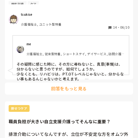
ろから膝を自分の膝で押しながら歩いてもらう機能訓練をし
機能訓練
ケア
ていました。

これは正しい支援だったのでしょうか？
tsukise
介護福祉士, ユニット型特養
14
・
06/10
me 
介護福祉士, 従来型特養, ショートステイ, デイサービス, 訪問介護, 
ユニット型特養
その疑問に感じた時に、その方に尋ねないと、真意(事情)は、
分からないと思うのですが、如何でしょうか。

少なくとも、リハビリは、PT.OTレベルじゃないと、分からな
い事もあるんじゃないかと考えます。　

また、第3者(外野)なので、憶測でしかものが言えません。
回答をもっと見る
排せつケア
職員負担が大きい自立支援介護ってそんなに重要？
排泄介助についてなんですが、立位が不安定な方をオムツ外