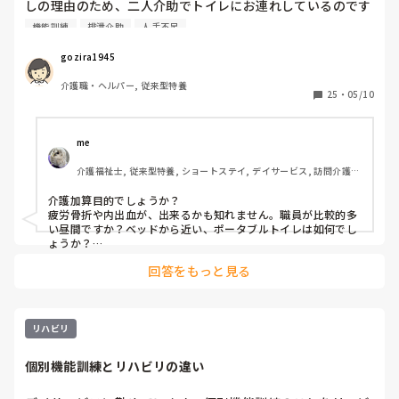
しの理由のため、二人介助でトイレにお連れしているのです
が、職員の負担が大きく大変です。

機能訓練
排泄介助
人手不足
オムツ外しをすることはそんなに重要なことですか？

自立支援介護を目指すと言われても、ご利用者が求めたこと
gozira1945
でもないのに完全に介護士のエゴな気がします。

介護職・ヘルパー, 従来型特養
みなさんはお考えなんでしょうか？
25
・
05/10
me 
介護福祉士, 従来型特養, ショートステイ, デイサービス, 訪問介護, 
ユニット型特養
介護加算目的でしょうか？

疲労骨折や内出血が、出来るかも知れません。職員が比較的多
い昼間ですか？ベッドから近い、ポータブルトイレは如何でし
ょうか？

というか、それをカンファで決めたのなら、意見も言えたと思
回答をもっと見る
いますが、決まった後の事ですか？
リハビリ
個別機能訓練とリハビリの違い