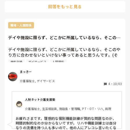
思います。

回答をもっと見る
それ以前の分は破棄しても問題は無かったと記憶してます。

私の所は、個別機能やカルテ、保険に基づくサービス書類は古
くなった分は、処理業者に依頼して処分してますが。

行方不明になって、外部に流出を気にしてる、過去を振り返る
職場・人間関係
のに必要なら、ヤバイですが保管としては、平成27年なら無く
ても問題無いと思います。

デイや施設に限らず、どこかに所属しているなら、そこのや
なので、ある意味無くても大丈夫です。

り方に合わせない...
なので、保管期間を見直して見てはどうでしょうか？

デイや施設に限らず、どこかに所属しているなら、そこのや
とは言え重要書類なので、保管場所は定めた場所で保管しない
り方に合わせないといけない事ってあると思うんです。(そ
と良くないですよね。
れを踏まえた上でのオリジナリティは必要ですが💧)

機能訓練
デイサービス
人間関係
2月に入った機能訓練士(柔道整復師)が、うちのデイのやり
方だと自分が理想とする個別機能訓練が出来ないと言ってい
まっきー
ます。なので、「誰の個別機能訓練がやりたいのか教えてく
介護福祉士, デイサービス
れ」と頼むと「逆に誰をやって欲しいか言ってくれ」と言っ
4
・
10/03
たそうです。それって、その人以外はノータッチって言って
るように聞こえるのは私だけでしょうか🤔それに、他の機能
訓練士に指示を出す事を嫌がります。この仕事は、コミュニ
人財ネット介護支援塾
ケーションを取らずにワンマンでは出来ないと思うんですけ
介護福祉士, 生活相談員, 施設長・管理職, PT・OT・リハ, 病院
ど・・・

皆さんの職場では、職員間のコミュニケーションは良好です
お疲れさまです。理想的な個別機能訓練が質的な問題なのか、
か？
時間的制約なのか分からないですが。リハや機能訓練士は自分
なりの流儀を持つ人も多いので、他の人にアレコレ言いたくな