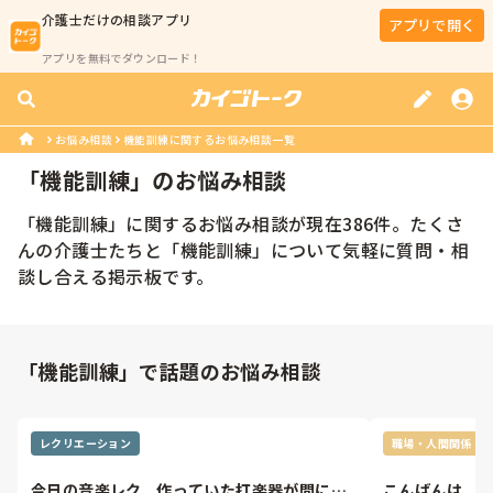
介護士
だけの相談アプリ
アプリで開く
アプリを無料でダウンロード！
お悩み相談
機能訓練に関するお悩み相談一覧
「
機能訓練
」のお悩み相談
「
機能訓練
」に関するお悩み相談が現在
386
件。たくさ
んの
介護士
たちと「
機能訓練
」について気軽に質問・相
談し合える掲示板です。
「機能訓練」で話題のお悩み相談
レクリエーション
職場・人間関係
今日の音楽レク。作っていた打楽器が間に合
こんばんは。