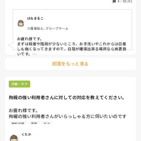
4
・
05/01
場所の選定ですね。

どの様な条件で決められているか知りたいです。
はなまるこ
介護福祉士, グループホーム
お疲れ様です。

まずは段差や階段が少ないところ、お手洗いやこれからは日差
しも強くなってきますので、日陰が確保出来る場所なら尚更良
いです。

私の施設もしっかり歩ける方が少ないので、近所の公園や景色
回答をもっと見る
の良いところへドライブしますが好評です。歩くためのレクで
無ければ、窓を開けて外の空気を感じるだけでも十分満足して
頂けています。場所の選定、難しいですよね。良いところが見
つかりますように。
介助・ケア
拘縮の強い利用者さんに対しての対応を教えてください。
お疲れ様です。

拘縮の強い利用者さんがいらっしゃる方に伺いたいのです
が、クッションや枕を使用してポイントに挟む事が多いとは
機能訓練
家族
ケア
思います。他に何かされてる事はありますか？(ストレッチ
等も教えていただきたいです)

くたか
それと、クッションや枕は施設のものか家族さんに連絡して