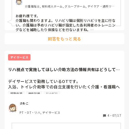
利用者様全員がリハ職からリハビリを受けているのでしょう
さんに付きっきりで、居室からリビングまでの5〜6メートル
介護福祉士, 有料老人ホーム, グループホーム, デイケア・通所リハ, 
か？それとも、介護職もリハビリ的な関わりをされています
を自走するのは、絶対にムリです…。

ユニット型特養
か？
お疲れ様です。

介護職も関わりますよ。リハビリ職は個別リハビリを主に行な
けっきょく「部屋まで送って」というFさんの要望に対し
い、介護職は予めリハビリ職が設定した各利用者のトレーニン
て、「自分でこいでくださいね〜」と声掛けだけして、他の
グなどを補助したり体操などを行ないますね。

利用者の誘導を終えて一番あとになって、微動だにしないF
リハビリ職だけで全員に多くのリハビリを提供する事は難しい
さんを送るのが日課になっています。

回答をもっと見る
(それを目指すと人件費がバカ高くなります…)ので、直接身体
を触るような内容や評価を伴うようなものはリハビリ職が行な
います。介護職は体操や機械や道具を使うリハビリの補助など
現状を伝えても、ケアマネは、ケアプランから「残存機能の
を行なうのが役割かなと思います。
維持のために、車椅子の自走を促す」の一文を削除してくれ
デイサービス
ません。

機能訓練の名目で、2万円もする足踏み式健康器具を自費購
リハ視点で実施してほしい介助方法の情報共有はどうしてい
入させて、それを毎日10分は使用するようにケアプランに追
ますか？
加してきました…。

デイサービスで勤務しているOTです。

はっきり言って、足置きにしかなっていません。それも、職
入浴、トイレ介助等での自立支援を行いたく介護・看護職へ
員が付きっきりで運動するよう促すことになっています。職
トイレまでの移動を歩行介助で、等情報共有するのですが時
員がFさんの膝を押さえながら「こうやって交互に脚に力を
移動支援
機能訓練
リハビリ
間に追われ出来ていない様子を見ます。見かけたら都度声か
入れて踏み込んでくださいね」と、促しても、職員が手を離
けをするようにはしているのですが多数のスタッフが関わる
すと、やっぱり足置き…。職員の手の運動にしかなっていま
さわこ
ため人によって実施できていません。

せん。

PT・OT・リハ, デイサービス
みなさんはどのように情報共有していますか？
4
・
07/17
なんだかな〜。Fさんが寝たきり状態にでもならないかぎ
り、車椅子の自走は促し続けないといけないのでしょうか？