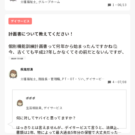
介護福祉士, グループホーム
これを手近な缶に巻いて輪にして

1
・
06/13
下は少しねじって切る。
デイサービス
計画書について教えてください！
個別機能訓練計画書って何年から始まったんですかね🤔

今、古くても平成27年しかなくてその前だとないんですが、
調べても出てこず……

機能訓練
有識者の方居たら教えてください。
疾風怒濤
介護福祉士, 施設長・管理職, PT・OT・リハ, デイサービス, 
4
・
07/08
送迎ドライバー
ポポポ
生活相談員, デイサービス
何に対してヤバイと思ってますか？

はっきりとは言えませんが、デイサービスて言うと、法律上、
書類は2年、物によって最大過去5年分の保管で大丈夫だったと