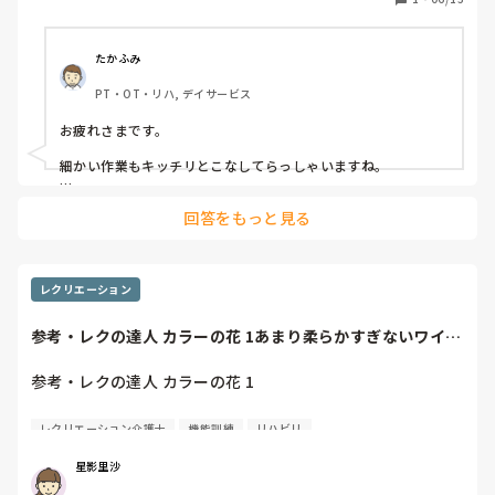
たかふみ
PT・OT・リハ, デイサービス
お疲れさまです。

細かい作業もキッチリとこなしてらっしゃいますね。

すごいです。
回答をもっと見る
レクリエーション
参考・レクの達人 カラーの花 1あまり柔らかすぎないワイヤ
ーつうか針金...
参考・レクの達人 カラーの花 1

あまり柔らかすぎないワイヤー

レクリエーション介護士
機能訓練
リハビリ
つうか針金でやったわ(￣▽￣;)

星影里沙