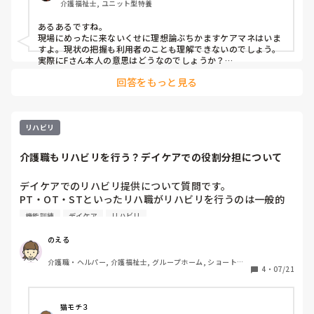
介護福祉士, ユニット型特養
きないはずがない。もっと声掛けして、職員がすぐに手を貸
さないように」と、いつも現場にいるわけではないケアマネ
あるあるですね。

に、理想論を押し付けられると、「じゃあ、お手本を見せて
現場にめったに来ないくせに理想論ぶちかますケアマネはいま
ください」と、思います。

すよ。現状の把握も利用者のことも理解できないのでしょう。
実際にFさん本人の意思はどうなのでしょうか？

車椅子自走に対しての思いをケアマネに聞かせる又は実際に自
Fさんは、以前は食事は自力摂取できていましたし、車椅子
回答をもっと見る
走が厳しいところを見てもらうのは難しいでしょうか？

も自走していました。しかし、徐々に「手が動かしにくいか
ら」という理由で、職員に車椅子を押してほしいと訴えるよ
高齢者の身体は著しく変化しますし、昨日できていたことが翌
うになりました。

日できなくなることもよくあります。

最初は、「Fさん、すぐに職員に頼らずにゆっくりでもいい
リハビリ
から自分で車椅子をこいでくださいね」「手を動かさないよ
残存勤務の維持はもちろん重要で必要なことではありますが、
こちらの考え方を押し付けてるケアマネの発言は理解不能です
うになったら、ますます手が動かなくなりますよ」と、職員
介護職もリハビリを行う？デイケアでの役割分担について
ね。現状を見てないけど自分のケアプランを貫き通そうとし
も声掛けをしていたのですが、Fさんの衰えは日々進行して
て、職員を責めるわけですよ。
いきます。

デイケアでのリハビリ提供について質問です。

PT・OT・STといったリハ職がリハビリを行うのは一般的
介助の段取りもあるので、ある地点から動かないFさんを職
かと思いますが、介護職もリハビリに関わることはあります
機能訓練
デイケア
リハビリ
員が移動介助を行わざるをえないのですが、それをケアマネ
か？

からカンファレンスで指摘されました。

私が勤務していたデイケアでは、リハ職のリハビリがない利
のえる
「Fさんは、自走を促すことになっていますよね？職員がす
用者様に対して、介護職がダンベル体操や段差昇降などを一
ぐに手を貸すから、Fさんもますますそれに甘えるようにな
介護職・ヘルパー, 介護福祉士, グループホーム, ショートス
緒に行い、日常生活動作の維持・向上を目的とした体操を行
4
・
07/21
るんです」と、もっともらしいことを言われました。たしか
テイ, デイサービス, デイケア・通所リハ, 訪問介護, 小規模多
っていました。

機能型居宅介護
に、ちゃんと手を添えて「Fさん、頑張って！ちょっとでも
力を出してみてください」と、職員が付きっきりで促すと、
皆さんの施設ではいかがですか？

猫モチ３
数cmは前進します。でも、他の利用者の介助もある中で、F