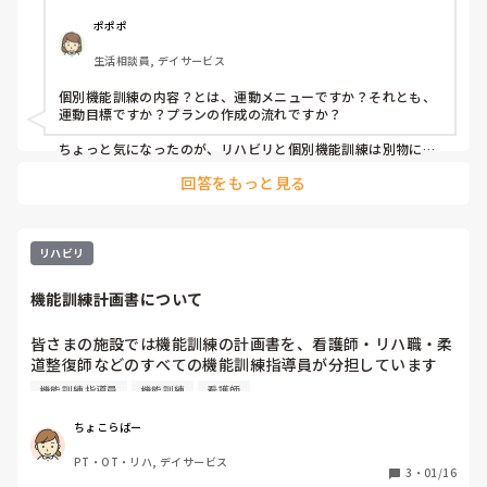
ポポポ
生活相談員, デイサービス
個別機能訓練の内容？とは、運動メニューですか？それとも、
運動目標ですか？プランの作成の流れですか？

ちょっと気になったのが、リハビリと個別機能訓練は別物にな
ります。

回答をもっと見る
明らかな違いは、リハビリはマッサージ出来ますが、個別はで
きせん。

特に契約時は説明しておかないと、トラブルに発展した事が数
回あります。

一緒にしない方が良いと思います。
リハビリ
機能訓練計画書について
皆さまの施設では機能訓練の計画書を、看護師・リハ職・柔
道整復師などのすべての機能訓練指導員が分担しています
か。

機能訓練指導員
機能訓練
看護師
私はデイサービス勤務ですが、要介護の方の計画書・運動プ
ちょこらばー
ログラムなどほぼリハ職が担当しています。要支援を看護師
PT・OT・リハ, デイサービス
が担当しています。

3
・
01/16