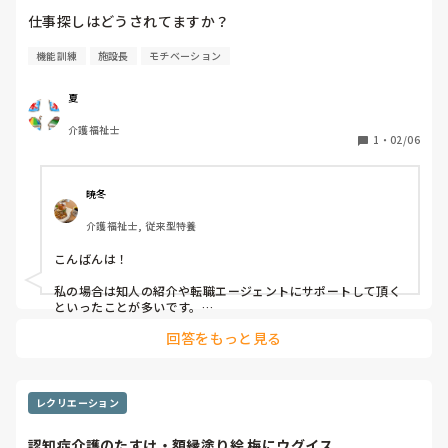
機能訓練
施設長
モチベーション
夏
介護福祉士
1
・
02/06
暁冬
介護福祉士, 従来型特養
こんばんは！

私の場合は知人の紹介や転職エージェントにサポートして頂く
といったことが多いです。

回答をもっと見る
自分で求人を探して自分で応募するのも良いと思いますが、な
かなか見つからないと気が滅入るので知人を頼ったり転職サポ
ートのプロを頼ります。

見つからない時は気が滅入りますが、諦めず探せば道が開かれ
レクリエーション
るので恐れずどんどんエントリーしてみると良いと思います。
認知症介護のたすけ・額縁塗り絵 梅にウグイス