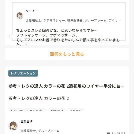
何か手作業をする

ツート
などが多いでしょうか。

介護福祉士, ケアマネジャー, 従来型特養, グループホーム, デイサー
ビス
ちょっとズレる回答かな、と思いながらですが…

見えなくなっちゃったけど、、、

ソフトマッサージ、ツボマッサージ、

そしてアロマやお香で香りをたのしんで頂く事をやっていまし
☆こんな工夫で楽しみを持ってもらってます！

た。

利用者さんによっては、マッサージとアロマの小さい機械を同
回答をもっと見る
☆見えていた時の趣味をこんな方法で再開しました！

☆新たな趣味活動を開始できました！

レクリエーション
参考・レクの達人 カラーの花 2造花用のワイヤー半分に曲げ
などなど是非皆さんの頑張りを聞かせてくださいっ！

て先端ねじっ...
参考・レクの達人 カラーの花 2

造花用のワイヤー

レクリエーション介護士
機能訓練
リハビリ
半分に曲げて先端ねじっとく

星影里沙
介護福祉士, グループホーム
1
・
06/13