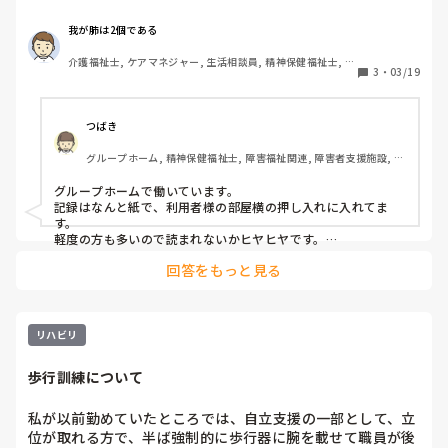
す。

我が肺は2個である
セキュリティ的に良くないなーって思ってるんですが、皆さ
介護福祉士, ケアマネジャー, 生活相談員, 精神保健福祉士, ユ
んの事業所は鍵のかかるところにしまったりしてます？
3
・
03/19
ニット型特養, 社会福祉士
つばき
グループホーム, 精神保健福祉士, 障害福祉関連, 障害者支援施設, 社
会福祉士
グループホームで働いています。

記録はなんと紙で、利用者様の部屋横の押し入れに入れてま
す。

軽度の方も多いので読まれないかヒヤヒヤです。

以前働いた障害者施設の支援員していた際、各職員に机があり
回答をもっと見る
ノートパソコン入れて鍵閉めて管理していました。

参考にさせていただき私たちの施設も個人情報保護します。
リハビリ
歩行訓練について
私が以前勤めていたところでは、自立支援の一部として、立
位が取れる方で、半ば強制的に歩行器に腕を載せて職員が後