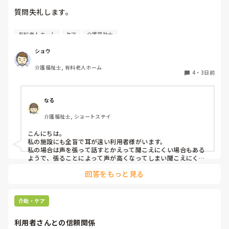
質問失礼します。

耳が遠く、目もあまり見えていない利用者様への声かけにつ
有料老人ホーム
ケア
介護福祉士
いて質問です。

現在、私は「大きな声で、ゆっくり耳元でお話しする」とい
ショウ
う方法で対応しています。

介護福祉士, 有料老人ホーム
聞き取れると安心していただける方なので何とか理解しても
4
・
3日前
らっているのですが、毎日のことなのでかなり喉に負担がか
かり、痛めてしまうことがあります。

なる
みなさんの職場で、このような方と関わる際に工夫している
介護福祉士, ショートステイ
ことや、喉に負担をかけずに意思疎通ができる良い方法など
があればぜひ教えていただきたいです。

こんにちは。

私の施設にも全盲で耳が遠い利用者様がいます。

よろしくお願いします。
私の場合は声を張って話すとかえって聞こえにくい場合もある
ようで、張ることによって声が高くなってしまい聞こえにくい
のだと思います。その為少しトーンを落とし話しかけるように
回答をもっと見る
しています。

なかなか対応が難しいですよね💦
介助・ケア
利用者さんとの信頼関係