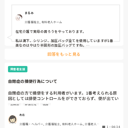
喀痰吸引2号を修了してます。
まるみ
介護福祉士, 有料老人ホーム
在宅介護で実母の胃ろうをやっております。

私は滴下、シリンジ、加圧バッグ全てを使用していますが1番
楽なのはやはり半固形の加圧バッグですね。

手動の加圧バッグに栄養剤とチューブを繋ぐシリンダを接続し
回答をもっと見る
てシュコシュコと加圧すればOKなので簡単ですよ。終了後は
シリンジ(カテーテルチップ)でフラッシュすれば終了です。

カテーテル式でもボタン式でも接続チューブは介護職は出来な
障害者支援
いですね💧

せっかくの喀痰吸引の資格なのに接続チューブと脱気が出来な
自閉症の摘便行為について
いって何だかおかしな資格だなとつくづく思います。
自閉症の方で摘便をする利用者がいます。1番考えられる原
因としては排便コントロールをができておらず、便が出てい
ないのだと思います。ですが、ご家族は薬が嫌いで協力をあ
自閉症
医療行為
排便
おげませんでした。

施設としてできるのは運動を取り入れる事くらいしかないで
れむ
しょうか？人前で摘便をしてそれを食べてしまうので、やは
介護職・ヘルパー, 介護福祉士, 有料老人ホーム, 介護老人保
り辞めさせてあげたいです。

1
・
04/24
健施設, サービス付き高齢者向け住宅, デイサービス, 訪問介