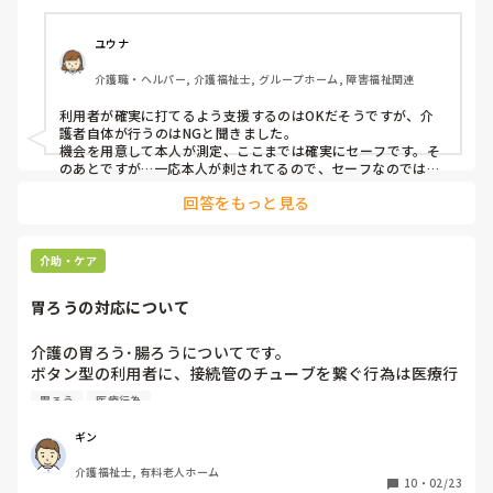
んだろう、おかしいな？と思ってたのですが、8時になり、
インスリンを打つ利用者のとこへ行って見てみると、ヘルパ
ーが試験紙を開封しセットし、利用者は、針を刺し血糖測
ユウナ
定。インスリン注射は、お腹をヘルパーが何度かつまみ消
介護職・ヘルパー, 介護福祉士, グループホーム, 障害福祉関連
毒、針を刺す瞬間はヘルパーが注射器を利用者と一緒に持
つ？添える？感じでやっていました。ここまでが夜勤の仕事
利用者が確実に打てるよう支援するのはOKだそうですが、介
と言われてるのですが、ヘルパーがしてもいいのですか？医
護者自体が行うのはNGと聞きました。

療行為にあたるためダメだった気がするのですが、グレーす
機会を用意して本人が測定、ここまでは確実にセーフです。そ
ぎて分かりません。

のあとですが…一応本人が刺されてるので、セーフなのではな
いでしょうか。

そして、夜勤中に夜間、薬を飲ませてくれと申し送りがあっ
回答をもっと見る
服薬は…一包化されていないやつに関してはNGですね。一包化
た利用者に薬を飲ますため、薬がセットされてるとこを確認
され、尚且つ名前と日付、いつの薬（食前食後、朝、昼、晩、
したら、薬がなく…飲ませれませんでした。指導してくれて
就寝など。）かがわかっていなければアウトです。
る方が、こういう風に飲ませないといけない薬がなかったり
介助・ケア
することが多々あると言っていて…薬箱を確認すると、利用
者全員の薬が薬袋には名前が書いてありますが、一つの箱の
胃ろうの対応について
中に全部バラバラと入れられていたので、利用者の名前の一
致ができてない段階で服薬介助するのが怖いです。

介護の胃ろう･腸ろうについてです。

そのため、次の夜勤からもおいでと誘われてるのですが、悩
ボタン型の利用者に、接続管のチューブを繋ぐ行為は医療行
んでいます。
為だと思うのですが、どうなんでしょうか?

胃ろう
医療行為
液体の滴下はした事がありますが、半固形の対応は難しいで
ギン
すか?加圧バック使用、シリンジを使用し手動でされてます
介護福祉士, 有料老人ホーム
か?

10
・
02/23