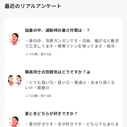
最近のリアルアンケート
猛暑の中、通勤時の暑さ対策は…？
・
車の中、冷房ガンガンです
・
日傘、帽子など着衣
で工夫してます
・
携帯ファンを使ってます
・
保冷剤
を持ち運んでいます
・
特に暑さ対策はしていませ
342
票・
残り5日
ん
・
その他（コメントで教えて下さい）
職員同士の雰囲気はどうですか？🤝
・
とても良い🥰
・
良い😊
・
普通🌿
・
あまり良くな
い💭
・
険悪😢
510
票・
残り4日
夏と冬どちらが好きですか？
・
夏が好きです
・
冬が好きです
・
どちらでもありま