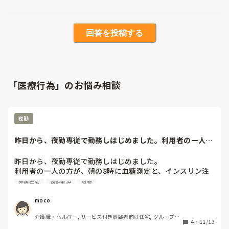
回答を投稿する
「医療行為」のお悩み相談
夜勤
昨日から、夜勤専従で勤務しはじめました。利用者の一人の
方が、朝の8時に...
昨日から、夜勤専従で勤務しはじめました。

利用者の一人の方が、朝の8時に血糖測定と、インスリン注
射があります。

医療行為
夜勤専従
服薬
施設に看護士はいますが、夜勤帯はいなく、早番も朝の8時
まで来ません。

moco
今朝の5時過ぎに、指導してくれてた方にインスリンのやり
介護職・ヘルパー, サービス付き高齢者向け住宅, グループホ
方分かる？と聞かれたので、看護職員でもないのになぜ聞く
4
・
11/13
ーム, 初任者研修, ユニット型特養