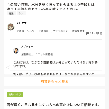
今の暑い時期、水分を多く摂ってもらえるよう普段とは

違う工夫等をされている事を教えてください。
特養
ケア
よしママ
介護職・ヘルパー, 介護福祉士, ケアマネジャー, 従来型特養
14
・
3日前
ノブティー
介護福祉士, ユニット型特養
こんにちは。なかなか高齢者は水分とっていただけない方が多
いですね。

例えば、ゼリー状のものやお茶ゼリーなどがすすみやすいと思
います。あとは忙しい中難しいかもしれませんが、時間を分け
回答をもっと見る
て少しずつ提供するとかもいいかもしれません。
介助・ケア
耳が遠く、目も見えにくい方への声かけについて相談です。