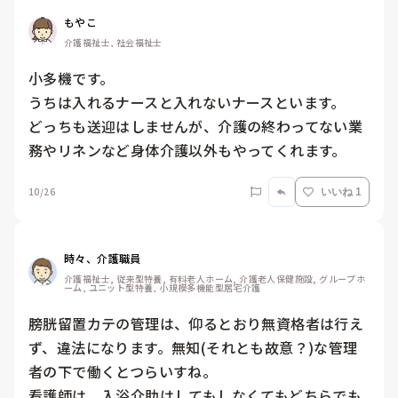
もやこ
介護福祉士, 社会福祉士
小多機です。

うちは入れるナースと入れないナースといます。

どっちも送迎はしませんが、介護の終わってない業
務やリネンなど身体介護以外もやってくれます。
10/26
いいね 1
時々、介護職員
介護福祉士, 従来型特養, 有料老人ホーム, 介護老人保健施設, グループホ
ーム, ユニット型特養, 小規模多機能型居宅介護
膀胱留置カテの管理は、仰るとおり無資格者は行え
ず、違法になります。無知(それとも故意？)な管理
者の下で働くとつらいすね。

看護師は、入浴介助はしてもしなくてもどちらでも