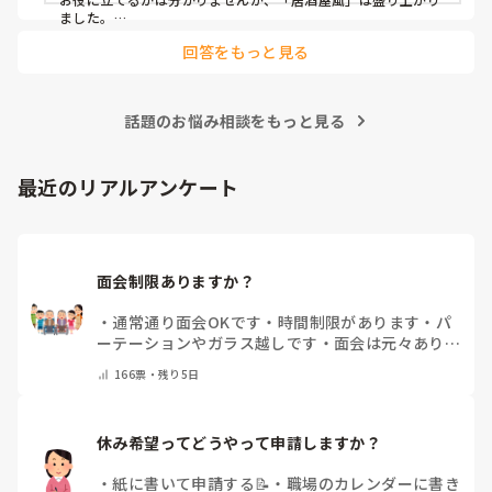
ました。

ノンアルコール飲料に枝豆などのおつまみ、カラオケでデュエ
今の内容も喜ばれているのですが、最近少しマンネリ化して
回答をもっと見る
ットしたり…

きたなと感じており、新しく喜ばれるようなアイデアを探し
アルコールが入ってないのに「酔っちゃった」と雰囲気に呑ま
ています。

れてなのか、ほんのり顔が赤くなる方もいらっしゃいました。

企画の参考にさせていただきたいため、「うちは毎月こんな
参考になれば幸いです。

イベントをしている」「年〇回、こんな大型行事がある」
話題のお悩み相談をもっと見る
「マンネリ打破にこれが盛り上がった！」など、皆さんの施
あとは、寄せ植え(鉢にいくつかの苗を植える)やビンゴ大会な
設のリアルな内容やおすすめのレクをぜひ教えていただける
最近のリアルアンケート
と嬉しいです。

どうぞよろしくお願いいたします。
面会制限ありますか？
・
通常通り面会OKです
・
時間制限があります
・
パ
ーテーションやガラス越しです
・
面会は元々ありま
せん
・
その他（コメントで教えてください）
166
票・
残り5日
休み希望ってどうやって申請しますか？
・
紙に書いて申請する📝
・
職場のカレンダーに書き