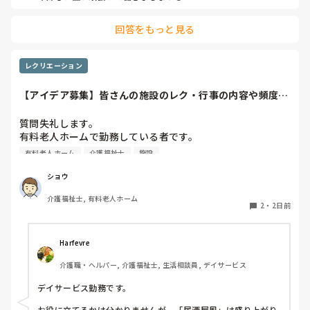
やだな、この自暴自棄…
回答をもっと見る
レクリエーション
【アイデア募集】皆さんの施設のレク・行事の内容や頻度を
教えてください
質問失礼します。

有料老人ホームで勤務している者です。

有料老人ホーム
介護福祉士
施設
他の施設様では、どのようなレクリエーションや行事を、ど
のくらいの頻度で行っているのか参考にさせていただきたく
ショウ
質問いたしました。

介護福祉士, 有料老人ホーム
うちの施設では現在、以下のような取り組みを行っていま
2
・
2日前
す。

毎月：「カフェ」と称して少し豪華なおやつとコーヒー・緑
Harfevre
茶等の提供、カレンダー作り

介護職・ヘルパー, 介護福祉士, 生活相談員, デイサービス
隔月： ランチのテイクアウトイベント

デイサービス勤務です。

その他： 季節ごとの定期的な行事(運動会や七夕など)

お役に立てるかは分かりませんが、「居酒屋風」は盛り上がり