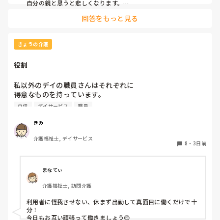
自分の親と思うと悲しくなります。

フルーツや温野菜とかならまだ良いでしょうけど。嚥下状態は
回答をもっと見る
どうなんでしょうか？とろみつけてたりするのを手づかみは抵
抗がありますね。
きょうの介護
役割
私以外のデイの職員さんはそれぞれに

得意なものを持っています。

自信
デイサービス
職員
裁縫や手作業など。

介助で言えば、要領よく動けたりと。

きみ
介護福祉士, デイサービス
今の私を振り返ってみたら…何も持っていないことが虚しく
8
・
3日前
なってきました…

利用者からは「素直に話聞いてくれる」・「言いやすい・頼
まなてぃ
みやすい」

介護福祉士, 訪問介護
って言われます。

利用者に怪我させない、休まず出勤して真面目に働くだけで十
職員から見ての私は？って考えたら答えられる自信がないで
分！

す…

今日もお互い頑張って働きましょう😊