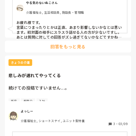
やる気のないぬこさん
介護福祉士, 生活相談員, 施設長・管理職
お疲れ様です。

言葉につまったりとかは正直、あまり影響しないかなとは思い
ます。初対面の相手にスラスラ話せる人の方が少ないですし。
あとは質問に対しての回答がズレ過ぎてないかなどですかね。

あと、最短入職日を伝えられたとの事ですが、それは『すぐに
回答をもっと見る
でも転職しますよ』という感じか『転職時に引き継ぎなどもあ
るので〇月からでお願いしたいです』という感じかどちらでし
ょう？

意外と勘違いされがちなことですが、面接時に『すぐにでも転
きょうの介護
職出来ますよ』アピールってあまり印象良くないんですよね。
自分のことだけを優先しているように取られて。

悲しみが遅れてやってくる
『引き継ぎや残る職員に迷惑が掛からないように、今の職場も
最後までちゃんとやりますよ』って感じの方が面接する側も真
面目さを感じやすくなりますし、それが新しい職場で働くその
続けての投稿ですいません...。

人を想像させます。引き継ぎなども程々に辞めちゃう印象を持
たれると自分達の会社に入っても急に辞めそうだなって思われ
昨日の夜勤でお看取りしたご利用者様のことを思い出しては
たりしますね。

新卒
看取り
入社
泣いています。

エージェントさんは基本的に否定的なことは言いません。まず
は応募者の味方でいる姿勢を取るので。これから新しい環境を
よっしー
探すのに否定的なことばかりでは関わりたくなくなりますし、
夜勤中、訪室すると気配ですぐに私に気付き手を伸ばしてき
紹介会社は沢山あるので自分たちのところを選んで欲しいの
介護福祉士, ショートステイ, ユニット型特養
たり、声も出しにくいのに一生懸命何かを伝えようとしてい
3
・
03/09
で。エージェントも仕事ですからね。
ました。私が少し離れるねと伝えると服を引っ張って首を横
に振られた姿が忘れられません。
