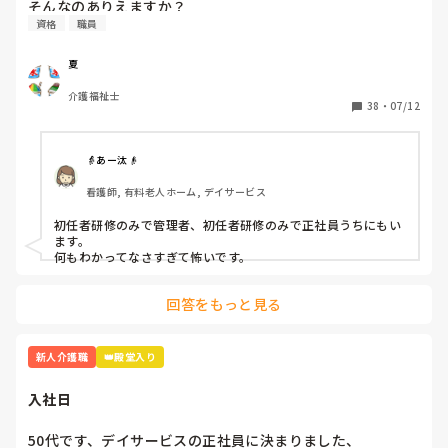
そんなのありえますか？
資格
職員
読んでくれてありがとうございます😭
夏
介護福祉士
38
・
07/12
👵あー汰👴
看護師, 有料老人ホーム, デイサービス
初任者研修のみで管理者、初任者研修のみで正社員うちにもい
ます。

何もわかってなさすぎて怖いです。
回答をもっと見る
新人介護職
👑殿堂入り
入社日
50代です、デイサービスの正社員に決まりました、
