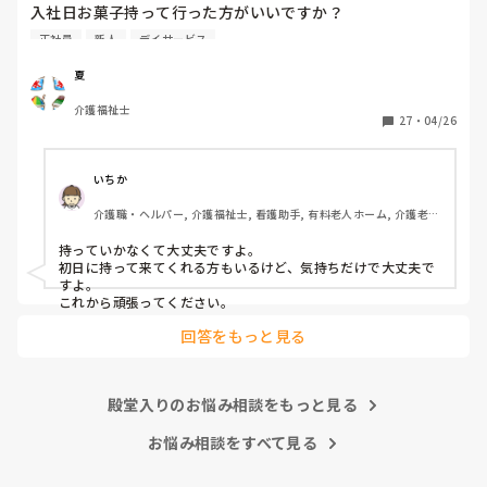
入社日お菓子持って行った方がいいですか？

介護職経験は、デイケア、グループホーム、などあります
正社員
新人
デイサービス
が、忘れてしまいました、また他の方の意見も聞き参考にさ
せてくださいませ
夏
介護福祉士
27
・
04/26
いちか
介護職・ヘルパー, 介護福祉士, 看護助手, 有料老人ホーム, 介護老人
保健施設, 病院, 訪問介護
持っていかなくて大丈夫ですよ。

初日に持って来てくれる方もいるけど、気持ちだけで大丈夫で
すよ。

これから頑張ってください。
回答をもっと見る
殿堂入りのお悩み相談をもっと見る
お悩み相談をすべて見る