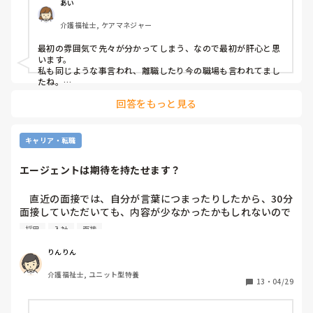
あい
介護福祉士, ケアマネジャー
最初の雰囲気で先々が分かってしまう、なので最初が肝心と思
います。

私も同じような事言われ、離職したり今の職場も言われてまし
たね。

長い先々を考えたら、前に言ったよね！やメモ取ってよね！
回答をもっと見る
は、あまり意味はないです。

上に立つのは難しいですが、少なくともこの人ならやっていけ
る、と思える人が指導すべきですね。
キャリア・転職
エージェントは期待を持たせます？
　直近の面接では、自分が言葉につまったりしたから、30分
面接していただいても、内容が少なかったかもしれないので
すが、最短入職日を伝えられても不採用でした。

採用
入社
面接
　最短入職日を伝えられたのが初めてだったので、余計にシ
ョックでした。

りんりん
　また、面接前にエージェントは否定的な事を言わないの
介護福祉士, ユニット型特養
で、不採用の結果はショック倍増です。

13
・
04/29
　3回の面接を受けて、毎回同じ感じでした。自分が至らな
いのですが、あまり期待は持たせて欲しくないと思うのです