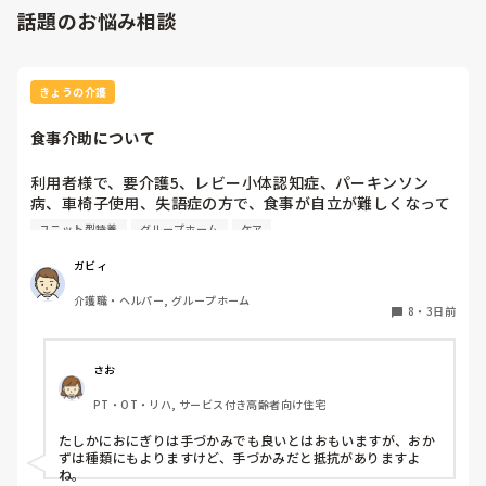
話題のお悩み相談
きょうの介護
食事介助について
利用者様で、要介護5、レビー小体認知症、パーキンソン
病、車椅子使用、失語症の方で、食事が自立が難しくなって
来ました。ご飯を、おにぎりにして、ご自分で手づかみで食
ユニット型特養
グループホーム
ケア
べてもらおうと、幼児が食べるくらいのおにぎりにしてま
す。食べられる時とスプーンを使っても難しい時がありま
ガビィ
す。おかずも、おにぎり同様、手づかみでたべてもらってる
介護職・ヘルパー, グループホーム
時があるのですが、難しい時は、職員が介助しています。ご
8
・
3日前
飯は、おにぎりで手づかみでもいいのかなと思いますが、お
かずの手づかみは、どうかなと思うのですが、皆さんはどう
思われますか？私は、自分の母親が手づかみで食べてるのを
さお
見たら、悲しくなります…職員さん、介助して下さいと思っ
PT・OT・リハ, サービス付き高齢者向け住宅
てしまいます…
たしかにおにぎりは手づかみでも良いとはおもいますが、おか
ずは種類にもよりますけど、手づかみだと抵抗がありますよ
ね。
