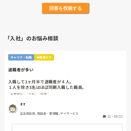
回答を投稿する
「入社」のお悩み相談
キャリア・転職
👑殿堂入り
退職者が多い
入職して1ヶ月半で退職者が４人。

１人を除き3名はほぼ同期入職した職員。

辞める理由は2名の職員の指導仕方。

仕事紹介
入社
指導
1回すれば分かるよね、メモ取らなかったの等を言われまだ1
ヶ月位で質問出来ない環境、それでは続かないですよね。

ます
自分も先に相談させて頂きましたが。

生活相談員, 施設長・管理職, デイサービス
２カ月前に退職願提出ですが、まだ試用期間1ヶ月半、試用
21
・
03/21
期間中に退職しようかと。

紹介会社には悪く感じますが、心的にしんどい。今日も何言