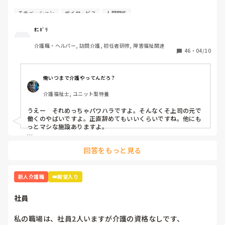
ていただいたというのもあってより悲しさを感じています。

4月から約1週間たち、仕事も少しずつですが覚えてきまし
モチベーション
デイサービス
人間関係
た。人間関係も少しずつ……·

今日はとことん泣いて明日はしっかり休んでまた明後日から
気持ち切り替えて頑張りたいと思います。
ｵﾆｷﾞﾘ
この1週間精神的にきついです。

介護職・ヘルパー, 訪問介護, 初任者研修, 障害福祉関連
46
・
04/10
A(上司)からの厳しい言葉、言い方が本当にきついです。

「お前邪魔」「お前がやれよ」「は？なんで？」

俺いつまで介護やってんだろ？
同期の子、他の職員の方とも話したのですが

介護福祉士, ユニット型特養
「A(上司)って言い方きついよね」「昭和の思考っていう
か…自分の思い通りにならないとキレるからね」と。

うえー　それめっちゃパワハラですよ。そんなくそ上司の元で
働くのやばいですよ。正直辞めてもいいくらいですね。他にも
いい時もあります。利用者様の前では絶対怒らないですけど
っとマシな施設ありますよ。

ね、、。

乗り越え方としては

回答をもっと見る
どうせこいつは怒るだろうって思って、気にしない。

乗り越え方ってありますか？気にしない方法…

怒られる度に一応すいませんと謝罪入れる。

昭和気質な方って高圧的な言動が多いので、オニギリさんが仕
さっきも「ティッシュ早く取りに行けよ！！」と…

事を覚えて1人前になって仕事で見返す。

新人介護職
👑殿堂入り
「どこにあるか分かりません」と言うと「あそこにあるだ
この手のタイプはその方が若い頃など同じような境遇でいわゆ
ろ！！」と。他の職員さんが見かねて「ここにあるからね」
るシゴかれて育ったと思われます。パワハラしてることに気づ
社員
いてないので、時代が遅れてるんですよ。

と教えて頂きました。

一番最強なのはボイスレコーダーでそいつのなめ腐った発言録
私の職場は、社員2人いますが介護の資格なしです、

本当泣きそうです。仕事は楽しいです。頑張ります。

音して、出るとこ出ちゃうこと。
