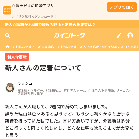
介護士
だけの相談アプリ
アプリで開く
アプリを無料でダウンロード！
新人介護職が2週間で辞める理由と定着の改善策は？
お悩み相談
「新人介護職」のお悩み相談
新人介護職が2週間で辞める理由と定着
新人介護職
新人さんの定着について
ラッシュ
介護職・ヘルパー, 介護福祉士, 有料老人ホーム, 介護老人保健施設, サービス付
き高齢者向け住宅
新人さんが入職して、2週間で辞めてしまいました。

辞めた理由は色々あると思うけど、もう少し続くかなと勝手な
期待を持っていた私でした。言い方悪いですが、介護職は多分
どこ行っても同じく忙しいし、どんな仕事も覚えるまでが大変だ
と思う 。
