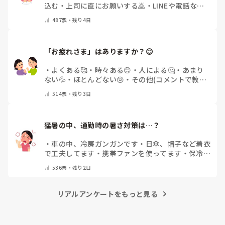
込む
・
上司に直にお願いする🙇
・
LINEや電話など
で申請する
・
その他（コメントで教えてください）
487
票・
残り4日
「お疲れさま」はありますか？😊
・
よくある🥰
・
時々ある😊
・
人による🤔
・
あまり
ない💦
・
ほとんどない😢
・
その他(コメントで教え
てください)
514
票・
残り3日
猛暑の中、通勤時の暑さ対策は…？
・
車の中、冷房ガンガンです
・
日傘、帽子など着衣
で工夫してます
・
携帯ファンを使ってます
・
保冷剤
を持ち運んでいます
・
特に暑さ対策はしていませ
536
票・
残り2日
ん
・
その他（コメントで教えて下さい）
リアルアンケートをもっと見る