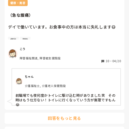
健康・美容
（急な腹痛）
デイで働いています。お食事中の方は本当に失礼します😷

便秘になりがちで悩んでいます。急にくるときもあります。
便秘
夜勤
同じようなお悩みの方はいらっしゃりますか？

こう
特に夜勤フロアで1人勤務されていますとかお聞きすると急
障害福祉関連, 障害者支援施設
なときは｢どうされているのかな？｣と思ってしまいます。

10
・
04/20
私は向いてないかなぁと思ってしまったり。。

ちょっと職場で話せる内容ではないと思いこっそり伺ってみ
ちゃん
ました。
介護福祉士, 介護老人保健施設
前職場でも夜何度かトイレに駆け込む時がありました笑　その
時はもう仕方ない！トイレに行くなっていう方が無理ですもん
😂
回答をもっと見る