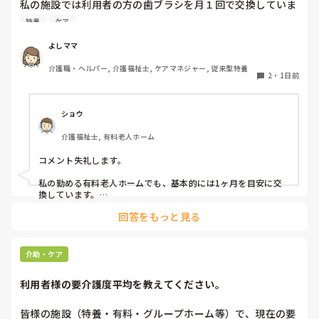
私の施設では利用者の方の歯ブラシを月１回で交換していま
す、みなさんのところはどれくらいの頻度で交換されていま
特養
ケア
すか？
よしママ
介護職・ヘルパー, 介護福祉士, ケアマネジャー, 従来型特養
2
・
1日前
ショウ
介護福祉士, 有料老人ホーム
コメント失礼します。

私の勤める有料老人ホームでも、基本的には1ヶ月を目安に交
換しています。

ただ、施設柄お元気な方も多く、ある程度自立されている方に
回答をもっと見る
関してはご本人のペースにお任せしています。

また、中には経済的な理由で頻繁な購入が難しい方もいらっし
ゃるため、状態を見つつ交換間隔を少し長めにするなど、個別
介助・ケア
の事情に合わせて柔軟に対応しています。

利用者様の要介護度平均を教えてください。
他の施設での対応も気になりますね。参考になれば幸いです。
皆様の施設（特養・有料・グループホーム等）で、現在の要