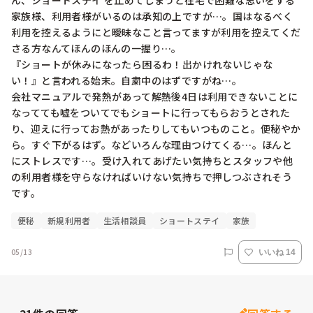
ん、ショートステイ を止めてしまうと在宅で困難な思いをする
家族様、利用者様がいるのは承知の上ですが…。国はなるべく
利用を控えるようにと曖昧なこと言ってますが利用を控えてくだ
さる方なんてほんのほんの一握り…。

『ショートが休みになったら困るわ！出かけれないじゃな
い！』と言われる始末。自粛中のはずですがね…。

会社マニュアルで発熱があって解熱後4日は利用できないことに
なってても嘘をついてでもショートに行ってもらおうとされた
り、迎えに行ってお熱があったりしてもいつものこと。便秘やか
ら。すぐ下がるはず。などいろんな理由つけてくる…。ほんと
にストレスです…。受け入れてあげたい気持ちとスタッフや他
の利用者様を守らなければいけない気持ちで押しつぶされそう
です。
便秘
新規利用者
生活相談員
ショートステイ
家族
05/13
いいね 14