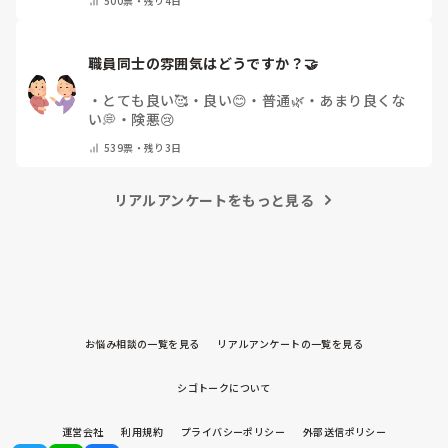
500
票・
残り4日
ん
・
その他（コメントで教えて下さい）
職員同士の雰囲気はどうですか？🤝
・
とても良い🥰
・
良い😊
・
普通🌿
・
あまり良くな
い💭
・
険悪😢
539
票・
残り3日
リアルアンケートをもっと見る
お悩み相談の一覧を見る
リアルアンケートの一覧を見る
シゴトークについて
運営会社
利用規約
プライバシーポリシー
外部送信ポリシー