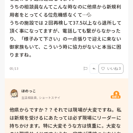
うちの相談員なんてこんな時なのに他県から新規利
用者をとってくる位危機感なくて…💦

うちの施設では２回再検して37.5以上なら退所して
頂く事になってますが、電話しても繋がらなかった
り、「様子みて下さい」の一点張りで迎えに来ない
御家族もいて、こういう時に協力がないと本当に困
りますね。
05/13
いいね 3
ほのっこ
質問主
生活相談員, ショートステイ
他県からですか？？それでは現場が大変ですね。私
は新規を受けるにあたっては必ず現場にリーダーに
持ちかけます。特に大変そうな方は慎重に。大変な