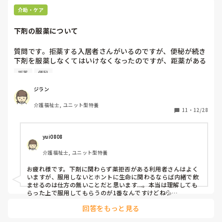
介助・ケア
下剤の服薬について
質問です。拒薬する入居者さんがいるのですが、便秘が続き
下剤を服薬しなくてはいけなくなったのですが、距薬がある
ので看護師から『本人には内緒でご飯に入れてほしい。生命
拒薬
便秘
に関わることだから』と言われました。以前いらっしゃった
施設でもそのように対応していたみたいなんですが、下剤と
ジラン
は言え本人に内緒で薬を入れてもいいのでしょうか？
介護福祉士, ユニット型特養
11
・
12/28
yui0808
介護福祉士, ユニット型特養
お疲れ様です。下剤に関わらず薬拒否がある利用者さんはよく
いますが、服用しないとホントに生命に関わるならば内緒で飲
ませるのは仕方の無いことだと思います...。本当は理解しても
らった上で服用してもらうのが1番なんですけどね💦

高血圧がある為血圧を下げるような薬を服用する利用者の方
回答をもっと見る
が、薬を拒否するからといって服用させなかったら脳梗塞など
のリスクもあるので甘い物に混ぜたりして飲ませてます。