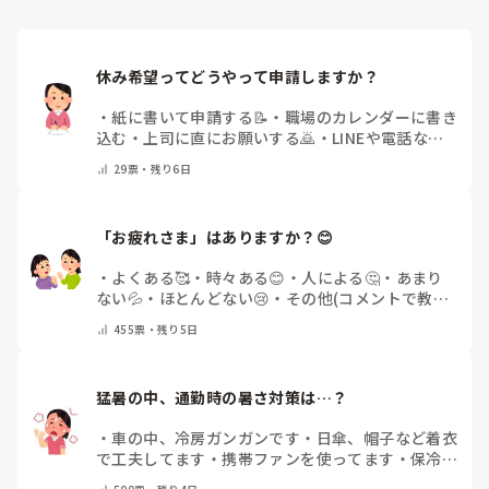
休み希望ってどうやって申請しますか？
・
紙に書いて申請する📝
・
職場のカレンダーに書き
込む
・
上司に直にお願いする🙇
・
LINEや電話など
で申請する
・
その他（コメントで教えてください）
29
票・
残り6日
「お疲れさま」はありますか？😊
・
よくある🥰
・
時々ある😊
・
人による🤔
・
あまり
ない💦
・
ほとんどない😢
・
その他(コメントで教え
てください)
455
票・
残り5日
猛暑の中、通勤時の暑さ対策は…？
・
車の中、冷房ガンガンです
・
日傘、帽子など着衣
で工夫してます
・
携帯ファンを使ってます
・
保冷剤
を持ち運んでいます
・
特に暑さ対策はしていませ