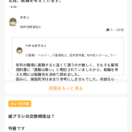
る為、転職を考えています。

納得できる仕事に出会うまでの間

転職
①今の所で我慢する

②系列の他職場に移動する

ボタン
皆さんならどうしますか？

精神保健福祉士
5
・
1日前
ベテルギウスⅡ
介護職・ヘルパー, 介護福祉士, 従来型特養, 有料老人ホーム, サービ
ス付き高齢者向け住宅, デイサービス, 初任者研修, 実務者研修, ユニ
ット型特養
系列の職場に異動すると遠くて通うのが厳しく、そもそも雇用
契約書に「異動は無い」と明記されていましたから、転職を考
えた時には転職先を決めて辞めました。

因みに、施設見学はあまり参考にしませんでした。何故なら、
短時間でほんの一部分しか見させてくれないので良し悪しは判
回答をもっと見る
断出来ないからです。職場の人間関係は働いてみないと分かり
ません。
きょうの介護
歯ブラシの交換頻度は？
特養です
