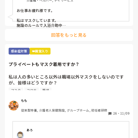
介護職・ヘルパー, デイサービス
お仕事お疲れ様です。

私はマスクしています。

施設のルールで入浴介助中

息苦しい時は外してもよいと

回答をもっと見る
なっていますが、

なんとなく水飛沫とか飛んでくるのが嫌で

マスクしています。

使い捨てのマスクなので

感染症対策
👑殿堂入り
参考にならないかもですが、、、

その中でも冷感マスクを使用しています。

プライベートもマスク着用ですか？
気持ち少し暑さがマシな気がします。
私は人の多いところ以外は職場以外マスクをしないのです
が、皆様はどうですか？

職場が近いと人の目も気になるところですが、マスクの息苦
マスク
コロナ
職場
しさが苦手で💦コロナにもなったこともないので、余計とり
たいんですよね、、
もも
従来型特養, 介護老人保健施設, グループホーム, 初任者研修
26
・
11/09
あろ