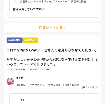
介護福祉士, ケアマネジャー, グループホーム, 障害福祉関連
職場以外しないですね💦
回答をもっと見る
感染症対策
👑殿堂入り
コロナを2類から5類に？皆さんの意見をきかせてください。
与党がコロナを感染症2類から5類に引き下げる案を検討して
いると、ニュースで知りました。

季節性インフルエンザと同じ扱いになるということですが、
インフルエンザ
感染症
コロナ
コロナはインフルエンザと違って、感染力が桁違いですし、
季節を問わず流行しますし、罹患しても治療薬がないので、
だるま
今よりも感染対策が緩和されるかもしれないことに不安しか
介護福祉士, ケアマネジャー, 従来型特養, 介護老人保健施
ありません。

32
・
01/21
設, ユニット型特養
皆さんは、どうお考えでしょうか？
きな