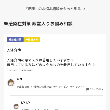
「便秘」のお悩み相談をもっと見る
👑感染症対策 殿堂入りお悩み相談
感染症対策
👑殿堂入り
入浴介助
入浴介助の際マスクは着用していますか？

着用している方はどのようなものを着用していますか？

マスク
入浴介助
窓のない浴室で換気扇をつけてもサウナ状態でしんどいです
😓アドバイスください！
sunu
介護福祉士, 介護老人保健施設, デイサービス, デイケア・通
29
・
05/27
所リハ
ばんばん