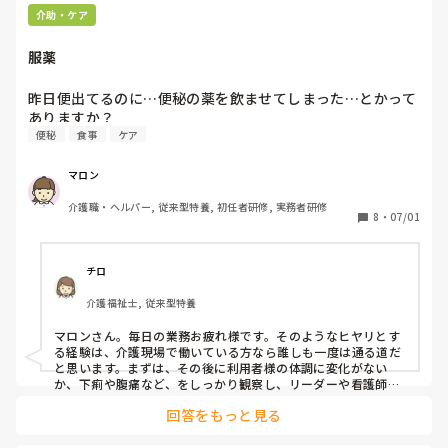
介助・ケア
服薬
昨日便出てるのに…便秘の薬を飲ませてしまった…とかって
ありますか？
便秘
食事
ケア
マロン
介護職・ヘルパー, 従来型特養, 初任者研修, 実務者研修
8
・
07/01
チロ
介護福祉士, 従来型特養
マロンさん。毎日の業務お疲れ様です。そのようなヒヤリとす
る経験は、介護現場で働いている方なら誰しも一度は通る道だ
と思います。まずは、その後に利用者様の体調に変化がない
か、下痢や腹痛など、をしっかり観察し、リーダーや看護師へ
事実を報告して指示を仰ぐのが一番安心です。あまり自分を責
回答をもっと見る
めすぎず、今回のことをこれからのダブルチェックや情報共有
の強化に活かしていけると良いですね。