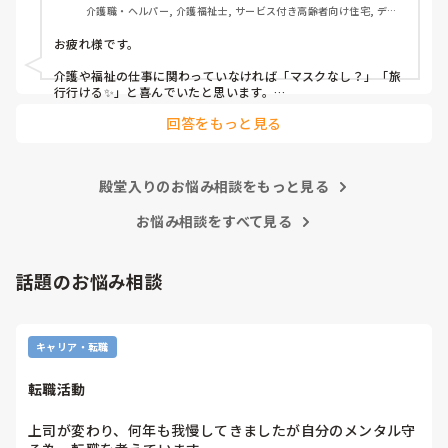
介護職・ヘルパー, 介護福祉士, サービス付き高齢者向け住宅, デイ
サービス, 病院, 訪問介護, 小規模多機能型居宅介護
お疲れ様です。

介護や福祉の仕事に関わっていなければ「マスクなし？」「旅
行行ける✨」と喜んでいたと思います。

回答をもっと見る
しかし、介護職でクラスターや命を落とされる方を目の当たり
にし、感染者が増え人手不足になる現場にいると、早まった判
断だと感じます。

殿堂入りのお悩み相談をもっと見る
インフルエンザと同等？

ワクチン接種や治療費の自己負担などきちんと見極めてからに
していただきたいですね…💦
お悩み相談をすべて見る
話題のお悩み相談
キャリア・転職
転職活動
上司が変わり、何年も我慢してきましたが自分のメンタル守