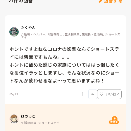
21
件の回答
回答する
たくやん
介護職・ヘルパー, 介護福祉士, 生活相談員, 施設長・管理職, ショートス
テイ
ホントですよね💦コロナの影響なんてショートステ
イには皆無ですもんね。。。

ホントに舐めた感じの家族についてははっ倒したく
なる位イラッとしますし、そんな状況なのにショー
トなんか使わせるなよ〜って思いますよね！
05/13
いいね 2
ほのっこ
質問主
生活相談員, ショートステイ