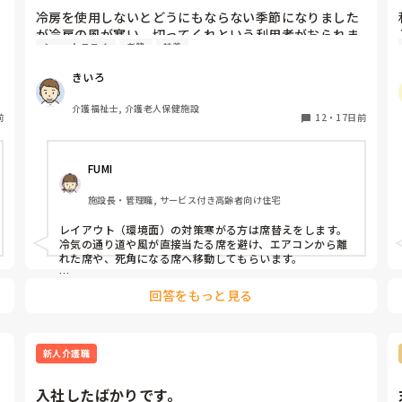
冷房を使用しないとどうにもならない季節になりました
が冷房の風が寒い。切ってくれという利用者がおられま
ショートステイ
老健
特養
す。利用者の居室はなんとか風量、風向き設定で対応で
きるのですが、食堂などのたくさんの人が集まる広いス
きいろ
ペースには大型のエアコンが設置してあり風量設定して
も寒いと訴えられる方がたくさんおられます。

介護福祉士, 介護老人保健施設
前
みなさんはそういう場合、どういう対策をとっておられ
12
・
17日前
ますか？上着を着る等、なんでもいいので教えてくださ
い。
FUMI
施設長・管理職, サービス付き高齢者向け住宅
レイアウト（環境面）の対策寒がる方は席替えをします。

冷気の通り道や風が直接当たる席を避け、エアコンから離
れた席や、死角になる席へ移動してもらいます。

それか、5分の外気浴して暑いか決めてもらいますね。
回答をもっと見る
新人介護職
入社したばかりです。