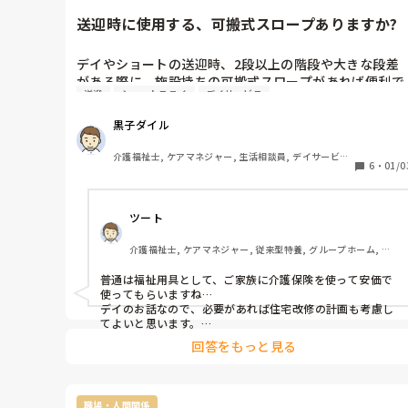
送迎時に使用する、可搬式スロープありますか?
デイやショートの送迎時、2段以上の階段や大きな段差
がある際に、施設持ちの可搬式スロープがあれば便利で
送迎
ショートステイ
デイサービス
はと考え、購入を検討しています。皆様のところには、
そのようなもの、ありますか?
黒子ダイル
介護福祉士, ケアマネジャー, 生活相談員, デイサービス, 
6
・
01/0
ユニット型特養
ツート
介護福祉士, ケアマネジャー, 従来型特養, グループホーム, デ
イサービス
普通は福祉用具として、ご家族に介護保険を使って安価で
使ってもらいますね…

デイのお話なので、必要があれば住宅改修の計画も考慮し
てよいと思います。

形状によって、ケアマネが申告書を作成すれば、意外と
回答をもっと見る
「そこも良いの？」も通りますよね…？

まして玄関からの出入りが効率的、または他には無理でし
たら通ると思います。

入所系や入居系事業所であれば、それは必要でも通りませ
職場・人間関係