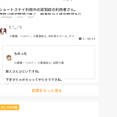
お互い頑張りましょ😊
ショートステイ利用中の認知症の利用者さん。

夜間は帰宅願望は無く、朝食後から帰宅願望あり

帰宅願望
早番
不穏
玄関先に張り付き、「家に帰るから鍵開けてよー」と

大声をだしている。早番も日勤も対応せずに黙々と業務
( ◠‿◠ )
をこなす。一緒に施設内をぐるぐる巡り、時々洗濯物を
干したり畳んだりして何とか休憩時間ギリギリまで対応
介護職・ヘルパー, 介護福祉士, 有料老人ホーム, デイサ
m(._.)m休憩時間終了間近になり、勤務態度が悪い新人
2
・
06/24
ービス
スタッフが出勤してすぐ、「家に帰れるわけないだろ、

こっから出れるわけないだろ」と声を荒げるᕦ(ò_óˇ)ᕤ

ちのっち
認知症の利用者さん不穏に拍車が掛かり、玄関戸を全力
で叩く、叫ぶで大変な事になる。

介護職・ヘルパー, 介護福祉士, 訪問介護
新人スタッフを呼び厳重注意して、日勤者と相談の上

散歩名目で数人のスタッフとお出かけする。

新人さんひどいですね。

１５分位で戻り認知症の利用者さんはケロッとしていた
^_^

下手すりゃボカッってやりそうですね。

組織は川上から腐ると言うが、会社事態が末期なんだろ
明日は我が身、親もこうなってしまう「かも」知らないと
う。誰でもいいから働けって言うスタンスやめる気ない
回答をもっと見る
思ったらたとえ知らない人でも利用者でも客でも「少しは
だろうしねぇᕦ(ò_óˇ)ᕤ

優しくしようよ」

ケアマネさん達ここだけは選んじゃダメですよ
ᕦ(ò_óˇ)ᕤ

って思いますけどね。

きょうの介護
管理者は他人事でさっさと送迎に逃げるᕦ(ò_óˇ)ᕤ

関係ないんでしょうね。
