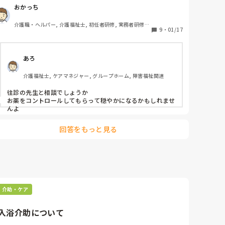
職員の拒否が強い。そばに来るだけであっちいけと。

おかっち
以前は歩行器仕様で歩かれた方、現在は車椅子使用。その
ため、転倒リスク高い。

介護職・ヘルパー, 介護福祉士, 初任者研修, 実務者研修, 
夜勤時にトイレ介助し、居室戻ってベッド臥床してもすぐ
9
・
01/17
ユニット型特養
に立とうとしセンサー鳴る。対応するため、伺ってもあっ
ちいけと言われる、何もできない。転倒リスク高いから見
あろ
守りしないといけない。夜勤時10時間、仮眠すら出来ず。

最近は仕事行くのも気持ちがついていきません。

介護福祉士, ケアマネジャー, グループホーム, 障害福祉関連
こういう場合、どうしたら良いのでしょうか？
往診の先生と相談でしょうか

お薬をコントロールしてもらって穏やかになるかもしれませ
んよ
回答をもっと見る
介助・ケア
入浴介助について