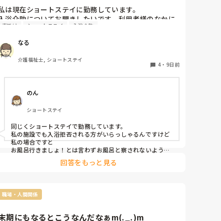
私は現在ショートステイに勤務しています。

入浴介助についてお聞きしたいです。利用者様のなかに
声掛け
ショートステイ
入浴介助
は「めんどくさいから入りたくない」と仰る方も多いで
す。家族様の気持ちもありなるべく入っていただきたい
なる
と思うのですが、良い声掛けの仕方や工夫していること
はありますか？
介護福祉士, ショートステイ
4
・
9日前
のん
ショートステイ
同じくショートステイで勤務しています。

私の施設でも入浴拒否される方がいらっしゃるんですけど
私の場合ですと

お風呂行きましょ！とは言わずお風呂と察されないように
「私が今から一緒に素敵な場所に連れていきます！」など
回答をもっと見る
口上手く言います笑

お風呂場に着くと拒否されるんですけど

「もうせっかくここまで来たんだしシャワー浴びましょ？
新しい服着てさっぱりした方がいいですよ！〇〇さんの為
職場・人間関係
だけにお風呂沸かしたんですよ？」などと可愛く言ってい
ますね笑

9.8割くらいこれで乗り切れてます笑

末期にもなるとこうなんだなぁm(._.)m
残りの0.2割は傾眠です笑
