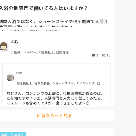
入浴介助専門で働いてる方はいますか？
訪問入浴ではなく、ショートステイや通所施設で入浴介
助専門で働いてる方はおられますか？

ショートステイ
看護師
入浴介助
その施設により違うとは思うのですが、働いていてメリ
ットやデメリットはありますか？
ねむ
介護職・ヘルパー, 介護福祉士, 訪問介護
2
・
10/15
me 
介護福祉士, 従来型特養, ショートステイ, デイサービス, 訪問
介護, ユニット型特養
ねむさん、コンテンツの上部に、🔍検索機能があるのは、
ご存知ですか？いま、入浴専門と入力して試してみたら、
ミスリードも含めてですが、出てきましたよ〜😊
回答をもっと見る
雑談・つぶやき