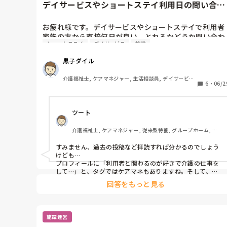
デイサービスやショートステイ利用日の問い合わ
多くしゃべれば、その分情報が漏れるリスクも高くなる。
せについて
と考えれば、契約終了の所に情報を流すのは、個人情報保
護の観点からは、好ましく無いですよね。契約は生きてて
お疲れ様です。デイサービスやショートステイで利用者
も、終了してるんだもん。

家族の方から直接何日が良い、とれるかどうか問い合わ
ショートステイ
デイサービス
施設
せくることありますか？ケアマネを通してが原則です
会社？仕事？社会？として割りきるなら、正解だと思いま
が、ご家族によっては、直接とりたいという方がいま
すよ。
黒子ダイル
す。同じ法人内であれば、ケアマネとのコミュニケーシ
ョンもしやすいですが、外部のケアマネの場合だと、す
介護福祉士, ケアマネジャー, 生活相談員, デイサービス, 
ぐに連絡がつかない場合もあります。
6
・
06/2
ユニット型特養
ツート
介護福祉士, ケアマネジャー, 従来型特養, グループホーム, デ
イサービス
すみません、過去の投稿など拝読すれば分かるのでしょう
けども…

プロフィールに「利用者と関わるのが好きで介護の仕事を
して…」と、タグではケアマネもありますね。そして、デ
イサービスとショートの問い合わせに対応をお考え…ショ
回答をもっと見る
ータキかな、との考えも出できますが…　今の黒子ダイル
さんは、どの職位、どの種別で勤務されてますか？　どの
お立場での投稿か、教えて頂けますか？
施設運営