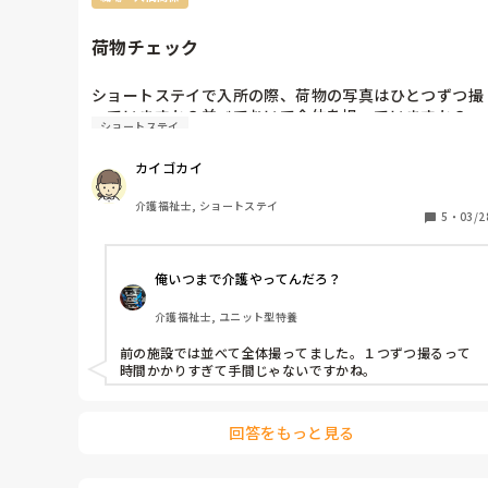
んので、例えば帰宅支援など必要でしたら施設が用意する
所もまあまあありますね… １度用意すれば後も必要時使え
ますから…
荷物チェック
ショートステイで入所の際、荷物の写真はひとつずつ撮
っていますか？並べておいて全体を撮っていますか？
ショートステイ
カイゴカイ
介護福祉士, ショートステイ
5
・
03/2
俺いつまで介護やってんだろ？
介護福祉士, ユニット型特養
前の施設では並べて全体撮ってました。１つずつ撮るって
時間かかりすぎて手間じゃないですかね。
回答をもっと見る