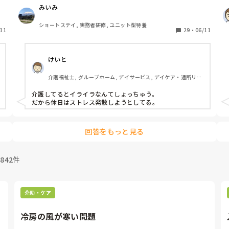
行きたいって言って連れて行きますが、また立ってトイレ
みいみ
と言う人。もう1人は精神の人で落ちつかないから、薬飲
んでも徘徊して。あたし達職員はおかしくなりそうです。

ショートステイ, 実務者研修, ユニット型特養
11
あたしは特にイライラMAXになって、おかしくなりそうで
29
・
06/11
す。イライラしますが、たまに虐待とかも頭の片隅にあっ
たりとか😭

けいと
夜勤中も1人なので、おかしくなりそうです。

皆さんはイライラMAXになりますか？
介護福祉士, グループホーム, デイサービス, デイケア・通所リ
ハ, 初任者研修, 実務者研修, 障害者支援施設
介護してるとイライラなんてしょっちゅう。

、
だから休日はストレス発散しようとしてる。
な
郷
回答をもっと見る
/842件
介助・ケア
冷房の風が寒い問題