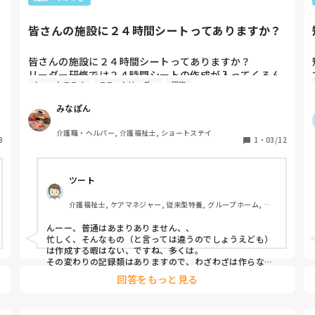
皆さんの施設に２４時間シートってありますか？
皆さんの施設に２４時間シートってありますか？

リーダー研修では２４時間シートの作成が入ってくるん
ショートステイ
ユニットリーダー
研修
ですけど、私の施設にはなくて…😓

ショートステイだからなのか？

みなぽん
もしある方は具体的にどういうことを書いているのか教
えて欲しいです！
介護職・ヘルパー, 介護福祉士, ショートステイ
8
1
・
03/12
ツート
介護福祉士, ケアマネジャー, 従来型特養, グループホーム, デ
イサービス
んーー、普通はあまりありません、、

忙しく、そんなもの（と言っては違うのでしょうえども）
は作成する暇はない、ですね、多くは。

その変わりの記録類はありますので、わざわざは作らな
い、と思いますね…
回答をもっと見る