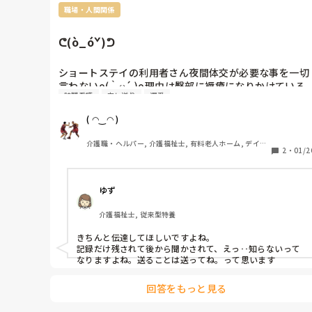
職場・人間関係
ᕦ(ò_óˇ)ᕤ
ショートステイの利用者さん夜間体交が必要な事を一切
言わないo(｀ω´ )o理由は臀部に褥瘡になりかけている
訪問看護
申し送り
遅番
箇所がある事を訪看の記録を見て知るo(｀ω´ )o

日勤から遅番への申し送りも無く、記録上１７時体交し
( ◠‿◠ )
てから何にもしてない事を訪室して発見する。

かなりの赤みではあったがそれ以降体交しながら様子を
介護職・ヘルパー, 介護福祉士, 有料老人ホーム, デイサ
見て朝には赤みは消えていたᕦ(ò_óˇ)ᕤ

2
・
01/2
ービス
早番に申し送りしたがノーコメントᕦ(ò_óˇ)ᕤ

新規入居の利用者が風呂場で怪我をしたらしく、

ゆず
看護師が対応した記録を読みながら次の人受診までは分
かった。それも何にも言わないo(｀ω´ )o

介護福祉士, 従来型特養
他にもたくさんあるけど、業務上必要がある事は共有し
ないとダメなんだけど、そもそも職員間のコミニュケー
きちんと伝達してほしいですよね。

ションが少ないし、ポンコツ管理者もその通り。

記録だけ残されて後から聞かされて、えっ‥知らないって
最低限の事ですら出来ないのに、何故か非正規社員には
なりますよね。送ることは送ってね。って思います
マウント取ろうとするᕦ(ò_óˇ)ᕤ

大した知識も経験も無い筈なんだけどᕦ(ò_óˇ)ᕤ

回答をもっと見る
グループLINEもお気持ち表明の場に去年からなってる。
休日にまでどうでもいいお気持ち表明迷惑だから
