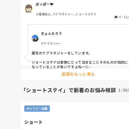
ぼっぽー🐦
誰にでも当てはまるニーズは書いちゃダメだけど、

誰にでも当てはまるニーズを記載して、

介護福祉士, ケアマネジャー, ショートステイ
どんな場合でもそれが達成できる様になっている。

4
・
12/
だって個別のニーズを書いたら、

きょんたろう
個別に、ご利用毎に、ニーズ抽出が必要だからね！

無理だね！！

ケアマネジャー
百も承知です😭

居宅のケアマネジャーをしています。

でも、中には、ちゃんと居宅のケアマネさんと連携して
アセスメントしてるショートってあるのかな、もしある
ショートステイは家族にとって泊まることそのものが目的に
ら、どんなふうにケアプラン作ってるのかな？と、桃源
なっていることが多いですよねー💦

に想いを馳せる気持ちで投稿します。

回答をもっと見る
私が関わっているショートステイでは、利用者ごとに違うケ
アプランになっていると思います。

こんなショートがあったら働いてみたいな。

基本的に居宅のケアプランに連動させなくてはならないと思
いや…うーん…大変だろうと思います💦

「ショートステイ」で新着のお悩み相談
1-30
うので、ニーズなど居宅プランと同じになっていることが多
いです。

ショートステイによっては、リハビリや機能訓練を行ってい
あなたがご存知のショートではケアプランは皆同じです
たり、レクなどの活動も違うので、それは施設でできること
か？

と利用者さんのニーズをアセスメントして記載しているのか
キャリア・転職
なと思います。

担当者会議でショートステイの過ごし方を利用者さん、ご家
ショート
族、事業所とすり合わせをするようにしています。