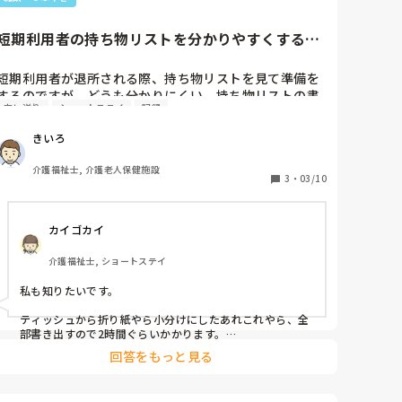
短期利用者の持ち物リストを分かりやすくするた
めには
短期利用者が退所される際、持ち物リストを見て準備を
するのですが、どうも分かりにくい。持ち物リストの書
申し送り
ショートステイ
記録
式が悪いのか、荷物の保管方法が悪いのか、無駄に時間
が掛かっているように感じます。些細なことでもいいの
きいろ
で皆さんの施設で工夫されていることがあれば教えて欲
しいです。
介護福祉士, 介護老人保健施設
3
・
03/10
カイゴカイ
介護福祉士, ショートステイ
私も知りたいです。

ティッシュから折り紙やら小分けにしたあれこれやら、全
部書き出すので2時間ぐらいかかります。

途中で家族が知らない間に荷物を入れ替えてたりして、毎
回答をもっと見る
回何らかのトラブル。

ダンボール5個持ってきた人もいました。
