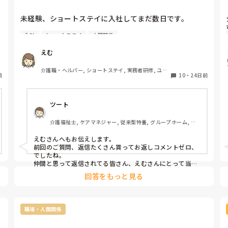
未経験、ショートステイに入社してまだ数日です。

入社
ショートステイ
人間関係
まだ仕事内容も人間関係にも馴染めず不安な毎日です。

いつか、どちらもうまく行くようになるのでしょう
えむ
か…。

介護職・ヘルパー, ショートステイ, 実務者研修, ユニ
前
出来上がっているコミュニティに入ることになるので転
10
・
24日前
ット型特養
校生みたいな気分です。

みなさんはどのくらいして馴染みましたか？

ツート
介護福祉士, ケアマネジャー, 従来型特養, グループホーム, デ
イサービス
えむさんへもお伝えします。

前回のご質問、返信たくさん貰ってお返しコメントゼロ、
でしたね。

仲間と思って返信されてる皆さん、えむさんにとって当た
り前なのですかね…？

回答をもっと見る
せめて、コメントか、イイネの例外なくの対応はされても
罰はあたらない、ですよ…

これでブロックの方もおられました、それは、それで構い
ません…　でも、何か、違う対応＝考えの元でやり取りす
職場・人間関係
るのは、普通の事ではないかな、と、私は思えるんです…

いかがでしょうか？　多くの方は、例え反対意見であって