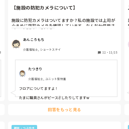
とm(._.)m

玄関戸が破損して鍵も壊れていたᕦ(ò_óˇ)ᕤ

【施設の防犯カメラについて】
帰宅願望だけな訳ないだろうに、特に外泊帰りなら余計
に興奮するってm(._.)m

施設に防犯カメラはついてますか？私の施設では上司が
色々あって娘さんが迎えに来て自宅に帰る羽目に
小まめに防犯カメラを確認しています。なんだか信用さ
m(._.)m

ショートステイ
ストレス
れていないのかなとどうしてもマイナスに捉えてしまい
その時にの記録一切なしᕦ(ò_óˇ)ᕤ

ます。夜勤中も少し一息つきたいとも思っても常に防犯
仕事になりませんだってᕦ(ò_óˇ)ᕤ

あんころもち
カメラで見られていると思うと気が引けます。
対応するのが仕事だろᕦ(ò_óˇ)ᕤ

介護福祉士, ショートステイ
3
12
・
11/15
たつきり
介護福祉士, ユニット型特養
フロアについてますよ！

たまに職員さんがピース✌したりしてますw
回答をもっと見る
雑談・つぶやき