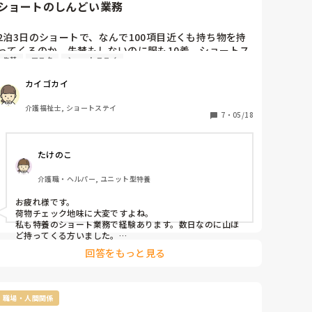
ショートのしんどい業務
自分が腐る前にそんなとこやめちゃいます。「なんとかに
染まればなんとやら」

2泊3日のショートで、なんで100項目近くも持ち物を持
ですよ。今は「うわっ、あんな対応してやばっ」とか思っ
ってくるのか。失禁もしないのに服も10着。ショートス
ても、毎日そんな光景みていたら

失禁
マスク
ショートステイ
テイ業務の一番嫌いな仕事だ。荷物のチェックと退所の
チェック。マスクとかも箱で持ってくるから一枚ずつ出
「自分もあんな対応していいんだ」

カイゴカイ
して数えてるけど、衛生的にどうなんかなといつも思
ってなっちゃいそうですよ。利用者無視したり「どうせ忘
う。
介護福祉士, ショートステイ
れるから適当でいいや」って「ウチに帰れるわけねーよ、
7
・
05/18
バーカ」とか言っちゃったりね。

施設はスタッフによりけり。
たけのこ
介護職・ヘルパー, ユニット型特養
お疲れ様です。

荷物チェック地味に大変ですよね。

私も特養のショート業務で経験あります。数日なのに山ほ
ど持ってくる方いました。

全部写真に撮りますが、数日間に必要な物のみ居室に置
回答をもっと見る
き、明らかに使わない物はスタッフルームで預かってまし
た。退所時には使った物のみチェックして預かってた物は
そのまま返していました。

マスクも預かりでした。衛生上枚数を数えず1箱としてま
職場・人間関係
した。