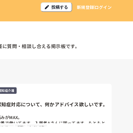
新規登録
ログイン
投稿する
軽に質問・相談し合える掲示板です。
認知症介護
認知症対応について、何かアドバイス欲しいです。
みがMAX。

特養で働いてます。入居者Aさんに困ってます。もともと
センサー
仮眠
トイレ介助
ショートステイから特養に入居された。来て3週間。男性