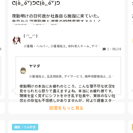
も、応えがあります、、なーにもなし、はどーかなと思い
ᕦ(ò_óˇ)ᕤᕦ(ò_óˇ)ᕤ
ますね、、
夜勤明けの日何故か社長自ら施設に来ていた。

来月から深夜勤務と遅番の時間変更するらしく、

帰宅願望
仕事紹介
遅番
一応説明の為に来たらしいᕦ(ò_óˇ)ᕤ

一切目も合わさず早口でペーパーを読み上げる。

( ◠‿◠ )
ここで登場する謎めいた社労士ᕦ(ò_óˇ)ᕤ

労務管理をしているのかどうか誰も分からない⁇

介護職・ヘルパー, 介護福祉士, 有料老人ホーム, デイサ
9
会ったこと無いし何処に居るのかも不明m(._.)m

1
・
06/16
ービス
謎めいた社労士の指導⁈によると勤務の時間帯によって
求人が左右されるらしいᕦ(ò_óˇ)ᕤ

ヤマダ
お花畑管理者に労務管理指導してないから毎回毎回とん
でもなく過酷なシフトを作り、スタッフは皆んな疲弊し
介護福祉士, 生活相談員, デイサービス, 精神保健福祉士, ユニ
てやさぐれて無関心になる。利用者を平気で放置する事
ット型特養, 障害者支援施設, 社会福祉士
態になるんですけど、一度きちんと指導して下さいと

​夜勤明けの本当にお疲れのところ、こんな理不尽な状況を
社長には直談判したけど無視されましたᕦ(ò_óˇ)ᕤ

見せられたら怒りで震えますよね。本当にお疲れ様です。

都合悪かったのか？それともご自身も労務管理の知識不
​現場を全く見ずにシフトをかき乱す社長や、実体のない社
足なのを知られたく無いのか？

労士の存在も不信感しかありませんが、何より遅番スタッ
フの対応が酷すぎますね。玄関戸を破損するほどの事態に
外泊から帰ってきたショートステイ利用中の認知症の利
回答をもっと見る
なっているのに、記録に残さないのは信じられません。

用者さんが帰宅直後から不穏だったらしいけど、

​投稿者さんが「対応するのが仕事だろ」と仰る通り、あま
仕事しない遅番は基本的に認知症の利用者さん対応が苦
りにプロ意識に欠けています。これでは真面目に頑張って
手なのか嫌なのか分かりかねますが、恐らくいつも通り

いる人ばかりがすり減ってしまいますよね。
雑談・つぶやき
部屋に帰ってくれと連呼してスイッチを入れたのだろう