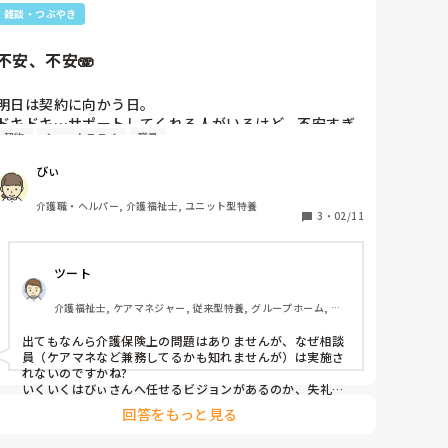
家族さんが「ない」と言うから夜勤で残業して当日対応し
雑談・つぶやき
た職員に電話してカメラ通話してああだこうだやって、2
時間残業して。結局見つかりませんてでした。すみません
でした。

不安、不安🫨
とインシデントあげたのに、家族が見落としてただけだっ
たり。
明日は契約に向かう日。

ドキドキ…サポートしてくれる人がいるけど、不安すぎ
契約
ショートステイ
職員
る。

介護職員がショートステイの契約に出ていいのか疑問だ
びぃ
けど
介護職・ヘルパー, 介護福祉士, ユニット型特養
3
・
02/11
ツート
介護福祉士, ケアマネジャー, 従来型特養, グループホーム, デ
イサービス
出てもなんら介護保険上の問題はありませんが、なぜ相談
員（ケアマネなど兼務してるかも知れませんが）は実施さ
れないのですかね?

いくいくはびぃさんへ任せるビジョンがあるのか、失礼な
がら人員的な問題か…と思いますが、、

回答をもっと見る
でも、基本を押さえれば、対して難しくはありません

…　準備されて、やってみて下さい、、