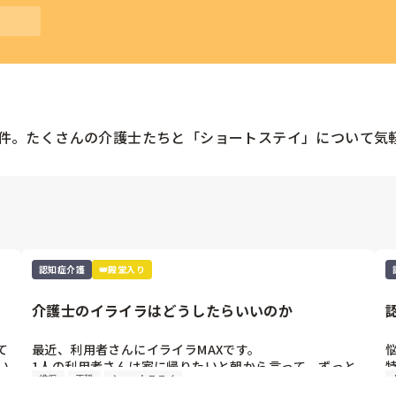
件。たくさんの
介護士
たちと「
ショートステイ
」について気
認知症介護
👑殿堂入り
介護士のイライラはどうしたらいいのか
て
最近、利用者さんにイライラMAXです。

悩
い
1人の利用者さんは家に帰りたいと朝から言って、ずっと
徘徊
不穏
ショートステイ
職員にいってきます。もう1人は勝手に立って、トイレに