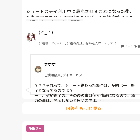
ショートステイ利用中に帰宅させることになった後、

担当ケアマネからは電話きたけど、その後家族からも一
会議
ショートステイ
施設長
切連絡無し。デイ利用も無し。

管理者は何もできないから当然フォローも無く今に至る
( ◠‿◠ )
ᕦ(ò_óˇ)ᕤ

ケアマネとのやり取りしてるのか？と聞いたスタッフが
介護職・ヘルパー, 介護福祉士, 有料老人ホーム, デイサ
いた。答えはやってないᕦ(ò_óˇ)ᕤ

2
・
27日
ービス
担当者会議に出て何を話してるのかもわからないけど、

最低限のルールとお作法が分からないんだと思う。

ポポポ
社長がケアマネに高圧的な態度取るし、そもそもの繋が
りを作るのを馬鹿にしている節があるᕦ(ò_óˇ)ᕤ

生活相談員, デイサービス
それは相手にもされないし、勝手にサービス組まれる
し、他のケアマネさん達がうちにサ責が居るのかいない
？？？それって、ショート終わった場合は、契約は一旦終
のか分からないらしいᕦ(ò_óˇ)ᕤ

了となってるのでは？

何故か潰れないうちの会社？不思議だなぁm(._.)m
一旦、契約終了の、その後の事は個人情報になるので、極
力の事は、開示しないと思いますよ。

回答をもっと見る
利用中や、今後の利用が決まってるなら、情報は貰いたい
ところだけど。

デイサービスでも、入院後の経過とか、利用再開飲み込み
施設運営
無いのに、やたらと無駄に個人情報垂れ流す人もいてます
が、(デイとしては、解りやすくて助かりますますが)
