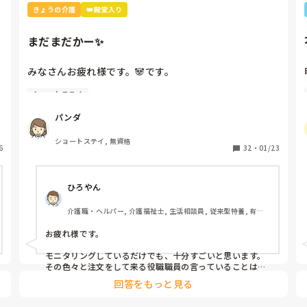
きょうの介護
👑殿堂入り
まだまだかー✨️
みなさんお疲れ様です。🐼です。

ショートステイ
気にしないようにしていますが、まだ介護職に入って浅
いですが、利用者さんとのかかわりはもちろんモニタニ
パンダ
ングしながら、大事にしていますが、ある役をおもちの
職員が、モニタニングしてるだけでは駄目よ！て言われ
ショートステイ, 無資格
6
ました。一人一人のプランがあるから、それを暗記し
32
・
01/23
て、(外部の人の要望も聞いているし)この仕事甘くみて
たらあかんし、その利用者さんが何の目的でショートス
ひろやん
ティに来ているのか、台帳みて覚えてほしいと言われま
した。

介護職・ヘルパー, 介護福祉士, 生活相談員, 従来型特養, 有料
みなさんは、一人一人の利用者さんの台帳みて目的まで
老人ホーム, デイサービス, デイケア・通所リハ, ユニット型特
把握しておられるんでしょね？？？？？

養
お疲れ様です。

まだまだたくさん覚えることあるから、頭が、パンクし
モニタリングしているだけでも、十分すごいと思います。

ます。

その色々と注文をして来る役職職員の言っていることは間
違えではないですが、

回答をもっと見る
基本はモニタリングからです。

どうしょ😭😭😭😭
そして次に、利用者さんの既往歴を段々と覚えることだと