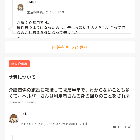
ポポポ
生活相談員, デイサービス
介護２０年目です。

最近思うようになったのは、子供っぽい？大人らしい？って何
なのかと考える様になって来ました。

自分に置き換えて考えてみましょう。

回答をもっと見る
例えば運動会、大人になってやります？

敬老会、おばあちゃん？　又は、両親にするとしたら、孫つれ
新人介護職
て実家に行って、ご飯、プレゼント？外食と言う所ですかね？

サ責について
クリスマスもにたような、感じ？

そもそも、大人になって、イベントってやるのかな？端午の節
介護関係の施設に転職してまだ半年で、わからないことも多
句、お雛様、やる？　やったとして、食事、プレゼント位なも
くて。ヘルパーさんは利用者さんの身の回りのことをされま
のでしょ？

すが、その中にサ責という方がいらっしゃいます。サ責とは
サ高住
施設
何の略なのでしょうか？そひてどんな仕事をするのでしょう
って、考えたら、施設での○○イベントは、実際子供がやる事
かもしれないですよね？逆に孫や、子供にやってあげる側！！
か？
さお
なのが、大人ですよね？

PT・OT・リハ, サービス付き高齢者向け住宅
1
・
5日前
じゃあ！！逆に、最近の大人って何してる？ゲーム？漫画？プ
ラモデル、ハロウィンの仮想？ファミレス？でご飯、等々！！
遊ぶ大人めっちゃ多いよね？
