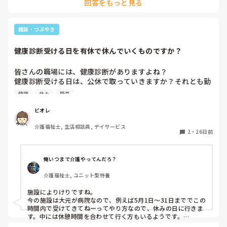
回答をもっと見る
どうなる事でもないのですが、弱い者の味方になれるようにし
就職活動を始めて、内定を貰い、7月から勤務することにな
なければ、と思ってます。
った。

前職での経験を加味していただき給与も前職と変わらない、
雑談・つぶやき
有り難いことだと感じました。

健康診断受ける日を有休で休んでいくものですか？
まさか健康体だった自分が適応障害になるとは微塵も思って
皆さんの職場には、健康診断がありますよね？

いませんでした。

健康診断受ける日は、公休で取っていきますか？それとも勤
それくらい誰にでも起こりうる可能性のある身近な病気で
務内に受けて仕事に戻って勤務始めるんですか？

す。

健康
休み
職員
一見「何もしていないように見える人」は実は今まさに「見
健康診断の為に、有休を使って受ける職場もあるんでしょう
えない何かと闘っている人」なのかもしれません。

ビオレ
か？？
それは果たして適応障害だけに言えることなのでしょうか？
介護福祉士, 生活相談員, デイサービス
他の障害や病気は？

2
・
26日前
歩きながら、躓きながら、たまに来た道を戻ったりしながら
自分のペースで歩んでいきましょう。

私はそんな皆さんの背中を支えられる人でありたいと願い、

俺いつまで介護やってんだろ？
それが福祉の本質であることを再確認しました。

介護福祉士, ユニット型特養
施設によりけりですね。

今の施設は大元が病院なので、例えば5月1日～31日まででこの
時間内で受けてきてねーってやり方なので、休みの日に行きま
す。中には休憩時間を合わせて行く方もいるようです。
