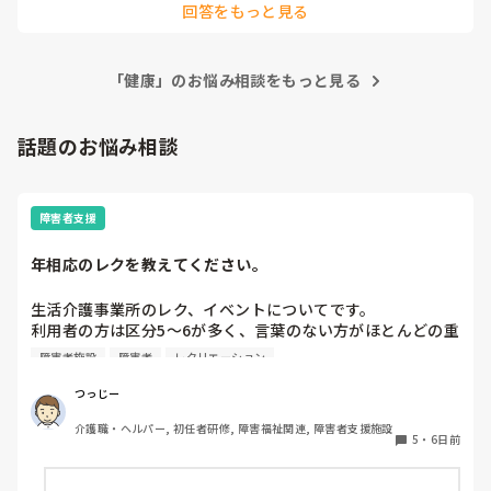
回答をもっと見る
前の施設は勤務中に時間になったら近くの提携してる病院に行
って受けて戻って業務に入るみたいな感じでした。

その前の施設も出勤して時間になったら、近くの提携してる病
「健康」のお悩み相談をもっと見る
院行って受けて戻って仕事でした。

その前は施設に健康診断用のバスが数台来られて、施設で受け
ました。この時は勤務中ならそのまま受けて仕事、休みならわ
話題のお悩み相談
ざわざ出てきて受けるみたいな流れでした。

有給で健康診断受けたことないのでわかりません。
障害者支援
年相応のレクを教えてください。
生活介護事業所のレク、イベントについてです。

利用者の方は区分5〜6が多く、言葉のない方がほとんどの重
度〜最重度の方々です。

障害者施設
障害者
レクリエーション
レクやイベントを企画する際、どうしても子どもっぽいイベ
ントになりがちです。

つっじー
みなさん30代なので、年相応で、なおかつ本人たちが楽しめ
介護職・ヘルパー, 初任者研修, 障害福祉関連, 障害者支援施設
る企画のアイデアはないでしょうか？
5
・
6日前