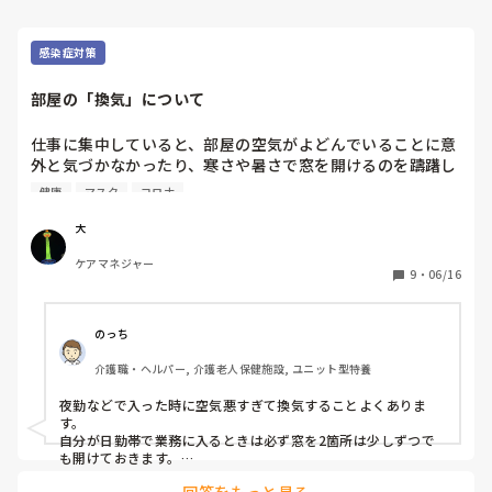
感染症対策
部屋の「換気」について
仕事に集中していると、部屋の空気がよどんでいることに意
外と気づかなかったり、寒さや暑さで窓を開けるのを躊躇し
たりしちゃいます。みなさんの今の仕事場は大丈夫ですか？ 
健康
マスク
コロナ
定期的な換気ができているか、ちょっと気になっています。
大
ケアマネジャー
9
・
06/16
のっち
介護職・ヘルパー, 介護老人保健施設, ユニット型特養
夜勤などで入った時に空気悪すぎて換気することよくありま
す。

自分が日勤帯で業務に入るときは必ず窓を2箇所は少しずつで
も開けておきます。

空気の流れが悪いと色んなものが滞るので😅