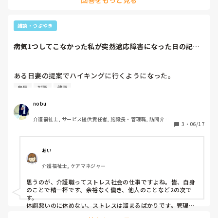
回答をもっと見る
雑談・つぶやき
病気1つしてこなかった私が突然適応障害になった日の記録
②
ある日妻の提案でハイキングに行くようになった。

ハイキングに慣れてくると登山にもチャレンジするようにな
自信
就職
健康
った。

毎週土曜日に行くようになった。

nobu
介護福祉士, サービス提供責任者, 施設長・管理職, 訪問介護, 
登山ではすれ違う人と一期一会の関わり、自然を全身に受け
3
・
06/17
障害福祉関連
山頂に到達した者だけが得ることができる絶景、達成感。

思えば、これらは全て私に足りなかったものなのかもしれな
い。

あい
これらが徐々に心身を整えて、登頂という小さな成功体験の
介護福祉士, ケアマネジャー
積み重ねが自信の種を蒔きやがて芽吹いていったのかもしれ
ない。

思うのが、介護職ってストレス社会の仕事ですよね。皆、自身
のことで精一杯です。余裕なく働き、他人のことなど2の次で
現在やっとこ、、症状はほぼ消失し、安定してきた。

す。

医師からも就労可能との診断をもらった。6月入ってのこと
体調悪いのに休めない、ストレスは溜まるばかりです。管理者
や上司も同じで、自身を守るのに必死なところも多いです。

だった。
