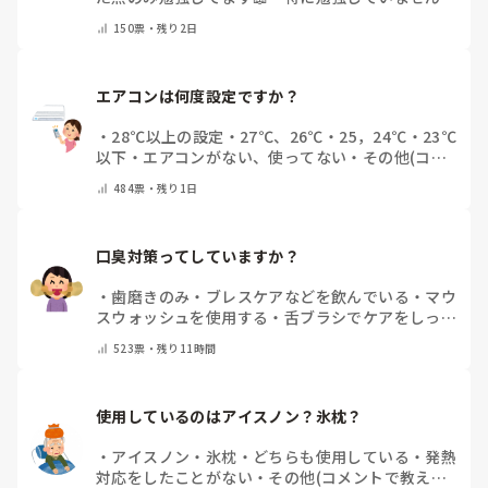
その他（コメントで教えてください）
150
票・
残り2日
エアコンは何度設定ですか？
・
28℃以上の設定
・
27℃、26℃
・
25，24℃
・
23℃
以下
・
エアコンがない、使ってない
・
その他(コメ
ントで教えてください)
484
票・
残り1日
口臭対策ってしていますか？
・
歯磨きのみ
・
ブレスケアなどを飲んでいる
・
マウ
スウォッシュを使用する
・
舌ブラシでケアをしっか
りする
・
フリスクをかじる
・
自分の口臭は気にして
523
票・
残り11時間
いない
・
その他（コメントで教えてください）
使用しているのはアイスノン？氷枕？
・
アイスノン
・
氷枕
・
どちらも使用している
・
発熱
対応をしたことがない
・
その他(コメントで教えて