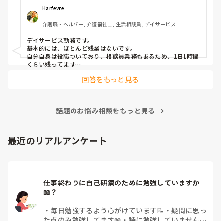
Harfevre
それ見て言うのは、客観的に見てる、第3者か、主宰する側の
意見や印象の問題であって、当事者はそこにこだわる？？
介護職・ヘルパー, 介護福祉士, 生活相談員, デイサービス
デイサービス勤務です。

基本的には、ほとんど残業はないです。

自分自身は役職ついており、相談員業務もあるため、1日1時間
くらい残ってます…
回答をもっと見る
話題のお悩み相談をもっと見る
最近のリアルアンケート
仕事終わりに自己研鑽のために勉強していますか
📖？
・
毎日勉強するよう心がけています📝
・
疑問に思っ
た点のみ勉強してます📖
・
特に勉強していません
・