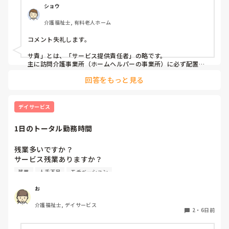
ショウ
90代なら、大人がやる事ではない！！と言う概念かな？大人の
食べに行くのは、カウンターの寿司屋？フレンチ？

介護福祉士, 有料老人ホーム
そんなの考えたら、大人っぽいイベントって？本当に何？

コメント失礼します。

　ご飯食べる、プレゼントあげたり、もらったり。

後は、良くて旅行？位なものでしょ？

サ責」とは、「サービス提供責任者」の略です。

主に訪問介護事業所（ホームヘルパーの事業所）に必ず配置さ
なら、多少子供っぽいのかも知れないけど、楽しい！！って思
れている現場の責任者・リーダーのような立場の方を指しま
わせる事に、振り切ってしまえば？、と思います。

回答をもっと見る
す。

本当に大人っぽいは、｢何もやらない｣だろうと思います。大学
サービス付き高齢者向け住宅だと聞く機会が多いかもしれませ
生にひな祭り、端午の節句やろうぜ！！って、ならないよね？
んね。

デイサービス
やるとしたら、子供、高齢者施設位じゃない？？

施設で働いていると管理者になるので自分の施設では馴染みの
薄い役職ではありますが、勉強する時に覚えたのでそこまで詳
はしゃいでる時点で、子供っぽいって、思いません？

1日のトータル勤務時間
しく説明出来ず、すみません。お役に立てたら幸いです。
子供っぽいは、こだわらなくて良いかも、楽しいが優先事項だ
残業多いですか？

と思います。

サービス残業ありますか？

大人っぽいにこだわり持ち過ぎて、楽しく無いならやらなくて
残業
人手不足
モチベーション
良いかも！！位に思います。

仕事前後のサービス残業含めると

1日に何時間くらい働いていますか？

お
そこに、こだわり持てば、迷走するでしょうね。　大人っぽい
にこだわるのは、第3者であって、当事者は、そこにこだわり
介護福祉士, デイサービス
持ってる人、何人いてるのかな？私も、同じ悩み持ってました
2
・
6日前
が、最終結果は、多少子供っぽくても。楽しかったら良いじゃ
ん。が、私の行き着いた結果です。
