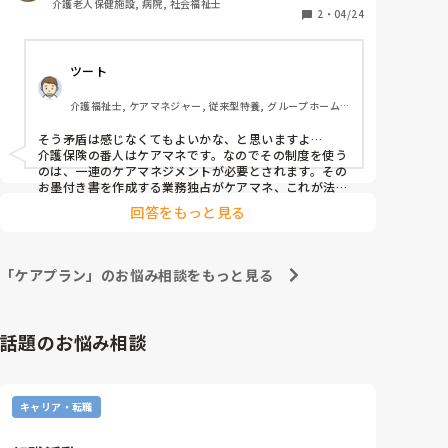
介護老人保健施設, 病院, 社会福祉士
2
・
04/24
ツート
介護福祉士, ケアマネジャー, 従来型特養, グループホーム, 
デイサービス
そう矛盾は感じなくてもよいかな、と思いますよ…

介護保険の番人はケアマネです。なのでその制度を使う
のは、一連のケアマネジメントが必要とされます。その
お墨付き書を作成する業務独占がケアマネ、これが法律
なので…

回答をもっと見る
そして、ドクターの指示書を出してもらう、、これもケ
アマネの業務で、医師に必要な説明とお願いをして、医
師も医療的な関わりの必要へを認めてくれたら、指示書
を書いて下さるわけです。つまり、方向性＝ベクトルは
「ケアプラン」のお悩み相談をもっと見る
同じです。

当然、ケアマネがそのつもりで依頼しても了承されない
ケース、また逆に医師はOKでも、ケアマネがまだ不
要、または他のサービス利用が望ましいなどのアセスメ
話題のお悩み相談
ント結果で、プランには載せないケースも稀にはありま
した。

ただ、基本は利用者様様の、ご家族の思いは、医師、ケ
アマネともに尊重する事でよりよい業務上の利点も得ら
キャリア・転職
れるので、わざわざ否定を先に考えるような事はしない
ですね…

しかし、何にでも例外はつきものですが、これは長くな