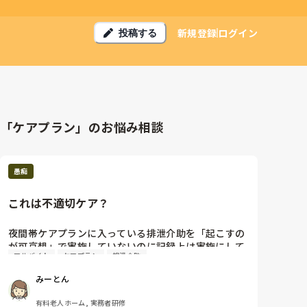
新規登録
ログイン
投稿する
「ケアプラン」のお悩み相談
愚痴
これは不適切ケア？
夜間帯ケアプランに入っている排泄介助を「起こすの
が可哀想」で実施していないのに記録上は実施にして
アルバイト
ケアプラン
排泄介助
いるバイトがいる。

これは不適切ケアじゃないの…？状況証拠しかないか
みーとん
ら上長に報告しても、また同じことがあったら教えて
って言われるだけ。

有料老人ホーム, 実務者研修