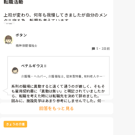
転職活動
りますから、指が疲れるので打てません…
上司が変わり、何年も我慢してきましたが自分のメン
タル守る為、転職を考えています。

転職
納得できる仕事に出会うまでの間

①今の所で我慢する

ボタン
②系列の他職場に移動する

皆さんならどうしますか？

精神保健福祉士
5
・
2日前
ベテルギウスⅡ
介護職・ヘルパー, 介護福祉士, 従来型特養, 有料老人ホー
ム, サービス付き高齢者向け住宅, デイサービス, 初任者研
修, 実務者研修, ユニット型特養
系列の職場に異動すると遠くて通うのが厳しく、そもそ
も雇用契約書に「異動は無い」と明記されていましたか
ら、転職を考えた時には転職先を決めて辞めました。

因みに、施設見学はあまり参考にしませんでした。何故
なら、短時間でほんの一部分しか見させてくれないので
回答をもっと見る
良し悪しは判断出来ないからです。職場の人間関係は働
いてみないと分かりません。
きょうの介護