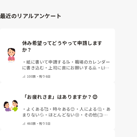
最近のリアルアンケート
休み希望ってどうやって申請します
か？
・
紙に書いて申請する📝
・
職場のカレンダー
に書き込む
・
上司に直にお願いする🙇
・
LINE
や電話などで申請する
・
その他（コメントで
100
票・
残り6日
教えてください）
「お疲れさま」はありますか？😊
・
よくある🥰
・
時々ある😊
・
人による🤔
・
あ
まりない💦
・
ほとんどない😢
・
その他(コメ
ントで教えてください)
460
票・
残り5日