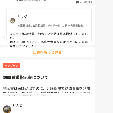
寝たと思ったら、もう起きないといけなくなり

4
・
06/15
お互いの負担かな？と職員にも余裕がないと離床介助
まで回らないことがあります。

ヤマダ
ケアプランの日課表にあれば、提供は必要ですよね。
介護福祉士, 生活相談員, デイサービス, 精神保健福祉士, ユ
ニット型特養, 障害者支援施設, 社会福祉士
ユニット型の特養に勤めていた時は基本提供していまし
た。

動ける方はフロアで、離床が大変な方はベッドにて職員
介助していました。

クリアな方はいらないとおっしゃった時は無理には提供
回答をもっと見る
していませんが。

ケアプランがベースなので、必要ではあると思います。
ケアプラン
訪問看護指示書について
指示書は医師が出すのに、介護保険で訪問看護を利用
する場合、ケアプランに訪問看護を入れるかどうかは
介護保険
訪問看護
ケアプラン
本人の希望やケアマネジャーの見立て等で決まります
よね。

けんじ
なんか矛盾を感じます。