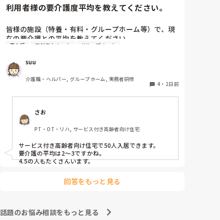
利用者様の要介護度平均を教えてください。
他の施設での対応も気になりますね。参考になれば幸い
です。
皆様の施設（特養・有料・グループホーム等）で、現
在の要介護との平均を教えてください。

要介護
有料老人ホーム
グループホーム
できましたら、規模を添えて頂ければありがたいで
suu
す。
介護職・ヘルパー, グループホーム, 実務者研修
4
・
2日前
さお
PT・OT・リハ, サービス付き高齢者向け住宅
サービス付き高齢者向け住宅で50人入居できます。

要介護の平均は2〜3ですかね。

4.5の人もたくさんいます。
回答をもっと見る
話題のお悩み相談をもっと見る