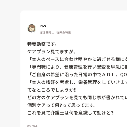
ぺぺ
介護福祉士, 従来型特養
特養勤務です。

ケアプラン見てますが、

「本人のペースに合わせ穏やかに過ごせる様に支
「専門職により、健康管理を行い異変を早急に把
「ご自身の希望に沿った日常の中でＡＤＬ、QO
「本人の嗜好を考慮し、栄養管理をしていきます
てなところでしようか‼️

どの方のケアプランを見ても同じ事が書かれていま
個別ケアって何❓って思ってます。

05/04