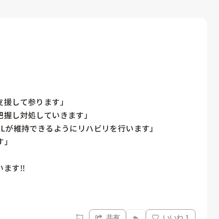
援して参ります」

握し対処していきます」

Lが維持できるようにリハビリを行います」

」

す‼️

共有
いいね 1