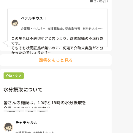
私も加担してることになる…？どこに相談したらいい
2
・
05/17
の…？
ベテルギウスⅡ
介護職・ヘルパー, 介護福祉士, 従来型特養, 有料老人ホー
ム, サービス付き高齢者向け住宅, デイサービス, 初任者研
修, 実務者研修, ユニット型特養
この場合は不適切ケアと言うより、虚偽記録の不正行為
です。

そもそも状況証拠が無いのに、何処で介助未実施だと分
かったのでしょうか？

サラッと流した上長の対応にも問題が有りますが、まず
回答をもっと見る
は動かぬ証拠を見つけて改めて上長に報告、相談した方
がいいです。

それでも上長が動かなければ、更に上の役職者に報告、
介助・ケア
相談するか行政に不正受給していると内部通報するか、
です。
水分摂取について
皆さんの施設は、10時と15時の水分摂取を

全員にできていますか？

ケアプラン
ケア
施設
自立の人は時間になると自ら食堂に来られます。

また、声かけていらないと言う人は無理せずか

チャチャルル
居室で可能な人は居室まて持参しています。

ほぼ、寝たきりの方は食事で時間がかかり

介護福祉士, 有料老人ホーム