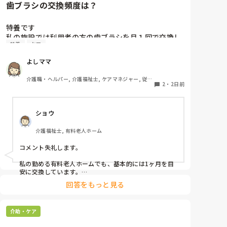
歯ブラシの交換頻度は？
特養です

私の施設では利用者の方の歯ブラシを月１回で交換し
特養
ケア
ています、みなさんのところはどれくらいの頻度で交
換されていますか？
よしママ
介護職・ヘルパー, 介護福祉士, ケアマネジャー, 従来
2
・
2日前
型特養
ショウ
介護福祉士, 有料老人ホーム
コメント失礼します。

私の勤める有料老人ホームでも、基本的には1ヶ月を目
安に交換しています。

ただ、施設柄お元気な方も多く、ある程度自立されてい
回答をもっと見る
る方に関してはご本人のペースにお任せしています。

また、中には経済的な理由で頻繁な購入が難しい方もい
介助・ケア
らっしゃるため、状態を見つつ交換間隔を少し長めにす
るなど、個別の事情に合わせて柔軟に対応しています。
