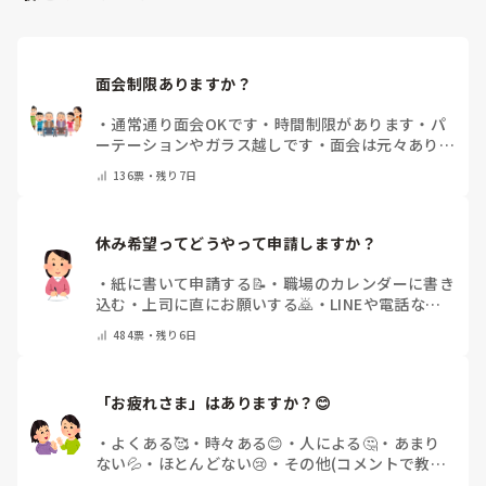
どうぞよろしくお願いいたします。
面会制限ありますか？
・
通常通り面会OKです
・
時間制限があります
・
パ
ーテーションやガラス越しです
・
面会は元々ありま
せん
・
その他（コメントで教えてください）
136
票・
残り7日
休み希望ってどうやって申請しますか？
・
紙に書いて申請する📝
・
職場のカレンダーに書き
込む
・
上司に直にお願いする🙇
・
LINEや電話など
で申請する
・
その他（コメントで教えてください）
484
票・
残り6日
「お疲れさま」はありますか？😊
・
よくある🥰
・
時々ある😊
・
人による🤔
・
あまり
ない💦
・
ほとんどない😢
・
その他(コメントで教え
てください)