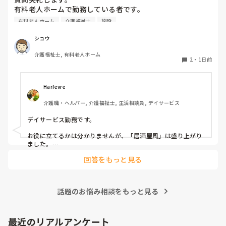
有料老人ホームで勤務している者です。

有料老人ホーム
介護福祉士
施設
他の施設様では、どのようなレクリエーションや行事を、ど
のくらいの頻度で行っているのか参考にさせていただきたく
ショウ
質問いたしました。

介護福祉士, 有料老人ホーム
うちの施設では現在、以下のような取り組みを行っていま
2
・
1日前
す。

毎月：「カフェ」と称して少し豪華なおやつとコーヒー・緑
Harfevre
茶等の提供、カレンダー作り

介護職・ヘルパー, 介護福祉士, 生活相談員, デイサービス
隔月： ランチのテイクアウトイベント

デイサービス勤務です。

その他： 季節ごとの定期的な行事(運動会や七夕など)

お役に立てるかは分かりませんが、「居酒屋風」は盛り上がり
ました。

ノンアルコール飲料に枝豆などのおつまみ、カラオケでデュエ
今の内容も喜ばれているのですが、最近少しマンネリ化して
回答をもっと見る
ットしたり…

きたなと感じており、新しく喜ばれるようなアイデアを探し
アルコールが入ってないのに「酔っちゃった」と雰囲気に呑ま
ています。

れてなのか、ほんのり顔が赤くなる方もいらっしゃいました。

企画の参考にさせていただきたいため、「うちは毎月こんな
参考になれば幸いです。

イベントをしている」「年〇回、こんな大型行事がある」
話題のお悩み相談をもっと見る
「マンネリ打破にこれが盛り上がった！」など、皆さんの施
あとは、寄せ植え(鉢にいくつかの苗を植える)やビンゴ大会な
設のリアルな内容やおすすめのレクをぜひ教えていただける
最近のリアルアンケート
と嬉しいです。
