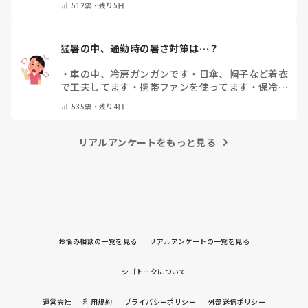
512
票・
残り5日
猛暑の中、通勤時の暑さ対策は…？
・
車の中、冷房ガンガンです
・
日傘、帽子など着衣
で工夫してます
・
携帯ファンを使ってます
・
保冷剤
を持ち運んでいます
・
特に暑さ対策はしていませ
535
票・
残り4日
ん
・
その他（コメントで教えて下さい）
リアルアンケートをもっと見る
お悩み相談の一覧を見る
リアルアンケートの一覧を見る
シゴトークについて
運営会社
利用規約
プライバシーポリシー
外部送信ポリシー