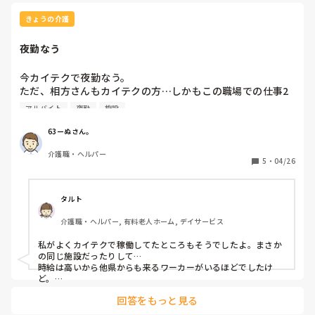
ケアマネにも現状を基に、介護の方針を定めて頂きたいと思い
ます…
きょうの介護
難しいな～～
夜勤なう
今カイテクで夜勤なう。

ただ、相方さんもカイテクの方…しかもこの職場での仕事2
回目だと…(　ﾟдﾟ)

アルバイト
夜勤
施設
社員さんは19時までにはみんな帰りました…

ほとんどの方が結構自立されてるんだがだからと言ってスポ
63ーぬさん。
ットバイト2人で夜勤はないやろw

介護職・ヘルパー
コンビニバイトよりいい加減な人員配置やと思う

5
・
04/26
何かあった時どーするんやろ？責任取れといわれてもねぇ…

普通は片方だけ社員さんやと思うがマジで過去一ヤバい施設
や

タルト
介護職・ヘルパー, 有料老人ホーム, デイサービス
これ役所に通報したら一発アウトちゃうかな？
私がよくカイテクで稼働してたところもそうでしたよ。まさか
の同じ施設だったりして…

時給は高いから他県からも来るワーカーがいるほどでしたけ
ど。

回答をもっと見る
私は短時間勤務で頑張って2ヶ月間稼働しましたが、短時間で
は到底終わらない業務量をカイテクに丸投げ、一部社員は仕事