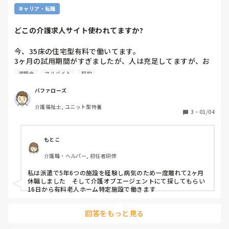
キャリア・転職
どこの介護求人サイト使われてますか?
今、35床の住宅型有料で働いてます。

3ヶ月の試用期間がすぎましたが、人は充足してますが、お
しゃべりの多い、細かくうるさい、入居者は、もの言う人が
退職金
アルバイト
契約
多くて苦手です。おまけに面接時は、正社員で、賞与ありと
確認したのに、雇用契約書もらったら、社長が決めてるみた
バファローズ
いで、面接官でない。勤務態度、会社の状況によるなどの条
介護福祉士, ユニット型特養
件付きの2年間の賞与なし、退職金なしの契約社員でした。

3
・
01/04
52歳で従来型特養、老健、ユニツト特養1年半、今回の住宅
型有料で15年の経験ある男です。大阪市内に住んでます。

もとこ
年明けから、働きながら3月まで、資格の勉強したいので期
介護職・ヘルパー, 初任者研修
間限定で、探してみることにしました。

私は派遣で5年6つの施設を経験し病気のため一度離れて2ヶ月
住宅型など訪問介護は、時間通りするのが容量悪くて苦手な
休職しました　そして介護オブエージェントにて探してもらい
ので、選択から外すことにしました。

16日から有料老人ホーム特定施設で働きます
派遣、紹介会社は、使いません。

回答をもっと見る
働きながら、カイテク介護バイトで122回やつてます。

ジョブメドレーは、前、無断キャンセルしたのでアカウント