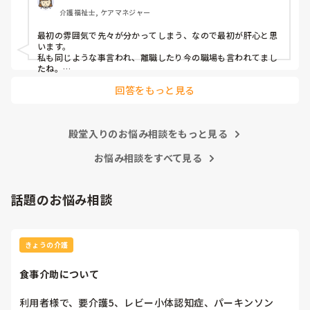
介護福祉士, ケアマネジャー
最初の雰囲気で先々が分かってしまう、なので最初が肝心と思
います。

私も同じような事言われ、離職したり今の職場も言われてまし
たね。

長い先々を考えたら、前に言ったよね！やメモ取ってよね！
回答をもっと見る
は、あまり意味はないです。

上に立つのは難しいですが、少なくともこの人ならやっていけ
る、と思える人が指導すべきですね。
殿堂入りのお悩み相談をもっと見る
お悩み相談をすべて見る
話題のお悩み相談
きょうの介護
食事介助について
利用者様で、要介護5、レビー小体認知症、パーキンソン