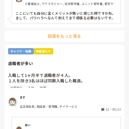
介護福祉士, ケアマネジャー, 従来型特養, ユニット型特養, 居宅ケア
有難いなと感謝しています。

マネ
ここにいても自分に全くメリットが無いと感じた時ですかね。

皆さんの転職する決め手は何ですか？

まして、パワハラへなんて耐えてまで頑張る必要はないです。
あとこの場を借りてお礼を言わせて下さい。

以前アドバイス頂いた方本当にありがとう

回答をもっと見る
ございました。

キャリア・転職
👑殿堂入り
退職者が多い
入職して1ヶ月半で退職者が４人。

１人を除き3名はほぼ同期入職した職員。

辞める理由は2名の職員の指導仕方。

仕事紹介
入社
指導
1回すれば分かるよね、メモ取らなかったの等を言われまだ1
ヶ月位で質問出来ない環境、それでは続かないですよね。

ます
自分も先に相談させて頂きましたが。

生活相談員, 施設長・管理職, デイサービス
２カ月前に退職願提出ですが、まだ試用期間1ヶ月半、試用
21
・
03/21
期間中に退職しようかと。

紹介会社には悪く感じますが、心的にしんどい。今日も何言
あい