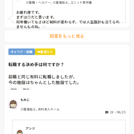
介護職・ヘルパー, 介護福祉士, ユニット型特養
⑨人がいないのに新卒を優遇するから。

⑩未経験可の求人しかないから。

お疲れ様です。

11マネジメント層がまともでないから。

まずは①だと思います。

12その他

何年働いてもさほど給料が変わらず、では人生設計も立てられ
ませんものね。

特に若い方の選択肢からは、まず外れてしまう…
回答をもっと見る
キャリア・転職
👑殿堂入り
転職する決め手は何ですか？
前職と同じ有料に転職しましたが、

今の施設はちゃんとした施設でした。

施設
職場
前職は施設長にパワハラを受けて

いつもご機嫌を伺うみたいなとこが

もみじ
あり、機嫌が悪いと理不尽に叱られる

介護福祉士, 有料老人ホーム
みたいなとこがあり凹んだりしてました。

28
・
06/25
6月入社して最初は違い過ぎる事ばかりで

戸惑い、仕事を覚えるのが大変でしたが、

アンジ
介護の仕事だけに集中出来る今の職場は
