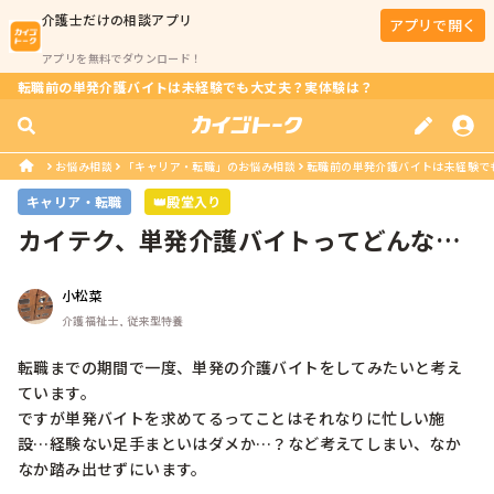
介護士
だけの相談アプリ
アプリで開く
アプリを無料でダウンロード！
転職前の単発介護バイトは未経験でも大丈夫？実体験は？
お悩み相談
「キャリア・転職」のお悩み相談
転職前の単発介護バイトは未経験で
キャリア・転職
👑殿堂入り
カイテク、単発介護バイトってどんな感
じですか？
小松菜
介護福祉士, 従来型特養
転職までの期間で一度、単発の介護バイトをしてみたいと考え
ています。

ですが単発バイトを求めてるってことはそれなりに忙しい施
設…経験ない足手まといはダメか…？など考えてしまい、なか
なか踏み出せずにいます。
