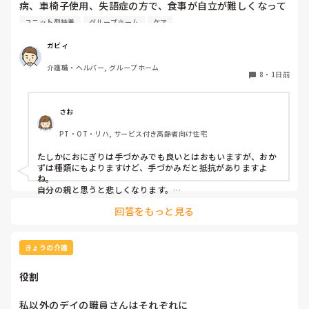
病、車椅子使用、失語症の方で、食事が自立が難しくなって
来ました。ご飯を、おにぎりにして、ご自分で手づかみで食
ユニット型特養
グループホーム
ケア
べてもらおうと、幼児が食べるくらいのおにぎりにしてま
す。食べられる時とスプーンを使っても難しい時がありま
ガビィ
す。おかずも、おにぎり同様、手づかみでたべてもらってる
介護職・ヘルパー, グループホーム
時があるのですが、難しい時は、職員が介助しています。ご
8
・
1日前
飯は、おにぎりで手づかみでもいいのかなと思いますが、お
かずの手づかみは、どうかなと思うのですが、皆さんはどう
思われますか？私は、自分の母親が手づかみで食べてるのを
さお
見たら、悲しくなります…職員さん、介助して下さいと思っ
PT・OT・リハ, サービス付き高齢者向け住宅
てしまいます…
たしかにおにぎりは手づかみでも良いとはおもいますが、おか
ずは種類にもよりますけど、手づかみだと抵抗がありますよ
ね。

自分の親と思うと悲しくなります。

フルーツや温野菜とかならまだ良いでしょうけど。嚥下状態は
回答をもっと見る
どうなんでしょうか？とろみつけてたりするのを手づかみは抵
抗がありますね。
きょうの介護
役割
私以外のデイの職員さんはそれぞれに
