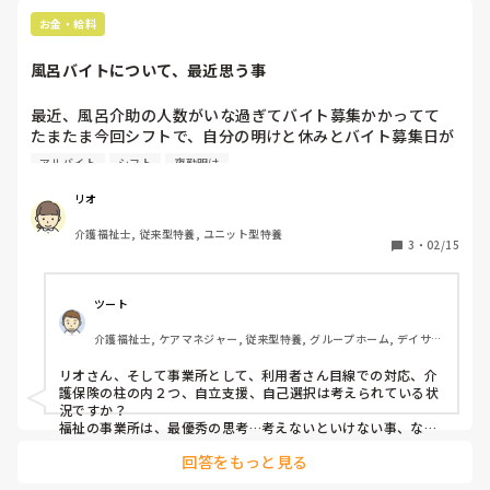
停止です。

お金・給料
どこか良い求人サイト、募集ありませんか?

風呂バイトについて、最近思う事
大阪市内で安定した正社員で評判の良いところで働きたいで
す。

最近、風呂介助の人数がいな過ぎてバイト募集かかってて

たまたま今回シフトで、自分の明けと休みとバイト募集日が
被ってるとこ多くて行ってたら、事務員さんから 休み少な
アルバイト
シフト
夜勤明け
いからそこは考えんば  的な事言われ、 

別日には  毎日来るのキツくない？ と言われ、、、

リオ
最初は稼げると思って何も考えずに行きよったけど、

介護福祉士, 従来型特養, ユニット型特養
日に日に行きづらくなってきたこの頃(￣▽￣;)

3
・
02/15
別に風呂時間だけだし、関係ないユニットには顔出さないし

コソコソ帰ってたし、大丈夫かな～って思ってたけど🤪

ツート
バイト募集と明け休みが被らんければ普通に休むし

介護福祉士, ケアマネジャー, 従来型特養, グループホーム, デイサー
予定ある日は避けてるし🫥🫥

ビス
リオさん、そして事業所として、利用者さん目線での対応、介
ユニットの人達もそんな思ってるんかな～～

護保険の柱の内２つ、自立支援、自己選択は考えられている状
また来とらす  みたいな🫥🫥

況ですか？

逆に体力面を心配してくれるのは有難いし、、

福祉の事業所は、最優秀の思考…考えないといけない事、なん
ですけどね…　どんな雰囲気でしょう…

回答をもっと見る
つまりは、ケアプランに沿ってるか、利用者さんの生活の質を
自分的には風呂入れる人数増えるし稼げるし

どー対応されているか…

一石二鳥だったんやけど、、
