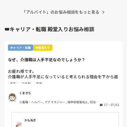
しないのに呆れて応募はもうやめました。

「アルバイト」のお悩み相談をもっと見る
頭数だけは揃っているなら通報しても配置人員は守っていると
言われるだけなのかもしれませんね。
👑キャリア・転職 殿堂入りお悩み相談
キャリア・転職
👑殿堂入り
なぜ、介護職は人手不足なのでしょうか？
お疲れ様です。

介護職が人手不足になっていると考えられる理由を下から選
んで下さい

新卒
未経験
残業
①給与が低いから。

②利用者に叩かれるなど危険があるから。

くまきち
③他業種に転職できるスキルがつかなさそうだから。

介護職・ヘルパー, ケアマネジャー, 精神保健福祉士, 初任者
④職場の立地が悪いところが多いから。

57
・
07/02
研修, 実務者研修, 障害福祉関連, 障害者支援施設, 社会福祉
⑤報酬が国次第だから。

士
⑥施設を作りすぎているから。

⑦時間外労働が多いから。

かもねぎ
⑧介護の業界人が綺麗事しか言わないから。
