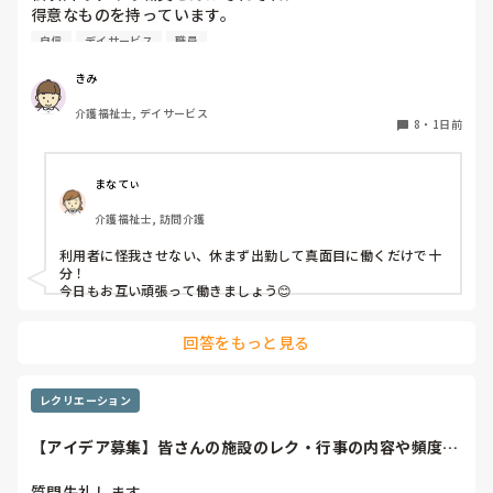
得意なものを持っています。

自信
デイサービス
職員
裁縫や手作業など。

介助で言えば、要領よく動けたりと。

きみ
介護福祉士, デイサービス
今の私を振り返ってみたら…何も持っていないことが虚しく
8
・
1日前
なってきました…

利用者からは「素直に話聞いてくれる」・「言いやすい・頼
まなてぃ
みやすい」

介護福祉士, 訪問介護
って言われます。

利用者に怪我させない、休まず出勤して真面目に働くだけで十
職員から見ての私は？って考えたら答えられる自信がないで
分！

す…

今日もお互い頑張って働きましょう😊
やだな、この自暴自棄…
回答をもっと見る
レクリエーション
【アイデア募集】皆さんの施設のレク・行事の内容や頻度を
教えてください
質問失礼します。
