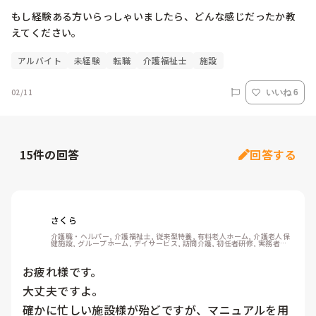
もし経験ある方いらっしゃいましたら、どんな感じだったか教
えてください。
アルバイト
未経験
転職
介護福祉士
施設
02/11
いいね 6
15
件の回答
回答する
さくら
介護職・ヘルパー, 介護福祉士, 従来型特養, 有料老人ホーム, 介護老人保
健施設, グループホーム, デイサービス, 訪問介護, 初任者研修, 実務者研
修, ユニット型特養, 障害者支援施設
お疲れ様です。

大丈夫ですよ。

確かに忙しい施設様が殆どですが、マニュアルを用