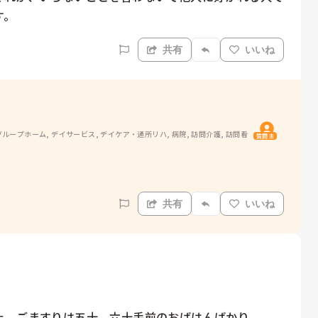
す。
共有
いいね
ループホーム, デイサービス, デイケア・通所リハ, 病院, 訪問介護, 訪問看
質問主
共有
いいね
た。ごますりは五十、六十手前のおばはんばかり