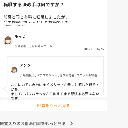
転職する決め手は何ですか？
前職と同じ有料に転職しましたが、

今の施設はちゃんとした施設でした。

施設
職場
前職は施設長にパワハラを受けて

もみじ
いつもご機嫌を伺うみたいなとこが

あり、機嫌が悪いと理不尽に叱られる

介護福祉士, 有料老人ホーム
みたいなとこがあり凹んだりしてました。

28
・
06/25
6月入社して最初は違い過ぎる事ばかりで

アンジ
戸惑い、仕事を覚えるのが大変でしたが、

介護の仕事だけに集中出来る今の職場は

介護福祉士, ケアマネジャー, 従来型特養, ユニット型特養, 
有難いなと感謝しています。

居宅ケアマネ
ここにいても自分に全くメリットが無いと感じた時です
皆さんの転職する決め手は何ですか？

かね。

まして、パワハラへなんて耐えてまで頑張る必要はない
あとこの場を借りてお礼を言わせて下さい。

です。
以前アドバイス頂いた方本当にありがとう

回答をもっと見る
ございました。

殿堂入りのお悩み相談をもっと見る