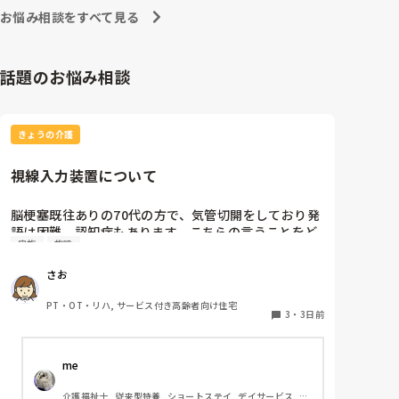
お悩み相談をすべて見る
話題のお悩み相談
きょうの介護
視線入力装置について
脳梗塞既往ありの70代の方で、気管切開をしており発
語は困難。認知症もあります。こちらの言うことをど
家族
施設
のくらい理解しているかは不明ですが、問いかけに頷
くことはよくあります。息子さんが熱心な方で、施設
さお
の方にもほぼ毎日面会に来られます。この前ケアマネ
の方からお話しを聞いたら、視線入力装置？を導入し
PT・OT・リハ, サービス付き高齢者向け住宅
たいと息子さんがおっしゃっているそうです。そこ
3
・
3日前
で、施設などで実際使われている利用者の方がいらっ
しゃいましたら、どんな感じなのか、どのくらい使い
me 
こなせるものなのかお聞きしたいです。
介護福祉士, 従来型特養, ショートステイ, デイサービス, 訪