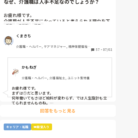
なぜ、介護職は人手不足なのでしょうか？
お疲れ様です。

介護職が人手不足になっていると考えられる理由を下
新卒
未経験
残業
から選んで下さい

①給与が低いから。

くまきち
②利用者に叩かれるなど危険があるから。

③他業種に転職できるスキルがつかなさそうだから。

介護職・ヘルパー, ケアマネジャー, 精神保健福祉
④職場の立地が悪いところが多いから。

57
・
07/02
士, 初任者研修, 実務者研修, 障害福祉関連, 障害者
支援施設, 社会福祉士
⑤報酬が国次第だから。

⑥施設を作りすぎているから。

かもねぎ
⑦時間外労働が多いから。

⑧介護の業界人が綺麗事しか言わないから。

介護職・ヘルパー, 介護福祉士, ユニット型特養
⑨人がいないのに新卒を優遇するから。

⑩未経験可の求人しかないから。

お疲れ様です。

11マネジメント層がまともでないから。

まずは①だと思います。

12その他

何年働いてもさほど給料が変わらず、では人生設計も立
てられませんものね。

特に若い方の選択肢からは、まず外れてしまう…
回答をもっと見る
キャリア・転職
👑殿堂入り