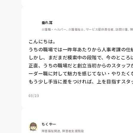
垂れ耳
介護職・ヘルパー, 介護福祉士, サービス提供責任者, 訪問介護, 
こんにちは。

うちの職場では一昨年あたりから人事考課の仕
しかし、まだまだ模索中の段階で、今のところは
正直、うちの職場だと創立当初からのスタッフ
ーダー職に対して魅力を感じてない・やりたくな
もう少し手当に差をつければ、上を目指すスタ
03/23
ちくやー
障害福祉関連, 障害者支援施設