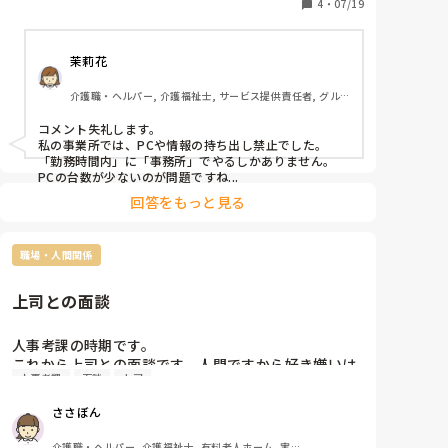
なかなか事務所で落ち着いて人事考課が出来ません
4
・
07/19
訪問介護, 障害福祉関連
(´･ω･`)

でも、数年前にクラウドサービスを利用した人事考課
茉莉花
に変わってからは、半期ごとにこうして休日に自宅の
パソコンからやるようにしてます。

介護職・ヘルパー, 介護福祉士, サービス提供責任者, グル
正直言うと、オンとオフはしっかりとメリハリもたせ
ープホーム, 訪問介護, 障害福祉関連
コメント失礼します。

私の事業所では、PCや情報の持ち出し禁止でした。

「勤務時間内」に「事務所」でやるしかありません。

PCの台数が少ないのが問題ですね...
回答をもっと見る
職場・人間関係
上司との面談
人事考課の時期です。

これから上司との面談です。人間ですから好き嫌いは
人事考課
面談
上司
あると思いますが、そんな上司との面談は怖いです↓

ささぼん
介護職・ヘルパー, 介護福祉士, 有料老人ホーム, 実務