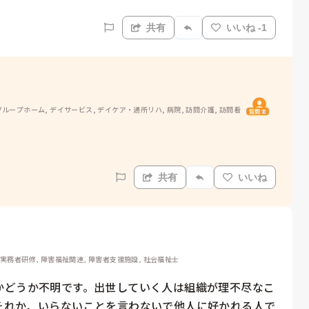
共有
いいね -1
ループホーム, デイサービス, デイケア・通所リハ, 病院, 訪問介護, 訪問看
質問主
共有
いいね
 実務者研修, 障害福祉関連, 障害者支援施設, 社会福祉士
かどうか不明です。出世していく人は組織が理不尽なこ
それか、いらないことを言わないで他人に好かれる人で