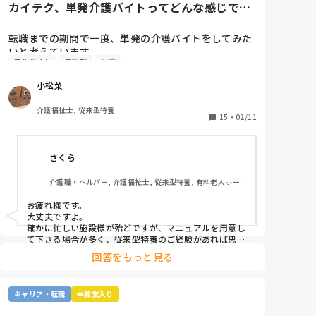
カイテク、単発介護バイトってどんな感じです
か？
転職までの期間で一度、単発の介護バイトをしてみた
いと考えています。

アルバイト
未経験
転職
ですが単発バイトを求めてるってことはそれなりに忙
しい施設…経験ない足手まといはダメか…？など考え
小松菜
てしまい、なかなか踏み出せずにいます。

介護福祉士, 従来型特養
もし経験ある方いらっしゃいましたら、どんな感じだ
15
・
02/11
ったか教えてください。
さくら
介護職・ヘルパー, 介護福祉士, 従来型特養, 有料老人ホー
ム, 介護老人保健施設, グループホーム, デイサービス, 訪問
介護, 初任者研修, 実務者研修, ユニット型特養, 障害者支援
お疲れ様です。

施設
大丈夫ですよ。

確かに忙しい施設様が殆どですが、マニュアルを用意し
て下さる場合が多く、従来型特養のご経験があれば思い
切って一度働かれる事をおすすめします。

回答をもっと見る
施設様のレビューが書かれているので、参考になさると
良いかと思います。
キャリア・転職
👑殿堂入り