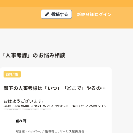
新規登録
ログイン
投稿する
「人事考課」のお悩み相談
訪問介護
部下の人事考課は「いつ」「どこで」やるのが
望ましい？
おはようございます。

今日は連勤明けで休みなんですが、あいにくの雨とい
人事考課
訪問介護
休み
うことで、自宅でちまちまと部下の人事考課をやって
おります^^;

垂れ耳
うちの事業所は事務所にパソコンはあるんだけど、如
何せん1人1台ってわけじゃなく台数が限られるんで、
介護職・ヘルパー, 介護福祉士, サービス提供責任者, 