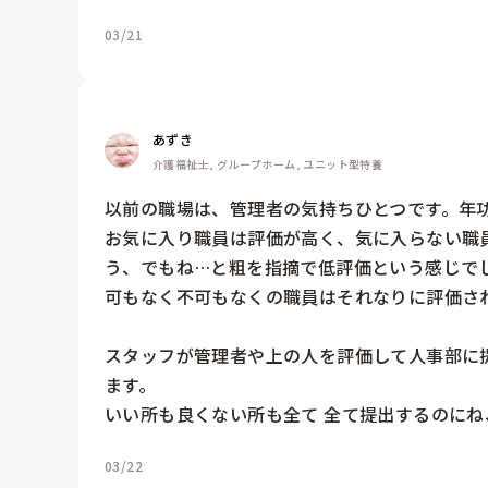
03/21
あずき
介護福祉士, グループホーム, ユニット型特養
以前の職場は、管理者の気持ちひとつです。年功
お気に入り職員は評価が高く、気に入らない職
う、でもね…と粗を指摘で低評価という感じでし
可もなく不可もなくの職員はそれなりに評価され
スタッフが管理者や上の人を評価して人事部に
ます。

いい所も良くない所も全て 全て提出するのにね
03/22