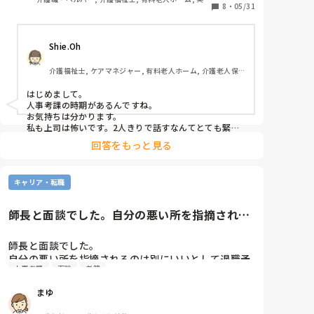
8
・
05/31
者研修
Shie.Oh
介護福祉士, ケアマネジャー, 有料老人ホーム, 介護老人保
健施設, ショートステイ, デイサービス, 訪問介護
はじめまして。

人事考課の時期があるんですね。

お気持ちは分かります。

私も上司は怖いです。2人きりで話すなんてとても緊張
します。

回答をもっと見る
面談頑張って下さい。
キャリア・転職
師長と面談でした。自分の悪い所を指摘される
のは別にいいとして退職予定は...
師長と面談でした。

自分の悪い所を指摘されるのは別にいいとして退職予
人事考課
面談
老健
定はあるの？と聞かれたが、「本当は8月、9月辺りで
退職を考えてましたが、コロナと事故の関係で延ばし
まゆ
ました。」と言った。

辞めて新しいとこ行ってもあなたの事わかってもらえ