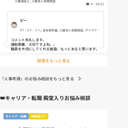
介護福祉士, 介護老人保健施設
るの時間かかるよ〜(うろ覚え)どこ行っても一緒よ〜
4
・
10/21
と言われる。

あとは通勤が遠い事を言ったらそれを理由にしないと
ピー
言われた_(:3」z)_笑

リーダーは師長はあなたが大事な人材だからって言っ
PT・OT・リハ, 従来型特養, 介護老人保健施設, デイケア・
てるのではない。自分が負担かかるから辞めないで
通所リハ, 病院, ユニット型特養, 障害者支援施設
ね。と言っている。と言われた。

コメント失礼します。

ズルズルいってたら年は取るしね。

通勤距離、大切ですよね。。

年取るの早いよ〜と言われた。

職員を大切にしてくれる施設、もっとあると思います。
こっちも介護とは全く違う仕事を申し込んだのに連絡
来ないから動けない、、、

回答をもっと見る
前も同じような事投稿しましたが、今回は人事考課の
面談でした。
「人事考課」のお悩み相談をもっと見る
👑キャリア・転職 殿堂入りお悩み相談
キャリア・転職
👑殿堂入り