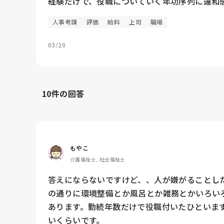
経験だけで、役職についていく年功序列に違和
人事考課
評価
給料
上司
職場
03/20
10
件の回答
もやこ
介護福祉士, 社会福祉士
答えにならないですけど、、人が嫌がることし
の通りに環境整備とか風呂とか雑務とかいろい
あります。勤続年数だけで役職付いたひといま
いくらいです。