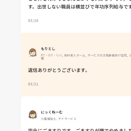
す。出世しない職員は横並びで年功序列給与で
03/20
もりとし
PT・OT・リハ, 有料老人ホーム, サービス付き高齢者向け住宅, グ
護
返信ありがとうございます。
03/21
にっくねーむ
介護福祉士, デイサービス
完全にごますりです。ごますりが嫌でやめまし