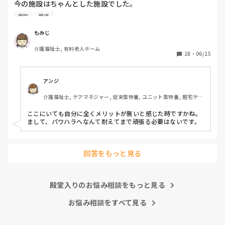
今の施設はちゃんとした施設でした。

施設
職場
前職は施設長にパワハラを受けて

いつもご機嫌を伺うみたいなとこが

もみじ
あり、機嫌が悪いと理不尽に叱られる

介護福祉士, 有料老人ホーム
みたいなとこがあり凹んだりしてました。

28
・
06/25
6月入社して最初は違い過ぎる事ばかりで

戸惑い、仕事を覚えるのが大変でしたが、

アンジ
介護の仕事だけに集中出来る今の職場は

介護福祉士, ケアマネジャー, 従来型特養, ユニット型特養, 居宅ケア
有難いなと感謝しています。

マネ
ここにいても自分に全くメリットが無いと感じた時ですかね。

皆さんの転職する決め手は何ですか？

まして、パワハラへなんて耐えてまで頑張る必要はないです。
あとこの場を借りてお礼を言わせて下さい。

以前アドバイス頂いた方本当にありがとう

回答をもっと見る
ございました。

殿堂入りのお悩み相談をもっと見る
お悩み相談をすべて見る