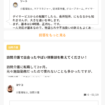
ツート
介護福祉士, ケアマネジャー, 従来型特養, グループホーム, デイサー
ビス
デイサービスからの転職でしたら、長所短所、にもなるかも知
れませんが、大きな違いを申します。

まず、基本は24時間、正月も、です。

一人対応が基本なので、物盗られや不当扱いの訴えもよくある
ケースです。

回答をもっと見る
気にいらないと言われた方とは信頼関係が難しいケースも当然
あります。

やる事、やる時間が決まっており、融通は利かないので、良か
れでも決められた事以外はやってはいけないです。玄関の中は
訪問介護
掃除しても、玄関すぐ外は✕や、使わない部屋の対応、ゴミ捨
て、電池交換、等、ちょっとやってあげたいことも✕です。こ
訪問介護で出会ったやばい体験談を教えてください！
れは介護保険上も決まっており、こっそり多少はやる人も実際
はおられますが、絶対ダメですね、いつか「あの人はやってく
れたのに、あなたは冷たい」等の報告がくると困りますよね。

訪問介護に転職して2ヶ月。

賞味期限の過ぎた物をつい使う事へも注意が必要で、本来、
元々施設勤務だったので慣れないことも多かったですが、

「だいぶ過ぎていますから捨てますよ」とやりたい気持ちにも
くせが強い利用者が多すぎて💦

なりますが、捨てる事は許されません。

訪問介護
モチベーション
ケア
こんな横柄な人に出会ったのは初めてだ〜…と思うくらいで
訪問時間にうるさい方がおられ、遅れはもちろん、5分早くて
も文句を言われる事もあります、まぁこれはデイサービスでも
した。

ヨワコ
あるにはあり得ますね…　　

ちょっと落ち込んでしまったので、

最後に訪問介護員が泣いた人もいるケースが、ごみ屋敷対応で
介護福祉士, 訪問介護
そんなことで落ち込むのはまだ早い！うちにはこんなやばい
6
・
01/29
す。もちろん生活動線しか掃除片付けはできませんが、悪臭と
利用者やこんな体験談ありますよ！って言うのがあればぜひ
相まって嫌ですよね…

聞きたいです…。

以上は関わってきました内容の嫌な事ですが、良い事もありま