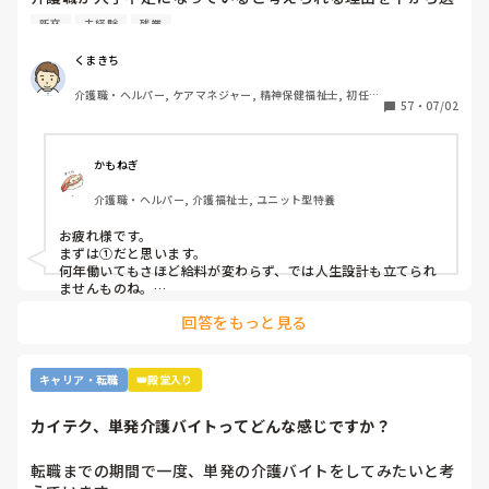
んで下さい

新卒
未経験
残業
①給与が低いから。

②利用者に叩かれるなど危険があるから。

くまきち
③他業種に転職できるスキルがつかなさそうだから。

介護職・ヘルパー, ケアマネジャー, 精神保健福祉士, 初任者
④職場の立地が悪いところが多いから。

57
・
07/02
研修, 実務者研修, 障害福祉関連, 障害者支援施設, 社会福祉
⑤報酬が国次第だから。

士
⑥施設を作りすぎているから。

⑦時間外労働が多いから。

かもねぎ
⑧介護の業界人が綺麗事しか言わないから。

介護職・ヘルパー, 介護福祉士, ユニット型特養
⑨人がいないのに新卒を優遇するから。

⑩未経験可の求人しかないから。

お疲れ様です。

11マネジメント層がまともでないから。

まずは①だと思います。

12その他

何年働いてもさほど給料が変わらず、では人生設計も立てられ
ませんものね。

特に若い方の選択肢からは、まず外れてしまう…
回答をもっと見る
キャリア・転職
👑殿堂入り
カイテク、単発介護バイトってどんな感じですか？
転職までの期間で一度、単発の介護バイトをしてみたいと考