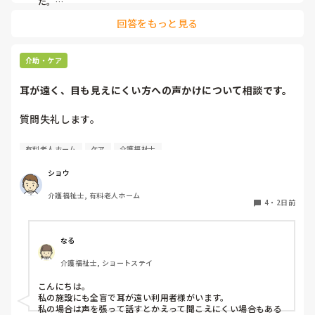
た。

みさきんさんの住職さんを呼んでご焼香できる機会があるのは
回答をもっと見る
利用者様にとっても良い経験にもなりますね！
介助・ケア
耳が遠く、目も見えにくい方への声かけについて相談です。
質問失礼します。

耳が遠く、目もあまり見えていない利用者様への声かけにつ
有料老人ホーム
ケア
介護福祉士
いて質問です。

現在、私は「大きな声で、ゆっくり耳元でお話しする」とい
ショウ
う方法で対応しています。

介護福祉士, 有料老人ホーム
聞き取れると安心していただける方なので何とか理解しても
4
・
2日前
らっているのですが、毎日のことなのでかなり喉に負担がか
かり、痛めてしまうことがあります。

なる
みなさんの職場で、このような方と関わる際に工夫している
介護福祉士, ショートステイ
ことや、喉に負担をかけずに意思疎通ができる良い方法など
があればぜひ教えていただきたいです。

こんにちは。

私の施設にも全盲で耳が遠い利用者様がいます。

よろしくお願いします。
私の場合は声を張って話すとかえって聞こえにくい場合もある