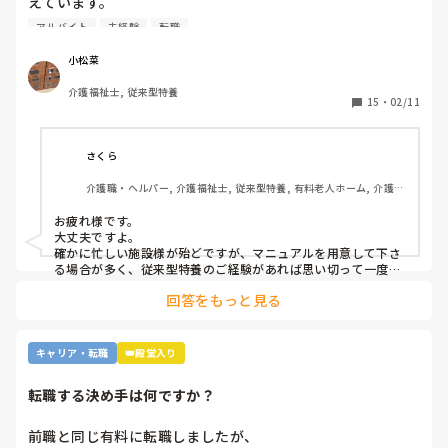
えています。

ですが単発バイトを求めてるってことはそれなりに忙しい施
アルバイト
未経験
転職
設…経験ない足手まといはダメか…？など考えてしまい、な
かなか踏み出せずにいます。

小松菜
介護福祉士, 従来型特養
もし経験ある方いらっしゃいましたら、どんな感じだったか
15
・
02/11
教えてください。
さくら
介護職・ヘルパー, 介護福祉士, 従来型特養, 有料老人ホーム, 介護老
人保健施設, グループホーム, デイサービス, 訪問介護, 初任者研修, 
実務者研修, ユニット型特養, 障害者支援施設
お疲れ様です。

大丈夫ですよ。

確かに忙しい施設様が殆どですが、マニュアルを用意して下さ
る場合が多く、従来型特養のご経験があれば思い切って一度働
かれる事をおすすめします。

回答をもっと見る
施設様のレビューが書かれているので、参考になさると良いか
と思います。
キャリア・転職
👑殿堂入り
転職する決め手は何ですか？
前職と同じ有料に転職しましたが、
