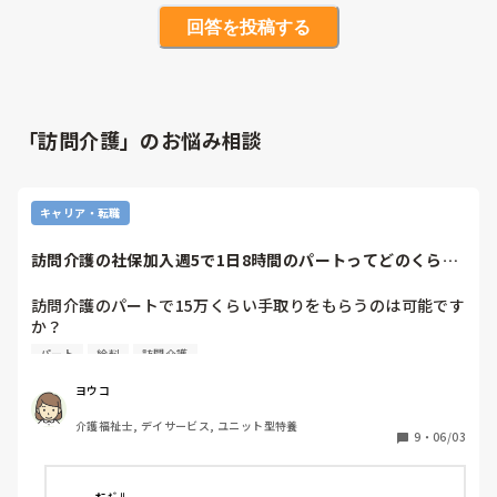
回答を投稿する
「訪問介護」のお悩み相談
キャリア・転職
訪問介護の社保加入週5で1日8時間のパートってどのくらい
もらえますか？
訪問介護のパートで15万くらい手取りをもらうのは可能です
か？

訪問介護に興味があるのですが、施設と違い件数をたくさん
パート
給料
訪問介護
こなさないと社保加入が損しないくらいのお給料をいただけ
ないイメージがあります。

ヨウコ
訪問介護は、扶養内パートの方が多いのでしょうか？

介護福祉士, デイサービス, ユニット型特養
社保に加入して正社員ではなくパートとして仕事をしたいと
9
・
06/03
考えています。
ｵﾆｷﾞﾘ