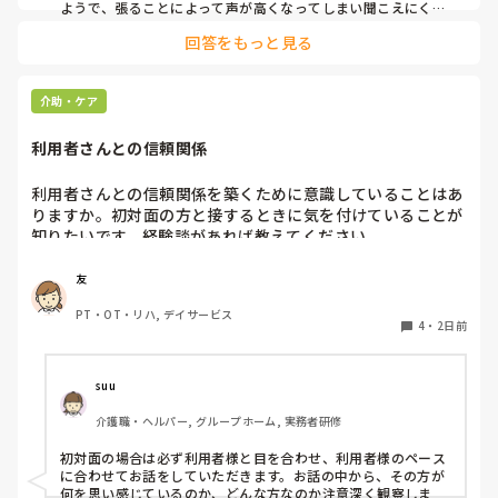
ようで、張ることによって声が高くなってしまい聞こえにくい
のだと思います。その為少しトーンを落とし話しかけるように
回答をもっと見る
しています。

なかなか対応が難しいですよね💦
介助・ケア
利用者さんとの信頼関係
利用者さんとの信頼関係を築くために意識していることはあ
りますか。初対面の方と接するときに気を付けていることが
知りたいです。経験談があれば教えてください。
友
PT・OT・リハ, デイサービス
4
・
2日前
suu
介護職・ヘルパー, グループホーム, 実務者研修
初対面の場合は必ず利用者様と目を合わせ、利用者様のペース
に合わせてお話をしていただきます。お話の中から、その方が
何を思い感じているのか、どんな方なのか注意深く観察しま