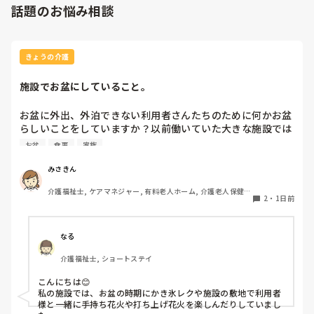
話題のお悩み相談
きょうの介護
施設でお盆にしていること。
お盆に外出、外泊できない利用者さんたちのために何かお盆
らしいことをしていますか？以前働いていた大きな施設では
実際に住職さんを呼びご焼香できるようにそれ用のスペース
お盆
食事
家族
を毎年設けていました。それ以外は、食事内容が変わる、家
族が面会に来る…などでした。お盆まであと少しです。何か
みさきん
していることがあればぜひシェアよろしくお願いします。
介護福祉士, ケアマネジャー, 有料老人ホーム, 介護老人保健施
2
・
1日前
設, グループホーム, 病院
なる
介護福祉士, ショートステイ
こんにちは😊

私の施設では、お盆の時期にかき氷レクや施設の敷地で利用者
様と一緒に手持ち花火や打ち上げ花火を楽しんだりしていまし