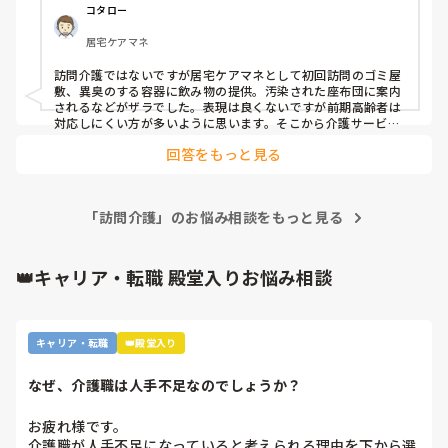
すね。

コタロー
一対一なので、余計な話をする時間はない環境ながら、やりな
体験談じゃなくても、こんな利用者が居ます、とかでも大丈
がらの会話は深いもの、頼られるものになります。

居宅ケアマネ
夫です！

また、来てもらえるとすごく落ち着かれる、嬉しいとそのまま
喜んで貰えるなど、ならではの信頼関係をすごく感じられる事
訪問介護ではないですが居宅ケアマネとして初回訪問のゴミ屋
よろしくお願いいたします🙇‍♀️

もあります。

敷、異臭のする容器に飲み物の提供。汚染された座布団に案内
少いながら若い方も、特定疾病で寝たきりなど、対応する場合
されるなどがザラでした。表現は良くないですが前期高齢者は
もあるかも知れません、そう珍しい事ではないでしょう。

対応しにくい方が多いように思います。そこから介護サービス
大変なので、正直人気はない事業種別です、書類もやった方が
に繋ぎ、場合によってはケアマネサービスで更衣して受診介助
毎回必要ですし。でも、必要とされる方は多いので、意義はあ
回答をもっと見る
（介護1以上で１月500円）です。

ります。
そう考えると訪問介護はその都度報酬、加算、処遇が算定でき
ます。ケアマネと比べればお金につながる分良いと考えます
^_^

「訪問介護」のお悩み相談をもっと見る
ちなみにいちばんひどかったのは53歳脳梗塞後遺症で高次機能
障害（医療職はこれに気づかず私が指摘）本人は感謝の意はな
く当たり前に介護拒否や暴言その上生保の独居です。各サービ
スからケアマネに苦情が来て対応する毎日でした。時には警察
👑キャリア・転職 殿堂入りお悩み相談
からも連絡が来てました。一度も家族からもお礼の言葉はあり
ません。

参考にならずすいません^_^
キャリア・転職
👑殿堂入り
なぜ、介護職は人手不足なのでしょうか？
お疲れ様です。

介護職が人手不足になっていると考えられる理由を下から選