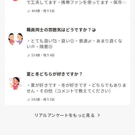
で工夫してます
・
携帯ファンを使ってます
・
保冷剤
を持ち運んでいます
・
特に暑さ対策はしていませ
488
票・
残り5日
ん
・
その他（コメントで教えて下さい）
職員同士の雰囲気はどうですか？🤝
・
とても良い🥰
・
良い😊
・
普通🌿
・
あまり良くな
い💭
・
険悪😢
534
票・
残り4日
夏と冬どちらが好きですか？
・
夏が好きです
・
冬が好きです
・
どちらでもありま
せん
・
その他（コメントで教えてください）
543
票・
残り3日
リアルアンケートをもっと見る