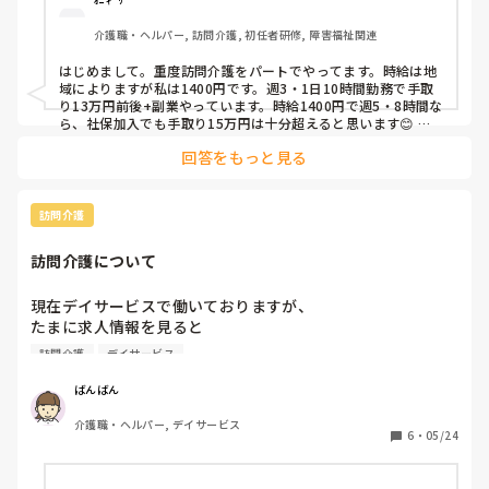
介護職・ヘルパー, 訪問介護, 初任者研修, 障害福祉関連
はじめまして。重度訪問介護をパートでやってます。時給は地
域によりますが私は1400円です。週3・1日10時間勤務で手取
り13万円前後+副業やっています。時給1400円で週5・8時間な
ら、社保加入でも手取り15万円は十分超えると思います😊 よ
ければ重度訪問介護も調べてみてください。

回答をもっと見る
一般的な訪問介護ではなくすみません🙇‍♀️
訪問介護
訪問介護について
現在デイサービスで働いておりますが、

たまに求人情報を見ると

訪問介護の時給がほかの施設より

訪問介護
デイサービス
高いところが多いです。

訪問介護は勤めたことがないので

ばんばん
仕事内容や長所短所など

介護職・ヘルパー, デイサービス
6
・
05/24