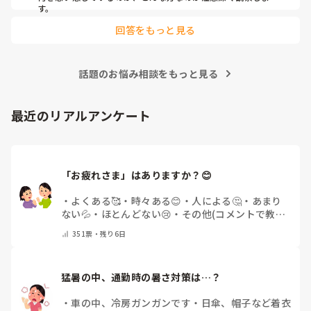
す。
回答をもっと見る
話題のお悩み相談をもっと見る
最近のリアルアンケート
「お疲れさま」はありますか？😊
・
よくある🥰
・
時々ある😊
・
人による🤔
・
あまり
ない💦
・
ほとんどない😢
・
その他(コメントで教え
てください)
351
票・
残り6日
猛暑の中、通勤時の暑さ対策は…？
・
車の中、冷房ガンガンです
・
日傘、帽子など着衣