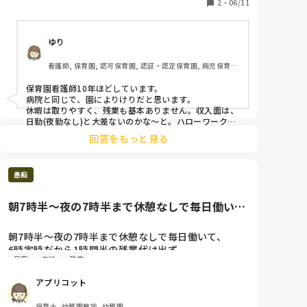
2
・
06/11
ゆり
看護師, 保育園, 認可保育園, 認証・認定保育園, 病児保育, 
学童保育
保育園看護師10年ほどしています。

病院と同じで、園によりけりだと思います。

休暇は取りやすく、残業も基本ありません。収入面は、
日勤(夜勤なし)と大差ないのかな～と。ハローワーク見
てても、時給が同じぐらいです。働きやすさは、上司や
回答をもっと見る
同僚保育士との関係性によりますね。
愚痴
朝7時半〜夜の7時半まで休憩なしで毎日働い
て、6時定時だから1時間半の...
朝7時半〜夜の7時半まで休憩なしで毎日働いて、

6時定時だから1時間半の残業代は出ず、

日案
有給
残業
家に帰ってからも日案と溜まっている仕事をやり、

早くても2時間はかかる。行事や制作物が重なると4時
アプリコット
間かかることも。

特に辛いのが給食の時間。年少35人を2人で見ている
保育士, 幼稚園教諭, 幼稚園