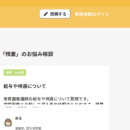
新規登録
ログイン
投稿する
「残業」のお悩み相談
保育・お仕事
給与や待遇について
保育園看護師の給与や待遇について質問です。

病院勤務と比較して収入面や休暇のとりやすさ、残業
残業
看護師
給料
の有無などはどのように感じていますか？

働きやすさという点で満足していることや、不満に感
める
じることがあれば差し支えない範囲で教えていただき
たいです。
看護師, 認可保育園