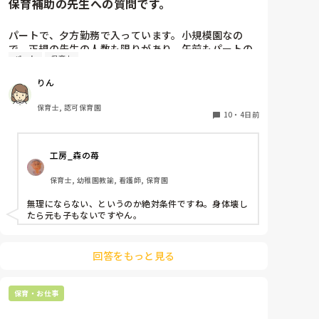
保育補助の先生への質問です。
パートで、夕方勤務で入っています。小規模園なの
で、正規の先生の人数も限りがあり、午前もパートの
パート
保育士
保育士さんが1人いたのですが、辞められて配置的に
はギリギリで回されており、正規の先生の休みが取り
りん
にくい状態です。

私自身、他にダブルワークもせず、午前、自分の家の
保育士, 認可保育園
用事だけで特に忙しくもないので、もともと、100名
10
・
4日前
を超える保育園でフリーをしていたこともあり、午前
保育も業務的には大変なので毎日は体力的には辛いで
工房_森の苺
すが、さほど苦にはなりません。

保育士, 幼稚園教諭, 看護師, 保育園
上のような状況だと、皆さんなら、午前保育、手伝い
ますか？

無理にならない、というのか絶対条件ですね。身体壊し
園長からは、この日、大丈夫とか聞かれたりします。
たら元も子もないですやん。
が、辛ければ大丈夫だからとも言われます。正規の先
生の体力の方も心配です。

新しく採用が決まるまで、どうしようかと思ってま
回答をもっと見る
す。
保育・お仕事