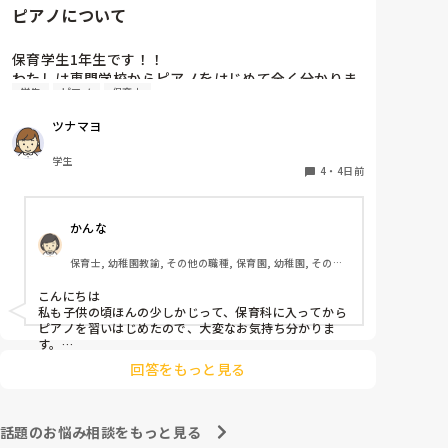
ピアノについて
保育学生1年生です！！

わたしは専門学校からピアノをはじめて全く分かりま
学生
ピアノ
保育士
せん…

ピアノはとりあえず弾きまくれ！と言われましたがい
ツナマヨ
まいち家でも練習する気になりません…ピアノ弾け無
さすぎて友達にもこんな苦戦してる人はじめて見たと
学生
言われる始末です🥲︎

4
・
4日前
保育士になって弾かなきゃいけないと考えるだけでゾ
ッとします😭

かんな
ピアノ苦手な方いますか、？後先のことを考えるとと
ても不安です、
保育士, 幼稚園教諭, その他の職種, 保育園, 幼稚園, その他
の職場
こんにちは

私も子供の頃ほんの少しかじって、保育科に入ってから
ピアノを習いはじめたので、大変なお気持ち分かりま
す。

昔ほどのピアノの技量を求められない園が増えていると
回答をもっと見る
思います。

人前で弾くのも回数をこなすしかないかもです(^_^;)

ピアノは練習あるのみだと思うので、無理なくがんばっ
話題のお悩み相談をもっと見る
てくださいね！