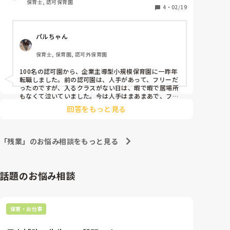
保育士, 認可保育園
4
・
02/19
パルちゃん
保育士, 保育園, 認可外保育園
100名の認可園から、企業主導型小規模保育園に一昨年
転職しました。前の認可園は、人手があって、フリーだ
ったのですが、入るクラスがない日は、暇で暇で居場所
もなくて泣いていました。今は人手はまあまあで、フリ
ーですが、やる事がなくて困ると言う事はなく、忙しく
回答をもっと見る
てやりがいがあります。1度小規模で働くと、大きいと
ころへは戻れないなと思っています。今は園児20名で職
員は12名です。職員が少ないので、意思疎通もしやすい
です。大規模園だと全く会わない先生もいますが、小規
「残業」のお悩み相談をもっと見る
模だと、出勤したら「おはよーございます！！」と挨拶
すれば全員に伝わります。小規模、いいですよー😊
話題のお悩み相談
保育・お仕事