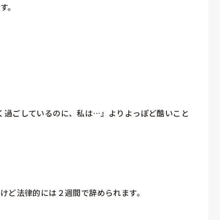
す。



く過ごしているのに、私は…』よりよっぽど酷いこと
けど法律的には２週間で辞められます。
