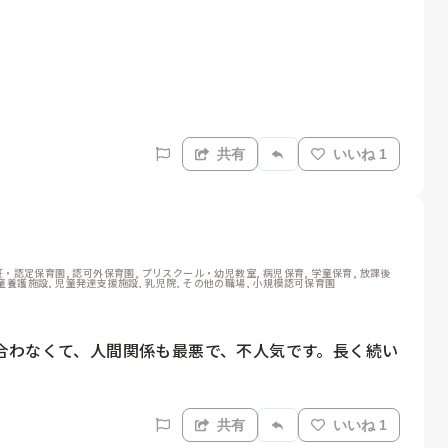
共有
いいね 1
認証・認定保育園, 認可外保育園, プリスクール・幼児教室, 病児保育, 学童保育, 放課後
児童養護施設, 児童発達支援施設, 乳児院, その他の職場, 小規模認可保育園
合わなくて、人間関係も最悪で、不人気です。長く続い
共有
いいね 1