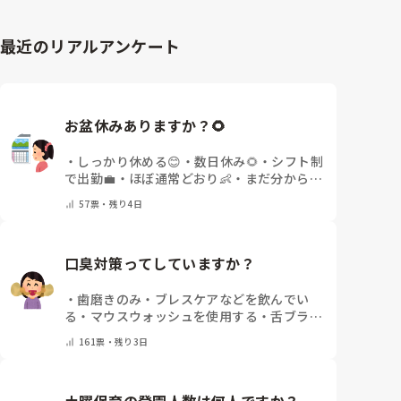
最近のリアルアンケート
お盆休みありますか？🌻
・
しっかり休める😊
・
数日休み🌻
・
シフト制
で出勤💼
・
ほぼ通常どおり👶
・
まだ分からな
い🤔
・
その他(コメントで教えてください)
57
票・
残り4日
口臭対策ってしていますか？
・
歯磨きのみ
・
ブレスケアなどを飲んでい
る
・
マウスウォッシュを使用する
・
舌ブラシ
でケアをしっかりする
・
フリスクをかじる
・
161
票・
残り3日
気にしたことない
・
その他(コメントで教え
て下さい)
土曜保育の登園人数は何人ですか？