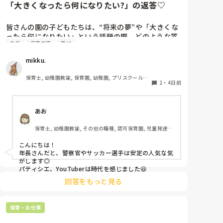
「大きくなったら何になりたい?」の返答♡
皆さんの園の子どもたちは、“将来の夢”や「大きくな
ったら何になりたい」という話題の際、どのような答
主任
保育内容
遊び
えが返ってきますか⁇

mikku.
「ほいくえんのせんせい！」「ようちえんのせんせ
い！」と言ってくれる女児もたくさんいてなんだか嬉
保育士, 幼稚園教諭, 保育園, 幼稚園, プリスクール・
しくなります♪

2
・
4日前
幼児教室
最近の子どもたちの「大きくなったら」事情を知りた
あお
いです＾＾
保育士, 幼稚園教諭, その他の職種, 認可保育園, 児童発達支
援施設, その他の職場, 管理職
こんにちは！

年長さんだと、警察官やサッカー選手は安定の人気な気
がします◎

パティシエ、YouTuberは時代を感じました😆
回答をもっと見る
保育・お仕事