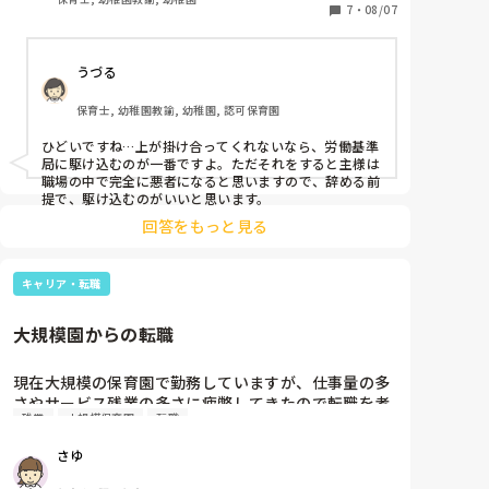
からあちこちで「先生こぼした」コール。ご飯なんて
7
・
08/07
食べれない。

助けを求めて内線してみるが誰も出てくれないから自
うづる
分でどうにかするしかない。

35人もいるのにグレーの子が7人くらいいて正直手に
保育士, 幼稚園教諭, 幼稚園, 認可保育園
負えない。

歯磨きや片付け一つに導入をしないといけなくそれを
ひどいですね…上が掛け合ってくれないなら、労働基準
毎日違うものを考えるのが苦痛。

局に駆け込むのが一番ですよ。ただそれをすると主様は
有給も忌引きなど自分の使いたいときに使えず、

職場の中で完全に悪者になると思いますので、辞める前
夏休みなどの園児がいない時に勝手に使われる。

提で、駆け込むのがいいと思います。
その有給も結局宿題が山ほど出されるのでゆっくり休
回答をもっと見る
める日はない。

辞めたいと言っても辞めさせて貰えずどうしたらいい
か分からないです。
キャリア・転職
大規模園からの転職
現在大規模の保育園で勤務していますが、仕事量の多
さやサービス残業の多さに疲弊してきたので転職を考
残業
小規模保育園
転職
えています。乳児の経験の方が多いので行事の規模感
なども考え、小規模保育園を検討しています。

さゆ
大規模園から小規模園に転職された方どんな感じに変
わったか教えてほしいです！