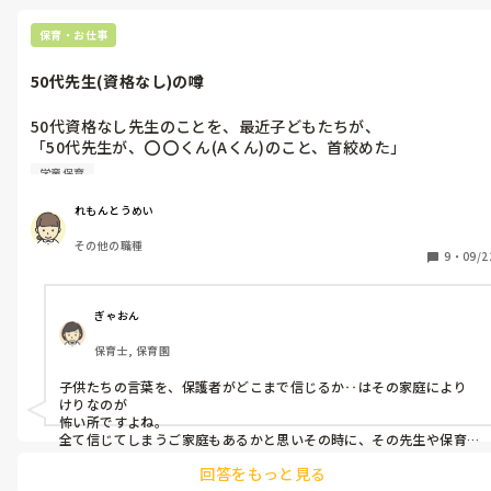
のが、少し腹立つ時があります。

「言うこと聞かないとズボン下げるぞ。」、「50代先生が⭕️⭕️
保育・お仕事
蹴ったから、うちの子も真似している。」など、以前あり、それ
は解決しました。

50代先生(資格なし)の噂
今度も、また「バカ」などの暴言、虫かごなど蹴ったなどの噂が
出てきて。。。

50代資格なし先生のことを、最近子どもたちが、

「50代先生が、⭕️⭕️くん(Aくん)のこと、首絞めた」

このモヤモヤ、どこにぶつけたらいいですか？笑

「50代先生が、◯◯くん(Bくん)のこと、首絞めてた」

学童保育
と、毎日言っています。

上司は、どう考えているのでしょうか？？
上の学年の子どもたちが、何人か言っており、気になっていま
れもんとうめい
す。

その他の職種
9
・
09/2
今日は、

「50代先生が、怒ってきて、ムカつく！話したくない！」

と別な子どもが言っており、それは悪いことをしたからです。叱
ぎゃおん
り方にも問題があり、これは、いつものことなのです。

保育士, 保育園
首絞めたのではなく、落ち着かない子どもを首付近で、腕で身体
子供たちの言葉を、保護者がどこまで信じるか‥はその家庭により
を押さえた感じです。子どもたちには、それが首絞めたように見
けりなのが

えたみたいです。

怖い所ですよね。

先日、暴れて花壇を荒らした子どもに、50代先生が手を押さえた
全て信じてしまうご家庭もあるかと思いその時に、その先生や保育
園が疑われるのも気の毒だと思います。

り、腕で抑えたりしているのを見ました。

回答をもっと見る