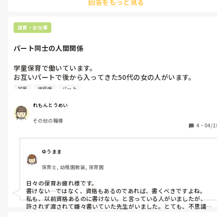
回答をもっと見る
うまく断れることもあれば、逃げられないこともあり、つらいで
さりげなく園長に伝えて園長から上手く注意してもらったりしてい
す。。。

ます。
私よりも後から入職したたのに、、、と少しモヤモヤします。

保育・お仕事
その先生が、最近入ってきた他の先生の悪口を聞いてしまってか
ら、もっと嫌になってきました💦

パート同士の人間関係
iPadを使ったことがないため、私が多めに作業したり、、、ごめ
学童保育で働いています。

んなさいくらい言ってくれても良いのにと思ってしまいます。入
お互いパートで後から入ってきた50代の女の人がいます。

職当初は仕方ないことだなあと思っていましたが、まだ、子ども
私もその人も連絡帳を書いたことは、今までありません💦

の名前は間違えるし、「分からない」で逃れるし、教えようとし
学童
連絡帳
パート
ても聞く耳を持たないし、

こないだ、上司から私に「子ども一人一人の連絡帳に一言書いて
教える時間がほとんどないし、角が立ちそうなので、そっとして
れもんとうめい
ね。」と初めて仕事を割り振られ、連絡帳を書いていると、その
おります。

その他の職種
女の人がきて、

4
・
04/2
「すごい！もう連絡帳書いてるのね！」と言われて、なにか胸騒
みなさんは、人間関係どのように乗り越えてきましたか？

ぎがしたので、

「◯◯先生書くの得意そうなので書いても良いですよね！私書け
ゆうまま
ないので」と謙遜しました。

保育士, 幼稚園教諭, 保育園
すると、「いや、私は書けないわ〜」と言い、立ち去りました。

日々の保育お疲れ様です。

数分後、私のところにきて、勝手に悪いことをした子どもの連絡
書けない…ではなく、資格もあるのであれば、書くべきですよね。

帳に、そのことを書き始めました。さすがにまずいと思いました
私も、以前資格あるのに書けない。と言っている人がいましたが、
が、書いた言葉の後に自分の名前を書くことになっているため、
許されず渡されて嫌々書いていた先生がいました。とても、不思議
です。
そのままにしました。
