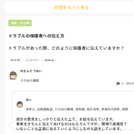
よって、結構、いい加減な食事を作っていると思います。

回答をもっと見る
しかも、週1は、インスタントカレーの日があり、この日はゆっくり
しています。

また、結構、買いだめもしており、冷凍食品も使っています。最近
は、アジフライも揚げたらいいだけとかありますし。料理が出来な
保育・お仕事
いパパですが、食に、こだわらないので助かってます。

あと、かぼちゃの炊いたのとか、たくさん目に炊いて、数日、持たせ
トラブルの保護者への伝え方
てます。1品あると助かります。
トラブルがあった際、どのように保護者に伝えていますか？

例えば、A君とBちゃんは新2年生です。

新年度
トラブル
保護者
野球のバットの取り合いを始めました。その時はニコニコお互い
にしていました。

れもんとうめい
A君もBちゃんも「最初に使いたい。」と譲りません。

その他の職種
じゃんけんをして、Bちゃんが負けても譲りません。

2
・
04/0
そして、A君がバットを奪い、Bちゃんを叩いて、泣かせてしまい
ました。

Bちゃんは、「さっきも桜の花びらを投げてきたし、今もバット
みぃ
で叩いてきたし、許せない！」と泣きました。

保育士, 幼稚園教諭, その他の職種, 保育園, 病児保育, 事業所内保育, 病院
お互いのお話を聞いて事実確認をして、気持ちを受け止めてあげ
内保育
ました。

双方の意見をしっかりと伝えた上で、お話を伝えています。

Bちゃんは「A君がずっと悪い」と言い続けましたが、お互いに
事実をきちんと伝えてあげるのはもちろんですが、現場で直接見て
いところがあったと納得し、お互いに「ごめんね」をしました。
いないことも正直に伝えていくようにしながら話をしています。