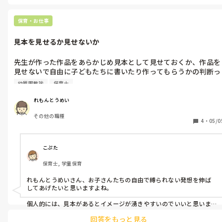
どう思いますか？
保育・お仕事
見本を見せるか見せないか
先生が作った作品をあらかじめ見本として見せておくか、作品を
見せないで自由に子どもたちに書いたり作ってもらうかの判断っ
てどうしていますか？

幼稚園教諭
保育士
保育園や幼稚園勤務ではありませんが、少し気になります！

れもんとうめい
その他の職種
例えば、こいのぼりの作品を作るとして、見本を見せるか、見せ
4
・
05/0
ないかなど。

他の例として、マーブリングした作品を自由に切ったり絵を描い
こぷた
たりするなど。
保育士, 学童保育
れもんとうめいさん、お子さんたちの自由で縛られない発想を伸ば
してあげたいと思いますよね。

個人的には、見本があるとイメージが湧きやすいのでいいと思いま
す！

回答をもっと見る
「お手本じゃなくて見本、この通りじゃなく自分の好きなように作