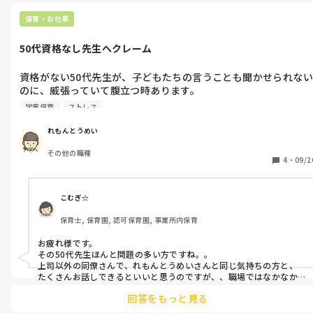
い！」ってひたすらしつこく聞きまくる。

・窓ガラスが割れた際、「子どもが、先生が注意しないから悪い
「え！？なんで無視するんですか！？子ども達も真似しちゃいます
保育・お仕事
って言ってましたよ。先生が悪いんじゃないですか？」と、責め
よ～！えー！悲しい～」と無視されたらしつこく話しかける。

る。自分がミスした時は、笑って誤魔化す。

50代資格なし先生へクレーム
って言ってました！
・保護者から50代先生へのクレームが絶えない

資格がない50代先生が、子どもたちの言うことも聞かせられない
のに、威張っていて腹立つ時あります。

・子どもたちから50代先生へのクレームが絶えない

学童保育
ストレス
他人のミスを、その先生に言って、「ここの部分書いてません
・妊婦さんの保護者に、「私も妊娠したいなあ〜　◯歳離れた兄
よ。」と言ったり。

弟を作るのどうですか？」と聞く。

れもんとうめい
その他の職種
他の先生に指示したり。「外見守りしてきて。」、「おやつの皿
・私のことを「先生は優しいからダメなんだ。」、「声が小さい
4
・
09/2
洗ってきて。」など。

からよくない」とダメ出しする。確かに悪いところもあるとは思
いますが、むかつきます。

その50代先生が、子どもが具合悪くなって、家にいるからと、祖
こむぎ☆
母に先に電話したり。あとで、その子のお母さんから苦情がきま
保育士, 保育園, 認可保育園, 事業所内保育
した。

上司は知っています。

「母に先に連絡ください。」と。

お疲れ様です。

誰も責めません。ずるいなと思います。

キレそうになった時の対処方法を教えてください。
その50代先生ほんと問題の多い方ですね。。

私が見守っていた部屋で、窓ガラス割れたときは、50代先生に怒
上司以外の同僚さんで、れもんとうめいさんと同じ気持ちの方と、
られたし責められたのに。。。

たくさんお話しできるといいと思うのですが、、職場ではなかなか
その50代の先生もいて話しにくいですよね(^◇^;)

回答をもっと見る
学童の先生に向いてないと思うので、それをその先生に感じてもら
50代先生に保護者からクレームが来ているのに、普通に働いてる
いたいところですね。。