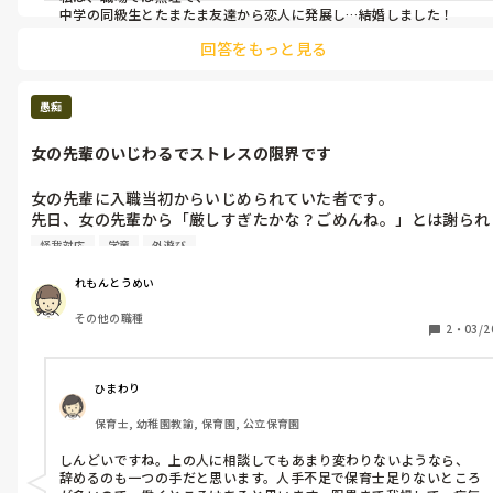
中学の同級生とたまたま友達から恋人に発展し…結婚しました！
回答をもっと見る
愚痴
女の先輩のいじわるでストレスの限界です
女の先輩に入職当初からいじめられていた者です。

先日、女の先輩から「厳しすぎたかな？ごめんね。」とは謝られ
たもののモヤモヤが残る一方です💦

怪我対応
学童
外遊び
早めに仕事を辞めたらいいんだと思いますが、やっと決まった仕
事ですし、上の人に相談したら、よく観察してくださったり、配
れもんとうめい
慮していただいたりと、感謝し切れず、逆に申し訳ない気持ちで
その他の職種
おり、このまま続けたい気持ちでいます。

2
・
03/2
先輩はフルタイムで、こちらは子どもがいる時にいるパートで
す。

ひまわり
パートってどこまで仕事するのでしょうか、、、？

保育士, 幼稚園教諭, 保育園, 公立保育園
上の人がいない時が特にひどくて。

しんどいですね。上の人に相談してもあまり変わりないようなら、
子どもが外遊びなどで怪我をしてきて、先輩に言いに行ったの
辞めるのも一つの手だと思います。人手不足で保育士足りないところ
に、必ず私に手当てをさせたり。
