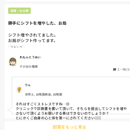
上司の方に報告としては、子供の発言が気になり先生にも確認はと
他の先生も、子どもたちの発言を聞いており、直接、50代先生
ってあると言ったうえで、最近のニュースなどで保護者の方も保育
に、その件を聞くと、

園に対して神経質にってるだろうから一応報告という形にし、どう
保育・お仕事
「首絞めてないです。」

したら良いでしょうかと支持を待ってもいいかもしれませんね。
と答えます。

勝手にシフトを増やした、お局
ちょっとした誤解などが、不適切保育では？となったりするの
シフト増やされてました。

で、正直、私も子どもたちの発言を聞いた時、どうして良いかわ
お局がシフト作ってます。

からないでいます。

ストレス
この前、「上の上司に「2週間に1回、週5にしたい」って言って
しかし、このままだと、また保護者からクレームが来るような気
きて」とお局が言ってきたので、納得いかなかったので、上の上
がしています。以前、この先生へのクレームが来たことがありま
れもんとうめい
司に、お局に言われたこと報告しました。

す。

その他の職種
2
・
06/1
そしたら、「夏休みだけでいいし、私と相談しましょう」と上の
上司にチラッと相談してみようと思います。

上司に言われました。

告げ口などにならない言い方は、ありますか？
りん
お局に勝手にシフトを増やされていました。

保育士, 幼稚園教諭, 幼稚園
上の上司に報告します。

それはすごくストレスですね…😢

クリニックで診断書を書いて頂いて、そちらを提出してシフトを増や
私は、メンタルクリニックに通っていることを職場も理解してい
さないで頂くようお願いする事はできないのでしょうか？

るので、変にシフトを増やすことは出来ません。

とにかくご自身の心と体を第一にされてください🙇🏻‍♀️
回答をもっと見る
すごく心身共に疲れてしまい、仕事行きたくないです。
