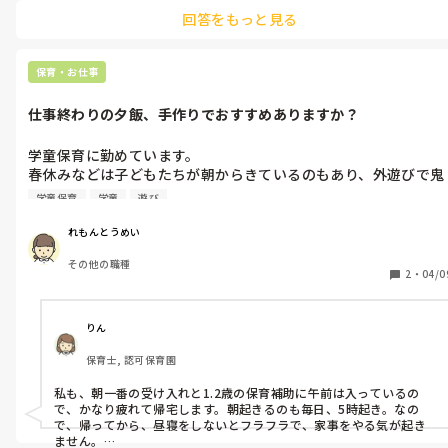
ですかね😀
回答をもっと見る
保育・お仕事
仕事終わりの夕飯、手作りでおすすめありますか？
学童保育に勤めています。

春休みなどは子どもたちが朝からきているのもあり、外遊びで鬼
ごっこなど、長時間し、家に帰ると疲れてしまいます。

学童保育
学童
遊び
夜ご飯に手作りできそうな料理って何がありますか？

れもんとうめい
その他の職種
簡単なものだとありがたいです！

2
・
04/0
疲れて、なかなか作れないので。。
りん
保育士, 認可保育園
私も、朝一番の受け入れと1.2歳の保育補助に午前は入っているの
で、かなり疲れて帰宅します。朝起きるのも毎日、5時起き。なの
で、帰ってから、昼寝をしないとフラフラで、家事をやる気が起き
ません。
