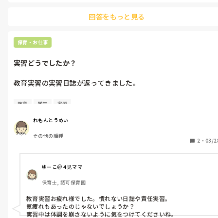
回答をもっと見る
保育・お仕事
実習どうでしたか？
教育実習の実習日誌が返ってきました。

社会人学生として、初めて実習に行きましたが、日誌や責任実習
教育
学生
実習
で怒られてしまい、単位を落としてしまったかなと不安でした
が、単位を取得でき、B評価でした。

れもんとうめい
その他の職種
こども園へ実習に行きましたが、皆さん、初めての実習は、どう
2
・
03/2
でしたか？💦

単位取ることが出来ましたが、こんな感じで先生になってて、大
ゆーこ＠４児ママ
丈夫なのだろうかと不安です💦
保育士, 認可保育園
教育実習お疲れ様でした。慣れない日誌や責任実習。

気疲れもあったのじゃないでしょうか？

実習中は体調を崩さないように気をつけてくださいね。
