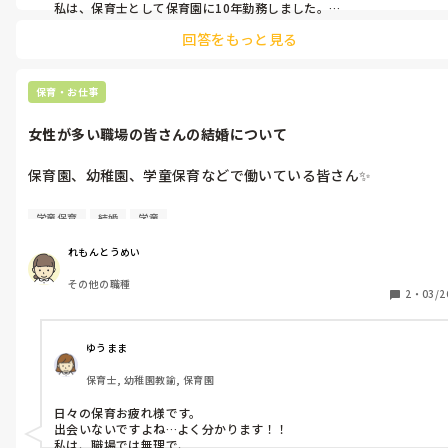
私は、保育士として保育園に10年勤務しました。

が、実習生の時は私も怒られることありましたよ。ここだけの話、
回答をもっと見る
やる気もない時がありました（笑）

でも、保護者から「先生で良かった」と感謝の声を頂けるくらい成
長しました。

初めての事ってみんな不安です。失敗して、人は成長するんだと思っ
保育・お仕事
てます。それはきっと保育士も一緒かなと(^o^)気負いせず、保育と
いう仕事を楽しんで下さいね♪
女性が多い職場の皆さんの結婚について
保育園、幼稚園、学童保育などで働いている皆さん✨

どこで出会い結婚しましたか？💦

学童保育
結婚
学童
アラサーなのですが、そろそろ結婚したいなあと思いつつも、出
会いがなくて💦
れもんとうめい
その他の職種
2
・
03/2
ゆうまま
保育士, 幼稚園教諭, 保育園
日々の保育お疲れ様です。

出会いないですよね…よく分かります！！

私は、職場では無理で、
