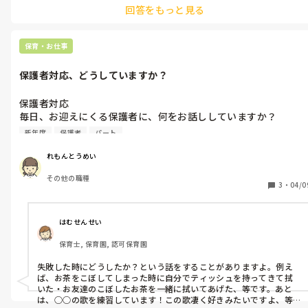
回答をもっと見る
収入を増やすという意味で副業をしようとされているならば、思い
切って、いまの学童保育の仕事を見直して見てはいかがでしょうか？

保育・お仕事
または、年配の職員に振り回されている現環境を打開するとか。。

保護者対応、どうしていますか？
お話しからはわかりませんが…今の状況で副業を始めるのはお辛いと
感じます。
保護者対応

毎日、お迎えにくる保護者に、何をお話ししていますか？

新年度
保護者
パート
友達とのトラブル、着替えたこと、成長したこと、良かったとこ
ろは、お話ししていますが、何か他にありますか？
れもんとうめい
その他の職種
3
・
04/0
はむせんせい
保育士, 保育園, 認可保育園
失敗した時にどうしたか？という話をすることがありますよ。例え
ば、お茶をこぼしてしまった時に自分でティッシュを持ってきて拭
いた・お友達のこぼしたお茶を一緒に拭いてあげた、等です。あと
は、○○の歌を練習しています！この歌凄く好きみたいですよ、等