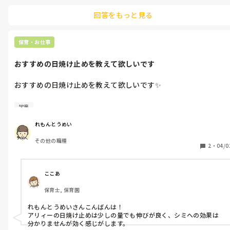
回答をもっと見る
保育・お仕事
おすすめの日焼け止めを教えて欲しいです
おすすめの日焼け止めを教えて欲しいです✨

シミにならないようなものが良いなあと思います！

学童
れもんとうめい
その他の職種
2
・
04/0
ここあ
保育士, 保育園
れもんとうめいさんこんばんは！

アリィーの日焼け止めは少しの量でも伸びが良く、シミへの効果は
分かりませんが効く感じがします。