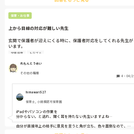
保育・お仕事
上から目線の対応が難しい先生
玄関で保護者が迎えにくる時に、保護者対応をしてくれる先生が
います。

学童保育
トラブル
その先生が「保護者対応がしたい」と、いつも言うので、角が立
たないように、その先生が保護者対応をして、私が掃除などをし
れもんとうめい
ています。

その他の職種
4
・
04/2
その先生のことで悩んでいます。

「救急箱取ってきて」、「◯◯くんお迎えきたから呼んでき
himawari527
て」、「◯◯ちゃんが宿題分からないところあるから、教えてあ
保育士, 小規模認可保育園
げて」、「おやつの時間で、私(その先生)が少し抜けるから見て
いて」

iPadやパソコンの作業を

分からない。と逃れ、聞く耳を持たない先生いますよね…

など仕方ないと思いますが、私もやることがあり忙しいので負担
です💦

自分が直接年上の相手に意見を言うと角が立ち、色々面倒なので、
よほど子どもが危険でない時は何も言わないようにしています。

他の先生からも頼まれることもあるため、疲れます。
