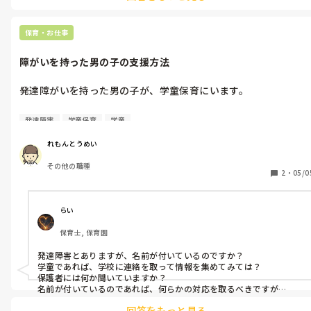
っていいんだよ」と一言添えてあげるようにしています。

お子さんたちと楽しく製作できるといいですね♪
保育・お仕事
障がいを持った男の子の支援方法
発達障がいを持った男の子が、学童保育にいます。

その子は良いところもあるのですが、蹴ったり叩いたり、胸を触
発達障害
学童保育
学童
ってきたりします💦

注意すると、「ごめんなさい」と言い、止めることもあります
れもんとうめい
が、止めない時もあります。

その他の職種
2
・
05/0
どのように、指導していったら良いでしょうか？
らい
保育士, 保育園
発達障害とありますが、名前が付いているのですか？

学童であれば、学校に連絡を取って情報を集めてみては？

保護者には何か聞いていますか？

名前が付いているのであれば、何らかの対応を取るべきですが…
回答をもっと見る