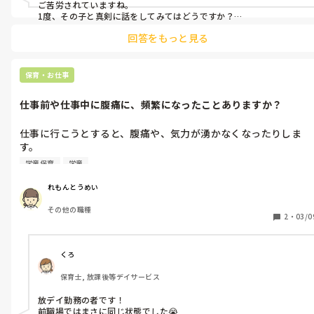
上の人に相談すれば良いのですが、忙しそうでなかなか、話を聞
ご苦労されていますね。

いてくれません💦

1度、その子と真剣に話をしてみてはどうですか？

あとは、真剣に目を見て怒るではなく、叱る。学童でどのような方
以前、女の先輩から厳しめに言われたり、いじわるされてから、
回答をもっと見る
針か分かりませんが、ダメなことはダメとやはり伝えることが大切
特定の子どもたちに、当たりが強い子がいます💦
だと思います！
保育・お仕事
仕事前や仕事中に腹痛に、頻繁になったことありますか？
仕事に行こうとすると、腹痛や、気力が湧かなくなったりしま
す。

学童保育
学童
それでも好きな音楽を聴きながら、気分を変えて仕事に行きます
が、仕事中、お腹を壊してしまい、さらにお腹が痛いです。

れもんとうめい
その他の職種
トイレに頻繁に行くのも周りの目があり、つらいです。

2
・
03/0
このような症状になったことありますか？

学童保育勤務です。
くろ
保育士, 放課後等デイサービス
放デイ勤務の者です！

前職場ではまさに同じ状態でした😭
