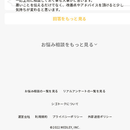
一応上司に相談しておく事も大事かと思います。

悪いことを伝えるだけでなく、改善点やアドバイスを頂けると少し
1番上の上司がいない時に、「すべての部屋の掃除と子ども帰る
気持ちが変わると思います。
準備させて、あとはトイレ掃除して。私たちは保護者対応するか
回答をもっと見る
ら。ひとりでやって」と言われて、責められてる感じがします💦

一昨日は、言われていないことを怒られてしまい、退勤後に怒ら
れました。

「保護者に伝えた？次から、ひとりで保護者に説明して。」

お悩み相談をもっと見る
勝手な判断はしないように、その先輩から言われたので勝手に行
動しないでいました。相談もしていました。

相談するとキレられ、教えてくれません。

こないだ、仕事に行けなくなりそうになり、1番上の上司に相談
して、やっと行けるようになりましたが、また行けなくなりそう
です。

お悩み相談の一覧を見る
リアルアンケートの一覧を見る
____________

シゴトークについて
追記3月4日

運営会社
利用規約
プライバシーポリシー
外部送信ポリシー
今日帰り際、「厳しくしてしまったかなと思って。ごめんなさ
い。」

©2022 MEDLEY, INC.