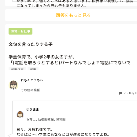
が多いので、働くところはあると思います。限界まで我慢して、病気
外遊びの見守りは、必ずその先輩は出ませんし、いつも決まっ
になってしまったら元も子もありません。
て、「外行ってきて」と言います。

回答をもっと見る
コドモンで入退室管理を私がやることになり、連絡なく子どもが
学童に帰宅しないことがあり、その先輩に聞きに行ったところ、
保育・お仕事
「保護者の番号を見て、電話して聞いてみて」と言われ、事務し
たことないので、どこに書類などあるかわからないため、どこに
文句を言ったりする子
電話番号があるか聞いたところ、上の人に聞いてと言われます。

学童保育で、小学2年の女の子が、

私よりも後に入った新人さんの面倒も見ることになったりと、か
「(電話を取ろうとすると)パートなんでしょ？電話にでないで
なり疲れました。

よ！！！電話でんな！！！」、

学童保育
学童
など、私を見るたびに、何か文句を言ったり、怒ってきたりしま
そろそろ、ストレスの限界で、私がキレそうで、危ないです😅

す。

れもんとうめい
その他の職種
掃除機をかけていると、掃除機の上に乗って邪魔してきたりしま
2
・
03/1
す。

その裏に何かあると思いますが、聞いても答えてくれません。

ゆうまま
保育士, 幼稚園教諭, 保育園
寂しい気持ちがあるのでしょうか？

日々、お疲れ様です。

疲れてきてしまい、辛いです💦

なるほど…小学生にもなると口が達者になりますよね。
