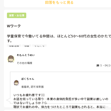
回答をもっと見る
その人は連絡帳を書きたかったのでしょうか？

考えすぎでしょうか？

保育・お仕事
保育系の資格も持っているため、資格手当があるので、その分、
仕事が増えたのだと自分は思いますが、、、💦

Wワーク
周りとうまくやっていきたいです💦

学童保育で今働いてる仲間は、ほとんど50〜60代の女性のかた
コドモンの入力をその人がすると、打刻ミスや、もうすでに帰っ
す。

てきた子どもがいるのに、「その子は私は見てません」と言うの
で、私が修正をしています。その分も時間がかかってしまうし、
学童保育
学童
ストレス
「外で鬼ごっこ疲れるから代わりにやってきて」と言われて4時
間ほどずっと外で、見守っているときは、50〜60代の女性は室
れもんとうめい
でいることが多かったり、

その他の職種
5
・
04/1
土曜日保育で子どもが来なかった時も「お茶飲む暇なく忙しいよ
ね」と言われて、ずっと仕事を与えられている中、その女性は、
事務室で特に何もしないこともあります。

ぼくちゃん
看護師, 認可保育園
毎日疲れて、家に帰ると眠ってしまいます。

いつもお疲れ様です🙇‍♀️

Wワークをしようか悩みますが、かなり疲れてしまい、他のお仕
お話を伺っている限り…本業の身体的負担が多い中で副業は厳しいの
事を考えられません💦

ではないでしょうか？💦

Wワークしているかたは、どうやって体力をつけていますか？
現状でお疲れの中、体力をつけたところで副業もされると、本当に
疲弊してしまう気がして…心配です。
