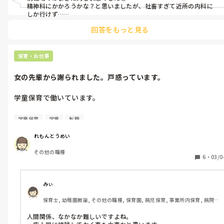
精神科にかかろうかな？と思いましたが、社畜すぎて近所の内科に
しか行けず…

いわゆるストレスですね〜と軽く流されたため職場のモラハラ常識
回答をもっと見る
(笑)にも理解してもらえず、他の理由も相まって退職しました🥲

人間の身体って素直だなぁとつくづく思うのですが、退職をして数
日後に体調不良が一気に治りました😂

職場の方が精神的な部分について理解がある方でありますように…！
保育・お仕事
🙏
女の先輩から謝られました。戸惑っています。
学童保育で働いています。

_________

学童保育
学童
転職
前回

れもんとうめい
職場で、女の先輩に、1番上の上司がいないときに、色々言われ
その他の職種
たり、されたりして、だんだん元気がなくなってきました。

6
・
03/0
先日は、部屋に入ろうと思ったら、通せんぼして立ち話が始ま
り、通れませんでした。それを見たその先輩が「通りたかった
みぃ
の？邪魔だった？」と何回も聞かれ、少し疲れました💦

保育士, 幼稚園教諭, その他の職種, 保育園, 病児保育, 事業所内保育, 病院
内保育
とある日は、雪かきを一緒にしていて、壊れてる雪かきスコップ
人間関係、なかなか難しいですよね。

を渡されて、「それ壊れててやりづらいよね」と言われました。
