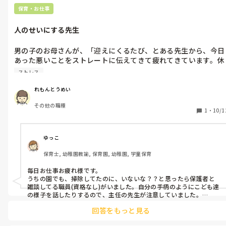
保育・お仕事
人のせいにする先生
男の子のお母さんが、「迎えにくるたび、とある先生から、今日
あった悪いことをストレートに伝えてきて疲れてきています。休
会させようか悩んでいます。家では悪いことはしていません。」

ストレス
と、他の先生にお母さんが涙ぐんでお話ししていたらしく、その
ことを先生たちみんなに話していました。

れもんとうめい
その他の職種
悪いことと言うのは、ジョウロで水をかけたなどです。

1
・
10/1
50代資格なし先生が「○○先生じゃないですか？」と私に罪をな
すりつけてきて、ムカつきました。

ゆっこ
自分なのにと。

保育士, 幼稚園教諭, 保育園, 幼稚園, 学童保育
その男の子は、学童で、友達と喧嘩して大泣きしたり、叩いたり
毎日お仕事お疲れ様です。

蹴ったり、物に当たったりなどは、ありますが、そんな細かい問
うちの園でも、掃除してたのに、いないな？？と思ったら保護者と
題は伝えていません。私も保護者が迎えにきた時に、何か言うこ
雑談してる職員(資格なし)がいました。自分の手柄のようにこども達
とはしていませんでした。

の様子を話したりするので、主任の先生が注意していました。

保護者対応は、職員がするので(資格あり)保護者が来たときは、呼ん
回答をもっと見る
で下さいと声かけてました。

50代資格なし先生がそのお母さんに細かく、度々伝えているのは
あと、失言してトラブルの多い職員(資格あり)は、なるべく保護者対
見ました。
