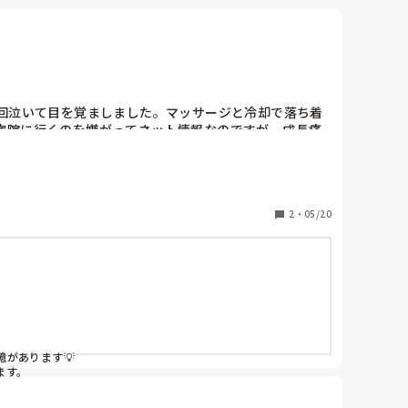
回泣いて目を覚ましました。マッサージと冷却で落ち着
病院に行くのを嫌がってネット情報なのですが、成長痛
えていただきたいです☺️
2
・
05/20
あります💡

ます。