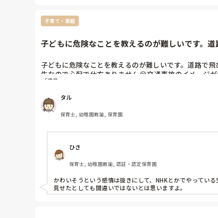
子育て・家庭
子どもに危険なことを教えるのが難しいです。道路
子どもに危険なことを教えるのが難しいです。道路で飛
生なので心配で仕方ありません😭交通事故のイメージ
5歳児
い方法はありませんか？
タル
保育士, 幼稚園教諭, 保育園
ひさ
保育士, 幼稚園教諭, 認証・認定保育園
かわいそうという感情は抜きにして、NHKとかでやってい
見せたとしても間違いではないとは思いますよ。