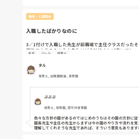
職場・人間関係
入職したばかりなのに
3／1付けで入職した先生が前職場で主任クラスだった
不快です😢このような先生はどう対処すれば良いでしょ
乳児
パート
保育士
タル
保育士, 幼稚園教諭, 保育園
ぷぷぷ
保育士, 保育園, 認可外保育園
色々な方針の園があるのではじめのうちはその園の方針に従っ
園長先生や主任の先生からまずは今の園のやり方や流れを覚
理解してくれそうな先生であれば、そういう意見もあります