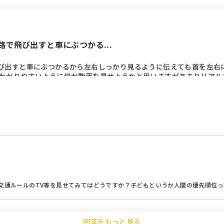
で飛び出すと車にぶつかる...
び出すと車にぶつかるから左右しっかり見るように伝えても首を左右に
がわかりやすいように何か動画を見せようかと思いますがあまりリア
る交通ルールのTV等を見せてみてはどうですか？子どもというか人間の優先順位
回答をもっと見る