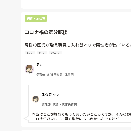
保育・お仕事
コロナ禍の気分転換
陽性の園児が増え職員も入れ替わりで陽性者が出ている
ら開催してほしいなどなど…保護者の数だけご意見があ
幼児
乳児
パート
タル
保育士, 幼稚園教諭, 保育園
まるきゅう
調理師, 認証・認定保育園
本当はどこか旅行でもって言いたいところですが、そんなわ
コロナが収束して、早く旅行にもいきたいんですけど