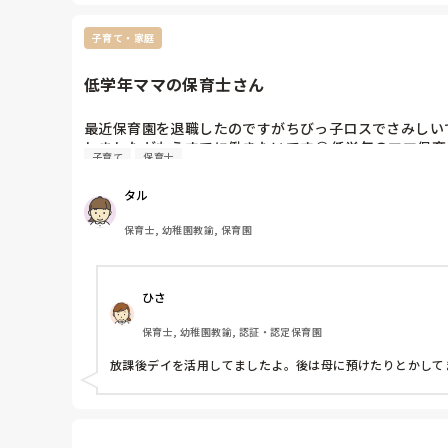
子育て・家庭
低学年ママの保育士さん
最近保育園を退職したのですがちびっ子ロスでさみしい
しましたがもうすでに働きたいです😂低学年のママ保
子育て
保育士
タル
保育士, 幼稚園教諭, 保育園
ひさ
保育士, 幼稚園教諭, 認証・認定保育園
放課後デイを活用してましたよ。後は母に預けたりとかして