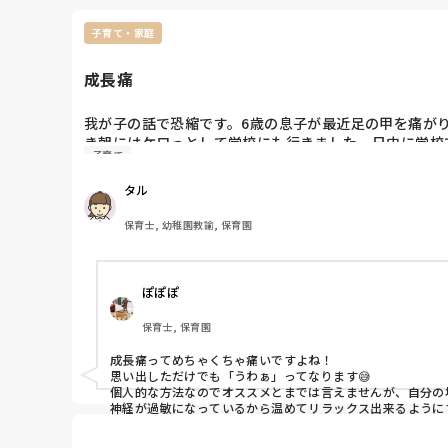
子育て・家庭
成長痛
我が子の話で恐縮です。6歳の息子が最近足の甲を痛が
き朝にはケロっとして学校にも行きました。日中に学校
子育て
がピッタリ当てはまります。同じようなお子さん、園児
タル
保育士, 幼稚園教諭, 保育園
ぽぽぽ
保育士, 保育園
成長痛ってめちゃくちゃ痛いですよね！

思い出しただけでも「うわぁ」ってなります😅

個人的な方法なのでオススメとまでは言えませんが、自分の場
神経が過敏になっているから温めてリラックス出来るように