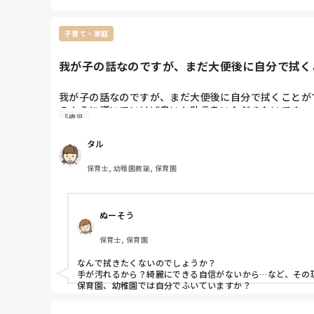
子育て・家庭
我が子の話なのですが、まだ大便後に自分で拭くこ
我が子の話なのですが、まだ大便後に自分で拭くことが
のように導いていけば良いか助言をいただきたいです。よ
5歳児
タル
保育士, 幼稚園教諭, 保育園
ぬーそう
保育士, 保育園
なんで拭きたくないのでしょうか？

手が汚れるから？綺麗にできる自信がないから…など、その
保育園、幼稚園では自分でふいていますか？