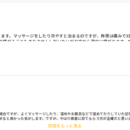
ります。マッサージをしたり冷やすと治まるのですが、昨夜は痛みで3
で痛がることもありませんしだいたいが夕方から夜中に痛がります。
さんいらっしゃいますか？痛みを抑える対処法を何かご存知でしたら教
合ですが、よくマッサージしたり、温布やお風呂などで温めてたりしていた記憶が
すると良かった気がします。ですが、やはり医者に診てもらう方が正確だと思い
回答をもっと見る