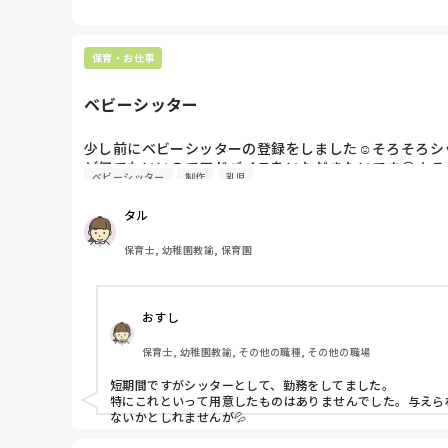
保育・お仕事
ベビーシッター
少し前にベビーシッターの登録をしました☺️そろそろ
ど何でもいいのでアドバイスをいただきたいです😊よ
ベビーシッター
制作
乳児
タル
保育士, 幼稚園教諭, 保育園
おすし
保育士, 幼稚園教諭, その他の職種, その他の職場
短期間ですがシッターとして、勤務をしてました。

特にこれといって用意したものはありませんでした。与えら
ないかとしれませんが💦