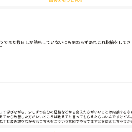
回答をもっと見る
そうでまだ数日しか勤務していないにも関わらずあれこれ指摘をしてき
う…
て学びながら、少しずつ自分の経験などから変えた方がいいことは指摘するならい
えてから改善した方がいいところは教えてと言ってもらえたらいいんですけどね。
ね！と汲み取りながらもこちらもこういう意図でやってますとお伝えしちゃうか