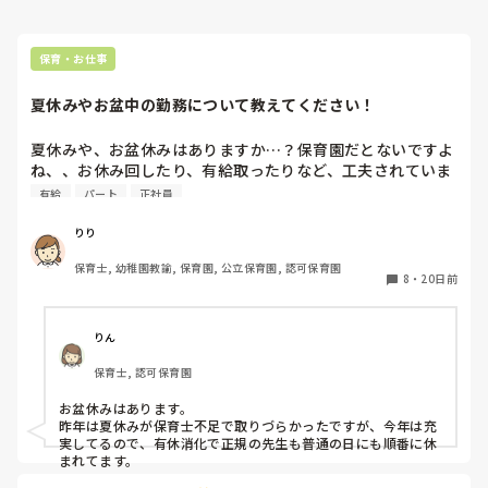
保育・お仕事
夏休みやお盆中の勤務について教えてください！
夏休みや、お盆休みはありますか…？保育園だとないですよ
ね、、お休み回したり、有給取ったりなど、工夫されていま
すか？🍉
有給
パート
正社員
りり
保育士, 幼稚園教諭, 保育園, 公立保育園, 認可保育園
8
・
20日前
りん
保育士, 認可保育園
お盆休みはあります。

昨年は夏休みが保育士不足で取りづらかったですが、今年は充
実してるので、有休消化で正規の先生も普通の日にも順番に休
まれてます。