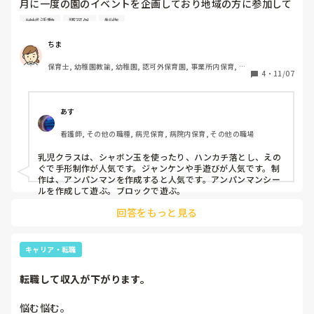
月に一度の園のイベントを企画しており地域の方に参加して
いただいています。対象は未就学児さんですが、乳児さんが
地域活動
認可外
制作
多いです。毎月テーマを変えて製作など行っておりますが、
親子でできる製作（その日に持ち帰りできるもの）や簡単な
ちま
ゲームの案が欲しいです！
保育士, 幼稚園教諭, 幼稚園, 認可外保育園, 事業所内保育, 託
4
・
11/07
児所, 園長, 管理職
あす
看護師, その他の職種, 病児保育, 病院内保育, その他の職場
乳児クラスは、シャボン玉を使ったり、ハンカチ落とし、えの
ぐで手形制作が人気です。ジャンケンや手遊びが人気です。制
作は、アンパンマンを作成すると人気です。アンパンマンシー
ルを作成して遊ぶ。ブロックで遊ぶ。
回答をもっと見る
キャリア・転職
転職して収入が下がります。
悩む悩む。
