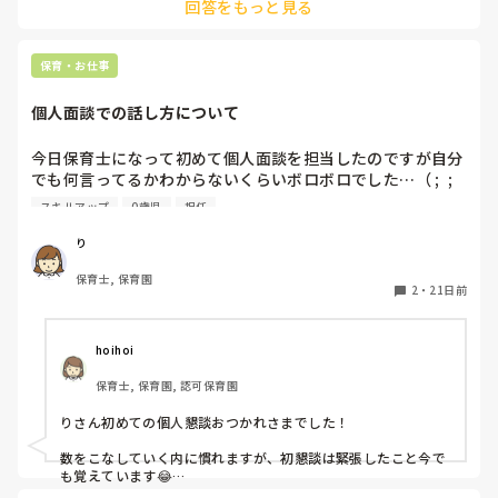
回答をもっと見る
保育・お仕事
個人面談での話し方について
今日保育士になって初めて個人面談を担当したのですが自分
でも何言ってるかわからないくらいボロボロでした…（ ;  ; 
）緊張で声は震えるしなんとか30分間話すことはできたので
スキルアップ
0歳児
担任
すが反省点ばかりです。

り
皆さんが個人面談の時に大事にしていることや話の広げ方の
保育士, 保育園
工夫などあれば教えていただきたいです♪
2
・
21日前
hoihoi
保育士, 保育園, 認可保育園
りさん初めての個人懇談おつかれさまでした！

数をこなしていく内に慣れますが、初懇談は緊張したこと今で
も覚えています😂
