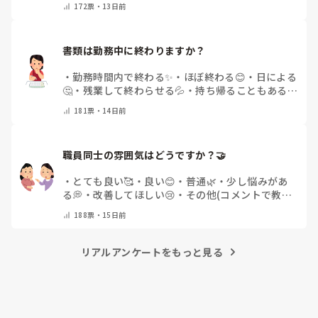
172
票・
13日前
書類は勤務中に終わりますか？
・
勤務時間内で終わる✨
・
ほぼ終わる😊
・
日による
🤔
・
残業して終わらせる💦
・
持ち帰ることもある
😢
・
その他(コメントで教えてください)
181
票・
14日前
職員同士の雰囲気はどうですか？🤝
・
とても良い🥰
・
良い😊
・
普通🌿
・
少し悩みがあ
る💭
・
改善してほしい😢
・
その他(コメントで教え
てください)
188
票・
15日前
リアルアンケートをもっと見る