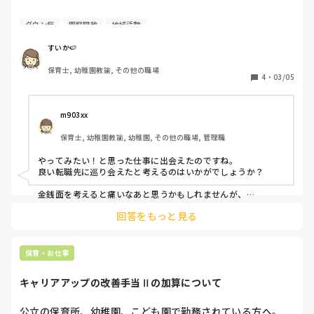
転職をして収入が下がるのが悩む。

ダウン症
園庭開放
地域活動
前職

すいか🍉
残業未払、持ち帰りあり、人間関係微妙、5年目は年収370
保育士, 幼稚園教諭, その他の職場
万

4
・
03/05
転職先

子育て支援センターなのでほぼ残業なし、持ち帰りもおそら
m903xx
くなし、担任業務なし、人間関係は入らないとわからない、
保育士, 幼稚園教諭, 幼稚園, その他の職場, 管理職
転職直後は年収306万

やってみたい！と思った仕事に出会えたのですね。

どちらも基本給とボーナスの額は変わりません。

良い転職先に巡り会えたと考えるのはいかがでしょうか？

ただ、ついてくる手当が子育て支援センターのが少なく前職
よりも月給が3.9万ダウン。一人暮らしも必須の地域なの
金銭面を考えると痛いなあと思うかもしれませんが、

下がるのは収入のみで、

で、家賃光熱費もかかってきます。

回答をもっと見る
心の余裕と時間は、今以上に増えるのではないでしょうか？🩷

仕事量的には恐らく減ると思いますが悩みますね。

ただ、やってみたいと思っていたお仕事で、実家からは離れ
今まで見えてこなかった世界（仕事以外にも）に出会えると思
ますが県内でのお仕事ですし、事業所内異動で手当がついて
保育・お仕事
くる保育園に移ることも将来的に可能です。なので、挑戦し
てみて給与や仕事内容が合わないってなってから考えるのも
キャリアアップの改善手当Ⅱの加算について
ありなのかなとも思います。難しい。
公立の保育所、幼稚園、こども園で勤務されている方へ。
