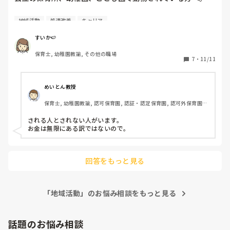
保育士等キャリアアップによる改善手当Ⅱは公立の園だと研
地域活動
処遇改善
キャリア
修は受けるけど、加算がされないと聞いたのですが、地域に
よるのでしょうか。

すいか🍉
それともすべての公立園が該当しますか？

保育士, 幼稚園教諭, その他の職場
7
・
11/11
前職の私立のこども園ですと、全員加算されてました。
めいとん教授
保育士, 幼稚園教諭, 認可保育園, 認証・認定保育園, 認可外保育園, 
小規模認可保育園, 管理職
される人とされない人がいます。

お金は無限にある訳ではないので。
回答をもっと見る
「地域活動」のお悩み相談をもっと見る
話題のお悩み相談