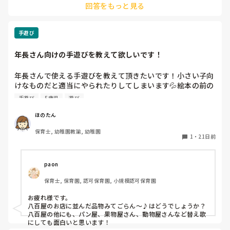
回答をもっと見る
個人懇談では良いことも悪いことも伝えないといけないですよ
ね。

マイナスの話ばかりにならよう、話す内容の割合には気をつけ
ています。

手遊び
話したいことばかりにならないよう、保護者の方のお話を聞く
年長さん向けの手遊びを教えて欲しいです！
ことも意識しています。

話を広げられるように話の種を持っておくと、慌てなくて済む
のでおすすめです！
年長さんで使える手遊びを教えて頂きたいです！小さい子向
けなものだと適当にやられたりしてしまいます💦絵本の前の
導入で使えたら嬉しいです！あとは帰りの会で出来る少しひ
手遊び
5歳児
遊び
ねりがきいたものがあったりしたら嬉しいです！
ほのたん
保育士, 幼稚園教諭, 幼稚園
1
・
21日前
paon
保育士, 保育園, 認可保育園, 小規模認可保育園
お疲れ様です。

八百屋のお店に並んだ品物みてごらん～♪はどうでしょうか？
八百屋の他にも、パン屋、果物屋さん、動物屋さんなど替え歌
にしても面白いと思います！