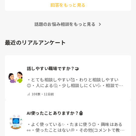
回答をもっと見る
話題のお悩み相談をもっと見る
最近のリアルアンケート
話しやすい職場ですか？🤝
・
とても相談しやすい🥰
・
わりと相談しやすい
😊
・
人による🤔
・
少し相談しにくい💦
・
相談でき
る人が少ない😢
・
その他(コメントで教えてくださ
108
票・
12日前
い)
AI使ったことありますか？🤖
・
よく使っている✨
・
たまに使う😊
・
興味はある
👀
・
使ったことはない💭
・
その他(コメントで教え
てください)