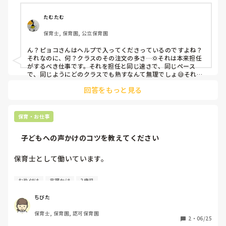
直辛いですし、周りの目が怖いです😢

たむたむ
子供たちは私の話を聞かないし、ふざけて滑られてるのが分
保育士, 保育園, 公立保育園
かるからよけい腹が立ってしまう💢
ん？ピョコさんはヘルプで入ってくださっているのですよね？
それなのに、何？クラスのその注文の多さ…💢それは本来担任
がするべき仕事です。それを担任と同じ速さで、同じペース
で、同じようにどのクラスでも熟すなんて無理でしょ😅それは
失敗ではないですよ？任せられる仕事が多過ぎです😤そもそ
回答をもっと見る
も、子ども達が支度をしないのはあなたのせいではないし、掃
除が遅い早い云々は誰が決めているのでしょう？早ければ何が
いいのでしょうか？

　私なら、入って頂けるだけでかなり助かります✨
保育・お仕事
    子どもへの声かけのコツを教えてください
保育士として働いています。

最近、子どもたちがなかなか話を聞いてくれず悩んでいま
お片付け
言葉かけ
2歳児
す。活動の切り替えや片付けの時間になっても遊びを続けた
り、何度声をかけても反応がなかったりすることがありま
ちびた
す。

保育士, 保育園, 認可保育園
2
・
06/25
先輩の先生が声をかけるとスムーズに動くことも多く、自分