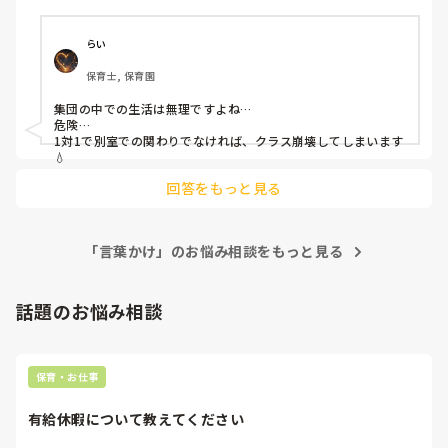
どうしてあげたらいいのか悩んでいます。

ちょっとでも気に入らないことがあると、言葉より先に手が
出ます。本当によく切れるので、お友だちも気付かないうち
らい
にその子を怒らせてしまい、後ろから羽交い締めなんてこと
保育士, 保育園
もあるあるです…。

目つきも、5歳児とは思えないような鋭さです。

集団の中での生活は無理ですよね…

危険…

・話を聞く

1対1で別室での関わりでなければ、クラス崩壊してしまいます
・寄り添う

💧
・仲立ちする

回答をもっと見る
寄り添い系では改善されず、5月からは寄り添い+で本当に危
ないから!としっかり注意もしています。

変化無く6月になってしまいました。

「言葉かけ」のお悩み相談をもっと見る
何かアドバイスいただけると助かります。

よろしくお願いいたします。
話題のお悩み相談
保育・お仕事
有給休暇について教えてください