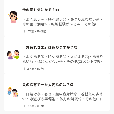
他の園も気になる？👀
・
よく思う👀
・
時々思う😊
・
あまり思わない🌿
・
今の園で満足✨
・
転職経験がある💼
・
その他(コメ
ントで教えてください)
171
票・
8時間前
「お疲れさま」はありますか？😊
・
よくある🥰
・
時々ある😊
・
人による🤔
・
あまり
ない💦
・
ほとんどない😢
・
その他(コメントで教え
てください)
184
票・
1日前
夏の保育で一番大変なのは？🌻
・
日焼け🌞
・
暑さ・熱中症対策🥵
・
着替えの多さ
👕
・
水遊びの準備🏖️
・
体力の消耗💨
・
その他(コメ
ントで教えてください)
188
票・
2日前