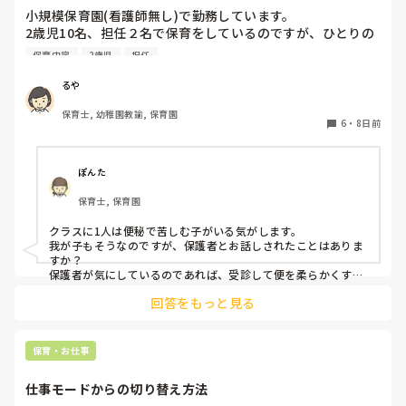
小規模保育園(看護師無し)で勤務しています。

2歳児10名、担任２名で保育をしているのですが、ひとりの
お子様が排便困難で2日に1回ほど、20〜30分の間「うん
保育内容
2歳児
担任
ち〜、うんち出る〜、うんち〜」と泣きながら便意を訴えま
す。

るや
なかなか出ず苦しそうです。

保育士, 幼稚園教諭, 保育園
室内にいる時であれば良いのですが、散歩中にも突然起こり
6
・
8日前
ます。(午前も午後も)

その都度保育士が１名そこにつく形になるため、昨日は散歩
を途中で切り上げ園へ戻りました。

ぽんた
このようなお子様のいらっしゃる園の経験者の方はいらっし
保育士, 保育園
ゃいますか？

今まで看護師のいる園にいたこともあり、散歩先の時は迎え
クラスに1人は便秘で苦しむ子がいる気がします。

に来てもらうなどしていました。

我が子もそうなのですが、保護者とお話しされたことはありま
色々なご経験のお話しを聞けたら嬉しいです。

すか？

保護者が気にしているのであれば、受診して便を柔らかくする
薬または、便を出す力を加えるお薬りなど、その子の便秘に応
回答をもっと見る
じた便秘薬をもらうことをお勧めします。

お腹のマッサージは、我が子ではきかず、病院でもらう酸化マ
グネシウムがきくので、ミネラルを多く摂るようにしました。

ラブレという飲み物が合うお子さんもいるようです。

保育・お仕事
色々試されているかと思いますが、本人が1番きついです。

少しでも楽になるように手助けできると良いですね。
仕事モードからの切り替え方法