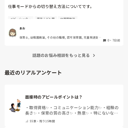
仕事モードからの切り替え方法についてです。

お休みの日に仕事のことを考えると自分でも切り替えは意識
ベビーシッター
認定こども園
幼稚園教諭
しているのですが、レパートリーが少なく切り替え迷子にな
っています。。

あお
みなさんがどうやって切り替えているかを教えてほしいで
保育士, 幼稚園教諭, その他の職種, 認可保育園, 児童発達支援
す！

0
・
7日前
施設, その他の職場, 管理職
今はとりあえずメモをして一旦保留にしたり、違うアクショ
ン(お茶を飲んだり)を入れたりしています。
話題のお悩み相談をもっと見る
最近のリアルアンケート
面接時のアピールポイントは？
・
取得資格✨
・
コミュニケーション能力✨
・
経験の
長さ✨
・
保育の質の高さ✨
・
熱意✨
・
特にないな
・
その他(コメントで教えて下さい)
55
票・
残り15時間