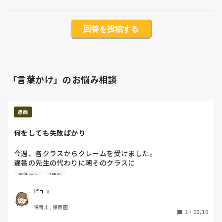
回答を投稿する
「言葉かけ」のお悩み相談
愚痴
何をしても失敗ばかり
今週、各クラスからクレームを受けました。

遅番の先生の代わりに朝そのクラスに

入るのですが、私が入ると子ども達は支度をしない子が多い
言葉かけ
1歳児
だそうです。お支度してと声かけしても聞いてくれません😢

もう一つは掃除が遅いこと。1歳児のクラスは15人以上い
ピョコ
て、机、イスの水拭き、床の清掃、布団敷き、エプロンや口
保育士, 保育園
ふきタオルのゆすぎをしたりするんですが、手順も悪いのや
2
・
06/10
性格上ゆっくりやったりするのでそれを指摘されました。正