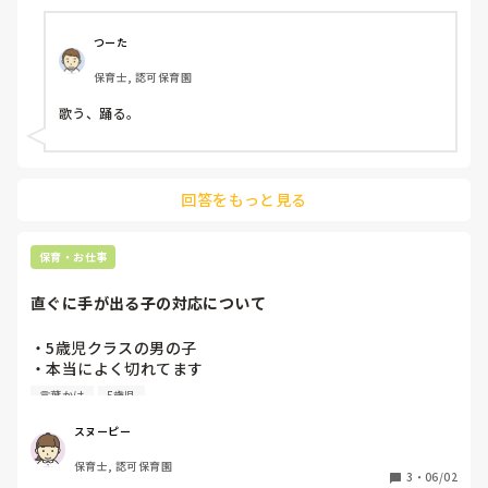
の関わり方や伝え方に問題があるのではないかと落ち込んで
います。

つーた
保育士, 認可保育園
皆さんは、子どもが話を聞いてくれない時にどのような工夫
をしていますか？声かけのコツや意識していることがあれば
歌う、踊る。
教えてください。
回答をもっと見る
保育・お仕事
直ぐに手が出る子の対応について
・5歳児クラスの男の子

・本当によく切れてます

・殴る

言葉かけ
5歳児
・羽交い締め

・暴言

スヌーピー
・睨む

保育士, 認可保育園
3
・
06/02