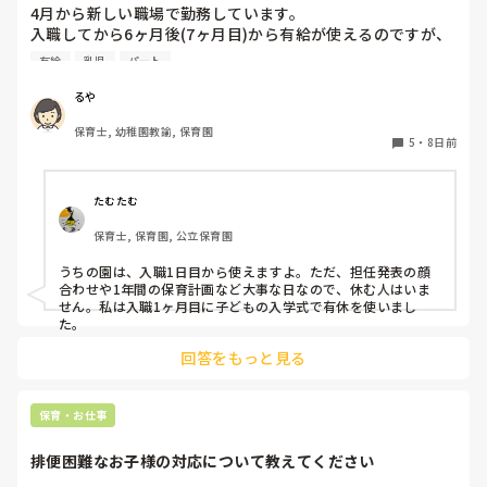
4月から新しい職場で勤務しています。

入職してから6ヶ月後(7ヶ月目)から有給が使えるのですが、
今4ヶ月。

有給
乳児
パート
6ヶ月後って結構長いなあと実感し始めています。

今までは4ヶ月目から使えていたような？

るや
皆さんのところは新しい職員はいつから有給が使用出来ます
保育士, 幼稚園教諭, 保育園
か？

5
・
8日前
よかったら教えてください。
たむたむ
保育士, 保育園, 公立保育園
うちの園は、入職1日目から使えますよ。ただ、担任発表の顔
合わせや1年間の保育計画など大事な日なので、休む人はいま
せん。私は入職1ヶ月目に子どもの入学式で有休を使いまし
た。
回答をもっと見る
保育・お仕事
排便困難なお子様の対応について教えてください