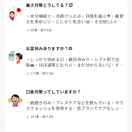
暑さ対策どうしてる？🥵
・
水分補給🥤
・
冷感グッズ🧊
・
日陰を選ぶ🌳
・
着替
えを多めに👕
・
とにかく気合い😂
・
その他(コメン
トで教えてください)
65
票・
残り6日
お盆休みありますか？🌻
・
しっかり休める😊
・
数日休み🌻
・
シフト制で出
勤💼
・
ほぼ通常どおり👶
・
まだ分からない🤔
・
その
他(コメントで教えてください)
172
票・
残り5日
口臭対策ってしていますか？
・
歯磨きのみ
・
ブレスケアなどを飲んでいる
・
マウ
スウォッシュを使用する
・
舌ブラシでケアをしっか
りする
・
フリスクをかじる
・
気にしたことない
・
そ
181
票・
残り4日
の他(コメントで教えて下さい)