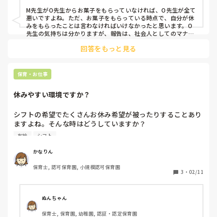
O先生からお菓子をもらっている。Y先生はO先生がM先生に
M先生がO先生からお菓子をもらっていなければ、O先生が全て
対して嫌な言い方をしている事は知らない。

悪いですよね。ただ、お菓子をもらっている時点で、自分が休
みをもらったことは言わなければいけなかったと思います。O
だいたいの事です。

先生の気持ちは分かりますが、報告は、社会人としてのマナー
かと思います。
伝わりづらかったらすみません。
回答をもっと見る
保育・お仕事
休みやすい環境ですか？
シフトの希望でたくさんお休み希望が被ったりすることあり
ますよね。そんな時はどうしていますか？

また有給休暇は年間何日くらい取っていますか？

有給
シフト
私はプライベートで予定がかなりあり休みやすいことが働く
上でかなり重要視しています
かなりん
保育士, 認可保育園, 小規模認可保育園
3
・
02/11
ぬんちゃん
保育士, 保育園, 幼稚園, 認証・認定保育園