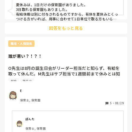
夏休みは、1日だけの保育園がありました。

3日取れる保育園もありました。

有給休暇は別に付与されるものですから、有休を夏休みとくっ
つける方がいれば、用事に合わせて1日単位で取る方もいらっ
しゃいました。

回答をもっと見る
ただ、夏休みですから、9月末までには消化しましょう、とル
ールが設けられていましたね。

夏休みがない、場合は、有休を使うという選択になりますね。
職場・人間関係
誰が悪い？！？！
O先生は8月の誕生日会がリーダー担当だと知らず、有給を
取って休んだ。M先生はサブ担当で1週間前まで休みとは知
らなかった。急に1週間前に「リーダーできる？」と聞き、
有給
誕生会
M先生が出来ると答えたので、仕事を全て任せました。O先
生はM先生に誕生日会の事をお願いするのに嫌な言い方をし
E
てしまった。誕生日会当日M先生がリーダーをする予定だっ
保育士, 保育園
たが、体調不良で休んでしまった。M先生の変わりにY先生
5
・
08/29
が誕生日会のリーダーを進める事になった。誕生日会が終わ
り、O先生が出勤したが、M先生はY先生に誕生日会を変わっ
てもらった事を伝えず、O先生がY先生から変わった事を聞
ぽんた
くまでは知らなかった。O先生にM先生がY先生に変わっても
保育士, 保育園
らって知らなかった事について怒っている。なお、M先生は