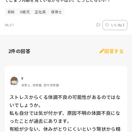
てしまう月齢を見ているからやばい。どうしたらいい？
有給
0歳児
正社員
保育士
04/27
いいね 1
2
件の回答
回答する
Y
保育士, 保育園, 認可保育園
ストレスからくる体調不良の可能性があるのではな
いでしょうか。

私も自分では気が付かず、原因不明の体調不良にな
ったことが過去にあります。

有給が少ない、休みがとりにくいという現状から精