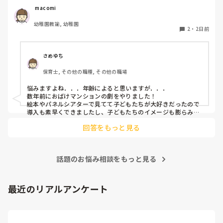
ひ教えてほしいです！

 macomi
幼稚園教諭, 幼稚園
2
・
2日前
さめゆち
保育士, その他の職種, その他の職場
悩みますよね．．．年齢によると思いますが．．．

数年前におばけマンションの劇をやりました！

絵本やパネルシアターで見てて子どもたちが大好きだったので
導入も素早くできましたし、子どもたちのイメージも膨らみや
すく自分たちでセリフをどんどん覚えて練習も本番も楽しんで
回答をもっと見る
ました！

もし参考になれば．．．
話題のお悩み相談をもっと見る
最近のリアルアンケート