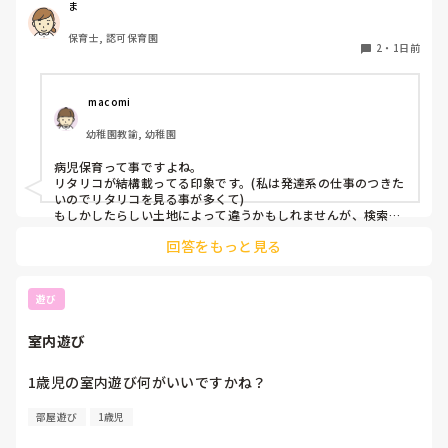
今は保育園勤務ですが、

ま
本当は小児科で保育士として

保育士, 認可保育園
働きたいです。

2
・
1日前
しかし、地方なのかそのような求人が

ほぼなく、ホームページなどもチェック

 macomi
していますが見つかりません😭

幼稚園教諭, 幼稚園
もともと、看護師を目指していたのもあって、、

病児保育って事ですよね。

もちろん医療的なことができないのは

リタリコが結構載ってる印象です。(私は発達系の仕事のつきた
わかっていますが💦

いのでリタリコを見る事が多くて)

もしかしたらしい土地によって違うかもしれませんが、検索し
てみてください！
何かよい求人サイトなどがあれば

回答をもっと見る
教えてください。
遊び
室内遊び
1歳児の室内遊び何がいいですかね？
部屋遊び
1歳児