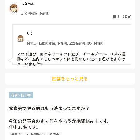
しなもん
幼稚園教諭, 保育園
3
・
1日前
りり
保育士, 幼稚園教諭, 保育園, 公立保育園, 認可保育園
マット遊び、簡単なサーキット遊び、ボールプール、リズム運
動など、室内でもしっかりと体を動かして遊べる遊びをよく行
っていました✨
回答をもっと見る
行事・出し物
発表会でやる劇はもう決まってますか？
今年の発表会の劇で何をやろうか絶賛悩み中です。

年中25名です。

過去に「これは子どもたちも楽しんで大成功だった！」「観
発表会
幼稚園教諭
保育士
客の保護者にも好評だった！」という劇の演目があれば、ぜ