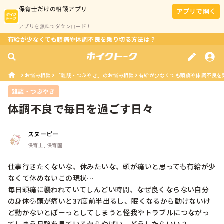
保育士
だけの相談アプリ
アプリで開く
アプリを無料でダウンロード！
有給が少なくても頭痛や体調不良を乗り切る方法は？
お悩み相談
「雑談・つぶやき」のお悩み相談
有給が少なくても頭痛や体調不良を
雑談・つぶやき
体調不良で毎日を過ごす日々
スヌーピー
保育士, 保育園
仕事行きたくないな、休みたいな、頭が痛いと思っても有給が少
なくて休めないこの現状…

毎日頭痛に襲われていてしんどい時間、なぜ良くならない自分
の身体💦頭が痛いと37度前半出るし、眠くなるから動けないけ
ど動かないとぼーっとしてしまうと怪我やトラブルにつながっ