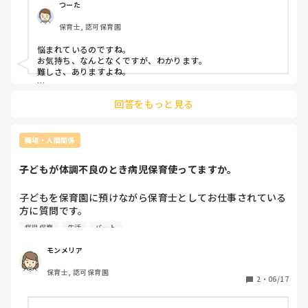
「てゆーかいつも定時で帰ってるやんな？」←タイムカード
つーた
押してからの残業…笑

保育士, 認可保育園
副園長と園長は一切行事の準備手伝わへんから分かってない
んか…笑　ほんとに園長副園長はなにも手伝わずあったかい
悩まれているのですね。

部屋にずっと座って他の先生の悪口言ってます…

お気持ち、なんとなくですが、わかります。

そんなこんなで、たっぷり嫌味を言われ「こんなコロナ禍で
難しさ、ありますよね。

そんなん聞いてしまったら病院いってもらわなあかんやん？

何か自分なりの対策はあるのでしょうか。例えば、考え方を客
なんでそんなんいうの？なんで今しんどくなんの？」って言
回答をもっと見る
観的にしてみるとか、悩みをひたすら書き出してみるとか、は
われました。

たまたとにかく運動するとか…

「先生、前も行事前にそんなこと言い出したよな？」←作品
展の事です。以前こちらにその時の副園長からうけた苛めの
前回どのように回復されたのか存じませんが、回復した当時の
職場・人間関係
ことを書いていますが苛めではじめての心療内科でストレス
ことを取り組まれるのはひとつかなぁと思います。

性障害と抑鬱状態と診断された時のことです。

子どもが体調不良のとき病児保育使ってますか。
何が保育士に向いているかって難しいですが、

そして一昨日は朝病院行ってすぐに薬貰って仕事の続き（保
今は向いているのか、よりも仕事内容やその環境が自分のやり
育）をさせられました。また保育終われば卒園式の準備で重
たい保育に近づいているか合っているか、かもしれません。

子どもを保育園に預けながら保育士としてお仕事されている
いものを上げたり下ろしたり…

何が心に引っ掛かるのか、一度書き出してみるのがいいかも。

方に質問です。

もう死にそうでした。昨日の卒園式も頓服を飲んで無理に出
自分の子が体調不良のとき、病児保育は使っていますか。身
それから、仕事に行けていらっしゃるのであれば、無理はなさ
勤しました。

病児保育
生活
パート
内の方でやりくりしてますか。

らずに。

そして卒園式終わってからは下の学年の先生はみんな自分の
難しいようなら、たまに休まれてもいいと思いますよ。有休は
コメントいただける方、差し支えなければ正職かパートか教
モンメリア
クラスの膨大な絵の整理と壁画の張り替えが待っています。
なくとも、体調がすぐれない、って。

えていただけますと幸いです。

これは毎年手伝って貰ってた年長の先生が手伝ってくれるら
心療内科は定期的に行かれると思いますし、カウンセラーや親
保育士, 認可保育園
パート保育士ですが、どうしても自分の子が体調不良のとき
しいです…

2
・
06/17
しい人に気持ちを打ち明ける、相談するのもいいと思います。

は自分で看病したいと思ってしまい、病児保育を利用する気
けど、私の所には年長の先生は少し来ただけですぐ帰ってい
持ちになれません｡｡｡

とにかく、自分だけで抱え込むことは避けてくださいね。

ってしまいます…むしろ私は初めてなので手探り状態なので