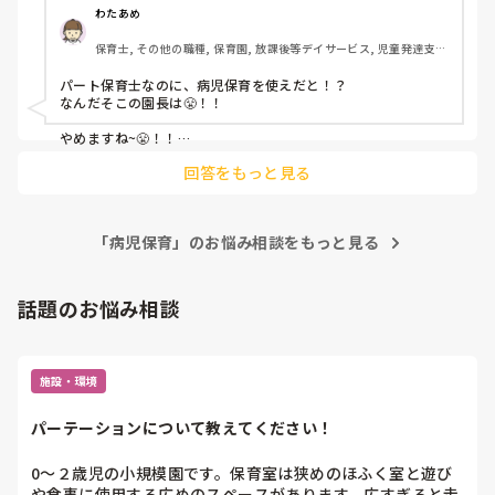
4ヶ月、職場に話しやすい関わりやすい方はおられますか？

主人は急に休める仕事ではないことや上記の理由で実家に頼
わたあめ
時間が他の先生の倍は掛かっていて私だけ取り残されていま
もしいらっしゃれば、その方に頼るのもひとつです。

ることもしてきておりません。

す。年長の先生が私の所にくると、上の先生が「先生帰って
保育士, その他の職種, 保育園, 放課後等デイサービス, 児童発達支援
でも保育士として働いている以上急な休みの対応について園
ね」って…（年長の先生に）

もう一度言います。

施設
長主任から病児保育は､､､と言われることがあり、皆さまの
副園長と園長は私が3月で辞めるから手伝う必要なしだから
向いてるか向いてないかは、今は考えないでいいですからね。
パート保育士なのに、病児保育を使えだと！？

意見が聞きたいです。
意地悪してるみたいです…

なんだそこの園長は😤！！

そして今日もタイムカード押してからの無料残業をしてきま
やめますね~😤！！

す。

明日子どもたちが絵を持ち帰り予定なのに、1人では到底無
回答をもっと見る
身内で見てて〜なんてやりません。

理なこの膨大な絵の整理をどうやってまとめたらいいの😢

近くに実家はありますが。

もう泣きそうです…

普通に自分が見るし、休みます！

早く解放されたい…

「病児保育」のお悩み相談をもっと見る
わたしはデイ勤務でしたが

子どもの体調不良だと

ここまで読んでくださった方すみません（ ;  ; ）

休んで！休んで！って感じでしたよ〜🥺！

パートでも正社員でもです！

話題のお悩み相談
4社全部そうです！

よって、その今の職場は

ありえません。退職検討したほうがいいかと思います🥺！！

施設・環境
パートで人を埋めるな！って感じです。

正社員雇えばいいのに‥！

パーテーションについて教えてください！
0〜２歳児の小規模園です。保育室は狭めのほふく室と遊び
や食事に使用する広めのスペースがあります。広すぎると走