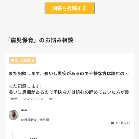
回答を投稿する
「病児保育」のお悩み相談
職場・人間関係
また記録します。長いし愚痴があるので不快な方は読むの辞
めておいた方が良...
また記録します。

長いし愚痴があるので不快な方は読むの辞めておいた方が良
いです(^◇^;)

園医
タイムカード
鬱
去年の6月末から働きはじめたこの園…

あみ
3月いっぱいで退職する事になりました。

幼稚園教諭, 幼稚園
フリーでしたが1年目の先生が途中で辞めたので11月後半か
4
・
03/18
ら年少の担任をしています。

急遽担任になってから副園長園長からの苛めは無かったので