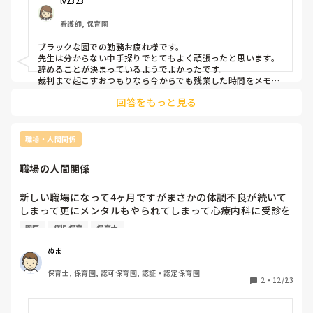
すが（むしろ優しくなっていた）

lv2323
退職が決定した先週から副園長、園長からの苛めがまた再発
看護師, 保育園
してしまいました。

今月は卒園式の準備で他の学年の先生も年長クラスの手伝い
ブラックな園での勤務お疲れ様です。

詰めで自分のクラスの事ができていませんでした。（保育が
先生は分からない中手探りでとてもよく頑張ったと思います。

終わればすぐに卒園式の準備）

辞めることが決まっているようでよかったです。

そして昨日卒園式でした。

裁判まで起こすおつもりなら今からでも残業した時間をメモし
ておくとよいですよ。何時～何時出勤までか。

卒園式が終わった後自分のクラスの作業（1人24枚の絵をま
回答をもっと見る
世の中には仕事なんて溢れるほどあります。心が壊れる程働か
とめてラッピングする。部屋に絵を1人一枚張り替える）を
なくてよいんですよ。責任感強く子供たちのために頑張ってく
今日中に終わらせないといけません。

れてありがとうございます。

金曜日絵を持ち帰りなので…

お疲れ様でした。あと少し、もういなくなるからと投げやりで
職場・人間関係
私の隣のクラス（1年目）は補助の先生がいるのですがその1
いいです。

年目の先生が保育してる時に全部準備を済ませていました。

有給など残っていれば無理にでもすべて使いましょ。あと少し
職場の人間関係
の辛抱です。
私はこの園では1年目ですが経験者なので補助は不必要とみ
なされています。

新しい職場になって4ヶ月ですがまさかの体調不良が続いて
しまって更にメンタルもやられてしまって心療内科に受診を
そして今週毎日休みなく保育終わったらすぐに年長の手伝い
しました。去年と同じ病気が再発してしまいました。

に駆り出され過労で風邪をひいてしまいました。重労働が多
園医
病児保育
保育士
本当に保育士が向いているのか悩んでいます。
かった…一人で大きい暗幕を何枚もつけさせられたりお雛さ
まの片付けや椅子の出し入れなど…

ぬま
そして火曜日に副園長に「すみません、今日体調が悪いので
保育士, 保育園, 認可保育園, 認証・認定保育園
定時で帰らせてもらって良いですか？」と聞くと　「は？明
2
・
12/23
日卒園式なのになんでそんなこと言うん？」「そんなん土曜
日の休みの時に病院に行ってほしかったわ」
