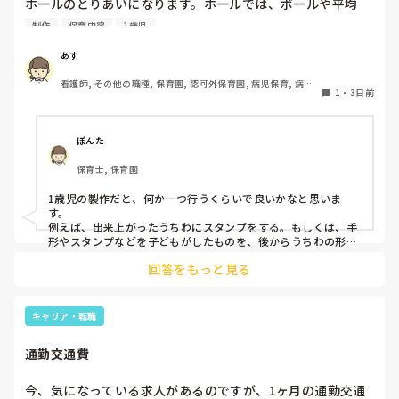
ホ一ルのとりあいになります。ホ一ルでは、ボ一ルや平均
台、風船で遊んでいます。製作で、うちわや望遠鏡や風鈴🎐
制作
保育内容
1歳児
製作をしたりしますが、なかなか、集中できません。1歳児
クラスです、玩具で遊ばせながら、何人かずつよんで、やっ
あす
ています。何か、いいアイデアや、工夫など、何でもいいの
看護師, その他の職種, 保育園, 認可外保育園, 病児保育, 病院
で、教えて下さい。
1
・
3日前
内保育, その他の職場
ぽんた
保育士, 保育園
1歳児の製作だと、何か一つ行うくらいで良いかなと思いま
す。

例えば、出来上がったうちわにスタンプをする。もしくは、手
形やスタンプなどを子どもがしたものを、後からうちわの形に
切る。1歳児なんて集中できないです。興味を持って来てくれ
回答をもっと見る
ただけで十分です。

お部屋では、ビニールシートを敷いて、片栗粉粘土、寒天や春
雨遊び、氷遊び、など間食遊びをたくさん行っています。

キャリア・転職
ホールに行っているクラスにお邪魔するのも良いかなと思いま
通勤交通費
す！いつもと違うおもちゃ、室内に興味津々です！
今、気になっている求人があるのですが、1ヶ月の通勤交通