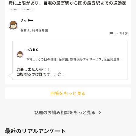
費に上限があり、自宅の最寄駅から園の最寄駅までの通勤定
期代が5,000円ほどオーバーします

転職
保育士
たかが5,000円と考えるか…

私としてはなかなか大きい金額なので、この時点で応募を迷
クッキー
っているのですが、皆さんならどうしますか？
保育士, 認可保育園
1
・
3日前
わたあめ
保育士, その他の職種, 保育園, 放課後等デイサービス, 児童発達支援
施設
応募しません😭！！

自腹切るのは嫌です、。🥺！

回答をもっと見る
話題のお悩み相談をもっと見る
最近のリアルアンケート