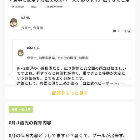
り回ったりして落ち着かないので、活動によってパーテーシ
環境構成
安全
小規模保育園
ョンで仕切っています。このパーテーションがウレタンのよ
うな素材で軽いので、ちょっと体が当たると倒れたり、つか
NANA
まり立ちが不安定な子にとっては共倒れになったりで危険で
保育士, 保育園
す。かと言って固定してしまうと活動によって柔軟に移動す
2
・
3日前
ることができなくなってしまうし…以前勤務していた園では
しっかりした重いものを置いていましたが、移動が大変で使
い勝手が悪く、子どもがぶつかって倒れた時に怖い思いをし
ほいくん
ました。

保育士, 幼稚園教諭, その他の職種, 幼稚園
皆さんの園ではどんなもので工夫されていますか？
0〜2歳児の小規模園だと、広さ調整と安全面の両立は悩ましい
ですよね。軽すぎると共倒れが怖く、重すぎると移動が大変と
いうお気持ち、とてもよく分かります。

対策として、底面に滑り止めがある「自立式ベビーゲート」な
ら、つかまり立ちでも倒れにくく移動も楽でおすすめです。ま
回答をもっと見る
た、ストッパー付きキャスターをつけたロー棚を仕切りにすれ
ば、倒れず収納にもなって一石二鳥です。

今のウレタン製を活かすなら、壁や固定家具で挟む配置にした
り、脚元に水入りペットボトルなどの重りを付けて補強してみ
保育・お仕事
てくださいね。安全で使いやすい方法が見つかるよう応援して
8月.1歳児の保育内容
8月の保育内容どうしてますか？暑くて、プ一ルが出来ず、