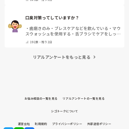
口臭対策ってしていますか？
・
歯磨きのみ
・
ブレスケアなどを飲んでいる
・
マウ
スウォッシュを使用する
・
舌ブラシでケアをしっか
りする
・
フリスクをかじる
・
気にしたことない
・
そ
192
票・
残り2日
の他(コメントで教えて下さい)
リアルアンケートをもっと見る
お悩み相談の一覧を見る
リアルアンケートの一覧を見る
シゴトークについて
運営会社
利用規約
プライバシーポリシー
外部送信ポリシー