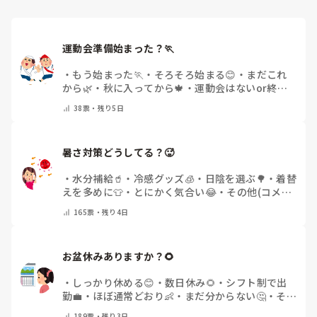
運動会準備始まった？🏃
・
もう始まった🏃
・
そろそろ始まる😊
・
まだこれ
から🌿
・
秋に入ってから🍁
・
運動会はないor終わ
った✨
・
その他(コメントで教えてください)
38
票・
残り5日
暑さ対策どうしてる？🥵
・
水分補給🥤
・
冷感グッズ🧊
・
日陰を選ぶ🌳
・
着替
えを多めに👕
・
とにかく気合い😂
・
その他(コメン
トで教えてください)
165
票・
残り4日
お盆休みありますか？🌻
・
しっかり休める😊
・
数日休み🌻
・
シフト制で出
勤💼
・
ほぼ通常どおり👶
・
まだ分からない🤔
・
その
他(コメントで教えてください)
189
票・
残り3日