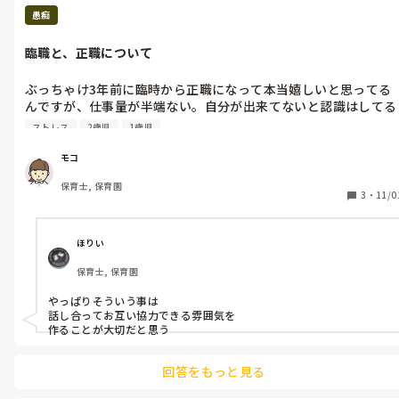
愚痴
臨職と、正職について
ぶっちゃけ3年前に臨時から正職になって本当嬉しいと思ってる
んですが、仕事量が半端ない。自分が出来てないと認識はしてる
んやけど、それでも終わらない。なんでなんだろう。そして臨職
ストレス
2歳児
1歳児
と、正職の分け目もわからん。正職だからしないといけない仕事
があるのはわかってるんやけど、それって必ずしも正職やなくて
モコ
もよくない？って言うのもある。

保育士, 保育園
例えば、うちの園では毎日視診表にその子の体調だだったり、家
3
・
11/0
庭からの連絡、親に伝える事など書いてるのがあるんやけど、1
枚きちんと原紙作って置いてあるのに少なくなってもコピーして
くれない。

ほりい
いつも「少なくなってきたんでコピーお願いします」連絡帳の紙
保育士, 保育園
もそう。全然してくれない。これって主担がしないといけない
の。別に同じクラスならしてもらってもいいよね？

やっぱりそういう事は

私って変ですか？皆さんの意見聞かせて下さい。
話し合ってお互い協力できる雰囲気を

作ることが大切だと思う
回答をもっと見る