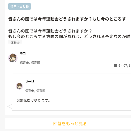
行事・出し物
皆さんの園では今年運動会どうされますか？もし今のところする
方向の園があ...
皆さんの園では今年運動会どうされますか？

もし今のところする方向の園があれば、どうされる予定なのか詳
しく教えて欲しいです。
運動会
モコ
保育士, 保育園
6
・
07/1
さーは
保育士, 保育園
５歳児だけやります。
回答をもっと見る