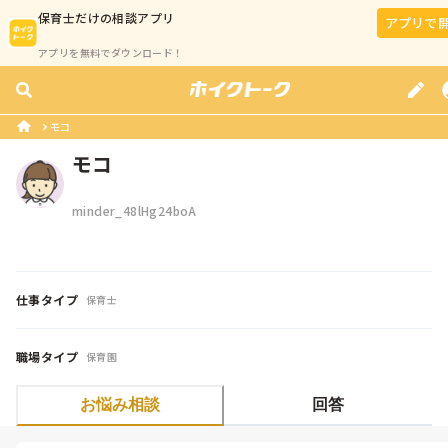
保育士
だけの相談アプリ
アプリで
アプリを無料でダウンロード！
モコ
モコ
minder_48lHg24boA
仕事タイプ
保育士
職場タイプ
保育園
お悩み相談
回答