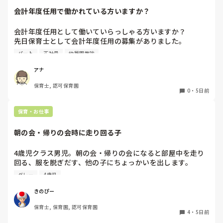
会計年度任用で働かれている方いますか？
会計年度任用として働いていらっしゃる方いますか？

先日保育士として会計年度任用の募集がありました。

赤ちゃん訪問を主にするようですが、園勤務ではなく、保育
パート
正社員
幼稚園教諭
士の資格を使われている方いたら教えて頂きたいです。

よろしくお願いします。
アナ
保育士, 認可保育園
0
・
5日前
保育・お仕事
朝の会・帰りの会時に走り回る子
4歳児クラス男児。朝の会・帰りの会になると部屋中を走り
回る、服を脱ぎだす、他の子にちょっかいを出します。

私が主担任、もう一人補助の先生がいますが、補助の先生は
グレー
4歳児
他にもクラス内に要支援児数名おり、そちらの対応で精一杯
です。

きのぴー
私がその子の対応をしているとクラス全体の流れが止まって
保育士, 保育園, 認可保育園
しまい、クラス全体が落ち着かなくなってしまう。別スペー
4
・
5日前
スを設けましたが、そこにいることを拒み余計に興奮状態と