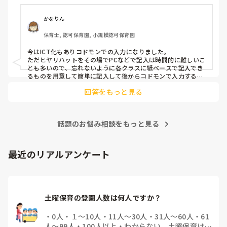
かなりん
保育士, 認可保育園, 小規模認可保育園
今はICT化もありコドモンでの入力になりました。

ただヒヤリハットをその場でPCなどで記入は時間的に難しいこ
とも多いので、忘れないように各クラスに紙ベースで記入でき
るものを用意して簡単に記入して後からコドモンで入力するよ
うになりました。
回答をもっと見る
話題のお悩み相談をもっと見る
最近のリアルアンケート
土曜保育の登園人数は何人ですか？
・
0人
・
１～10人
・
11人～30人
・
31人～60人
・
61
人～99人
・
100人以上
・
わからない、土曜保育はな