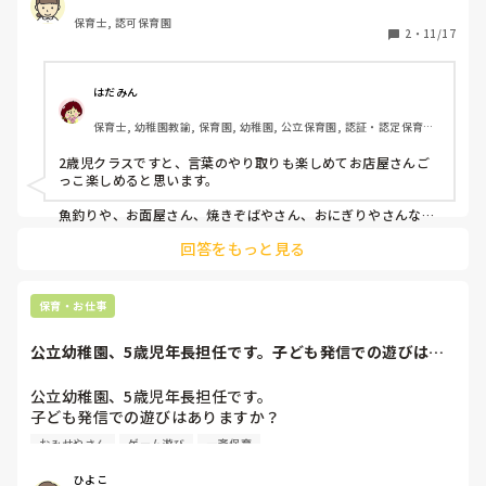
保育士, 認可保育園
2
・
11/17
はだみん
保育士, 幼稚園教諭, 保育園, 幼稚園, 公立保育園, 認証・認定保育園, 
児童発達支援施設
2歳児クラスですと、言葉のやり取りも楽しめてお店屋さんご
っこ楽しめると思います。

魚釣りや、お面屋さん、焼きぞばやさん、おにぎりやさんなど
をしました。

回答をもっと見る
子ども達と事前に作っておき、当日はお店番の子、お客さんの
子に前半後半で別れて親子で一緒に回ってもらいました。

保育・お仕事
紙に印刷したお金も用意し、１枚だせば何でも1つ買えるよう
にしましたよ。

公立幼稚園、5歳児年長担任です。子ども発信での遊びはあ
りますか？例えば...
割り箸など、危ないものは取り入れないように配慮しました。

公立幼稚園、5歳児年長担任です。

参考になれば嬉しいです。
子ども発信での遊びはありますか？

例えば、リレーやドッヂボールなどの集団遊び

おみせやさん
ゲーム遊び
一斉保育
この季節ならではの感触遊びなど…

みなさんの園ではどのような遊びが流行っていますか？

ひよこ