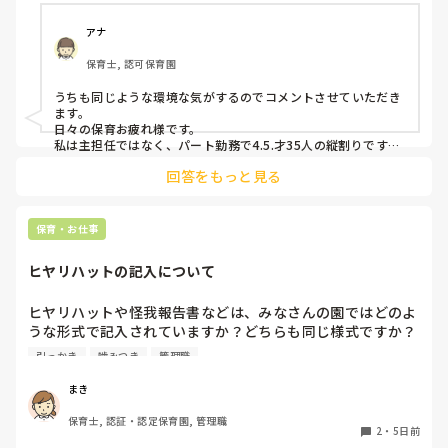
なる…という悪循環に陥ってしまっています。

何か少しでも良い方法はないかなと悩み、ここで相談させて
アナ
保育士, 認可保育園
うちも同じような環境な気がするのでコメントさせていただき
ます。

日々の保育お疲れ様です。

私は主担任ではなく、パート勤務で4.5.才35人の縦割りです。

回答をもっと見る
うちも要支援児が数名おり、朝の集まりで立って歌を歌うのに
も難しく、今はまず椅子に座らせて落ち着き、歌う時は椅子の
前で立って歌っています。

立ちましょうの合図で立つかどうかはそれぞれで、したくない
保育・お仕事
という子どもは今はうたの時間だから立たなくてもいいから座
っていてね。と話をし、それを5月頃から続けていくうちに走
ヒヤリハットの記入について
り回る子どもは減りました。

あっちにもこっちにも走り回る子がいると1人では対応出来な
いですよね。。

ヒヤリハットや怪我報告書などは、みなさんの園ではどのよ
要支援児とも関係が出来、私といることが安全基地と思ってく
うな形式で記入されていますか？どちらも同じ様式ですか？
れと、自分のもとに帰ってきてくれるので、少し落ち着いたか
園の経営者が変わったため、様式を変える…みたいになって
とも思います。

引っかき
噛みつき
管理職
いるのですが、どのようにするか悩んでいます。
保育士不足の中、要支援児がふえ、法的にはクリアしていても
手が足りないですよね。

まき
メンタルやられないようにリフレッシュしながら頑張りましょ
うね。
保育士, 認証・認定保育園, 管理職
2
・
5日前