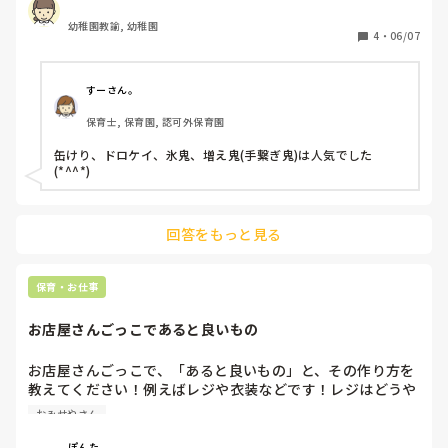
幼稚園教諭, 幼稚園
また、設定保育で使えるルールのある遊びや、

4
・
06/07
就学に向けてこの時期に取り組んでおきたいことや、おすす
めの保育内容があれば教えて頂きたいです。
すーさん。
保育士, 保育園, 認可外保育園
缶けり、ドロケイ、氷鬼、増え鬼(手繋ぎ鬼)は人気でした
(*^^*)
回答をもっと見る
保育・お仕事
お店屋さんごっこであると良いもの
お店屋さんごっこで、「あると良いもの」と、その作り方を
教えてください！例えばレジや衣装などです！レジはどうや
って作りますか？？ありきたりなものではなく、新鮮なもの
おみせやさん
がいいです！
ぽんた