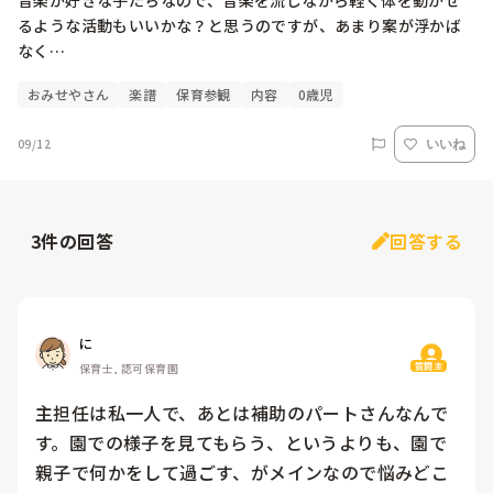
音楽が好きな子たちなので、音楽を流しながら軽く体を動かせ
るような活動もいいかな？と思うのですが、あまり案が浮かば
なく…
おみせやさん
楽譜
保育参観
内容
0歳児
09/12
いいね
3
件の回答
回答する
に
質問主
保育士, 認可保育園
主担任は私一人で、あとは補助のパートさんなんで
す。園での様子を見てもらう、というよりも、園で
親子で何かをして過ごす、がメインなので悩みどこ