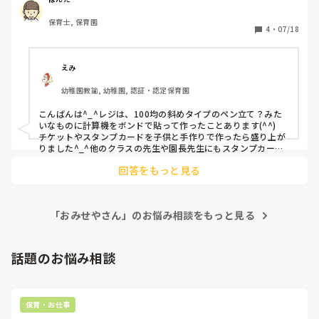
保育士, 保育園
4
・
07/18
えみ
幼稚園教諭, 幼稚園, 認証・認定保育園
こんばんは^_^レジは、100均の斜めタイプのペン立て？みた
いなものに計算機をボンドで貼って作ったことあります(^^)

チケットやスタンプカードを子供と手作りで作ったら盛り上が
りました^_^他のクラスの先生や園長先生にもスタンプカード
を渡して買いに来てもらったりとか(^^)
回答をもっと見る
「おみせやさん」のお悩み相談をもっと見る
話題のお悩み相談
保育・お仕事