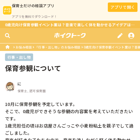
保育士
だけの相談アプリ
アプリで開く
アプリを無料でダウンロード！
0歳児向け保育参観イベント案は？音楽で楽しく体を動かせるアイデアはある？
お悩み相談
「行事・出し物」のお悩み相談
0歳児向け保育参観イベント案は？音楽
行事・出し物
保育参観について
に
保育士, 認可保育園
10月に保育参観を予定しています。

そこで、0歳児ができそうな参観の内容案を考えていただきたい
です。

1歳児担任の頃はお店屋さんごっこや小麦粉粘土を親子でして過
ごしました。
