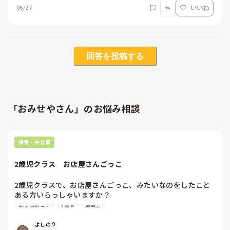
06/27
いいね
回答を投稿する
「おみせやさん」のお悩み相談
保育・お仕事
2歳児クラス　お店屋さんごっこ
2歳児クラスで、お店屋さんごっこ、みたいなのをしたこと
ある方いらっしゃいますか？

もしいたら、どんな風にしたか教えていただきたいです！20
おみせやさん
2歳児
保育士
名程で親も参加型です！
よしのり