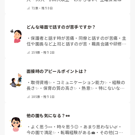
い
・
その他(コメントで教えて下さい)
71
票・
残り3日
どんな場面で話すのが苦手ですか？
・
保護者と話す時が苦痛
・
同僚と話すのが苦痛
・
主
任や園長など上司と話すのが苦
・
職員会議や研修場
面で話すのが苦
・
話すことは苦痛じゃない♡
・
その
159
票・
残り2日
他(コメントで教えてください)
面接時のアピールポイントは？
・
取得資格✨
・
コミュニケーション能力✨
・
経験の
長さ✨
・
保育の質の高さ✨
・
熱意✨
・
特にないな
・
その他(コメントで教えて下さい)
185
票・
残り1日
他の園も気になる？👀
・
よく思う👀
・
時々思う😊
・
あまり思わない🌿
・
今の園で満足✨
・
転職経験がある💼
・
その他(コメ