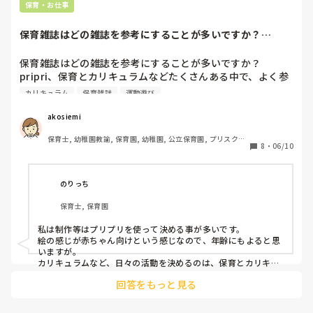
保育・お仕事
保育雑誌はどの雑誌を参考にすることが多いですか？
pripri、保育とカ...
保育雑誌はどの雑誌を参考にすることが多いですか？
pripri、保育とカリキュラムなどたくさんある中で、よく参
考にするものはどれですか？私は折り紙や体操はpripri、製
カリキュラム
保育雑誌
運動遊び
作や日々の活動は保育とカリキュラムを参考にすることが多
いかなぁ。幼稚園、保育所など勤め先によっても傾向がある
akosiemi
のではないかと、予想しています（笑）
保育士, 幼稚園教諭, 保育園, 幼稚園, 公立保育園, プリスクー
8
・
06/10
ル・幼児教室
のりっち
保育士, 保育園
私は制作等はプリプリを使って決める事が多いです。

絵の感じが赤ちゃん向けという感じなので、年齢にもよると思
いますが。

カリキュラムなど、日々の活動を決めるのは、保育とカリキュ
ラムが一番つかいやすいです。

回答をもっと見る
簡単な運動遊び等も参考になるものがよく載っているので、そ
こも参考にしています！