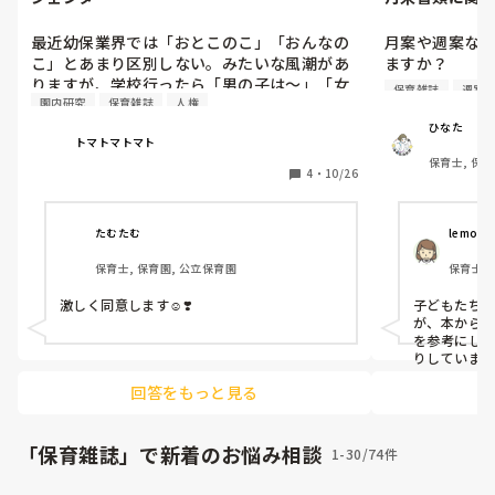
最近幼保業界では「おとこのこ」「おんなの
月案や週案な
こ」とあまり区別しない。みたいな風潮があ
ますか？

りますが、学校行ったら「男の子は～」「女
それとも一から
保育雑誌
週案
園内研究
保育雑誌
人権
の子は～」と言われるようになります。どう
しても区別しなくてはならない身体の違いが
ひなた
トマトマトマト
出てくるためそうせざるを得ない。入学まで
文章を書くの
保育士, 保育
男女の違いを意識させないようにさせないよ
だけると嬉しい
4
・
10/26
うに、、、とされて、入学して急に男女別の
扱いになる。

今はネットや
す。

たむたむ
lemon
違和感。

保育士, 保育園, 公立保育園
保育士,
むしろその方が余計に意識する、、、。

インスタなど
のもあります
激しく同意します☺️❣️
子どもたち
心と身体が必ずしも同一の性であるとは限ら
る方法などあ
が、本から
ない。ということを伝えるのが目的であれ
を参考にし
ば、「おとこのこ」「おんなのこ」を意識さ
りしていま
せないという方法は果たしてベストなのか。
回答をもっと見る
疑問である。

女の子なんだから足を広げて座らないほうが
「保育雑誌」で新着のお悩み相談
1-30/74件
いい。これは犯罪防止のためにも必要。だけ
ど女の子なんだから女の子らしく座ったほう