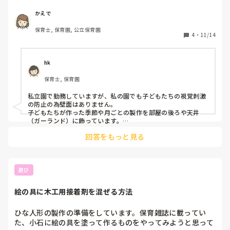
私が勤めるA市の公立園では、手作りの必要がないと判断さ
参考にならなかったらすみません、

れた物の手作りは、市内全園統一で廃止されています。

復帰、頑張ってください！
かえで
(前に勤めていたB市の公立園も、近隣の市町村もほぼ同様で
保育士, 保育園, 公立保育園
した。)

4
・
11/14
保育士の負担を減らし、子どもと向き合う時間を増やそうと
いう考えです。

hk
●手作りしない物

保育士, 保育園
・保育室や廊下の壁面(無し)

・保育室のお誕生日表(無し)

私立園で勤務していますが、私の園でも子どもたちの視覚刺激
・誕生日カード(既製品を買い、書き込んだり写真を貼る)

の防止の為壁面はありません。

・運動会のメダル(既製品)

子どもたちが作った季節や月ごとの製作を部屋の後ろや天井
・年度末や卒園時のアルバム(保護者が作る)

（ガーランド）に飾っています。

また、誕生日表やカード、プレゼントする物などは殆ど手作り
・卒園児が卒園式でつけるブローチ(既製品)

回答をもっと見る
です。

・七五三の千歳飴の袋(飴は廃止)

子どもと向き合う時間を増やすという姿勢、とても素敵で大事
なことだと思います。
●手作りする物

・1年間の個人の製作を綴った作品集

遊び
・運動会のアーチ(園児の小さな作品を貼り付ける)

・入園式、卒園式の壁面

絵の具に木工用接着剤を混ぜる方法
・運動会や発表会の衣装と小道具

ひな人形の製作の準備をしています。保育雑誌に載ってい
みなさんの園はどうでしょうか？

た、小石に絵の具を塗って作るものをやってみようと思って