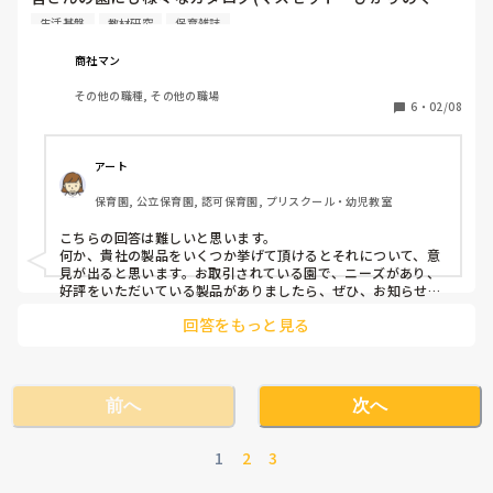
に・学研教育みらい等々)があるかと思います。

生活基盤
教材研究
保育雑誌
弊社もそのカタログ内で様々な商品を卸しています。

商社マン
現場で働く皆さんの声をお聞かせください。

その他の職種, その他の職場
6
・
02/08
こんな製品があれば嬉しい・こんな製品があれば便利・こん
な玩具が欲しい・この製品使い勝手悪いから改良してほしい
等々、肯定意見否定意見を是非とも下さい。

アート
保育園, 公立保育園, 認可保育園, プリスクール・幼児教室
現実では保育園・幼稚園に直接話を聞きに行けない(不審者
侵入防止の観点から)ので、よろしくお願い致します。
こちらの回答は難しいと思います。

何か、貴社の製品をいくつか挙げて頂けるとそれについて、意
見が出ると思います。お取引されている園で、ニーズがあり、
好評をいただいている製品がありましたら、ぜひ、お知らせく
ださい。
回答をもっと見る
前へ
次へ
1
2
3