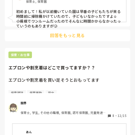
保育士, 保育園
なので保育室半分は掃除機かけていない状態なんですよ
ね、、

初めまして！私が以前働いていた園は早番の子どもたちが来る
時間前に掃除機かけていたので、子どもいなかったですよ☺︎

小規模でワンルームだったのでそんなに時間かからなかったっ
ていうのもありますが🥲
回答をもっと見る
保育・お仕事
エプロンや割烹着はどこで買ってますか？？
エプロンや割烹着を買い足そうとおもってます

安くて可愛いエプロン、割烹着を求めてます

保育雑誌
保育補助
安全
皆さんはどこで買ってますか？？？
限界
保育士, 学生, その他の職種, 保育園, 認可保育園, 児童発達支
8
・
12/15
援施設
あん