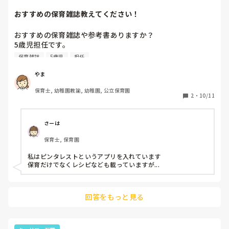
おすすめの保育雑誌教えてください！
おすすめの保育雑誌や参考書ありますか？

5歳児担任です。

以前はよくpripriをみていました。

保育雑誌
5歳児
担任
サイトでも可能です！
やま
保育士, 幼稚園教諭, 幼稚園, 公立保育園
2
・
10/11
さーは
保育士, 保育園
私はピンタレストというアプリを入れています

保育だけでなくレシピなども載っていますが...
回答をもっと見る