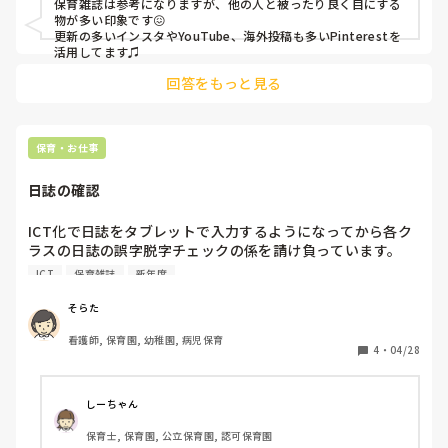
保育雑誌は参考になりますが、他の人と被ったり良く目にする
物が多い印象です😖

更新の多いインスタやYouTube、海外投稿も多いPinterestを
活用してます♫
回答をもっと見る
保育・お仕事
日誌の確認
ICT化で日誌をタブレットで入力するようになってから各ク
ラスの日誌の誤字脱字チェックの係を請け負っています。

新人さんの中には、書き言葉と話し言葉が混在している子も
ICT
保育雑誌
新年度
いて、文章の書き方からアドバイスが必要なこともあります
💦誤字脱字の指摘や、文章の書き方などの指導を任されるこ
そらた
とがあるのですが、何か良い保育雑誌や参考書などあれば教
看護師, 保育園, 幼稚園, 病児保育
えて頂きたいです。
4
・
04/28
しーちゃん
保育士, 保育園, 公立保育園, 認可保育園