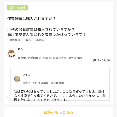
がいいよ。この表現は誤解を呼ぶ。女の子ら
しい色、女の子らしい遊び、、、

保育・お仕事
男女の違いに関わらず、子どもらしい、大人
保育雑誌は購入されますか？
らしい、先生らしい、、、誰かの決めた「~
らしい」にとらわれない楽しみ方を見つけて
月刊の保育雑誌は購入されていますか？

はどうか。それぞれの色を知り、それぞれの
毎月本屋さんでどれを買おうか迷っています！

違いに気付き、その違いを愛し繋がり合えば
その月の制作、やりたい内容が載っているものを買うのです
保育雑誌
制作
保育士
助け合える。

が、みなさんは買われていますか？📖🤔
りり
とかなんとか

保育士, 幼稚園教諭, 保育園, 公立保育園, 認可保育園
5
・
05/20
質問ではなくつぶやきです。
いちご
保育士, その他の職種, 公立保育園
私は若い頃は買っていましたが、ここ数年買ってません。SNS
など検索で色々出てくるので、、、。お金もかからないし、場
所を取らないしって感じで良きです。
回答をもっと見る