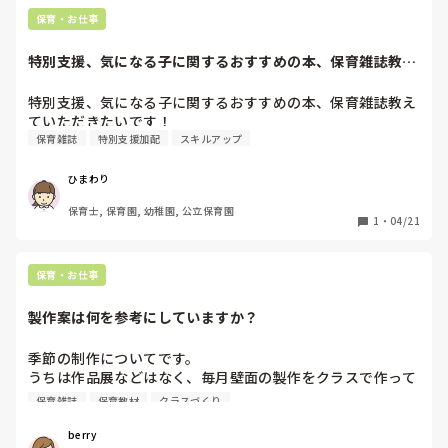
図書館で保育系の本を読みます。これも趣味なので楽しみなが
ら出来るようにしています。

保育・お仕事
私の場合、「もっとこう出来たらなあ」と思う事がそのまま続
特別支援、気になる子に関するおすすめの本、保育雑誌教え
ていただきたいで...
特別支援、気になる子に関するおすすめの本、保育雑誌教え
ていただきたいです！
保育雑誌
特別支援加配
スキルアップ
ひまわり
保育士, 保育園, 幼稚園, 公立保育園
1
・
04/21
保育・お仕事
製作案は何を参考にしていますか？
季節の制作についてです。

うちは作品展などはなく、毎月壁面の製作をクラスで作って
年度末に一つの冊子にしてまとめて子どもたちに返します。

保育雑誌
保育教材
クラスづくり
皆さんは製作の案を考える時どのような媒体を見本にしてい
ますか？

berry