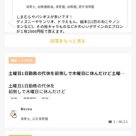
保育士, 幼稚園教諭, 保育園, 幼稚園, 認可保育園
しまむらやパシオスが多いです！

ディズニーやサンリオ、ドラえもん、絵本(11匹のねこやノン
タンなど)、その他キャラものなどかわいいデザインのエプロン
が１枚2000円程で買えます。
回答をもっと見る
雑談・つぶやき
土曜日1日勤務の代休を前倒しで木曜日に休んだけど土曜日
勤務したら日曜日...
土曜日1日勤務の代休を

前倒しで木曜日に休んだけど

土曜日勤務したら

代休
保育雑誌
担任
日曜日・月曜日の2連休のほうが

休んだーーー‼︎って感じる。

©️ocoa
日曜日ぐったりして

保育士, 公立保育園
月曜日が始まるって…

1
・
08/22
気持ちも休まらない😑