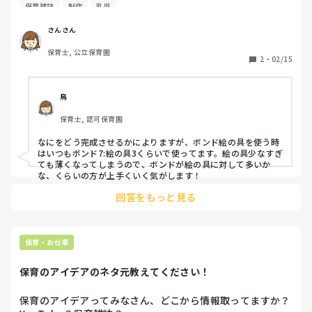
います。

保育雑誌
制作
乳児
壁面は作っていますか？

材料に、「木工用接着剤を混ぜ、水で溶いた絵の具」とある
A市もB市も、保育室の壁面やお誕生日表は、保育環境とし
のですが、配合などは書かれていません。どのくらいの配合
さんさん
て「子どもが話や活動に集中できなくなる・視覚的に刺激に
で混ぜたらいいのでしょうか？

なる」ということで近年廃止されています。

保育士, 公立保育園
絵の具に木工用接着剤を混ぜての製作をされたことがある
2
・
02/15
子どもの作品のみ保育室に飾りますが、貼る場所は部屋の後
方、教えていただけると助かります。
ろ側にするなど、子どもの視覚刺激にならないよう配慮して
います。

鳥
保育雑誌を見ても、壁面が毎月大きく特集されていますし、
保育士, 認可保育園
保育の世界では「手作りや手書きが一番。愛情がこもってい
る。かわいく華やかな保育室」という考えが根強いかと思い
なにをどう完成させるかによりますが、ボンド絵の具を使う時
はいつもボンド7:絵の具3くらいで使ってます。絵の具少なすぎ
ますが..
ても薄くなってしまうので、ボンドが絵の具に対して多いか
な、くらいの方が上手くいく気がします！
回答をもっと見る
保育・お仕事
保育のアイデアのネタ元教えてください！
保育のアイデアってみなさん、どこから情報取ってますか？
