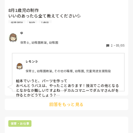
8月1歳児の制作

いいのあったら全て教えてください💦

技法ではスタンプ、なぐり書き、ちぎる、シール貼り、手
保育雑誌
制作
1歳児
形、足型　の他に何か教えてください💦

明後日までに製作を見つけて制作に関する絵本を探さないと
ゆ
いけなくて教えてください💦
保育士, 幼稚園教諭, 幼稚園
2
・
05/05
レモン🍋
保育士, 幼稚園教諭, その他の職種, 幼稚園, 児童発達支援施設
絵本でいうと、パーツを作って

おべんとうバスは、やったことあります！技法でこの他となる
となかなか難しいですよね…デカルコマニーでダルマさんがを
作るとかどうでしょう？

回答をもっと見る
保育・お仕事