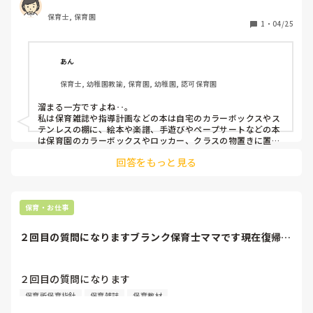
保育士, 保育園
1
・
04/25
あん
保育士, 幼稚園教諭, 保育園, 幼稚園, 認可保育園
溜まる一方ですよね‥。

私は保育雑誌や指導計画などの本は自宅のカラーボックスやス
テンレスの棚に、絵本や楽譜、手遊びやペープサートなどの本
は保育園のカラーボックスやロッカー、クラスの物置きに置い
ています。
回答をもっと見る
保育・お仕事
２回目の質問になりますブランク保育士ママです現在復帰に
向けて本を読んだ...
２回目の質問になります

保育所保育指針
保育雑誌
保育教材
ブランク保育士ママです
