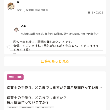
華
現在復帰に向けて本を読んだり

保育士, 保育園, 認可保育園
調べたりしていますが、やる気がなかなか不安です…

2
・
02/22
コロナの中どのような勉強

知識や技術を再度身につけて復帰に挑んだか

みあ
保育士, 幼稚園教諭, 保育園, 幼稚園, 認可外保育園, 事業所内保育, 
またおすすめの本や

その他の職場
勉強の仕方など、こんな風にしていくといいよーなど経験談
私も出産を機に、現場を離れたところです。

もありましたら、教えていただけると幸いです。

復帰、すごいですね！勇気がいるだろうなぁと、すでにびびっ
てます（笑）

現場の対応で変わったことなども知れればうれしいです

まだ復帰予定はすぐではないので、経験ではなく私だったら…
主に、保育士同士のコミュニケーションや

回答をもっと見る
ですが、

こどもの病気、発達に関する知識を勉強中したいです。

前に、赤十字が主催する、幼児安全法という資格をとったこと
がありました。

今はコロナもあり実際に受講するのも難しいかもしれないです
よろしくお願いします。
が、病気や怪我に対する、応急処置や救護の仕方、知識を学び
施設・環境
ました。

保育士の手作り、どこまでしますか？毎月壁面作っています
過去の保育経験と子育てで、ある程度は分かっている部分だと
か？私が勤めるA...
思いますが、私だったら、今一度正しい知識を勉強して復帰し
たいなぁと思います。

保育士の手作り、どこまでしますか？

いざ、怪我の処置！となった時に、ささっと正しい対応をでき
毎月壁面作っていますか？

ると自信にもなるので…

誕生表
保育雑誌
クラスづくり