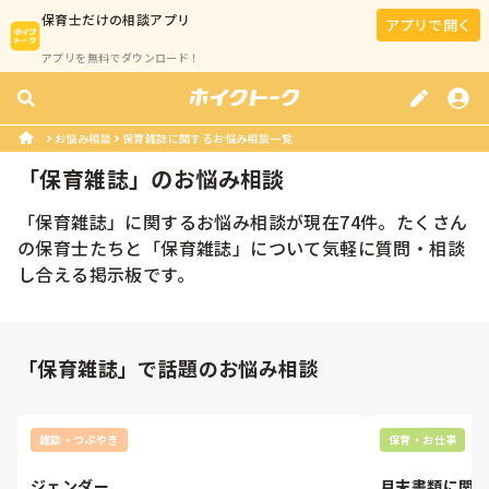
保育士
だけの相談アプリ
アプリで開く
アプリを無料でダウンロード！
お悩み相談
保育雑誌に関するお悩み相談一覧
「
保育雑誌
」のお悩み相談
「
保育雑誌
」に関するお悩み相談が現在
74
件。たくさん
の
保育士
たちと「
保育雑誌
」について気軽に質問・相談
し合える掲示板です。
「保育雑誌」で話題のお悩み相談
雑談・つぶやき
保育・お仕事
ジェンダー
月末書類に関