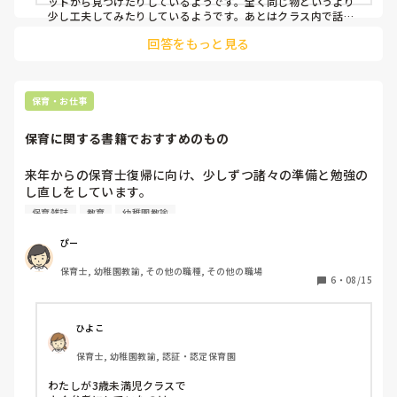
ットから見つけたりしているようです。全く同じ物というより
少し工夫してみたりしているようです。あとはクラス内で話し
合って出来る物を行っています！

回答をもっと見る
雑誌は主にPriPriやPicoroなどです。ネットは色々載っていま
すのでこれ！と言った物はないですがPinterestなどにも載っ
てますよ！
保育・お仕事
保育に関する書籍でおすすめのもの
来年からの保育士復帰に向け、少しずつ諸々の準備と勉強の
し直しをしています。

現役の保育士さんや幼稚園教諭の方に、保育に関する書籍で
保育雑誌
教育
幼稚園教諭
おすすめの本・実際に読んでみて参考になった本を教えてい
ただけたら嬉しいです。

ぴー
製作に関するものや手作りおもちゃの本、保育現場で使える
保育士, 幼稚園教諭, その他の職種, その他の職場
ような指導書のようなものなど、どんなものでも構いませ
6
・
08/15
ん。
ひよこ
保育士, 幼稚園教諭, 認証・認定保育園
わたしが3歳未満児クラスで
