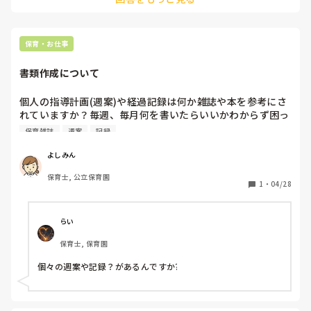
保育・お仕事
書類作成について
個人の指導計画(週案)や経過記録は何か雑誌や本を参考にさ
れていますか？毎週、毎月何を書いたらいいかわからず困っ
ています。何かいい本があれば参考にしたいので教えて頂け
保育雑誌
週案
記録
たら嬉しく思います。
よしみん
保育士, 公立保育園
1
・
04/28
らい
保育士, 保育園
個々の週案や記録？があるんですか⁇