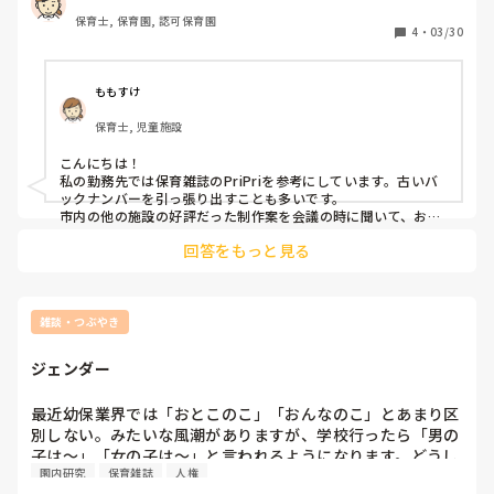
基本的にInstagramや保育雑誌から見本にすることが多いの
保育士, 保育園, 認可保育園
ですが、皆さんがどのような媒体を参考にしているか気にな
4
・
03/30
ります🙌

意外と1枚の画用紙にやる製作案が見当たらないのと、違う
クラスになるとはいえど毎年のことなので案が底を着きます
ももすけ
😓
保育士, 児童施設
こんにちは！

私の勤務先では保育雑誌のPriPriを参考にしています。古いバ
ックナンバーを引っ張り出すことも多いです。

市内の他の施設の好評だった制作案を会議の時に聞いて、お互
いに真似させてもらうこともあります！

回答をもっと見る
毎年悩みますよね💦
雑談・つぶやき
ジェンダー
最近幼保業界では「おとこのこ」「おんなのこ」とあまり区
別しない。みたいな風潮がありますが、学校行ったら「男の
子は～」「女の子は～」と言われるようになります。どうし
園内研究
保育雑誌
人権
ても区別しなくてはならない身体の違いが出てくるためそう