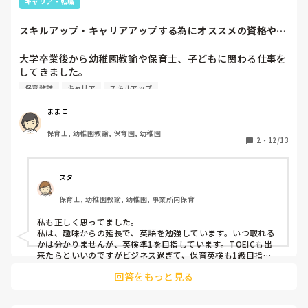
キャリア・転職
スキルアップ・キャリアアップする為にオススメの資格や勉
強方法は？
大学卒業後から幼稚園教諭や保育士、子どもに関わる仕事を
してきました。

結婚や出産、子育てを機に園や職種、雇用形態を変えて、働
保育雑誌
キャリア
スキルアップ
いてきたため

年齢の割に現場で活かせる経験や知識が少ないように感じて
ままこ
います。

保育士, 幼稚園教諭, 保育園, 幼稚園
2
・
12/13
スキルアップやキャリアアップする為にオススメの資格や勉
強方法などがあれば教えてください。
スタ
保育士, 幼稚園教諭, 幼稚園, 事業所内保育
私も正しく思ってました。

私は、趣味からの延長で、英語を勉強しています。いつ取れる
かは分かりませんが、英検準1を目指しています。TOEICも出
来たらといいのですがビジネス過ぎて、保育英検も1級目指し
ています。

回答をもっと見る
今は外国籍の子も多くコミュケーションは、言うまでもなく重
要なので活用出来てます。

夏休み中等はピアノ練習に時間を取ったり、研修に行ったり、