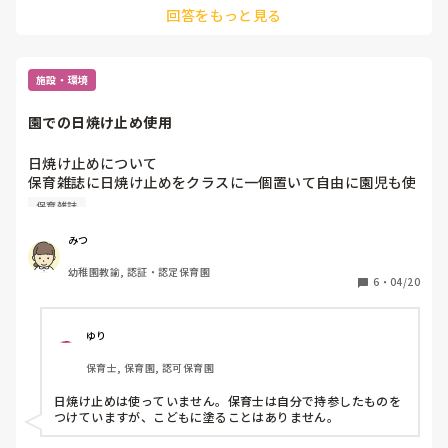
回答をもっと見る
施設・環境
園での日焼け止め使用
日焼け止めについて

保育雑誌に日焼け止めをクラスに一個置いて自由に園児も使
えるっていう園をみてすごいなぁ、真似したいなぁ、と感心
保育雑誌
しました✨

園の方針で医師からの指示がある子ども以外は日焼け止め使
みつ
えないことになってるのですが、みなさんの園はどんな感じ
幼稚園教諭, 認証・認定保育園
6
・
04/20
ゆり
保育士, 保育園, 認可保育園
日焼け止めは使っていません。保育士は自分で持参したものを
つけていますが、こどもに塗ることはありません。