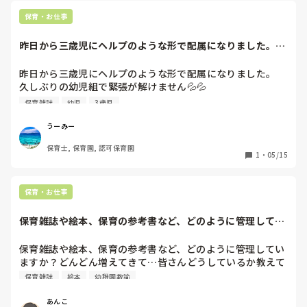
保育・お仕事
昨日から三歳児にヘルプのような形で配属になりました。久
しぶりの幼児組で...
昨日から三歳児にヘルプのような形で配属になりました。

久しぶりの幼児組で緊張が解けません💦💦

これから書類も手伝う予定でいるため、三歳児の指導計画の
保育雑誌
幼児
3歳児
雑誌を探してます。

私でも理解できて且つ三歳児の発達や成長がよくわかり、書
うーみー
類系全部のことが書いてあるいい雑誌ありますか?

保育士, 保育園, 認可保育園
1
・
05/15
保育・お仕事
保育雑誌や絵本、保育の参考書など、どのように管理してい
ますか？どんどん...
保育雑誌や絵本、保育の参考書など、どのように管理してい
ますか？どんどん増えてきて…皆さんどうしているか教えて
いただけると嬉しいです😊！
保育雑誌
絵本
幼稚園教諭
あんこ