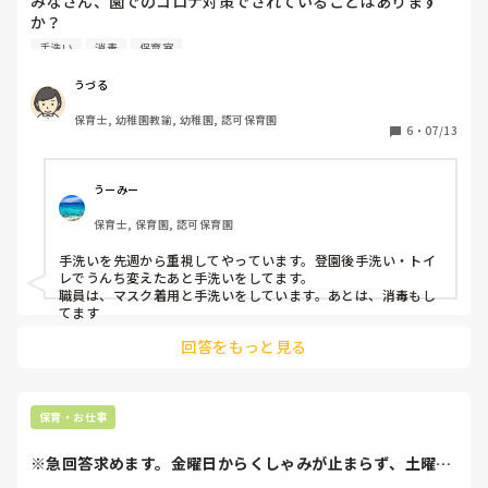
みなさん、園でのコロナ対策でされていることはあります
杯くらいは。

か？

そういうの自分から考える保育士って少ないんですよ！研修に
うちの園では…

手洗い
消毒
保育室
行って聞いてきたからやりますみたいなパターンが多い！

・全員こまめな手洗い(職員はアルコール消毒も)

いや、自分から勉強して考えることだっていくらでもできるわ
・幼児さんはマスク(未満児は希望により登降園時のみ。保
と。研修行かないと学ぶことをしませんなんて、は？ですよ。

うづる
育時間中は基本つけない)

少し話が逸れました。

保育士, 幼稚園教諭, 幼稚園, 認可保育園
・職員は起きた時・出勤時・退勤時に検温

6
・
07/13
しかしあれですね、異論を唱える人がいてもいいし、ここはこ
・朝・午睡中・掃除時など、定期的にアルコールでのよく触
れでいいのかと、振り返ることも必要なんですけどね。

れる場所の消毒と、部屋の掃除はピューラックスでの拭き掃
除

あと遊具にぶつかって保育を放棄はもっとも意味わからない。
うーみー
本気でやったんだからそうなってもしっかり保育やれよって思
いました。それでやる気ゼロは、ないな。やる気ゼロになるな
保育士, 保育園, 認可保育園
んな感じです。うちではこんなことしてるよ！などありまし
ら最初から本気でやるなって話だ。

たら教えてください✨ 
手洗いを先週から重視してやっています。登園後手洗い・トイ
お疲れ様です。

レでうんち変えたあと手洗いをしてます。

職員は、マスク着用と手洗いをしています。あとは、消毒もし
暗黙のルールというか、それいいの？ってことをしてる保育士
てます
に対して何も言わない姿は見たことありますね。そういうの
回答をもっと見る
も、暗黙のルールなのか…いや、違うだろと。後で、あの時は
ねって言ってたらいいけど、きっとそれもないんだろうなと
か。

あまりにも疑問に思うことが多くて、改善に向かわないなら
保育・お仕事
ば、一度来年度は別の園に行くことを考えてもいいと思いま
す。
※急回答求めます。金曜日からくしゃみが止まらず、土曜日
にはひどくなった...