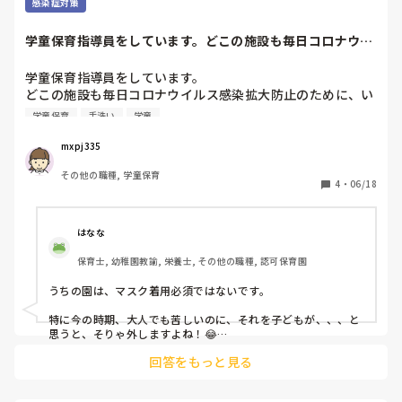
子どもが注意を受けたり、怒られているのを見ても

感染症対策
あ、私が声かけなかったからだ

と自分も怒られてる気分

学童保育指導員をしています。どこの施設も毎日コロナウイ
まだこれからも自分がまわさなきゃいけないのに…

ルス感染拡大防止...
こわくてしかたがない。

学童保育指導員をしています。

どこの施設も毎日コロナウイルス感染拡大防止のために、い
ほんとになにもされてないのに、話しかけるのがこわい
ろいろな策を打ってるかと思います…

学童保育
手洗い
学童
私のところも手洗いの徹底や、日々の消毒等色々と策を講じ
ているところですが、子どもたちのマスク着用がどうしても
mxpj335
定着しません…

その他の職種, 学童保育
もちろん暑い中外遊びする際は構わないんですが、せめて部
4
・
06/18
屋でもずっとつけていてほしい…

そう思っているんですが、気付けば子どもたちのマスクは顎
の下…

はなな
保育士, 幼稚園教諭, 栄養士, その他の職種, 認可保育園
あまりガミガミ言いたくないので、何か良い方法や対策など
あれば教えて頂きたいです。

うちの園は、マスク着用必須ではないです。

よろしくお願いします！
特に今の時期、大人でも苦しいのに、それを子どもが、、、と
思うと、そりゃ外しますよね！😂

回答をもっと見る
マスク必須であれば、その理由を子どもが理解できるように伝
えて、マスクを着用していられる室内環境にしてみては、どう
でしょうか💦