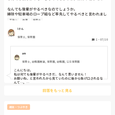
ープ紐など率先し...
なんでも後輩がやるべきなのでしょうか。

掃除や駐車場のロープ紐など率先してやるべきと言われまし
た。

手洗い
後輩
保育士
確かに、昨日は私よりも上の方と遅番でした。

しかし、子どもたちをお願いねと言われたから見ていたの
Iさん
に、後から保育園の上司に言うとかよく分かりません。

保育士, 保育園
前も同じ上の方と一緒になりましたが、その時私は、お掃除
2
・
07/10
してきますね。と言いました。その時は、私がやるからこっ
ち見ててと言われました。同じ方なら同じやり方のほうがい
いのではないかと思います。それにその方のクラスでもあり
am
ましたからますますわからない私よりもその方がやったほう
保育士, 幼稚園教諭, 保育園, 幼稚園, 公立保育園
がいいのではないかとも思います。

それに、ロープ紐も２つあるのですが、帰る方向が違う分、
こんにちは。

帰る方向のロープ紐もすればいいのでないかと思います。な
私は何でも後輩がやるべきだ、なんて思いません！

んでもかんでも後輩に押し付けるのはどうかと思います。

お願いね、と言われたから見ていたのに後から告げ口されるな
私の考えは間違っているのでしょうか。
んて…。

回答をもっと見る
ただ、友達の園の話を聞いていると、園によって暗黙のルール
というものが色々存在するんだなと思うことはあります。

いずみさんの園でも、もしかしたら雑用は後輩がするべき！と
いう暗黙のルールがあったのかもしれませんし、先輩からする
雑談・つぶやき
と、後輩なので何でもします！っていう意気込みを見せてほし