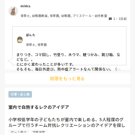
のみ）・乾布摩擦（年中組以上児が体育の時間に体操服の上
mikku.
から行っています）があります。

保育士, 幼稚園教諭, 保育園, 幼稚園, プリスクール・幼児教室
2
・
1日前
ユニークだったり少し独特なものなどがあれば知りたいです
♪
ぽんた
保育士, 保育園
まりつき、コマ回し、竹登り、木ウマ、鯉つかみ、跳び箱、な
どなど。。

とにかく変わったことが多いです。

そもそも、毎日外遊び。熱中症アラートなんて関係ない。（日
陰作りや、水撒きなどで工夫はしていますが。。）
回答をもっと見る
行事・出し物
室内で白熱するレクのアイデア
小学校低学年の子どもたちが室内で楽しめる、5人程度のグ
ループで行うチーム対抗レクリエーションのアイデアを探し
ています。今回は夏休みの特別イベントとして実施するた
ゲーム遊び
学童保育