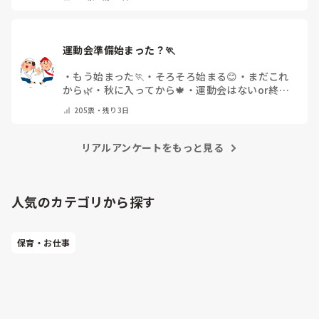
運動会準備始まった？🏃
・
もう始まった🏃
・
そろそろ始まる😊
・
まだこれ
から🌿
・
秋に入ってから🍁
・
運動会はないor終わ
った✨
・
その他(コメントで教えてください)
205
票・
残り3日
リアルアンケートをもっと見る
人気のカテゴリから探す
保育・お仕事