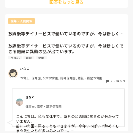
回答をもっと見る
職場・人間関係
放課後等デイサービスで働いているのですが、今は新しくで
きる施設に異動の...
放課後等デイサービスで働いているのですが、今は新しくで
きる施設に異動の話が出ています。

今の職場は施設長も職員も良い方なのですが私が育休明けて
手洗い
異動
学童
戻ってから今の上司に変わり、施設のやり方もだいぶ変わっ
てしまいました。

ひなこ
正直、以前の方が自分らしく仕事も出来ていたけれど今は周
保育士, 保育園, 公立保育園, 認可保育園, 認証・認定保育園, 
りの目を気にしてしまう事も多くなり、非常勤(時短勤務の
2
・
04/29
認可外保育園, 放課後等デイサービス, 病院内保育, 児童発達
為)に変わってから疎外感も感じるようになりました。同僚
支援施設, 小規模認可保育園
とは色々と話せる事もありますが上司との関係で悩む事が多
くなったように感じます。

きなこ
ただ人は良い方で異動しないでほしいと言われたのですが私
保育士, 認証・認定保育園
はこのタイミングで環境を変えたほうがいいのかな、、と悩
み中です。。こんな些細な事ですがアドバイス頂けたら嬉し
こんにちは。私も産休中で、系列のどの園に戻るのか分かって
いです。。
いません。

前にいた園に戻ることもできますが、今年いっぱいで辞めてし
まう先生たちが多いみたいで…。
