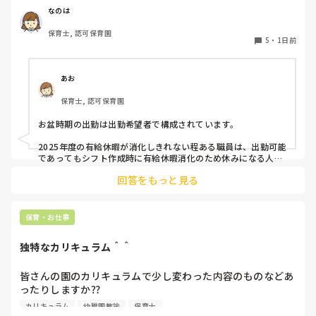
しょうに。

皆さんの園はいかがですか？
なのは
転職サイトでいい園とめぐりあえたらいいですね。
保育士, 認可保育園
5
・
1日前
あお
保育士, 認可保育園
お盆時期の出勤は出勤希望者で構成されています。

2025年度の有給休暇が消化しきれない程ある職員は、出勤可能
であってもシフト作成時に有給休暇消化のため休みになる人が
多いです。

回答をもっと見る
短時間パートの人も基本お休みです。
保育・お仕事
独特なカリキュラム＾＾
皆さんの園のカリキュラムで少し変わった内容のものなどあ
ったりしますか⁇

カリキュラム
幼稚園教諭
保育士
うちの園では、茶道・パソコン・読書会・お茶会（年長女児