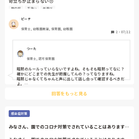
苛立ちが止まらない😠

熱中症
手洗い
外遊び
保育中に本気でこどもと鬼ごっこをしていて遊具にぶつかり
保育を放棄するって、どういうこと？

ピーチ
その後は、やる気ゼロだし。

保育士, 幼稚園教諭, 保育園, 幼稚園
2
・
07/22
預かり保育の時間、遅番の先生が２人いて片方が延長保育ま
での勤務。

預かり保育のみ→Ａ

つーた
延長保育まで→Ｄ

保育士, 認可保育園
暗黙のルールでＡが外遊びで、Ｄが室内遊びということを聞
いた!!

暗黙のルールっていらないですよね。そもそも暗黙ってなに？
4月からやっているけど初耳。

確かにどこまでの先生が把握してんの？ってなりますね。

暗黙のルールって何!?

暗黙じゃなくてちゃんと声に出して話し合って確認するべきだ
どこまでの先生がその暗黙のルールを知っているの？

よ。

そんなことやってるから、後で言った言わないとか、そういう
回答をもっと見る
ことが起きる。

外遊びをして砂遊びをしないからって『手洗い』『うがい』
大体のトラブルは言葉足らずで起きますからね。そう言っても
をしないで室内遊びをするって、どういうこと？

過言じゃない気がする。

しかも水のみ時間もなし。

熱中症対策やコロナ対策は？

あうんの呼吸ならいいですよ。

感染症対策
暗黙のルールなんてただの言えない関係なだけですよ。

わたしは何も言えない立場だし、言っても聞く相手じゃない
みなさん、園でのコロナ対策でされていることはあります
外から帰ったら手洗いうがいはすべき！

し、苛立ちしかない😡

か？うちの園では…...
水分補給もすべき！

他の園でも、こういうことあるのかな？と思う毎日。

夏は1時間に1回は水分補給するのが好ましいとか。コップに一