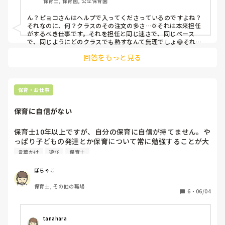
保育士, 保育園, 公立保育園
かるからよけい腹が立ってしまう💢
ん？ピョコさんはヘルプで入ってくださっているのですよね？
それなのに、何？クラスのその注文の多さ…💢それは本来担任
がするべき仕事です。それを担任と同じ速さで、同じペース
で、同じようにどのクラスでも熟すなんて無理でしょ😅それは
失敗ではないですよ？任せられる仕事が多過ぎです😤そもそ
回答をもっと見る
も、子ども達が支度をしないのはあなたのせいではないし、掃
除が遅い早い云々は誰が決めているのでしょう？早ければ何が
いいのでしょうか？

　私なら、入って頂けるだけでかなり助かります✨
保育・お仕事
保育に自信がない
保育士10年以上ですが、自分の保育に自信が持てません。や
っぱり子どもの発達とか保育について常に勉強することが大
事ですかね。
言葉かけ
遊び
保育士
ぽちゃこ
保育士, その他の職場
6
・
06/04
tanahara