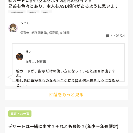
絵カードに拒否反応を示す2歳児の担当です

兄弟も色々とあり、本人もASD傾向があるように思います
(何なら保護者も)

言葉かけ
2歳児
担任
行動切り替えなどでパニックとなり、担当の指示が通らずす
うどん
ぐに抱っこをしてもらえる誰かを探して、ずっと抱っこにな
保育士, 幼稚園教諭, 保育園, 幼稚園
ります

4
・
04/24
手も繋げません

絵カードや写真を使用して見通しを持てるようにしているの
ですが、(手を繋ぐ、ごはん、手洗いなど)カードを見せると
らい
拒否、叩く、蹴るです(笑)

保育士, 保育園
職員が1人だと回避し助けを求める相手がいないので、普段
絵カードが、指示だけの使い方になっていると拒否は出ます
より指示は通ります

ね。

楽しみに繋がるものなら上手く切り替え何出来るようになるか
どのような援助がいいのでしょうか💦
と。

まず、担当の保育士との信頼関係が出来ていますか？

回答をもっと見る
コメントを見ると、中々難しい子のようですね💧

手が足りている時にしっかりと関わり、この人は自分のことを
分かってくれていると感じれば、少しずつ変わってくるので
は？と思います。

人手が足らず中々難しいと思いますが、まずは「都合のいい大
保育・お仕事
人」になることが近道かと思います。

専門家の方の言葉で、信頼関係を築く為に、その子の都合よく
デザートは一緒に出す？それとも最後？(年少～年長限定)
動いてくれる人になることです。でも、全てを受け入れる訳で
はなく、上手く駆け引きをしつつです。
