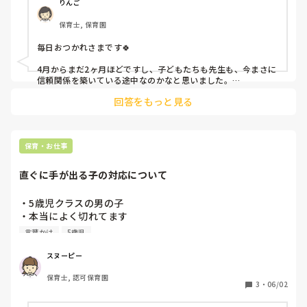
きに主担の先生で、その人の言うことはまぁまぁ聞きます。

りんご
あまり関わりのない以上児の先生たちは怖いと思ってるの
保育士, 保育園
か、態度がガラリと変わります。態度を変える子どもたち
に、大人げないですが、イラッとします。

毎日おつかれさまです🍀

私も以上児の先生みたいになりたいと思ってしまいます。

お利口さんが２人しかおらず…今の子たちとの相性は最悪で
4月からまだ2ヶ月ほどですし、子どもたちも先生も、今まさに
す。合わないです。毎日、本当に苦しくなります。

信頼関係を築いている途中なのかなと思いました。

どうしたら、落ち着きますかね…
回答をもっと見る
大人でも、信頼できる相手の話は自然と聞こうと思えますし、
子どもたちも同じなのかもしれませんね😊

また、「お利口さん」という言葉がありましたが、2歳児さん
はイヤイヤ期や自我の育ちの真っ最中なので、座れないことや
保育・お仕事
走り回ることも成長の姿の一つなのかなと思いました。

直ぐに手が出る子の対応について
私自身は、子どもはみんな大切な誰かのお子さんという気持ち
を大切にしています。

・5歳児クラスの男の子

毎日向き合っているからこそ苦しくなることもあると思います
・本当によく切れてます

が、先生が悩みながらも子どもたちのことを考えていること
・殴る

言葉かけ
5歳児
は、きっと伝わっていると思います🌷
・羽交い締め

・暴言

スヌーピー
・睨む

保育士, 認可保育園
3
・
06/02
どうしてあげたらいいのか悩んでいます。

ちょっとでも気に入らないことがあると、言葉より先に手が