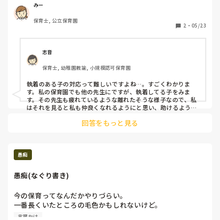
のそばにいたり、スキンシップを図ろうとします。私が他の
みー
子を抱っこしていると、「わたしもだっこ！」と言って抱っ
保育士, 公立保育園
こするまでしつこく追いかけてきます。特に困るのは寝かし
2
・
05/23
つけで、私がそばにいって抱っこやトントンするまで、ひた
すら大きい声で呼び続けます。そのわりに私がついても身体
が動いて一向に寝る気配はなし。他の担任も、「みー先生来
志音
てくれるから待ってようね」など声かけしてくださいます
保育士, 幼稚園教諭, 小規模認可保育園
が、効果なしです。

場面の切り替え時や、友だちが嫌がっているのにやり続ける
執着のある子の対応って難しいですよね…。すごくわかりま
など、構ってほしくてわざとダメなことを繰り返します。
す。私の保育園でも他の先生にですが、執着してる子をみま
(トイレの時にわざと遠くまで走るなど)

す。その先生も疲れているような離れたそうな様子なので、私
トイレの時はできるだけ個別、あるいは2対1くらいでじっく
はそれを見ると私も仲良くなれるようにと思い、助けるように
しています。周りの先生にも悩みを打ち明けて助けてもらうよ
り関われるように意識しています。

回答をもっと見る
うにじゃないですが、、、話し合ってみるのもいいかもしれま
家庭ではしっかり目をかけてもらっている感じで、愛情不足
せんね。
な感じはしません。

先日その子に特に意識して関わると、いい方向に様子が変わ
っていましたが、他にも４人担当児がおり、毎日その子にフ
愚痴
ォーカス当てるのは難しいです。

どうしたらいいのか悩んでいます…

愚痴(なぐり書き)
今の保育ってなんだかやりづらい。

一番長くいたところの毛色かもしれないけど。

声かけひとつで指摘言われるくらいならもうなにも言わな
言葉かけ