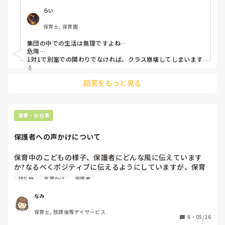
出ます。本当によく切れるので、お友だちも気付かないうち
らい
にその子を怒らせてしまい、後ろから羽交い締めなんてこと
保育士, 保育園
もあるあるです…。

目つきも、5歳児とは思えないような鋭さです。

集団の中での生活は無理ですよね…

危険…

・話を聞く

1対1で別室での関わりでなければ、クラス崩壊してしまいます
・寄り添う

💧
・仲立ちする

回答をもっと見る
寄り添い系では改善されず、5月からは寄り添い+で本当に危
ないから!としっかり注意もしています。

変化無く6月になってしまいました。

保育・お仕事
何かアドバイスいただけると助かります。

よろしくお願いいたします。
保護者への声かけについて
保育中のこどもの様子、保護者にどんな風に伝えています
か?なるべくポジティブに伝えるようにしていますが、保育
は良いことばかりではないですよね。ケガや持ち物忘れ、ケ
持ち物
言葉かけ
保護者
ンカなどのエピソードも伝える必要がある時の伝え方に悩ん
でいます。責められたように感じてしまう方や、心配性の
なみ
方、保育者対して批判的に捉えてしまう方もいます。自分の
保育士, 放課後等デイサービス
心も相手の気持ちも、こどもの健やかな成長も大切にできる
6
・
05/26
声かけのポイント、教えて頂きたいです。