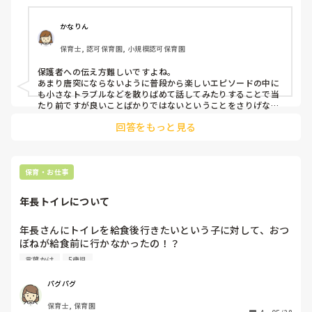
かなりん
保育士, 認可保育園, 小規模認可保育園
保護者への伝え方難しいですよね。

あまり唐突にならないように普段から楽しいエピソードの中に
も小さなトラブルなどを散りばめて話してみたりすることで当
たり前ですが良いことばかりではないということをさりげなく
伝えたりしています。（もちろんその時の子どもの気持ちも大
回答をもっと見る
切にしつつ）

いざ何か大きなトラブルがあった時に今まで困ったりしてるこ
とが何もなかったと思っているとショックが大きかったりうち
の子に限ってなどと捉えてしまう保護者の方も居ると思いま
す。

保育・お仕事
まずは信頼関係を作っていくのが大前提、なみさんのように保
護者にも寄り添ってポジティブに伝えることは素敵だと思いま
年長トイレについて
した。
年長さんにトイレを給食後行きたいという子に対して、おつ
ぼねが給食前に行かなかったの！？

ごちそう様まで我慢できないの！？と子ども達に言っていま
言葉かけ
5歳児
した。我慢しなさいと。

小学生になったらいけないよとその保育の声かけ合ってます
パグパグ
か！？
保育士, 保育園