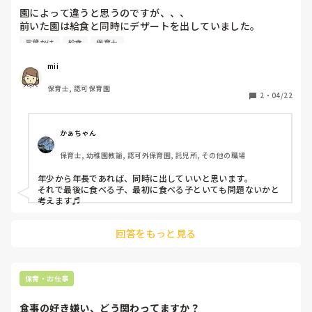
指示をする前に、とにかく遊んだりして関わり関係を作れると
園によって違うと思うのですが、、、

いいですね。
前いた園は給食と同時にデザートを出していました。

今の園は最後に出しています。

言葉かけ
給食
保育士
個人的には全部完食が出来るのであれば同時に出しても良い
のでは、、、と思うのですが、みなさんの園はどうですか？

mii
とにかく、今の園は給食の姿を正社が全く見てなくて(連絡
保育士, 認可保育園
帳)食べ方、お喋りが酷いです。笑
2
・
04/22
かぁちゃん
保育士, 幼稚園教諭, 認可外保育園, 託児所, その他の職場
年少から年長であれば、同時に出していいと思います。

それで最後に食べる子、最初に食べる子といても問題ないかと
考えます♬
回答をもっと見る
保育・お仕事
食事の好き嫌い、どう関わってますか？