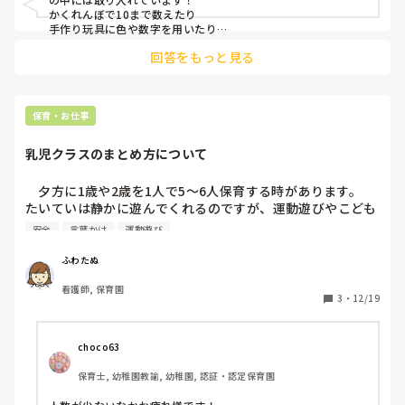
かくれんぼで10まで数えたり

手作り玩具に色や数字を用いたり

●▲■をお部屋の中で探すゲームをしたり…

回答をもっと見る
がっつりお勉強ではないですが

子どもの興味に合わせて取り入れてます😊
保育・お仕事
乳児クラスのまとめ方について
　夕方に1歳や2歳を1人で5〜6人保育する時があります。

たいていは静かに遊んでくれるのですが、運動遊びやこども
の組み合わせによっては、はしゃいで危ない時があります。
安全
言葉かけ
運動遊び
注意も聞こえておらず、怪我をしたこともあります。

ふわたぬ
　どうしたらこども達が安全に遊べるようにできますか？こ
看護師, 保育園
どもの引きつけ方や声かけなど何かあれば教えてほしいで
3
・
12/19
す！
choco63
保育士, 幼稚園教諭, 幼稚園, 認証・認定保育園