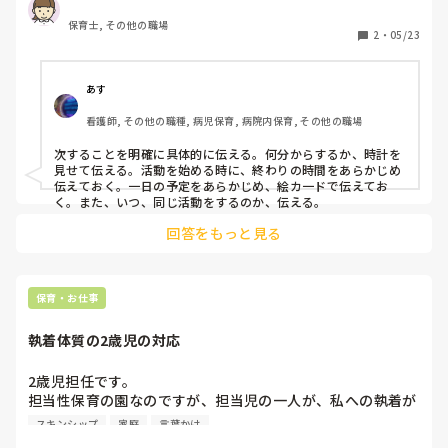
できるだけ子どもの気持ちを受け止めたいと思っています
保育士, その他の職場
が、集団で動く場面とのバランスも難しいなと感じていま
2
・
05/23
す。

事前に声をかけたり、見通しを持てるよう工夫したりしてい
ますが、毎回うまくいくわけではありません。

あす
みなさんは活動の切り替えで意識していることや、工夫して
看護師, その他の職種, 病児保育, 病院内保育, その他の職場
いる声かけなどありますか？
次することを明確に具体的に伝える。何分からするか、時計を
見せて伝える。活動を始める時に、終わりの時間をあらかじめ
伝えておく。一日の予定をあらかじめ、絵カ一ドで伝えてお
く。また、いつ、同じ活動をするのか、伝える。
回答をもっと見る
保育・お仕事
執着体質の2歳児の対応
2歳児担任です。

担当性保育の園なのですが、担当児の一人が、私への執着が
すごいです。

スキンシップ
家庭
言葉かけ
友だちと遊ぶことも上手なお子さんですが、基本的にわたし