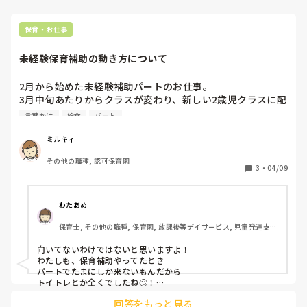
自分の思いを受け取ってもらったと思える。→少しずつ言葉を
変えていく。「え？食べれるのー？」その子の様子が少しでも
変化したら、それを逃さず「え？すごーい」と褒めていく。触
保育・お仕事
れたね。お口にチョンて出来たね？など。変化を褒めていく。

頑張ろうとした事を褒める。

未経験保育補助の動き方について
少しずつ変化が出てくるかと思います。

他には、コース料理の様に一つずつ出し、食べたら次…として
いく。間に苦手な物を入れ、食べると次に好きな物がある。な
2月から始めた未経験補助パートのお仕事。

ど…。

3月中旬あたりからクラスが変わり、新しい2歳児クラスに配
属になったのですが、担任の先生、副担任の先生、有資格者
言葉かけ
給食
パート
大人も苦手な物は食べたくないですよね？それと同じだと思い
パートさん2名、私の5名がいます。

「先生もこれ苦手なんだー。食べれるかなー？応援して」など
周りの先生たちはテキパキこなしている中、私は基本指示待
演技をしてもいいかも☺️

ミルキィ
どうしても食べさせる。と思わず、楽しんでいけるといいです
ちの日々子供と遊んでいるだけ。布団敷き、給食の配膳、掃
ね。

その他の職種, 認可保育園
除をやります。この状態で大丈夫でしょうか…

3
・
04/09
感覚的に食べられない子もいますよね。
他の先生達は皆さん仲良く話しながら連携して動いているの
に対し、私だけ浮いている感じしかしていなくて😭

もうすぐ働いて3ヶ月。

わたあめ
まだまだ保育士の先生たちと仲良くなれたりもできず、ただ
保育士, その他の職種, 保育園, 放課後等デイサービス, 児童発達支援
挨拶をするだけだったりします。他の人たちはどうやって先
施設
生たちとも関係を築いていけているのか、不思議でたまらな
向いてないわけではないと思いますよ！

いです😭 有資格者さん同志普通に会話できてるのがいいな
わたしも、保育補助やってたとき

なんて、思ってしまっていたり😢

パートでたまにしか来ないもんだから

私、避けられてる！？嫌われてる！？など、余計なことばか
トイトレとか全くでしたね🙄！

りまた考えてしまって😭💔

回答をもっと見る
なので、担任にお願いして、
