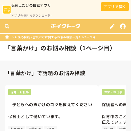
保育士
だけの相談アプリ
アプリで開く
アプリを無料でダウンロード！
お悩み相談
言葉かけに関するお悩み相談一覧
1ページ目
「
言葉かけ
」のお悩み相談（
1
ページ目）
「言葉かけ」で話題のお悩み相談
保育・お仕事
保育・お仕事
    子どもへの声かけのコツを教えてください
保護者への声
保育士として働いています。

保育中のこど
伝えていますか
最近、子どもたちがなかなか話を聞いてくれ
ようにしてい
お片付け
言葉かけ
2歳児
持ち物
言葉か