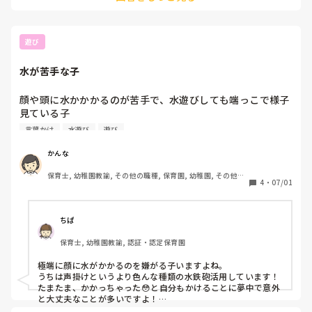
このままで大丈夫なのでしょうか…

人懐っこい子担当してました！

もちろん何をしていいか分からない時は

何かすることないですか？など聞いたりはしますが、

子どもの性格、相性によるって感じかな‥

あまり、戦力にならず…。日々申し訳なさしかありません。

担任以外ダメ！な子もいるから

遊び
オムツ替えも、他の先生たちなら言うことを聞く子が多い
人懐っこい子に救われてました🥲！

中、私の声かけだけじゃ弱いのか子供たちも聞いてくれる子
水が苦手な子
職員同士のトークは繋いでくれる人もいれば、

と聞いてくれない子がいたり…ムラがあります。

ふん！興味ないわ！みたいな人も居たし、

私、お仕事向いていないのでしょうか…。
うーん？って思って、

顔や頭に水かかかるのが苦手で、水遊びしても端っこで様子
契約満了で退職しましたけどね🙄笑

見ている子

ペットボトルシャワーやたらいなどはあります。無理に誘お
言葉かけ
水遊び
遊び
うとは思っていませんが、いい声かけができればなと思いま
す。アドバイスいただきたいです。
かんな
保育士, 幼稚園教諭, その他の職種, 保育園, 幼稚園, その他の
4
・
07/01
職場
ちぱ
保育士, 幼稚園教諭, 認証・認定保育園
極端に顔に水がかかるのを嫌がる子いますよね。

うちは声掛けというより色んな種類の水鉄砲活用しています！

たまたま、かかっちゃった😳と自分もかけることに夢中で意外
と大丈夫なことが多いですよ！

あとは無理にやらせず、端っこでその子のペースで楽しめたら