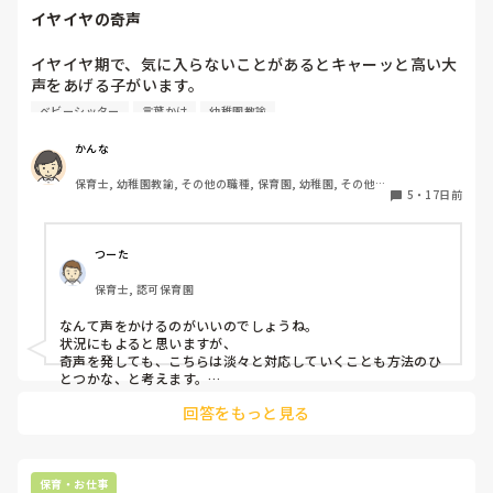
イヤイヤの奇声
イヤイヤ期で、気に入らないことがあるとキャーッと高い大
声をあげる子がいます。

家庭では一人っ子で、おうちの人がみなまで言わずとも汲み
ベビーシッター
言葉かけ
幼稚園教諭
取り、こどもに合わせちゃうので、嫌=奇声で言うこと聞い
てもらえるになっています。

かんな
言わないとわからないし、ダメなこともあるよって

保育士, 幼稚園教諭, その他の職種, 保育園, 幼稚園, その他の
なんて声かけるのが良いのでしょうか…
5
・
17日前
職場
つーた
保育士, 認可保育園
なんて声をかけるのがいいのでしょうね。

状況にもよると思いますが、

奇声を発しても、こちらは淡々と対応していくことも方法のひ
とつかな、と考えます。

回答をもっと見る
そのキャーッは、何かな？

って。イヤイヤ期？まだまだ語彙が少ないから、感情を言葉に
変換するのも難しいところがありますよね。

機嫌のいい時？など、自然な関わりができる時には、「何かあ
保育・お仕事