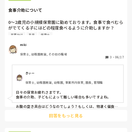
ったらキャーッって言うよりお話してくれたら嬉しいな〜」み
たいにコミュニケーションをしておくのもいいだろうし。

食事介助について
それから、

家庭では一人っ子、おうちの人が子どもに合わせちゃう、

0〜2歳児の小規模保育園に勤めております。食事で食べむら
だから、奇声を発している、発するようになる、って考えてま
がでてくる子にはどの程度食べるように介助しますか？

すか？

ひどいときは完全拒否、怒って嫌がる、お茶すら飲まないな
言葉かけ
乳児
保育士
それは、事実ですか？

どが続くこともあります。

思い込みも、多少入っているような気がします。

声かけを工夫して、進むこともありますが、担任の先生によ
もちろん家庭環境、育ちの背景を加味して考えることも必要で
miki
すが、

ってはもっと食べさせてと圧を感じますが、自分のスキルで
イヤイヤ期という時期にあるならば、視点を変えてみることも
保育士, 幼稚園教諭, その他の職場
はこれ以上厳しい...と思うこともあります。

3
・
06/17
大切ですよ。

あまり食事を強制はしたくない、けどわがまますぎても困る
など、食事に関して悩むことが多いです。

もし、書いてある通りになっていることが原因ならば、家庭と
の連携、日頃のやりとり、対応の共有が必要になってきますか
きぃー
切り上げるタイミングなど、いい案があれば教えてくださ
ら。
保育士, 幼稚園教諭, 幼稚園, 事業所内保育, 園長, 管理職
い。
日々の保育お疲れさまです。

食事の介助、子どもによって難しい場合も多いですよね。

お腹の空き具合はどうなのでしょう？もしくは、物凄く偏食だ
ったり、家庭によっては好きなものしか出さないなど、その子
回答をもっと見る
の背景によっても大きく異なるかなと思います。

園に慣れているか？

保育者との信頼関係があるか？
