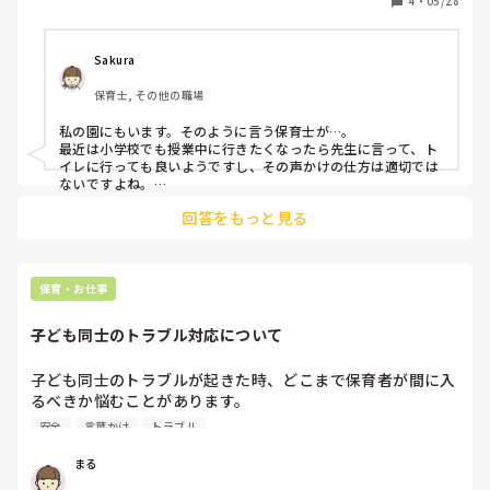
4
・
05/28
Sakura
保育士, その他の職場
私の園にもいます。そのように言う保育士が…。

最近は小学校でも授業中に行きたくなったら先生に言って、ト
イレに行っても良いようですし、その声かけの仕方は適切では
ないですよね。

トイレに行かせず我慢させるのって違いますよね…。

回答をもっと見る
食事中に行くのはマナーとしては良くはないですが、次から給
食前に行っておこうねとかで良くないですか？
保育・お仕事
子ども同士のトラブル対応について
子ども同士のトラブルが起きた時、どこまで保育者が間に入
るべきか悩むことがあります。

安全面を優先しながらも、できるだけ子ども同士で気持ちを
安全
言葉かけ
トラブル
伝え合えるようにしたいと思っています。

ただ、年齢やその時の状況によって対応も変わるので、毎回
まる
難しさを感じます。
