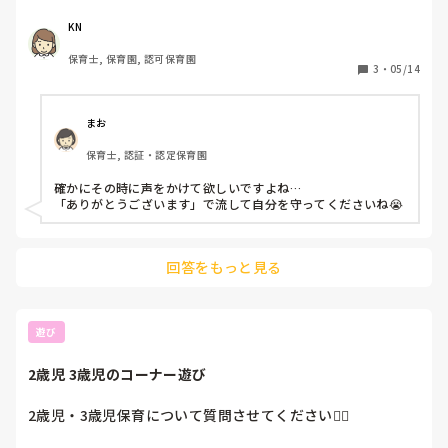
い。

いけないこともいけないって言えなくなってしまう。

KN
しかも退勤して着替えてる時に。

保育士, 保育園, 認可保育園
その時に言えよ。

3
・
05/14
一番長く勤めてるか知らないけどさ。

そのモヤモヤのまま帰るこっちの身にもなれよ。

途中から早く帰りたいとしか思わなかった。

まお
私だってそれなりの経験の中で言ってんだよ。

保育士, 認証・認定保育園
あーイライラする。
確かにその時に声をかけて欲しいですよね…

「ありがとうございます」で流して自分を守ってくださいね😭
回答をもっと見る
遊び
2歳児 3歳児のコーナー遊び
2歳児・3歳児保育について質問させてください🙋‍♀️
