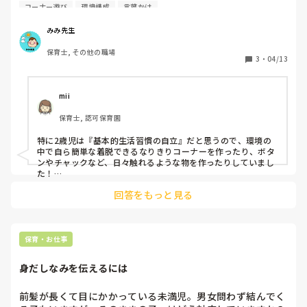
コーナー遊びで

コーナー遊び
環境構成
言葉かけ
意識していることやこだわっていることは何かありますか？

みみ先生
環境設定でも、子どもへの関わり方でも何でもOKです！
保育士, その他の職場
3
・
04/13
mii
保育士, 認可保育園
特に2歳児は『基本的生活習慣の自立』だと思うので、環境の
中で自ら簡単な着脱できるなりきりコーナーを作ったり、ボタ
ンやチャックなど、日々触れるような物を作ったりしていまし
た！

子ども『今興味あるもの』に目を向けておままごとコーナーを
回答をもっと見る
発展させてみたり、電車が好きだったら線路を画用紙に描いて
みたり、日々成長していると思うのでその時々で変えていま
す！
保育・お仕事
身だしなみを伝えるには
前髪が長くて目にかかっている未満児。男女問わず結んでく