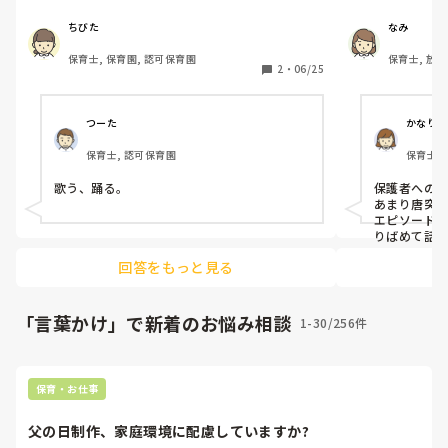
ず悩んでいます。活動の切り替えや片付けの
ではないです
時間になっても遊びを続けたり、何度声をか
カなどのエピ
ちびた
なみ
けても反応がなかったりすることがありま
伝え方に悩ん
保育士, 保育園, 認可保育園
保育士, 放
す。

じてしまう方
2
・
06/25
批判的に捉え
先輩の先生が声をかけるとスムーズに動くこ
も相手の気持
とも多く、自分の関わり方や伝え方に問題が
大切にできる
つーた
かなりん
あるのではないかと落ち込んでいます。

たいです。
保育士, 認可保育園
保育士,
皆さんは、子どもが話を聞いてくれない時に
歌う、踊る。
保護者への伝
どのような工夫をしていますか？声かけのコ
あまり唐突
ツや意識していることがあれば教えてくださ
エピソード
い。
りばめて話
すが良いこ
回答をもっと見る
りげなく伝
の時の子ども
いざ何か大
困ったりし
「言葉かけ」で新着のお悩み相談
1-30/256件
いるとショ
ってなどと
思います。

まずは信頼
保育・お仕事
みさんのよ
ィブに伝え
父の日制作、家庭環境に配慮していますか?