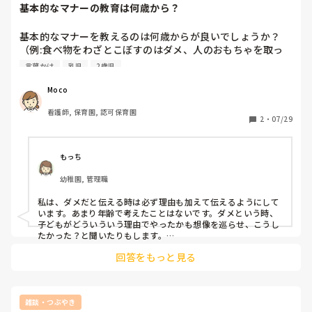
基本的なマナーの教育は何歳から？
基本的なマナーを教えるのは何歳からが良いでしょうか？

（例:食べ物をわざとこぼすのはダメ、人のおもちゃを取っ
たらダメ、大人でも殴らない、など）

言葉かけ
乳児
2歳児
小さすぎると、言っても理解ができない為、2歳ごろからが
Moco
いいとの意見を聞きましたが、

看護師, 保育園, 認可保育園
私は0歳の最初からダメだと言い続ける派で、実際にそうし
2
・
07/29
ていると、2歳まででもなんとなく理解出来ている事が多い
です。

もっち
また、2歳からだと、今まで許されていた事が急に怒られて
幼稚園, 管理職
パニックになりそう、既に習慣化されて辞めるのが難しそ
う、反抗期に突入しているので素直に聞けなさそう、などの
私は、ダメだと伝える時は必ず理由も加えて伝えるようにして
懸念もあります。

います。あまり年齢で考えたことはないです。ダメという時、
子どもがどういういう理由でやったかも想像を巡らせ、こうし
みなさんはどのようにされていますか？
たかった？と聞いたりもします。

ダメということは簡単ですが、その背景や理由も考えて伝える
回答をもっと見る
ので、とても慎重になります。
雑談・つぶやき