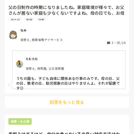
父の日制作の時期になりましたね。家庭環境が様々で、お父
さんが居ない家庭も少なくないですよね。母の日でも、お母
さんの居ない子にはどう声かけしようか悩みます。片親や両
母の日
家庭
学童
親の居ないご家庭への配慮、みなさんどうされていますか?
なみ
保育士, 放課後等デイサービス
3
・
05/26
たむたむ
保育士, 保育園, 公立保育園
うちの園も、子ども自体に関係ある行事のみです。母の日、父
の日、敬老の日、勤労感謝の日はやりませんよ。それが配慮で
す😌
回答をもっと見る
保育・お仕事
手掴みはするけど、自分で食べない子の良い対応方法はない