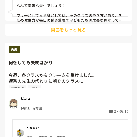
あの子声かけていいですか？給食は誰についたらいいです
なんて素敵な先生でしょう！

か？と聞かれますが

フリーの先生がどうしてその行動をとられたのかは

フリーとして入る身としては、そのクラスのやり方があり、担
想像しますし否定的な意見なんてありません。

任の先生方が毎日の積み重ねで子どもたちの成長を見守ってい
る中に、あまり深く子どもたちのことを知らずに入るので、
子どものことを思ってしてくださっているのに

回答をもっと見る
「今声かけて邪魔しないかな」など、かなり考えます。

全部担任の許可がいるのかな？と疑問に思うんです。

給食の際は、自分はこの子につくので、こちらについてもらえ
だから私は、極力指示は出さないで

ますか？

思うままに動いて欲しい。

愚痴
助けて欲しいことはお伝えしますが

もしくは、みんなよく食べるので誰についてもらっても大丈夫
です。

全部指示してしまうのは良くないと考えてます。

何をしても失敗ばかり
など声をかけてもらえるとやりやすいです。
今週、各クラスからクレームを受けました。

遅番の先生の代わりに朝そのクラスに

入るのですが、私が入ると子ども達は支度をしない子が多い
言葉かけ
1歳児
だそうです。お支度してと声かけしても聞いてくれません😢

もう一つは掃除が遅いこと。1歳児のクラスは15人以上い
ピョコ
て、机、イスの水拭き、床の清掃、布団敷き、エプロンや口
保育士, 保育園
ふきタオルのゆすぎをしたりするんですが、手順も悪いのや
2
・
06/10
性格上ゆっくりやったりするのでそれを指摘されました。正
直辛いですし、周りの目が怖いです😢

たむたむ
子供たちは私の話を聞かないし、ふざけて滑られてるのが分