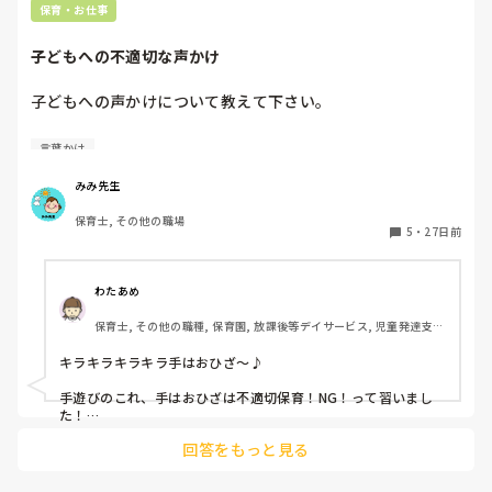
たくさん体を使って遊べているか？

保育・お仕事
保育者や大人側からすると食べさせたい気持ちもすごくわかり
子どもへの不適切な声かけ
ます。

しかし、色々声かけして、気持ちを乗せたり工夫しても難し
子どもへの声かけについて教えて下さい。

く、子どもが意欲が持てないようであれば、負担にならないよ
うに早めに切り上げてみたり、家庭と協力して進めることも必
ここ最近だと、

言葉かけ
要だと思いました。

「壁ぺったんこ」が不適切保育では⁉︎

が話題になっています。

もし補助で入っているようでしたら担任の先生に聞いたり、相
みみ先生
談してみるのもいいのかと思います！

保育士, その他の職場
「壁ぺったんこ」以外に、この声かけも不適切保育なの？と
5
・
27日前
回答になっていなかったら

いう声かけはありますか？
すみません。
わたあめ
保育士, その他の職種, 保育園, 放課後等デイサービス, 児童発達支援
施設
キラキラキラキラ手はおひざ〜♪

手遊びのこれ、手はおひざは不適切保育！NG！って習いまし
た！

回答をもっと見る
実習先で指導されてる人もかなり居ました🥺！！
