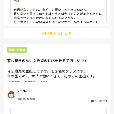
自信がないことは、必ずしも悪いことじゃないかも。

足りないと思って何かを補おうと努力することがあたをさらに
成長させるきっかけになるんじゃないかな。

今で満足していない自分も悪くないかと！私も１５年目にして
発達支援に移動しました。違った角度から見られることが多く
て勉強になります。

回答をもっと見る
前向きに捉えてどんなことを学んでみようかなと楽しんでくだ
さいね。
保育・お仕事
落ち着きのない２歳児の対応を教えてほしいです
今２歳児の主担してます。１２名のクラスです。

今の園で4年、サブで働いてきて、初めての主担です。

２歳児を今までサブとして、３回経験しましたが、今までに
言葉かけ
保育内容
2歳児
ない２歳児です。

話しをまず聞けない、落ち着きがない、すわれない、走り回
むーたん
る、みんながイヤイヤ期…

保育士, 保育園
座ろうねと言っても、座らない…

2
・
06/04
すごいなめられてます。

一緒に組んでるもう一人の先生は、この子たちが１歳児のと