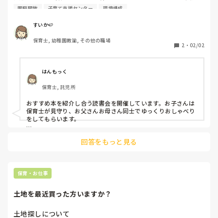
利用する場という雰囲気がまだ強く、気まずそうな様子で
園庭開放
子育て支援センター
環境構成
す。父親が利用しやすいようや環境設定や行事はどんなこと
をされましたか？

すいか🍉
保育士, 幼稚園教諭, その他の職場
今取り組んでいるのは

2
・
02/02
父親デイのような日を作り、身体を動かすイベントをする。

掲示物も父親が見やすいような印象の物にする

ソファ等のくつろげる場所を用意する

はんもっく
保育士, 託児所
などです。
おすすめ本を紹介し合う読書会を開催しています。お子さんは
保育士が見守り、お父さんお母さん同士でゆっくりおしゃべり
をしてもらいます。

ファシリテーターとして一人の保育士がその場を進行するの
回答をもっと見る
で、お父さんが一人でも居心地が悪いということはなさそうで
す。

以前あるお父さんが「僕が子育て支援センターに遊びに来た
ら、顔を見たお母さんが逃げるように帰っていって、悲しかっ
保育・お仕事
た。」と話しておられました。
土地を最近買った方いますか？
土地探しについて
