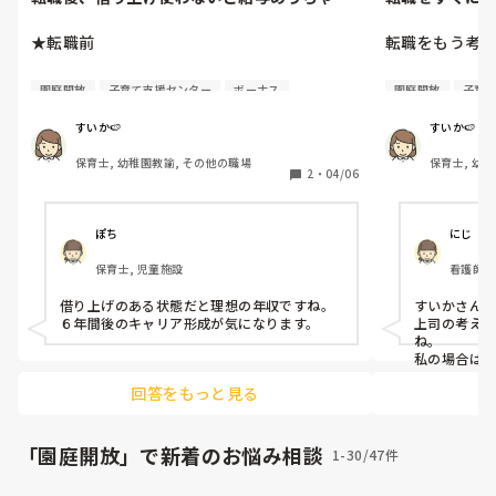
い
★転職前

転職をもう考え
借り上げなしで

今年度、今の保
園庭開放
子育て支援センター
ボーナス
園庭開放
子育
基本給18万プラス手当　月24.9

引っ越しも兼ね
ボーナス3ヶ月

年は頑張ろう
すいか🍉
すいか🍉
年収370万前後

方や考え方に疑
保育士, 幼稚園教諭, その他の職場
保育士, 幼
約1年かけての
2
・
04/06
★転職後

たのに大失敗だ
メリットとし
借り上げあり　7.2万まで（6年間）

員だけれど、
ぽち
にじ
基本給16.2万プラス手当　月22.2万

ナス、借り上
保育士, 児童施設
看護師,
ボーナス2.05月　2ヶ月ちょい

上司も園の方
借り上げ入れない年収　約290万

ます。

借り上げのある状態だと理想の年収ですね。
すいかさんお
借り上げ入れる年収　　約375万

６年間後のキャリア形成が気になります。
上司の考え
一応、ボーナスは次年度は算定時期の関係で
上司（園長）
ね。

3ヶ月くらいになるのでもう少しあがると思
に綺麗事、外
私の場合は
だったらす
うのと、期末手当のみの額しか記載されてな
が大嫌いで相
回答をもっと見る
子を見るかな
いので、それプラスで勤勉手当の加算が現職
け、解決や改
その間にも
ではされる予定です。

らと後回しに
が、どこの
基本給が下がってしまったのが痛いのと、転
を待っている
あると思う
「園庭開放」で新着のお悩み相談
1-30/47件
職の時期の都合でフルでボーナスがもらえな
と前の事まで
ころまで頑張
い点、仕事が慣れるまで固定勤務でお願いし
わなきゃわか
でも合わな