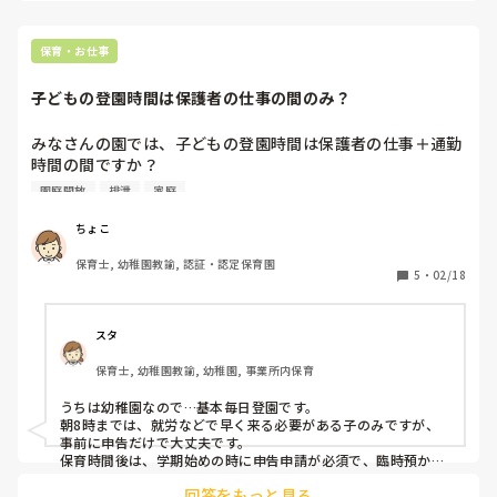
支援センター
る分、そんな
保育・お仕事
ラスに配属され
子どもの登園時間は保護者の仕事の間のみ？
ペアの職員は
ているけれど
みなさんの園では、子どもの登園時間は保護者の仕事＋通勤
うとしたけど
時間の間ですか？

という考え。本
それとも、仕事終わりに自宅でご飯作ってからお迎えとか、
園庭開放
排泄
家庭
買い物してからお迎えとかもOKですか？

見極める力を
ちょこ
休みの日でも早朝、延長を利用するのもOKですか？

保育士, 幼稚園教諭, 認証・認定保育園
5
・
02/18
私は保護者の子育て支援も必要とは思いますが、子どもの事
を第一に考えたい…

スタ
全てOKにするのはどうなんだろうと思ってしまいます。

保育士, 幼稚園教諭, 幼稚園, 事業所内保育
子どもにとって1番大切な親との関わりは？と…

うちは幼稚園なので…基本毎日登園です。

休みの日は預けるな！とは思いませんし

朝8時までは、就労などで早く来る必要がある子のみですが、
色んな家庭の事情があるのも

事前に申告だけで大丈夫です。

親も一人の時間が欲しいと思う気持ちも

保育時間後は、学期始めの時に申告申請が必須で、臨時預かり
も可能ですが申告申請が必要です。

分かります…

回答をもっと見る
なのでリフレッシュで延長を申し込まれると結構めんどくさい