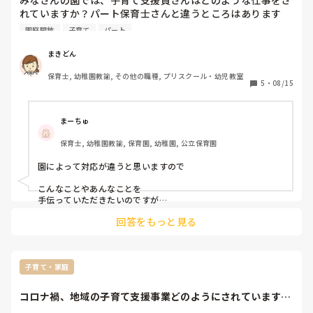
みなど聞いてあげると、園の様子が分かったり温かい園だなと
れていますか？パート保育士さんと違うところはあります
思ってもらえると思います。
か？

園庭開放
子育て
パート
外部講師でクラスに入るのですが、支援員さんの資格でどこ
まで出来るのかあまり分からないので、補助をお願いしたい
まきどん
時、頼めるのか迷うことがあります。
保育士, 幼稚園教諭, その他の職種, プリスクール・幼児教室
5
・
08/15
まーちゅ
保育士, 幼稚園教諭, 保育園, 幼稚園, 公立保育園
園によって対応が違うと思いますので

こんなことやあんなことを

手伝っていただきたいのですが

よろしいですか？と園長先生や園長代理

回答をもっと見る
主任に確認されたらいい

と思いますよ

そして支援員さんにも

園長先生にOKもらったので

子育て・家庭
こんなことやあんなことは手伝ってくださいね

よろしくお願いしますって

コロナ禍、地域の子育て支援事業どのようにされています
伝えれば

か？園を解放する形...