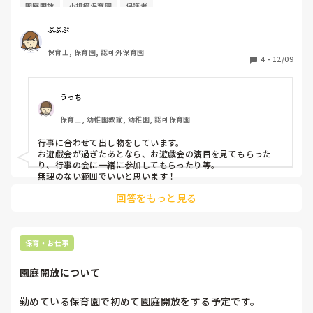
しかしあまり園開放になにをしたらいいかのアイデアが浮か
園庭開放
小規模保育園
保護者
保健師相談

びません。

シルバー人材派遣(子どもの面倒も見てくれる)

よく見かけるのは園開放と言っても園庭開放で園庭の遊具で
ぷぷぷ
自由に遊んでいいよ、という形ですが、私の園は園庭が小さ
のような感じです。

保育士, 保育園, 認可外保育園
く開放できるようなスペースはありません。

4
・
12/09
きっとまだあるのだと思いますが、

なので、親子制作をしたりパネルシアターをしたりしていま
いろんな「支援のカタチ」を知りたいです！
すが毎回同じことをするわけにもいかず、行き詰まっていま
す。

うっち
園開放をされたことのある園で勤務されている方、こういう
保育士, 幼稚園教諭, 幼稚園, 認可保育園
ことしたら保護者にも子どもたちにも喜んでもらえたという
ものがあれば教えていただきたいです。よろしくお願いいた
行事に合わせて出し物をしています。

します！
お遊戯会が過ぎたあとなら、お遊戯会の演目を見てもらった
り、行事の会に一緒に参加してもらったり等。

無理のない範囲でいいと思います！
回答をもっと見る
保育・お仕事
園庭開放について
勤めている保育園で初めて園庭開放をする予定です。
