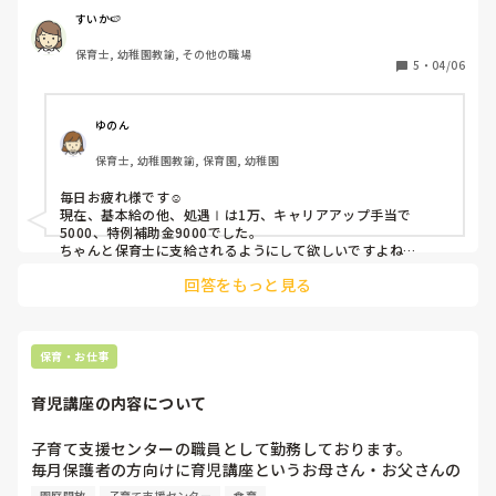
処遇改善Ⅲ→9000円

すいか🍉
保育士, 幼稚園教諭, その他の職場
転職後の園では

5
・
04/06
処遇改善Ⅰ→年度末の手当？月の給与としての配布はなし

処遇改善Ⅱ→クラス担任ではなく子育て支援センター＋フリ
ー保育士となる為今年度はとりあえず付かない、次年度はポ
ゆのん
ジション等による

保育士, 幼稚園教諭, 保育園, 幼稚園
処遇改善Ⅲ→7000円

毎日お疲れ様です︎☺︎

と大幅にもらえる額が減ってしまいました。

現在、基本給の他、処遇Ⅰは1万、キャリアアップ手当で
その分、地域手当や勤務手当、市独自の地域処遇改善手当で
5000、特例補助金9000でした。

なんとか賄えている部分もありますが、やはり園によって支
ちゃんと保育士に支給されるようにして欲しいですよね…
給の仕方や額もこんなにも違うんだと思いました。

回答をもっと見る
国の支給の仕方が悪いのか園が悪いのか、、、

皆さんの園はしっかり支給されていますか？
保育・お仕事
育児講座の内容について
子育て支援センターの職員として勤務しております。

毎月保護者の方向けに育児講座というお母さん・お父さんの
為になるような講座を開催する事になっているのですが、自
園庭開放
子育て支援センター
食育