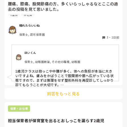
腰痛、膝痛、股関節痛の方、多くいらっしゃるなとここの過
去の投稿を見て思いました。

1歳児
正社員
私は50代正社員1歳児担任です。

晴れたらいいね
という私も、２週間前、初めて腰痛になりました。

保育士, 認可保育園
右腰が痛くて、起き上がれない。

3
・
1日前
ようやく起き上がっても、立てない。

ようやく立てたら、しゃがめない。

ほいくん
驚きました。

保育士, 幼稚園教諭, その他の職種, 幼稚園
通院して、コルセット、湿布、痛み止め、電気などで１週間
1歳児クラスは抱っこや中腰が多く、体への負担が本当に大き
乗り切ったら

いですよね。痛みをかばうことで股関節や膝へ広がっている状
週末には、左が痛みだし、これも痛み止めや湿布で抑えて仕
態ですので、まずは無理をせず整形外科を再受診してしっかり
事をしていたら、

診てもらうことが大切です。

現場復帰の際は、床での立ち座りを避けるために低い椅子を活
股関節、お尻、太もも、膝まで来はじめてしまいました。

回答をもっと見る
用したり、抱っこや重い作業は周囲の先生に相談して頼むよう
床から支えなしに立ち上がりにくくなり、痛みが走ります。

にしてください。今はご自身の体を最優先に、しっかり休んで
立ち続けると、腰や股関節にきます。

くださいね。
自転車通勤ですが、それも、膝や太ももに痛みが来始めまし
保育・お仕事
た。

担当保育者が保育室を出るとおしっこを漏らす2歳児
今は８月。
