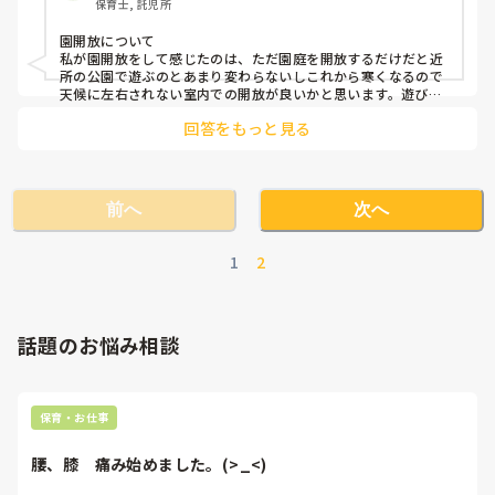
保育士, 託児所
園開放について

私が園開放をして感じたのは、ただ園庭を開放するだけだと近
所の公園で遊ぶのとあまり変わらないしこれから寒くなるので
天候に左右されない室内での開放が良いかと思います。遊びに
来てもらった親子に園の保護者向けやった出し物を例えば年中
回答をもっと見る
さんなら歌と手遊びとか年長さんは楽器演奏をしたら結構集ま
りました。もしくは卒園する年長さんの歌も披露した事がある
ので人前で何かをする経験にもなっていいも思います。

場所は遊戯室です。

披露するなら告知していた園開放の日の午前中が良いかと思い
前へ
次へ
ます。

未就学児対象なので短い時間で全く構わないです。ただコロナ
禍前の話で申し訳ないです。
1
2
話題のお悩み相談
保育・お仕事
腰、膝　痛み始めました。(>_<)