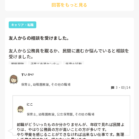
回答をもっと見る
キャリア・転職
友人からの相談を受けました。
友人から公務員を蹴るか、民間に進むか悩んでいると相談を
受けました。

園庭開放
子育て支援センター
保育士試験
公務員の辞退は来週までは可能のようで、今民間に進むか悩
んでいるそうです。

すいか🍉
保育士, 幼稚園教諭, その他の職場
公務員を蹴るか悩んでいるのは、やはり異動が苦手、保育職
3
・
03/14
としての応募で幼稚園も市内にあるのに、配属先を尋ねると
保育園内での異動しか叶わないという進みたい道との相違、
前職の給与より5万近く下がっての月給スタート、書類業務
にこ
や市内の祭りなどの行事参加等雑務が増えるというマイナス
保育士, 幼稚園教諭, 公立保育園, その他の職場
面がある。本人は、幼稚園での勤務や子育て支援センターで
の勤務等を経験したいと思っていたがそれが出来ないとの
前職がどういったものか分かりませんが、年収で見れば民間よ
話。

りは、やはり公務員の方が高いことの方が多いです。

もったいないなあと思うのは、長く勤めた時の退職金がやは
やり甲斐を感じることができなければ出来ない仕事です。無理
り民間と比べると桁違い、育休が3年取得が出来るという点