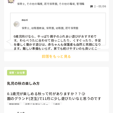
保育士, その他の職種, 認可保育園, その他の職場, 管理職
2
・
03/06
mori
保育士, 幼稚園教諭, 保育園, 幼稚園, 認可保育園
0歳児向けなら、やっぱり親子のふれあい遊びがおすすめで
す。わらべうたに合わせて抱っこしたり、くすぐったり、手足
を優しく動かす遊びは、赤ちゃんも保護者も自然と笑顔になり
ます。難しい準備もいらず、家でも続けやすいのも良いとこ
ろ。簡単なベビーマッサージや「いないいないばあ」なども取
回答をもっと見る
り入れると、安心感のある温かい時間になると思います。
保育・お仕事
乳児の秋の楽しみ方
0.1歳児が楽しめる秋って何がありますか？？🥲

園のグランド(芝生)で11月に少し遊びたいなと思うのです
が、いいアイディアが浮かばず、、🥲

園庭開放
子育て支援センター
1歳児
どんぐりや落ち葉を拾ってきてビニールプールに入れるくら
いしか、、

ちゃむ