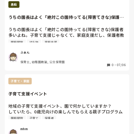
たところを根本にしてきましたよ。
愚痴
うちの園長はよく「絶対この園持ってる(障害てきな)保護者
多いよね。子育...
うちの園長はよく「絶対この園持ってる(障害てきな)保護者
多いよね。子育て支援じゃなくて、家庭支援だし、保護者教
育な時代よね。」って言う。今は保護者の方に配布した手紙
園庭開放
持ち物
家庭支援
を読んでもらうを勉強してもらっています笑 だってプリン
ト入れに入れたまんま読まれた形跡なく子供のかばんの中で
ふぁん
園と家を行ったり来たりしてるんだもの笑 明日の持ち物は
保育士, 幼稚園教諭, 公立保育園
子どもの方が分かってる子多いんじゃないかって思うよ笑
0
・
07/06
子育て・家庭
子育て支援イベント
地域の子育て支援イベント、園で何かしていますか？

していたら、0歳児向けの楽しんでもらえる親子プログラム
のオススメ教えてください！！
園庭開放
子育て
保護者
mhm