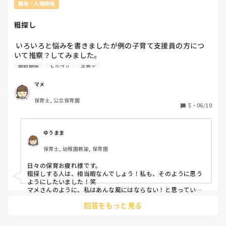
職場・人間関係
粗探し
 いろいろと悩みを書きましたが例の子育て支援員の方につ
いて推察？してみました。

何年か前に組んだことがありましたが未満児クラスで職員も
園庭開放
トラブル
子育て
複数いて、世間話や雑談を他の職員としたり、毎日よく気づ
くなってくらい『○○先生またあんなことしてた』みたいな
マメ
粗を見つけたり、悪口、かけ口を言ってるのは知ってまし
保育士, 公立保育園
た。私はそういう話の時に『へー』くらいであまりのりませ
5
・
06/10
んでした。私はコミュ症であまり雑談、世間話が得意ではな
いので複数担任の時は私が話さなくてもてもなんとかなって
ました。

ゆうまま
でも今年はほぼ二人きり。

保育士, 幼稚園教諭, 保育園
粗を探す相手が私しかいない。だから私の粗を探しては他の
先生に報告。

日々の保育お疲れ様です。

人の話に『そうなんだ』ではなく『でも』という否定の言葉
粗探しする人は、相当暇なんでしょう！私も、そのように思う
がつくタイプ。

ようにしたいました！笑

前いた先生のことも『辞めないのかな』みたいなことを言っ
マメさんのように、私はあんな風にはならない！と思っている
のが大正解だと思いますよ！ほおっておくのが1番ですね！
て、よく観察されてました。

回答をもっと見る
暇なのか？？ってくらい。

人の粗ばっかり探して疲れないかなと思ってます。
