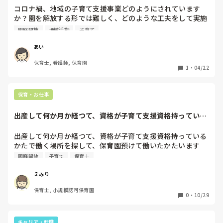
コロナ禍、地域の子育て支援事業どのようにされています
か？園を解放する形では難しく、どのような工夫をして実施
せていますか？孤立する子育て世代の支援として、何が園で
園庭開放
地域活動
子育て
できるのか検討しているのでアドバイスお願いします。
あい
保育士, 看護師, 保育園
1
・
04/22
保育・お仕事
出産して何か月か経つて、資格が子育て支援資格持っている
かたで働く場所を...
出産して何か月か経つて、資格が子育て支援資格持っている
かたで働く場所を探して、保育園預けて働いたかたいます
か？
園庭開放
子育て
保育士
えみり
保育士, 小規模認可保育園
0
・
10/29
キャリア・転職