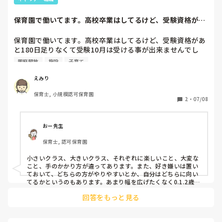
保育園で働いてます。高校卒業はしてるけど、受験資格があ
と180日足りな...
保育園で働いてます。高校卒業はしてるけど、受験資格があ
と180日足りなくて受験10月は受ける事が出来ませんでし
た。来年受ける予定です。でも今いる小規模の0から3歳の施
園庭開放
施設
子育て
設が来年から資格持ってる人しか働けなくて私は大きい子に
なると。

えみり
正直嫌なので受験はするけど、来年は違う場所で近くで働き
保育士, 小規模認可保育園
たいなと。埼玉県で子育て支援は持っていて働ける場所ある
2
・
07/08
かな？
おー先生
保育士, 認可保育園
小さいクラス、大きいクラス、それぞれに楽しいこと、大変な
こと、手のかかり方が違ってあります。また、好き嫌いは置い
ておいて、どちらの方がやりやすいとか、自分はどちらに向い
てるかというのもあります。あまり幅を広げたくなく0.1.2歳児
の小規模で…と思うなら自分に合った働き方が出来るところを
回答をもっと見る
選択すれば良いと思います。自分に余裕が出来たらキャリアア
ップを目指すのも良いのではないでしょうか。私は大きい保育
園で大きい年齢も小さい年齢も経験し、私自身小さい年齢の方
が自分に合ってると思うので、ブランク後の職探しはそういっ