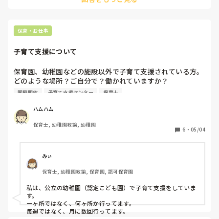
です。

しかし、どんどんエスカレートしているのと

用事で、大きく迎えの時間が変わるときは、そもそもその日を
全て園任せでトイトレなども家ではやらない家庭が

欠席にするか代打で他の人が迎えに来ます。

増えている事にモヤモヤします。

うちは、保育園が満杯で、満3歳児からで親御さんが土日休み
保育・お仕事
だと、ほぼ幼稚園になる所です。　

園にもよりますが、保育園は人手が足りないので、出来るだけ
子育て支援について
早く、お休みなら一緒にという感じです。

家庭の事情もありますが、難しいですよね。トイトレこれは協
力していただきたいですね。毎春トイトレどころか園に丸投げ
保育園、幼稚園などの施設以外で子育て支援されている方。
する年少児の保護者にびっくりです。
どのような場所？ご自分で？働かれていますか？

子育て支援センターでのお仕事に興味がありますが、施設自
園庭開放
子育て支援センター
保育士
体が少ないですよね…
ハムハム
保育士, 幼稚園教諭, 幼稚園
6
・
05/04
みぃ
保育士, 幼稚園教諭, 保育園, 認可保育園
私は、公立の幼稚園（認定こども園）で子育て支援をしていま
す。

一ヶ所ではなく、何ヶ所か行ってます。

毎週ではなく、月に数回行ってます。