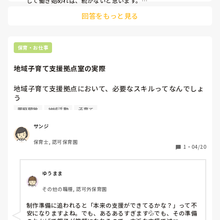
して働き始めれば、続かないと思います。

ただ、公務員の新採用枠は年齢制限ありますし、中途採用は毎
との事でした。

回答をもっと見る
年あるわけではありません。

私のモチベは半年に一度のボーナスですね！笑

プラスとマイナスどちらの点も頷けますし、お金も大事です
自分がっていうのもありますが、トータルで考えると公務員か
よね。

なぁと思います！
保育・お仕事
自治体的には常に人手不足の場所で試験もかなり簡易的な
物、募集に対して希望者が来ない年もあるし、来ても全員と
地域子育て支援拠点室の実際
るような始末。

地域子育て支援拠点において、必要なスキルってなんでしょ
答えを出すのは本人ですが、皆さんのお考えを良かったら聞
う

きたいです。
実際には制作の準備をよくしているイメージなんですが

園庭開放
地域活動
子育て
イベントの制作に追われて、子育て支援になっているのか‥

サンジ
うちだけでしょうか
保育士, 認可保育園
1
・
04/20
ゆうまま
その他の職種, 認可外保育園
制作準備に追われると「本来の支援ができてるかな？」って不
安になりますよね。でも、あるあるすぎます💦でも、その準備