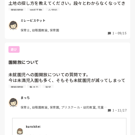
土地の探し方を教えてください。段々とわからなくなってき
ました。

園庭開放
地域活動
小学校
私の今住んでいる市の隣の市が、子育て支援に力を入れてい
てここ最近人気になり値上がりがすごいです。

ミレービスケット
子育て支援は、はじめはすごいなあと思っていたのですが調
保育士, 幼稚園教諭, 保育園
べると今の時代どこの市でもほとんどやっているようなこと
1
・
09/15
が多かったです。

そのためいい土地も段々と減ってきていたり、

保育園に入りづらくなる、小学校がマンモスになるなどの弊
遊び
害が起きてます。

わざわざ人気で高い地域で建てるか、その隣の市で

園開放について
広々と建てるかなら、みなさんならどちらを選びますか？ち
なみに旦那がマンションは嫌なので一戸建てです。

未就園児への園開放についての質問です。

今は資産価値もいいけど、不動産って将来的にどうなるか分
今は未満児入園も多く、そもそも未就園児が減ってしまって
からないですよね。

いることが原因かとは思いますが、園開放利用者が減ってい
園庭開放
集まり
遠足
JRなのですが新快速が止まるエリアで駅近だったらまあ価
ることを感じています。

値は下がらなそうですが、それ以外の場所は

電車遠足のイベントは好評でしたが、普段の保育だけだとな
まっち
私たちが土地を売る可能性も出てくる数十年後は、

かなか集まりません。

今ほど価値があるかは分かりません。

保育士, 幼稚園教諭, 保育園, プリスクール・幼児教室, 児童発
皆さんのところでこんなことをしたら良かった！というイベ
1
・
11/27
都会で子育て世代の時にマンション買って、老後に別の場所
達支援施設, その他の職場
ントなどがありましたら教えてください。
で住む、って方もいそうですがそれまで

元気でいられる保証もないですよね。。

kurokitei
結局はどういったやり方が1番いいのでしょうか。。
