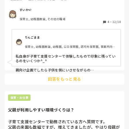
分のスキルがなさ過ぎて毎月頭を悩ませております。

すいか🍉
・絵の具遊び

保育士, 幼稚園教諭, その他の職場
・小麦粉粘土

4
・
12/18
・外部講師を呼んで足の裏の大切さ　講座

・ピクニック　等は行いました。

毎月講師の方を呼べる訳でもなく、クッキング等の食事が伴
りんごまま
う事も園から禁止されております。

保育士, 幼稚園教諭, 幼稚園, 公立保育園, 認可外保育園, 事業所内保
他にはどんな物があるのか、他の支援センター等の予定表を
育, 託児所
ホームページで調べたり、市の広報誌に載っている親子に役
私自身が子育て支援センターで体験したもので印象に残ってい
立つような記事を見たりしているのですが、

るのをいくつか^_^

・おもちゃ病院（手先が不器用過ぎて…）

親向け企画でしたら子供を側にいさせながらの

・ヨガ体験

・ママネイル、アロマ（上記と同じ・資格なし）

回答をもっと見る
・フラダンス体験

・編み物（気になってはいますが、まだ未修得）

・おひるねアート

・ベビーマッサージ（資格なし）

・ぴったりの靴、サイズについて

と惨敗しております。

不器用でも子育て経験がなくてもお家の人の為になるような
親子で一緒に参加であれば

保育・お仕事
事を身に着けたいのですがどんな事があるでしょうか。

・英語の先生と遊ぼう

・映画上映会

父親が利用しやすい環境づくりは？
新聞紙遊び

あたりですかね^_^

パパの会　等も考えてます。
子育て支援センターで勤務されている方へ質問です。

父親の来園も数組ですが、増えてきましたが、やはり母親が