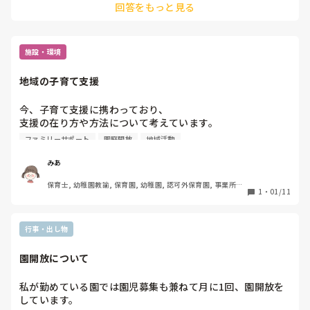
回答をもっと見る
施設・環境
地域の子育て支援
今、子育て支援に携わっており、

支援の在り方や方法について考えています。

ファミリーサポート
園庭開放
地域活動
そこで、みなさんがお住まい&お勤めの地域の、

子育て支援事情について教えてください！

みあ
保育士, 幼稚園教諭, 保育園, 幼稚園, 認可外保育園, 事業所内
例えば、私の地域では…

1
・
01/11
保育, その他の職場
"拠点"としては、

公立保育園内の支援センター　3

市の保健センター内の支援センター　1

行事・出し物
市が委託した交流センターの中の遊び場　1

幼稚園の園庭開放　1？

園開放について
"サービス"としては、

私が勤めている園では園児募集も兼ねて月に1回、園開放を
ファミリーサポート

しています。

ホームスタート
