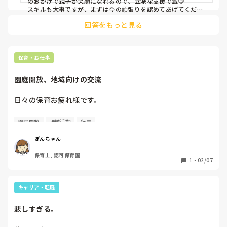
のおかげで親子が笑顔になれるので、立派な支援で滅🩷

スキルも大事ですが、まずは今の頑張りを認めてあげてくださ
回答をもっと見る
保育・お仕事
園庭開放、地域向けの交流
日々の保育お疲れ様です。

地域の保育園に入っていないお子さんがいるご家庭向けの

園庭開放
地域活動
行事
園庭開放や保育交流はどれくらいされてますでしょうか？

ぽんちゃん
私の園は、週1回午前中に園庭開放、保育交流は2ヶ月に1度
保育士, 認可保育園
程度です。

1
・
02/07
保育の他にも、行事やイベント等を開かれているなどあった
ら教えていただけると嬉しいです。
キャリア・転職
悲しすぎる。