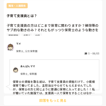
そして、私の話や指示は聞きたくない。

でも他の先生にはいい顔する。

職場・人間関係
私が失敗やミスをするのが悪いですが私もその先生のミスを
子育て支援員とは？
をかばうこともあります。

私はあんな風に人と関わる人にはならないという教訓にしま
子育て支援員の方はどこまで保育に関わりますか？掃除等の
す。

サブ的な動きのみ？それともがっつり保育士のような動きを
されますか？

園庭開放
子育て
幼児
あと小規模園で早番遅番時子どもが以上児三人しかいないと
きに子育て支援員か１人で保育することはありますか？？

マメ
わたしの園は子育て支援員に１人で保育をお願いすることが
保育士, 公立保育園
あります。遊んでる場所は有資格者から見え、声も聞こえま
5
・
06/05
す。

確かに子どもの人数が少ないときにみてもらえるとありがた
いですがいいのかなと思いました。
あんぱんママ
保育士, 保育園
保育士の資格を取る前は、子育て支援員の資格だけで、小規模
保育で働いてました。主担当はやらせてもらえませんでした
が、保育士の方と同じように普通に保育に入ってました！！私
が働いていた施設では、支援員一人で保育をすることはなかっ
たです。
回答をもっと見る