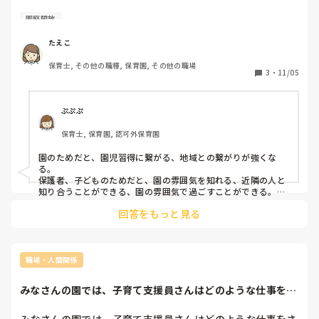
土曜日、親子が園庭に来て遊ぶ機会をつくるという。

園庭開放
皆さんの園で園庭開放されてますか？

そもそも園庭開放て何の為にするのかよくわからないです💦

たえこ
保育士, その他の職種, 保育園, その他の職場
園庭開放する目的、保育士が配慮する点など教えてくださ
3
・
11/05
い。

ぷぷぷ
保育士, 保育園, 認可外保育園
園のためだと、園児習得に繋がる、地域との繋がりが強くな
る。

保護者、子どものためだと、園の雰囲気を知れる、近隣の人と
知り合うことができる、園の雰囲気で過ごすことができる。

くらいでしょうか？

回答をもっと見る
うちの園も近々園開放をします。園児が少ないので大きな目的
は園児募集のためです。

また、自分の子どもが0歳の時はあまり外に出る機会がなくて
家にこもりがちで大人と喋りたいなぁと思うことが沢山あった
職場・人間関係
のでそういう親さんのためにも園開放ってとてもいいイベント
だなと思います！

みなさんの園では、子育て支援員さんはどのような仕事をさ
れていますか？パ...
保育士はできたら普段の保育に近いことをやってあげたり、保
護者さんに積極的に話しかけて園に対しての質問や子育ての悩
みなさんの園では、子育て支援員さんはどのような仕事をさ