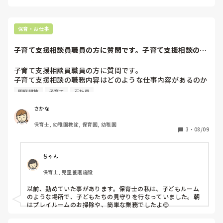
保育・お仕事
子育て支援相談員職員の方に質問です。子育て支援相談の職
務内容はどのよう...
子育て支援相談員職員の方に質問です。

子育て支援相談の職務内容はどのような仕事内容があるのか
知りたいです。

園庭開放
子育て
正社員
相談を聞くだけなのか、他にも雑務などもあるのか…

教えていただけたら幸いです。
さかな
保育士, 幼稚園教諭, 保育園, 幼稚園
3
・
08/09
ちゃん
保育士, 児童養護施設
以前、勤めていた事があります。保育士の私は、子どもルーム
のような場所で、子どもたちの見守りを行なっていました。朝
はプレイルームのお掃除や、簡単な業務でしたよ😊