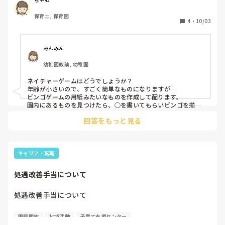
保育士, 保育園
0~3歳までの子育て支援センターの保育士です！

4
・
10/03
遊びに来てくださるのがもうすぐ歩けるようになる子から2
歳になる子がいちばん多いです！

保護者もいます！

みんみん
そして来ても10組いかないと思います😌
幼稚園教諭, 幼稚園
ネイチャーゲームはどうでしょうか？

年齢が小さいので、すごく簡単なものになりますが…

ビンゴゲームの用紙みたいなものを作成して配ります。

園内にあるものを見つけたら、○を書いてもらいビンゴを揃え
るゲームです。見つけるものの中に、どんぐりや落ち葉を組み
回答をもっと見る
込んで、他に秋に咲く花や秋に関連したものがもし園庭にあれ
ばそれも組み込みます。なければその他でも大丈夫ですよ。

保護者さんもいるのなら、親子で探す経験もできて良いと思い
ます☺️
キャリア・転職
処遇改善手当について
処遇改善手当について

前園では処遇改善Ⅰ→2万（保育士手当という名目）

園庭開放
地域活動
子育て支援センター
処遇改善Ⅱ→5年目で4万（専門リーダー）
