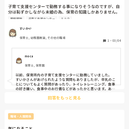
子育て支援センターで勤務する事になりそうなのですが、自
分は恥ずかしながら未婚の為、保育の知識しかありません。
自分でも書籍や思い浮かぶような質問を考え、もし相談を受
園庭開放
子育て支援センター
ミルク
けた際にお答え出来るようにしたいとは考えていますが、実
際に勤務された事のある方はどのような質問や相談を受けた
すいか🍉
事がありますか。

保育士, 幼稚園教諭, その他の職場
1
・
03/04
・夜泣きがひどいからどうしたらいい。

・ミルクを飲まない。母乳も飲まない。

・離乳食を食べない。

moca
・抱っこ紐を上手くつけられない。

保育士, 保育園
・全然歩かない。

・旦那さんが育児に非協力的。

以前、保育所内の子育て支援センターに勤務していました。

・夜自分が寝られない日々が続いてる

すいかさんがあげられたような質問もありましたが、卒乳のこ
とについてもよく質問があったり、トイレトレーニング、食事
の好き嫌い、食事中のお行儀などがあったかと思います。あ
と、今はネットでなんでも情報が出るので、発達障害について
回答をもっと見る
調べ、自分のお子さんが当てはまってるのではないかと不安に
なって相談される方もおられました。

支援センターへ来られるお母さんは保育士という専門の立場か
らのお話を聞きたいという方も多いと思いますので、未婚であ
るとかは気になさらず、今までの経験からお話されることでも
職場・人間関係
十分お母さん方の助けになるかと思いますよ。
気になること