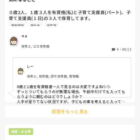
０歳2人、１歳３人を有資格(私)と子育て支援員(パート)、子
育て支援員(１日)の３人で保育してます。

でも０歳は離乳食で食事時間が微妙にずれる、遊びも違うで
園庭開放
離乳食
保育室
１歳と一緒に過ごせないで困ってます。

本当は０歳に有資格１人、１歳に有資格１人いて、子育て支
マメ
援員が雑をしてくれればうまくまわるのでは？と思ってま
保育士, 公立保育園
す。

4
・
09/13
子育て支援員を部屋に１人にできないので。

上層部に話しても有資格が部屋に入ることはないだろうな
しー
ぁ。

保育士, 保育園, 認可保育園, 管理職
0歳と1歳を有資格者一人で見るのは大変ですよね💦💦

ずっとついてもらうのが無理な場合、午前中だけでも入っても
らうように頼むのはどうでしょうか？

人手が足りてない状況ですが、子どもの事を考えると入っても
らうのがいいですよね…。
回答をもっと見る
保育・お仕事