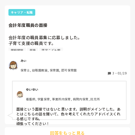
キャリア・転職
会計年度職員の面接
会計年度の職員募集に応募しました。

子育て支援の職員です。

今度面接があるのですが、面接はどのようなことを聞かれる
園庭開放
面接
認定こども園
可能性がありますか？ご経験ある方、教えて下さい。
みぃ
保育士, 幼稚園教諭, 保育園, 認可保育園
3
・
01/29
ゆいゆい
看護師, 学童保育, 事業所内保育, 病院内保育, 託児所
面接という面接ではないと思います。説明がメインでした。あ
とはこちらの話を聞いて、色々考えてくれたりアドバイスくれ
る感じですね。

頑張ってください！
回答をもっと見る