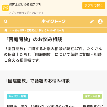
保育士
だけの相談アプリ
アプリで開く
アプリを無料でダウンロード！
お悩み相談
園庭開放に関するお悩み相談一覧
「
園庭開放
」のお悩み相談
「
園庭開放
」に関するお悩み相談が現在
47
件。たくさん
の
保育士
たちと「
園庭開放
」について気軽に質問・相談
し合える掲示板です。
「園庭開放」で話題のお悩み相談
キャリア・転職
保育・お仕事
転職後、借り上げ使わないと給与めっちゃ低
転職をすぐに