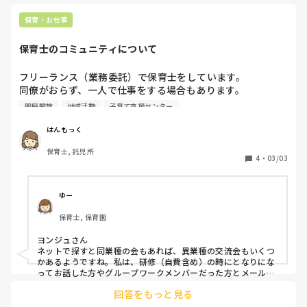
ね😣

ている点等から借り上げを含めないと前職よ
でしょ？と強要
すいかさん
りかなり下がってしまうのが心配です。

上司（主任）
保育・お仕事
ちがわからな
給与が下がってまでここを選んだのは

めにいるポジ
保育士のコミュニティについて
借り上げが使える

人の気持ちを
フルタイムシフトに変更するとボーナスが前
ば、〇〇に困
フリーランス（業務委託）で保育士をしています。

職より上がる

たら困らない
同僚がおらず、一人で仕事をする場合もあります。

車通勤が出来る

外面だけいい。
園庭開放
地域活動
子育て支援センター
子育て支援センター中心で勤務出来る

上司（副主任
現在は、時々地域の子育て支援センターを訪れ、そこの保育
退職金制度がある

心。そんなの
士さんたちに仕事の相談をしたり、情報収集をしています。

はんもっく
シフト数がかなり多いので、慣れるまで固定
れない。部下
勤務で働いてもいいと言ってもらえた

す。子どもに
保育士, 託児所
保育士同士で話がしたくなった時、他にどのようなコミュニ
4
・
03/03
人はいいです
ティがあるでしょうか？
というかなり融通が効く点とやりたい事が叶
イプ。

えられる点でした。
とやばい人間し
ゆー
新卒の頃から
園の保育観の
保育士, 保育園
子どもがどう
一切しない。

ヨンジュさん

ネットで探すと同業種の会もあれば、異業種の交流会もいくつ
かあるようですね。私は、研修（自費含め）の時にとなりにな
保育方針も一
ってお話した方やグループワークメンバーだった方とメールの
育。子どもた
交換をしています。その場だけになる方もいますが、繋がって
なければ怒鳴ら
回答をもっと見る
いる方もいます。