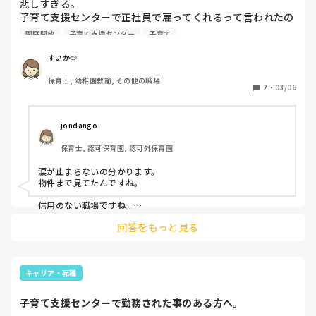
悲しすぎる。

子育て支援センターで正社員で雇ってくれるって言われたの
に、今日になってメールでやはりパートでの採用でないと難
園庭開放
子育て支援センター
子育て
しいとの事。そんな、大事な変更をメールで伝えるというの
も驚きましたし、電話でも確認してみると、「あれだった
すいか🍉
ら、辞退してくださっても大丈夫ですよ…」との返答。他に
保育士, 幼稚園教諭, その他の職場
も募集の方は来てくれてるんで、、。引っ越しなどもあるの
2
・
03/06
で、物件の内見の予約等も進めていただけに涙が止まりませ
ん。

jondango
保育士, 認可保育園, 認可外保育園
涙が止まらないの分かります。

物件まで見てたんですね。

信用のない職場ですね。

働き出す前にわかってよかったじゃないですか。

回答をもっと見る
前向きにいきましょう！
キャリア・転職
子育て支援センターで勤務された事のある方へ。