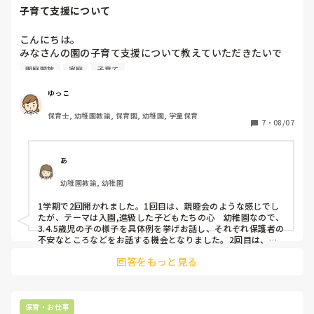
子育て支援について
こんにちは。

みなさんの園の子育て支援について教えていただきたいで
す。コロナも落ち着き、今年度から子育て支援も通常通り開
園庭開放
家庭
子育て
催という流れになってきました。

みなさんの園では、子育て支援どのくらいの頻度で行ってま
ゆっこ
すか？？また、どんなイベントが人気でしょうか？？
保育士, 幼稚園教諭, 保育園, 幼稚園, 学童保育
7
・
08/07
あ
幼稚園教諭, 幼稚園
1学期で2回開かれました。1回目は、親睦会のような感じでし
たが、テーマは入園,進級した子どもたちの心　幼稚園なので、
3.4.5歳児の子の様子を具体例を挙げお話し、それぞれ保護者の
不安なところなどをお話する機会となりました。2回目は、夏
休み前企画で実際に園でやっている遊びや保育士が発展させた
回答をもっと見る
遊びを紹介して夏休みに保護者も子どもと一緒に楽しめるよう
な遊びを提案しました。
保育・お仕事