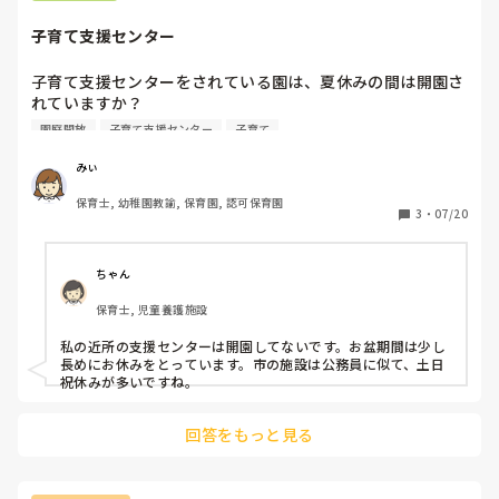
子育て支援センター
子育て支援センターをされている園は、夏休みの間は開園さ
れていますか？

私の仕事場では、夏休みの間は子育て支援センターは開園し
園庭開放
子育て支援センター
子育て
ていないです。

以前は、あったようですが…。

みぃ
人数が増えることと、園自体が夏休みで閉園している(預か
保育士, 幼稚園教諭, 保育園, 認可保育園
りの子以外は）ことが理由みたいです。
3
・
07/20
ちゃん
保育士, 児童養護施設
私の近所の支援センターは開園してないです。お盆期間は少し
長めにお休みをとっています。市の施設は公務員に似て、土日
祝休みが多いですね。
回答をもっと見る