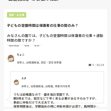
保育・お仕事
子どもの登園時間は保護者の仕事の間のみ？
みなさんの園では、子どもの登園時間は保護者の仕事＋通勤
時間の間ですか？

それとも、仕事終わりに自宅でご飯作ってからお迎えとか、
園庭開放
排泄
家庭
買い物してからお迎えとかもOKですか？

ちょこ
休みの日でも早朝、延長を利用するのもOKですか？

保育士, 幼稚園教諭, 認証・認定保育園
5
・
02/18
私は保護者の子育て支援も必要とは思いますが、子どもの事
を第一に考えたい…

スタ
全てOKにするのはどうなんだろうと思ってしまいます。

保育士, 幼稚園教諭, 幼稚園, 事業所内保育
子どもにとって1番大切な親との関わりは？と…

うちは幼稚園なので…基本毎日登園です。

休みの日は預けるな！とは思いませんし

朝8時までは、就労などで早く来る必要がある子のみですが、
色んな家庭の事情があるのも

事前に申告だけで大丈夫です。

親も一人の時間が欲しいと思う気持ちも

保育時間後は、学期始めの時に申告申請が必須で、臨時預かり
も可能ですが申告申請が必要です。

分かります…
