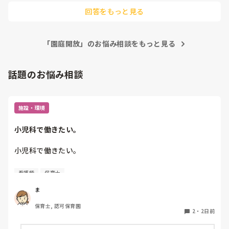
転職するって大変ですよね😣
回答をもっと見る
「園庭開放」のお悩み相談をもっと見る
話題のお悩み相談
施設・環境
小児科で働きたい。
小児科で働きたい。

看護師
保育士
保育士2年目です。

今は保育園勤務ですが、

ま
本当は小児科で保育士として

保育士, 認可保育園
働きたいです。

2
・
2日前
しかし、地方なのかそのような求人が
