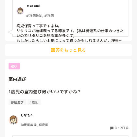
ほぼなく、ホームページなどもチェック

 macomi
していますが見つかりません😭

幼稚園教諭, 幼稚園
もともと、看護師を目指していたのもあって、、

病児保育って事ですよね。

もちろん医療的なことができないのは

リタリコが結構載ってる印象です。(私は発達系の仕事のつきた
わかっていますが💦

いのでリタリコを見る事が多くて)

もしかしたらしい土地によって違うかもしれませんが、検索し
てみてください！
何かよい求人サイトなどがあれば

回答をもっと見る
教えてください。
遊び
室内遊び
1歳児の室内遊び何がいいですかね？
部屋遊び
1歳児
しなもん
幼稚園教諭, 保育園
3
・
2日前