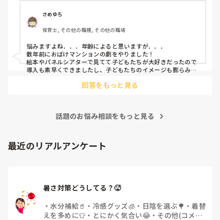
さめゆち
保育士, その他の職種, その他の職場
悩みますよね．．．年齢によると思いますが．．．

数年前におばけマンションの劇をやりました！

絵本やパネルシアターで見てて子どもたちが大好きだったので
導入も素早くできましたし、子どもたちのイメージも膨らみや
すく自分たちでセリフをどんどん覚えて練習も本番も楽しんで
回答をもっと見る
ました！

もし参考になれば．．．
話題のお悩み相談をもっと見る
最近のリアルアンケート
暑さ対策どうしてる？🥵
・
水分補給🥤
・
冷感グッズ🧊
・
日陰を選ぶ🌳
・
着替
えを多めに👕
・
とにかく気合い😂
・
その他(コメン