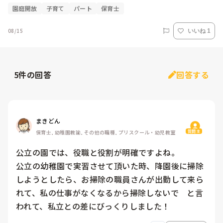
園庭開放
子育て
パート
保育士
08/15
いいね 1
5
件の回答
回答する
まきどん
質問主
保育士, 幼稚園教諭, その他の職種, プリスクール・幼児教室
公立の園では、役職と役割が明確ですよね。

公立の幼稚園で実習させて頂いた時、降園後に掃除
しようとしたら、お掃除の職員さんが出勤して来ら
れて、私の仕事がなくなるから掃除しないで　と言
われて、私立との差にびっくりしました！