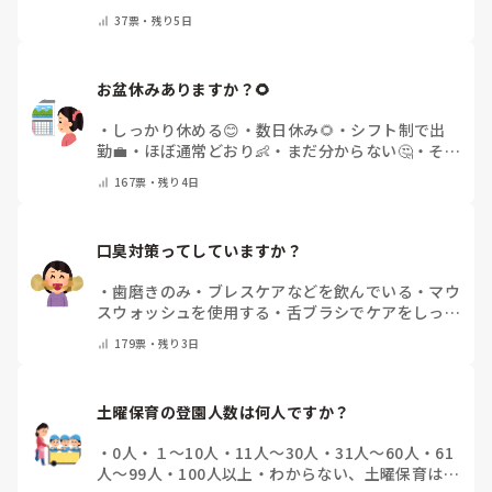
トで教えてください)
37
票・
残り5日
お盆休みありますか？🌻
・
しっかり休める😊
・
数日休み🌻
・
シフト制で出
勤💼
・
ほぼ通常どおり👶
・
まだ分からない🤔
・
その
他(コメントで教えてください)
167
票・
残り4日
口臭対策ってしていますか？
・
歯磨きのみ
・
ブレスケアなどを飲んでいる
・
マウ
スウォッシュを使用する
・
舌ブラシでケアをしっか
りする
・
フリスクをかじる
・
気にしたことない
・
そ
179
票・
残り3日
の他(コメントで教えて下さい)
土曜保育の登園人数は何人ですか？
・
0人
・
１～10人
・
11人～30人
・
31人～60人
・
61
人～99人
・
100人以上
・
わからない、土曜保育はな