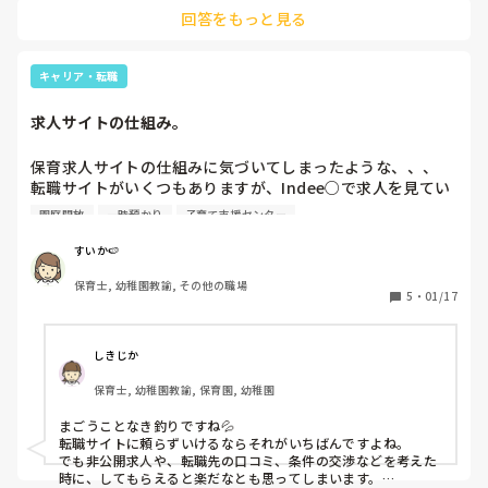
記載されてないので、それプラスで勤勉手当の加算が現職で
回答をもっと見る
はされる予定です。

基本給が下がってしまったのが痛いのと、転職の時期の都合
でフルでボーナスがもらえない点、仕事が慣れるまで固定勤
キャリア・転職
務でお願いしている点等から借り上げを含めないと前職より
かなり下がってしまうのが心配です。

求人サイトの仕組み。
給与が下がってまでここを選んだのは

保育求人サイトの仕組みに気づいてしまったような、、、

借り上げが使える

転職サイトがいくつもありますが、Indee○で求人を見てい
フルタイムシフトに変更するとボーナスが前職より上がる

た所、保育施設だけでなく、子育て支援センターや一時預か
車通勤が出来る

園庭開放
一時預かり
子育て支援センター
り等の保育関連施設が出てきたので、進んでみると、大体の
子育て支援センター中心で勤務出来る

求人が○○バンクや○○人材サイトへの登録へと促され電話
退職金制度がある

すいか🍉
などでのやりとりへ。そして、いざ紹介してもらおうとする
シフト数がかなり多いので、慣れるまで固定勤務で働いても
保育士, 幼稚園教諭, その他の職場
と、その求人での募集は締め切ってしまっていて、、との返
いいと言ってもらえた

5
・
01/17
答。

言い方は悪いですが。いい求人で釣って個人情報を手に入れ
というかなり融通が効く点とやりたい事が叶えられる点でし
たり、ノルマを達成させようとしたりといった魂胆が見えて
た。
しきじか
しまいガッカリ。なるべく、人材サイトに頼らずホームペー
保育士, 幼稚園教諭, 保育園, 幼稚園
ジやハローワーク等で探しているものの非公開求人となる
と、実際に登録しないとどんな会社かさえも見れないし。

まごうことなき釣りですね💦

転職サイトに頼らずいけるならそれがいちばんですよね。

既に締め切っているような釣りの求人を出すのは困ります
でも非公開求人や、転職先の口コミ、条件の交渉などを考えた
ね。
時に、してもらえると楽だなとも思ってしまいます。
