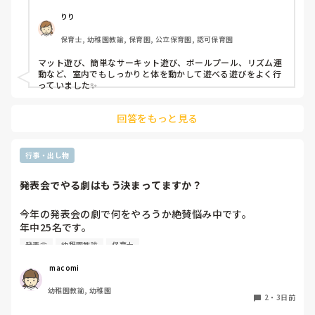
りり
保育士, 幼稚園教諭, 保育園, 公立保育園, 認可保育園
マット遊び、簡単なサーキット遊び、ボールプール、リズム運
動など、室内でもしっかりと体を動かして遊べる遊びをよく行
っていました✨
回答をもっと見る
行事・出し物
発表会でやる劇はもう決まってますか？
今年の発表会の劇で何をやろうか絶賛悩み中です。

年中25名です。

過去に「これは子どもたちも楽しんで大成功だった！」「観
発表会
幼稚園教諭
保育士
客の保護者にも好評だった！」という劇の演目があれば、ぜ
ひ教えてほしいです！

 macomi
幼稚園教諭, 幼稚園
2
・
3日前