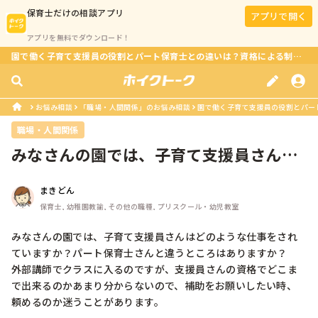
保育士
だけの相談アプリ
アプリで開く
アプリを無料でダウンロード！
園で働く子育て支援員の役割とパート保育士との違いは？資格による制限はある？
お悩み相談
「職場・人間関係」のお悩み相談
園で働く子育て支援員の役割とパート
職場・人間関係
みなさんの園では、子育て支援員さんは
どのような仕事をされていますか？パ...
まきどん
保育士, 幼稚園教諭, その他の職種, プリスクール・幼児教室
みなさんの園では、子育て支援員さんはどのような仕事をされ
ていますか？パート保育士さんと違うところはありますか？

外部講師でクラスに入るのですが、支援員さんの資格でどこま
で出来るのかあまり分からないので、補助をお願いしたい時、
頼めるのか迷うことがあります。