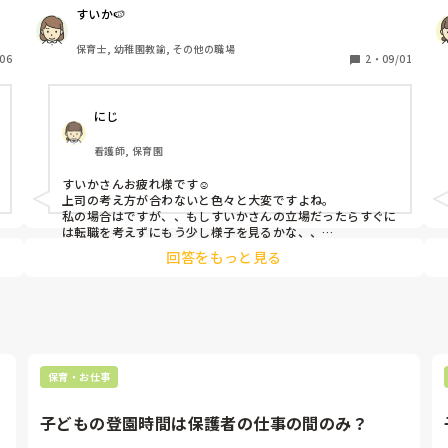
引っ越しも兼ねての転職なので更新の最低2年は頑張ろう
すいか🍉
とは思っていますが、園のやり方や考え方に疑問を感じる
毎日です。

保育士, 幼稚園教諭, その他の職場
06
約1年かけての転職活動をして選んだ園だったのに大失敗
2
・
09/01
だったなと感じております。

メリットとしては、子育て支援センターの職員だけれど、
にじ
通常の保育士と同じ給与、ボーナス、借り上げがある所く
らい。それ以外は上司も園の方針も人間関係も全て終わっ
看護師, 保育園
ています。

すいかさんお疲れ様です☺️

上司（園長）はまず、保育に全く入らないのに綺麗事、外
上司の考え方が合わないと色々と大変ですよね。

い
面や体裁ばかりの人間。面倒事が大嫌いで相談事はトラブ
私の場合はですが、、もしすいかさんの立場だったらすぐに
額
ルの相手に筒抜け、解決や改善もなし、大体が今は忙しい
は転職を考えずにもう少し様子を見るかな、、

その間にも転職の情報収集はしておきますが、どこの職場に
が
からと後回しにしてトラブルが自然消滅するのを待ってい
回答をもっと見る
行っても何かしらの問題はあると思うので、ひとまず続けら
る。気分屋で逆ギレ、機嫌が悪いと前の事まで引っ張り出
れそうなところまで頑張るかな〜と。

都
してきてキレる。言わなきゃわからないことを当たり前に
でも合わないところで頑張るのも辛いですよね😣

固
わかるでしょ？と強要してくる。

すいかさん無理ならなさらないで下さいね。
前
上司（主任）は保育に入るけれど、人の気持ちがわからな
いタイプ。風通しを良くするためにいるポジションが風通
しを悪くする上に人の気持ちをずたずたにしていく。（例
保育・お仕事
えば、〇〇に困っていると相談すれば、私だったら困らな
いし考えすぎ）と話にならない。外面だけいい。

子どもの登園時間は保護者の仕事の間のみ？


上司（副主任）は自分に害のない事は無関心。そんなのほ
っとけば？と取り合ってもくれない。部下を子どもの前で