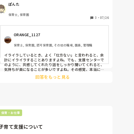
イライラしませんか？

ぽんた
支援センターでは、イライラするよー！！と同調してくれ
たり、話をしっかりと聞いてくれたり。

保育士, 保育園
こう言った感覚大切だなと思いました。

3
・
07/26
ORANGE_1127
保育士, 保育園, 認可保育園, その他の職場, 園長, 管理職
イライラしているとき、よく「仕方ない」と言われると、余
計にイライラすることありますよね。でも、支援センターで
のように、共感してくれたり話をしっかり聞いてくれると、
気持ちが楽になることが多いですよね。その感覚、本当に大
切だと思います。同じように感じている方も多いと思います
回答をもっと見る
よ。お互いの気持ちを理解し合うことが、子育てを支える大
事な要素ですね。
保育・お仕事
子育て支援について