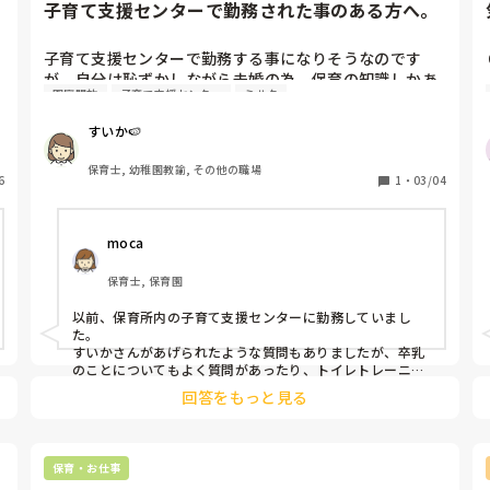
子育て支援センターで勤務された事のある方へ。
子育て支援センターで勤務する事になりそうなのです
が、自分は恥ずかしながら未婚の為、保育の知識しかあ
園庭開放
子育て支援センター
ミルク
りません。自分でも書籍や思い浮かぶような質問を考
え、もし相談を受けた際にお答え出来るようにしたいと
すいか🍉
は考えていますが、実際に勤務された事のある方はどの
ような質問や相談を受けた事がありますか。

保育士, 幼稚園教諭, その他の職場
6
1
・
03/04
・夜泣きがひどいからどうしたらいい。

・ミルクを飲まない。母乳も飲まない。

moca
・離乳食を食べない。

・抱っこ紐を上手くつけられない。

保育士, 保育園
・全然歩かない。

・旦那さんが育児に非協力的。

以前、保育所内の子育て支援センターに勤務していまし
・夜自分が寝られない日々が続いてる

た。

すいかさんがあげられたような質問もありましたが、卒乳
のことについてもよく質問があったり、トイレトレーニン
グ、食事の好き嫌い、食事中のお行儀などがあったかと思
回答をもっと見る
います。あと、今はネットでなんでも情報が出るので、発
達障害について調べ、自分のお子さんが当てはまってるの
ではないかと不安になって相談される方もおられました。

支援センターへ来られるお母さんは保育士という専門の立
保育・お仕事
場からのお話を聞きたいという方も多いと思いますので、