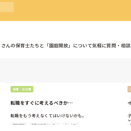
くさんの
保育士
たちと「
園庭開放
」について気軽に質問・相談
保育・お仕事
転職をすぐに考えるべきか…
転職をもう考えなくてはいけないかも。

園庭開放
子育て支援センター
ボーナス
今年度、今の保育園に転職したばかりです。
