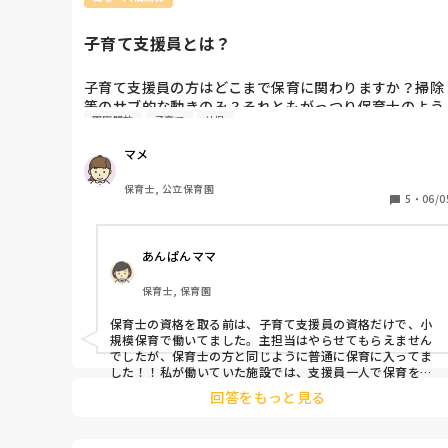
子育て支援員とは？
子育て支援員の方はどこまで保育に関わりますか？掃除
等のサブ的な動きのみ？それともがっつり保育士のよう
園庭開放
子育て
幼児
な動きをされますか？

あと小規模園で早番遅番時子どもが以上児三人しかいな
マメ
いときに子育て支援員か１人で保育することはあります
か？？

保育士, 公立保育園
わたしの園は子育て支援員に１人で保育をお願いするこ
5
・
06/0
とがあります。遊んでる場所は有資格者から見え、声も
聞こえます。

あんぱんママ
確かに子どもの人数が少ないときにみてもらえるとあり
がたいですがいいのかなと思いました。
保育士, 保育園
保育士の資格を取る前は、子育て支援員の資格だけで、小
規模保育で働いてました。主担当はやらせてもらえません
でしたが、保育士の方と同じように普通に保育に入ってま
した！！私が働いていた施設では、支援員一人で保育をす
ることはなかったです。
回答をもっと見る