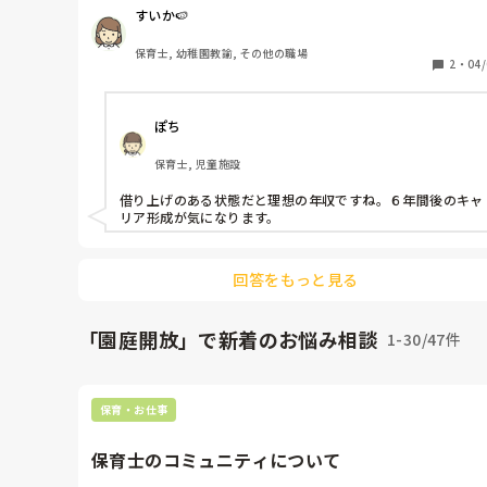
基本給18万プラス手当　月24.9

すいか🍉
ボーナス3ヶ月

年収370万前後

保育士, 幼稚園教諭, その他の職場
2
・
04/
★転職後

ぽち
借り上げあり　7.2万まで（6年間）

基本給16.2万プラス手当　月22.2万

保育士, 児童施設
ボーナス2.05月　2ヶ月ちょい

借り上げ入れない年収　約290万

借り上げのある状態だと理想の年収ですね。６年間後のキャ
借り上げ入れる年収　　約375万

リア形成が気になります。
一応、ボーナスは次年度は算定時期の関係で3ヶ月くら
になるのでもう少しあがると思うのと、期末手当のみの
しか記載されてないので、それプラスで勤勉手当の加算
回答をもっと見る
現職ではされる予定です。

基本給が下がってしまったのが痛いのと、転職の時期の
合でフルでボーナスがもらえない点、仕事が慣れるまで
「園庭開放」で新着のお悩み相談
1-30/47件
定勤務でお願いしている点等から借り上げを含めないと
職よりかなり下がってしまうのが心配です。

保育・お仕事
給与が下がってまでここを選んだのは

借り上げが使える

保育士のコミュニティについて
フルタイムシフトに変更するとボーナスが前職より上がる
車通勤が出来る
