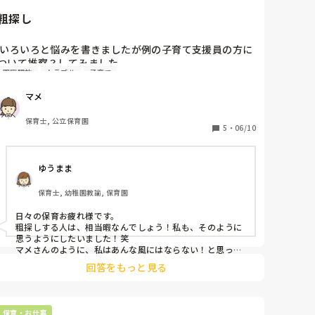
粗探し
 いろいろと悩みを書きましたが例の子育て支援員の方に
ついて推察？してみました。

園庭開放
トラブル
子育て
何年か前に組んだことがありましたが未満児クラスで職
員も複数いて、世間話や雑談を他の職員としたり、毎日
マメ
よく気づくなってくらい『○○先生またあんなことして
た』みたいな粗を見つけたり、悪口、かけ口を言ってる
保育士, 公立保育園
のは知ってました。私はそういう話の時に『へー』くら
5
・
06/10
いであまりのりませんでした。私はコミュ症であまり雑
談、世間話が得意ではないので複数担任の時は私が話さ
ゆうまま
なくてもてもなんとかなってました。

でも今年はほぼ二人きり。

保育士, 幼稚園教諭, 保育園
粗を探す相手が私しかいない。だから私の粗を探しては
他の先生に報告。

日々の保育お疲れ様です。

人の話に『そうなんだ』ではなく『でも』という否定の
粗探しする人は、相当暇なんでしょう！私も、そのように
言葉がつくタイプ。

思うようにしたいました！笑

前いた先生のことも『辞めないのかな』みたいなことを
マメさんのように、私はあんな風にはならない！と思って
いるのが大正解だと思いますよ！ほおっておくのが1番で
言って、よく観察されてました。

回答をもっと見る
すね！
暇なのか？？ってくらい。

人の粗ばっかり探して疲れないかなと思ってます。

そして、私の話や指示は聞きたくない。

保育・お仕事