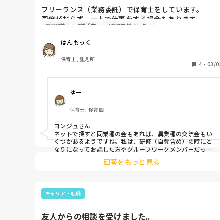
子育て支援センター中心で勤務出来る

フリーランス（業務委託）で保育士をしています。

退職金制度がある

同僚がおらず、一人で仕事をする場合もあります。

シフト数がかなり多いので、慣れるまで固定勤務で働い
園庭開放
地域活動
子育て支援センター
もいいと言ってもらえた

現在は、時々地域の子育て支援センターを訪れ、そこの
はんもっく
保育士さんたちに仕事の相談をしたり、情報収集をして
というかなり融通が効く点とやりたい事が叶えられる点
います。

保育士, 託児所
した。
4
・
03/0
保育士同士で話がしたくなった時、他にどのようなコミ
ュニティがあるでしょうか？
ゆー
保育士, 保育園
ヨンジュさん

ネットで探すと同業種の会もあれば、異業種の交流会もい
くつかあるようですね。私は、研修（自費含め）の時にと
なりになってお話した方やグループワークメンバーだった
方とメールの交換をしています。その場だけになる方もい
回答をもっと見る
ますが、繋がっている方もいます。
キャリア・転職
友人からの相談を受けました。