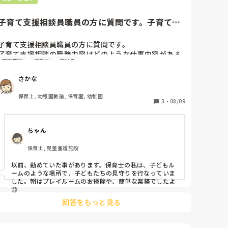
でも他の先生にはいい顔する。

私が失敗やミスをするのが悪いですが私もその先生のミ
子育て支援相談員職員の方に質問です。子育て支
スををかばうこともあります。

援相談の職務内容はどのよう...
私はあんな風に人と関わる人にはならないという教訓に
子育て支援相談員職員の方に質問です。

します。

子育て支援相談の職務内容はどのような仕事内容がある
園庭開放
子育て
正社員
のか知りたいです。

相談を聞くだけなのか、他にも雑務などもあるのか…

さかな
教えていただけたら幸いです。
保育士, 幼稚園教諭, 保育園, 幼稚園
3
・
08/09
ちゃん
保育士, 児童養護施設
以前、勤めていた事があります。保育士の私は、子どもル
ームのような場所で、子どもたちの見守りを行なっていま
した。朝はプレイルームのお掃除や、簡単な業務でしたよ
😊
回答をもっと見る