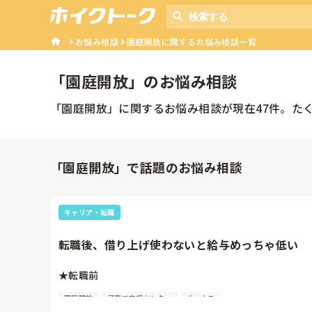
お悩み相談
園庭開放に関するお悩み相談一覧
「
園庭開放
」のお悩み相談
「
園庭開放
」に関するお悩み相談が現在
47
件。た
「園庭開放」で話題のお悩み相談
キャリア・転職
転職後、借り上げ使わないと給与めっちゃ低い
★転職前

園庭開放
子育て支援センター
ボーナス
借り上げなしで
