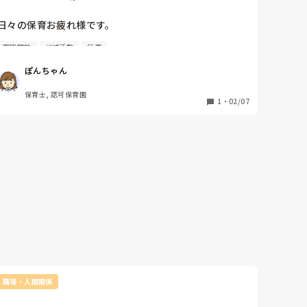
日々の保育お疲れ様です。

園庭開放
地域活動
行事
地域の保育園に入っていないお子さんがいるご家庭向け
の

ぽんちゃん
園庭開放や保育交流はどれくらいされてますでしょう
か？

保育士, 認可保育園
1
・
02/07
私の園は、週1回午前中に園庭開放、保育交流は2ヶ月に
1度程度です。

保育の他にも、行事やイベント等を開かれているなどあ
ったら教えていただけると嬉しいです。
職場・人間関係