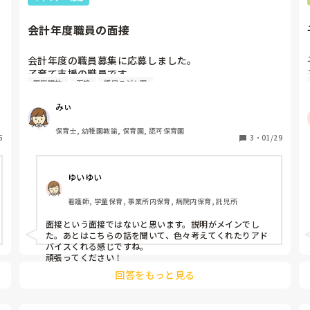
会計年度職員の面接
会計年度の職員募集に応募しました。

子育て支援の職員です。

園庭開放
面接
認定こども園
今度面接があるのですが、面接はどのようなことを聞か
れる可能性がありますか？ご経験ある方、教えて下さ
みぃ
い。
保育士, 幼稚園教諭, 保育園, 認可保育園
5
3
・
01/29
ゆいゆい
看護師, 学童保育, 事業所内保育, 病院内保育, 託児所
面接という面接ではないと思います。説明がメインでし
た。あとはこちらの話を聞いて、色々考えてくれたりアド
バイスくれる感じですね。

頑張ってください！
回答をもっと見る