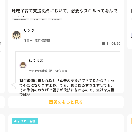
家庭の事情もありますが、難しいですよね。トイトレこれ
は協力していただきたいですね。毎春トイトレどころか園
地域子育て支援拠点において、必要なスキルってなんで
に丸投げする年少児の保護者にびっくりです。
しょう

園庭開放
地域活動
子育て
実際には制作の準備をよくしているイメージなんですが

サンジ
イベントの制作に追われて、子育て支援になっているの
か‥

保育士, 認可保育園
4
うちだけでしょうか
1
・
04/20
ゆうまま
その他の職種, 認可外保育園
制作準備に追われると「本来の支援ができてるかな？」っ
て不安になりますよね。でも、あるあるすぎます💦でも、
その準備のおかげで親子が笑顔になれるので、立派な支援
で滅🩷

スキルも大事ですが、まずは今の頑張りを認めてあげてく
回答をもっと見る
キャリア・転職