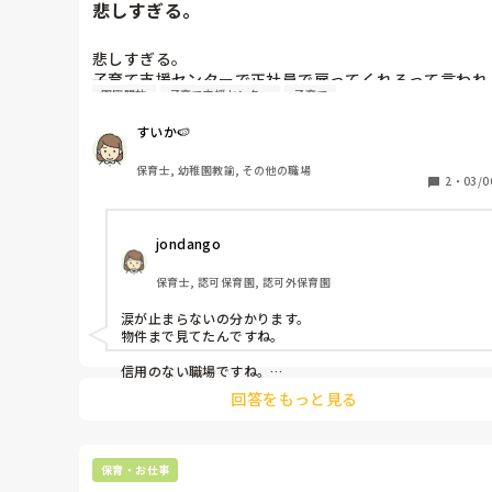
な物、募集に対して希望者が来ない年もあるし、来ても
悲しすぎる。
全員とるような始末。

悲しすぎる。

答えを出すのは本人ですが、皆さんのお考えを良かった
子育て支援センターで正社員で雇ってくれるって言われ
ら聞きたいです。
園庭開放
子育て支援センター
子育て
たのに、今日になってメールでやはりパートでの採用で
ないと難しいとの事。そんな、大事な変更をメールで伝
すいか🍉
えるというのも驚きましたし、電話でも確認してみる
と、「あれだったら、辞退してくださっても大丈夫です
保育士, 幼稚園教諭, その他の職場
よ…」との返答。他にも募集の方は来てくれてるん
2
・
03/0
で、、。引っ越しなどもあるので、物件の内見の予約等
も進めていただけに涙が止まりません。

jondango
保育士, 認可保育園, 認可外保育園
涙が止まらないの分かります。

物件まで見てたんですね。

信用のない職場ですね。

働き出す前にわかってよかったじゃないですか。

回答をもっと見る
前向きにいきましょう！
保育・お仕事