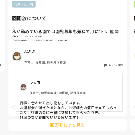
行事・出し物
園開放について
私が勤めている園では園児募集も兼ねて月に1回、園開
放をしています。

園庭開放
小規模保育園
保護者
しかしあまり園開放になにをしたらいいかのアイデアが
浮かびません。

ぷぷぷ
よく見かけるのは園開放と言っても園庭開放で園庭の遊
具で自由に遊んでいいよ、という形ですが、私の園は園
保育士, 保育園, 認可外保育園
1
庭が小さく開放できるようなスペースはありません。

4
・
12/09
なので、親子制作をしたりパネルシアターをしたりして
いますが毎回同じことをするわけにもいかず、行き詰ま
うっち
っています。

園開放をされたことのある園で勤務されている方、こう
保育士, 幼稚園教諭, 幼稚園, 認可保育園
いうことしたら保護者にも子どもたちにも喜んでもらえ
たというものがあれば教えていただきたいです。よろし
行事に合わせて出し物をしています。

くお願いいたします！
お遊戯会が過ぎたあとなら、お遊戯会の演目を見てもらっ
たり、行事の会に一緒に参加してもらったり等。

無理のない範囲でいいと思います！
回答をもっと見る