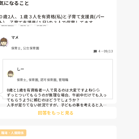
気になること
０歳2人、１歳３人を有資格(私)と子育て支援員(パー
ト)、子育て支援員(１日)の３人で保育してます。

園庭開放
離乳食
保育室
でも０歳は離乳食で食事時間が微妙にずれる、遊びも違
うで１歳と一緒に過ごせないで困ってます。

マメ
本当は０歳に有資格１人、１歳に有資格１人いて、子育
て支援員が雑をしてくれればうまくまわるのでは？と思
保育士, 公立保育園
ってます。

4
・
09/13
子育て支援員を部屋に１人にできないので。

しー
上層部に話しても有資格が部屋に入ることはないだろう
なぁ。

保育士, 保育園, 認可保育園, 管理職
0歳と1歳を有資格者一人で見るのは大変ですよね💦💦

ずっとついてもらうのが無理な場合、午前中だけでも入っ
てもらうように頼むのはどうでしょうか？

人手が足りてない状況ですが、子どもの事を考えると入っ
てもらうのがいいですよね…。
回答をもっと見る
職場・人間関係