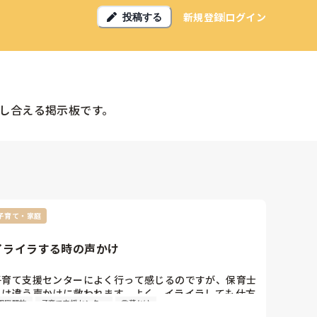
新規登録
ログイン
投稿する
し合える掲示板です。
子育て・家庭
イライラする時の声かけ
子育て支援センターによく行って感じるのですが、保育士
とは違う声かけに救われます。よく、イライラしても仕方
園庭開放
子育て支援センター
言葉かけ
ないって言われますが、イライラしている時に言われると