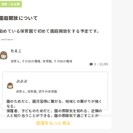
保育・お仕事
園庭開放について
勤めている保育園で初めて園庭開放をする予定です。

園庭開放
土曜日、親子が園庭に来て遊ぶ機会をつくるという。

皆さんの園で園庭開放されてますか？

たえこ
そもそも園庭開放て何の為にするのかよくわからないで
す💦

保育士, その他の職種, 保育園, その他の職場
3
・
11/05
園庭開放する目的、保育士が配慮する点など教えてくだ
さい。

ぷぷぷ
保育士, 保育園, 認可外保育園
園のためだと、園児習得に繋がる、地域との繋がりが強く
なる。

保護者、子どものためだと、園の雰囲気を知れる、近隣の
人と知り合うことができる、園の雰囲気で過ごすことがで
きる。

回答をもっと見る
くらいでしょうか？

うちの園も近々園開放をします。園児が少ないので大きな