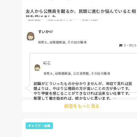
友人から公務員を蹴るか、民間に進むか悩んでいると相
談を受けました。

園庭開放
子育て支援センター
保育士試験
公務員の辞退は来週までは可能のようで、今民間に進む
すいか🍉
か悩んでいるそうです。

保育士, 幼稚園教諭, その他の職場
公務員を蹴るか悩んでいるのは、やはり異動が苦手、保
3
・
03/1
育職としての応募で幼稚園も市内にあるのに、配属先を
尋ねると保育園内での異動しか叶わないという進みたい
にこ
道との相違、前職の給与より5万近く下がっての月給ス
タート、書類業務や市内の祭りなどの行事参加等雑務が
保育士, 幼稚園教諭, 公立保育園, その他の職場
増えるというマイナス面がある。本人は、幼稚園での勤
務や子育て支援センターでの勤務等を経験したいと思っ
前職がどういったものか分かりませんが、年収で見れば民
ていたがそれが出来ないとの話。

間よりは、やはり公務員の方が高いことの方が多いです。

もったいないなあと思うのは、長く勤めた時の退職金が
やり甲斐を感じることができなければ出来ない仕事です。
やはり民間と比べると桁違い、育休が3年取得が出来る
無理して働き始めれば、続かないと思います。

ただ、公務員の新採用枠は年齢制限ありますし、中途採用
という点との事でした。

回答をもっと見る
は毎年あるわけではありません。

私のモチベは半年に一度のボーナスですね！笑

プラスとマイナスどちらの点も頷けますし、お金も大事
自分がっていうのもありますが、トータルで考えると公務
ですよね。

員かなぁと思います！
キャリア・転職
自治体的には常に人手不足の場所で試験もかなり簡易的