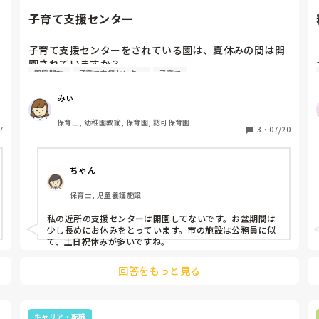
未婚であるとかは気になさらず、今までの経験からお話さ
れることでも十分お母さん方の助けになるかと思います
子育て支援センター
よ。
子育て支援センターをされている園は、夏休みの間は開
園されていますか？

園庭開放
子育て支援センター
子育て
私の仕事場では、夏休みの間は子育て支援センターは開
園していないです。

みぃ
以前は、あったようですが…。

人数が増えることと、園自体が夏休みで閉園している(預
保育士, 幼稚園教諭, 保育園, 認可保育園
7
かりの子以外は）ことが理由みたいです。
3
・
07/20
ちゃん
保育士, 児童養護施設
私の近所の支援センターは開園してないです。お盆期間は
少し長めにお休みをとっています。市の施設は公務員に似
て、土日祝休みが多いですね。
回答をもっと見る
キャリア・転職