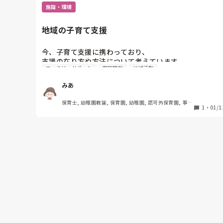
施設・環境
地域の子育て支援
今、子育て支援に携わっており、

支援の在り方や方法について考えています。

ファミリーサポート
園庭開放
地域活動
そこで、みなさんがお住まい&お勤めの地域の、

みあ
子育て支援事情について教えてください！

保育士, 幼稚園教諭, 保育園, 幼稚園, 認可外保育園, 事業
例えば、私の地域では…

1
・
01/1
所内保育, その他の職場
"拠点"としては、

公立保育園内の支援センター　3

市の保健センター内の支援センター　1

市が委託した交流センターの中の遊び場　1

幼稚園の園庭開放　1？

"サービス"としては、

ファミリーサポート

ホームスタート

保健師相談

シルバー人材派遣(子どもの面倒も見てくれる)
