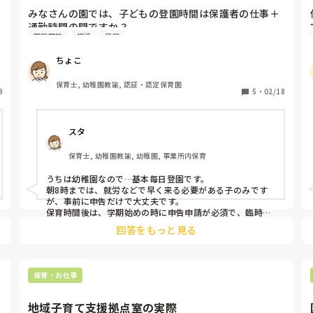
怒鳴り散らかす。子どもに対して常に威圧的で「やらない
みなさんの園では、子どもの登園時間は保護者の仕事＋
人はいいです。出てってください」というタイプ。

通勤時間の間ですか？

て
とやばい人間しか上司にいません。

園庭開放
排泄
家庭
それとも、仕事終わりに自宅でご飯作ってからお迎えと
新卒の頃からいるベテラン勢も長くこの保育園の保育観の
か、買い物してからお迎えとかもOKですか？

ちょこ
中にいるから、子どもの為に、子どもがどうしたら、環境
で
構成の見直し等は一切しない。

休みの日でも早朝、延長を利用するのもOKですか？

保育士, 幼稚園教諭, 認証・認定保育園
3
5
・
02/18
保育方針も一向に見えてこない大人主体の保育。子どもた
ちが常に大人の顔色を伺い従わなければ怒鳴られる。

私は保護者の子育て支援も必要とは思いますが、子ども
スタ
の事を第一に考えたい…

支援センター自体はクラスとは切り離されてる分、そんな
全てOKにするのはどうなんだろうと思ってしまいます。

保育はしていませんが、いつクラスに配属されるかはわか
保育士, 幼稚園教諭, 幼稚園, 事業所内保育
子どもにとって1番大切な親との関わりは？と…

らない。

うちは幼稚園なので…基本毎日登園です。

休みの日は預けるな！とは思いませんし

朝8時までは、就労などで早く来る必要がある子のみです
ペアの職員は保育観への価値観や考え方は似ているけれ
色んな家庭の事情があるのも

が、事前に申告だけで大丈夫です。

ど、園長達を変えるのはもうやろうとしたけど無理だから
親も一人の時間が欲しいと思う気持ちも

保育時間後は、学期始めの時に申告申請が必須で、臨時預
転職するほうが早いという考え。本人も長くはいないそ
かりも可能ですが申告申請が必要です。

分かります…

回答をもっと見る
う。

なのでリフレッシュで延長を申し込まれると結構めんどく
さいです。

しかし、どんどんエスカレートしているのと

用事で、大きく迎えの時間が変わるときは、そもそもその
見極める力をもってつけたいのに。
全て園任せでトイトレなども家ではやらない家庭が

日を欠席にするか代打で他の人が迎えに来ます。

保育・お仕事
増えている事にモヤモヤします。

うちは、保育園が満杯で、満3歳児からで親御さんが土日
休みだと、ほぼ幼稚園になる所です。　

園にもよりますが、保育園は人手が足りないので、出来る
地域子育て支援拠点室の実際
だけ早く、お休みなら一緒にという感じです。
