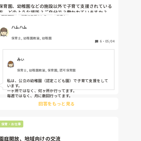
保育園、幼稚園などの施設以外で子育て支援されている
方。どのような場所？ご自分で？働かれていますか？

園庭開放
子育て支援センター
保育士
子育て支援センターでのお仕事に興味がありますが、施
設自体が少ないですよね…
ハムハム
保育士, 幼稚園教諭, 幼稚園
6
・
05/04
みぃ
保育士, 幼稚園教諭, 保育園, 認可保育園
私は、公立の幼稚園（認定こども園）で子育て支援をして
います。

一ヶ所ではなく、何ヶ所か行ってます。

毎週ではなく、月に数回行ってます。
回答をもっと見る
保育・お仕事
園庭開放、地域向けの交流