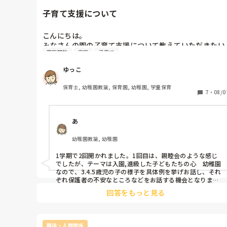
子育て支援について
こんにちは。

みなさんの園の子育て支援について教えていただきたい
園庭開放
家庭
子育て
です。コロナも落ち着き、今年度から子育て支援も通常
通り開催という流れになってきました。

ゆっこ
みなさんの園では、子育て支援どのくらいの頻度で行っ
てますか？？また、どんなイベントが人気でしょう
保育士, 幼稚園教諭, 保育園, 幼稚園, 学童保育
か？？
7
・
08/0
あ
幼稚園教諭, 幼稚園
1学期で2回開かれました。1回目は、親睦会のような感じ
でしたが、テーマは入園,進級した子どもたちの心　幼稚園
なので、3.4.5歳児の子の様子を具体例を挙げお話し、それ
ぞれ保護者の不安なところなどをお話する機会となりまし
た。2回目は、夏休み前企画で実際に園でやっている遊び
回答をもっと見る
や保育士が発展させた遊びを紹介して夏休みに保護者も子
どもと一緒に楽しめるような遊びを提案しました。
職場・人間関係