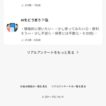
🌿
・
その他(コメントで教えてください)
194
票・
7日前
AIをどう思う？🤔
・
積極的に使いたい✨
・
少し使ってみたい😊
・
便利
そう👀
・
少し不安💦
・
保育には不要🤔
・
その他(コ
メントで教えてください)
191
票・
8日前
リアルアンケートをもっと見る
お悩み相談の一覧を見る
リアルアンケートの一覧を見る
シゴトークについて