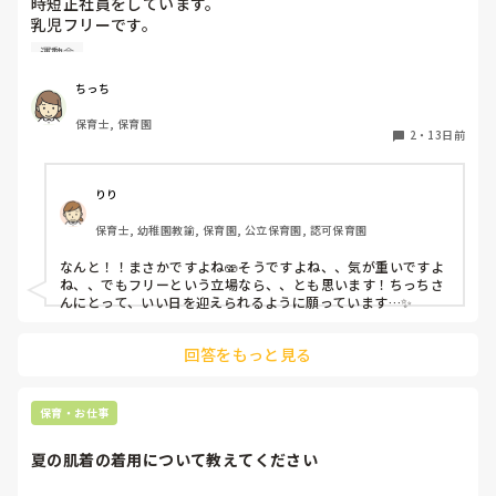
時短正社員をしています。

かりで、この先生が活動を考えてくれないしわ寄せが、私と
乳児フリーです。

もう1人のパートの先生に来ているのがモヤモヤします。

親友の結婚式と職場の運動会が被ってしまいました、、、😭

最近はできることはしようと思い、月に3回ある日案の提出
運動会
一応相談してみますが気が重いです、、💦
や月のお便りも家で私がやっています。

ルーティン化してマンネリし、つまらない日常を変えたいけ
ちっち
ど、家での時間を割くのもまたどうなのかと思います。

保育士, 保育園
2
・
13日前
長々とすみません😣💦でもそれが保育の仕事ならやらなきゃ
いけないですよね…
りり
保育士, 幼稚園教諭, 保育園, 公立保育園, 認可保育園
なんと！！まさかですよね🫨そうですよね、、気が重いですよ
ね、、でもフリーという立場なら、、とも思います！ちっちさ
んにとって、いい日を迎えられるように願っています…✨
回答をもっと見る
保育・お仕事
夏の肌着の着用について教えてください