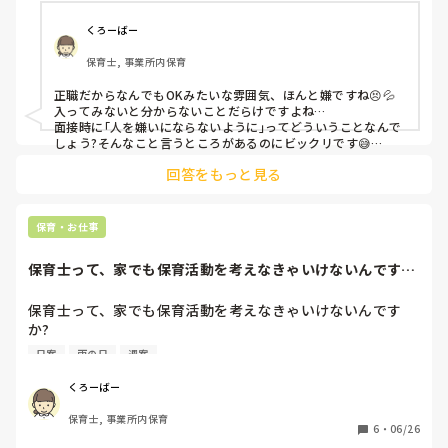
作って？え？何がしたいんですか？

主任はポンコツ過ぎて自分が言った事も忘れるし、

くろーばー
言われてないことは言ったと主張するし。

保育士, 事業所内保育
無駄な仕事は増やすし、そのくせ自分でやろうとしないし、
舐め腐ってるんですか？自分でやった事に

正職だからなんでもOKみたいな雰囲気、ほんと嫌ですね😣💦

責任を持てないような奴を主任として置いて大丈夫なんです
入ってみないと分からないことだらけですよね…

か？その事園長は見て見ぬふりですか？

面接時に｢人を嫌いにならないように｣ってどういうことなんで
面接で言われた『人は嫌いにならないように』は

しょう?そんなこと言うところがあるのにビックリです😅

そーゆー事ですか？まず、職場の雰囲気最悪っすね。

回答をもっと見る
手続きとかいろいろ大変だと思いますが、早いうちに転職活動
今日なんか正職の皆さん何してたんですか？

された方がnaさんのためだと思うし、できる能力を買ってくれ
朝のおやつも給食もオムツ替えもブログの内容も全部私ひと
る園の方が、のびのびお仕事できると思います☺️
りでやってたんですけど？

保育・お仕事
1人はパソコンとにらめっこ。1人は誕生表作り？

は？子供優先だろうが。

保育士って、家でも保育活動を考えなきゃいけないんです
むしろうちは1人で出来るのになんでうちより年数も長いあ
か?企業内の保育園...
なた方が出来ないんでしょうね？

保育士って、家でも保育活動を考えなきゃいけないんです
(因みに4月のほとんどをヘルプで1歳児を見てました)

か?

こっちは1人で6人とか見てるんですけど？なんの為に

企業内の保育園で週2、5時間休憩無しのパートをしていま
いるんですか？やる気ないなら出てって？

日案
雨の日
週案
す。

退勤時間過ぎててもパソコンが空かなくて結局2時間も園に
0歳クラスを持たせてもらっていますが、もともと託児所だ
居たけどもちろんサービス残業。パートだからボーナスも何
くろーばー
ったからか、雨の日は部屋にあるおもちゃで、晴れたら散歩
も出ない。時給でしか貰えない。

保育士, 事業所内保育
に行くくらいの活動だったので、

これが『当たり前』なんですか？パートだからって

6
・
06/26
大人も飽きてきて、もっと活動を入れてもいいのかと聞いて
こーゆー扱いなんですか？話になりません。
