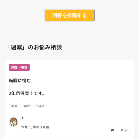
回答を投稿する
「週案」のお悩み相談
施設・環境
転職に悩む
2年目保育士です。

現在は、大規模園で働いています。

週案
新卒
2歳児
自分が週案の時は、子どもたちを

まとめるのが今だに苦手です><

ま
保育士, 認可保育園
1年目に比べたらできることも少しずつ

3
・
07/05
増えてきたとは思います。
