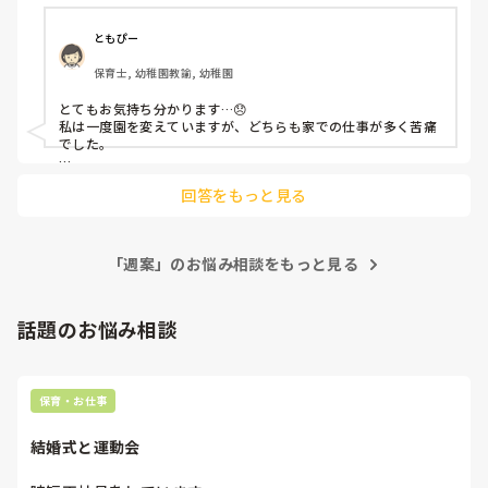
みると、そっちの提案がないからこの活動だけど、もっと提
やって行ける自信はもう既に1ヶ月目からなくなりました。
案してくれて、取り入れればいいよと言われました。

新規園の方が待遇がいいかなと思ってましたが、想像を遥か
ともぴー
担任同士で相談したいなと思っていましたが、まずは主任先
に超えてクズ園でした。

保育士, 幼稚園教諭, 幼稚園
生に確認するとのことでした。

こんな園で働くメリットはなんですか？精神面が鍛えられ
保育士の経験が浅いので、本を見ながら考えようと思います
る。正職の仕事が出来るようになる。明らかに頭がおかし
とてもお気持ち分かります…😞

が、園ではなかなかできず、結局持ち帰りでやらなきゃいけ
い。

私は一度園を変えていますが、どちらも家での仕事が多く苦痛
ないのかなという感じです。

正職とパートの違いは固定勤務と土日休み。

でした。

仕事内容何も差がある事はありません。

園の方針や周りの環境(昔からそうやってきたから当たり前状
保育士の仕事は、休憩も家での時間も、仕事を優先にするも
私は園でやりたくないので家に持って帰ってやりますが、園
回答をもっと見る
態)にもよりますが、世間一般的には勤務時間外にお仕事する必
のですか?

に何時間も残ってやってる正職がいますが、

要はありません。

準社員もクラスにいて、週案などの作成は、私ともう1人も
それが『違い』なんですか？え？やってる内容はきっと間違
冷たい言い方になってしまいますが…子どもの為と思って無理
パートで時間がないので、土日などの子どもの少ない日にタ
いなく同じですけどね？

をするのと、楽しんでお仕事するのは別だと思います。

ブレット入力してくれています。でも活動に関しては、やれ
「週案」のお悩み相談をもっと見る
月案、週案、おたより、行事の係、連絡帳の記入、ブログ。
るといいねくらいです。

又、くろーばーさんは経験が浅いとの事なので私他の先輩先生
これがパートの仕事なんですか？

より無理をしてしまう事になるのが心配です💦

前の園が神園だっただけですか？戻りたいなー。

子どもの為に一生懸命やりたい気持ちとの葛藤があると思いま
話題のお悩み相談
前に認可の一般的な保育園で正社員をし、活動の提案やクラ
すが、他の先生と話し合いをする場を設けてもらってはいかが
ス運営につまずき、保育を諦めました。その園では、パート
長文お付き合い下さりありがとうございます😭✨
でしょうか。

は正社員の補佐をするだけだったので、パートなら付いて行
最初は言いにくいかと思いますが、仕事に対する姿勢を評価し
けばいいだけかなと思い今のところに就職しましたが、そう
てもらえる事にも繋がりますし、なによりご自身を大切にする
保育・お仕事
為にも勇気をだしてみてください♬

ではありませんでした💦

長文失礼しました🙇‍♀️
結婚式と運動会
準社員の先生が、時短パートと組んで週案とか時間取れない
から迷惑よね〜と冗談だと思うけど言われたのが、また気が