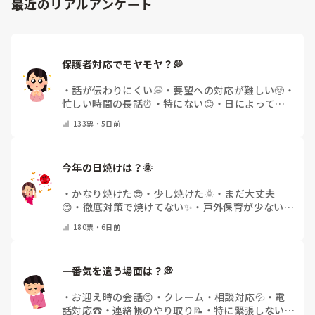
最近のリアルアンケート
保護者対応でモヤモヤ？💭
・
話が伝わりにくい💭
・
要望への対応が難しい🥺
・
忙しい時間の長話⏰
・
特にない😊
・
日によって違
う🌿
・
その他(コメントで教えてください)
133
票・
5日前
今年の日焼けは？🌞
・
かなり焼けた😎
・
少し焼けた🌞
・
まだ大丈夫
😊
・
徹底対策で焼けてない✨
・
戸外保育が少ない
🌿
・
その他(コメントで教えてください)
180
票・
6日前
一番気を遣う場面は？💭
・
お迎え時の会話😊
・
クレーム・相談対応💦
・
電
話対応☎️
・
連絡帳のやり取り📝
・
特に緊張しない