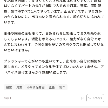
小規模保育園でいきなり１０人２歳児担任になりました。副担
はいなくてパートの先生が補助で入るので月案、週案、個別配
慮、製作等すべて1人でやっています。正直辛いです。やり方が
わからないのに、出来ないと責められます。締め切りに追われて
います。

主任や園長の圧も凄くて、責められると緊張してミスを繰り返
してしまいます。活動を考えるのでさえ、協力がなく自分で考
えてと言われます。合同保育も多いので別クラスも把握していな
いといけません。

プレッシャーで心がいつも重いですし、出来ない自分に嫌気が
差します。どうやってメンタルを保てばいいかわかりません。ア
ドバイス頂けませんか？お願い致します。

週案
月案
小規模保育園
主任
制作
06/21
いいね