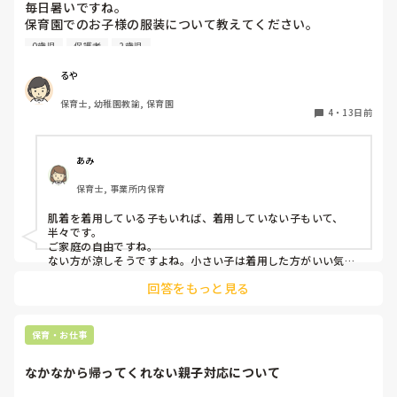
毎日暑いですね。

保育園でのお子様の服装について教えてください。

0歳児
保護者
2歳児
今まで勤務していた園は四季を通じて肌着を着用していたの
ですが、4月から新しい園で勤務開始したところ、肌着を着
るや
ていませんでした。

保育士, 幼稚園教諭, 保育園
以前は夏も汗を吸わせるために肌着は必要ですと保護者に説
4
・
13日前
明していたのですが、肌着を着せていない今の園の子どもた
ちをみていると、肌着がないほうが涼しそうです。

あみ
色々な考え方があると思いますが、皆様の園では夏も肌着を
保育士, 事業所内保育
着せていますか？

ちょっと皆さまはどんな感じか聞いてみたくなりました。

肌着を着用している子もいれば、着用していない子もいて、
よろしくお願いいたします。
半々です。

ご家庭の自由ですね。

ない方が涼しそうですよね。小さい子は着用した方がいい気が
しますが…
回答をもっと見る
保育・お仕事
なかなから帰ってくれない親子対応について