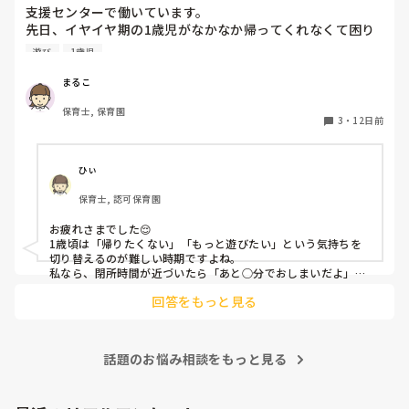
支援センターで働いています。

先日、イヤイヤ期の1歳児がなかなか帰ってくれなくて困り
ました。やりたかったことがあったみたいなのでそれをやっ
遊び
1歳児
てもらったのですが、じゃ帰ろうってなった時に結局またイ
ヤイヤでギャーギャーで、流石に閉所時間15分も過ぎてるし
まるこ
で、部屋から出てもギャーギャー止まらず、最後の最後でや
保育士, 保育園
っとお母さんが抱っこして帰っていったのですが、どうすれ
3
・
12日前
ばよかったのか。こんな時どんな対応がありますでしょう
か。教えて頂きたいです。
ひぃ
保育士, 認可保育園
お疲れさまでした😌

1歳頃は「帰りたくない」「もっと遊びたい」という気持ちを
切り替えるのが難しい時期ですよね。

私なら、閉所時間が近づいたら「あと○分でおしまいだよ」
「最後はこれをやったら帰ろうね」と少し前から繰り返し伝え
回答をもっと見る
て心の準備ができるようにします。それでも難しい時は、「帰
りたくなかったね」「もっと遊びたかったね」と気持ちを受け
止めつつ、時間になったら保護者の方と「また遊びに来よう
ね」と声を掛けて切り替えます。

話題のお悩み相談をもっと見る
その日は大変だったと思いますが、最後はお母さんが抱っこし
て帰れたので、その対応で良かったのではないでしょうか。1
歳児にはよくある姿なので、自分を責めなくて大丈夫だと思い
ますよ〜😊