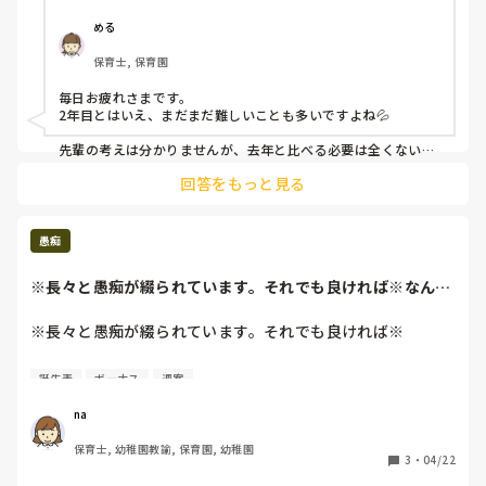
今年も去年も同じ2歳児クラスだったため、

去年、〇〇どうだった？と聞かれることが

める
多いのですが、その時は必死だったのか

保育士, 保育園
記憶が曖昧で思い出せないことも多く、

頼りないなと思われてるのかな

毎日お疲れさまです。

と自分で思います。

2年目とはいえ、まだまだ難しいことも多いですよね💦

自分には、大規模より小規模の方が

先輩の考えは分かりませんが、去年と比べる必要は全くないと
思いますよ。

向いているのでは…と思いつつも、

回答をもっと見る
目の前の子どものことを第一に考えて、保育していくことで、
なかなかよい求人も見つからず…と

見えるものもあるかもしれませんね。

いう状態です。

大規模園だとどうしても1人に関われる時間も減ってしまうの
愚痴
もっと余裕を持った保育がしたいと思う

が事実ですよね。

毎日です。

小規模園ですと、手厚く見れるというのもあると思うので、探
※長々と愚痴が綴られています。それでも良ければ※なんで
し続けつつ、今の園でも少しずつ頑張れるところを探してみて
も電子化にすりゃ...
はいかがでしょうか🙂
働き始めて数年、慣れるまで頑張るしか

※長々と愚痴が綴られています。それでも良ければ※

ないのでしょうか。

なんでも電子化にすりゃいいってもんじゃない。

誕生表
ボーナス
週案
子供抱っこしながらしちゃダメ。寝てる子達もまばらな0歳
児どうやって入力しろと？笑

na
正職も午睡してる部屋には誰か一人いなきゃいけないからい
保育士, 幼稚園教諭, 保育園, 幼稚園
てもらっていいー？とか言う割に、

3
・
04/22
自分らが午睡室にいる時だけ抜け出して部屋誰もいない状態