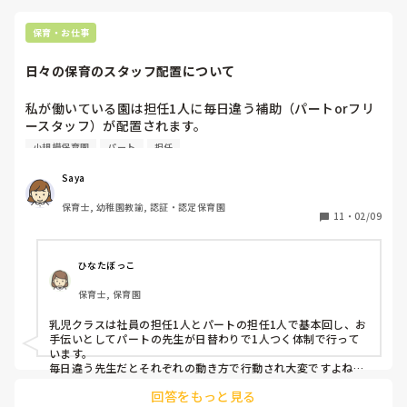
保育・お仕事
日々の保育のスタッフ配置について
私が働いている園は担任1人に毎日違う補助（パートorフリ
ースタッフ）が配置されます。

特に月齢の低いクラスだと、補助のスタッフによりやりやす
小規模保育園
パート
担任
さが全く違うので、上に相談するか悩んでいます。

Saya
保育士, 幼稚園教諭, 認証・認定保育園
11
・
02/09
ひなたぼっこ
保育士, 保育園
乳児クラスは社員の担任1人とパートの担任1人で基本回し、お
手伝いとしてパートの先生が日替わりで1人つく体制で行って
います。

毎日違う先生だとそれぞれの動き方で行動され大変ですよね。

人数が足りている上で日替わりなのであれば固定して欲しいで
回答をもっと見る
すね。