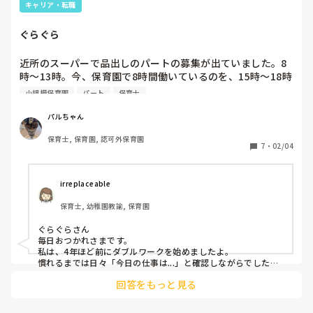
キャリア・転職
ぐらぐら
近所のスーパーで品出しのパートの募集が出ていました。8
時～13時。今、保育園で8時間働いているのを、15時～18時
半の短期にして、ダブルワークするのも手かな？と思い心が
小規模保育園
パート
保育士
揺れました。保育の仕事は好きだけど、ほんと向いていなく
て…。でもこの歳(53歳)でダブルワークはキツイかな。休み
パルちゃん
が合うとは限らないし(保育園は日祝もあり)。保育の仕事が
保育士, 保育園, 認可外保育園
キツくて、毎日辞めようかな、いやがんばって続けようかな
7
・
02/04
のせめぎ合いです。
irreplaceable
保育士, 幼稚園教諭, 保育園
ぐらぐらさん

毎日おつかれさまです。

私は、4年ほど前にダブルワークを始めましたよ。

慣れるまでは日々「今日の仕事は...」と確認しながらでした
が、今はそれぞれのお仕事がとても楽しくなって上手くお休み
回答をもっと見る
の調整もできるようになってきました！

最初は少し力を必要とするかもしれませんが、今日が一番若い
日⭐︎と思って、えいや！と飛び込んでみるのも良いかもしれま