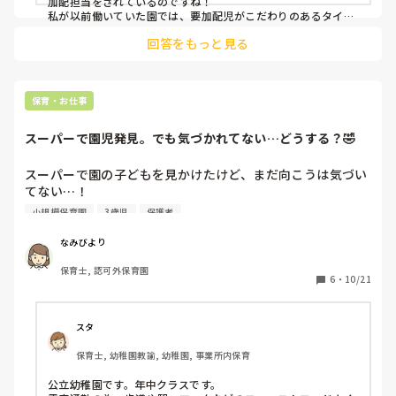
加配担当をされているのですね！

私が以前働いていた園では、要加配児がこだわりのあるタイプ
でしたので、そのお子様については最初は全て同じ担当者がつ
回答をもっと見る
いていました。

2歳から入園し、プランを練って徐々に他の職員にも慣れてい
けるようにタイミングによって他の保育者が入って時間を少し
ずつ延ばして、、と、3歳児クラスの時は担当の先生じゃなく
ても落ち着いて過ごせるようになっていました。

保育・お仕事
そのお子様がどういうタイプかにもよりますが、落ち着いてい
スーパーで園児発見。でも気づかれてない…どうする？🤣
ると思っても急にパニックになったり何か起きる可能性がある
場合は、準備や片付けはお任せしてしっかりそのお子様を見守
っていたほうが良いと思います。

スーパーで園の子どもを見かけたけど、まだ向こうは気づい
どうしても必要であればきっと声をかけていただけるのではと
てない…！

思います。もし心配でしたら、離れる前に、今落ち着いている
「声かけようかな？」と思いつつ、なんか恥ずかしくて早歩
小規模保育園
3歳児
保護者
のですが準備入りましょうか？等、一声かけると良いかもしれ
きして通りすぎちゃうことあります😂

ません。

でも後から「先生、スーパーいたで〜！」って言われるパタ
ついていてくれていると思って安心していたのに離れて他のこ
なみびより
とをしていることに気づくとびっくりしてしまうかもしれませ
ーンも(笑)

んよ。😊

保育士, 認可外保育園
みなさんなら、気づかれてないときどうしてますか？スルー
6
・
10/21
ちょっとしたことでも声の掛け合いをすると関係性も変わって
派？声かけ派？
くるのではと思います。

お互い頑張りましょうね！
スタ
保育士, 幼稚園教諭, 幼稚園, 事業所内保育
公立幼稚園です。年中クラスです。
