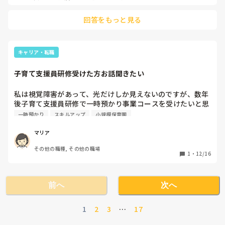
大人の焦りは子どもに伝わります。大丈夫だよ、一緒に行って
みようなど、温かい気持ちで優しく受け止めてあげるといいか
回答をもっと見る
もしれませんね！！

頑張ってくださいね！
キャリア・転職
子育て支援員研修受けた方お話聞きたい
私は視覚障害があって、光だけしか見えないのですが、数年
後子育て支援員研修で一時預かり事業コースを受けたいと思
っていますが、取られた方いますか？
一時預かり
スキルアップ
小規模保育園
マリア
その他の職種, その他の職場
1
・
12/16
前へ
次へ
1
2
3
…
17