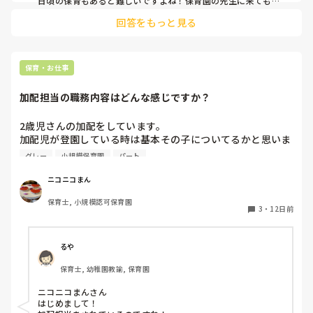
日頃の保育もあると難しいですよね！保育園の先生に来てもら
うことはあるようなので、幼稚園の先生や幼稚園児が訪問して
回答をもっと見る
交流会なんてあったら子どもも保育者も関わりが持てるのでは
ないかと思いました！参考になれば嬉しいです。
保育・お仕事
加配担当の職務内容はどんな感じですか？
2歳児さんの加配をしています。

加配児が登園している時は基本その子についてるかと思いま
すが、みなさんは着替え、排泄なども全て加配児のお世話を
グレー
小規模保育園
パート
されてますか？

あと、活動の準備だったり、給食後の後片付けなどの雑務的
ニコニコまん
なものはされたりしてますか？

保育士, 小規模認可保育園
人手が足りないなぁと思う時や加配児が落ち着いてる時な
3
・
12日前
ど、片付けとかに入ったほうがいいかなぁと思ったりしてや
り始めると「◯◯さん(加配児)についててください」と言わ
れちゃったりするので‥。その子にだけ一日ついてていいの
るや
かなぁ‥と。

保育士, 幼稚園教諭, 保育園
みなさんがどうされてるか知りたいです。
ニコニコまんさん

はじめまして！
