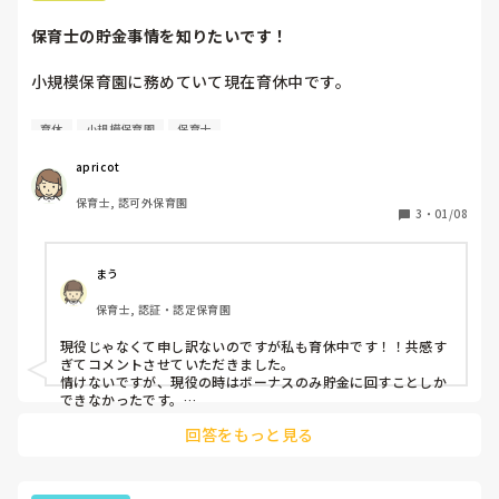
くので不審な人が現れた際には、片方はその人と付きっきりで
話す、片方はバギー（0歳児のため）を持ちながら警察や園に
保育士の貯金事情を知りたいです！
電話する、となっています！
小規模保育園に務めていて現在育休中です。

育休前から生活費を払うと、お金が残るどころか

育休
小規模保育園
保育士
貯金から少し削る生活をしています。

育休中の現在、貯金が出来るのか不安です。。

apricot
保育士, 認可外保育園
現役で働かれている方は、貯金など

3
・
01/08
どうしているか教えて欲しいです🙇‍♀️
まう
保育士, 認証・認定保育園
現役じゃなくて申し訳ないのですが私も育休中です！！共感す
ぎてコメントさせていただきました。

情けないですが、現役の時はボーナスのみ貯金に回すことしか
できなかったです。

育休中ですがマイナスでしかありません！！
回答をもっと見る