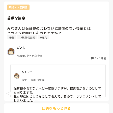
無資格者に+1
不満に思って
職場・人間関係
保育士資格者
苦手な後輩
みなさんは保育観の合わない協調性のない後輩とは

どのような関わりをされますか？
後輩
小規模保育園
0歳児
ぴいち
保育士, 認可外保育園
3
・
1日前
ちゃっぴー
保育士, 認可保育園
保育観の合わない人は一定数いますが、協調性がないのはとて
も困りますね。

私も現在同じようなことで悩んでいるので、ついコメントして
しまいました。

理解してもらいたい気持ちはもちろんありますが、あまり求め
回答をもっと見る
すぎると自分が疲れます。なので、ある程度アクション起こし
ても変化がなければ最低限のことのみ共有する、お願いしてあ