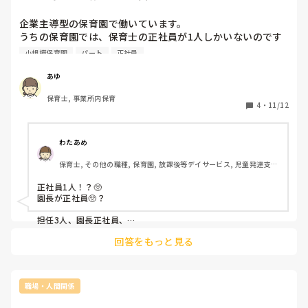
企業主導型の保育園で働いています。

うちの保育園では、保育士の正社員が1人しかいないのです
が、、、

小規模保育園
パート
正社員
他の企業主導型の保育園は正社員の方は何人いるのでしょう
か？

あゆ
短時間パートばかりなので、情報の共有が難しいです。。

保育士, 事業所内保育
もし、パートばかりの場合はどのように、情報共有をしてい
4
・
11/12
るのか、教えて欲しいです。

宜しくお願いいたします！
わたあめ
保育士, その他の職種, 保育園, 放課後等デイサービス, 児童発達支援
施設
正社員1人！？🥺

園長が正社員🥺？

担任3人、園長正社員、

他パートでした！

回答をもっと見る
企業園です☺️！

パートは何人いたかな?

6人くらいいたかな？

職場・人間関係
0.1.2までの企業園で、
