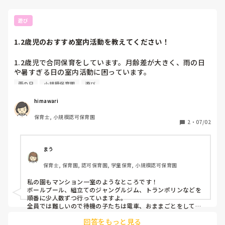
運動的な遊び、手先を使った遊びなど様々な遊びを十分に経験
する事が大切だと思います。
遊び
1.2歳児のおすすめ室内活動を教えてください！
1.2歳児で合同保育をしています。月齢差が大きく、雨の日
や暑すぎる日の室内活動に困っています。

体操などではぶつかってしまったり、感触遊びでは小さい子
雨の日
小規模保育園
遊び
が口に入れてしまったりしています。

小規模保育園、マンションの一室のためホールなどがありま
himawari
せん。

保育士, 小規模認可保育園
なにかおすすめの室内活動があれば教えてください。
2
・
07/02
まう
保育士, 保育園, 認可保育園, 学童保育, 小規模認可保育園
私の園もマンション一室のようなところです！

ボールプール、組立てのジャングルジム、トランポリンなどを
順番に少人数ずつ行っていますよ。

全員では難しいので待機の子たちは電車、おままごとをして待
っています。

回答をもっと見る
少しでもご参考になると良いです。