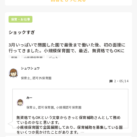
ば、倒れず収納にもなって一石二鳥です。

今のウレタン製を活かすなら、壁や固定家具で挟む配置にした
り、脚元に水入りペットボトルなどの重りを付けて補強してみ
てくださいね。安全で使いやすい方法が見つかるよう応援して
保育・お仕事
ショックすぎ
3月いっぱいで閉園した園で最後まで働いた後、初の面接に
行ってきました。小規模保育園で、最近、無資格でもOKに
なった所で、だいぶ前から絶対ここで働きたいって思ってた
面接
小規模保育園
パート
所だったので凄く緊張してたのですが、いざ面接受けると1
分足らずで面接は終わり、園内を見学させてもらって子ども
シュワシュワ
達を見たら可愛いすぎて、保育の仕事しかない!!って思って
保育士, 認可外保育園
たのに第一志望だった、その園が不採用になってしまいまし
2
・
05/14
た。泣さそうなぐらいショックです。職安通いながら、また
さかしひするけど、しばらくショックから立ち直れそうにな
みー
保育士, 認可保育園, 小規模認可保育園
無資格でもOKという文章からきっと保育補助さんとして務め
ているのかなと思います。

小規模保育園で全国展開しており、保育補助を募集している園
をいくつか見かけたことがあります。

ハローワークにはないけど、園のホームページでは募集してい