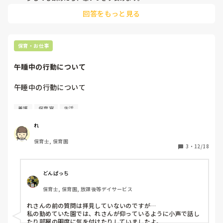
他の飲める子と一緒に飲ませる。また、始めから量をすくなく
回答をもっと見る
しておくなど。

保育・お仕事
午睡中の行動について
午睡中の行動について

以前も別の質問をした方についてなのですが

養護
保育室
生活
みなさんの園では午睡中（とくに未満児さんクラス）に

大きな音をださないようにする、小さな声で話す、隣接する
れ
部屋の電気をつけるときはドアを閉めるなどはしています
保育士, 保育園
か？

3
・
12/18
また午睡中でなくとも

午前睡が必要な子が近くにいるときに同じようなことに気を
どんぱっち
つけていますか？

保育士, 保育園, 放課後等デイサービス
わたしは常識だとおもっていたのですが

れさんの前の質問は拝見していないのですが…

何度注意してもなおらないかたがいます。

私の勤めていた園では、れさんが仰っているように小声で話し
たり部屋の明度に気を付けたりしていましたよ。
