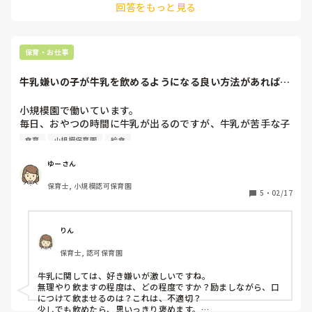
回答をもっと見る
です。

仕事など本当に預け先がないという理由以外は保育時間に制限
をつけるべきだと思います。
保育・お仕事
牛乳嫌いの子が牛乳を飲めるようになる良い方法があれば教
えてほしいです！
小規模園で働いています。

毎日、おやつの時間に牛乳が出るのですが、牛乳が苦手な子
が多いです。

食育
小規模保育園
給食
嫌がるのを無理やり飲ませたり、牛乳飲むまでおやつを終わ
れないというのは、不適切保育の観点でも避けているのです
ゆーさん
が、少しずつ飲めるようになってもらえたらと思っていま
保育士, 小規模認可保育園
す。

5
・
02/17
子どもたちに牛乳を飲んでもらえる良い方法があれば教えて
ほしいです。
りん
保育士, 認可保育園
牛乳に関しては、好き嫌いが激しいですね。

無理やり飲ますの程度は、どの程度ですか？励ましながら、口
につけて飲ませるのは？これは、不適切？

少しでも飲めたら、思いっきり褒めます。
