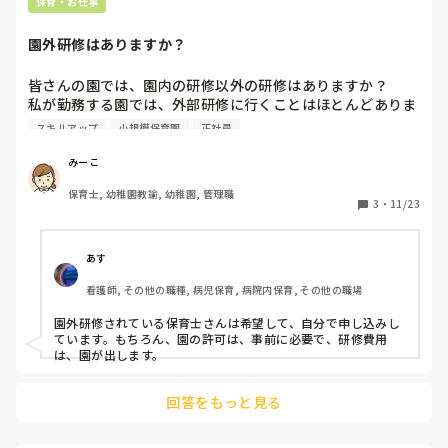
他の職業半分のダブルワークで収入を得る方法もあるか？など
保育・お仕事
園の規模や、保育観ではとても共感を得てもらっていたり、
と。

家から近いというのもあるので条件面だけで辞退するのは勿
園外研修はありますか？
自分にとって、いい保育環境や状況になってくれば、そこでフ
体無いと感じます、ただ体力的にも負担的にもダブルワーク
ルタイムを考えてもいいのかもしれません。

は厳しいので…
様子を見ながら…といったかたちで。

皆さんの園では、園内の研修以外の研修はありますか？

私が勤務する園では、外部研修に行くことはほとんどありま
子どもも今後増えるかわからない、って理由はよくわかりませ
せん。その為、適切な対応や新しい情報を得る場がほとんど
スキルアップ
小規模保育園
正社員
んが。

ありません。自分で探して行くべきなのか迷うところで
小規模で認証？無認可？とかなのですか？だとすると人件費
す…。
云々がまぁ気にするのでしょうけど。

みーこ
現状、一時的に収入が少なくなっても生活が賄える状況である
保育士, 幼稚園教諭, 幼稚園, 管理職
3
・
11/23
ならば、半日勤務で1ヶ月でも2週間でも様子を見てみるのもひ
とつかなと。

もし確認可能なのであれば、子どもが増える場合と増えない場
あす
合でいつからどんな風になるという考えなのか、詳しく聞いて
みてもいいかもですね。

看護師, その他の職種, 病児保育, 病院内保育, その他の職場
なんか、曖昧な部分がありますし。

園外研修されている保育士さんは希望して、自分で申し込みし
内定をいただきましてありがとうございます、いくつかあらた
ています。もちろん、園の許可は、事前に必要で、研修費用
めて確認したいことがありまして…みたいな。

は、園が出します。
僕も現在休職中でして、まだ復職は未定なのですが、働き方を
回答をもっと見る
考えてしまいますよね。

保育士つらいよ問題ですよ。
