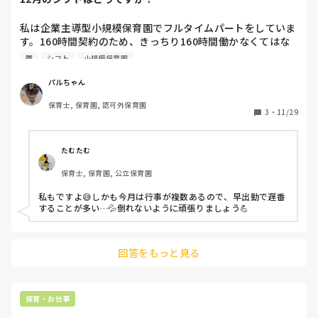
私は企業主導型小規模保育園でフルタイムパートをしていま
す。160時間契約のため、きっちり160時間働かなくてはな
りません。12月は27日～31日休みな為、5日働いて1日休
鬱
シフト
小規模保育園
み、が多く、4週間で休みが5日です。き、きついです。今、
双極性障害の鬱期にあたるので更にきついです。12月を乗り
パルちゃん
切れるか心配です。みなさんのシフトはどうですか？？
保育士, 保育園, 認可外保育園
3
・
11/29
たむたむ
保育士, 保育園, 公立保育園
私もですよ😅しかも今月は行事が複数あるので、早出勤で遅番
することが多い…💦倒れないように頑張りましょう💪
回答をもっと見る
保育・お仕事