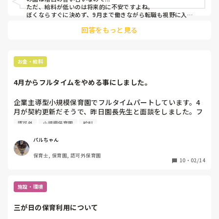
ただ、給料が低いのは将来的に不安ですよね。

ぼくならすぐに決めず、9月まで働きながら転職も視野に入れ
て考えるかな。

回答をもっと見る
「給料さえ上がれば続けたいのか」「別の環境に行きたいの
か」を整理すると判断しやすいと思います！
お金・給料
4月からフルタイムをやめる事にしました。
企業主導型小規模保育園でフルタイムパートしています。4
月が契約更新だそうで、昨日園長先生と面談をしました。フ
ルタイムがキツいので(160時間)(2月は時間調整の為休みは7
認可外
小規模保育園
給料
日でした)、考えましたが、4月からフルタイムをやめる事に
しました。150時間くらいなら、生活費に支障はないので。
パルちゃん
転職に揺れていましたが、今の仕事をがんばりたいと思いま
保育士, 保育園, 認可外保育園
す。
10
・
02/14
施設・環境
三が日の保育利用について