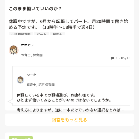
ぶつくさ言いながらやってくれますよ。
このまま働いていいのか？
休職中ですが、6月から転職してパート、月80時間で働き始
める予定です。（13時半〜18時半で週4日）

小規模保育園
パート
保育士
収入が足りないのでダブルワークを検討していますが、条件
に合うところがなく苦戦しています。

オオヒラ
保育士, 保育園
いずれは保育士一本でやっていきたいのですが、保育園側が
1
・
05/16
現在昼の時間帯の保育士が充実しているし、子どもも今後増
えるかわからないから時間を伸ばすのは確定ではないと言わ
れました。

つーた
保育士, 認可保育園
最初求人の記載では一日7時間勤務となっていましたが打ち
合わせの段階で段々と話が変わり今こうなってます。

休職している中での職場選び、お疲れ様です。

ひとまず働いてみることがいいのではないでしょうか。

2ヶ月目からは時間を伸ばすと言われてたもののそれが今と
なっては確定ではないと言われ、ちょっとずつ不信感を抱い
考え方によりますが、逆に一本だけでいかない選択をとれば、
その後の動きやすさがあるのかな？と思うところがあります。

ています。

回答をもっと見る
結局、正社員で働くとなればフルタイムになって他を考えよう
にも難しくなる。

内定は承諾して手続きも進めてるものの、このまま働き始め
僕も何度か考えたことがあります。

ていいのかと迷っています。

２つの園をパートで勤務するのもいいのか？とか保育園半分、