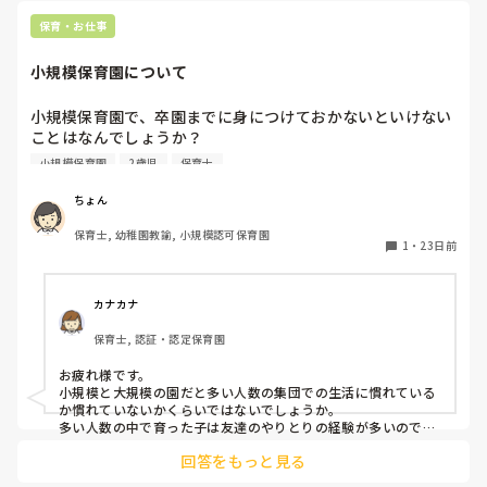
せん。

応援しています！
保育・お仕事
小規模保育園について
小規模保育園で、卒園までに身につけておかないといけない
ことはなんでしょうか？

そして、小規模保育園から来た子どものイメージみたいなも
小規模保育園
2歳児
保育士
のはありますか？良くも悪くも教えていただきたいです。
ちょん
保育士, 幼稚園教諭, 小規模認可保育園
1
・
23日前
カナカナ
保育士, 認証・認定保育園
お疲れ様です。

小規模と大規模の園だと多い人数の集団での生活に慣れている
か慣れていないかくらいではないでしょうか。

多い人数の中で育った子は友達のやりとりの経験が多いので、
プラスもマイナスも経験してるでしょう。

回答をもっと見る
小規模だからこそ一人一人ゆったりと丁寧に関わってあげられ
るプラス面があると思います。
