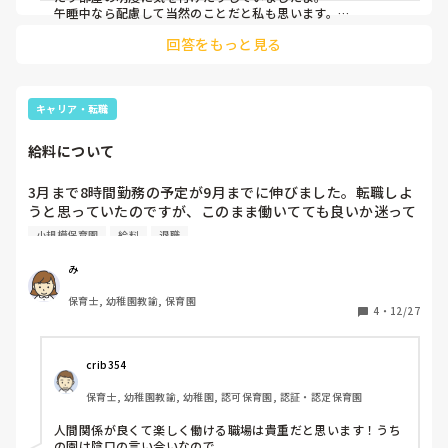
寝かしつけの途中で大きな声（通常時から声が大きいです）
午睡中なら配慮して当然のことだと私も思います。

で話しかけてくるためなかなか寝付けずくずったり

回答をもっと見る
どれだけ注意しても変わらないのならそういう特性のある子と
所作もいちいち大きいため彼女が休憩回しのためにはいる
同じように１の声でお願いします！とか冗談っぽく言ってみる
と、休憩から戻ったときにはみんな起きてしまっています。

とか？

それでもダメなら上の人に話してもらった方が良いかもしれま
これはそういう特性を持つ方なのか（声のボリューム調整が
せんね。

キャリア・転職
むずかしい）それとも気にしなくていいと思っているのか

普通に仕事に支障が出る話ですし、子どもさん達も睡眠のリズ
ムが狂って可哀想なので😢
もし他の園では午睡中も普通に行動するよ～ということがあ
給料について
れば私の気にしすぎだとおもうので

おしえてください
3月まで8時間勤務の予定が9月までに伸びました。転職しよ
うと思っていたのですが、このまま働いてても良いか迷って
います。人間関係はとても良く楽しく仕事はしています。た
小規模保育園
給料
退職
だ、給料が低いので…なんとも言えない感じで悩んでいまし
た。どうしたらいいか皆さんの考え教えてください。
み
保育士, 幼稚園教諭, 保育園
4
・
12/27
crib354
保育士, 幼稚園教諭, 幼稚園, 認可保育園, 認証・認定保育園
人間関係が良くて楽しく働ける職場は貴重だと思います！うち
の園は陰口の言い合いなので...
