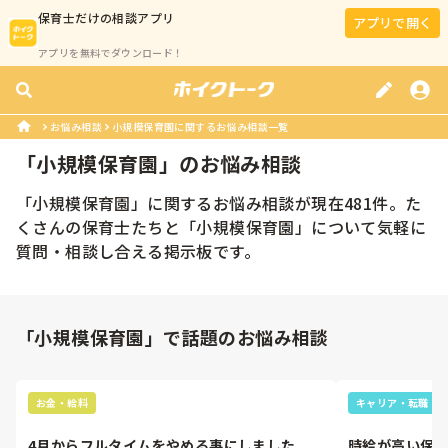
保育士
だけの相談アプリ
アプリで開く
アプリを無料でダウンロード！
お悩み相談
小規模保育園に関するお悩み相談一覧
「
小規模保育園
」のお悩み相談
「
小規模保育園
」に関するお悩み相談が現在
481
件。た
くさんの
保育士
たちと「
小規模保育園
」について気軽に
質問・相談し合える掲示板です。
「小規模保育園」で話題のお悩み相談
お金・給料
キャリア・転職
4月からフルタイムをやめる事にしました。
時給が高い保