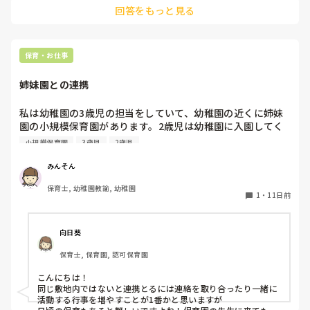
回答をもっと見る
ることも多くあります。

子どもがとても好きということが伝わってくるのでぜひ、務め
ることができるといいですね。

ちなみに保育補助をしながら保育士資格を取ることができる園
もありますよ。
保育・お仕事
姉妹園との連携
私は幼稚園の3歳児の担当をしていて、幼稚園の近くに姉妹
園の小規模保育園があります。2歳児は幼稚園に入園してく
るので、保育園の先生と連携していますが、日常的に連携が
小規模保育園
3歳児
2歳児
できていません。

より関わりを増やし連携するために、入園後も保育園の先生
みんそん
に行事など見にきてもらったり、園庭に遊びにきてもらった
保育士, 幼稚園教諭, 幼稚園
りとしていますが、なかなか連携が取れていない状況です。

1
・
11日前
活動や行事、日常のなかでの連携方法の工夫やアイディアが
あれば教えて欲しいです！
向日葵
保育士, 保育園, 認可保育園
こんにちは！

同じ敷地内ではないと連携とるには連絡を取り合ったり一緒に
活動する行事を増やすことが1番かと思いますが
