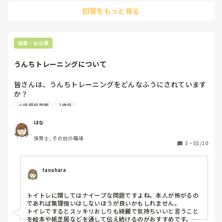
回答をもっと見る
保育・お仕事
うんちトレーニングについて
皆さんは、うんちトレーニングをどんなふうにされています
か？

0歳〜2歳までの乳児保育園に勤めています。

小規模保育園
2歳児
おしっこは完璧にできる男児が、うんちについては、わざわ
ざ紙オムツにかえて、オムツの中でしています。

はな
保育士, その他の職場
3
・
01/10
tanahara
トイトレに関してはナイーブな問題ですよね。本人が怖がるの
であれば無理強いはしないほうが良いかもしれません。

トイレでするとスッキリおしりも綺麗で気持ちいいと言うこと
を絵本や紙芝居などを通して伝え続けるのがおすすめです。
