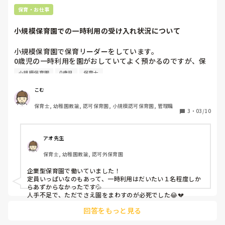
保育・お仕事
小規模保育園での一時利用の受け入れ状況について
小規模保育園で保育リーダーをしています。

0歳児の一時利用を園がおしていてよく預かるのですが、保
育の準備や在園の子どもたちのこともありなかなか大変…

小規模保育園
0歳児
保育士
日中だけでなく午睡中は常に誰かを抱っこしている状態で
す。

こむ
みなさんの園では一時利用どの位受け入れをしていますか？
保育士, 幼稚園教諭, 認可保育園, 小規模認可保育園, 管理職
3
・
03/10
アオ先生
保育士, 幼稚園教諭, 認可外保育園
企業型保育園で働いていました！

定員いっぱいなのもあって、一時利用はだいたい１名程度しか
らあずからなかったです💦

人手不足で、ただでさえ園をまわすのが必死でした😂💔
回答をもっと見る