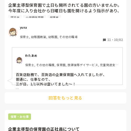
企業主導型保育園で土日も開所されてる園の方いませんか。
今年度に入り会社から日曜日も園を開けるよう指示があり、
三が日も開けるよう言われているのですが三が日に預けるご
認可外
小規模保育園
保護者
家庭がいるのか疑問です。うちは小規模園なのでおそらくい
ないと思うのですが大きい園だと利用する方がいるのでしょ
yuna
うか。
保育士, 幼稚園教諭, 幼稚園, その他の職場
11
・
10/02
わたあめ
保育士, その他の職種, 保育園, 放課後等デイサービス, 児童発達支援
施設
百貨店勤務で、百貨店の企業保育園へ入れてましたが、

普通に、仕事なので、

三が日、1/1以外は空いてました〜！

保護者さんの、職場にもよるんじゃないかなぁ🥺？

回答をもっと見る
保育・お仕事
企業主導型の保育園の正社員について