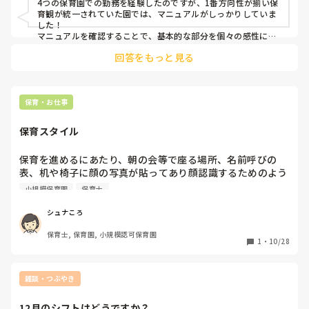
4つの保育園での勤務を経験したのですが、1番方向性が揃い保
育観が統一されていた園では、マニュアルがしっかりしていま
した！

マニュアルを確認することで、基本的な部分を個々の感性に左
右されずに固められたと思います。

回答をもっと見る
それと、毎日の朝礼や月一の職員会議などで、パート含め全職
員に情報を周知することもすごく大切だったのだと感じていま
す。

（正直今の職場は、情報が曖昧すぎて不安だらけです😇💦）

保育・お仕事
ありきたりな回答ですみません。少しでも参考になれば嬉しい
保育スタイル
です。
保育を進めるにあたり、朝の会等で座る場所、名前呼びの
表、机や椅子に顔の写真が貼ってあり顔認識するためのよう
なのですが…

小規模保育園
保育士
実施されてる方いらっしゃいますか？

顔の認識って写真でするものなのでしょうか…？？

シュナころ
ちなみに名前呼びの順番、手洗いの順番、移動する順番も決
保育士, 保育園, 小規模認可保育園
まってます🥹💦法人のやり方なのですが、配慮のいる子もい
1
・
10/28
雑談・つぶやき
12月のシフトはどうですか？