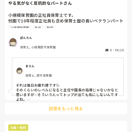
やる気がなく反抗的なパートさん
担任+補助でパートの人2〜3

入ってました！

小規模保育園の正社員保育士です。

情報共有？特にできてなかったです。

他園で10年程度正社員も含め保育士歴の長いベテランパート
職員間連絡ノートもないし‥

さんがいます。うちの園では勤めてまだ1年経っていませ
小規模保育園
主任
制作
そのくせ、ライングループに入れとか

ん。

ライングループばかり動いてて

その方について、困っているので相談したいです。

嫌でしたね。

ぽんたん
たまにしか出勤しないパートだったので🥺！

というのも、私語が多く、おむつ替えや食器洗いなどを頼む
保育士, 小規模認可保育園
と嫌な顔をします。玩具拭きや製作準備の手伝いなど座って
6
・
04/26
とても居心地悪くて、契約期間終わってから

やる楽な仕事ばかりを選んでやっているように見えます。主
辞めました〜！

任もそれには気づいていて、私に、その方にはハッキリ指示
を出して、嫌な顔をされても仕方ないと仰っています。私も
まろん
そうするしかないと思い、そうしているのですが、より反抗
保育士, 認可保育園
的になって勝手に指示のない動きをしたり、若い経験の浅い
保育士さんと話し込んだりするようになりました。正直、私
それは毎日お疲れ様です💦

もその方のことがストレスです。

そのくらいのレベルになると主任や園長の指導じゃないかなと
皆さんの園でもそういう方はいらっしゃいますか？またどう
思いますが…そういう人ってトップが出ても気にしないんです
言う対処法をされてますでしょうか？
よね。

私の場合は、

回答をもっと見る
いつもありがとうございます〜助かります〜で持ち上げて、す
みませんがオムツ替えお願いします！（やってもらったら）あ
りがとうございます〜って持ち上げるかな。

ただへんにプライドが高い人は敬ってる感だすだけで満足して
お金・給料