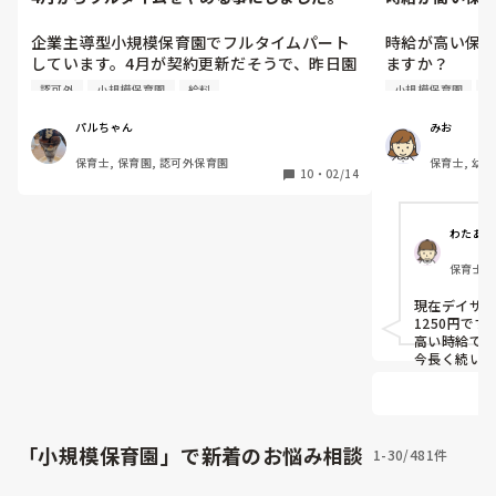
企業主導型小規模保育園でフルタイムパート
時給が高い保
しています。4月が契約更新だそうで、昨日園
ますか？

長先生と面談をしました。フルタイムがキツ
民間保育園で
認可外
小規模保育園
給料
小規模保育園
いので(160時間)(2月は時間調整の為休みは7
いろ見ていま
日でした)、考えましたが、4月からフルタイ
た最低賃金＋3
パルちゃん
みお
ムをやめる事にしました。150時間くらいな
ので、最低賃金
保育士, 保育園, 認可外保育園
保育士, 幼稚
ら、生活費に支障はないので。転職に揺れて
求人見ている
10
・
02/14
の職場
いましたが、今の仕事をがんばりたいと思い
富（経験年数
ます。
いうわけではな
わたあめ
なるべく時給
保育士,
時給の高い所
ービス,
など、離職率
現在デイサー
すか？

1250円です
あまり時給が
高い時給です
で、経験者の方
今長く続いて
職場環境も良い
今のところ、
す！
保育士取得
1100円でした
↑ここは、職
「小規模保育園」で新着のお悩み相談
1-30/481件
契約期間満了
保育士資格持