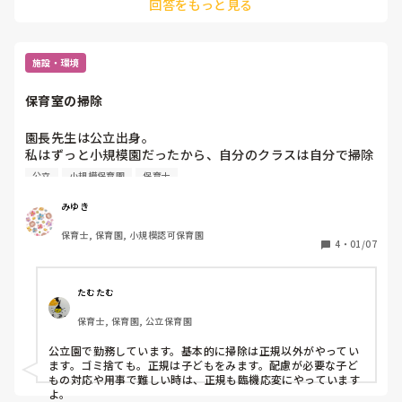
回答をもっと見る
今は小規模園での密接度に（人間関係に）ストレスを感じる毎
日です。気にしなければよいのでしょうが。

色々ですね😥中規模に戻りたいかも知れないです。
施設・環境
保育室の掃除
園長先生は公立出身。

私はずっと小規模園だったから、自分のクラスは自分で掃除
するが当たり前だった。

公立
小規模保育園
保育士
ゴミ箱のゴミ捨ても。

みゆき
公立保育園は、自分が手が空いていても掃除はフリーがやる
保育士, 保育園, 小規模認可保育園
4
・
01/07
たむたむ
保育士, 保育園, 公立保育園
公立園で勤務しています。基本的に掃除は正規以外がやってい
ます。ゴミ捨ても。正規は子どもをみます。配慮が必要な子ど
もの対応や用事で難しい時は、正規も臨機応変にやっています
よ。