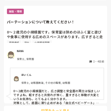
とは諦めます。

必要以上に求めない、関わらないようにします。

あまりにも、困る場合はさらに上に相談します。

施設・環境
そうでもしなければ、相手も気づいてくれないと思うので。
パーテーションについて教えてください！
0〜２歳児の小規模園です。保育室は狭めのほふく室と遊び
や食事に使用する広めのスペースがあります。広すぎると走
り回ったりして落ち着かないので、活動によってパーテーシ
環境構成
安全
小規模保育園
ョンで仕切っています。このパーテーションがウレタンのよ
うな素材で軽いので、ちょっと体が当たると倒れたり、つか
NANA
まり立ちが不安定な子にとっては共倒れになったりで危険で
保育士, 保育園
す。かと言って固定してしまうと活動によって柔軟に移動す
2
・
4日前
ることができなくなってしまうし…以前勤務していた園では
しっかりした重いものを置いていましたが、移動が大変で使
い勝手が悪く、子どもがぶつかって倒れた時に怖い思いをし
ほいくん
ました。

保育士, 幼稚園教諭, その他の職種, 幼稚園
皆さんの園ではどんなもので工夫されていますか？
0〜2歳児の小規模園だと、広さ調整と安全面の両立は悩ましい
ですよね。軽すぎると共倒れが怖く、重すぎると移動が大変と
いうお気持ち、とてもよく分かります。

対策として、底面に滑り止めがある「自立式ベビーゲート」な
ら、つかまり立ちでも倒れにくく移動も楽でおすすめです。ま
回答をもっと見る
た、ストッパー付きキャスターをつけたロー棚を仕切りにすれ