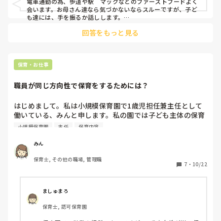
電車通勤の為、歩道や駅　マックなどのファーストフードよく
会います。お母さん達なら気づかないならスルーですが、子ど
も達には、手を振るか話しします。

隣りの市で、2つ隣の駅に降りるので、「先生は∼に住んでる
回答をもっと見る
からね」など言えばいいだけで、年中クラスだと「先生とマッ
クであった」と内緒ばなしのようにゴソゴソと話してくれるこ
もいます。

気づかないふりをすると、気づいて貰えなかった、寂しかった
になるので、意外とお母さん達のほうが気を使ってくれます。

保育・お仕事
ただ駅のホームで「∼先生バイバイまたね」と叫ばれるのは恥
ずかしいです。
職員が同じ方向性で保育をするためには？
はじめまして。私は小規模保育園で1歳児担任兼主任として
働いている、みんと申します。私の園では子ども主体の保育
を心がけています。そこで質問なのですが、みなさんの園で
小規模保育園
主任
保育内容
は、職員が同じ方向性で保育をするために、どのような事を
していますでしょうか？職務会や勉強会など…まだまだ統一
みん
ができず、悩んでいます。アドバイスがあれば教えていただ
保育士, その他の職場, 管理職
きたいです。よろしくお願いします。
7
・
10/22
ましゅまろ
保育士, 認可保育園