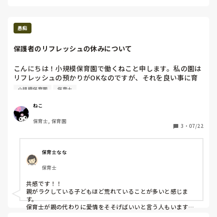
愚痴
保護者のリフレッシュの休みについて
こんにちは！小規模保育園で働くねこと申します。私の園は
リフレッシュの預かりがOKなのですが、それを良い事に育
休中の方が週6で預かりをしています。休みは日曜、祝日の
小規模保育園
保育士
み。子どもはお友達とのトラブルが耐えなかったり、試し行
動をしたりと気持ちが徐々に不安定となっています。それと
ねこ
保護者の方は上の子可愛くない症候群の傾向が強く子どもの
保育士, 保育園
様子を伝えても素っ気ない感じで悲しくなりました。自治体
3
・
07/22
や地域によって預かり方はバラバラだと思いますが、育休中
の方はせめて土曜日は休みにして欲しいなと思います。
保育士なな
保育士
共感です！！

親がラクしている子どもほど荒れていることが多いと感じま
す。

保育士が親の代わりに愛情をそそげばいいと言う人もいます
が、親は子どもにとっては特別で代わりのない唯一無二の存在