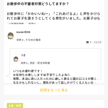
お散歩中の不審者対策どうしてますか？
お散歩中に「かわいいねー」「これあげるよ」と声をかけら
れてお菓子を渡そうとしてくる男性がいました。お菓子はも
らえないと断りましたが、しつこく渡そうとしてきました。
小規模保育園
保育士
にこやかに断り去ろうとしても付いてきて怖くなりました。
ちょっと浮浪者に見えてしまう様な身なりの方だったので余
mame0506
計に怖くて園に戻ってこられて安堵しました。あの時、断っ
保育士, その他の職場
た事で逆上したり追いかけられたらどう対応したら良かった
5
・
12/20
のかなと，考えてしまいました。不審者かもしれないので警
察にも報告し、「そんな時は警察に電話してください」とア
ドバイスも受けたのですが…実際は電話できるのかな？と思
つき
ってしまいました。

保育士, 認証・認定保育園
皆さんの園ではこんな場面の時の対策は考えていますか？教
えて下さい。
いつもお疲れ様です！

お気持ちお察しします😭不安でしたよね💦

実際、本当に良い人だったのに厳しく断ると園の口コミが悪く
なるかもしれないし、悪気があって話しかけてくる人もいるか
もしれないし、、難しいですよね。実際主さんの対応は良かっ
回答をもっと見る
たんだと思います！きっと保育士として子どもたちを守らなき
ゃという防衛反応から、何かある前に通りすがりの人に声を掛
けたり警察に電話かけたりと咄嗟な判断が出来ると思います！
やった事を悔やまず自信持たれて下さいね😊

ちなみにですが、私の園ではお散歩は必ず複数名の保育士がつ
お金・給料