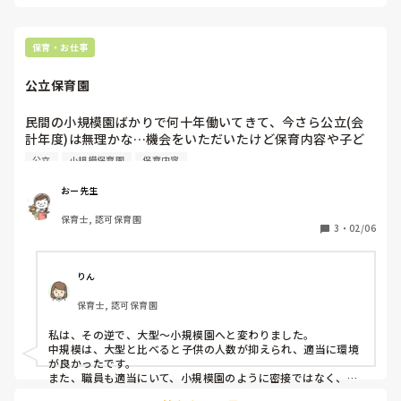
保育・お仕事
公立保育園
民間の小規模園ばかりで何十年働いてきて、今さら公立(会
計年度)は無理かな…機会をいただいたけど保育内容や子ど
もや職員の人数の多さ、広さに、ギャップを感じ疲れてしま
公立
小規模保育園
保育内容
わないかな…
おー先生
保育士, 認可保育園
3
・
02/06
りん
保育士, 認可保育園
私は、その逆で、大型〜小規模園へと変わりました。

中規模は、大型と比べると子供の人数が抑えられ、適当に環境
が良かったです。

また、職員も適当にいて、小規模園のように密接ではなく、楽
でした。
