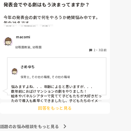
発表会でやる劇はもう決まってますか？
今年の発表会の劇で何をやろうか絶賛悩み中です。

年中25名です。

発表会
幼稚園教諭
保育士
過去に「これは子どもたちも楽しんで大成功だっ
た！」「観客の保護者にも好評だった！」という劇の
 macomi
演目があれば、ぜひ教えてほしいです！

幼稚園教諭, 幼稚園
2
・
3日前
さめゆち
保育士, その他の職種, その他の職場
悩みますよね．．．年齢によると思いますが．．．

数年前におばけマンションの劇をやりました！

絵本やパネルシアターで見てて子どもたちが大好きだっ
たので導入も素早くできましたし、子どもたちのイメー
ジも膨らみやすく自分たちでセリフをどんどん覚えて練
回答をもっと見る
習も本番も楽しんでました！

もし参考になれば．．．
話題のお悩み相談をもっと見る