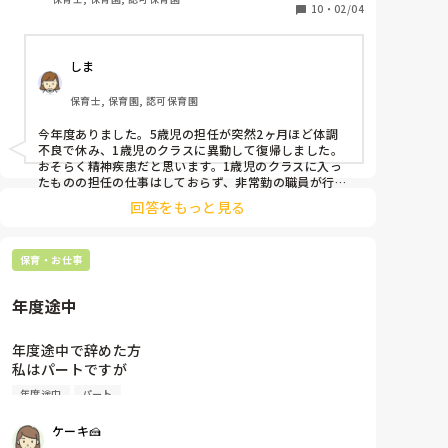
10
・
02/04
しま
保育士, 保育園, 認可保育園
今年度ありました。5歳児の担任が突然2ヶ月ほど体調
不良で休み、1歳児のクラスに異動して復帰しました。
おそらく精神疾患だと思います。1歳児のクラスに入っ
たものの担任の仕事はしておらず、非常勤の職員が行う
保育補助の役回りをしています。新年度からはわかりま
回答をもっと見る
せんが、今は保育を客観的に見るという視点で主任と共
に調整しているようです。
保育・お仕事
年度途中
年度途中で辞めた方

私はパートですが

みなさんの園では

年度途中
パート
年度途中で辞めた方いますか？

大体何月に辞めてますか？

ケーキ🍰
私は今のところで3年目入ります