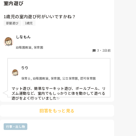
室内遊び
1歳児の室内遊び何がいいですかね？
部屋遊び
1歳児
しなもん
幼稚園教諭, 保育園
3
・
2日前
りり
保育士, 幼稚園教諭, 保育園, 公立保育園, 認可保育園
マット遊び、簡単なサーキット遊び、ボールプール、リ
ズム運動など、室内でもしっかりと体を動かして遊べる
遊びをよく行っていました✨
回答をもっと見る
行事・出し物