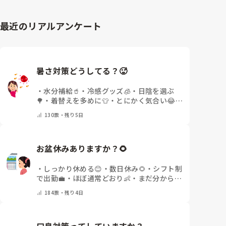
最近のリアルアンケート
暑さ対策どうしてる？🥵
・
水分補給🥤
・
冷感グッズ🧊
・
日陰を選ぶ
🌳
・
着替えを多めに👕
・
とにかく気合い😂
・
その他(コメントで教えてください)
130
票・
残り5日
お盆休みありますか？🌻
・
しっかり休める😊
・
数日休み🌻
・
シフト制
で出勤💼
・
ほぼ通常どおり👶
・
まだ分からな
い🤔
・
その他(コメントで教えてください)
184
票・
残り4日
口臭対策ってしていますか？