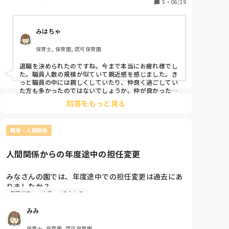
です。
5
・
06/29
みはちゃ
保育士, 保育園, 認可保育園
退職を決められたのですね。今まで本当にお疲れ様でし
た。職員人数の規模が似ていて親近感を感じました。き
っと職員の中には親しくしていたり、仲良く過ごしてい
た方も多かったのではないでしょうか。仲が良かった方
にだけでも退職することを伝えると相手もきちんと送り
回答をもっと見る
出せたり感謝の気持ちを伝え合うことができるのではと
思いました！
職場・人間関係
人間関係からの年度途中の担任変更
みなさんの園では、年度途中での担任変更は過去にあ
りましたか？

年度途中
人権
ストレス
産休に入る先生が居るとか、異動ではなく、人間関係
での担任変更です。

みみ
精神的にダメージの負った先生を他クラスに入れた
り、フリーにしたりなどです。
保育士, 保育園, 認可保育園