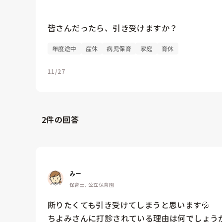
年度途中
産休
病児保育
家庭
育休
11/27
2
件の回答
みー
保育士, 公立保育園
断りたくても引き受けてしまうと思います💦　

ちよみさんに打診されている理由は何でしょうか