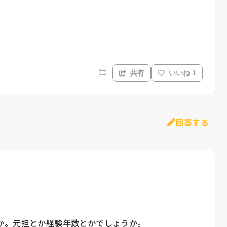
共有
いいね 1
回答する
。元担とか経験年数とかでしょうか。
