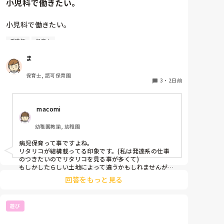
小児科で働きたい。
小児科で働きたい。

看護師
保育士
保育士2年目です。

ま
今は保育園勤務ですが、

本当は小児科で保育士として

保育士, 認可保育園
働きたいです。

3
・
2日前
しかし、地方なのかそのような求人が

 macomi
ほぼなく、ホームページなどもチェック

していますが見つかりません😭

幼稚園教諭, 幼稚園
もともと、看護師を目指していたのもあって、、

病児保育って事ですよね。

もちろん医療的なことができないのは

リタリコが結構載ってる印象です。(私は発達系の仕事
わかっていますが💦

のつきたいのでリタリコを見る事が多くて)

もしかしたらしい土地によって違うかもしれませんが、
検索してみてください！
何かよい求人サイトなどがあれば

回答をもっと見る
教えてください。
遊び