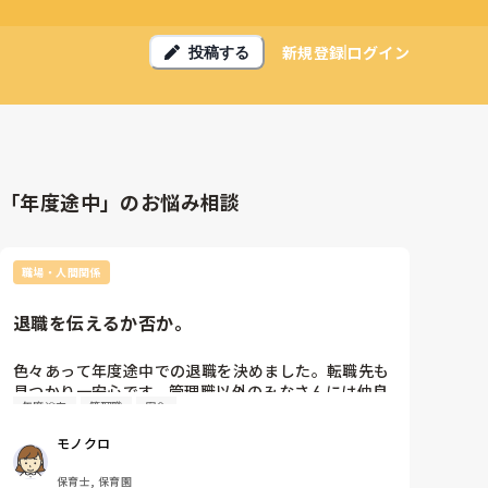
新規登録
ログイン
投稿する
「年度途中」のお悩み相談
職場・人間関係
退職を伝えるか否か。
色々あって年度途中での退職を決めました。転職先も
見つかり一安心です。管理職以外のみなさんには仲良
年度途中
管理職
安全
くしていただき、とても寂しいのですが…心も身体も
限界を感じています。周りに退職を伝えた方がいいの
モノクロ
か、すっと消えた方がいいのか、迷ってます。皆さん
ならどうされますか？？職員30人未満の小規模保育園
保育士, 保育園