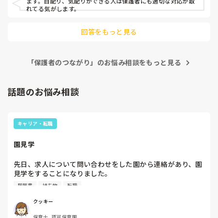
ます。目配り、気配りができる人は保護者にも適切な対応が取
れてる気がします。
回答をもっと見る
「保護者のつながり」のお悩み相談をもっと見る
話題のお悩み相談
キャリア・転職
園見学
先日、求人について問い合わせをした園から連絡があり、園
見学をすることになりました。

私としては求人に応募したという認識ですが、『園見学をご
履歴書
持ち物
転職
案内させていただきたいです』とのことで持ち物について質
問しましたが、見学なので特にありませんとのこと

クッキー
保育士, 認可保育園