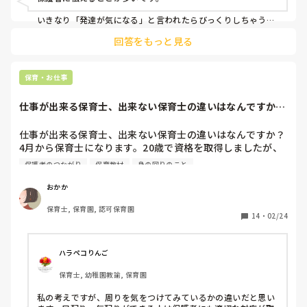
いきなり「発達が気になる」と言われたらびっくりしちゃうと
思うので「最近こんな様子があって〜」と事実をやわらかく伝
回答をもっと見る
えるようにしています。

信頼関係がないとなかなか難しいので、普段のコミュニケーシ
ョンも大事にしていますよ😊
保育・お仕事
仕事が出来る保育士、出来ない保育士の違いはなんですか？
4月から保育士に...
仕事が出来る保育士、出来ない保育士の違いはなんですか？

4月から保育士になります。20歳で資格を取得しましたが、
畑違いの仕事をしてきました。

保護者のつながり
保育教材
身の回りのこと
一生懸命頑張りたいと思っているので、両者の違いや、どん
なところで差が出るのか参考程度にお伺いしたいです！
おかか
保育士, 保育園, 認可保育園
14
・
02/24
ハラペコりんご
保育士, 幼稚園教諭, 保育園
私の考えですが、周りを気をつけてみているかの違いだと思い