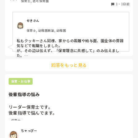
保育士, 認可保育園
ところに重きを置いています

1
・
1日前
もちろんそんなことは話せませんが

皆さんは、志望動機をどのように答えていますか？また、本
音はどうですか？
せきさん
保育士, 幼稚園教諭, 幼稚園
私もクッキーさん同様、家からの距離や給与面、園全体の雰囲
気などで転職をしました。

が、その辺は伝えず、「保育理念に共感して」のみ伝えまし
た。

あとは、自分の長所や得意なことが活かせそうだと感じたと伝
回答をもっと見る
保育・お仕事
後輩指導の悩み
リーダー保育士です。

後輩指導で悩んでます。

初めて年長を持つ後輩がいますが

保育士
初めての割にわからないことを聞きにこなかったり、聞かな
いで様子見てると直前になるまで何もアクションがなかった
ちゃっぴー
り
