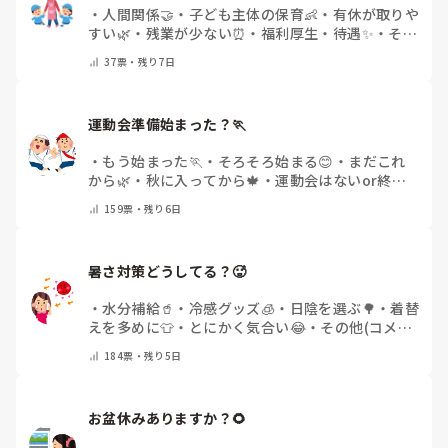
・
人間関係🤝
・
子ども主体の保育👶
・
有休が取りや
すい🌿
・
残業が少ない⏰
・
福利厚生・待遇✨
・
その
他(コメントで教えてください)
37
票・
残り7日
運動会準備始まった？🏃
・
もう始まった🏃
・
そろそろ始まる😊
・
まだこれ
から🌿
・
秋に入ってから🍁
・
運動会はないor終わ
った✨
・
その他(コメントで教えてください)
159
票・
残り6日
暑さ対策どうしてる？🥵
・
水分補給🥤
・
冷感グッズ🧊
・
日陰を選ぶ🌳
・
着替
えを多めに👕
・
とにかく気合い😂
・
その他(コメン
トで教えてください)
184
票・
残り5日
お盆休みありますか？🌻