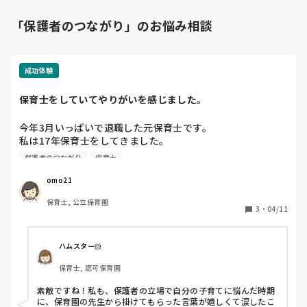
「保護者のつながり」のお悩み相談
成功体験
保育士をしていてやりがいを感じました。
今年3月いっぱいで退職した元保育士です。

私は17年保育士をしてきました。

その中で保護者対応は難しいことばかりでした。どのように
保護者のつながり
保育士
納得してもらえるか、どうやって寄り添えるかを日々考えて
きました。

omo21
ある時、育児に悩みを持ったお母さんがいました。話を聞い
保育士, 公立保育園
てもらうだけでも気持ちは晴れる。そして、「頑張らなくて
3
・
04/11
もいいよ！十分頑張ってる」気が抜けて涙を流されていまし
た。「先生に話してよかった」と言ってもらった時は私も泣
いてしまいました。

ハムスター🐹
お母さんとの関係は強くなりました。
保育士, 認可保育園
素敵ですね！私も、保護者の立場で自分の子育てに悩んだ時期
に、保育園の先生から掛けてもらった言葉が嬉しくて涙したこ