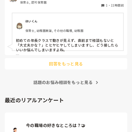
保育士, 認可保育園
他の職員に聞いてる様子もなくて

1
・
21時間前
もう何考えてるんだかさっぱりです。

よほど自分に聞きづらいのか、聞く必要性さえ感じないの
ほいくん
か、もうよくわからないです。

保育士, 幼稚園教諭, その他の職種, 幼稚園
対応にも悩みます。
初めての年長クラスで動きが見えず、直前まで相談もないと
「大丈夫かな？」とヒヤヒヤしてしまいますし、どう接したら
いいか悩んでしまいますよね。

後輩側は「何が分からないかも分からない状態」だったり、
回答をもっと見る
「こんなこと聞いたら迷惑かな」と抱え込んでいるケースがと
ても多いです。

待つスタイルから一歩踏み出して、リーダー側から「〇〇の
話題のお悩み相談をもっと見る
件、どこまで進んだ？」「困ってることない？」と具体的に声
をかけて進捗を確認する仕組みを作ってみてください。

「毎日夕方に5分だけ進捗確認の時間を取る」などルール化し
最近のリアルアンケート
てしまうと、後輩も質問しやすくなりますよ。一人で抱え込ま
ず、声をかけやすい雰囲気作りから試してみてくださいね。
今の職場の好きなところは？🤝 