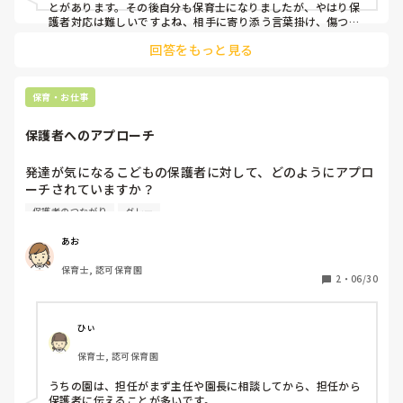
とがあります。その後自分も保育士になりましたが、やはり保
護者対応は難しいですよね、相手に寄り添う言葉掛け、傷つけ
ないようにする言葉掛け、ある意味子ども達への言葉掛けより
回答をもっと見る
も神経使うかもしれませんね。お仕事退職されたとのことです
が、今までの素晴らしいご経験があるから、omo21さんはき
保育・お仕事
保護者へのアプローチ
発達が気になるこどもの保護者に対して、どのようにアプロ
ーチされていますか？

保護者のつながり
グレー
担任と主任もしくは園長が保護者にアプローチする園があれ
ば、園側からは何もアプローチをしない園もあります。

あお
保育士, 認可保育園
勤務先ではいかがですか？
2
・
06/30
ひぃ
保育士, 認可保育園
うちの園は、担任がまず主任や園長に相談してから、担任から
保護者に伝えることが多いです。
