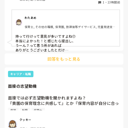
このような場合は本当に見学だけで終了なのでしょうか？

1
・
23時間前
それとも、やはり履歴書や職務経歴書を持参した方が良いの
でしょうか？
わたあめ
保育士, その他の職種, 保育園, 放課後等デイサービス, 児童発達支援
施設
持って行けって意見が多いですよね🥺

本当によかった！と感じたら提出し、

うーん？って思う所があれば

ありがとうございましたとだけ

伝えて個人情報の履歴書は渡さず帰ります🥺！

回答をもっと見る
一応、持参の準備だけはしときます！

キャリア・転職
面接の志望動機
面接では必ず志望動機を聞かれますよね？

『貴園の保育理念に共感して』とか『保育内容が自分に合っ
てると思いました』等々が多いかと思いますが、実際はどう
面接
転職
保育士
なのでしょうか？

私自身、園の雰囲気とか園の規模、保育内容は勘案しますが
クッキー
正直なところ、家から通いやすいか、給与はどうか…という