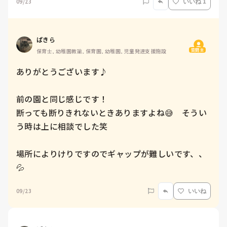
09/23
いいね 1
ぱきら
質問主
保育士, 幼稚園教諭, 保育園, 幼稚園, 児童発達支援施設
ありがとうございます♪

前の園と同じ感じです！

断っても断りきれないときありますよね😅　そうい
う時は上に相談でした笑

場所によりけりですのでギャップが難しいです、、
💦
09/23
いいね