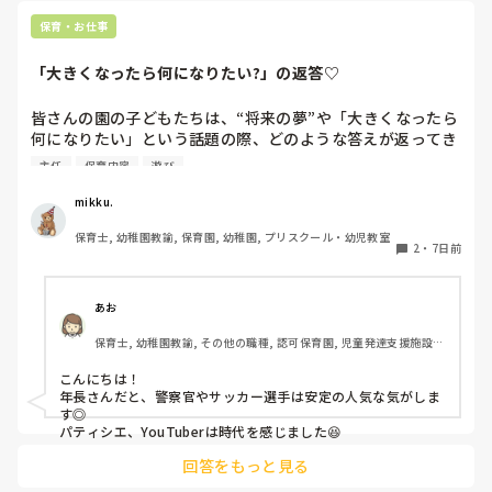
保育・お仕事
「大きくなったら何になりたい?」の返答♡
皆さんの園の子どもたちは、“将来の夢”や「大きくなったら
何になりたい」という話題の際、どのような答えが返ってき
ますか⁇

主任
保育内容
遊び
「ほいくえんのせんせい！」「ようちえんのせんせい！」と
mikku.
言ってくれる女児もたくさんいてなんだか嬉しくなります♪

保育士, 幼稚園教諭, 保育園, 幼稚園, プリスクール・幼児教室
2
・
7日前
最近の子どもたちの「大きくなったら」事情を知りたいです
＾＾
あお
保育士, 幼稚園教諭, その他の職種, 認可保育園, 児童発達支援施設, 
その他の職場, 管理職
こんにちは！

年長さんだと、警察官やサッカー選手は安定の人気な気がしま
す◎

パティシエ、YouTuberは時代を感じました😆
回答をもっと見る