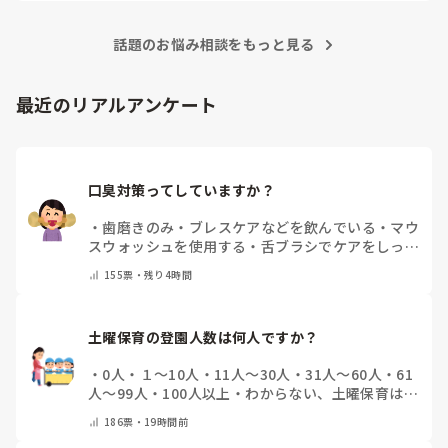
ピアノは練習あるのみだと思うので、無理なくがんばってくだ
さいね！
話題のお悩み相談をもっと見る
最近のリアルアンケート
口臭対策ってしていますか？
・
歯磨きのみ
・
ブレスケアなどを飲んでいる
・
マウ
スウォッシュを使用する
・
舌ブラシでケアをしっか
りする
・
フリスクをかじる
・
気にしたことない
・
そ
155
票・
残り4時間
の他(コメントで教えて下さい)
土曜保育の登園人数は何人ですか？
・
0人
・
１～10人
・
11人～30人
・
31人～60人
・
61
人～99人
・
100人以上
・
わからない、土曜保育はな
い
・
その他(コメントで教えて下さい)
186
票・
19時間前