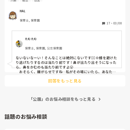
公園
散歩
給食
て思わず避けました。するとそれを近くで見ていた先生に
「避けてる場合じゃない」と怒られたのですが保育士は虫を
HAL
避けることすらしてはいけないのでしょうか？

保育士, 保育園
17
・
03/08
また、ある時自分が補助で入ってるクラスが給食後着替えと
かを終えコットに横になって落ち着いたタイミングで鼻をか
んでいたのですが、それを見た先生が

たむたむ
「そんなことする暇あるならこっちいつもより人少ないから
保育士, 保育園, 公立保育園
手伝え」と怒られました。確かに先生が1人休みだったので
すが補助の先生が入りいつも通りでした。

ないないなーい！そんなことは絶対にないです🙅‍♀️💢蜂を避けた
保育士は鼻をかんではいけないのでしょうか？
り逃げたりするのは当たり前です！鼻が出たり出そうになった
ら、鼻をかむのも当たり前ですよ😤

　おそらく、嫌がらせですね…私がその場にいたら、あなたを
助けてあげられたのに。
回答をもっと見る
「公園」のお悩み相談をもっと見る
話題のお悩み相談