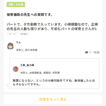
保育・お仕事
保育補助の先生への質問です。
パートで、夕方勤務で入っています。小規模園なので、正規
の先生の人数も限りがあり、午前もパートの保育士さんが1
人いたのですが、辞められて配置的にはギリギリで回されて
パート
保育士
おり、正規の先生の休みが取りにくい状態です。

私自身、他にダブルワークもせず、午前、自分の家の用事だ
りん
けで特に忙しくもないので、もともと、100名を超える保育
保育士, 認可保育園
園でフリーをしていたこともあり、午前保育も業務的には大
7
・
7日前
変なので毎日は体力的には辛いですが、さほど苦にはなりま
せん。

工房_森の苺
上のような状況だと、皆さんなら、午前保育、手伝います
保育士, 幼稚園教諭, 看護師, 保育園
か？

園長からは、この日、大丈夫とか聞かれたりします。が、辛
無理にならない、というのか絶対条件ですね。身体壊したら元
ければ大丈夫だからとも言われます。正規の先生の体力の方
も子もないですやん。
も心配です。

新しく採用が決まるまで、どうしようかと思ってます。
回答をもっと見る