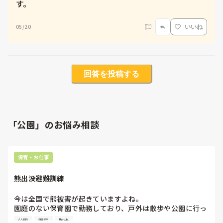
す。
05/20
いいね
回答を投稿する
「公園」のお悩み相談
保育・お仕事
熊出没避難訓練
今は全国で熊被害が起きていますよね。

園庭のない保育園で勤務しており、戸外は散歩や公園に行っ
ていましたが今年は園の周辺を少し歩く程度にしています。

公園
園庭
散歩