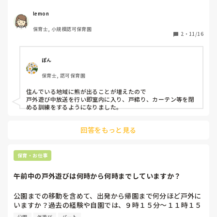
熊出没警報が出た時はしばらくやめているので、室内で子ど
もたちにどう楽しんでもらうか、体を動かすかなどネタも尽
lemon
きてきました😢

保育士, 小規模認可保育園
熊出没に際しての避難訓練を実施している所もあるとニュー
2
・
11/16
スでみました。はじめて、訓練をやってみるのですが室内に
いて、クマを見かけたときにどうするか、やっている園があ
れば知りたいです
ぽん
保育士, 認可保育園
住んでいる地域に熊が出ることが増えたので

戸外遊び中放送を行い即室内に入り、戸締り、カーテン等を閉
回答をもっと見る
保育・お仕事
午前中の戸外遊びは何時から何時までしていますか？
公園までの移動を含めて、出発から帰園まで何分ほど戸外に
いますか？過去の経験や自園では、９時１５分～１１時１５
分や、１０時～１１時となっています。

公園
外遊び
パート