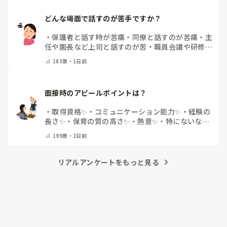
どんな場面で話すのが苦手ですか？
・
保護者と話す時が苦痛
・
同僚と話すのが苦痛
・
主
任や園長など上司と話すのが苦
・
職員会議や研修場
面で話すのが苦
・
話すことは苦痛じゃない♡
・
その
183
票・
1日前
他(コメントで教えてください)
面接時のアピールポイントは？
・
取得資格✨
・
コミュニケーション能力✨
・
経験の
長さ✨
・
保育の質の高さ✨
・
熱意✨
・
特にないな
・
その他(コメントで教えて下さい)
199
票・
2日前
リアルアンケートをもっと見る