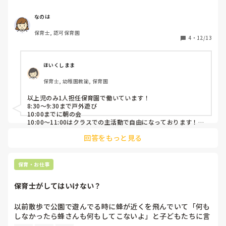
園によって、お昼寝設定が短め・長めなど午前中の活動時間
なのは
によって変化する印象です。
保育士, 認可保育園
4
・
12/13
ほいくしまま
保育士, 幼稚園教諭, 保育園
以上児のみ1人担任保育園で働いています！

8:30〜9:30まで戸外遊び

10:00までに朝の会

10:00〜11:00はクラスでの主活動で自由になっております！

回答をもっと見る
ちなみにお昼寝は年少のみ13:00-15:00です！
保育・お仕事
保育士がしてはいけない？
以前散歩で公園で遊んでる時に蜂が近くを飛んでいて「何も
しなかったら蜂さんも何もしてこないよ」と子どもたちに言
っていました。その時ふとその蜂が私の顔目掛けて飛んでき