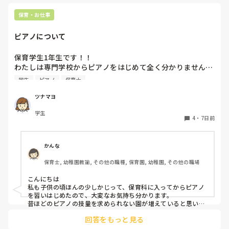
保育・お仕事
ピアノについて
保育学生1年生です！！

わたしは専門学校からピアノをはじめて全く分かりません…

ピアノはとりあえず弾きまくれ！と言われましたがいまいち
学生
ピアノ
保育士
家でも練習する気になりません…ピアノ弾け無さすぎて友達
にもこんな苦戦してる人はじめて見たと言われる始末です🥲︎

ツナマヨ
保育士になって弾かなきゃいけないと考えるだけでゾッとし
学生
ます😭

4
・
7日前
ピアノ苦手な方いますか、？後先のことを考えるととても不
安です、
かんな
保育士, 幼稚園教諭, その他の職種, 保育園, 幼稚園, その他の職場
こんにちは

私も子供の頃ほんの少しかじって、保育科に入ってからピアノ
を習いはじめたので、大変なお気持ち分かります。

昔ほどのピアノの技量を求められない園が増えていると思いま
す。

回答をもっと見る
人前で弾くのも回数をこなすしかないかもです(^_^;)
