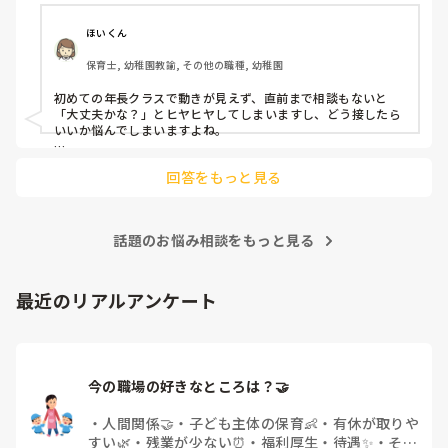
よほど自分に聞きづらいのか、聞く必要性さえ感じないの
ほいくん
か、もうよくわからないです。

保育士, 幼稚園教諭, その他の職種, 幼稚園
対応にも悩みます。
初めての年長クラスで動きが見えず、直前まで相談もないと
「大丈夫かな？」とヒヤヒヤしてしまいますし、どう接したら
いいか悩んでしまいますよね。

後輩側は「何が分からないかも分からない状態」だったり、
回答をもっと見る
「こんなこと聞いたら迷惑かな」と抱え込んでいるケースがと
ても多いです。

待つスタイルから一歩踏み出して、リーダー側から「〇〇の
話題のお悩み相談をもっと見る
件、どこまで進んだ？」「困ってることない？」と具体的に声
をかけて進捗を確認する仕組みを作ってみてください。

「毎日夕方に5分だけ進捗確認の時間を取る」などルール化し
最近のリアルアンケート
てしまうと、後輩も質問しやすくなりますよ。一人で抱え込ま
ず、声をかけやすい雰囲気作りから試してみてくださいね。
今の職場の好きなところは？🤝 
・
人間関係🤝
・
子ども主体の保育👶
・
有休が取りや
すい🌿
・
残業が少ない⏰
・
福利厚生・待遇✨
・
その