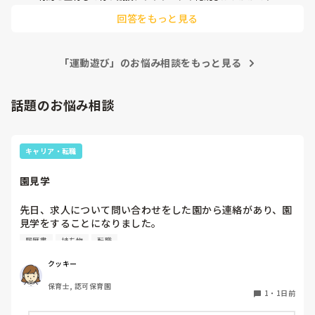
か？技もたくさんあって、子どもたちも練習頑張ると思います
回答をもっと見る
🎶
「運動遊び」のお悩み相談をもっと見る
話題のお悩み相談
キャリア・転職
園見学
先日、求人について問い合わせをした園から連絡があり、園
見学をすることになりました。

私としては求人に応募したという認識ですが、『園見学をご
履歴書
持ち物
転職
案内させていただきたいです』とのことで持ち物について質
問しましたが、見学なので特にありませんとのこと

クッキー
保育士, 認可保育園
このような場合は本当に見学だけで終了なのでしょうか？

1
・
1日前
それとも、やはり履歴書や職務経歴書を持参した方が良いの