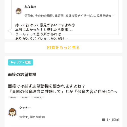
でしょうか？
わたあめ
保育士, その他の職種, 保育園, 放課後等デイサービス, 児童発達支援
施設
持って行けって意見が多いですよね🥺

本当によかった！と感じたら提出し、

うーん？って思う所があれば

ありがとうございましたとだけ

伝えて個人情報の履歴書は渡さず帰ります🥺！

回答をもっと見る
一応、持参の準備だけはしときます！

キャリア・転職
面接の志望動機
面接では必ず志望動機を聞かれますよね？

『貴園の保育理念に共感して』とか『保育内容が自分に合っ
てると思いました』等々が多いかと思いますが、実際はどう
面接
転職
保育士
なのでしょうか？

私自身、園の雰囲気とか園の規模、保育内容は勘案しますが
クッキー
正直なところ、家から通いやすいか、給与はどうか…という
保育士, 認可保育園
ところに重きを置いています

1
・
1日前
もちろんそんなことは話せませんが
