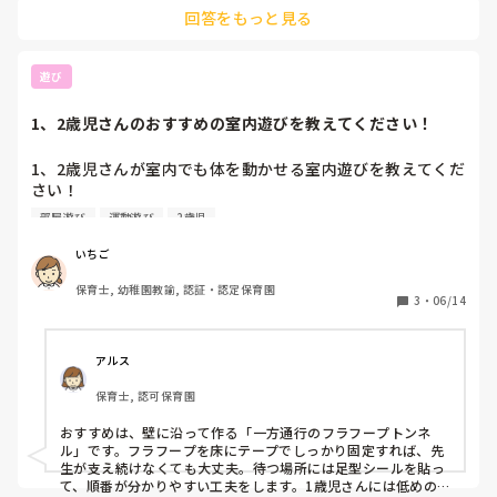
言葉では上手く伝わらない、忘れることがあるので、連絡ノー
回答をもっと見る
トを活用する時もありました。

若い先生にも経験を積んで欲しい思いがあり

細かく記入していて、次の週に繋げるようにします。

みんなで回すようにしましたが

来年は違うやり方の方がいいのかな？と考えています。

「それぞれのやり方を通す」先生の集まりでは、そのやり方は
遊び
1、2歳児さんのおすすめの室内遊びを教えてください！
同じような環境の方いらっしゃれば

色々な方法を教えていただきたいです！！
1、2歳児さんが室内でも体を動かせる室内遊びを教えてくだ
さい！

普段室内遊びではセンサリーマット、カラーボール遊び、リ
部屋遊び
運動遊び
2歳児
トミックスカーフ、新聞紙遊びを行っています！園にあるも
のや身近にあるもので教えて欲しいです🙇🏻‍♀️

いちご
小規模園のため職員の数は各クラスに2～3人のため職員が少
保育士, 幼稚園教諭, 認証・認定保育園
人数でも行えるものだとありがたいです💦また園には広いホ
3
・
06/14
ールはありません😞

アルス
保育士, 認可保育園
おすすめは、壁に沿って作る「一方通行のフラフープトンネ
ル」です。フラフープを床にテープでしっかり固定すれば、先
生が支え続けなくても大丈夫。待つ場所には足型シールを貼っ
て、順番が分かりやすい工夫をします。1歳児さんには低めの