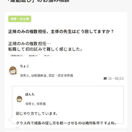
保育・お仕事
正規のみの複数担任、主導の先生はどう回してますか？
正規のみの複数担任…

転職して初の試みで難しく感じました。

運動遊び
発表会
主任
クラス主任の先生とあと3人は正規で経験年数もバラバラ。

子ども達にお話したり活動を考えたりする、その日主導で行
ちょこ
う先生を全員で1週間交代でまわしています。

保育士, 幼稚園教諭, 認証・認定保育園
主じゃない週は掃除や補助などを行います。

11
・
02/11
今年1年このやり方でやってみましたが、

ぽんた
主が1週間で変わる為、活動や遊びに連続性がありません。

保育士, 保育園
ここを育てたいなーとやり始めた遊びも途切れてしまいま
す…

同じやり方でしています。

運動会や発表会の時期が1番やりにくかったです。

クラス内では話し合えていましたが、それぞれの先生の思い
クラス内で成長の促し方を統一させるのは絶対条件ですよね。

があるので中々難しかったです…
