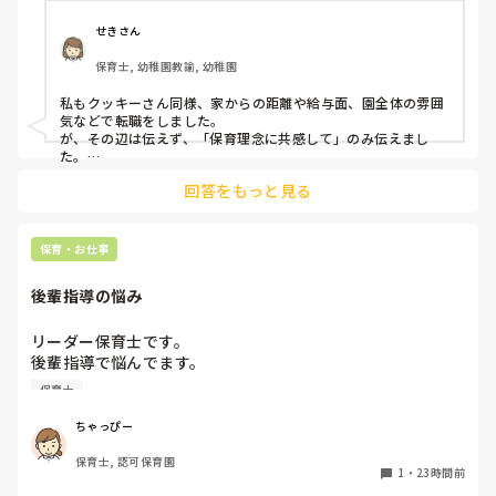
皆さんは、志望動機をどのように答えていますか？また、本
音はどうですか？
せきさん
保育士, 幼稚園教諭, 幼稚園
私もクッキーさん同様、家からの距離や給与面、園全体の雰囲
気などで転職をしました。

が、その辺は伝えず、「保育理念に共感して」のみ伝えまし
た。

あとは、自分の長所や得意なことが活かせそうだと感じたと伝
回答をもっと見る
保育・お仕事
後輩指導の悩み
リーダー保育士です。

後輩指導で悩んでます。

初めて年長を持つ後輩がいますが

保育士
初めての割にわからないことを聞きにこなかったり、聞かな
いで様子見てると直前になるまで何もアクションがなかった
ちゃっぴー
り

保育士, 認可保育園
他の職員に聞いてる様子もなくて

1
・
23時間前
もう何考えてるんだかさっぱりです。
