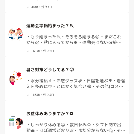
他(コメントで教えてください)
44
票・
残り7日
運動会準備始まった？🏃
・
もう始まった🏃
・
そろそろ始まる😊
・
まだこれ
から🌿
・
秋に入ってから🍁
・
運動会はないor終わ
った✨
・
その他(コメントで教えてください)
161
票・
残り6日
暑さ対策どうしてる？🥵
・
水分補給🥤
・
冷感グッズ🧊
・
日陰を選ぶ🌳
・
着替
えを多めに👕
・
とにかく気合い😂
・
その他(コメン
トで教えてください)
185
票・
残り5日
お盆休みありますか？🌻
・
しっかり休める😊
・
数日休み🌻
・
シフト制で出
勤💼
・
ほぼ通常どおり👶
・
まだ分からない🤔
・
その