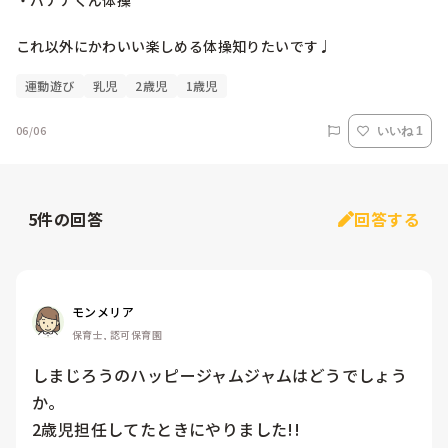
・バナナくん体操

これ以外にかわいい楽しめる体操知りたいです♩
運動遊び
乳児
2歳児
1歳児
06/06
いいね 1
5
件の回答
回答する
モンメリア
保育士, 認可保育園
しまじろうのハッピージャムジャムはどうでしょう
か。

2歳児担任してたときにやりました!!