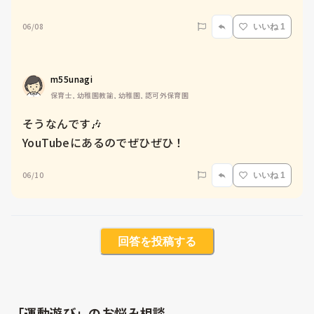
06/08
いいね 1
m55unagi
保育士, 幼稚園教諭, 幼稚園, 認可外保育園
そうなんです🎶

YouTubeにあるのでぜひぜひ！
06/10
いいね 1
回答を投稿する
「運動遊び」のお悩み相談