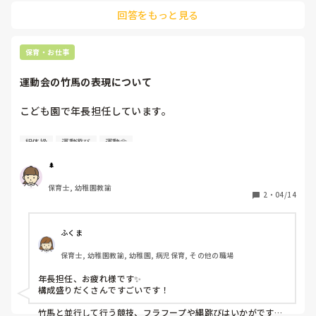
腹ばい、2歳児さんには少し浮かせたまたぎ用など、高さを変
回答をもっと見る
えるとみんなが楽しめます。

声掛けは、ちょっとのんびり、優しいトーンがコツです。

「〇〇ちゃん、前のワニさんをまてまて〜、どうぞ！」

「お腹ペッタンコでシュッ、シュッ。おっとっと、上手！」

保育・お仕事
先生が完璧にやろうと焦らず、少しのんびり関わる方が、子ど
もたちも落ち着いて安全に遊べると思います。応援していま
運動会の竹馬の表現について
こども園で年長担任しています。

年長の運動会で竹馬をします。構成として組体操やフラッグ
組体操
運動遊び
運動会
の運動表現をしてから竹馬にして感動をあたえられたらと思
ってます。

🌲
ストーリーの作り方としてなにがよい題材があれば教えてい
保育士, 幼稚園教諭
ただきたいです。

2
・
04/14
また、竹馬と平行して行う競技（組体操やフラッグ）の他に
ふくま
保育士, 幼稚園教諭, 幼稚園, 病児保育, その他の職場
年長担任、お疲れ様です✨

構成盛りだくさんですごいです！

竹馬と並行して行う競技、フラフープや縄跳びはいかがです