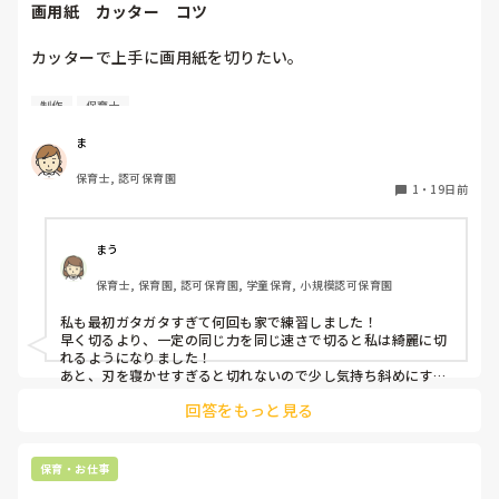
画用紙　カッター　コツ
カッターで上手に画用紙を切りたい。

保育士2年目です。不器用です><

制作
保育士
同じクラスの先生がカッターで画用紙を

ま
半分にサッと切っているのを見て

保育士, 認可保育園
私も挑戦しましたが、ガタガタになったり

1
・
19日前
綺麗に切れません‥

折り目をしっかりつける、カッターマットを

まう
使うなどコツを調べたものの、なかなか

保育士, 保育園, 認可保育園, 学童保育, 小規模認可保育園
上手くいきません‥

私も最初ガタガタすぎて何回も家で練習しました！

回数を重ねるのが大事かと思いますが、、

早く切るより、一定の同じ力を同じ速さで切ると私は綺麗に切
先輩方、これなら上手に切れるよ！という

れるようになりました！

やり方があれば教えていただきたいです。
あと、刃を寝かせすぎると切れないので少し気持ち斜めにする
といいかもです！

回答をもっと見る
きっと自分の上手く切れる角度、速さがあると思うのでたくさ
ん練習してみてください🥺！
保育・お仕事