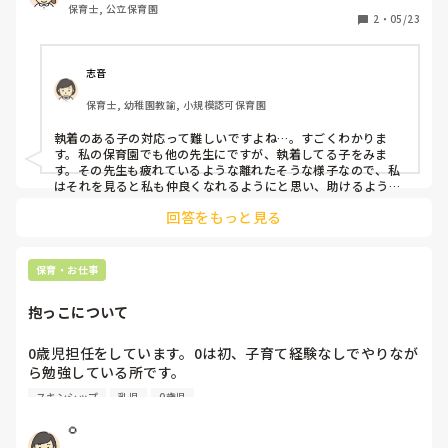
保育士, 公立保育園
こするまでしつこく追いかけてきます。特に困るのは寝かし
2
・
05/23
つけで、私がそばにいって抱っこやトントンするまで、ひた
すら大きい声で呼び続けます。そのわりに私がついても身体
が動いて一向に寝る気配はなし。他の担任も、「みー先生来
志音
てくれるから待ってようね」など声かけしてくださいます
保育士, 幼稚園教諭, 小規模認可保育園
が、効果なしです。

場面の切り替え時や、友だちが嫌がっているのにやり続ける
執着のある子の対応って難しいですよね…。すごくわかりま
など、構ってほしくてわざとダメなことを繰り返します。
す。私の保育園でも他の先生にですが、執着してる子をみま
(トイレの時にわざと遠くまで走るなど)

す。その先生も疲れているような離れたそうな様子なので、私
トイレの時はできるだけ個別、あるいは2対1くらいでじっく
はそれを見ると私も仲良くなれるようにと思い、助けるように
しています。周りの先生にも悩みを打ち明けて助けてもらうよ
り関われるように意識しています。

回答をもっと見る
うにじゃないですが、、、話し合ってみるのもいいかもしれま
家庭ではしっかり目をかけてもらっている感じで、愛情不足
せんね。
な感じはしません。

先日その子に特に意識して関わると、いい方向に様子が変わ
保育・お仕事
っていましたが、他にも４人担当児がおり、毎日その子にフ
ォーカス当てるのは難しいです。

抱っこについて
どうしたらいいのか悩んでいます…

0歳児担任をしています。0は初、子育て経験なしでやりなが
ら勉強している所です。

6ヶ月の子がいるのですが、抱っこをすると体をのけぞって
スキンシップ
乳児
0歳児
しまい、うまく抱っこができません。(恥ずかしながら)まん
まる抱っこがいいよと言われているのですが、しようとする
🌻