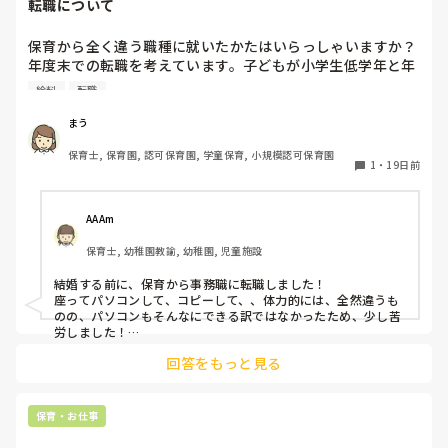
転職について
保育から全く違う職種に就いたかたはいらっしゃいますか？

年度末での転職を考えています。子どもが小学生低学年と年
中がいます。

給料
転職
保育士だと早番遅番ができず、パートのみになってしまうの
がきつく、可能なら正社員で働きたいです。

まう
１０年程、保育しかやってこなかった自分が何ができるか不
保育士, 保育園, 認可保育園, 学童保育, 小規模認可保育園
安があり、また保育で探すか、一旦離れるかひたすら悩んで
1
・
19日前
おります。。
AAAm
保育士, 幼稚園教諭, 幼稚園, 児童施設
結婚する前に、保育から事務職に転職しました！

座ってパソコンして、コピーして、、体力的には、全然違うも
のの、パソコンもそんなにできる訳ではなかったため、少し苦
労しました！

そして、結局座って仕事するの向いてないなぁ…と思い、出産
回答をもっと見る
前に辞めて、子どもが2歳になった時、保育の世界に戻ってし
まいました！

やっぱり保育は楽しいな、と気付けただけでも、違う業種に転
職して良かったなぁと思います！
保育・お仕事