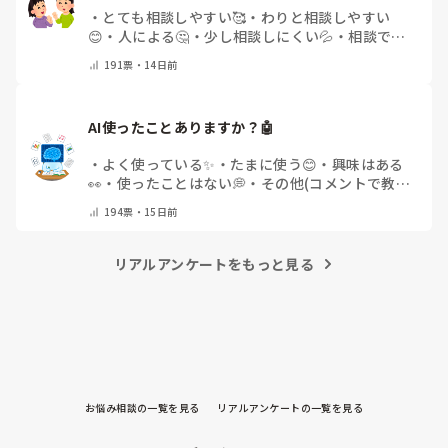
・
とても相談しやすい🥰
・
わりと相談しやすい
😊
・
人による🤔
・
少し相談しにくい💦
・
相談でき
る人が少ない😢
・
その他(コメントで教えてくださ
191
票・
14日前
い)
AI使ったことありますか？🤖
・
よく使っている✨
・
たまに使う😊
・
興味はある
👀
・
使ったことはない💭
・
その他(コメントで教え
てください)
194
票・
15日前
リアルアンケートをもっと見る
お悩み相談の一覧を見る
リアルアンケートの一覧を見る