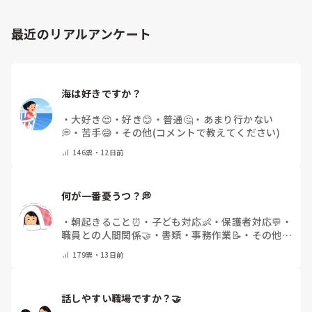
最近のリアルアンケート
海は好きですか？
・
大好き😍
・
好き😊
・
普通🤔
・
あまり行かない
💭
・
苦手😅
・
その他(コメントで教えてください)
146
票・
12日前
何が一番憂うつ？💭
・
朝起きること⏰
・
子ども対応👶
・
保護者対応💬
・
職員との人間関係🤝
・
書類・事務作業📝
・
その他
(コメントで教えてください)
179
票・
13日前
話しやすい職場ですか？🤝