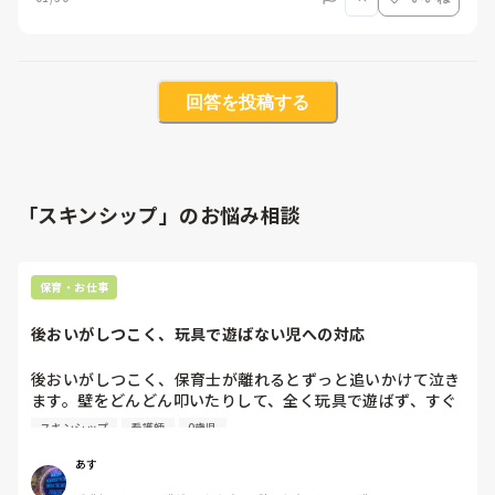
回答を投稿する
「スキンシップ」のお悩み相談
保育・お仕事
後おいがしつこく、玩具で遊ばない児への対応
後おいがしつこく、保育士が離れるとずっと追いかけて泣き
ます。壁をどんどん叩いたりして、全く玩具で遊ばず、すぐ
に空きてしまうのか、

スキンシップ
看護師
0歳児
玩具を投げます。保育者がつなげてみたりしますが、壊すだ
けで自分から他の園児と遊ぼうとしません。何か良い方法
あす
は、ありますか？