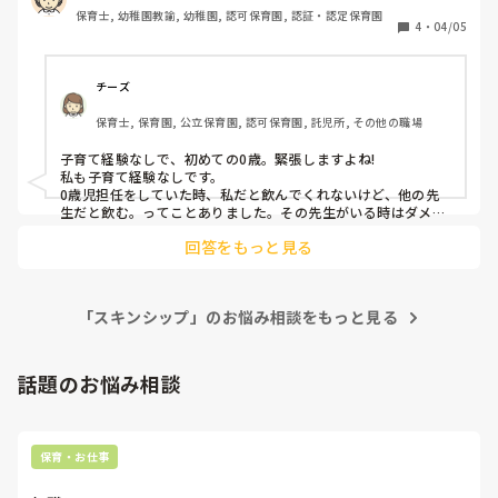
とどうしても反って大泣きです…（ ;  ; ）ミルクの時ものけ
保育士, 幼稚園教諭, 幼稚園, 認可保育園, 認証・認定保育園
ぞってしまい、うまくあげられない時もあります。私の不慣
4
・
04/05
れなところや慎重にしているところが伝わってしまっている
のだと思います。何かアドバイスなどがあれば教えていただ
きたいです。
チーズ
保育士, 保育園, 公立保育園, 認可保育園, 託児所, その他の職場
子育て経験なしで、初めての0歳。緊張しますよね!

私も子育て経験なしです。

0歳児担任をしていた時、私だと飲んでくれないけど、他の先
生だと飲む。ってことありました。その先生がいる時はダメだ
と代わってもらっていましたが、休みの時はどうしよう。なん
回答をもっと見る
てことも😓

自分がすると、体をのけぞって大泣きされると、こっちも泣き
たくなりますよね😭

まんまる抱っこは「おくるみ」があればいいけど、無ければ大
「スキンシップ」のお悩み相談をもっと見る
きめのタオル、タオルケットにくるんでしている先生もいまし
たよ。

ふれあい遊びをタオルケットの上でしながら、くるんで？まん
まる抱っことかどうしよか？

話題のお悩み相談
0歳児の子どもとの関係は、経験よりも相性とか、どのくらい
一緒にいるかだと思います。

たまに入る先生は、ベテランの先生でも、だめな子もいまし
た。

保育・お仕事
まだ🌻さんと、その子の関係は始まったばかり。たくさんスキ
ンシップをして、声かけをして毎日接して、ミルクをあげてい
ると、子どもも🌻さんのことわかるようになって、飲んでくれ