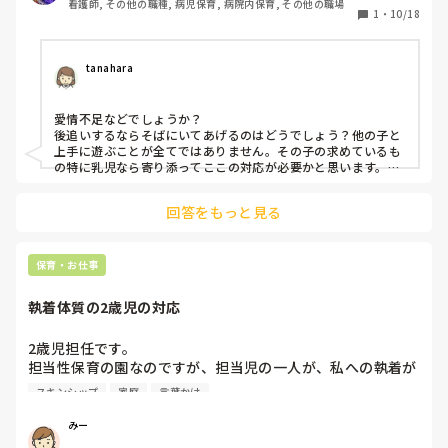
看護師, その他の職種, 病児保育, 病院内保育, その他の職場
1
・
10/18
tanahara
愛情不足などでしょうか？

後追いするならそばにいてあげるのはどうでしょう？他の子と
上手に遊ぶことが全てではありません。その子の求めているも
の特に乳児なら寄り添ってここの対応が必要かと思います。愛
情込めてそばにいつづけてあげると安心して過ごせるようにな
るかもしれませんよ！
回答をもっと見る
保育・お仕事
執着体質の2歳児の対応
2歳児担任です。

担当性保育の園なのですが、担当児の一人が、私への執着が
すごいです。

スキンシップ
家庭
言葉かけ
友だちと遊ぶことも上手なお子さんですが、基本的にわたし
のそばにいたり、スキンシップを図ろうとします。私が他の
みー
子を抱っこしていると、「わたしもだっこ！」と言って抱っ