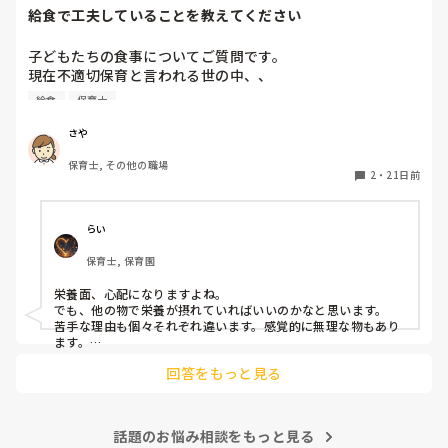
給食で工夫していることを教えてください
子どもたちの食事についてご質問です。

現在不適切保育と言われる世の中、、

苦手な食べ物を食べさせるのも不適切、だからと言って食べ
給食
保育士
させないのも不適切、と聞いて毎日色々と考えながら給食の
時間を過ごしています。現在は苦手な食べ物は最初から少し
さや
減らして提供しています。また、全く食べないことには無理
保育士, その他の職場
強いせず結局残しています。しかし子どもによっては本当に
2
・
21日前
食べなくて栄養面が心配になってしまいます。（これから暑
くなるので余計に、、）皆さんはどのように工夫して食事介
助や声掛けをしていますか？
らい
保育士, 保育園
栄養面、心配になりますよね。

でも、他の物で栄養が摂れていればいいのかなと思います。

苦手な理由も個々それぞれ違います。感覚的に無理な物もあり
ます。

その子に合わせて、減らしたら食べられる。一欠片だけ食べ
回答をもっと見る
る。ペロっとする。などスローステップでやっています。

集団生活の中で、お友達が美味しそうに食べていたから食べれ
る様になる事もあります。
話題のお悩み相談をもっと見る