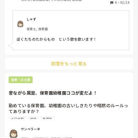
していますが、そろそろレパートリーも尽きてきたなあと感
6
・
02/24
じているので、来年のために教えてください。
しゃず
保育士, 保育園
ぼくたちのたからもの　という歌を歌います！
回答をもっと見る
保育・お仕事
昔ながら風習、保育園幼稚園ココが変だよ！
勤めている保育園、幼稚園の古いしきたりや暗黙のルールっ
てありますか？

土日出勤
代休
年賀状
無くせば良いのに〜、保育現場の独特だなーと思うもの。

ウンベラータ
・会費を集めてお菓子をその月の当番の先生が購入→休憩で