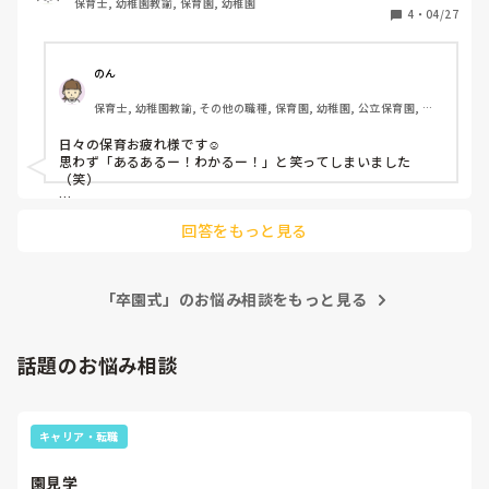
保育士, 幼稚園教諭, 保育園, 幼稚園
食べますが休憩はほとんど取れません。笑

4
・
04/27
・退職や産休に入ると入園式や卒園式でお花を送る。→本人
の気持ち次第でならわかりますが、雰囲気的に半強制です。
笑

のん
・休みを取るとお菓子を配る→家族の体調不良や忌引きの後
保育士, 幼稚園教諭, その他の職種, 保育園, 幼稚園, 公立保育園, 認
など『ご迷惑おかけしました』と一筆を添えて

証・認定保育園, 放課後等デイサービス, 事業所内保育, 託児所, 児童
・休日出勤の代休など公式のお休みで休んでも『お休みあり
発達支援施設, その他の職場
日々の保育お疲れ様です☺︎

がとうございました』と次の出勤で言って回る

思わず「あるあるー！わかるー！」と笑ってしまいました
・手書き文章を添えた年賀状を職員に送る

（笑）

・園長が帰らないと帰りにくい雰囲気。笑

・新人ちゃんは30分早く出勤し、テラスや玄関掃除をする

回答をもっと見る
・若手が率先して「やります！」先輩がしてたら「代わりま
す！」風潮

・職員が集まって何かをしてたら、（行事の片付けや準備な
今日は土曜出勤の代休だから明日出勤したら『お休みありが
ど）「手伝いますー！」とダッシュで駆け寄る。

とうございました😊』って言って回らないといけないのか🙄
「卒園式」のお悩み相談をもっと見る
・園長が何か作業をしてたら、「やりますー！」と速攻で駆け
笑

寄る。

あるあるはどこの園でもありますね😂（笑）
話題のお悩み相談
みなさんの園もありますか？教えてください🤣
キャリア・転職
園見学