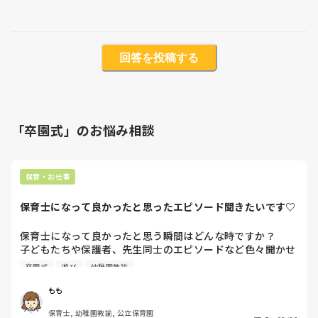
回答を投稿する
「卒園式」のお悩み相談
保育・お仕事
保育士になって良かったと思ったエピソード聞きたいです♡
保育士になって良かったと思う瞬間はどんな時ですか？

子どもたちや保護者、先生同士のエピソードなど色々聞かせ
てほしいです☺️♡

卒園式
遊び
幼稚園教諭
私は、新人の頃、場所見知りで泣いていた赤ちゃんを不安な
がらも抱っこしてあげたら、ニコーーっと笑顔を見せてくれ
もも
た瞬間を10年経った今も鮮明に覚えています🥹
保育士, 幼稚園教諭, 公立保育園