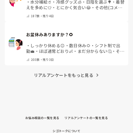
・
水分補給🥤
・
冷感グッズ🧊
・
日陰を選ぶ🌳
・
着替
えを多めに👕
・
とにかく気合い😂
・
その他(コメン
トで教えてください)
187
票・
残り4日
お盆休みありますか？🌻
・
しっかり休める😊
・
数日休み🌻
・
シフト制で出
勤💼
・
ほぼ通常どおり👶
・
まだ分からない🤔
・
その
他(コメントで教えてください)
203
票・
残り3日
リアルアンケートをもっと見る
お悩み相談の一覧を見る
リアルアンケートの一覧を見る
シゴトークについて