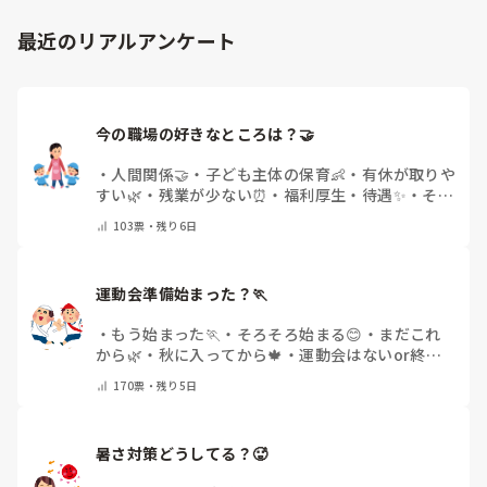
「毎日夕方に5分だけ進捗確認の時間を取る」などルール化し
最近のリアルアンケート
てしまうと、後輩も質問しやすくなりますよ。一人で抱え込ま
ず、声をかけやすい雰囲気作りから試してみてくださいね。
今の職場の好きなところは？🤝 
・
人間関係🤝
・
子ども主体の保育👶
・
有休が取りや
すい🌿
・
残業が少ない⏰
・
福利厚生・待遇✨
・
その
他(コメントで教えてください)
103
票・
残り6日
運動会準備始まった？🏃
・
もう始まった🏃
・
そろそろ始まる😊
・
まだこれ
から🌿
・
秋に入ってから🍁
・
運動会はないor終わ
った✨
・
その他(コメントで教えてください)
170
票・
残り5日
暑さ対策どうしてる？🥵