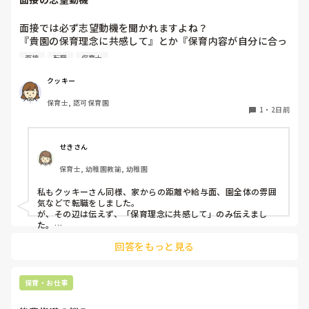
面接では必ず志望動機を聞かれますよね？

『貴園の保育理念に共感して』とか『保育内容が自分に合っ
てると思いました』等々が多いかと思いますが、実際はどう
面接
転職
保育士
なのでしょうか？

私自身、園の雰囲気とか園の規模、保育内容は勘案しますが
クッキー
正直なところ、家から通いやすいか、給与はどうか…という
保育士, 認可保育園
ところに重きを置いています

1
・
2日前
もちろんそんなことは話せませんが

皆さんは、志望動機をどのように答えていますか？また、本
音はどうですか？
せきさん
保育士, 幼稚園教諭, 幼稚園
私もクッキーさん同様、家からの距離や給与面、園全体の雰囲
気などで転職をしました。

が、その辺は伝えず、「保育理念に共感して」のみ伝えまし
た。

あとは、自分の長所や得意なことが活かせそうだと感じたと伝
回答をもっと見る
保育・お仕事