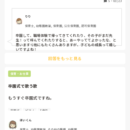
5
・
03/23
りり
保育士, 幼稚園教諭, 保育園, 公立保育園, 認可保育園
卒園して、職場体験で帰ってきてくれたり、その子がまだ先
生！って呼んでくれたりすると、あーやっててよかったな、と
思います🫧他にもたくさんありますが、子どもの成長って嬉し
いですよね！
回答をもっと見る
保育・お仕事
卒園式で歌う歌
もうすぐ卒園式ですね。

園内では少しずつ卒園式の練習も始まっています。

卒園式
ピアノ
5歳児
皆さんの園では、どんな卒園ソングを歌いますか？

ほいくん
毎年、子どもたちの気持ちが素直に出せるような歌詞を意識
保育士, 幼稚園教諭, その他の職種, 幼稚園