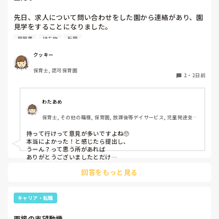
先日、求人について問い合わせをした園から連絡があり、園
見学をすることになりました。

私としては求人に応募したという認識ですが、『園見学をご
履歴書
持ち物
転職
案内させていただきたいです』とのことで持ち物について質
問しましたが、見学なので特にありませんとのこと

クッキー
保育士, 認可保育園
このような場合は本当に見学だけで終了なのでしょうか？

2
・
2日前
それとも、やはり履歴書や職務経歴書を持参した方が良いの
でしょうか？
わたあめ
保育士, その他の職種, 保育園, 放課後等デイサービス, 児童発達支援
施設
持って行けって意見が多いですよね🥺

本当によかった！と感じたら提出し、

うーん？って思う所があれば

ありがとうございましたとだけ

伝えて個人情報の履歴書は渡さず帰ります🥺！

回答をもっと見る
一応、持参の準備だけはしときます！

キャリア・転職
面接の志望動機