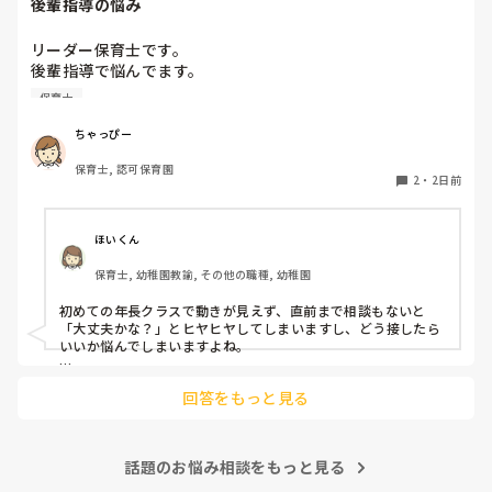
後輩指導の悩み
リーダー保育士です。

後輩指導で悩んでます。

初めて年長を持つ後輩がいますが

保育士
初めての割にわからないことを聞きにこなかったり、聞かな
いで様子見てると直前になるまで何もアクションがなかった
ちゃっぴー
り

保育士, 認可保育園
他の職員に聞いてる様子もなくて

2
・
2日前
もう何考えてるんだかさっぱりです。

よほど自分に聞きづらいのか、聞く必要性さえ感じないの
ほいくん
か、もうよくわからないです。

保育士, 幼稚園教諭, その他の職種, 幼稚園
対応にも悩みます。
初めての年長クラスで動きが見えず、直前まで相談もないと
「大丈夫かな？」とヒヤヒヤしてしまいますし、どう接したら
いいか悩んでしまいますよね。

後輩側は「何が分からないかも分からない状態」だったり、
回答をもっと見る
「こんなこと聞いたら迷惑かな」と抱え込んでいるケースがと
ても多いです。

待つスタイルから一歩踏み出して、リーダー側から「〇〇の
話題のお悩み相談をもっと見る
件、どこまで進んだ？」「困ってることない？」と具体的に声
をかけて進捗を確認する仕組みを作ってみてください。
