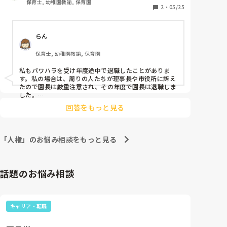
保育士, 幼稚園教諭, 保育園
せんか？

2
・
05/25
もしいたら、その時の状況、どう進んでいったのか、
らん
保育士, 幼稚園教諭, 保育園
私もパワハラを受け年度途中で退職したことがありま
す。私の場合は、周りの人たちが理事長や市役所に訴え
たので園長は厳重注意され、その年度で園長は退職しま
した。

私は、戦うよりさっさと辞めスッキリし今の園で毎日楽
回答をもっと見る
しく過ごしてます^_^

体壊さないよう気をつけてくださいね。
「人権」のお悩み相談をもっと見る
話題のお悩み相談
キャリア・転職