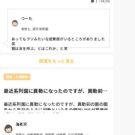
1
・
04/06
つーた
保育士, 認可保育園
あってもクソみたいな産業医がいるところがありました
笑

類は友を呼ぶ、とはこれか、と笑
回答をもっと見る
職場・人間関係
最近系列園に異動になったのですが、異動前の
園の園長から毎日のように説教...
最近系列園に異動になったのですが、異動前の園の園
長から毎日のように説教という名の嫌味LINEが業務外
脅し
コミュニケーション
人権
時間に送られてきます。

内容はあなたは〇〇も出来なくてうちの園の恥だとか
海老沢
他の先生に迷惑だとか、人格否定をするものばかりで
す。私が以前の園で全く仕事をしなかった等ならわか
保育士, 幼稚園教諭, 保育園, 幼稚園, 公立保育園, 認