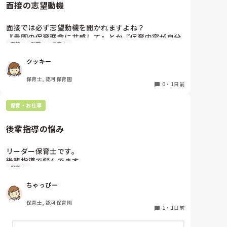
面接の志望動機
面接では必ず志望動機を聞かれますよね？

『貴園の保育理念に共感して』とか『保育内容が自分
面接
転職
保育士
に合ってると思いました』等々が多いかと思います
が、実際はどうなのでしょうか？

クッキー
私自身、園の雰囲気とか園の規模、保育内容は勘案し
ますが正直なところ、家から通いやすいか、給与はど
保育士, 認可保育園
うか…というところに重きを置いています

0
・
1日前
もちろんそんなことは話せませんが

皆さんは、志望動機をどのように答えていますか？ま
保育・お仕事
た、本音はどうですか？
後輩指導の悩み
リーダー保育士です。

後輩指導で悩んでます。

保育士
初めて年長を持つ後輩がいますが

初めての割にわからないことを聞きにこなかったり、
ちゃっぴー
聞かないで様子見てると直前になるまで何もアクショ
ンがなかったり

保育士, 認可保育園
他の職員に聞いてる様子もなくて

1
・
1日前
もう何考えてるんだかさっぱりです。
