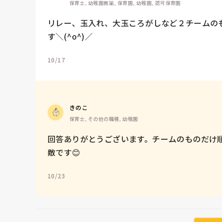
保育士, 幼稚園教諭, 保育園, 幼稚園, 認可保育園
リレー、玉入れ、大玉ころがしなど２チームの
す＼(^o^)／
10/17
きのこ
保育士, その他の職種, 幼稚園
回答ありがとうございます。チームのものだけ
敵です😊
10/23