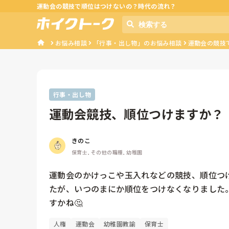
運動会の競技で順位はつけないの？時代の流れ？
お悩み相談
「行事・出し物」のお悩み相談
運動会の競技
行事・出し物
運動会競技、順位つけますか？
きのこ
保育士, その他の職種, 幼稚園
運動会のかけっこや玉入れなどの競技、順位つ
たが、いつのまにか順位をつけなくなりました
すかね🤔
人権
運動会
幼稚園教諭
保育士