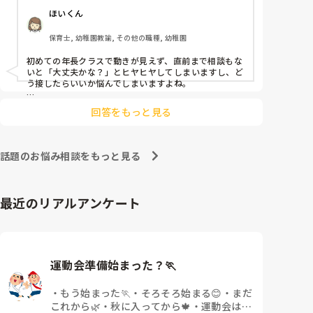
ほいくん
よほど自分に聞きづらいのか、聞く必要性さえ感じな
いのか、もうよくわからないです。

保育士, 幼稚園教諭, その他の職種, 幼稚園
対応にも悩みます。
初めての年長クラスで動きが見えず、直前まで相談もな
いと「大丈夫かな？」とヒヤヒヤしてしまいますし、ど
う接したらいいか悩んでしまいますよね。

後輩側は「何が分からないかも分からない状態」だった
回答をもっと見る
り、「こんなこと聞いたら迷惑かな」と抱え込んでいる
ケースがとても多いです。

待つスタイルから一歩踏み出して、リーダー側から「〇
話題のお悩み相談をもっと見る
〇の件、どこまで進んだ？」「困ってることない？」と
具体的に声をかけて進捗を確認する仕組みを作ってみて
ください。

最近のリアルアンケート
「毎日夕方に5分だけ進捗確認の時間を取る」などルー
ル化してしまうと、後輩も質問しやすくなりますよ。一
人で抱え込まず、声をかけやすい雰囲気作りから試して
みてくださいね。
運動会準備始まった？🏃
・
もう始まった🏃
・
そろそろ始まる😊
・
まだ
これから🌿
・
秋に入ってから🍁
・
運動会はな