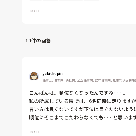
10/11
10
件の回答
yukichopin
保育士, 保育園, 幼稚園, 公立保育園, 認可保育園, 児童発達支援施
こんばんは。順位なくなったんですね……。

私の所属している園では、6名同時に走りますが4
言い方は良くないですが下位は目立たないように
順位にそこまでこだわらなくても……と思いま
10/11