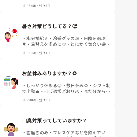
いor終わった✨
・
その他(コメントで教えて
154
票・
残り5日
ください)
暑さ対策どうしてる？🥵
・
水分補給🥤
・
冷感グッズ🧊
・
日陰を選ぶ
🌳
・
着替えを多めに👕
・
とにかく気合い😂
・
その他(コメントで教えてください)
183
票・
残り4日
お盆休みありますか？🌻
・
しっかり休める😊
・
数日休み🌻
・
シフト制
で出勤💼
・
ほぼ通常どおり👶
・
まだ分からな
い🤔
・
その他(コメントで教えてください)
200
票・
残り3日
口臭対策ってしていますか？
・
歯磨きのみ
・
ブレスケアなどを飲んでい