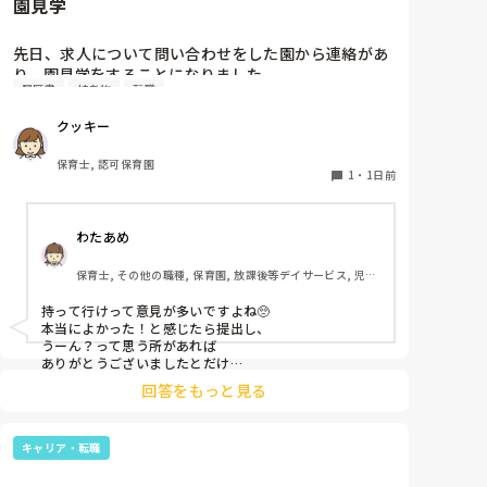
園見学
先日、求人について問い合わせをした園から連絡があ
り、園見学をすることになりました。

履歴書
持ち物
転職
私としては求人に応募したという認識ですが、『園見
学をご案内させていただきたいです』とのことで持ち
クッキー
物について質問しましたが、見学なので特にありませ
んとのこと

保育士, 認可保育園
1
・
1日前
このような場合は本当に見学だけで終了なのでしょう
か？

わたあめ
それとも、やはり履歴書や職務経歴書を持参した方が
良いのでしょうか？
保育士, その他の職種, 保育園, 放課後等デイサービス, 児童
発達支援施設
持って行けって意見が多いですよね🥺

本当によかった！と感じたら提出し、

うーん？って思う所があれば

ありがとうございましたとだけ

伝えて個人情報の履歴書は渡さず帰ります🥺！

回答をもっと見る
一応、持参の準備だけはしときます！

キャリア・転職