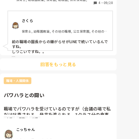
りますが、同僚たちとはコミュニケーションを取りな
4
・
09/28
可保育園, 認可外保育園
がらしっかりと仕事をしてきましたし、雑用なども人
一倍行ってきました。しかし、あまり好かれていない
さくら
のは何となく感じており、私にのみ厳しい様子ではあ
りました。異動の際も同じく異動になった先生方の顔
保育士, 幼稚園教諭, その他の職種, 公立保育園, その他の職
だけをみて優しく立派なことを仰っていましたが、私
場
には厳しいことばかりでした。ようやくそれも終わる
前の職場の園長からの嫌がらせがLINEで続いているんで
と思っていたら、今度はLINEで正直病んできておりま
すね。

す。新しい職場の方はとてもいい方たちですが、辞め
しつこいですね。。

ようか迷っております。
にゃんびさんも書いていましたが、まずはしっかりと証
回答をもっと見る
拠を残しておくのが大切だと思います。

にゃんびさんに付け加えて…

職場・人間関係
なるべく、ご家族や信頼できる友人にも、嫌がらせの内
容を話しておけるといいと思います。

一人で抱え込むのはご自分のために本当によくないこと
パワハラとの闘い
職場でパワハラを受けているのですが（会議の場で私
だけ叱責される、発言を遮られる、3クラス分の食事
人権
異動
会議
介助を1人で任される、今後の進退についての話を園
長の独断で決められ他の職員にも周知されるなど）、
こっちゃん
今までパワハラを受けて第三者機関を使ったり直接本
部に訴えかけるなど、パワハラと向き合った方がいま