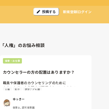
新規登録
ログイン
投稿する
「人権」のお悩み相談
保育・お仕事
カウンセラーの方の配置はありますか？
職員や保護者のカウンセリングのために

人権
私立
認定こども園
ゆっきー
保育士, 認可保育園