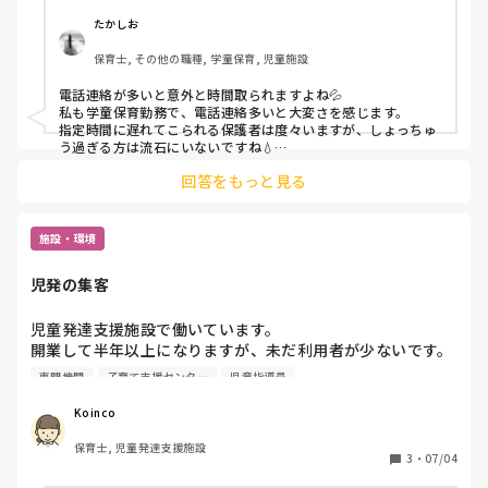
が、保護者に失礼のないようにお迎え時間の登録をきちんと
守ってもらえるよううまく伝えるノウハウなどあればご教示
たかしお
頂きたいです。
保育士, その他の職種, 学童保育, 児童施設
電話連絡が多いと意外と時間取られますよね💦

私も学童保育勤務で、電話連絡多いと大変さを感じます。

指定時間に遅れてこられる保護者は度々いますが、しょっちゅ
う過ぎる方は流石にいないですね💧

個人的にはあまりに多いのであれば直接時間は守っていただく
回答をもっと見る
よう伝えてもいいかと思いますが…

例えば、何故遅れてしまうのか聞いてみるのはいかがでしょう
か？

施設・環境
コドモンの設定方法が分からないとか？

理由次第で関わり方も変わるのかなーと思います…。
児発の集客
児童発達支援施設で働いています。

開業して半年以上になりますが、未だ利用者が少ないです。
見学や体験される方も一カ月に一回来てくるかといった感じ
専門機関
子育て支援センター
児童指導員
で、それで少しずつ利用者が増えていっています。

私たち従業員ができることとして、InstagramなどSNSでア
Koinco
ピールしています。

保育士, 児童発達支援施設
他の施設では、どのようにして集客を増やしていっているの
3
・
07/04
か教えて頂きたいです。よろしくお願いします。