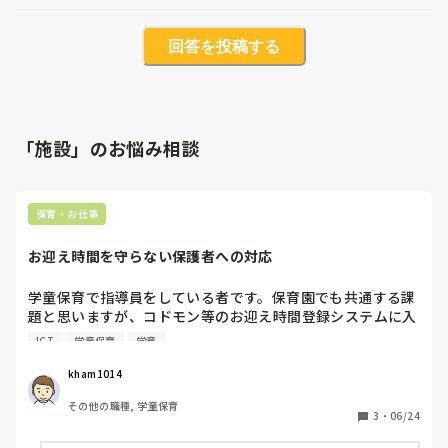
回答を投稿する
「施設」のお悩み相談
保育・お仕事
お迎え時間を守らない保護者への対応
学童保育で指導員をしている者です。保育園でも共通する課
題と思いますが、コドモン等のお迎え時間登録システムに入
っている情報と、実際に保護者がお迎えに来る時間が大きく
ICT
学童保育
学童
ズレて対応に困ったことはありませんでしょうか？

私の施設ではしょっちゅうで、16時にお迎えになっていた子
kham1014
が、17時をすぎてもお迎えに来ないようなことがあり、保護
その他の職種, 学童保育
者への確認の電話連絡に毎日稼働を取られています。何度も
3
・
06/24
正確なお迎え時間を登録するよう周知で促しているのです