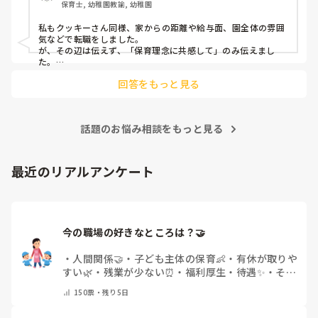
保育士, 幼稚園教諭, 幼稚園
今回は、今少し治まっている痛みがぶり返したどうしようと
私もクッキーさん同様、家からの距離や給与面、園全体の雰囲
いう思いもあり、ちょっと無理かも…と思い始めています。

気などで転職をしました。

が、その辺は伝えず、「保育理念に共感して」のみ伝えまし
た。

まだ急性期ということと、昔、夫が腰を痛めてすぐに整骨院
あとは、自分の長所や得意なことが活かせそうだと感じたと伝
に行ってより酷くなって帰ってきたことがあり、怖くて行け
回答をもっと見る
ていません。

話題のお悩み相談をもっと見る
最近のリアルアンケート
今の職場の好きなところは？🤝 
・
人間関係🤝
・
子ども主体の保育👶
・
有休が取りや
すい🌿
・
残業が少ない⏰
・
福利厚生・待遇✨
・
その
他(コメントで教えてください)
150
票・
残り5日