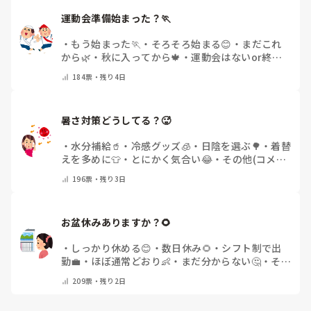
運動会準備始まった？🏃
・
もう始まった🏃
・
そろそろ始まる😊
・
まだこれ
から🌿
・
秋に入ってから🍁
・
運動会はないor終わ
った✨
・
その他(コメントで教えてください)
184
票・
残り4日
暑さ対策どうしてる？🥵
・
水分補給🥤
・
冷感グッズ🧊
・
日陰を選ぶ🌳
・
着替
えを多めに👕
・
とにかく気合い😂
・
その他(コメン
トで教えてください)
196
票・
残り3日
お盆休みありますか？🌻
・
しっかり休める😊
・
数日休み🌻
・
シフト制で出
勤💼
・
ほぼ通常どおり👶
・
まだ分からない🤔
・
その
他(コメントで教えてください)
209
票・
残り2日