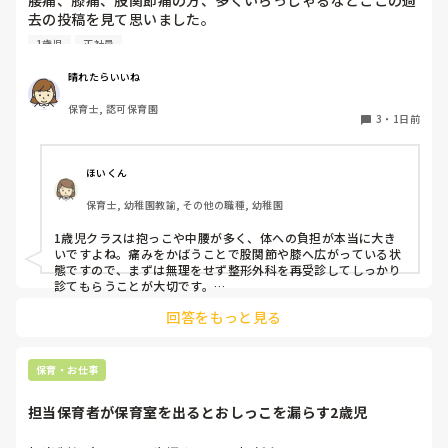
腰痛、膝痛、股関節痛の方、多くいらっしゃるなとここの過
去の投稿を見て思いました。

1歳児
正社員
私は50代正社員1歳児担任です。

晴れたらいいね
という私も、２週間前、初めて腰痛になりました。

保育士, 認可保育園
右腰が痛くて、起き上がれない。

3
・
1日前
ようやく起き上がっても、立てない。

ようやく立てたら、しゃがめない。

ほいくん
驚きました。

保育士, 幼稚園教諭, その他の職種, 幼稚園
通院して、コルセット、湿布、痛み止め、電気などで１週間
1歳児クラスは抱っこや中腰が多く、体への負担が本当に大き
乗り切ったら

いですよね。痛みをかばうことで股関節や膝へ広がっている状
週末には、左が痛みだし、これも痛み止めや湿布で抑えて仕
態ですので、まずは無理をせず整形外科を再受診してしっかり
事をしていたら、

診てもらうことが大切です。

現場復帰の際は、床での立ち座りを避けるために低い椅子を活
股関節、お尻、太もも、膝まで来はじめてしまいました。

回答をもっと見る
用したり、抱っこや重い作業は周囲の先生に相談して頼むよう
床から支えなしに立ち上がりにくくなり、痛みが走ります。

にしてください。今はご自身の体を最優先に、しっかり休んで
立ち続けると、腰や股関節にきます。

くださいね。
自転車通勤ですが、それも、膝や太ももに痛みが来始めまし
保育・お仕事
た。

担当保育者が保育室を出るとおしっこを漏らす2歳児
今は８月。

１週間休んでいます。
