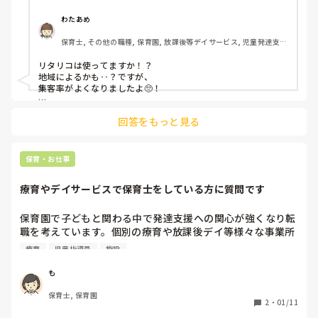
わたあめ
保育士, その他の職種, 保育園, 放課後等デイサービス, 児童発達支援
施設
リタリコは使ってますか！？

地域によるかも‥？ですが、

集客率がよくなりましたよ🥺！

あと、小学校や幼稚園に

回答をもっと見る
ビラ配り、

近所の住宅にビラ配りとか

地域の図書館とかの広告置いていいところだったら置かせても
らったりしてました！

保育・お仕事
療育やデイサービスで保育士をしている方に質問です
保育園で子どもと関わる中で発達支援への関心が強くなり転
職を考えています。個別の療育や放課後デイ等様々な事業所
がありますが、それぞれ良いところや大変なところ等、教え
療育
児童指導員
施設
ていただきたいです。

複数の施設へ見学希望を出しているので、その際に質問でき
も
るようにしたいです。よろしくお願いします！
保育士, 保育園
2
・
01/11