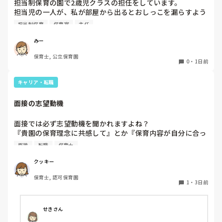
担当制保育の園で2歳児クラスの担任をしています。

担当児の一人が、私が部屋から出るとおしっこを漏らすよう
家でもやることはあります。

になりました。

日常生活すら支障をきたすほどになりました。

担当制保育
保育室
主任
その子はパンツで過ごしていて、排尿間隔も空いています。
4月から私への執着が強かったのですが、特に寝かしつけの
椅子に座って作業をすれば？

みー
時に私がそばに行かないと繰り返し大きい声で呼んだり私が
と、園で言われました。

保育士, 公立保育園
寝かしつけしている子にちょっかいを出したり、何回もトイ
なので、子ども椅子程度の高さの踏み台に座って、試してみ
0
・
1日前
レに行きたいと言っていました。行ったところで出ないこと
ました。

もしばしば… 

キャリア・転職
パンツで寝れる子が増えてきて、寝かしつけの時にトイレに
ただじっと座っていても、5分も座ればお尻に痛みがきま
行きたい子が時差でいるのですが、私がその対応で外に出よ
す。

面接の志望動機
うとするとその子も行きたがります。

この高さの作業だと意外に、

しかし寝かしつけに入る前にトイレでしっかり排尿している
体をひねる、少し立ち上がる、体を折りたたむような姿勢に
面接では必ず志望動機を聞かれますよね？

ので、その子には待っててねといい外に出ていました。今日
なること多いことに気づきました。

『貴園の保育理念に共感して』とか『保育内容が自分に合っ
はそれで2回漏らしています。

その度にあちらこちらに痛みが来て

てると思いました』等々が多いかと思いますが、実際はどう
2回目は私は見ていないのですが、かなり微量だったそう
立ち上がる時には、膝や太ももが固まり痛みが……

面接
転職
保育士
なのでしょうか？

で、クラスのリーダーの先生から絞り出して注意を引こうと
私自身、園の雰囲気とか園の規模、保育内容は勘案しますが
しているように見えると言われました。

クッキー
正直なところ、家から通いやすいか、給与はどうか…という
日頃からそのことの関わりはしっかり持てるように意識はし
腰痛、膝痛お持ちの方は、どの程度の痛みで働かれているの
保育士, 認可保育園
ところに重きを置いています

ていますが…

でしょうか。

1
・
3日前
もちろんそんなことは話せませんが

今後どのように関わっていけばいいのか悩んでいます。

皆さんは、志望動機をどのように答えていますか？また、本
痛みには強い方と思っていました。

音はどうですか？
せきさん
出産等で、幾度か開腹手術をしましたが、翌日には歩けまし
たし…
