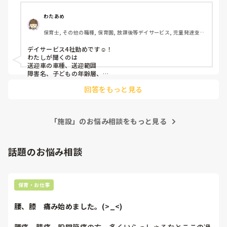
わたあめ
保育士, その他の職種, 保育園, 放課後等デイサービス, 児童発達支援
施設
デイサービス4社勤めです☺️！

わたしが聞くのは

送迎車の車種、送迎範囲

障害名、子どもの年齢層、

支援内容、子どもの利用人数、

回答をもっと見る
職員の年齢層、職員の資格、

職員の人数、

を聞いてます☺️！

「施設」のお悩み相談をもっと見る
見学楽しみですね☺️！

ホームページやブログとかで

色々下調べしてから行くのも

おすすめです！☺️

話題のお悩み相談
保育・お仕事
腰、膝　痛み始めました。(>_<)