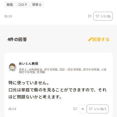
施設
コロナ
保育士
08/18
いいね
4
件の回答
回答する
めいとん教授
保育士, 幼稚園教諭, 認可保育園, 認証・認定保育園, 認可外保育園, 小規
模認可保育園, 管理職
特に使っていません。

口元は家庭で親のを見ることができますので、それ
ほど問題ないかと考えます。
08/18
いいね 1