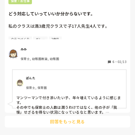
保育・お仕事
どう対応していっていいか分からないです。
私のクラスは満3歳児クラスで子17人先生4人です。

そして、色んな傾向がある子がたくさんいます。

クラスづくり
グレー
2歳児
Aくん

みみ
･噛みつき(無差別的)

保育士, 幼稚園教諭, 幼稚園
･集団を見るとそこに突進していく

6
・
02/13
･押す(無差別的)

･思い通りにならないとパニック。動きをとめられるとパニ
ックになる。

ぽんた
･じっとできない(静かに座れる時もある)

保育士, 保育園
対応

マンツーマンで付き添いたい子、年々増えているように感じま
･噛みつきに対しては、歯固めを持ってきてもらい噛みつき
す。

たくなったらこれを噛めるようにしている。

その中でも保育士の人数は潤うわけではなく、他の子が「我
(少し落ち着ける時間が増えた)

慢」せざるを得ない状況になっているなと思います。

･先生を1人付け、危険があればすぐ対応できるようにしてい
回答をもっと見る
正直、一緒に行動することは難しいですよね。

る。(それでも動きが早く止められない時もある)

いっそのこと、12人を保育士1〜2人で見て、気にかけたい5人
を2〜3人でみるのはいかがでしょうか？

Bくん
