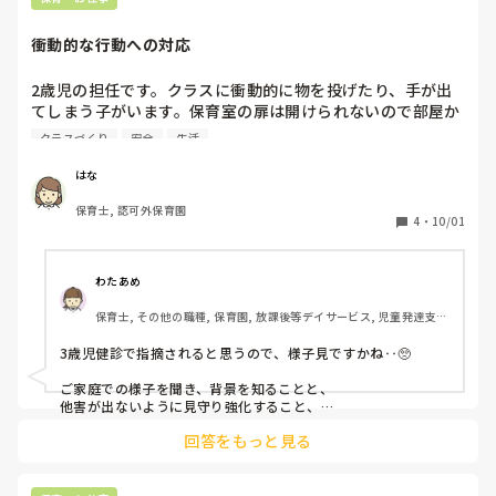
そして今、この先生方の保育しか見たことがなく１ヵ月ほど
衝動的な行動への対応
見本にして同じような保育や関わり方をしてしまっていた自
分に気づきすごく反省しています。気付いて以降もう二度と
2歳児の担任です。クラスに衝動的に物を投げたり、手が出
悪い見本に流されて保育はしないと決め、園長先生にもこの
てしまう子がいます。保育室の扉は開けられないので部屋か
件を伝え「今後は見本にしないよう気をつけてね」と言って
ら出てしまうことはないですが、注意をされたり思うように
くださりました。

クラスづくり
安全
生活
いかないことがあるとドアを激しく叩いて外に出たがること
園長先生も２人の保育、関わり方、言葉遣いは４月から気に
もあります。まだほとんど話せないので、気持ちを言葉に出
なっているようで、実際に私も数え切れないぐらい泣かされ
はな
来ず、伝わらないのでそういう行動をとっている面はあると
ました。

保育士, 認可外保育園
思います。なので、思いつく原因を代弁して言語化を手伝っ
先日主任が「私とM先生なら保育がうまくいってクラスがま
4
・
10/01
たり、寄り添うように心掛けたところ甘えに来ることも増え
とまるのに（あの先生(私)がリーダーをするといつもまとま
て以前より心を開いてくれた実感はあります。

らない）…」と嫌味を言っていて、もう自分に自信がなくな
しかし、最近は通り魔のように叩いたり、髪を引っ張ってし
ってきてしまいました。

わたあめ
まうことも増えました。止めようとすると暴れたり、頭を打
保育士, その他の職種, 保育園, 放課後等デイサービス, 児童発達支援
ちつけたりするのでその子自身が怪我をしないようにと考え
長文失礼致しました。

施設
ると落ち着くまでギュッと抱き締めている状態です。（それ
3歳児健診で指摘されると思うので、様子見ですかね‥🥺

でも暴れるので私は最近アザだらけです…）でも本人からす
れば拘束されていると感じていてもおかしくないと思うので
ご家庭での様子を聞き、背景を知ることと、

何か他の方法で止められればと思うのですが、何かいい方法
他害が出ないように見守り強化すること、

自傷行為が過度にならないように刺激をしないこと、

はないでしょうか。対応の仕方でもなんでもいいのでアドバ
回答をもっと見る
クールダウンできる場所を作る

イスがあればお聞きしたいです…！
その子が落ち着く遊びを探す。

いいかなぁと思いました🥺！

デイサービス勤務なので、参考にならなかったらすみません🥺
