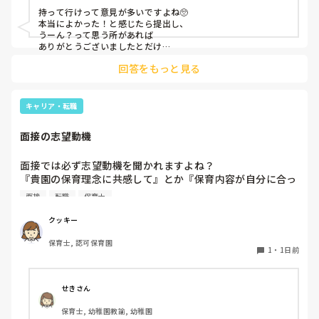
･自傷行為があるため、泣き始めたら先生1人近くにいるため
持って行けって意見が多いですよね🥺

先生1人取られる

本当によかった！と感じたら提出し、

･1度泣いたら抱っこしないと落ち着かないため抱っこするし
うーん？って思う所があれば

かない。

ありがとうございましたとだけ

伝えて個人情報の履歴書は渡さず帰ります🥺！

回答をもっと見る
Dくん

一応、持参の準備だけはしときます！

･じっとできない。1秒も座れない。

･部屋の中も外もずっと走り回っている。

キャリア・転職
･ずっと動き回っているため、おもちゃが多分人が持ってい
るものしか目に入ってなくてすぐ人のものをとり、トラブ
面接の志望動機
ル。

･切り替えできない

面接では必ず志望動機を聞かれますよね？

･言葉通じてない？目線合わない。怒られていると理解して
『貴園の保育理念に共感して』とか『保育内容が自分に合っ
いない。

てると思いました』等々が多いかと思いますが、実際はどう
･ずっと喋っている。

面接
転職
保育士
なのでしょうか？

私自身、園の雰囲気とか園の規模、保育内容は勘案しますが
クッキー
Eくん

正直なところ、家から通いやすいか、給与はどうか…という
･じっとできない。1秒も座れない。

保育士, 認可保育園
ところに重きを置いています

･部屋の中、ずっと走り回っている。外は砂場とかで遊ぶこ
1
・
1日前
もちろんそんなことは話せませんが

と多い。

皆さんは、志望動機をどのように答えていますか？また、本
･Dくんと仲が良く、トラブルにも良くなる。

音はどうですか？
･人のものが良く見え、人のものをとる。

せきさん
･切り替えできない。「今なんの時間？」と聞くと「トイレ
保育士, 幼稚園教諭, 幼稚園
の時間」「お部屋に入る時間」などわかっているが行動に移