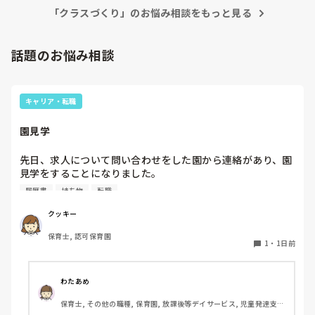
この時期になると、12人を1人でみるのも大丈夫かなと思いま
･こだわり強く、一つ一つにパニックを起こす。

「クラスづくり」のお悩み相談をもっと見る
す。

(･長靴履いてる時に「靴脱ごう」と言ったら「靴じゃな
または、パーテーションで仕切って、個別のお部屋を作るのも
い！！」とパニック。･遊んでいる時に少し友達が当たった
良いと思います。

話題のお悩み相談
だけでパニック。･給食嫌いなものあったらパニック。･友達
刺激に敏感に反応してしまうため、たくさんの物が目に入るよ
の呼び名、少し違う呼び名で呼んだらパニック。･やりたい
り、自分の好きな物を置いて落ち着く部屋を作るのはおすすめ
ことできなかったらパニック)

です。

･永遠に喋っている

キャリア・転職
抱っこは、最後の手段としたいですよね。

(･会話が一方的)

パニックになったら、自分の落ち着けるお部屋で心を落ち着か
･感覚過敏気味

せるようにすると良いかなと思います。

園見学
･じっとできない(時と場合によるが)

あとは、走る、回る、跳ぶなどの動きが足りない可能性もあり
先日、求人について問い合わせをした園から連絡があり、園
Cくん

ます。身近な物を利用して、サーキットを作って自由に遊ばせ
るのも良いかなと思います。
見学をすることになりました。

･自傷行為がある。(思い通りにならなかった時にする。(･友
私としては求人に応募したという認識ですが、『園見学をご
達とのトラブル･遊びたいけどお支度しないといけない･おか
履歴書
持ち物
転職
案内させていただきたいです』とのことで持ち物について質
わり欲しいと言ったからおかわり継いだら･座って話を聞く
問しましたが、見学なので特にありませんとのこと

時に遊ぼうとして動きをとめられてなど))

クッキー
･友達を押す、叩く

保育士, 認可保育園
このような場合は本当に見学だけで終了なのでしょうか？

･1度泣いたら15分〜30分ぐらい泣く。その間抱っこ 

1
・
1日前
それとも、やはり履歴書や職務経歴書を持参した方が良いの
･言葉が少ない

でしょうか？
･座れない、じっとできない

わたあめ
保育士, その他の職種, 保育園, 放課後等デイサービス, 児童発達支援
対応

施設