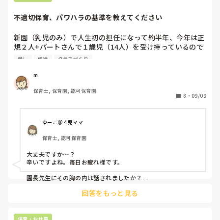
不適切保育、パワハラの基準を教えてください
新園（乳児のみ）で人生初の担任になって約半年、今年は正
規２人+パートさんで１歳児（14人）を受け持っているので
すが、相方の先生（М先生）と主任が子どもにも嫌いな職員
脅し
虐待
クラスづくり
にも当たりが強く、虐待やパワハラの一歩手前に感じます

例えば、

m
・特定の子だけに優しく関わる

保育士, 保育園, 認可保育園
・手が出る.話を聞かない等手のかかる子には圧をかけた
8
・
09/09
り、異様に厳しく関わる

・自分の感情に任せてきつく当たる

・私がリーダーのときにわざと保育を妨害したり.考えた設
ゆーこ＠４児ママ
定保育を頭から否定し圧をかけて自分の意見を通す

保育士, 認可保育園
・叱るときに暴言や些細なことで怒鳴る、手を出す（引っ張
る、叩く、押すなど

大丈夫ですか〜？

・準備や片付けが面倒なことは設定保育に取り入れず楽な保
辛いですよね。毎日お疲れ様です。

育ばかりする

・行事内容（運動会の競技内容や作り物）を休んでる日に１
園長先生にその胸の内は話されましたか？

主任の先生がそんな感じなら、園長先生にしっかりご相談され
人で決めたり変更して、教えて貰えない

回答をもっと見る
るのが１番だと思います。

・主任と組んで２人で責める

中々難しいですが…応援しておりますm(_ _)m
まだまだありますが…

これは不適切保育・虐待・パワハラになるのでしょうか？

保育・お仕事