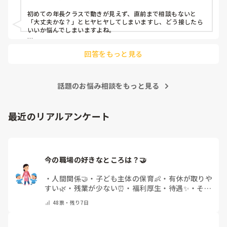
否定する言葉使ったら虐待、

対応にも悩みます。
「 ×」とか「しないでね」とかも使わない方がいい

初めての年長クラスで動きが見えず、直前まで相談もないと
など言われ、

「大丈夫かな？」とヒヤヒヤしてしまいますし、どう接したら
いいか悩んでしまいますよね。

正直、何が教育なのか、

後輩側は「何が分からないかも分からない状態」だったり、
保育とはなにか良く分からなくなっています。

回答をもっと見る
「こんなこと聞いたら迷惑かな」と抱え込んでいるケースがと
ても多いです。

どういう対応が正解なのか、

待つスタイルから一歩踏み出して、リーダー側から「〇〇の
どういう言葉で操るのが正解なのか

話題のお悩み相談をもっと見る
件、どこまで進んだ？」「困ってることない？」と具体的に声
分かりません。

をかけて進捗を確認する仕組みを作ってみてください。

個々の対応でも、お部屋の全員に対する対応、保育の進め方
「毎日夕方に5分だけ進捗確認の時間を取る」などルール化し
最近のリアルアンケート
など、

てしまうと、後輩も質問しやすくなりますよ。一人で抱え込ま
ず、声をかけやすい雰囲気作りから試してみてくださいね。
今の職場の好きなところは？🤝 
・
人間関係🤝
・
子ども主体の保育👶
・
有休が取りや
すい🌿
・
残業が少ない⏰
・
福利厚生・待遇✨
・
その
他(コメントで教えてください)
48
票・
残り7日