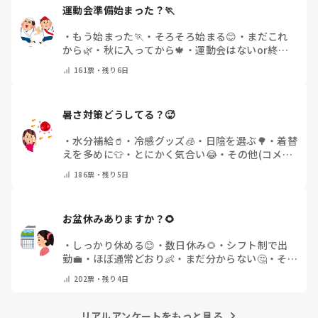
運動会準備始まった？🏃
・
もう始まった🏃
・
そろそろ始まる😊
・
まだこれ
から🌿
・
秋に入ってから🍁
・
運動会はないor終わ
った✨
・
その他(コメントで教えてください)
161
票・
残り6日
暑さ対策どうしてる？🥵
・
水分補給🥤
・
冷感グッズ🧊
・
日陰を選ぶ🌳
・
着替
えを多めに👕
・
とにかく気合い😂
・
その他(コメン
トで教えてください)
186
票・
残り5日
お盆休みありますか？🌻
・
しっかり休める😊
・
数日休み🌻
・
シフト制で出
勤💼
・
ほぼ通常どおり👶
・
まだ分からない🤔
・
その
他(コメントで教えてください)
202
票・
残り4日
リアルアンケートをもっと見る