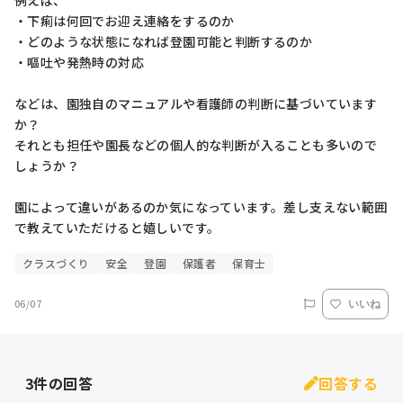
例えば、

・下痢は何回でお迎え連絡をするのか

・どのような状態になれば登園可能と判断するのか

・嘔吐や発熱時の対応

などは、園独自のマニュアルや看護師の判断に基づいています
か？

それとも担任や園長などの個人的な判断が入ることも多いので
しょうか？

園によって違いがあるのか気になっています。差し支えない範囲
で教えていただけると嬉しいです。
クラスづくり
安全
登園
保護者
保育士
06/07
いいね
3
件の回答
回答する