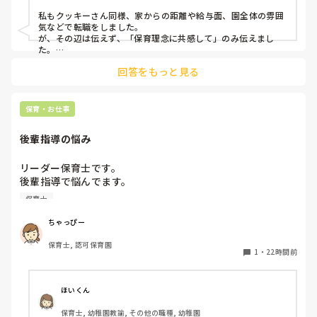
せず、すぐちがう行動をとる。

私もクッキーさん同様、家からの距離や給与面、園全体の雰囲
･言葉は通じているが、怒られているというのは理解してい
気などで転職をしました。

ない。目線合わない。

が、その辺は伝えず、「保育理念に共感して」のみ伝えまし
た。

･ずっと喋っている。

あとは、自分の長所や得意なことが活かせそうだと感じたと伝
回答をもっと見る
主にこの5人がすごく、

保育・お仕事
その他にも、わがままな子や、上記の子達につられてしまう
子、言葉の通じていない子、マイペースすぎる子などたくさ
後輩指導の悩み
んいます。

リーダー保育士です。

正直、毎日保育できていません。

後輩指導で悩んでます。

毎日、怪我させないようにするのに必死です。

初めて年長を持つ後輩がいますが

保育士
初めての割にわからないことを聞きにこなかったり、聞かな
園長や主任に相談しても、

いで様子見てると直前になるまで何もアクションがなかった
ちゃっぴー
「どうしようもないね。今できる範囲のことをして。」

り

「より良くなるようにはどうしたらいいか考えてみて」

保育士, 認可保育園
他の職員に聞いてる様子もなくて

と言われます。

1
・
22時間前
もう何考えてるんだかさっぱりです。

正直、どうしていいか分かりません。

よほど自分に聞きづらいのか、聞く必要性さえ感じないの
ほいくん
か、もうよくわからないです。

また、今のご時世無理強いされたら虐待、

保育士, 幼稚園教諭, その他の職種, 幼稚園