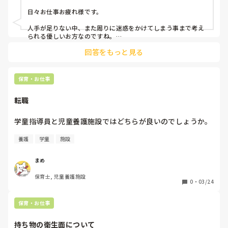
皆さんは辞めたいと思った時どんな風にして乗り越えてます
日々お仕事お疲れ様です。

か、また辞めた方のお話あれば聞きたいです。

人手が足りない中、また周りに迷惑をかけてしまう事まで考え
られる優しいお方なのですね。

私は、初めて勤めた幼稚園を3ヶ月で退職しました。理由はス
回答をもっと見る
トレスからの胃潰瘍になったからです。

身体にきてしまうと元も子もありません。

お身体大事になさって下さいね。
保育・お仕事
転職
学童指導員と児童養護施設ではどちらが良いのでしょうか。
養護
学童
施設
まめ
保育士, 児童養護施設
0
・
03/24
保育・お仕事
持ち物の衛生面について