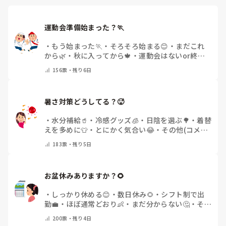
運動会準備始まった？🏃
・
もう始まった🏃
・
そろそろ始まる😊
・
まだこれ
から🌿
・
秋に入ってから🍁
・
運動会はないor終わ
った✨
・
その他(コメントで教えてください)
156
票・
残り6日
暑さ対策どうしてる？🥵
・
水分補給🥤
・
冷感グッズ🧊
・
日陰を選ぶ🌳
・
着替
えを多めに👕
・
とにかく気合い😂
・
その他(コメン
トで教えてください)
183
票・
残り5日
お盆休みありますか？🌻
・
しっかり休める😊
・
数日休み🌻
・
シフト制で出
勤💼
・
ほぼ通常どおり👶
・
まだ分からない🤔
・
その
他(コメントで教えてください)
200
票・
残り4日