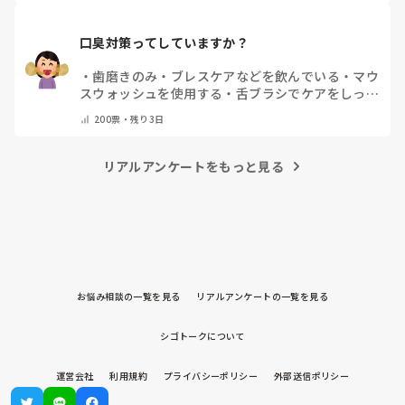
口臭対策ってしていますか？
・
歯磨きのみ
・
ブレスケアなどを飲んでいる
・
マウ
スウォッシュを使用する
・
舌ブラシでケアをしっか
りする
・
フリスクをかじる
・
気にしたことない
・
そ
200
票・
残り3日
の他(コメントで教えて下さい)
リアルアンケートをもっと見る
お悩み相談の一覧を見る
リアルアンケートの一覧を見る
シゴトークについて
運営会社
利用規約
プライバシーポリシー
外部送信ポリシー