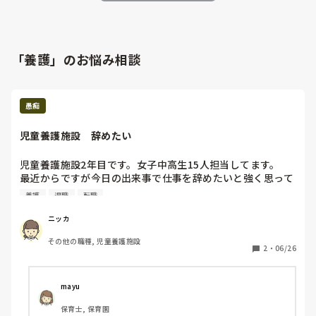
「養護」のお悩み相談
愚痴
児童養護施設　辞めたい
児童養護施設2年目です。女子中高生15人担当してます。

最近からですが今日の出来事で仕事を辞めたいと強く思って
しまいました。　

養護
退職
転職
理由を語るのもしんどくて辛いです。

辞めたければ辞めればと思うのですが人手が足りず自分が辞
ニッカ
めたあとすごく迷惑をかけるのではないかなと思うのと自分
その他の職種, 児童養護施設
にすごく好いてくれてる児童もいて辞めてしまうと傷ついち
2
・
06/26
ゃうかなあていう心配もあります。

でも本当に辞めたくてこれを打ってる間も涙が出てきて本当
mayu
に辛いです。　

保育士, 保育園