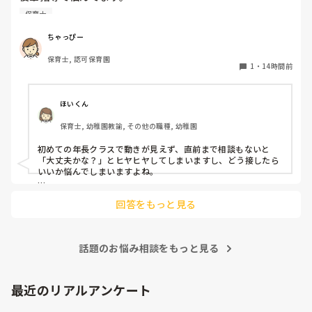
初めて年長を持つ後輩がいますが

保育士
初めての割にわからないことを聞きにこなかったり、聞かな
いで様子見てると直前になるまで何もアクションがなかった
ちゃっぴー
り

保育士, 認可保育園
他の職員に聞いてる様子もなくて

1
・
14時間前
もう何考えてるんだかさっぱりです。

よほど自分に聞きづらいのか、聞く必要性さえ感じないの
ほいくん
か、もうよくわからないです。

保育士, 幼稚園教諭, その他の職種, 幼稚園
対応にも悩みます。
初めての年長クラスで動きが見えず、直前まで相談もないと
「大丈夫かな？」とヒヤヒヤしてしまいますし、どう接したら
いいか悩んでしまいますよね。

後輩側は「何が分からないかも分からない状態」だったり、
回答をもっと見る
「こんなこと聞いたら迷惑かな」と抱え込んでいるケースがと
ても多いです。

待つスタイルから一歩踏み出して、リーダー側から「〇〇の
話題のお悩み相談をもっと見る
件、どこまで進んだ？」「困ってることない？」と具体的に声
をかけて進捗を確認する仕組みを作ってみてください。

「毎日夕方に5分だけ進捗確認の時間を取る」などルール化し
最近のリアルアンケート
てしまうと、後輩も質問しやすくなりますよ。一人で抱え込ま
ず、声をかけやすい雰囲気作りから試してみてくださいね。