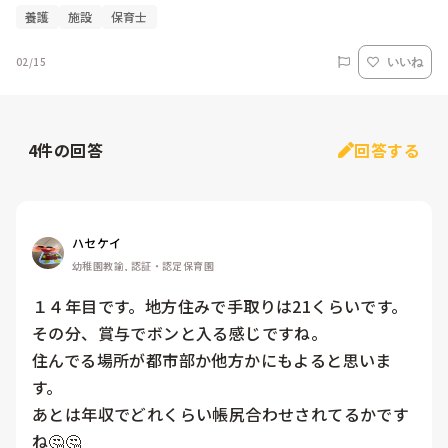
養護
施設
保育士
02/15
いいね
4
件の回答
回答する
ハセケイ
幼稚園教諭, 認証・認定保育園
１４年目です。地方住みで手取りは21くらいです。
その分、賞与でボンと入る感じですね。

住んでる場所が都市部か他方かにもよると思いま
す。

あとは年収でどれくらい帳尻合わせされてるかです
ね🤔🤔