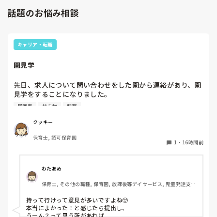
話題のお悩み相談
キャリア・転職
園見学
先日、求人について問い合わせをした園から連絡があり、園
見学をすることになりました。

私としては求人に応募したという認識ですが、『園見学をご
履歴書
持ち物
転職
案内させていただきたいです』とのことで持ち物について質
問しましたが、見学なので特にありませんとのこと

クッキー
保育士, 認可保育園
このような場合は本当に見学だけで終了なのでしょうか？

1
・
16時間前
それとも、やはり履歴書や職務経歴書を持参した方が良いの
でしょうか？
わたあめ
保育士, その他の職種, 保育園, 放課後等デイサービス, 児童発達支援
施設
持って行けって意見が多いですよね🥺

本当によかった！と感じたら提出し、

うーん？って思う所があれば
