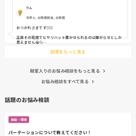
ちゃんと考えて対策を練って書き込むようにと。

呼ばれて一緒に対策を考えさせられること多数

りん
保育士, 幼稚園教諭, 幼稚園
これだけで30〜40分拘束されて辛いです

おつかれさまです🙇🏻‍♀️

皆さんの園はどうですか?
正直その程度でヒヤリハット書かせられるのは嫌がらせとしか
思えません😭💦

他の先生方も同様のことをされているのでしょうか？

回答をもっと見る
あまりご無理されませんよう…😢
殿堂入りのお悩み相談をもっと見る
お悩み相談をすべて見る
話題のお悩み相談
施設・環境
パーテーションについて教えてください！