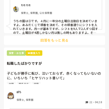
①土曜日の希望休は2日まで、と制限をかける

②毎月、必ず土曜保育に入ることのできる日を1日だけピッ
たむたむ
クアップしてもらう

保育士, 保育園, 公立保育園
③仮シフトが出た時、土曜出勤が難しければ自身で代わりの
人を交渉して見つけてもらう

うちの園は③です。４月に一年分の土曜日出勤日を決めていま
すよ。あみだくじで順番を決めて、その順番通りにシフトを入
上記のいずれかの対策を取り入れることを考えています。

れていきます。月一が基本ですが、シフトを9人で2人ずつ回す
ので、土曜日が4週しかない月は無しの時もありますよ。その
土曜日が出られない人は、同じシフト時間の人と自分で交代し
是非、現場の方の意見をお聞かせください。
回答をもっと見る
て貰い、主任に報告してます。
保育・お仕事
👑殿堂入り
転職したばかりですが
子どもが勝手に転び、泣いておらず、赤くなってもいないの
に、いちいち「ヒヤリハット書いて」

と書かされ

休憩
園長先生
退職
休憩時間に書くしかなく、辛いです

（そう言う本人は書かない）

ぽち
保育士, 保育園
しかも、上司に↑この内容でも

22
・
04/18
「どうしたらなくせるか」
