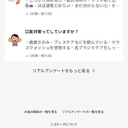
勤💼
・
ほぼ通常どおり👶
・
まだ分からない🤔
・
その
他(コメントで教えてください)
193
票・
残り3日
口臭対策ってしていますか？
・
歯磨きのみ
・
ブレスケアなどを飲んでいる
・
マウ
スウォッシュを使用する
・
舌ブラシでケアをしっか
りする
・
フリスクをかじる
・
気にしたことない
・
そ
195
票・
残り2日
の他(コメントで教えて下さい)
リアルアンケートをもっと見る
お悩み相談の一覧を見る
リアルアンケートの一覧を見る
シゴトークについて