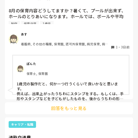
8月の保育内容どうしてますか？暑くて、プ一ルが出来ず、
ホ一ルのとりあいになります。ホ一ルでは、ボ一ルや平均
台、風船で遊んでいます。製作で、うちわや望遠鏡や風鈴🎐
制作
保育内容
1歳児
製作をしたりしますが、なかなか、集中できません。1歳児
クラスです、玩具で遊ばせながら、何人かずつよんで、やっ
あす
ています。何か、いいアイデアや、工夫など、何でもいいの
看護師, その他の職種, 保育園, 認可外保育園, 病児保育, 病院
で、教えて下さい。
1
・
3日前
内保育, その他の職場
ぽんた
保育士, 保育園
1歳児の製作だと、何か一つ行うくらいで良いかなと思いま
す。

例えば、出来上がったうちわにスタンプをする。もしくは、手
形やスタンプなどを子どもがしたものを、後からうちわの形に
切る。1歳児なんて集中できないです。興味を持って来てくれ
回答をもっと見る
ただけで十分です。

お部屋では、ビニールシートを敷いて、片栗粉粘土、寒天や春
雨遊び、氷遊び、など間食遊びをたくさん行っています。

キャリア・転職
ホールに行っているクラスにお邪魔するのも良いかなと思いま
通勤交通費
す！いつもと違うおもちゃ、室内に興味津々です！