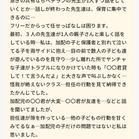
急ぎの共有ならベテランの先生が1人ずつ話をして
いくとか…話しが終わった先生達は、保育に集中で
きるのに…

フリーだからって任せっぱなしは困ります。

最初、３人の先生達が1人の親子さんと楽しく話を
している時…私は、加配の子と保護者と別れて泣い
てる子を両サイドに抱え…目の前で数人の子ども達
が遊んでいるのを見守り…少し離れた所でヤンチャ
な子達がトラブルになりかけていた時も「〇〇君貸
して！て言うんだよ」と大きな声で叫ぶしかなく…

怪我が絶えないクラス…担任の行動を見て納得でき
たかんじでした。

加配児の〇〇君が大変…〇〇君が友達を…などと話
を聞いてましたが、

担任達が隙を作っている…他の子どもの行動を甘く
みてるなぁ…加配児の子だけの問題ではないと私は
思いました。