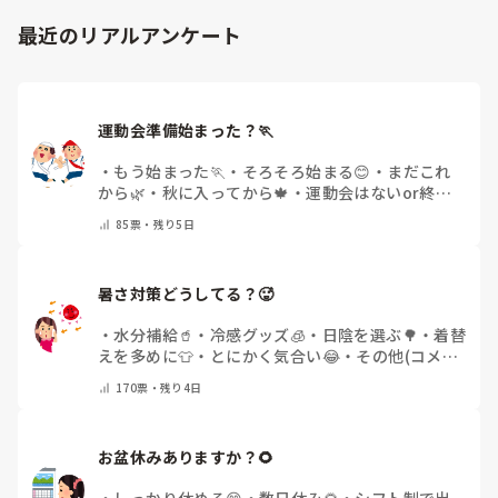
最近のリアルアンケート
運動会準備始まった？🏃
・
もう始まった🏃
・
そろそろ始まる😊
・
まだこれ
から🌿
・
秋に入ってから🍁
・
運動会はないor終わ
った✨
・
その他(コメントで教えてください)
85
票・
残り5日
暑さ対策どうしてる？🥵
・
水分補給🥤
・
冷感グッズ🧊
・
日陰を選ぶ🌳
・
着替
えを多めに👕
・
とにかく気合い😂
・
その他(コメン
トで教えてください)
170
票・
残り4日
お盆休みありますか？🌻
・
しっかり休める😊
・
数日休み🌻
・
シフト制で出