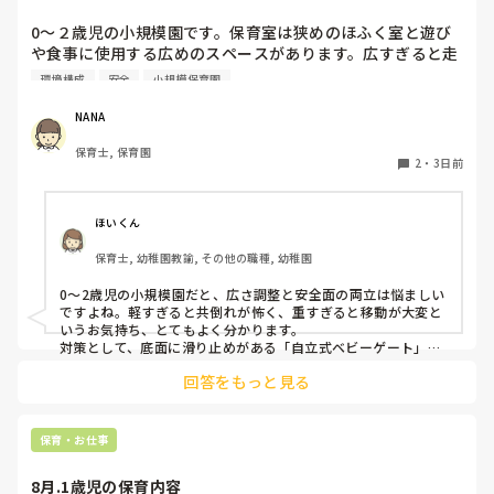
0〜２歳児の小規模園です。保育室は狭めのほふく室と遊び
や食事に使用する広めのスペースがあります。広すぎると走
り回ったりして落ち着かないので、活動によってパーテーシ
環境構成
安全
小規模保育園
ョンで仕切っています。このパーテーションがウレタンのよ
うな素材で軽いので、ちょっと体が当たると倒れたり、つか
NANA
まり立ちが不安定な子にとっては共倒れになったりで危険で
保育士, 保育園
す。かと言って固定してしまうと活動によって柔軟に移動す
2
・
3日前
ることができなくなってしまうし…以前勤務していた園では
しっかりした重いものを置いていましたが、移動が大変で使
い勝手が悪く、子どもがぶつかって倒れた時に怖い思いをし
ほいくん
ました。

保育士, 幼稚園教諭, その他の職種, 幼稚園
皆さんの園ではどんなもので工夫されていますか？
0〜2歳児の小規模園だと、広さ調整と安全面の両立は悩ましい
ですよね。軽すぎると共倒れが怖く、重すぎると移動が大変と
いうお気持ち、とてもよく分かります。

対策として、底面に滑り止めがある「自立式ベビーゲート」な
ら、つかまり立ちでも倒れにくく移動も楽でおすすめです。ま
回答をもっと見る
た、ストッパー付きキャスターをつけたロー棚を仕切りにすれ
ば、倒れず収納にもなって一石二鳥です。

今のウレタン製を活かすなら、壁や固定家具で挟む配置にした
り、脚元に水入りペットボトルなどの重りを付けて補強してみ
保育・お仕事
てくださいね。安全で使いやすい方法が見つかるよう応援して
8月.1歳児の保育内容