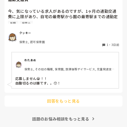
今、気になっている求人があるのですが、1ヶ月の通勤交通
費に上限があり、自宅の最寄駅から園の最寄駅までの通勤定
期代が5,000円ほどオーバーします

転職
保育士
たかが5,000円と考えるか…

私としてはなかなか大きい金額なので、この時点で応募を迷
クッキー
っているのですが、皆さんならどうしますか？
保育士, 認可保育園
1
・
3日前
わたあめ
保育士, その他の職種, 保育園, 放課後等デイサービス, 児童発達支援
施設
応募しません😭！！

自腹切るのは嫌です、。🥺！

回答をもっと見る
話題のお悩み相談をもっと見る