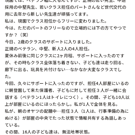
現園では、ベテラン組に入るんですが、正規の若い先生、中途
採用の中堅先生、若いクラス担任のパートさんなど世代交代の
用に去年から新しい先生達が頑張ってます。

私は、現園でクラス担任からフリーに変わりました。

今は、ただのパートのフリーなので立場的には下の方てやつで
すか？（笑）

今日、2歳のクラスのサポートに入りました。

正規のベテラン、中堅、新人2人の4人担任。

夏休み前後に同じクラスに2ヶ月程、サポートに入ったのです
が、その時もクラス全体落ち着きない、子ども達は走り回る、
廊下に出る、玩具を片付けない…なかなか大変なクラスでし
た。

今回、久々にサポートに入ったのですが、担任4人部屋にいるの
に朝登園して来た保護者、子どもに対して担任３人が一緒に会
話する（ベテラン1人はトイレにつく）。その間、子ども10人以
上が部屋にいるのにほったらかし。私が1人で全体を見る。

私が、朝のオヤツの配膳中…担任３人（1人は、行事準備の為に
ぬける）が部屋の中央でたった状態で情報共有する為話しあっ
ている。

その間、16人の子ども達は、無法地帯状態。
