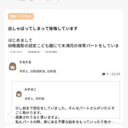
雑談・つぶやき
出しゃばってしまって後悔しています
はじめまして

幼稚園型の認定こども園にて未満児の保育パートをしていま
す

お片付け
環境構成
保育補助
30代ですが、ずっとペーパー保育士だったので、保育の現場
は初です(有償ボランティアでお子さんを預かったりはして
たるたる
いました)

保育士, 幼稚園教諭, 幼稚園
3
・
12/18
今の園には夏前から勤め出したのですが、元々未満児がいな
かった園だとのことで(1歳のお誕生日を過ぎた０歳児の学年
の子の保育に至ってはまだ2年目との事。誕生日前の子は預
かずのこ
かっていません)おもちゃがあまりありません

保育士, 保育園
雨の日などは2歳くらいの子向けのおもちゃで何となく遊ん
でいる感じです

少し前まで担任をしていました。そんなパートさんがいたらす
(コーナーなどは設定してなく｢今日はブロックとぬいぐる
ごく助かります。

み｣などと保育士主導でおもちゃを限定して広げて遊ばせる
感謝されてると思いますよ。

感じです)

私もパートの時、家にある不要な絵本をもっていったり色々勝
手にやってましたよ。