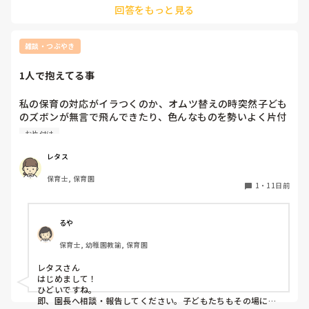
も何を言っているのかよくわからないのですが、我に返って
回答をもっと見る
みて｢ろくに経験もなくて仕事できてない癖に〜｣と恥ずかし
いです
雑談・つぶやき
1人で抱えてる事
私の保育の対応がイラつくのか、オムツ替えの時突然子ども
のズボンが無言で飛んできたり、色んなものを勢いよく片付
けたりと態度に出すのやめてほしい。本当に。これ多分私だ
お片付け
けだから、他の人に言いづらい。
レタス
保育士, 保育園
1
・
11日前
るや
保育士, 幼稚園教諭, 保育園
レタスさん

はじめまして！

ひどいですね。

即、園長へ相談・報告してください。子どもたちもその場にい