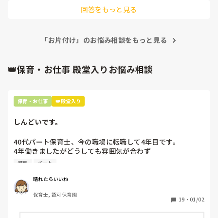
るんですよね？

回答をもっと見る
子どもたちも見ていますよね？

暗にモノを投げて良いと伝えていることになりますし、そのマ
イナスイメージな雰囲気は子どもたちは敏感に察知します。

「お片付け」のお悩み相談をもっと見る
レタスさんも嫌な想いをされていると思いますが、子どもたち
も同じです。

子どもたちを守るために勇気を出して園長へ相談してくださ
い。

👑保育・お仕事 殿堂入りお悩み相談
「私は困っています」というスタンスで相談してみてください
ね！

応援しています！！
保育・お仕事
👑殿堂入り
しんどいです。
40代パート保育士、今の職場に転職して4年目です。

4年働きましたがどうしても雰囲気が合わず

退職しようと思っています。

退職
パート
周りの職員は、勤続10年以上から何十年という先生がほとん
晴れたらいいね
どです。

保育士, 認可保育園
保護者子どもの愚痴悪口が多く、

19
・
01/02
子どもの前でも

今で言う不適切保育も　
