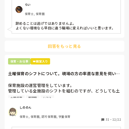
仕方ないよね

らい
もう何も言わずに

保育士, 保育園
子どもの言いなりになればいいんだね

などいう意見で…

辞めることは逃げではありませんよ。

よくない環境なら早目に違う職場に変えればいいと思います。
上の先生に相談することは難しそうです。

主任は同じ考えですし、園長は不在のことが多いです。

回答をもっと見る
最後の職場にしようと思っていましたが

正直苦しい。

辞めることは逃げ、と、過去辞めた人も何年も言われ続けて
保育・お仕事
👑殿堂入り
土曜保育のシフトについて。現場の方の率直な意見を伺いた
いです。
保育施設の運営管理をしています。

管理している全施設のシフトを組むのですが、どうしても土
曜保育だけは入れる方が少なく、いつも苦労しています。

土曜保育
管理職
シフト
応募の段階では皆、月1〜2回の土曜出勤があることに同意し
て入職しているはずですが、いざ勤務が始まると一日も土曜
しののん
出勤が出来ない方ばかりです。

保育士, 保育園, 認可保育園, 学童保育
31
・
12/22
そこで、
