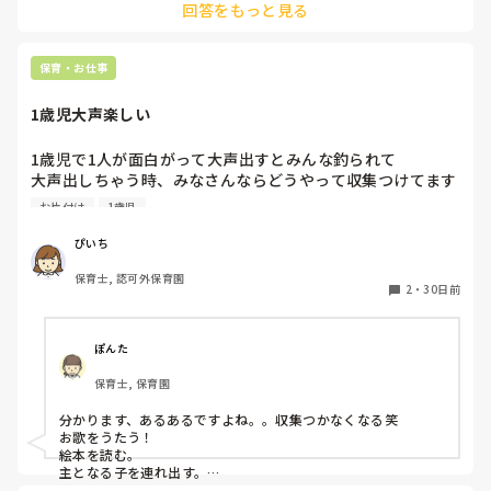
回答をもっと見る
また、その年代の子たちが取り出しやすい位置におもちゃの
収納場所があり、給食前後のちょっとした隙に取り出してし
まったりとバタバタしています

保育・お仕事
そこで家にあった不要な布で目隠しカーテンを作ったり、オ
1歳児大声楽しい
ムツ替えの順番待ちなどの時に0歳児(満1歳児)がちょっと触
って気を紛らわせられる程度の手作りマラカスを何個か持っ
1歳児で1人が面白がって大声出すとみんな釣られて

て行ったりしたのですが、入って一年も経たないパートが、
大声出しちゃう時、みなさんならどうやって収集つけてます
担任に相談の上とはいえ出しゃばりすぎてしまった気がして
か😭ちょうどお片付けの時間で他のことに気を紛らわそうと
います

お片付け
1歳児
しましたが、収まるのは一瞬だけでまた始まっちゃいまし
た…
｢こんなにいいんですか？先生。ありがたいですけど…｣と周
ぴいち
囲に恐縮されてしまっているのがわかって、やってしまった
保育士, 認可外保育園
な…と後悔しています

2
・
30日前
全体の雰囲気はとても良い園で、具体的に非難されたり冷た
い目で見られたりしたわけではないのですが、目立ってしま
ったかな…とは思います

ぽんた
保育士, 保育園
もっと保育や補助的業務の腕を磨く？べきなのはわかってい
るのですが、自宅の不用品を整理していた事もあり、ついつ
分かります、あるあるですよね。。収集つかなくなる笑

い業務とはズレた部分で余計なことをしてしまいました

お歌をうたう！

絵本を読む。

主となる子を連れ出す。

もっと園の事をよく知ってから行動すれば良かった…自分で