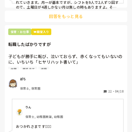
上記のいずれかの対策を取り入れることを考えています。

れていきます。月一が基本ですが、シフトを9人で2人ずつ回す
ので、土曜日が4週しかない月は無しの時もありますよ。その
土曜日が出られない人は、同じシフト時間の人と自分で交代し
是非、現場の方の意見をお聞かせください。
回答をもっと見る
て貰い、主任に報告してます。
保育・お仕事
👑殿堂入り
転職したばかりですが
子どもが勝手に転び、泣いておらず、赤くなってもいないの
に、いちいち「ヒヤリハット書いて」

と書かされ

休憩
園長先生
退職
休憩時間に書くしかなく、辛いです

（そう言う本人は書かない）

ぽち
保育士, 保育園
しかも、上司に↑この内容でも

22
・
04/18
「どうしたらなくせるか」

ちゃんと考えて対策を練って書き込むようにと。

呼ばれて一緒に対策を考えさせられること多数

りん
保育士, 幼稚園教諭, 幼稚園
これだけで30〜40分拘束されて辛いです

おつかれさまです🙇🏻‍♀️

皆さんの園はどうですか?