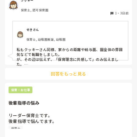
クッキー
正直なところ、家から通いやすいか、給与はどうか…という
保育士, 認可保育園
ところに重きを置いています

1
・
3日前
もちろんそんなことは話せませんが

皆さんは、志望動機をどのように答えていますか？また、本
音はどうですか？
せきさん
保育士, 幼稚園教諭, 幼稚園
私もクッキーさん同様、家からの距離や給与面、園全体の雰囲
気などで転職をしました。

が、その辺は伝えず、「保育理念に共感して」のみ伝えまし
た。

あとは、自分の長所や得意なことが活かせそうだと感じたと伝
回答をもっと見る
保育・お仕事
後輩指導の悩み
リーダー保育士です。

後輩指導で悩んでます。

初めて年長を持つ後輩がいますが

保育士
初めての割にわからないことを聞きにこなかったり、聞かな