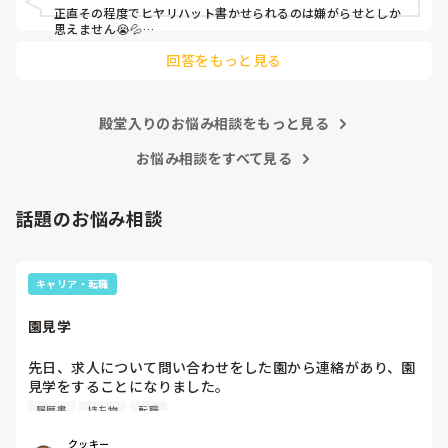
正直その程度でヒヤリハット書かせられるのは嫌がらせとしか
思えません😭💦

他の先生方も同様のことをされているのでしょうか？

回答をもっと見る
あまりご無理されませんよう…😢
殿堂入りのお悩み相談をもっと見る
お悩み相談をすべて見る
話題のお悩み相談
キャリア・転職
園見学
先日、求人について問い合わせをした園から連絡があり、園
見学をすることになりました。

私としては求人に応募したという認識ですが、『園見学をご
履歴書
持ち物
転職
案内させていただきたいです』とのことで持ち物について質
問しましたが、見学なので特にありませんとのこと

クッキー