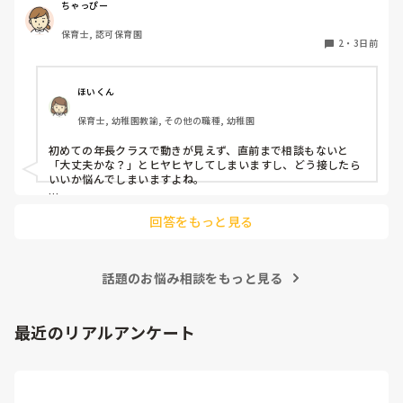
いで様子見てると直前になるまで何もアクションがなかった
ちゃっぴー
り

保育士, 認可保育園
他の職員に聞いてる様子もなくて

2
・
3日前
もう何考えてるんだかさっぱりです。

よほど自分に聞きづらいのか、聞く必要性さえ感じないの
ほいくん
か、もうよくわからないです。

保育士, 幼稚園教諭, その他の職種, 幼稚園
対応にも悩みます。
初めての年長クラスで動きが見えず、直前まで相談もないと
「大丈夫かな？」とヒヤヒヤしてしまいますし、どう接したら
いいか悩んでしまいますよね。

後輩側は「何が分からないかも分からない状態」だったり、
回答をもっと見る
「こんなこと聞いたら迷惑かな」と抱え込んでいるケースがと
ても多いです。

待つスタイルから一歩踏み出して、リーダー側から「〇〇の
話題のお悩み相談をもっと見る
件、どこまで進んだ？」「困ってることない？」と具体的に声
をかけて進捗を確認する仕組みを作ってみてください。

「毎日夕方に5分だけ進捗確認の時間を取る」などルール化し
最近のリアルアンケート
てしまうと、後輩も質問しやすくなりますよ。一人で抱え込ま
ず、声をかけやすい雰囲気作りから試してみてくださいね。