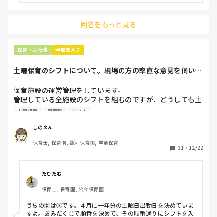
主任は同じ考えですし、園長は不在のことが多いです。

回答をもっと見る
最後の職場にしようと思っていましたが

正直苦しい。

辞めることは逃げ、と、過去辞めた人も何年も言われ続けて
保育・お仕事
👑殿堂入り
土曜保育のシフトについて。現場の方の率直な意見を伺いた
いです。
保育施設の運営管理をしています。

管理している全施設のシフトを組むのですが、どうしても土
曜保育だけは入れる方が少なく、いつも苦労しています。

土曜保育
管理職
シフト
応募の段階では皆、月1〜2回の土曜出勤があることに同意し
て入職しているはずですが、いざ勤務が始まると一日も土曜
しののん
出勤が出来ない方ばかりです。

保育士, 保育園, 認可保育園, 学童保育
31
・
12/22
そこで、

①土曜日の希望休は2日まで、と制限をかける

②毎月、必ず土曜保育に入ることのできる日を1日だけピッ
たむたむ
クアップしてもらう

保育士, 保育園, 公立保育園
③仮シフトが出た時、土曜出勤が難しければ自身で代わりの
人を交渉して見つけてもらう

うちの園は③です。４月に一年分の土曜日出勤日を決めていま
すよ。あみだくじで順番を決めて、その順番通りにシフトを入