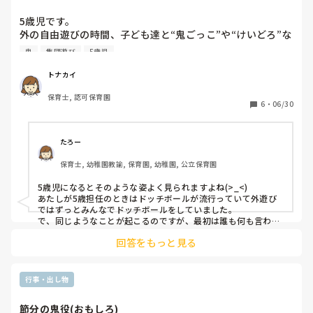
こ”や“けいどろ”な...
5歳児です。

外の自由遊びの時間、子ども達と“鬼ごっこ”や“けいどろ”な
ど、子ども発信で数人が集まり集団遊びをよくしています。

鬼
集団遊び
5歳児
先生も入ってと言うので、仲間に入るのですが、

トナカイ
•鬼にタッチされると、後までひきづって暗くなってしまう

保育士, 認可保育園
•不利な状況になると「今は休憩！」と逃げる

6
・
06/30
•負けそうになると途中で辞めてしまう。

などの姿が出てくる時があります。

たろー
保育士, 幼稚園教諭, 保育園, 幼稚園, 公立保育園
運動神経がよく、勝ち負けに対するこだわりの強い子達が主
にそうなります。

5歳児になるとそのような姿よく見られますよね(>_<)

まだまだ負けを受け入れるのが難しいようです。

あたしが5歳担任のときはドッチボールが流行っていて外遊び
ではずっとみんなでドッチボールをしていました。

このような子どもへの対応、皆さんはどうしていますか？

で、同じようなことが起こるのですが、最初は誰も何も言わな
いけど、だんだんと「途中で辞めるのズルくない？」って子ど
回答をもっと見る
もから声が出たので、みんなでするときのドッチボールのルー
ルを決めました。

・一度入ったらゲームが一旦終わるまでやる

・どうしても抜けたいときは全員に聞いてから抜ける

行事・出し物
・当たったからと言ってゲームが終わるわけではない

などなどを話し合った記憶にあります。

節分の鬼役(おもしろ)
「勝っても負けても楽しい！負けるから勝った時が嬉し