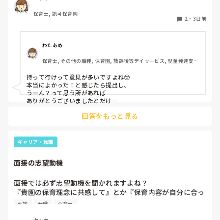
保育士, 認可保育園
このような場合は本当に見学だけで終了なのでしょうか？

2
・
3日前
それとも、やはり履歴書や職務経歴書を持参した方が良いの
でしょうか？
わたあめ
保育士, その他の職種, 保育園, 放課後等デイサービス, 児童発達支援
施設
持って行けって意見が多いですよね🥺

本当によかった！と感じたら提出し、

うーん？って思う所があれば

ありがとうございましたとだけ

伝えて個人情報の履歴書は渡さず帰ります🥺！

回答をもっと見る
一応、持参の準備だけはしときます！

キャリア・転職
面接の志望動機
面接では必ず志望動機を聞かれますよね？

『貴園の保育理念に共感して』とか『保育内容が自分に合っ
てると思いました』等々が多いかと思いますが、実際はどう
面接
転職
保育士
なのでしょうか？

私自身、園の雰囲気とか園の規模、保育内容は勘案しますが