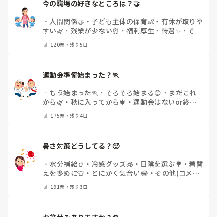
今の職場の好きなところは？🤝 
・
人間関係🤝
・
子ども主体の保育👶
・
有休が取りや
すい🌿
・
残業が少ない⏰
・
福利厚生・待遇✨
・
その
他(コメントで教えてください)
120
票・
残り5日
運動会準備始まった？🏃
・
もう始まった🏃
・
そろそろ始まる😊
・
まだこれ
から🌿
・
秋に入ってから🍁
・
運動会はないor終わ
った✨
・
その他(コメントで教えてください)
175
票・
残り4日
暑さ対策どうしてる？🥵
・
水分補給🥤
・
冷感グッズ🧊
・
日陰を選ぶ🌳
・
着替
えを多めに👕
・
とにかく気合い😂
・
その他(コメン
トで教えてください)
191
票・
残り3日
お盆休みありますか？🌻