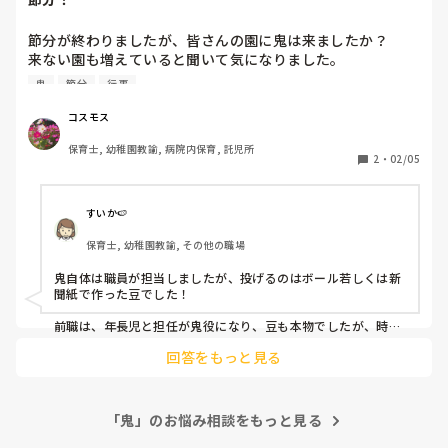
節分が終わりましたが、皆さんの園に鬼は来ましたか？

来ない園も増えていると聞いて気になりました。

また、来る場合は豆を投げているか、来ない場合は節分とい
鬼
節分
行事
う行事がどのように進められているのか、教えてください！
コスモス
保育士, 幼稚園教諭, 病院内保育, 託児所
2
・
02/05
すいか🍉
保育士, 幼稚園教諭, その他の職場
鬼自体は職員が担当しましたが、投げるのはボール若しくは新
聞紙で作った豆でした！

前職は、年長児と担任が鬼役になり、豆も本物でしたが、時代
と共にだんだん豆を使うのも難しくなってきましたよね。
回答をもっと見る
「鬼」のお悩み相談をもっと見る