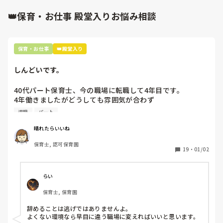
👑保育・お仕事 殿堂入りお悩み相談
保育・お仕事
👑殿堂入り
しんどいです。
40代パート保育士、今の職場に転職して4年目です。

4年働きましたがどうしても雰囲気が合わず

退職しようと思っています。

退職
パート
周りの職員は、勤続10年以上から何十年という先生がほとん
晴れたらいいね
どです。

保育士, 認可保育園
保護者子どもの愚痴悪口が多く、

19
・
01/02
子どもの前でも

今で言う不適切保育も　

仕方ないよね

らい
もう何も言わずに

保育士, 保育園
子どもの言いなりになればいいんだね

などいう意見で…

辞めることは逃げではありませんよ。

よくない環境なら早目に違う職場に変えればいいと思います。
上の先生に相談することは難しそうです。
