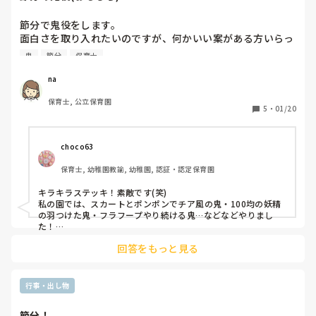
い！！」ということをずーっと伝えてきました。

なかなか難しいと思いますが、年長ならではの悩み、子ども達
節分で鬼役をします。

が成長できるよう心を支えてあげたいですね♡
面白さを取り入れたいのですが、何かいい案がある方いらっ
しゃいませんか??

鬼
節分
保育士
過去には、金棒の代わりにキラキラ光るステッキをもって登
場した鬼や、三輪車に乗って来た鬼などがありました。何か
na
いい案がある方教えてください🙇‍♀️
保育士, 公立保育園
5
・
01/20
choco63
保育士, 幼稚園教諭, 幼稚園, 認証・認定保育園
キラキラステッキ！素敵です(笑)

私の園では、スカートとポンポンでチア風の鬼・100均の妖精
の羽つけた鬼・フラフープやり続ける鬼…などなどやりまし
た！

親しみも持てるしこちらも楽しいし一石二鳥ですね。次回は三
回答をもっと見る
輪車取り入れてみます！
行事・出し物
節分！