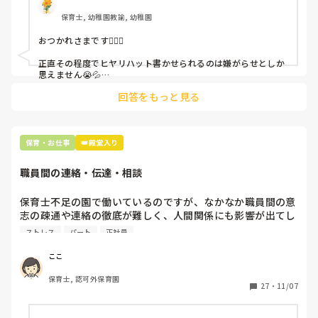
保育士, 幼稚園教諭, 幼稚園
これだけで30〜40分拘束されて辛いです

おつかれさまです🙇🏻‍♀️

皆さんの園はどうですか?
正直その程度でヒヤリハット書かせられるのは嫌がらせとしか
思えません😭💦

他の先生方も同様のことをされているのでしょうか？

回答をもっと見る
あまりご無理されませんよう…😢
保育・お仕事
👑殿堂入り
職員間の連絡・伝達・相談
保育士不足の園で働いているのですが、なかなか職員間の意
志の疎通や連絡の徹底が難しく、人間関係にも影響が出てし
まっています。

ストレス
パート
正社員
みなさんの園では、時間がない中でも意志の疎通や連絡の徹
底を図るためにどんな工夫をされているのでしょうか？

ここ
保育士, 認可外保育園
一応、昼の時間に簡単なミーティングは行っていますが、そ
27
・
11/07
こで話された内容もきちんと連絡されていない状態です。

職員会も似たような状態で…なんとか改善できないかと悩ん