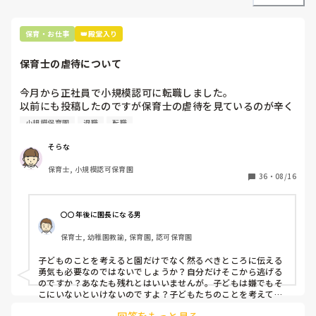
保育・お仕事
👑殿堂入り
保育士の虐待について
今月から正社員で小規模認可に転職しました。

以前にも投稿したのですが保育士の虐待を見ているのが辛く
て誰かに聞いて欲しくて投稿しました。

小規模保育園
退職
転職
給食の時に嫌いなものがあり、食べたがらない子どもにどの
ように接していますか？

そらな
無理矢理食べさせたりしていますか？

保育士, 小規模認可保育園
36
・
08/16
職場では人参やお肉などを無理矢理口の奥の方に食べ物を手
で入れ、吐き出させないように口を覆っています。今残して
もいいと許すと今後食べなくなるから食べさせてる感じで
〇〇年後に園長になる男
す。

保育士, 幼稚園教諭, 保育園, 認可保育園
私が介助について居たのですが私の姿を見て、「代わって下
さい、食べさせます」と言われてしまいました。

子どものことを考えると園だけでなく然るべきところに伝える
子どもはえずいたり、嫌ー！と大泣きです。

勇気も必要なのではないでしょうか？自分だけそこから逃げる
のですか？あなたも残れとはいいませんが。子どもは嫌でもそ
皆んながそんな感じなので、私が間違っているのかと思って
こにいないといけないのですよ？子どもたちのことを考えてく
ださい。勇気を出して役所や警察、労基など伝えるところは沢
しまい辛いです。

回答をもっと見る