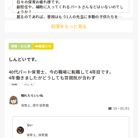
日々の保育お疲れ様です。

副担任や、補助に入ってくれるパートさんなどはいないのでし
ょうか？

居るのであれば、普段はもう1人の先生に多動の子供たちをみ
てもらい、全体をみるようにしてますよ！

回答をもっと見る
1人で背負うのではなく、他の先生にも協力してもらえるとい
いですね！
保育・お仕事
👑殿堂入り
しんどいです。
40代パート保育士、今の職場に転職して4年目です。

4年働きましたがどうしても雰囲気が合わず

退職しようと思っています。

退職
パート
周りの職員は、勤続10年以上から何十年という先生がほとん
晴れたらいいね
どです。

保育士, 認可保育園
保護者子どもの愚痴悪口が多く、

19
・
01/02
子どもの前でも

今で言う不適切保育も　

仕方ないよね

らい
もう何も言わずに

保育士, 保育園
子どもの言いなりになればいいんだね
