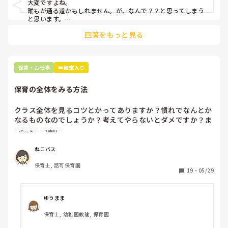
大変ですよね。

誰もが通る道かもしれません。が、なんで？？と思ってしまう
と思います。

わたしは10年保育士をしていますが、子どもはわたしたちが思
回答をもっと見る
ってるより大人のことをよくみていて、保育士同士の関係とか
もなんとなくかもしれないけど分かっているような気がしま
す。

わたしたちが、同僚、先輩、園長先生と態度や話し方を変える
ように、子どもたちも相手によって自然と差が出るものなので
保育・お仕事
👑殿堂入り
はないかなぁ。くらいに今は考えています。

あとは、実は経験を積んでいる他の先生たちはうさぴょんさん
保育の全体をみる方法
が気が付かないような小技を仕込んでいたりもするかもしれま
せんね！

まだ勤めてから1ヶ月も経ってないんだもの。他の先生たちと
クラス全体を見るコツとかってありますか？慣れでなんとか
同じことをしても上手くいかないのは当たり前で、それを今度
なるものなのでしょうか？考えてやらないとダメですか？ま
はどうしてみようかな？と考えたり、ひたすら研究してみた
た全体が見れる人、見れない人の特徴などはありますか？全
パート
2歳児
り、いっそのこと先輩に聞いてみても良いと思いますよ♪

体が見れない人は私が思うに一人の子を見すぎて他の子が見
同じことをしても同じ結果が出ないというのも保育の難しくも
れなくなるといった感じだと思うのですが

楽しいところだと思いますので、

ねこバス
うさぴょんさんに合った先生も子どもも楽しく過ごせる方法が
見つかることを願ってます！
保育士, 認可保育園
今まで小規模で０歳、１歳を中心にゆったりかかわってきた
19
・
05/29
のですが、４月から勤務先が変わって大規模園になりパート
として2歳児クラスに入るとき、16人の2歳児を動かす力が
足りず全体が見れてないと言われ、どう工夫すべきか悩んで
ゆうまま
います、多動の子が何人かいるためついそっちを対応する
保育士, 幼稚園教諭, 保育園
と、違う子がケンカしたり。なにか方法があれば教えて下さ
い