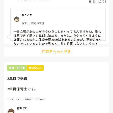
れられる

23
・
12/04
•苦手なものを残したらめちゃくちゃ怒られ、飲み込むまで
お昼寝できない（舌の下に一日中挟んだまま、夕方までその
ままだった子がいた。他クラスの子だったが、私がたまたま
ねこバス
見つけた。）

保育士, 認可保育園
•お昼寝途中で、トイレに行けない（トイレ行きたいと布団
から起き上がっただけで、めちゃくちゃ怒られる）

一番立場が上の人がそういうことをやってるんですかね、誰も
•０歳児に、朝の会、帰りの会と称して「気をつけ！礼！」
注意できず周りも真似し始める、またはこうやってやるように
をした後、椅子を机の下に入れさせる（それをせずにその場
強要されるのか。保育士歴20年以上ある方とかが、不適切なや
所を離れたら、わざわざ連れ戻して強要する）

り方をしているのとかを見ると、誰も注意しないとこうなって
しまうのか、今まで何をやって来たのか？と疑問に思います。

•靴を靴箱に入れるのを忘れただけで、節分でもないのにし
回答をもっと見る
ょっちゅう鬼が出てきて、子どもはその度大号泣（保育士が
園長が土下座をしても告発をした保育士さんの勇気がすごいと
鬼のお面を被って注意する）

思いました。
•ジラが多く、特定の保育士しか懐かないある０歳児の男の
子がおり、1歳児担任が合同保育の時に「うるさいから」
保育・お仕事
👑殿堂入り
と、棚の上に座らせて震える男児を面白がって笑う

•言うことを聞かない1.２歳児は、突然引きずられて０歳児
2年目で退職
クラスに放り込まれる

•お漏らしした２歳児に罵声を浴びせ、自分で床を拭かせる

2年目保育士です。

•公園に遊びに行った時には、保育士同士で固まってずっと
雑談。公園外に出そうになっている子には、「出ないよ〜」
色々あって三月末で退職することにしました。

ストレス
1歳児
正社員
と言葉だけ。勿論、出てしまうので、私がいつも追いかけて
大まかにいうと人間関係でしんどくなり、

いた。

一旦休息をしようと思ったからです。

ぽむぽむ
•水が怖い0歳児に頭からホースの水をかけ、「慣れよ、慣
すぐに保育士に戻るつもりはなく、バイトや事務職など
