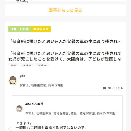
せんね。

回答をもっと見る
なんでもそうですが同じ事を伝えるのにもいろんな声の掛け方
や抑揚があってそれでかなり印象が変わるので

そう言った声がけをする先生は言葉のレパートリーが少ないの
かもしれませんね。
保育・お仕事
👑殿堂入り
「保育所に預けたと思い込んだ父親の車の中に取り残されて
女児が死亡したこ...
「保育所に預けたと思い込んだ父親の車の中に取り残されて
女児が死亡したことを受けて、大阪府は、子どもが登園しな
い場合の保護者への確認連絡を徹底するよう府内の保育所な
登園
連絡帳
保護者
どに通知しました。

ふだんの登園時間を過ぎても子どもが来ない場合は保護者に
yhh
電話で確認することなどを改めて徹底するよう求めていま
保育士, 幼稚園教諭, 認可保育園
す。」

20
・
11/16
というニュースを見ましたが、、、

実際、保育中に電話連絡できますか、、、？

連絡なしで遅刻する子、休む子クラスに数人はいませんか？

めいとん教授
一人担任の場合、担任が連絡するとなると難しいのではと思
保育士, 幼稚園教諭, 認可保育園, 認証・認定保育園, 認可外保育園, 
ってしまいます。職員の人数に余裕があったり事務の方など
小規模認可保育園, 管理職
がいたりする場合は手がまわるかもしれませんが💦

できます。

一時間も二時間も電話する訳ではないので。