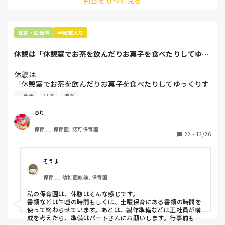
山ありますよ？
そしてその姿をただ見守ることしか出来ず、泣きそうになり
胸が苦しくなり辛いです。

辞めたくて新しい所を探しています。

保育・お仕事
👑殿堂入り
見つかったとしても1ヶ月前には退職のことを伝え、1か月間
居ないと行けないと思うとしんどいです。

休憩は「休憩室でお茶を飲んだりお菓子を食べたりしてゆっ
家族経営のため、正直なことを言えません。退職理由を何て
くりすごしていま...
伝えたら良いと思いますか？
休憩は

「休憩室でお茶を飲んだりお菓子を食べたりしてゆっくりす
ごしています」

児童表
日案
週案
という園の方に質問なのですが、書類や制作準備などは勤務
時間内に出来るように保育とは別の時間をとってもらったり
ゆり
しているのでしょうか？？

保育士, 保育園, 認可保育園
22
・
12/26
勤務時間内の事務作業と子どもを見る時間のバランスをどん
なふうにやりくりしているのか教えて頂きたいです‼️
そうま
保育士, 幼稚園教諭, 保育園
私の保育園は、休憩はそんな感じです。

書類などは午睡の時間もしくは、土曜保育にある書類の時間を
使って終わらせています。あとは、製作準備などは正社員が構
成を考えたら、準備はパートさんにお願いします。行事前も衣