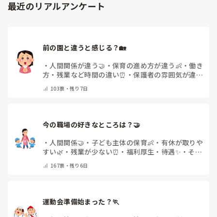
最近のリアルアンケート
前の園と違うと感じる？🏡
・
人間関係が違う🤝
・
保育の進め方が違う👶
・
働き
方・残業など時間の違い⏰
・
保護者の雰囲気が違う
💬
・
給料が違う
・
転職経験なし
・
その他(コメント
103
票・
残り7日
で教えてください)
今の職場の好きなところは？🤝 
・
人間関係🤝
・
子ども主体の保育👶
・
有休が取りや
すい🌿
・
残業が少ない⏰
・
福利厚生・待遇✨
・
その
他(コメントで教えてください)
167
票・
残り6日
運動会準備始まった？🏃