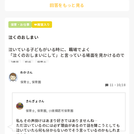
装やしおりなどはパートさんがほとんどやってくれています。

回答をもっと見る
なので、勤務時間内の休憩、午睡以外の時間は基本書類はやら
ず、子供と遊びます。
保育・お仕事
👑殿堂入り
泣くのおしまい
泣いている子どもがいる時に、職場でよく

「泣くのおしまいにして」と言っている場面を見かけるので
すが、私はその言葉がけは本当に子どもの為となっているの
2歳児
担任
保育士
かなと常々思うのですが、皆さんはどう思いますか？
わかさん
保育士, 保育園
11
・
10/18
きんぎょさん
保育士, 保育園, 小規模認可保育園
私もその声掛けはあまり好きではありませんね…

ただ泣いているのには必ず理由があるので話を聞こうとしても
泣いていたら何も分からないのでそう言っているのかもしれま