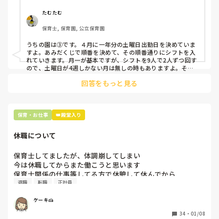
①土曜日の希望休は2日まで、と制限をかける

②毎月、必ず土曜保育に入ることのできる日を1日だけピッ
たむたむ
クアップしてもらう

保育士, 保育園, 公立保育園
③仮シフトが出た時、土曜出勤が難しければ自身で代わりの
人を交渉して見つけてもらう

うちの園は③です。４月に一年分の土曜日出勤日を決めていま
すよ。あみだくじで順番を決めて、その順番通りにシフトを入
上記のいずれかの対策を取り入れることを考えています。

れていきます。月一が基本ですが、シフトを9人で2人ずつ回す
ので、土曜日が4週しかない月は無しの時もありますよ。その
土曜日が出られない人は、同じシフト時間の人と自分で交代し
是非、現場の方の意見をお聞かせください。
回答をもっと見る
て貰い、主任に報告してます。
保育・お仕事
👑殿堂入り
休職について
保育士してましたが、体調崩してしまい

今は休職してからまた働こうと思います

保育士関係の仕事等してる方で休憩して休んでから

退職
転職
正社員
仕事した方いますか？

私の場合無理をしてしまい病院からも

ケーキ🍰
休んだ方いいと言われて家族と話した結果

退職して少し休むことにしました
34
・
01/08