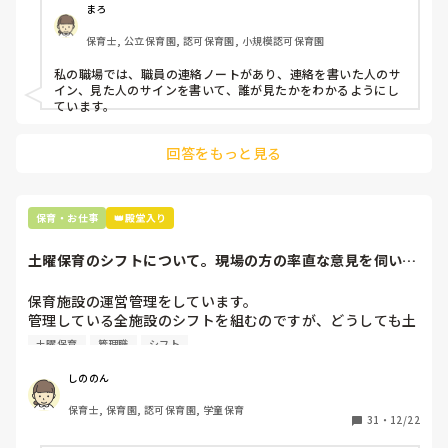
でいます。
まろ
保育士, 公立保育園, 認可保育園, 小規模認可保育園
私の職場では、職員の連絡ノートがあり、連絡を書いた人のサ
イン、見た人のサインを書いて、誰が見たかをわかるようにし
ています。
回答をもっと見る
保育・お仕事
👑殿堂入り
土曜保育のシフトについて。現場の方の率直な意見を伺いた
いです。
保育施設の運営管理をしています。

管理している全施設のシフトを組むのですが、どうしても土
曜保育だけは入れる方が少なく、いつも苦労しています。

土曜保育
管理職
シフト
応募の段階では皆、月1〜2回の土曜出勤があることに同意し
て入職しているはずですが、いざ勤務が始まると一日も土曜
しののん
出勤が出来ない方ばかりです。

保育士, 保育園, 認可保育園, 学童保育
31
・
12/22
そこで、
