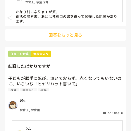
保育士, 学童保育
かなり前になりますが笑、

総括の参考書、あとは各科目の書を買って勉強した記憶があり
ます。

働きながらだったので、1日1時間程度だった気がします。

回答をもっと見る
教育原理と社会福祉が私は苦手で、

これらは1回では受かりませんでした。。。

独学で得た資格は自信になります！

保育・お仕事
👑殿堂入り
大変だと思いますが、頑張ってくださいね。
転職したばかりですが
子どもが勝手に転び、泣いておらず、赤くなってもいないの
に、いちいち「ヒヤリハット書いて」

と書かされ

休憩
園長先生
退職
休憩時間に書くしかなく、辛いです

（そう言う本人は書かない）

ぽち
保育士, 保育園
しかも、上司に↑この内容でも

22
・
04/18
「どうしたらなくせるか」

ちゃんと考えて対策を練って書き込むようにと。

呼ばれて一緒に対策を考えさせられること多数

りん