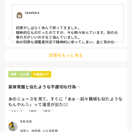
tanahara
同僚がしばらく休んで戻ってきました。

精神的なものだったのですが、今も時々休んでいます。別の仕
事の方がいいのかなと悩んでいました。

他の同僚も保護者対応で精神的に参ってしまい、全く別の仕事
にしていました。

保育の現場は女の社会が強いので、体調不良が精神的になもの
回答をもっと見る
であれば別の仕事などでリフレッシュしてみるのも一つの手で
すよね。

無理なさらず、楽しい仕事が見つかるといいですね♡
保育・お仕事
👑殿堂入り
某保育園と似たような不適切な行為…
あのニュースを見て、すぐに「あぁ…前々職場も似たような
もんやん💦」って溜息が出た😮‍💨

•0歳児に1時間半もかけて椅子に座らせ、離乳食を食べさせ
ストレス
2歳児
1歳児
る（途中でウトウトしても、ほとんど無くなるまで起こして
食べさせる）

たむたむ
•一度口に入れたものを出すと怒られ、泣きながら次々と入
保育士, 保育園, 公立保育園