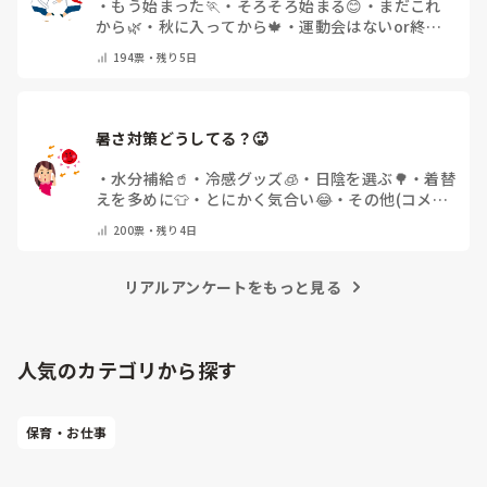
・
もう始まった🏃
・
そろそろ始まる😊
・
まだこれ
から🌿
・
秋に入ってから🍁
・
運動会はないor終わ
った✨
・
その他(コメントで教えてください)
194
票・
残り5日
暑さ対策どうしてる？🥵
・
水分補給🥤
・
冷感グッズ🧊
・
日陰を選ぶ🌳
・
着替
えを多めに👕
・
とにかく気合い😂
・
その他(コメン
トで教えてください)
200
票・
残り4日
リアルアンケートをもっと見る
人気のカテゴリから探す
保育・お仕事