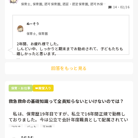
れ！」と泣きじゃくる様子を見て笑う

保育士, 保育園, 認可保育園, 認証・認定保育園, 認可外保育
色んなことにチャレンジしたり

14
・
02/16
•合同保育時、自閉症の子（２歳）を、立った状態で頭がス
園
ネイルや派手髪などオシャレも楽しみたいと思っています。

レスレ見えるくらいの高さで四方向全て囲い（完璧な死角
今はこの考えですが

💧）、まるで犬のケージのようにその場所に入れたまま放
将来的にこの決断をしたことを後悔するのではないかと

ぬーそう
置。その子は新聞や広告を破いて遊ぶのが好きだからと入れ
不安になっている自分がいます。

ていたが、口に入れたり、完全に何枚か食べたりしていた💦
保育士, 保育園
保育士をやめて転職経験がある方など、

他クラス担任の私が発見💧

先輩保育士さんのアドバイスをいただけたらと思います。

2年間、お疲れ様でした。

よろしくお願いいたします。
しんどい中、しっかりと期末までお勤めされて、子どもたちも
とまあ軽くあげるだけでもこれだけあります😓勿論、まだま
嬉しかったと思います。

だあって書ききれない💦某保育園より、酷いですよ…

しんどい中で頑張るよりも、一度出て視野を広げるのはとても
回答をもっと見る
大切なことだと思います！

私の勤める保育園の本社、机上の人事部は、ずっと保育士をし
ている人より、一度別の業界にて勤めた経験のある人を積極的
に採用していると言ってました^ - ^

広い視野、さまざまな考え方ができるからだそうです。

保育・お仕事
👑殿堂入り
とても素敵な経験になると思います^ - ^
救急救命の基礎知識って全員知らないといけないのでは？
　私は、保育歴19年目ですが、私立で16年間正規で勤務し
ておりました。今は公立で会計年度職員として配属されてい
ます。

コロナ
パート
正社員
　そこで、ふと思ったのですが、この2年ちょっとの間、救
急救命について演習や講習が無いなぁ💧と。何年かに一度は
たむたむ