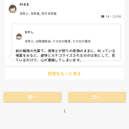
そこで、自分への戒めも兼ねて、今まで皆様の周りであっ
84まま
た、これは虐待では？という例を聞きたいです。

保育士, 保育園, 認可保育園
14
・
12/06
私が今まで見た中でモヤモヤしていることは、0歳児の着て
いるロンパースの背部をもちあげ移動させたこと。（ロンパ
ースの前部はスナップボタン、外れたらどうするんだ‥）

おすし
保育士, 幼稚園教諭, その他の職種, その他の職場
前の職場の先輩で、保育士が怒りの感情のままに、叱っている
場面をみると、虐待とカテゴライズされるのかは別として、見
ているだけで、心が萎縮してしまいます。
回答をもっと見る
前へ
次へ
1