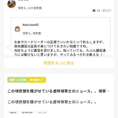
しないと忘れるし、確か規定もあったような…コロナ禍なの
保育士, 公立保育園
で中止してるのかな？それか私が知らないだけで、正規だけ
23
・
07/17
でもう講習や演習があったのかな…うちの園は、正規だけ！
というのが多いので、気になっています💦検便も職員全員で
はないし、登降園のカードリーダーの操作も、不具合があっ
fukuchan05
た時は正規がするから操作方法は知らなくていいってなって
保育士, 保育園
るし、書類やお金の受け渡しも正規のみで大変そうだし…園
長に聞いてみたら早いのですがね💧みなさんの園は、正規だ
お金やカードリーダーは正規でいいかなという気もしますが、
け！というのありますか？
救命講習は全員が身につけておきたい知識ですね。

先日ちょうど講習を受けました。知っていても、たぶん講習通
りには動けないと思いますが、やってみる→それを教える（ア
ウトプット）することで、より身につきやすいです。

回答をもっと見る
余談ですがお金の話に戻ると、私の職場ではお金や書類もパー
トが受け取ることがあります。事前に説明がないことが多々あ
り、受け取る側としても何のお金かわからないし、チェック表
もないので困ります。
保育・お仕事
👑殿堂入り
この頃世間を騒がせている虐待保育士のニュース。。保育士
の私にとっても他...
この頃世間を騒がせている虐待保育士のニュース。。

保育士の私にとっても他人事ではありません。（もちろん虐
0歳児
保育内容
パート
待なんて論外、日々全力で保育をしているつもりです）
