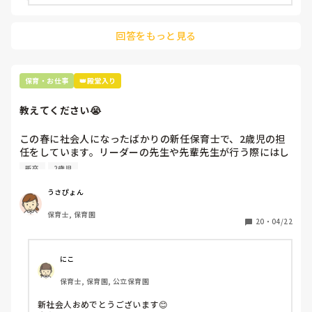
回答をもっと見る
保育・お仕事
👑殿堂入り
教えてください😭
この春に社会人になったばかりの新任保育士で、2歳児の担
任をしています。リーダーの先生や先輩先生が行う際にはし
っかり話を聞いている子どもでも、私が読み聞かせや手遊び
新卒
2歳児
等をするとどこかに走って行ってしまいます。これは1年目
だから仕方ないことなのでしょうか。みんなが注目してくれ
うさぴょん
るようないい案がありましたら教えて頂きたいです。
保育士, 保育園
20
・
04/22
にこ
保育士, 保育園, 公立保育園
新社会人おめでとうございます😊
