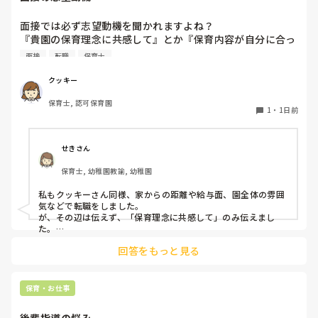
面接では必ず志望動機を聞かれますよね？

『貴園の保育理念に共感して』とか『保育内容が自分に合っ
てると思いました』等々が多いかと思いますが、実際はどう
面接
転職
保育士
なのでしょうか？

私自身、園の雰囲気とか園の規模、保育内容は勘案しますが
クッキー
正直なところ、家から通いやすいか、給与はどうか…という
保育士, 認可保育園
ところに重きを置いています

1
・
1日前
もちろんそんなことは話せませんが

皆さんは、志望動機をどのように答えていますか？また、本
音はどうですか？
せきさん
保育士, 幼稚園教諭, 幼稚園
私もクッキーさん同様、家からの距離や給与面、園全体の雰囲
気などで転職をしました。

が、その辺は伝えず、「保育理念に共感して」のみ伝えまし
た。

あとは、自分の長所や得意なことが活かせそうだと感じたと伝
回答をもっと見る
保育・お仕事
後輩指導の悩み