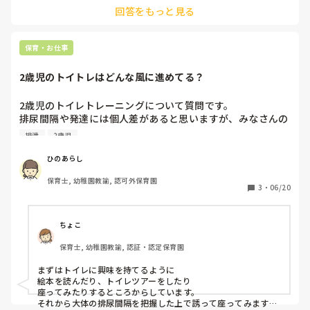
こうして対話をすることで納得したり腑に落ちたり、そっかぁ
それからA君ママがあまり怒らなくなった。
回答をもっと見る
って思えたりする。

そう、怒ってどうにかなることなんて世の中にはない。

僕はそう思うようになりました。

保育・お仕事
怒りが生むものは、怒りと悲しみ、あるいは哀しみ。

2歳児のトイトレはどんな風に進めてる？
「待つ」ことの大切さ。

きっと、その時に気が付けたお母さん、お子さんといい関係が
2歳児のトイレトレーニングについて質問です。

築けているでしょうね☺️

排尿間隔や発達には個人差があると思いますが、みなさんの
小皺より、笑い皺がいいよね。

園ではどのようなタイミングで本格的に進めていますか？

なんて笑

排泄
2歳児
保護者との連携方法も教えていただけると嬉しいです！
ひのあらし
保育士, 幼稚園教諭, 認可外保育園
3
・
06/20
ちょこ
保育士, 幼稚園教諭, 認証・認定保育園
まずはトイレに興味を持てるように

絵本を読んだり、トイレツアーをしたり

座ってみたりするところからしています。

それから大体の排尿間隔を把握した上で誘って座ってみます！
