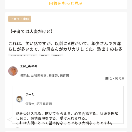
回答をもっと見る
子育て・家庭
【子育ては大変だけど】
これは、笑い話ですが、以前にA君がいて、年少さんでお漏
らしが多いので、お母さんがカリカリしてた。熱出すのも多
くて会社の早退けが多い。有給休暇も少なくなってイライ
保護者のつながり
排泄
3歳児
ラ…。

工房_森の苺
A君ママ「うちの子、なんでこんなにお漏らしするの？みん
保育士, 幼稚園教諭, 看護師, 保育園
なちゃんとやれてるのに！」(半泣き)

2
・
05/10
私「子供に怒っても、その子の予定があるから、待つしかな
いです。確かにA君遅いけど、まだ年少さんだから」

A君ママ「子供にこんなに怒っちゃダメですよね！！子供に
つーた
悪影響なんですよね！！」(キレぎみ)

保育士, 認可保育園
私「いや、それより小皺が増えますよ」

話を受け入れる、聴いてもらえる、心で会話する、状況を理解
A君ママ、ガーンって表情してたけど…そのあと笑ってた。
し合う、感情表現をする、受け入れられる。

笑い泣きというか…。

これは人間にとって基本的なことであり大切なことですね。
