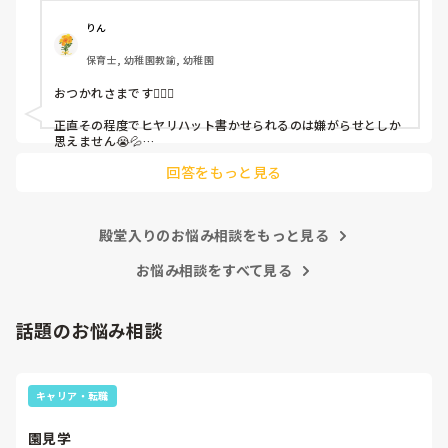
ちゃんと考えて対策を練って書き込むようにと。

呼ばれて一緒に対策を考えさせられること多数

りん
保育士, 幼稚園教諭, 幼稚園
これだけで30〜40分拘束されて辛いです

おつかれさまです🙇🏻‍♀️

皆さんの園はどうですか?
正直その程度でヒヤリハット書かせられるのは嫌がらせとしか
思えません😭💦

他の先生方も同様のことをされているのでしょうか？

回答をもっと見る
あまりご無理されませんよう…😢
殿堂入りのお悩み相談をもっと見る
お悩み相談をすべて見る
話題のお悩み相談
キャリア・転職
園見学