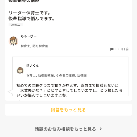
リーダー保育士です。

後輩指導で悩んでます。

初めて年長を持つ後輩がいますが

保育士
初めての割にわからないことを聞きにこなかったり、聞かな
いで様子見てると直前になるまで何もアクションがなかった
ちゃっぴー
り

保育士, 認可保育園
他の職員に聞いてる様子もなくて

1
・
1日前
もう何考えてるんだかさっぱりです。

よほど自分に聞きづらいのか、聞く必要性さえ感じないの
ほいくん
か、もうよくわからないです。

保育士, 幼稚園教諭, その他の職種, 幼稚園
対応にも悩みます。
初めての年長クラスで動きが見えず、直前まで相談もないと
「大丈夫かな？」とヒヤヒヤしてしまいますし、どう接したら
いいか悩んでしまいますよね。

後輩側は「何が分からないかも分からない状態」だったり、
回答をもっと見る
「こんなこと聞いたら迷惑かな」と抱え込んでいるケースがと
ても多いです。

待つスタイルから一歩踏み出して、リーダー側から「〇〇の
話題のお悩み相談をもっと見る
件、どこまで進んだ？」「困ってることない？」と具体的に声
をかけて進捗を確認する仕組みを作ってみてください。
