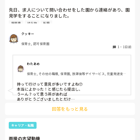
先日、求人について問い合わせをした園から連絡があり、園
見学をすることになりました。

私としては求人に応募したという認識ですが、『園見学をご
履歴書
持ち物
転職
案内させていただきたいです』とのことで持ち物について質
問しましたが、見学なので特にありませんとのこと

クッキー
保育士, 認可保育園
このような場合は本当に見学だけで終了なのでしょうか？

1
・
1日前
それとも、やはり履歴書や職務経歴書を持参した方が良いの
でしょうか？
わたあめ
保育士, その他の職種, 保育園, 放課後等デイサービス, 児童発達支援
施設
持って行けって意見が多いですよね🥺

本当によかった！と感じたら提出し、

うーん？って思う所があれば

ありがとうございましたとだけ

伝えて個人情報の履歴書は渡さず帰ります🥺！

回答をもっと見る
一応、持参の準備だけはしときます！

キャリア・転職
面接の志望動機