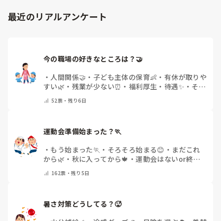
「毎日夕方に5分だけ進捗確認の時間を取る」などルール化し
最近のリアルアンケート
てしまうと、後輩も質問しやすくなりますよ。一人で抱え込ま
ず、声をかけやすい雰囲気作りから試してみてくださいね。
今の職場の好きなところは？🤝 
・
人間関係🤝
・
子ども主体の保育👶
・
有休が取りや
すい🌿
・
残業が少ない⏰
・
福利厚生・待遇✨
・
その
他(コメントで教えてください)
52
票・
残り6日
運動会準備始まった？🏃
・
もう始まった🏃
・
そろそろ始まる😊
・
まだこれ
から🌿
・
秋に入ってから🍁
・
運動会はないor終わ
った✨
・
その他(コメントで教えてください)
162
票・
残り5日
暑さ対策どうしてる？🥵