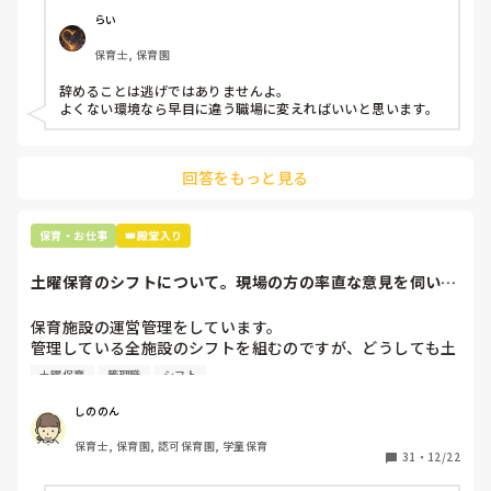
仕方ないよね

らい
もう何も言わずに

保育士, 保育園
子どもの言いなりになればいいんだね

などいう意見で…

辞めることは逃げではありませんよ。

よくない環境なら早目に違う職場に変えればいいと思います。
上の先生に相談することは難しそうです。

主任は同じ考えですし、園長は不在のことが多いです。

回答をもっと見る
最後の職場にしようと思っていましたが

正直苦しい。

辞めることは逃げ、と、過去辞めた人も何年も言われ続けて
保育・お仕事
👑殿堂入り
土曜保育のシフトについて。現場の方の率直な意見を伺いた
いです。
保育施設の運営管理をしています。

管理している全施設のシフトを組むのですが、どうしても土
曜保育だけは入れる方が少なく、いつも苦労しています。

土曜保育
管理職
シフト
応募の段階では皆、月1〜2回の土曜出勤があることに同意し
て入職しているはずですが、いざ勤務が始まると一日も土曜
しののん
出勤が出来ない方ばかりです。

保育士, 保育園, 認可保育園, 学童保育
31
・
12/22
そこで、
