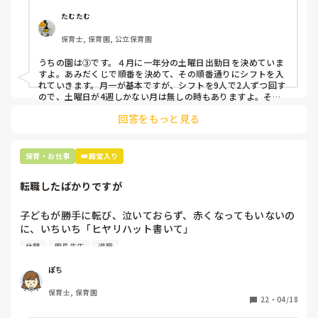
①土曜日の希望休は2日まで、と制限をかける

②毎月、必ず土曜保育に入ることのできる日を1日だけピッ
たむたむ
クアップしてもらう

保育士, 保育園, 公立保育園
③仮シフトが出た時、土曜出勤が難しければ自身で代わりの
人を交渉して見つけてもらう

うちの園は③です。４月に一年分の土曜日出勤日を決めていま
すよ。あみだくじで順番を決めて、その順番通りにシフトを入
上記のいずれかの対策を取り入れることを考えています。

れていきます。月一が基本ですが、シフトを9人で2人ずつ回す
ので、土曜日が4週しかない月は無しの時もありますよ。その
土曜日が出られない人は、同じシフト時間の人と自分で交代し
是非、現場の方の意見をお聞かせください。
回答をもっと見る
て貰い、主任に報告してます。
保育・お仕事
👑殿堂入り
転職したばかりですが
子どもが勝手に転び、泣いておらず、赤くなってもいないの
に、いちいち「ヒヤリハット書いて」

と書かされ

休憩
園長先生
退職
休憩時間に書くしかなく、辛いです

（そう言う本人は書かない）

ぽち
保育士, 保育園
しかも、上司に↑この内容でも

22
・
04/18
「どうしたらなくせるか」
