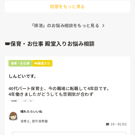
トイレで出た時は大いに盛り上げ、他の子の興味も誘います。

回答をもっと見る
オマルも用意しています。

個人差があるので、一人一人に合わせてます！

今の保護者はトイトレは園任せ！の方が本当に多いです…

「排泄」のお悩み相談をもっと見る
その子の機を逃すと子どもが可哀想なので、保護者にもお風呂
の前や寝る前のタイミングで頑張ってもらうとこからお願いし
てます。

パンツは濡れた間隔が分かりやすい薄いパンツで私個人的には
👑保育・お仕事 殿堂入りお悩み相談
お願いしてます。

保育園はいくらでも汚していいから！って。

トイトレ、保護者との連携が1番大変ですよね😅

保育・お仕事
👑殿堂入り
頑張ってください！
しんどいです。
40代パート保育士、今の職場に転職して4年目です。

4年働きましたがどうしても雰囲気が合わず

退職しようと思っています。

退職
パート
周りの職員は、勤続10年以上から何十年という先生がほとん
晴れたらいいね
どです。

保育士, 認可保育園
保護者子どもの愚痴悪口が多く、

19
・
01/02
子どもの前でも

今で言う不適切保育も　
