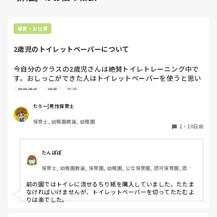
保育・お仕事
2歳児のトイレットペーパーについて
今自分のクラスの2歳児さんは絶賛トイレトレーニング中で
す。おしっこができた人はトイレットペーパーを使うと思い
ますが、引っ張りたくって量が凄いことになることがありま
環境構成
排泄
生活
す。トイレットペーパーをある程度ちぎって保管もやったの
ですが、1労働増えると思い辞めました。2歳児さんでもでき
たろー|男性保育士
る適度なトイレットペーパーを取るいいアイデアはありませ
保育士, 幼稚園教諭, 幼稚園
んか？
2
・
20日前
たんぽぽ
保育士, 幼稚園教諭, 保育園, 幼稚園, 公立保育園, 認可保育園, 認
証・認定保育園
前の園ではトイレに流せるちり紙を購入していました。たたま
なければいけませんが、トイレットペーパーを切ってたたむよ
りは楽でした。