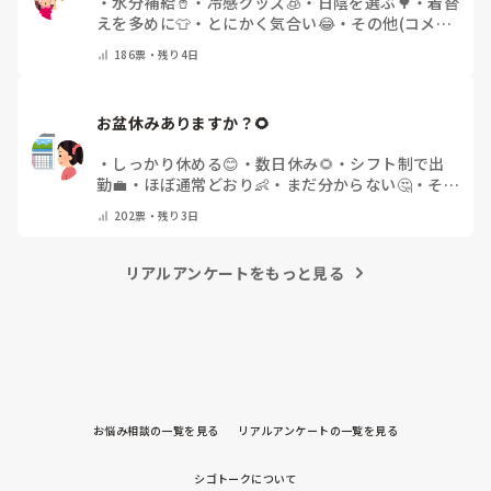
・
水分補給🥤
・
冷感グッズ🧊
・
日陰を選ぶ🌳
・
着替
えを多めに👕
・
とにかく気合い😂
・
その他(コメン
トで教えてください)
186
票・
残り4日
お盆休みありますか？🌻
・
しっかり休める😊
・
数日休み🌻
・
シフト制で出
勤💼
・
ほぼ通常どおり👶
・
まだ分からない🤔
・
その
他(コメントで教えてください)
202
票・
残り3日
リアルアンケートをもっと見る
お悩み相談の一覧を見る
リアルアンケートの一覧を見る
シゴトークについて