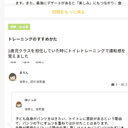
ら、驚いております。
ます。また、最後にデザートがあると「楽しみ」にもつながり、食事
全体を楽しく終えられるという効果もあります。ですが、子どもの様
回答をもっと見る
子に合わせて柔軟に対応できることも大切だと思います🍀
保育・お仕事
トレーニングのすすめかた
1歳児クラスを担任していた時にトイレトレーニングで違和感を
覚えました

排泄
1歳児
保育士
戸外に行くけれど失敗が面倒だから、布パンツの下にオムツを履
かせようという提案です。

まろん
保育士, 認可保育園
当時は蒸れるし、そこまでしてトレーニングするの？と困惑しま
5
・
08/1
した。

当時は1年目だったため、他の職員が止めてくれました。

ほいっぷ
保育士, 保育園
皆さんの園では、トイレトレーニングどうやってますか？
子ども自身がパンツをはきたい、トイトレに意欲があるという理由
で、パンツの下にオムツを重ねてはかせたことはあります。

失敗が面倒なら(という理由の善し悪しはともかく)パンツはかずにオ