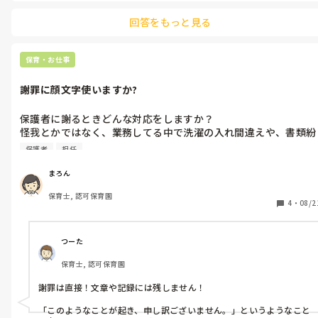
回答をもっと見る
保育・お仕事
謝罪に顔文字使いますか?
保護者に謝るときどんな対応をしますか？

怪我とかではなく、業務してる中で洗濯の入れ間違えや、書類紛
失のミスをした際です。

保護者
担任
保護者に迷惑をかけるといったことって気を付けていてもありま
すよね⋯

まろん
保育士, 認可保育園
私も保育士として勤務をしていた時にミスをしてしまい、保護者
4
・
08/2
に謝罪してきました。

（ほんと顔面蒼白レベルに謝ってました）

どの保護者も優しく大丈夫ですよと言っていただきました。

つーた
それは真摯に謝り真面目に対応してきたからだと思っています。

保育士, 認可保育園
現在母になった今、あの時の保護者のようにミスしても寛大に流
謝罪は直接！文章や記録には残しません！

そうとしました。

「このようなことが起き、申し訳ございません。」というようなこと