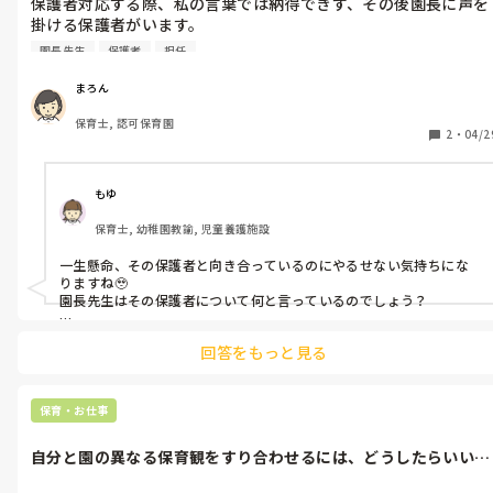
保護者対応する際、私の言葉では納得できず、その後園長に声を
といった感じです。

例えばさ、同じ朝ごはんを食べたとしても、

掛ける保護者がいます。

その日の午前中ただ寝転がってこれ観なさいって好きでもないテレ
乳児なら分かるんですよ。

ビを観た時と、

園長先生
保護者
担任
時間をかけて話しても、かけて欲しい言葉でないとその言葉を言
自分の趣味に夢中になって取り組んでいたとき、

体力ないし、いやいやの自己主張で外に行かないは受け止めるべ
では、お腹空いたー！ってなる度合いって、違いませんか？

ってくれる人のところへ行かれる為、虚しさを感じます…

きです。

まろん
前者だとしたら、

保育士, 認可保育園
皆さんは保護者対応する中でやるせないことが起きた時、どう切
でも、生活リズムを崩してまで戸外に行かないは違くない？と思
2
・
04/2
あ。昼か。昼ごはんなに食べようかなー。

り替えますか？

います。

って感じで、

後者だとしたら、

ふ〜、楽しいな、ひと段落。うわ〜もう昼かー！お腹空いたな〜！
でも、相方の職員は子どもが自分で決めたからと言います…

もゆ
何食べよっかな〜♪

でも実際、生活リズム崩れている子だらけでクラスは落ち着きま
って感じっていうのかな。

保育士, 幼稚園教諭, 児童養護施設
せん。

経験上の話でもありますけどね。

一生懸命、その保護者と向き合っているのにやるせない気持ちにな
どのように伝えたら相方の職員に分かってもらえたでしょうか？

あ、よく昼寝しない子がいると、

りますね🥹

あ、今日散歩行ってないからだ！って言いがちなんだけど、そんなこ
園長先生はその保護者について何と言っているのでしょう？

ともなくて。

行っても行かなくても、寝てたし、寝ない子はいつものように寝な
私なら園長先生にこうやって伝えたんですが、園長先生はどう伝え
いし、なんですよね。

回答をもっと見る
られたんですかと返事の内容を聞いて、その保護者の対応を考えてい
その時はまた別の理由があったりね。

きます。

園全体であの保護者はこうだから仕方がないよねって共通理解して
リズム、を、整えたい、園の保育、なのであればそこをどう取り組
もらえれば、マロンさんの気持ちのモヤモヤが消えるんじゃないで
保育・お仕事
んでいくか、だと思うのですが。

しょうか？
リズムは、大切ですもんね。

自分と園の異なる保育観をすり合わせるには、どうしたらいいで
すか？
ただ、
