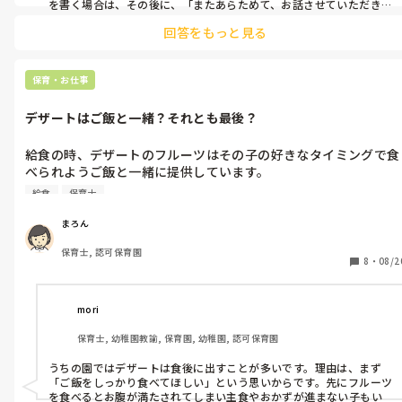
が、

を書く場合は、その後に、「またあらためて、お話させていただきま
す。」のように書く場合がある、かもしれません。

■離乳食チェック表を3回園でなくされる

回答をもっと見る
ですが、やはり謝罪は保護者の方と対面して直接ですね。

（共有ミスも含む）

信頼を失うことにつながりますから、そこは顔を見て、言葉で。

■買ったばかりの帽子がないから家で探してと言われるもない→
散歩車に落ちていた

顔面蒼白…分かります。

保育・お仕事
■洗濯の入れ間違え3回

僕も何度か謝罪の場面を経験してきましたが、その都度もう気が気
じゃなくなりますよね。

デザートはご飯と一緒？それとも最後？
4月に入園してから、今日まで上記のミスがありました。

なので、顔文字なんてもってのほか！

あり得ない！ナメてんのか！？社会人だろ！！考えろよ、立場わき
給食の時、デザートのフルーツはその子の好きなタイミングで食
毎回ちゃんと謝ってくれるし、仕方ないと割り切っていましたが
まえろよ！

べられようご飯と一緒に提供しています。

連絡帳で「入れ間違えてしまい申し訳ありませんでした(T_T)」
って感じです。

とあり顔文字にカチンときました。

給食
保育士
が、50代くらいの先生がいるクラスではデザートは最後！と頑な
仏の顔も三度まで、ですね。

次にもし何かあった時は、何か意見されてもいいと思います。

なクラスもあります。

保護者になにかしらの迷惑をかけた際、皆さんはどのように謝罪
まろん
しますか？

人って、誰にも何も言われないと、それはそれで良くないですから。

保育士, 認可保育園
その時代や、子どもにあった提供でいいんじゃないかと思います
8
・
08/2
保育士は子どもや保護者から社会を学ぶことが、多々ありますから
が、皆さんの園はどうですか？
ね。

しかも今の時代って顔文字使うにしても、( ´ ▽ ` )←こういうタイ
mori
プのものって、あまり見なくなったような…

でもね、毎回ちゃんと謝るという場面があるなら、顔文字は要らな
保育士, 幼稚園教諭, 保育園, 幼稚園, 認可保育園
いしむしろ逆効果だ。

うちの園ではデザートは食後に出すことが多いです。理由は、まず
その保育園なのかその保育士の方なのか、顔文字OKなのかな？

「ご飯をしっかり食べてほしい」という思いからです。先にフルーツ
僕が今まで働いてきた保育園は、どこも顔文字は使用不可でしたか
を食べるとお腹が満たされてしまい主食やおかずが進まない子もい