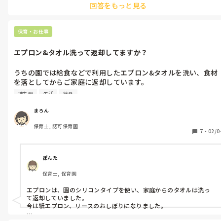
回答をもっと見る
1歳半検診では、歯科検診がありますので、そこで歯磨き指導も言わ
れると思います。
保育・お仕事
エプロン&タオル洗って返却してますか？
うちの園では給食などで利用したエプロン&タオルを洗い、食材
を落としてからご家庭に返却しています。

持ち物
生活
給食
うちの子が通う園では洗ってくれず、食材がついたまま返却され
不愉快です⋯。

まろん
保育士, 認可保育園
皆さんの園ではどのような対応されていますか？
7
・
02/0
ぽんた
保育士, 保育園
エプロンは、園のシリコンタイプを使い、家庭からのタオルは洗っ
て返却していました。

今は紙エプロン、リースのおしぼりになりました。
