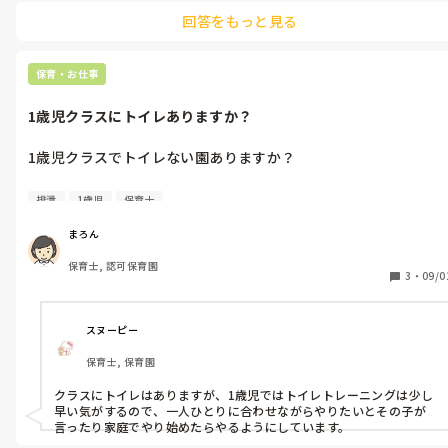
皆さんの園では爪を切ってもらうよう声掛けしていますか？

回答をもっと見る
また、どんなタイミングでされていますか？

保育・お仕事
1歳児クラスにトイレありますか？
1歳児クラスでトイレない園ありますか？

園見学した時に隅とはいえ室内でオムツ替えしていて驚きまし
排泄
1歳児
保育士
た⋯

まろん
先生がみんなから見えないようにしていましたが今まで勤めてい
保育士, 認可保育園
た園にはあったので衝撃でした
3
・
09/0
スヌーピー
保育士, 保育園
クラスにトイレはありますが、1歳児ではトイレトレーニングは少し
早い気がするので、一人ひとりに合わせながらやりたいとその子が
言ったり家庭でやり始めたらやるようにしています。