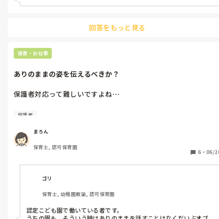
ったこともありましたが意味が分かるし伝わると答えてくれまし
た。

回答をもっと見る
私は園長に嫌われていたのかな。

今は離れて時間経つので大分、心の傷は塞がりました。

保育・お仕事
皆さんの中に【何で私だけ？】という経験された方いますか？

どうやって乗り越えたか教えてほしいです。
ありのままの姿を伝えるべきか？
保護者対応って難しいですよね⋯

その人のほしい言葉を言えば丸くおさまりますが、伝えなければ
保護者
いけないこともあり悩みました。

私は【◯◯が心配なんだけど園でどうですか？】と問われると言
まろん
葉をそのまま受けとめて、ありのまま話します。

保育士, 認可保育園
（新卒で働いていた園が↑の言い方を推奨してました）

6
・
06/2
ただ転職先の園では心配な保護者に寄り添い、安心させてあげら
れるよう、ありのまま伝えてはいけませんでした。

療育に通うとのことで療育先も決まっていたため、ありのまま伝
ゴリ
えたら（とはいえマイナスな表現はしてない）不安にさせられ
保育士, 幼稚園教諭, 認可保育園
た！とクレームが入り驚きました。

それがショックで保護者対応が辛く、今は他業種にいます。

認定こども園で働いている者です。

うちの園も、そういう時はありのままを話すことはなくだいぶオブ