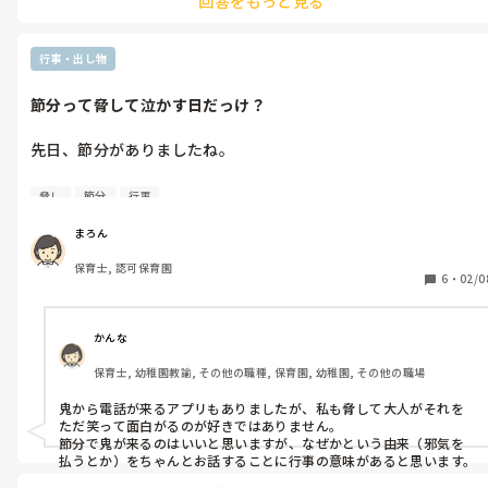
回答をもっと見る
帳に記載し文字として残しています。
行事・出し物
節分って脅して泣かす日だっけ？
先日、節分がありましたね。

節分の行事をする度に感じるのですが、保育者が子どもに仕返し
脅し
節分
行事
する日にしか感じられません。

まろん
というのも、ここぞとばかりに特に手がかかる子を脅し泣かせて
保育士, 認可保育園
いるからです。

6
・
02/0
節分ってこれが目的だっけ？となります。

皆さんの園では、どんな節分しましたか？

かんな
また過度な脅し方についてどう感じますか？
保育士, 幼稚園教諭, その他の職種, 保育園, 幼稚園, その他の職場
鬼から電話が来るアプリもありましたが、私も脅して大人がそれを
ただ笑って面白がるのが好きではありません。

節分で鬼が来るのはいいと思いますが、なぜかという由来（邪気を
払うとか）をちゃんとお話することに行事の意味があると思います。