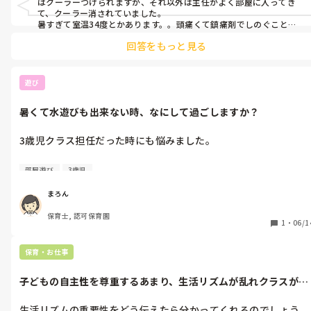
はクーラーつけられますが、それ以外は主任がよく部屋に入ってき
何度設定ですか？
て、クーラー消されていました。

暑すぎて室温34度とかあります。。頭痛くて鎮痛剤でしのぐこと
も。。。

回答をもっと見る
4月から勤めている園は、担任に任せて自由につけられます。ほぼ外
遊びをしているので、暑さに強くなりそうですが、そうとも言えず、
外にいると暑すぎて倒れそうです。部屋はクーラーがきいているとま
遊び
暑くて水遊びも出来ない時、なにして過ごしますか？
3歳児クラス担任だった時にも悩みました。

これからの時期、水遊びも出来ない気温になりますね💦

部屋遊び
3歳児
室内遊びに試行錯誤しています⋯

まろん
毎回、寒天遊びなど出来ず😢

保育士, 認可保育園
1
・
06/1
この時期、皆さん何して過ごしていますか？
保育・お仕事
子どもの自主性を尊重するあまり、生活リズムが乱れクラスが落
ち着きません...
生活リズムの重要性をどう伝えたら分かってくれるのでしょう