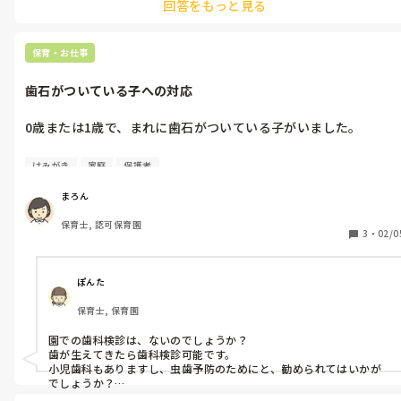
回答をもっと見る
保育・お仕事
歯石がついている子への対応
0歳または1歳で、まれに歯石がついている子がいました。

歯医者の受診はご家庭の方針があると思いますし、0歳または1歳
はみがき
家庭
保護者
で歯医者受診できるのかな？という疑問もあります。

暴れたりして危ないかなと思います。

まろん
保育士, 認可保育園
皆さんの園では歯石がついている子の保護者にどんな働きかけし
3
・
02/0
ますか？
ぽんた
保育士, 保育園
園での歯科検診は、ないのでしょうか？

歯が生えてきたら歯科検診可能です。

小児歯科もありますし、虫歯予防のためにと、勧められてはいかが
でしょうか？
