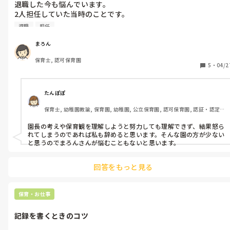
退職した今も悩んでいます。

めんどくさいや暑いは、なぜ？ってなるなぁ〜。なんか外に魅力が
2人担任していた当時のことです。

ないんですかね？なにか引き込むきっかけがあるといいですよね。

退職
担任
前にもってた3歳クラスは、晴れたら「せんせー、きょうはこうえん
相方の職員は、長い事その園に勤めており園長の考えや保育観を
いくでしょ？」なんて言いながら自分たちで靴下履いて帽子被って
理解されています。

まろん
座ってましたね笑

"え、ごめん、今日製作するんだわ"なんて言って笑ってたことがあ
保育士, 認可保育園
かたや私は転職したて。

って笑

5
・
04/2
園長の考えや保育観があまり理解や共感がもてません。

"あ、でもいいわ、順番に製作するからとりあえず外行こ"なんて予
定変更したこともありましたね〜笑

例えば知的好奇心を満たすという観点から保育室の水道で遊んで
たんぽぽ
何よりも必要なのは、子どもたちが保育園の生活を自分から楽しん
okになっています。

でるってことはもちろんだと思うから。

保育士, 幼稚園教諭, 保育園, 幼稚園, 公立保育園, 認可保育園, 認証・認定
ジャージャー水をだし、手洗い用石鹸から泡を使いきり…今まで
ただ、晴れたら散歩に出たら、いいことあるかもよ〜って、言いたい
保育園
培ってきた保育とは違う世界に困惑です。

ですね！

園長の考えや保育観を理解しようと努力しても理解できず、結果怒ら
注意はしてはだめと言われ唖然としました…

れてしまうのであれば私も辞めると思います。そんな園の方が少ない
もしかすると、子どもからしたらそれぞれ選べるってのが一番いい
使い方の指導も、あまりしてはいけないと…

と思うのでまろんさんが悩むこともないと思います。
のかもしれないけどね。そこって、難しさがありますもんね。

日々こんな感じで、今までダメだったことがよく、よかったこと
回答をもっと見る
がダメで訳がわかりません。

自分で決めたから、だけじゃなく、選択肢を提示することも必要で
すよね。

あなたはこうしたいのね、だがしかし、こういう理由でこういうの
尋ねたり新しい保育園を理解しようとしまいましたが、どうにも
保育・お仕事
もあるんだよ。って。

地雷を踏み怒られまくりでした。

子ども任せと寄り添って考える、の違いっていうのかな。

そもそもが合わなかったというのもありましたが、当時の自分に
記録を書くときのコツ
退職以外で出来ることはなかったのかと未だに考えてしまいま
いつもいつも子どもの言うことを全部聞き入れることだけが、保育
す。

じゃないと思うことがあって。私ならこうしてみるかなぁ。
