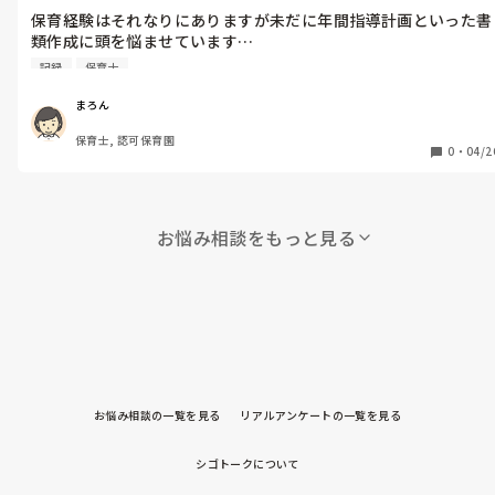
保育経験はそれなりにありますが未だに年間指導計画といった書
類作成に頭を悩ませています…

皆さんが作成時に参考にしているものがあれば教えてほしいで
記録
保育士
す。また何を意識して作成してるかなどもあれば教えてくださ
い。
まろん
保育士, 認可保育園
0
・
04/2
お悩み相談をもっと見る
お悩み相談の一覧を見る
リアルアンケートの一覧を見る
シゴトークについて