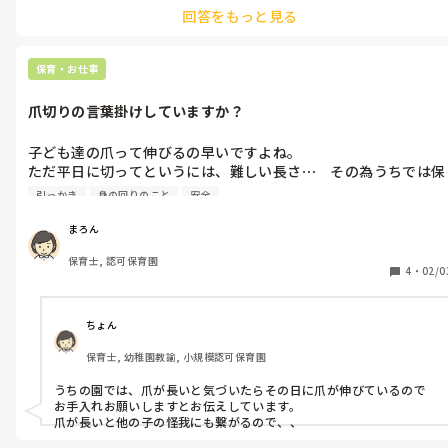
感染予防のため、全く洗わず返す園もありました。

回答をもっと見る
保育・お仕事
爪切りの言葉掛けしていますか？
子ども達の爪って伸びるの早いですよね。

ただ平日に切ってというには、難しい長さ⋯　その為うちでは保
護者のことを考え金曜日にお伝えし、週末切ってもらうよう声掛
引っかき
身の回りのこと
安全
けしています。

よっぽど長く怪我したり、反対にさせたりしそうな時は言葉を選
まろん
んで平日にお伝えしています。

保育士, 認可保育園
4
・
02/0
園によるのは承知ですが、うちの子が通う園では毎朝チェックが
あり、それがややストレスです。

職員によって長い、短いの基準もバラバラで⋯な毎朝です。

ちょん
保育士, 幼稚園教諭, 小規模認可保育園
愚痴がはいってしまいましたが、爪を切るよう言葉をかけるタイ
ミングって難しいなぁと保護者、保育者どちらの立場にたって、
うちの園では、爪が長いと気づいたらその日に爪が伸びているので
より感じるようになりました。

お手入れお願いしますとお伝えしています。

爪が長いと他の子の怪我にも繋がるので、、