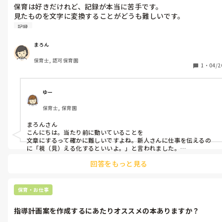
保育は好きだけれど、記録が本当に苦手です。

みたいに話したら、どうですかね？

あとは、生活リズムの話も。

見たものを文字に変換することがどうも難しいです。

皆さんは記録するにあたりどんなこと意識されてますか？
記録
園全体でそのようになっているのだとしたら、一度理由を聞いてみ
ることから、ですかね。

まろん
長々と失礼しました。
保育士, 認可保育園
1
・
04/2
ゆー
保育士, 保育園
まろんさん

こんにちは。当たり前に動いていることを

文章にするって確かに難しいですよね。新人さんに仕事を伝えるの
に「視（見）える化するといいよ。」と言われました。

保護者の方にも同じことかも知れないと思いました。ご参考になれ
回答をもっと見る
ばですが、

例えばこの場面（散歩）のこの行動（砂場あそび）で楽しめていた
こと

を書いています。お散歩をよくする公園を保護者の方にもお知らせし
保育・お仕事
ているのでこのようにしています。

指導計画案を作成するにあたりオススメの本ありますか？