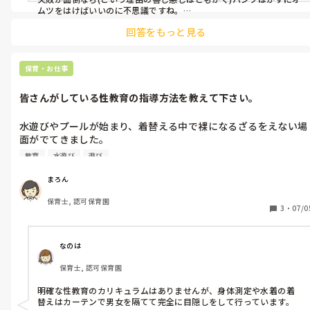
ムツをはけばいいのに不思議ですね。

トイトレへの考え方は園によって全然違うので、園としての考え方
回答をもっと見る
や方針を。しっかりと話し合えたらいいですね。
保育・お仕事
皆さんがしている性教育の指導方法を教えて下さい。
水遊びやプールが始まり、着替える中で裸になるざるをえない場
面がでてきました。

教育
水遊び
遊び
大事な体を自分で大事に出来るよう性教育をしていこうと思いま
す。

まろん
保育士, 認可保育園
皆さんの園では、どのように指導していますか？
3
・
07/0
なのは
保育士, 認可保育園
明確な性教育のカリキュラムはありませんが、身体測定や水着の着
替えはカーテンで男女を隔てて完全に目隠しをして行っています。
