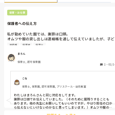
保育・お仕事
保護者への伝え方
私が勤めていた園では、謝罪は口頭。

オムツや服の貸し出しは連絡帳を通して伝えていましたが、子ど
もが通う園では逆です。

連絡帳
保護者
保育士
謝罪は連絡帳が多いです。

まろん
ものによっては口頭もありますが、貸し出し時に強く念をおされ
保育士, 認可保育園
ることを考えると、伝え方が逆ではないかなともやもやします。

2
・
02/1
こな
保育士, 保育園, 認可保育園, プリスクール・幼児教室
わたしはまろんさんと同じ対応をしてます。

謝罪は口頭でお伝えしていました。（そのために居残りすることも
あります。他の先生にお願いしてもいいのですが、やはり担任の口か
ら伝えないといけないのかなと思ってしまいます。）オムツや服の貸
し出しは家に帰ると忘れられることもあるかと思いますので、連絡