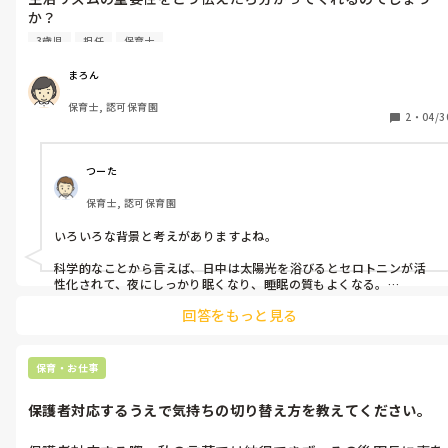
か？

退職した今もどうしたら、あの現状を打破できただろうか悩み続
3歳児
担任
保育士
けています。

まろん
■体を動かすからお腹が減る。

保育士, 認可保育園
■体を動かしたから眠くなる。

2
・
04/3
これが保育園の理想的な生活リズムだと思っています。

つーた
最初の園は↑のリズムで生活していたのですが、転職した園では
保育士, 認可保育園
室内で過ごしてもいい為戸外に出掛けないんです。

いろいろな背景と考えがありますよね。

【やりたい遊びがあり満足いくまで遊びたいから残る】は分かり
ます。

科学的なことから言えば、日中は太陽光を浴びるとセロトニンが活
ただ、そういうわけではなく暑いからや、めんどくさいからとい
性化されて、夜にしっかり眠くなり、睡眠の質もよくなる。

運動をすることで身体だけでなく脳も活性化される。

った理由で行きません。

回答をもっと見る
みたいな。

※暑さに過敏という訳ではない

なので当然生活をそのようにしていけばリズムは整えられるし、気
結局そういった子は

持ちの安定も図れる。

保育・お仕事
■体を動かさないからお腹が空かない

■体を動かさないから眠くならない

ただ、これは僕の個人的な印象ですが、身体を動かした、外に行っ
保護者対応するうえで気持ちの切り替え方を教えてください。
た、だからお腹が空く。これは一理あると思う。なんだけど、室内だ
（でも夕方になると眠くなり不機嫌になる）

としてもそのときの活動が充実したら、脳が楽しかった〜って心か
ら思えたら、お腹は減るって思うんですよね。
