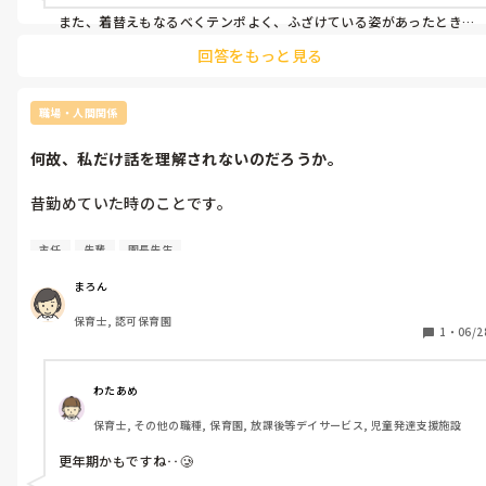
また、着替えもなるべくテンポよく、ふざけている姿があったとき
はプライベートゾーンについて注意しながら速やかに着替え終わる
回答をもっと見る
ように心がけています。

勤めていた園によっては、広い保育室内で男女関係なく全員見える
状態で着替える所もありましたが、無秩序状態よりも、しっかり目
職場・人間関係
隠しをするほうが教育効果は高まると思います。
何故、私だけ話を理解されないのだろうか。
昔勤めていた時のことです。

園長に行事の相談などしにいくと「何言ってるか分からないわ
主任
先輩
園長先生
よ！」とヒステリックに叫ばれていました⋯

まろん
よくそう言われるので先輩や主任に、こうやって言うけど伝わる
保育士, 認可保育園
か聞いてほしいと園長に伝える原文そのままを聞いてもらいまし
1
・
06/2
た。

どの方も意味がわかるし、伝わるよと言ってくれました。

わたあめ
保育士, その他の職種, 保育園, 放課後等デイサービス, 児童発達支援施設
でも園長にだけは機嫌がいい時以外、全く伝わらず、私の言い方
が悪いとヒステリックにキレられていました⋯　

更年期かもですね‥🥲
園長に伝えている時、事務所にいてもらって伝え方を聞いてもら