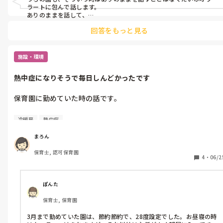
皆さんは保護者対応、どんな感じでやってますか？

ラートに包んで話します。

ありのままを話して、

「𓏸𓏸先生がうちの子のことを悪く言った」などのトラブルを避けた
回答をもっと見る
いんだろうな…という感じです。

ただ、保護者の気持ちに寄り添ってだいぶ濁して伝えると、それは
それで伝わらなかったり、「うちの子、意外とできるんだ！」って
施設・環境
勘違いされたり…

人によって同じ伝え方でも、相手は人なので受け取り方が違うし、
熱中症になりそうで毎日しんどかったです
はっきりと言えないことも多いし。

難しいですよね😅

保護者対応、私もすごく苦手です💦

保育園に勤めていた時の話です。

とりあえず、私はまだ新人なので当たり障りのないように

エアコンつけていても子ども達の熱気で暑くて毎日しんどいで
「今日こんなことしてましたよ！」

冷暖房
熱中症
す⋯

「こんなことを言ってくれて嬉しかったんです！」

など、できたことだけを伝えてますが、

まろん
それはそれで、例えば療育に通うお子さんとか、グレーなお子さん
しかも午前中は汗腺を鍛える必要があるとかで昼食時にようやく
の保護者相手だと、

保育士, 認可保育園
つけます

4
・
06/2
「うちの子、こんなこともできるんだ！うちの子すごい👏」

って過剰評価されそうなので、これでいいのか…？と疑問に思ってい
それでも27度設定⋯

ます😅
熱中症になりそう

ぽんた
体がしんどいと伝えても汗腺が〜と言われ相手にされません

保育士, 保育園
皆さんの園では

3月まで勤めていた園は、節約節約で、28度設定でした。お昼寝の時
何時からエアコンつけますか？
