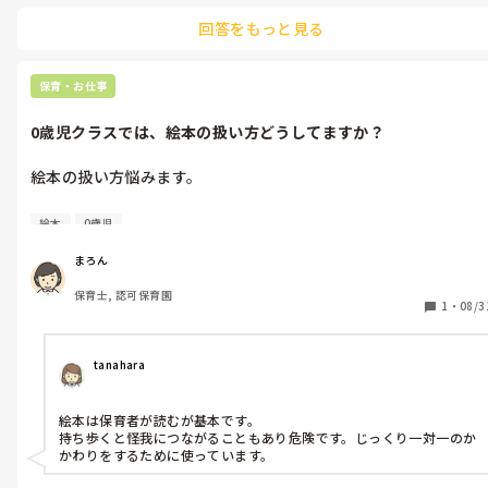
回答をもっと見る
保育・お仕事
0歳児クラスでは、絵本の扱い方どうしてますか？
絵本の扱い方悩みます。

0歳児クラスの担任をしていた時です。

絵本
0歳児
座って読むことはつたえましたが、絵本の楽しさが分からない時
まろん
期は持ち歩くだけになっちゃいますよね⋯

保育士, 認可保育園
1
・
08/3
絵本はどのように提供してましたか？
tanahara
絵本は保育者が読むが基本です。

持ち歩くと怪我につながることもあり危険です。じっくり一対一のか
かわりをするために使っています。