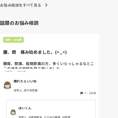
お悩み相談をすべて見る
話題のお悩み相談
保育・お仕事
腰、膝　痛み始めました。(>_<)
腰痛、膝痛、股関節痛の方、多くいらっしゃるなとこ
この過去の投稿を見て思いました。

1歳児
正社員
私は50代正社員1歳児担任です。

晴れたらいいね
という私も、２週間前、初めて腰痛になりました。

保育士, 認可保育園
右腰が痛くて、起き上がれない。

3
・
1日前
ようやく起き上がっても、立てない。

ようやく立てたら、しゃがめない。

ほいくん
驚きました。

保育士, 幼稚園教諭, その他の職種, 幼稚園