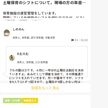
土曜保育のシフトについて。現場の方の率直な
意見を伺いたいです。
保育施設の運営管理をしています。

管理している全施設のシフトを組むのですが、どうし
土曜保育
管理職
シフト
ても土曜保育だけは入れる方が少なく、いつも苦労し
ています。

しののん
応募の段階では皆、月1〜2回の土曜出勤があることに
同意して入職しているはずですが、いざ勤務が始まる
保育士, 保育園, 認可保育園, 学童保育
と一日も土曜出勤が出来ない方ばかりです。

31
・
12/22
そこで、

たむたむ
①土曜日の希望休は2日まで、と制限をかける

②毎月、必ず土曜保育に入ることのできる日を1日だ
保育士, 保育園, 公立保育園
けピックアップしてもらう

③仮シフトが出た時、土曜出勤が難しければ自身で代
うちの園は③です。４月に一年分の土曜日出勤日を決め
わりの人を交渉して見つけてもらう

ていますよ。あみだくじで順番を決めて、その順番通り
にシフトを入れていきます。月一が基本ですが、シフト
上記のいずれかの対策を取り入れることを考えていま
を9人で2人ずつ回すので、土曜日が4週しかない月は無
しの時もありますよ。その土曜日が出られない人は、同
す。

回答をもっと見る
じシフト時間の人と自分で交代して貰い、主任に報告し
てます。
是非、現場の方の意見をお聞かせください。
保育・お仕事
👑殿堂入り