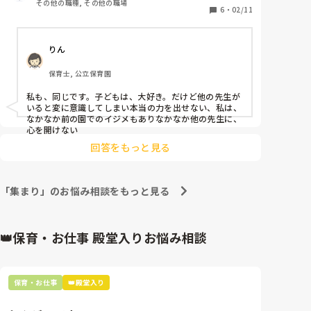
その他の職種, その他の職場
いましたが、そこそこ楽しくお仕事させていただいて
6
・
02/11
いました。

ただ、朝の会で人前に出る時、設定保育をする時、絵
りん
本の読み聞かせをする時、保護者の方からの急な相
談、会議などがすごく苦手で、担当する日の前日は眠
保育士, 公立保育園
れず、当日は吐き気で辛かったです。

私も、同じです。子どもは、大好き。だけど他の先生が
子どもの前では人数関係なく基本的にいつもの自分で
いると変に意識してしまい本当の力を出せない、私は、
いられるのですが、そこに大人が1人でも加わると、
なかなか前の園でのイジメもありなかなか他の先生に、
「この人は今の私の保育をどう思って見ているのだろ
心を開けない
う」と気になってしまい、不安が強くなってしまいま
回答をもっと見る
す。

手が冷たくなり、手や声が小刻みに震え、頭が真っ白
になり、会議などで自分の気持ちを発言しないといけ
「集まり」のお悩み相談をもっと見る
ない場では、「この場にいる大人たちは、私がどう発
言すれば共感してくれるのかな？」と、いつも他人軸
で考えていました。

👑保育・お仕事 殿堂入りお悩み相談
長年お仕事させていただきましたが、最後までこの不
安、恐怖は変わりませんでした。

思い返せば、小学生時代の意見が求められるような学
級会、発表会なども「失敗したらどうしよう」と不安
保育・お仕事
👑殿堂入り
になり、朝から吐き気で辛かったです。

友達には恵まれていたのですが、授業中は当てられて