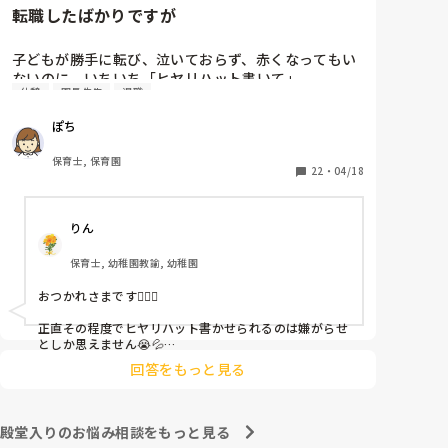
転職したばかりですが
子どもが勝手に転び、泣いておらず、赤くなってもい
ないのに、いちいち「ヒヤリハット書いて」

休憩
園長先生
退職
と書かされ

休憩時間に書くしかなく、辛いです

ぽち
（そう言う本人は書かない）

保育士, 保育園
しかも、上司に↑この内容でも

22
・
04/18
「どうしたらなくせるか」

ちゃんと考えて対策を練って書き込むようにと。

りん
呼ばれて一緒に対策を考えさせられること多数

保育士, 幼稚園教諭, 幼稚園
これだけで30〜40分拘束されて辛いです

おつかれさまです🙇🏻‍♀️

皆さんの園はどうですか?
正直その程度でヒヤリハット書かせられるのは嫌がらせ
としか思えません😭💦

他の先生方も同様のことをされているのでしょうか？

回答をもっと見る
あまりご無理されませんよう…😢
殿堂入りのお悩み相談をもっと見る