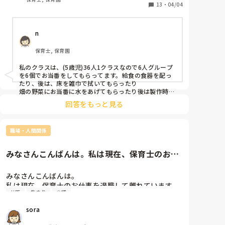
えたらとは思うんですが、こんなお当番してるよ！っ
13
・
04/04
ていうのがあれば教えてもらえると嬉しいです😊
n
保育士, 保育園
私のクラスは、(5歳児)36人1クラスなので6人グループ
を6個でお当番をしてもらってます。給食の食器を配っ
たり、後は、床を雑巾で拭いてもらったり

畑の野菜にお当番に水をあげてもらったり後は製作時画
用紙を配ってもらったりしています！

回答をもっと見る
帰りの会は毎日1日のしたことを振り返って、明日の予
定を子供たちに伝えてます！

職場・人間関係
私は保育士4年めで初5歳担任です。子供たちは2歳の時
から持ち上がってる子たちで、私がめちゃくちゃなこと
を言ってもなんとかついてきてくれます！笑体当たりで
みなさんこんばんは。私は現在、保育士のお仕
す！ぺーぺーが偉そうにすみません！
事を退職して離れています。そ...
みなさんこんばんは。

私は現在、保育士のお仕事を退職して離れています。

共感
集まり
会議
それは、自分のあがり症な性格が保育士に向いていな
いと思ったからです。

sora
子どもにも保護者の方にもすごく恵まれ、嫌な上司は