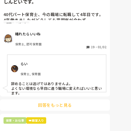
しんどいです。
注目されるのが嫌なのと、間違えたら恥ずかしいとい
う気持ちから、絶対に手を挙げない子どもでした。

40代パート保育士、今の職場に転職して4年目です。

子どもが好きで、この恐怖症みたいなものがいつの日
4年働きましたがどうしても雰囲気が合わず

にか克服できたら、また復帰したいなと思っていま
退職
パート
退職しようと思っています。

す。

晴れたらいいね
ただ、自分の中では簡単なことではありません。

周りの職員は、勤続10年以上から何十年という先生が
友達に話したら、「そんなの気にしない方がいいよ」
ほとんどです。

保育士, 認可保育園
とか、「もっとポジティブでいこう」と言葉をもらっ
保護者子どもの愚痴悪口が多く、

19
・
01/02
たりするのですが、周りに同じ思考の人がいなくて、
子どもの前でも

最近は性格の問題だけじゃないのかな？と考え始めて
今で言う不適切保育も　

います。

らい
仕方ないよね

同じような経験をされた保育士さんはいらっしゃらな
もう何も言わずに

いでしょうか？

保育士, 保育園
子どもの言いなりになればいいんだね

また、病院などで受診された方がいらっしゃったらお
などいう意見で…

辞めることは逃げではありませんよ。

話を聞かせていただきたいです。

よくない環境なら早目に違う職場に変えればいいと思い
上の先生に相談することは難しそうです。

ます。
長々と失礼致しました。

主任は同じ考えですし、園長は不在のことが多いで
読んで下さった方、ありがとうございます。

す。

回答をもっと見る
最後の職場にしようと思っていましたが

正直苦しい。

保育・お仕事
👑殿堂入り
辞めることは逃げ、と、過去辞めた人も何年も言われ