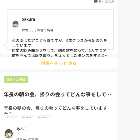
6
・
05/24
Sakura
保育士, その他の職場
私の園は認定こども園ですが、0歳クラスから朝の会を
しています。

絵本の読み聞かせをして、朝の歌を歌って、1人ずつ名
前を呼んで出席を取り、ちょっとしたダンスをするとい
う流れです。

回答をもっと見る
園によっては朝の会、帰りの会がないところもあるのか
もしれませんね。
保育・お仕事
年長の朝の会、帰りの会ってどんな事をしてい
ますか？以上児は年少しか持っ...
年長の朝の会、帰りの会ってどんな事をしています
か？

お当番
主体性
集まり
以上児は年少しか持ったことがないので、おんなじよ
うな内容だと、かわいすぎるのかなと思ったり。。

あんこ
来週からはお当番なども始めようと思っています。主
体性が育つようにしたくて、子どもたちに考えてもら
保育士, 保育園