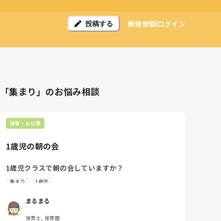
新規登録
ログイン
投稿する
「集まり」のお悩み相談
保育・お仕事
1歳児の朝の会
1歳児クラスで朝の会していますか？

集まり
1歳児
まるまる
保育士, 保育園