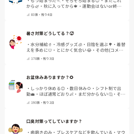
・
もう始まった🏃
・
そろそろ始まる😊
・
まだこれ
から🌿
・
秋に入ってから🍁
・
運動会はないor終わ
った✨
・
その他(コメントで教えてください)
83
票・
残り4日
暑さ対策どうしてる？🥵
・
水分補給🥤
・
冷感グッズ🧊
・
日陰を選ぶ🌳
・
着替
えを多めに👕
・
とにかく気合い😂
・
その他(コメン
トで教えてください)
170
票・
残り3日
お盆休みありますか？🌻
・
しっかり休める😊
・
数日休み🌻
・
シフト制で出
勤💼
・
ほぼ通常どおり👶
・
まだ分からない🤔
・
その
他(コメントで教えてください)
193
票・
残り2日
口臭対策ってしていますか？
・
歯磨きのみ
・
ブレスケアなどを飲んでいる
・
マウ