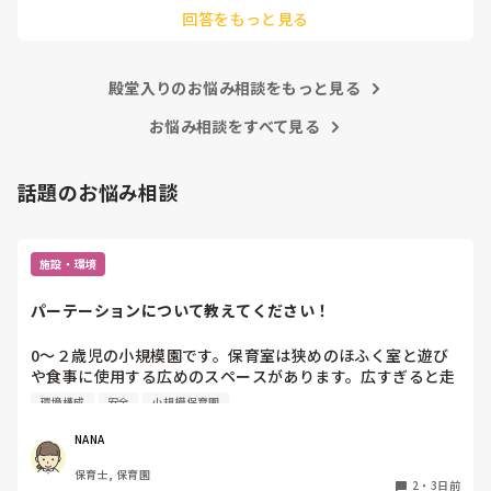
他の先生方も同様のことをされているのでしょうか？

回答をもっと見る
あまりご無理されませんよう…😢
殿堂入りのお悩み相談をもっと見る
お悩み相談をすべて見る
話題のお悩み相談
施設・環境
パーテーションについて教えてください！
0〜２歳児の小規模園です。保育室は狭めのほふく室と遊び
や食事に使用する広めのスペースがあります。広すぎると走
り回ったりして落ち着かないので、活動によってパーテーシ
環境構成
安全
小規模保育園
ョンで仕切っています。このパーテーションがウレタンのよ
うな素材で軽いので、ちょっと体が当たると倒れたり、つか
NANA
まり立ちが不安定な子にとっては共倒れになったりで危険で
保育士, 保育園
す。かと言って固定してしまうと活動によって柔軟に移動す
2
・
3日前