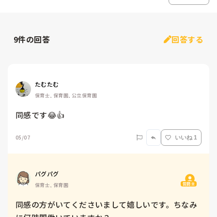
9
件の回答
回答する
たむたむ
保育士, 保育園, 公立保育園
同感です😂👍
05/07
いいね 1
パグパグ
質問主
保育士, 保育園
同感の方がいてくださいまして嬉しいです。ちなみ