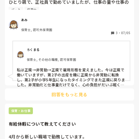
ひとり親で、正社員で勤めていましたが、仕事の量や仕事の
重さに耐えれなくなりました。家での持ち帰りもあり自分の
パート
保育士
子どもと向き合う時間が少なくなってきました。

フルタイムパートで働きたいと思っていますが、みなさんの
あみ
色々な意見を聞かせて下さい。
保育士, 認可外保育園
3
・
07/05
ろくまる
保育士, その他の職種, 認可保育園
私は正規→非常勤→正規で雇用形態を変えました。今は正規で
働いていますが、第2子の出産を機に正規から非常勤に転換
し、第2子が小学5年生になったタイミングでまた正規に戻りま
した。非常勤だと仕事量だけでなく、心の負担がだいぶ軽くな
り非常勤に転換してよかったと心から思っています。

回答をもっと見る
私は夫がいるので収入面に関しては後ろ盾もあったのでよかっ
たかもしれませんが、ひとり親となると考えてしまいますよ
ね､､､

でも、私はあの頃非常勤とはいえ子育て大変でしたが、今とな
保育・お仕事
ればあの頃が1番充実してたし子ども優先にできてよかったと
思っています！
有給休暇について教えてください
4月から新しい職場で勤務しています。
