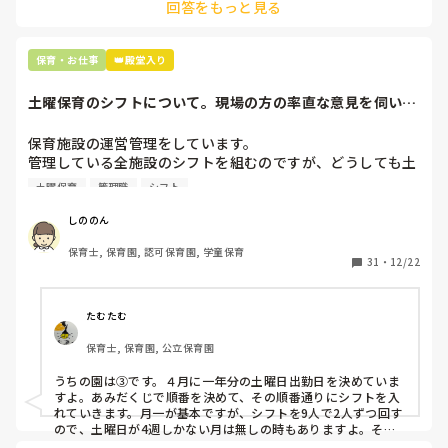
回答をもっと見る
最後の職場にしようと思っていましたが

正直苦しい。

辞めることは逃げ、と、過去辞めた人も何年も言われ続けて
保育・お仕事
👑殿堂入り
土曜保育のシフトについて。現場の方の率直な意見を伺いた
いです。
保育施設の運営管理をしています。

管理している全施設のシフトを組むのですが、どうしても土
曜保育だけは入れる方が少なく、いつも苦労しています。

土曜保育
管理職
シフト
応募の段階では皆、月1〜2回の土曜出勤があることに同意し
て入職しているはずですが、いざ勤務が始まると一日も土曜
しののん
出勤が出来ない方ばかりです。

保育士, 保育園, 認可保育園, 学童保育
31
・
12/22
そこで、

①土曜日の希望休は2日まで、と制限をかける

②毎月、必ず土曜保育に入ることのできる日を1日だけピッ
たむたむ
クアップしてもらう

保育士, 保育園, 公立保育園
③仮シフトが出た時、土曜出勤が難しければ自身で代わりの
人を交渉して見つけてもらう

うちの園は③です。４月に一年分の土曜日出勤日を決めていま
すよ。あみだくじで順番を決めて、その順番通りにシフトを入
上記のいずれかの対策を取り入れることを考えています。

れていきます。月一が基本ですが、シフトを9人で2人ずつ回す
ので、土曜日が4週しかない月は無しの時もありますよ。その
土曜日が出られない人は、同じシフト時間の人と自分で交代し
是非、現場の方の意見をお聞かせください。