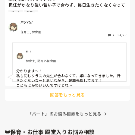
担任がかなり強い若い子で合わず、毎日生きたくなくなって
きています。

パート
保育士
しかも子供達も強いこばかりで言う事聞かず。。。

朝からいきたくないなと思う方いらっしゃったら聞かせて下
パグパグ
さい。
保育士, 保育園
7
・
04/27
mii
保育士, 認可外保育園
分かります〜！

私も同じクラスの先生が合わなくて、嫌になってきました。行
きたくないなーと思いながら、転職先探してます！

こどもはかわいいんですけどね…
回答をもっと見る
「パート」のお悩み相談をもっと見る
👑保育・お仕事 殿堂入りお悩み相談