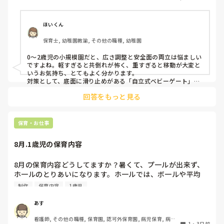
ることができなくなってしまうし…以前勤務していた園では
しっかりした重いものを置いていましたが、移動が大変で使
い勝手が悪く、子どもがぶつかって倒れた時に怖い思いをし
ほいくん
ました。

保育士, 幼稚園教諭, その他の職種, 幼稚園
皆さんの園ではどんなもので工夫されていますか？
0〜2歳児の小規模園だと、広さ調整と安全面の両立は悩ましい
ですよね。軽すぎると共倒れが怖く、重すぎると移動が大変と
いうお気持ち、とてもよく分かります。

対策として、底面に滑り止めがある「自立式ベビーゲート」な
ら、つかまり立ちでも倒れにくく移動も楽でおすすめです。ま
回答をもっと見る
た、ストッパー付きキャスターをつけたロー棚を仕切りにすれ
ば、倒れず収納にもなって一石二鳥です。

今のウレタン製を活かすなら、壁や固定家具で挟む配置にした
り、脚元に水入りペットボトルなどの重りを付けて補強してみ
保育・お仕事
てくださいね。安全で使いやすい方法が見つかるよう応援して
8月.1歳児の保育内容
8月の保育内容どうしてますか？暑くて、プ一ルが出来ず、
ホ一ルのとりあいになります。ホ一ルでは、ボ一ルや平均
台、風船で遊んでいます。製作で、うちわや望遠鏡や風鈴🎐
制作
保育内容
1歳児
製作をしたりしますが、なかなか、集中できません。1歳児
クラスです、玩具で遊ばせながら、何人かずつよんで、やっ
あす
ています。何か、いいアイデアや、工夫など、何でもいいの
看護師, その他の職種, 保育園, 認可外保育園, 病児保育, 病院
で、教えて下さい。
1
・
3日前