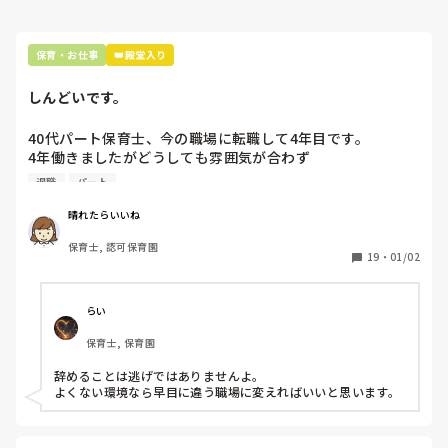
保育・お仕事
👑殿堂入り
しんどいです。
40代パート保育士、今の職場に転職して4年目です。

4年働きましたがどうしても雰囲気が合わず

退職しようと思っています。

退職
パート
周りの職員は、勤続10年以上から何十年という先生がほとん
晴れたらいいね
どです。

保育士, 認可保育園
保護者子どもの愚痴悪口が多く、

19
・
01/02
子どもの前でも

今で言う不適切保育も　

仕方ないよね

らい
もう何も言わずに

保育士, 保育園
子どもの言いなりになればいいんだね

などいう意見で…

辞めることは逃げではありませんよ。

よくない環境なら早目に違う職場に変えればいいと思います。
上の先生に相談することは難しそうです。

主任は同じ考えですし、園長は不在のことが多いです。
