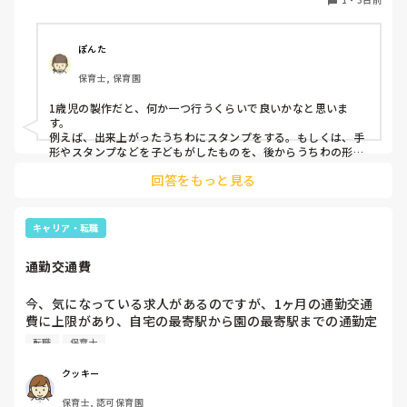
内保育, その他の職場
ぽんた
保育士, 保育園
1歳児の製作だと、何か一つ行うくらいで良いかなと思いま
す。

例えば、出来上がったうちわにスタンプをする。もしくは、手
形やスタンプなどを子どもがしたものを、後からうちわの形に
切る。1歳児なんて集中できないです。興味を持って来てくれ
回答をもっと見る
ただけで十分です。

お部屋では、ビニールシートを敷いて、片栗粉粘土、寒天や春
雨遊び、氷遊び、など間食遊びをたくさん行っています。

キャリア・転職
ホールに行っているクラスにお邪魔するのも良いかなと思いま
通勤交通費
す！いつもと違うおもちゃ、室内に興味津々です！
今、気になっている求人があるのですが、1ヶ月の通勤交通
費に上限があり、自宅の最寄駅から園の最寄駅までの通勤定
期代が5,000円ほどオーバーします

転職
保育士
たかが5,000円と考えるか…

私としてはなかなか大きい金額なので、この時点で応募を迷
クッキー
っているのですが、皆さんならどうしますか？
保育士, 認可保育園