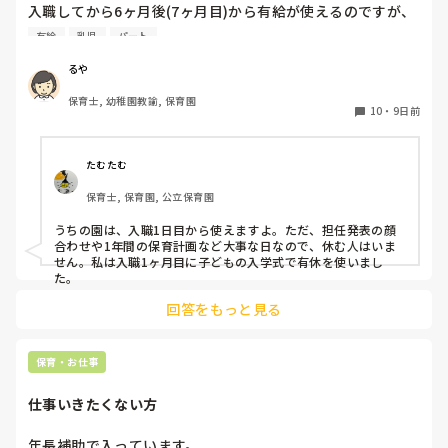
入職してから6ヶ月後(7ヶ月目)から有給が使えるのですが、
今4ヶ月。

有給
乳児
パート
6ヶ月後って結構長いなあと実感し始めています。

今までは4ヶ月目から使えていたような？

るや
皆さんのところは新しい職員はいつから有給が使用出来ます
保育士, 幼稚園教諭, 保育園
か？

10
・
9日前
よかったら教えてください。
たむたむ
保育士, 保育園, 公立保育園
うちの園は、入職1日目から使えますよ。ただ、担任発表の顔
合わせや1年間の保育計画など大事な日なので、休む人はいま
せん。私は入職1ヶ月目に子どもの入学式で有休を使いまし
た。
回答をもっと見る
保育・お仕事
仕事いきたくない方
年長補助で入っています。
