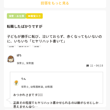
回答をもっと見る
て貰い、主任に報告してます。
保育・お仕事
👑殿堂入り
転職したばかりですが
子どもが勝手に転び、泣いておらず、赤くなってもいないの
に、いちいち「ヒヤリハット書いて」

と書かされ

休憩
園長先生
退職
休憩時間に書くしかなく、辛いです

（そう言う本人は書かない）

ぽち
保育士, 保育園
しかも、上司に↑この内容でも

22
・
04/18
「どうしたらなくせるか」

ちゃんと考えて対策を練って書き込むようにと。

呼ばれて一緒に対策を考えさせられること多数

りん
保育士, 幼稚園教諭, 幼稚園
これだけで30〜40分拘束されて辛いです

おつかれさまです🙇🏻‍♀️

皆さんの園はどうですか?
正直その程度でヒヤリハット書かせられるのは嫌がらせとしか
思えません😭💦
